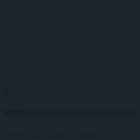
kap szabályozói oldalról is. A rekordalacsony dunai
vízállás, a hőhullámok és az aszály egyértelművé teszik,
hogy a klímaváltozás már nem jövőbeli forgatókönyv:
kézzelfogható üzleti kockázat, amely a hazai
energiaellátástól a szabályozási környezeten át a napi
működésig egyre több területet érint. A vállalatok
számára ezért a fizikai klímakockázatok kezelése már
nem csak a szabályozói elvárásokat érintő
fenntarthatósági kérdés, hanem a működésbiztonság
és a versenyképesség alapvető feltétele – figyelmeztet
a KPMG.
2026. 08. 07. 03:00
Megosztás:
TOVÁBB
Mit tesz az agyaddal, ha minden
nap