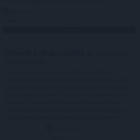
2026. 08. 07. 01:00
Megosztás:
TOVÁBB
Elmaradt a várakozásoktól az
ipar júniusi
teljesítménye
Az ipari termelés júniusi mutatói elmaradtak a
várakozásoktót, már az előzetes GDP-adatok is sejteni
engedték, hogy a fél év utolsó hónapja nem volt erős -
állapították meg az MTI-nek nyilatkozó elemzők. A
kilátások továbbra is bizonytalanok alapvetően a
külpiaci feltételek miatt, de majdnem biztos, hogy a
magyar ipar túllépett az évekig húzódó recesszión.
2026. 08. 07. 00:05
Megosztás: