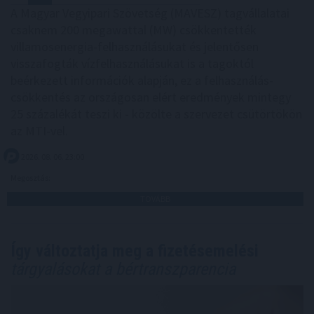
A Magyar Vegyipari Szövetség (MAVESZ) tagvállalatai
csaknem 200 megawattal (MW) csökkentették
villamosenergia-felhasználásukat és jelentősen
visszafogták vízfelhasználásukat is a tagoktól
beérkezett információk alapján, ez a felhasználás-
csökkentés az országosan elért eredmények mintegy
25 százalékát teszi ki - közölte a szervezet csütörtökön
az MTI-vel.
2026. 08. 06. 23:00
Megosztás:
TOVÁBB
Így változtatja meg a fizetésemelési
tárgyalásokat a bértranszparencia