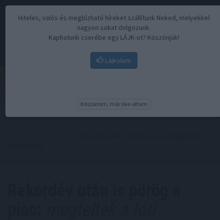
Hiteles, valós és megbízható híreket szállítunk Neked, melyekkel
nagyon sokat dolgozunk.
Kaphatunk cserébe egy LÁJK-ot? Köszönjük!
Lájkolom
Menü
Köszönöm, már like-oltam
Kezdőoldal
//
Hírek
// Rekordév után is pörög a piac: megteltek a
fóti raktárak
Rekordév után is pörög a
piac:
megteltek a fóti