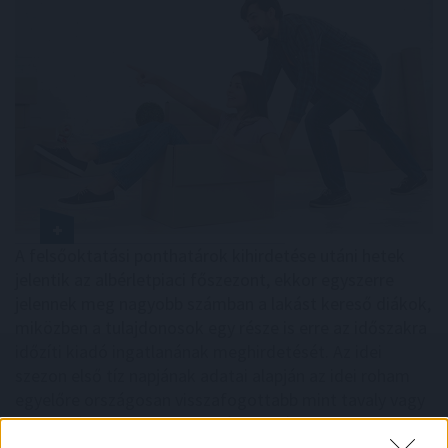
A felsőoktatási ponthatárok kihirdetése utáni hetek
jelentik az albérletpiaci főszezont, ekkor egyszerre
jelennek meg nagyobb számban a lakást kereső diákok,
miközben a tulajdonosok egy része is erre az időszakra
időzíti kiadó ingatlanának meghirdetését. Az idei
szezon első tíz napjának adatai alapján az idei roham
egyelőre országosan visszafogottabb mint tavaly vagy
tavalyelőtt. Igaz, vannak kivételes városok, ahol
nagyobb lendülettel indult a szezon.