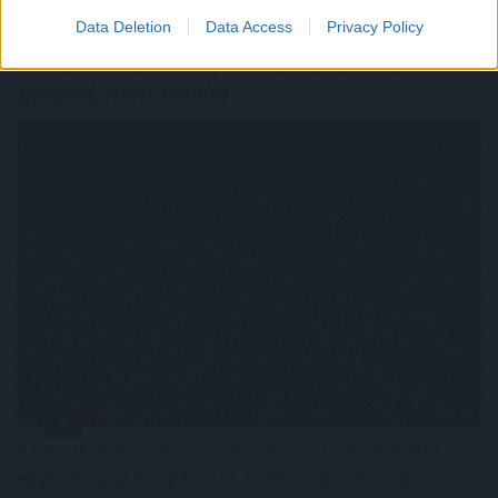
Data Deletion
Data Access
Privacy Policy
A mulcsozás titka, amitől szebb
lesz a
gyeped, mint valaha
A robotfűnyíró mikro-nyírása: A robot nem hetente
egyszer nyírja le a pázsitot, hanem naponta vagy