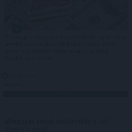
Háromnapi csökkenés után, az emelkedő olajárak és az
amerikai munkaerőpiac stabilitását mutató adatok
hatására az amerikai tízéves hozam újra felfelé
mozdult csütörtökön.
2026. 08. 07. 11:00
Megosztás:
TOVÁBB
Mínuszban zártak csütörtökön
a Wall
Street-i indexek