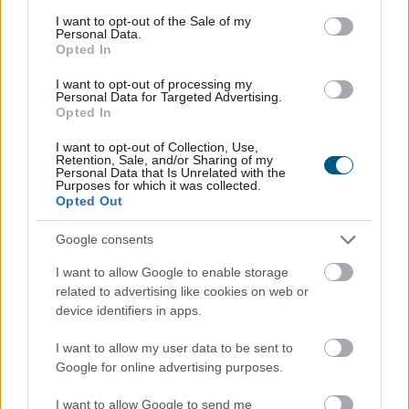
consent section.
I want to opt-out of the Sale of my
Personal Data.
Opted In
Elindult a Magyar Energiamentő Vállalkozások
I want to opt-out of processing my
Közössége (MEVA), amelynek célja, hogy a hazai KKV-k
Personal Data for Targeted Advertising.
is aktív szereplőivé válhassanak az energiakrízis
Opted In
kezelésének.
I want to opt-out of Collection, Use,
Retention, Sale, and/or Sharing of my
Personal Data that Is Unrelated with the
Purposes for which it was collected.
2026. 08. 07. 07:00
Opted Out
Megosztás:
Google consents
TOVÁBB
I want to allow Google to enable storage
related to advertising like cookies on web or
22bet – Slotok és élő játékok
egy helyen,
device identifiers in apps.
áttekinthetően
I want to allow my user data to be sent to
Google for online advertising purposes.
I want to allow Google to send me