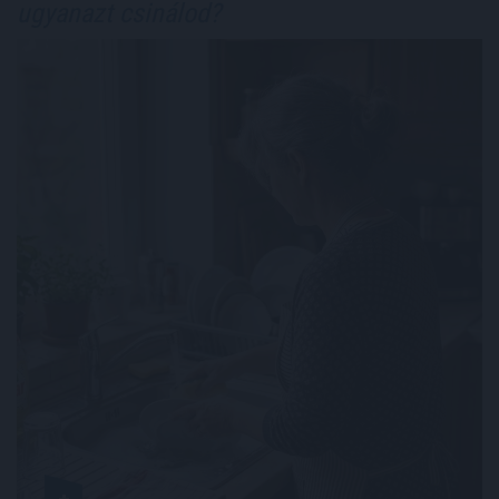
ugyanazt csinálod?