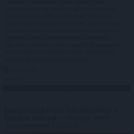
kétnaponta végighalad a gyep egészén. Nem
centimétereket vág, hanem csupán 1-2 millimétert
csippent le a fűszálak végéből. Mivel a levágott
darabkák mikroszkopikus méretűek, nem maradnak a
fűszálak tetején. Azonnal lehullanak a fűszálak közé,
közvetlenül a talaj felszínére. Mivel szinte teljes
egészében vízből és szerves anyagból állnak, napokon -
sőt, a meleg nyári napokon órákon - belül teljesen
elbomlanak és nyomtalanul eltűnnek.
2026. 08. 07. 06:00
Megosztás:
TOVÁBB
Energiaválság idején felértékelődnek a
korszerű otthonok
– mutatjuk, miből
finanszírozható a felújítás