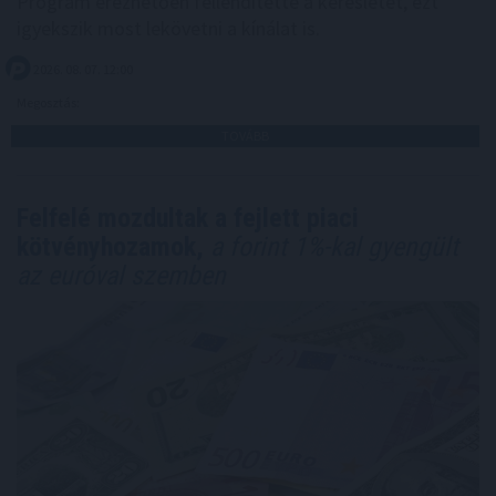
Program érezhetően fellendítette a keresletet, ezt
igyekszik most lekövetni a kínálat is.
2026. 08. 07. 12:00
Megosztás:
TOVÁBB
Felfelé mozdultak a fejlett piaci
kötvényhozamok,
a forint 1%-kal gyengült
az euróval szemben