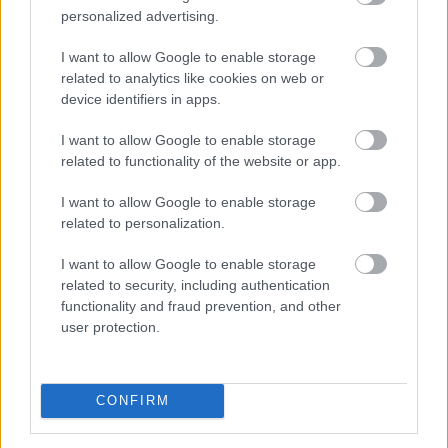
personalized advertising.
I want to allow Google to enable storage
related to analytics like cookies on web or
device identifiers in apps.
I want to allow Google to enable storage
related to functionality of the website or app.
I want to allow Google to enable storage
related to personalization.
Az online szerencsejáték mára mindennapos
szórakozássá vált sokak számára. Nem kell többé
I want to allow Google to enable storage
fizikailag elmenni egy kaszinóba, ha valaki szeretne
related to security, including authentication
functionality and fraud prevention, and other
pörgetni egy-két nyerőgépet vagy leülni egy élő osztós
user protection.
asztalhoz.
2026. 08. 07. 06:59
CONFIRM
Megosztás:
TOVÁBB