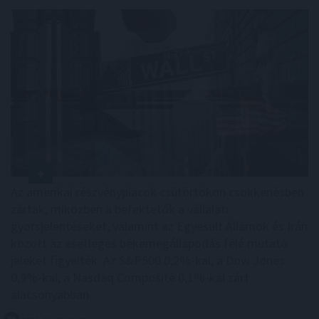
Az amerikai részvénypiacok csütörtökön csökkenésben
zártak, miközben a befektetők a vállalati
gyorsjelentéseket, valamint az Egyesült Államok és Irán
között az esetleges békemegállapodás felé mutató
jeleket figyelték. Az S&P500 0,2%-kal, a Dow Jones
0,9%-kal, a Nasdaq Composite 0,1%-kal zárt
alacsonyabban.