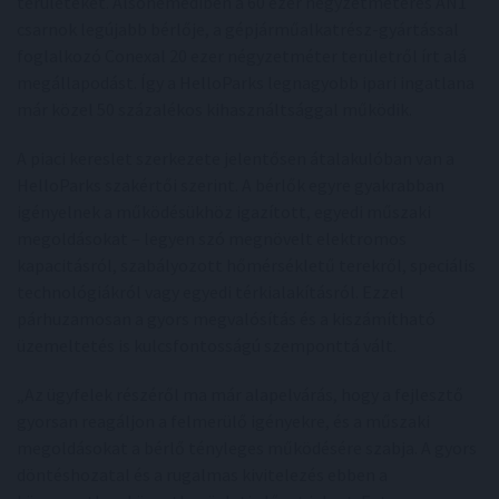
területeket. Alsónémediben a 60 ezer négyzetméteres AN1
csarnok legújabb bérlője, a gépjárműalkatrész-gyártással
foglalkozó Conexal 20 ezer négyzetméter területről írt alá
megállapodást. Így a HelloParks legnagyobb ipari ingatlana
már közel 50 százalékos kihasználtsággal működik.
A piaci kereslet szerkezete jelentősen átalakulóban van a
HelloParks szakértői szerint. A bérlők egyre gyakrabban
igényelnek a működésükhöz igazított, egyedi műszaki
megoldásokat – legyen szó megnövelt elektromos
kapacitásról, szabályozott hőmérsékletű terekről, speciális
technológiákról vagy egyedi térkialakításról. Ezzel
párhuzamosan a gyors megvalósítás és a kiszámítható
üzemeltetés is kulcsfontosságú szemponttá vált.
„Az ügyfelek részéről ma már alapelvárás, hogy a fejlesztő
gyorsan reagáljon a felmerülő igényekre, és a műszaki
megoldásokat a bérlő tényleges működésére szabja. A gyors
döntéshozatal és a rugalmas kivitelezés ebben a