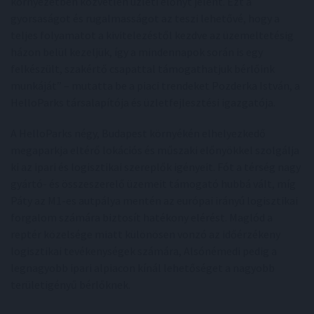
környezetben közvetlen üzleti előnyt jelent. Ezt a
gyorsaságot és rugalmasságot az teszi lehetővé, hogy a
teljes folyamatot a kivitelezéstől kezdve az üzemeltetésig
házon belül kezeljük, így a mindennapok során is egy
felkészült, szakértő csapattal támogathatjuk bérlőink
munkáját” – mutatta be a piaci trendeket Pozderka István, a
HelloParks társalapítója és üzletfejlesztési igazgatója.
A HelloParks négy, Budapest környékén elhelyezkedő
megaparkja eltérő lokációs és műszaki előnyökkel szolgálja
ki az ipari és logisztikai szereplők igényeit. Fót a térség nagy
gyártó- és összeszerelő üzemeit támogató hubbá vált, míg
Páty az M1-es autpálya mentén az európai irányú logisztikai
forgalom számára biztosít hatékony elérést. Maglód a
reptér közelsége miatt különösen vonzó az időérzékeny
logisztikai tevékenységek számára, Alsónémedi pedig a
legnagyobb ipari alpiacon kínál lehetőséget a nagyobb
területigényű bérlőknek.