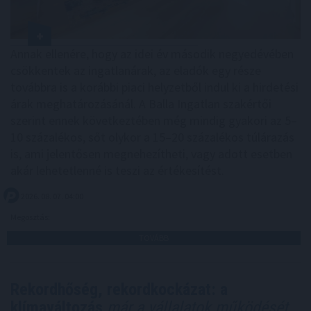
Annak ellenére, hogy az idei év második negyedévében
csökkentek az ingatlanárak, az eladók egy része
továbbra is a korábbi piaci helyzetből indul ki a hirdetési
árak meghatározásánál. A Balla Ingatlan szakértői
szerint ennek következtében még mindig gyakori az 5–
10 százalékos, sőt olykor a 15–20 százalékos túlárazás
is, ami jelentősen megnehezítheti, vagy adott esetben
akár lehetetlenné is teszi az értékesítést.
2026. 08. 07. 04:00
Megosztás:
TOVÁBB
Rekordhőség, rekordkockázat: a
klímaváltozás
már a vállalatok működését