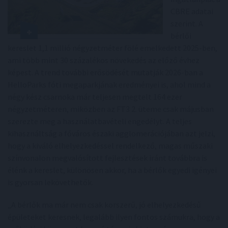
CBRE adatai
szerint. A
bérlői
kereslet 1,1 millió négyzetméter fölé emelkedett 2025-ben,
ami több mint 30 százalékos növekedés az előző évhez
képest. A trend további erősödését mutatják 2026-ban a
HelloParks fóti megaparkjának eredményei is, ahol mind a
négy kész csarnoka már teljesen megtelt 164 ezer
négyzetméteren, miközben az FT3 2. üteme csak májusban
szerezte meg a használatbavételi engedélyt. A teljes
kihasználtság a főváros északi agglomerációjában azt jelzi,
hogy a kiváló elhelyezkedéssel rendelkező, magas műszaki
színvonalon megvalósított fejlesztések iránt továbbra is
élénk a kereslet, különösen akkor, ha a bérlők egyedi igényei
is gyorsan lekövethetők.
„A bérlők ma már nem csak korszerű, jó elhelyezkedésű
épületeket keresnek, legalább ilyen fontos számukra, hogy a