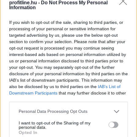
profitline.hu -
Do Not Process My Personal
Information
2026. 08. 07. 08:00
Megosztás:
If you wish to opt-out of the sale, sharing to third parties, or
processing of your personal or sensitive information for
TOVÁBB
targeted advertising by us, please use the below opt-out
section to confirm your selection. Please note that after your
opt-out request is processed you may continue seeing
Felhívás a magyar kkv-szektor
interest-based ads based on personal information utilized by
összefogására
az energiakrízis kezelésére
us or personal information disclosed to third parties prior to
your opt-out. You may separately opt-out of the further
disclosure of your personal information by third parties on the
IAB’s list of downstream participants. This information may
also be disclosed by us to third parties on the
IAB’s List of
Downstream Participants
that may further disclose it to other
third parties.
Please note that this website/app uses one or more Google
Personal Data Processing Opt Outs
services and may gather and store information including but
not limited to your visit or usage behaviour. You may click to
I want to opt-out of the Sharing of my
personal data.
grant or deny consent to Google and its third-party tags to
Opted In
use your data for below specified purposes in below Google