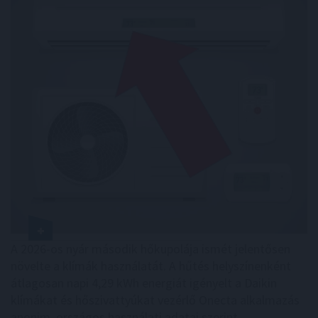
A 2026-os nyár második hőkupolája ismét jelentősen
növelte a klímák használatát. A hűtés helyszínenként
átlagosan napi 4,29 kWh energiát igényelt a Daikin
klímákat és hőszivattyúkat vezérlő Onecta alkalmazás
anonim, országos használati adatai szerint.