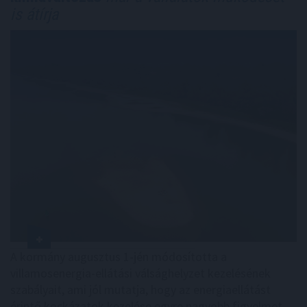
is átírja
A kormány augusztus 1-jén módosította a
villamosenergia-ellátási válsághelyzet kezelésének
szabályait, ami jól mutatja, hogy az energiaellátást
érintő kockázatok kezelése egyre nagyobb figyelmet