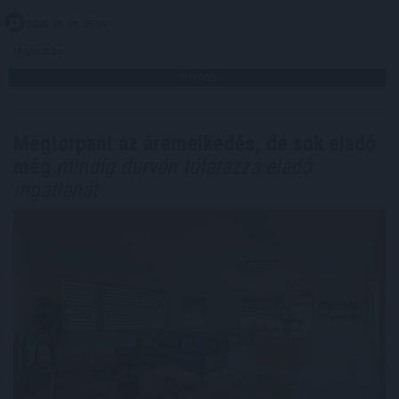
2026. 08. 07. 05:00
Megosztás:
TOVÁBB
Megtorpant az áremelkedés, de sok eladó
még
mindig durván túlárazza eladó
ingatlanát