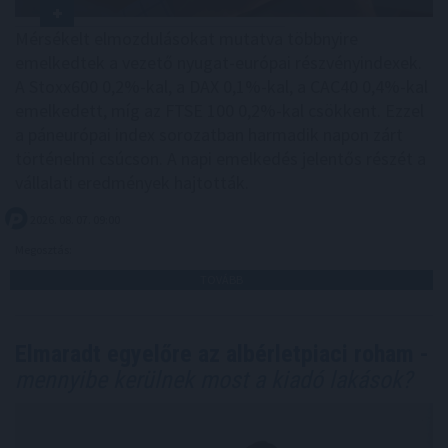
Mérsékelt elmozdulásokat mutatva többnyire
emelkedtek a vezető nyugat-európai részvényindexek.
A Stoxx600 0,2%-kal, a DAX 0,1%-kal, a CAC40 0,4%-kal
emelkedett, míg az FTSE 100 0,2%-kal csökkent. Ezzel
a páneurópai index sorozatban harmadik napon zárt
történelmi csúcson. A napi emelkedés jelentős részét a
vállalati eredmények hajtották.
2026. 08. 07. 09:00
Megosztás:
TOVÁBB
Elmaradt egyelőre az albérletpiaci roham -
mennyibe kerülnek most a kiadó lakások?