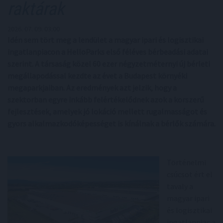
raktárak
2026. 07. 09. 03:00
Idén sem tört meg a lendület a magyar ipari és logisztikai
ingatlanpiacon a HelloParks első féléves bérbeadási adatai
szerint. A társaság közel 60 ezer négyzetméternyi új bérleti
megállapodással kezdte az évet a Budapest környéki
megaparkjaiban. Az eredmények azt jelzik, hogy a
szektorban egyre inkább felértékelődnek azok a korszerű
fejlesztések, amelyek jó lokáció mellett rugalmasságot és
gyors alkalmazkodóképességet is kínálnak a bérlők számára.
Történelmi
csúcsot ért el
tavaly a
magyar ipari
és logisztikai
ingatlanpiac a