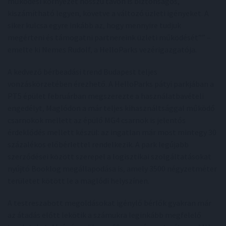
működési környezet hosszú távon is biztonságos,
kiszámítható legyen, követve a változó üzleti igényeket. A
siker kulcsa egyre inkább az, hogy mennyire tudjuk
megérteni és támogatni partnereink üzleti működését”” –
emelte ki Nemes Rudolf, a HelloParks vezérigazgatója.
A kedvező bérbeadási trend Budapest teljes
vonzáskörzetében érezhető. A HelloParks pátyi parkjában a
PT5 épület februárban megszerezte a használatbavételi
engedélyt, Maglódon a már teljes kihasználtsággal működő
csarnokok mellett az épülő MG4 csarnok is jelentős
érdeklődés mellett készül: az ingatlan már most mintegy 30
százalékos előbérlettel rendelkezik. A park legújabb
szerződései között szerepel a logisztikai szolgáltatásokat
nyújtó Booklog megállapodása is, amely 3500 négyzetméter
területet kötött le a maglódi helyszínen.
A testreszabott megoldásokat igénylő bérlők gyakran már
az átadás előtt lekötik a számukra leginkább megfelelő