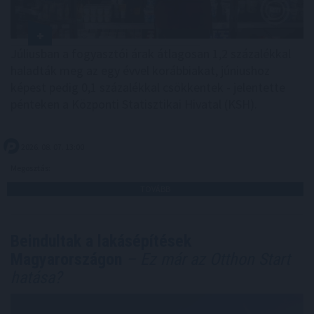
Júliusban a fogyasztói árak átlagosan 1,2 százalékkal
haladták meg az egy évvel korábbiakat, júniushoz
képest pedig 0,1 százalékkal csökkentek - jelentette
pénteken a Központi Statisztikai Hivatal (KSH).
2026. 08. 07. 13:00
Megosztás:
TOVÁBB
Beindultak a lakásépítések
Magyarországon
– Ez már az Otthon Start
hatása?