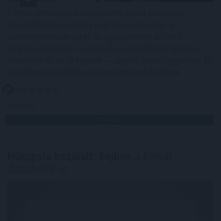
A WHO demencia-irányelveiben önálló kockázati
tényezőként szerepel a kognitív inaktivitás. A
dokumentum rámutat: az egész életen át tartó
kognitív aktivitás — a tanulás, a mentálisan igényes
feladatok és az új ingerek — szoros összefüggésben áll
a szellemi hanyatlás alacsonyabb kockázatával .
2026. 08. 07. 02:00
Megosztás:
TOVÁBB
Hőkupola bezárult: bajban
a klímát
használók is