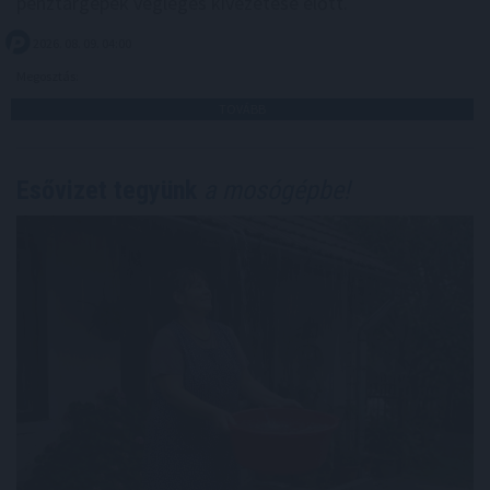
pénztárgépek végleges kivezetése előtt.
2026. 08. 09. 04:00
Megosztás:
TOVÁBB
Esővizet tegyünk
a mosógépbe!