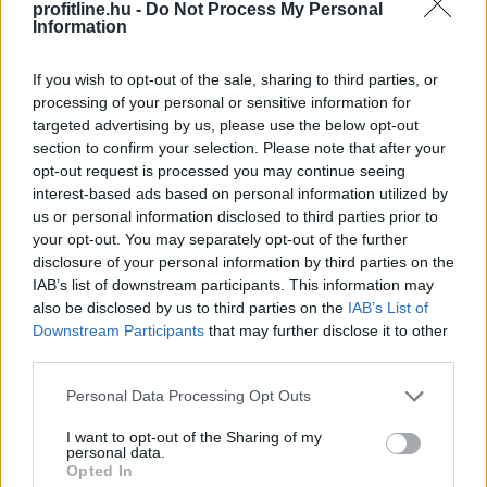
profitline.hu -
Do Not Process My Personal
Information
If you wish to opt-out of the sale, sharing to third parties, or
2026. 08. 09. 09:00
processing of your personal or sensitive information for
Megosztás:
targeted advertising by us, please use the below opt-out
section to confirm your selection. Please note that after your
TOVÁBB
opt-out request is processed you may continue seeing
interest-based ads based on personal information utilized by
us or personal information disclosed to third parties prior to
Keddig tartja fent az extrém hőség miatt
your opt-out. You may separately opt-out of the further
bevezetett intézkedéseit a Posta
disclosure of your personal information by third parties on the
IAB’s list of downstream participants. This information may
also be disclosed by us to third parties on the
IAB’s List of
Downstream Participants
that may further disclose it to other
third parties.
Please note that this website/app uses one or more Google
Personal Data Processing Opt Outs
services and may gather and store information including but
not limited to your visit or usage behaviour. You may click to
I want to opt-out of the Sharing of my
personal data.
grant or deny consent to Google and its third-party tags to
Opted In
use your data for below specified purposes in below Google