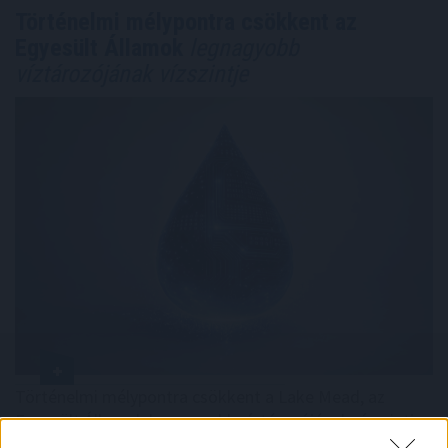
Történelmi mélypontra csökkent az
Egyesült Államok
legnagyobb
víztározójának vízszintje
Történelmi mélypontra csökkent a Lake Mead, az
Egyesült Államok legnagyobb víztározójának vízszintje
szombaton – derül ki a vízügyi hatóságok adataiból.