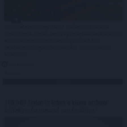
Esővízzel mosni vagy a WC-t öblíteni első hallásra
szokatlannak tűnhet, pedig egy megfelelően kialakított
esővízhasznosító rendszerrel egy családi ház
vezetékesvíz-fogyasztásának akár 57 százaléka is
kiváltható.
2026. 08. 09. 03:00
Megosztás:
TOVÁBB
100.000 forint is lehet a klíma otthoni
költsége, ha rosszul van beállítva?