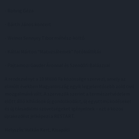
- Röhrig Géza
- Bárth János koncert
- Weiner Sennyey Tibor méhész-költő
- Kállai Márton “Matuzsálemek” fotókiállítás
- Pajtamozi Gauder Áronnal és Szendőfi Balázzsal
A rendezvényt a 10 Millió Fa közössége szervezi, amely az
elmúlt években Magyarország egyik legjelentősebb zöld civil
mozgalmává vált. A szervezők szerint a természetvédelem
előtt álló kihívások új gondolkodást, új együttműködéseket
és új társadalmi szövetségeket igényelnek – ezt a közös
újrakezdést jelképezi a RESTART.
Helyszín: Vulkán Kert, Kisapáti