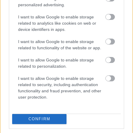
personalized advertising.
I want to allow Google to enable storage
related to analytics like cookies on web or
device identifiers in apps.
I want to allow Google to enable storage
related to functionality of the website or app.
I want to allow Google to enable storage
A súlyos vízhiány következtében az Aranyponty
related to personalization.
Halászati Zrt. rétimajori és rétszilasi halastavain az
elmúlt hetekben 185 tonna hal pusztult el, a közvetlen
I want to allow Google to enable storage
related to security, including authentication
állományveszteség értéke megközelíti a 200 millió
functionality and fraud prevention, and other
forintot - mondta Lévai Ferenc a társaság
user protection.
vezérigazgatója az MTI-nek szombaton.
2026. 08. 09. 07:00
CONFIRM
Megosztás:
TOVÁBB