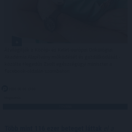
Átvilágítják a Közép- és Kelet-európai Onkológiai
Akadémia Alapítvány működését és gazdálkodását -
közölte Hegedűs Zsolt egészségügyi miniszter a
Facebook-oldalán szombaton.
2026. 08. 09. 13:00
Megosztás:
TOVÁBB
Több mint 116 ezer beteget láttak
el a