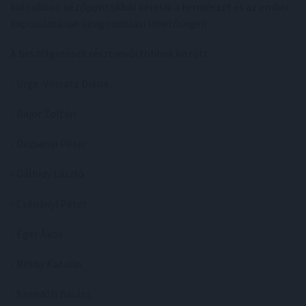
különböző nézőpontokból keresik a természet és az ember
kapcsolatának újragondolási lehetőségeit.
A beszélgetések résztvevői többek között:
- Ürge-Vorsatz Diána
- Bajor Zoltán
- Dezsényi Péter
- Gálhidy László
- Csépányi Péter
- Éger Ákos
- Réthy Katalin
- Szendőfi Balázs