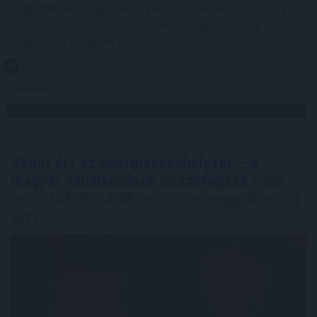
nagyobb társaságokat fogadó szállásokig az ország
minden részén - közölte az Aktív Magyarország
Fejlesztési Központ az MTI-vel.
2026. 08. 09. 06:00
Megosztás:
TOVÁBB
Véget ért az energiavészhelyzet – a
magyar vállalkozások összefogása
több
mint 145 000 kWh csúcsidei megtakarítást
ért el