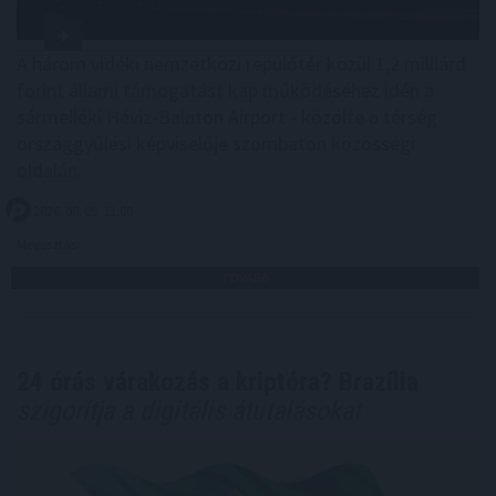
A három vidéki nemzetközi repülőtér közül 1,2 milliárd
forint állami támogatást kap működéséhez idén a
sármelléki Hévíz-Balaton Airport - közölte a térség
országgyűlési képviselője szombaton közösségi
oldalán.
2026. 08. 09. 11:00
Megosztás:
TOVÁBB
24 órás várakozás a kriptóra? Brazília
szigorítja a digitális átutalásokat