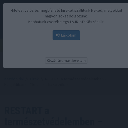
Hiteles, valós és megbízható híreket szállítunk Neked, melyekkel
nagyon sokat dolgozunk.
Kaphatunk cserébe egy LÁJK-ot? Köszönjük!
Lájkolom
Menü
Köszönöm, már like-oltam
Kezdőoldal
//
Hírek
// RESTART a természetvédelemben –
Kisapátiban találkoznak a hazai zöldek
RESTART a
természetvédelemben –