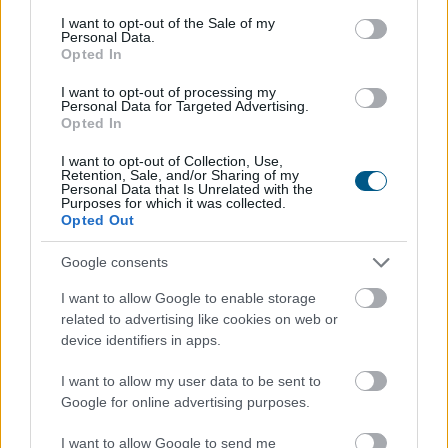
consent section.
I want to opt-out of the Sale of my
Personal Data.
Opted In
I want to opt-out of processing my
Personal Data for Targeted Advertising.
A Magyar Posta keddig tartja fent az extrém hőség
Opted In
miatt ideiglenesen elrendelt intézkedéseit - közölte a
I want to opt-out of Collection, Use,
társaság a honlapján szombaton.
Retention, Sale, and/or Sharing of my
Personal Data that Is Unrelated with the
Purposes for which it was collected.
Opted Out
2026. 08. 09. 08:00
Google consents
Megosztás:
I want to allow Google to enable storage
TOVÁBB
related to advertising like cookies on web or
device identifiers in apps.
185 tonna hal pusztult
el Rétimajorban
I want to allow my user data to be sent to
Google for online advertising purposes.
I want to allow Google to send me