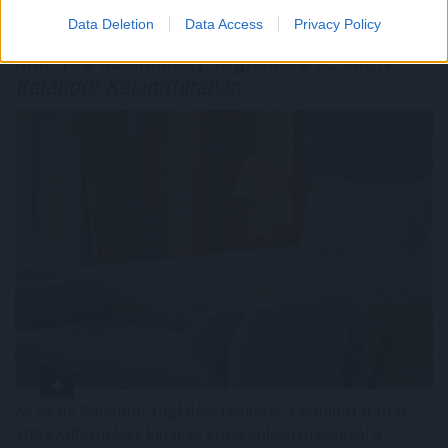
Data Deletion
Data Access
Privacy Policy
Már 100 szálláshely foglalható
az Aktív
Kalandor Kalandtárában
Az Aktív Kalandor foglalási felülete, a Kalandtár már
100 szálláshelyet kínál az erdei kulcsosházaktól a