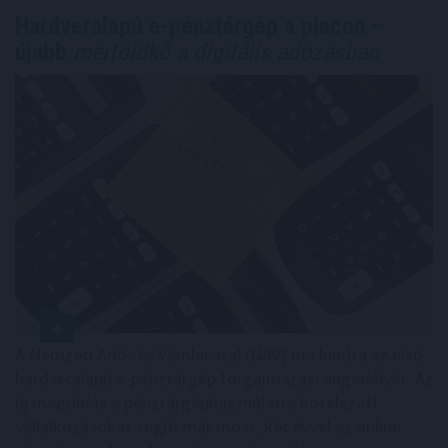
Hardveralapú e-pénztárgép a piacon –
újabb
mérföldkő a digitális adózásban
A Nemzeti Adó- és Vámhivatal (NAV) ma kiadta az első
hardveralapú e-pénztárgép forgalmazási engedélyét. Az
új megoldás a pénztárgéphasználatra kötelezett
vállalkozásokat segíti már most, két évvel az online