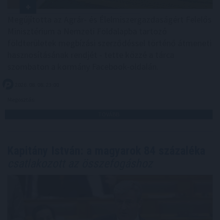
Megújította az Agrár- és Élelmiszergazdaságért Felelős
Minisztérium a Nemzeti Földalapba tartozó
földterületek megbízási szerződéssel történő átmeneti
hasznosításának rendjét - tette közzé a tárca
szombaton a kormány Facebook-oldalán.
2026. 08. 08. 23:00
Megosztás:
TOVÁBB
Kapitány István: a magyarok 84 százaléka
csatlakozott az összefogáshoz