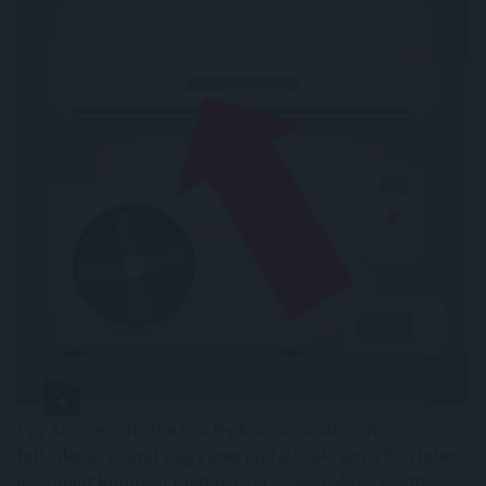
Egy korszerű háztartási légkondicionáló nem
feltétlenül számít nagy energiafalónak, ám a helytelen
használat könnyen több tízezer, szélsőséges esetben