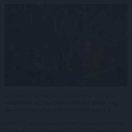
A szervezők célja, hogy a természetvédelem ne csupán
szakpolitikai vagy tudományos kérdésként jelenjen meg,
hanem társadalmi, kulturális és közösségi ügyként is.
A RESTART egyszerre nyári együttlét és közös gondolkodás:
komoly témák kerülnek terítékre nyaralás közben, régi