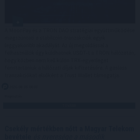
A MoonPay és a TRON DAO stratégiai együttműködése
megszünteti a stabilcoin-tranzakciók egyik
leggyakoribb akadályát. Az új megoldással a
felhasználók úgy küldhetnek USDT-t a TRON hálózatán,
hogy közben nem kell külön TRX-egyenleget
fenntartaniuk a hálózati díjak kifizetésére. A gasless
tranzakciókat elsőként a Trust Wallet támogatja.
2026. 08. 06. 08:00
Megosztás:
TOVÁBB
Csekély mértékben nőtt a Magyar Telekom
bevétele
és nyeresége a második