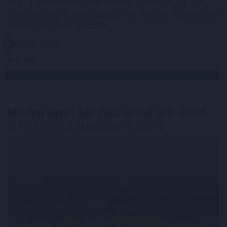
hogy a nemzetközi pénzküldések címzettjei digitális
dollárban kapják meg, majd a Visa rendszerén keresztül
azonnal elköltsék pénzüket.
2026. 08. 05. 16:00
Megosztás:
TOVÁBB
Minden egyes hét Paks nélkül akár közel
0,1%-kal is csökkentheti a GDP-t