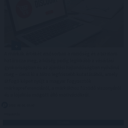
A márkák értékét elsősorban a minőség és a bizalom
határozza meg, a hűség pedig leginkább a vásárlási
gyakoriságban és az ajánlási hajlandóságban nyilvánul
meg – derül ki a Nitro legfrissebb kutatásából, amely
átfogó képet nyújt a magyar fogyasztók
márkapreferenciáiról, a márkákhoz fűződő viszonyáról
és a lojalitás mögött álló motivációkról.
2026. 08. 06. 05:00
Megosztás:
TOVÁBB