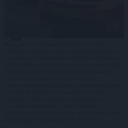
Már a százezres nagyságrend felett van a magyar
villanyautó-flotta, ami bő 40 százalékos bővülést jelent
éves szinten. A Netrisknél kötött kgfb-szerződéseken
belül az elektromos személyautók aránya júniusra 3,6
százalékra, a hibrideké pedig több mint 5 százalékra
emelkedett. Az elektromos autók kötelező
biztosításának féléves átlagdíja éves összevetésben 8
százalékkal, a hibrideké 12 százalékkal csökkent,
miközben a többi személyautónál mindössze 2
százalékos mérséklődés történt. A cascónál
ugyanakkor jelentős a különbség: az elektromos autók
éves átlagdíja meghaladta a 263 ezer forintot.