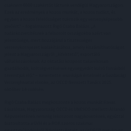
csaknem 6000 szakértőt láttunk vendégül Magyarországon.
Ezek az eredmények a közös munkát, a közös tudást, és
egyben a közös felelősséget tükrözik egy versenyképesebb
jövőért.” – fogalmazott Rigó Csaba Balázs. „A
tudásközvetítésnek a felsorolt országokba azért van
jelentősége, mert hozzájárul a tisztességes
versenykörnyezet kialakításához, amely kiszámíthatóságot
jelent a Magyarországról „kifektető”, exportáló
vállalkozásoknak. Az oktatási központ takarékosan
gazdálkodik, költségvetésének egynegyedét külső forrásból
teremtjük elő.” – ismertette munkájuk értelmét a Gazdasági
Versenyhivatal elnöke, az OECD Nemzeti Tanács 2025.
október 14-i ülésén.
Rigó Csaba Balázs megköszönte a közös munkát Havas
Lászlónak, Magyarország OECD és UNESCO melletti Állandó
Képviseletének nemrég leköszönt nagykövetének, egyúttal
biztosította a GVH és a ROK szoros szakmai
együttműködéséről Nikoletti Antalt, az új OECD nagykövet