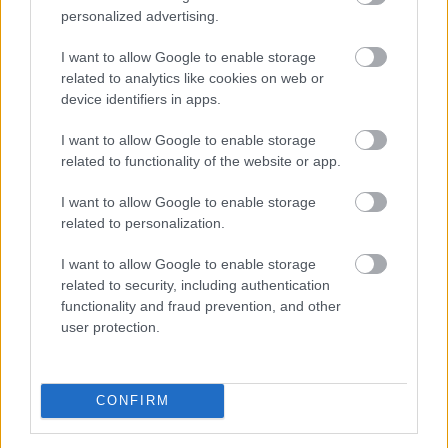
personalized advertising.
I want to allow Google to enable storage
related to analytics like cookies on web or
device identifiers in apps.
I want to allow Google to enable storage
related to functionality of the website or app.
I want to allow Google to enable storage
related to personalization.
Sok magyar nyugdíjas havonta többféle gyógyszert
I want to allow Google to enable storage
szed, ezért a patikában hagyott összeg könnyen
related to security, including authentication
elérheti a több ezer vagy akár több tízezer forintot.
functionality and fraud prevention, and other
Kevesen tudják azonban, hogy a társadalombiztosítási
user protection.
támogatás mellett közgyógyellátás, önkormányzati
segítség, egyedi méltányosság és olcsóbb helyettesítő
készítmény is csökkentheti a kiadásokat.
CONFIRM
2026. 08. 06. 02:00