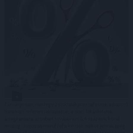
Látványosan, mintegy 2 százalékponttal estek a hosszú
bankközi referenciakamatok, a piaci lakáshitelek
átlagkamata azonban továbbra is 6,4 százalék körül
mozog. Jogosan merül fel a kérdés: mikor jelenik meg
a kedvező változás a bankok ajánlataiban, és mekkora