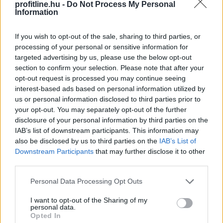
profitline.hu -
Do Not Process My Personal
Information
If you wish to opt-out of the sale, sharing to third parties, or
processing of your personal or sensitive information for
targeted advertising by us, please use the below opt-out
section to confirm your selection. Please note that after your
opt-out request is processed you may continue seeing
interest-based ads based on personal information utilized by
us or personal information disclosed to third parties prior to
your opt-out. You may separately opt-out of the further
disclosure of your personal information by third parties on the
IAB’s list of downstream participants. This information may
Az átláthatóság, a szakmai minőség és a verseny
also be disclosed by us to third parties on the
IAB’s List of
erősítése érdekében új marketing és kommunikációs
Downstream Participants
that may further disclose it to other
ügynökségi struktúrát alakít ki a Szerencsejáték Zrt. A
third parties.
társaság a következő időszakban több lépcsőben
Please note that this website/app uses one or more Google
meghirdetett pályázatokon keresztül választja ki a
Personal Data Processing Opt Outs
services and may gather and store information including but
marketing-, a média-, a nyomdai, a PR, a social,
not limited to your visit or usage behaviour. You may click to
I want to opt-out of the Sharing of my
valamint a rendezvényszervező ügynökségeit. Az új
personal data.
grant or deny consent to Google and its third-party tags to
rendszer kialakítása a szakmai ajánlások és piaci
Opted In
use your data for below specified purposes in below Google