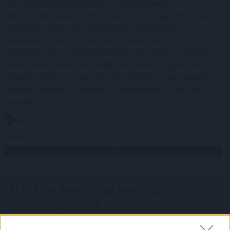
hazai használtautó-piacon a Használtautó.hu
legfrissebb, júliusi statisztikái szerint. Egyetlen év alatt
több mint 12,5 ezer érdeklődőt* veszítettek a
dízelüzemű autók, miközben a villamosított
hajtásláncok (tisztán elektromos és hibrid modellek)
iránti vásárlói kereslet több mint 30%-os ugrással
megközelítette a havi 49 ezres határt. A piac alapját
jelentő benzines szegmens változatlanul szilárd bázist
mutat.
2026. 08. 06. 04:00
Megosztás:
TOVÁBB
Átalakítja ügynökségi modelljét
a
Szerencsejáték Zrt.