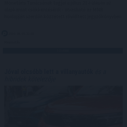
Monetáris Tanácsának tagjai a július 21-i ülésen az
alapkamat csökkentéséről - olvasható az MNB
honlapján szerdán közzétett rövidített jegyzőkönyvben.
2026. 08. 05. 22:00
Megosztás:
TOVÁBB
Jóval olcsóbb lett a villanyautók
és a
hibridek kötelezője