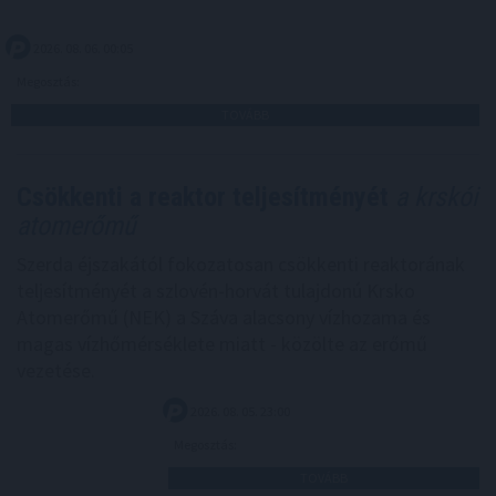
2026. 08. 06. 00:05
Megosztás:
TOVÁBB
Csökkenti a reaktor teljesítményét
a krskói
atomerőmű
Szerda éjszakától fokozatosan csökkenti reaktorának
teljesítményét a szlovén-horvát tulajdonú Krsko
Atomerőmű (NEK) a Száva alacsony vízhozama és
magas vízhőmérséklete miatt - közölte az erőmű
vezetése.
2026. 08. 05. 23:00
Megosztás:
TOVÁBB