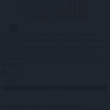
Az Erste Bank működési eredménye 11 százalékkal
nőtt, adózás utáni eredménye a magasabb adóterhek
miatt 20 százalékkal csökkent az idei első fél évben az
előző év azonos időszakához képest - ismertette a
bank elnök-vezérigazgatója sajtótájékoztatón szerdán
Budapesten.
2026. 08. 05. 17:00
Megosztás:
TOVÁBB
A Solanára épül a Western Union
új