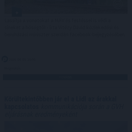
Lassítja a vonatokat a MÁV és festéssel is védi a
síneket a hőségtől - írta Vitézy Dávid közlekedési és
beruházási miniszter szerdán Facebook-bejegyzésében.
2026. 08. 05. 20:00
Megosztás:
TOVÁBB
Körültekintőbben jár el a Lidl az árakkal
kapcsolatos
kommunikációja során a GVH
eljárásnak eredményeként