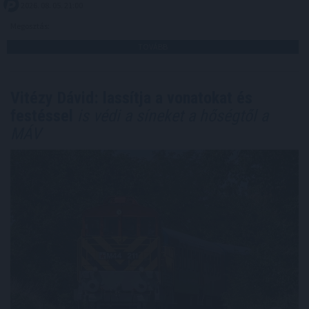
2026. 08. 05. 21:00
Megosztás:
TOVÁBB
Vitézy Dávid: lassítja a vonatokat és
festéssel
is védi a síneket a hőségtől a
MÁV