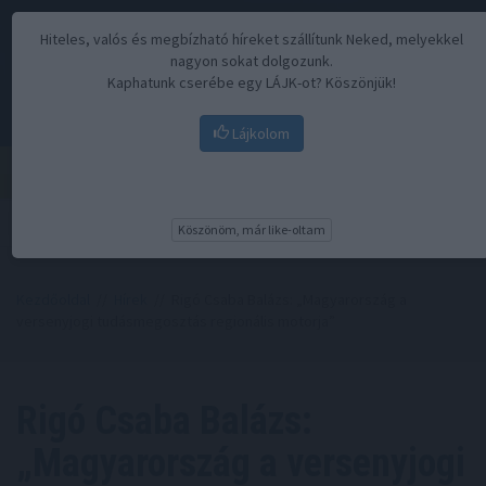
Hiteles, valós és megbízható híreket szállítunk Neked, melyekkel
nagyon sokat dolgozunk.
Kaphatunk cserébe egy LÁJK-ot? Köszönjük!
Lájkolom
Menü
Köszönöm, már like-oltam
Kezdőoldal
//
Hírek
// Rigó Csaba Balázs: „Magyarország a
versenyjogi tudásmegosztás regionális motorja”
Rigó Csaba Balázs:
„Magyarország a versenyjogi