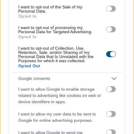
visszajelzések figyelembevételével, független
consent section.
I want to opt-out of the Sale of my
szakértők támogatásával történik.
Personal Data.
Opted In
2026. 08. 06. 03:00
I want to opt-out of processing my
Megosztás:
Personal Data for Targeted Advertising.
Opted In
TOVÁBB
I want to opt-out of Collection, Use,
Retention, Sale, and/or Sharing of my
Personal Data that Is Unrelated with the
Így kaphat egy magyar nyugdíjas
Purposes for which it was collected.
Opted Out
olcsóbban
gyógyszert - 7 lehetőség
Google consents
I want to allow Google to enable storage
related to advertising like cookies on web or
device identifiers in apps.
I want to allow my user data to be sent to
Google for online advertising purposes.
I want to allow Google to send me