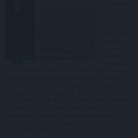
Rigó Csaba
Balázs az
OECD
Nemzeti
Tanács 2025.
október 14-i
ülésén
felidézte,
hogy a GVH és
az OECD által 2005-ben létrehozott Versenyügyi Regionális
Oktatási Központ célja, hogy a két intézmény szakmai
hátterére építve támogatást nyújtson a versenyjog és a
versenypolitika területén a kelet- és délkelet-európai,
valamint közép-ázsiai államok versenyhatóságai számára
versenyjogi képzések és egyéb szakmai programok
szervezésével. A világon mindössze három hasonló
oktatóközpont működik: Magyarországon, Peruban és a
Koreai Köztársaságban.