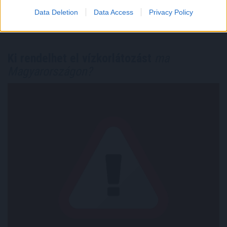
Megosztás:
Data Deletion
Data Access
Privacy Policy
TOVÁBB
Ki rendelhet el vízkorlátozást
ma
Magyarországon?