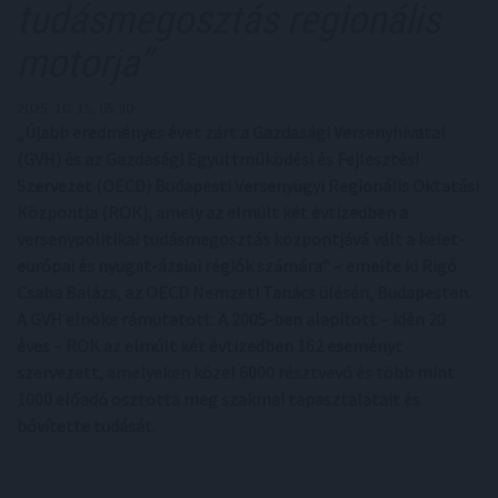
tudásmegosztás regionális
motorja”
2025. 10. 15. 05:30
„Újabb eredményes évet zárt a Gazdasági Versenyhivatal
(GVH) és az Gazdasági Együttműködési és Fejlesztési
Szervezet (OECD) Budapesti Versenyügyi Regionális Oktatási
Központja (ROK), amely az elmúlt két évtizedben a
versenypolitikai tudásmegosztás központjává vált a kelet-
európai és nyugat-ázsiai régiók számára” – emelte ki Rigó
Csaba Balázs, az OECD Nemzeti Tanács ülésén, Budapesten.
A GVH elnöke rámutatott: A 2005-ben alapított – idén 20
éves – ROK az elmúlt két évtizedben 162 eseményt
szervezett, amelyeken közel 6000 résztvevő és több mint
1000 előadó osztotta meg szakmai tapasztalatait és
bővítette tudását.