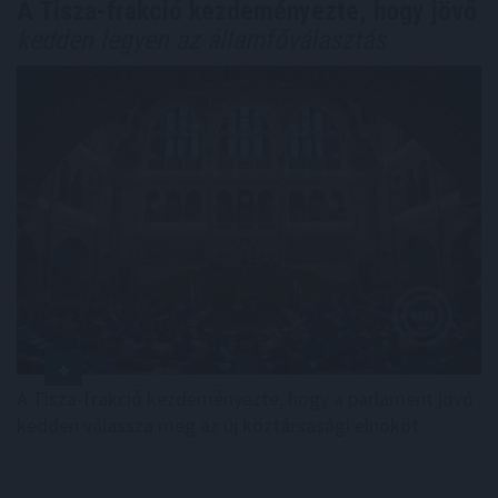
A Tisza-frakció kezdeményezte, hogy jövő
kedden legyen az államfőválasztás
A Tisza-frakció kezdeményezte, hogy a parlament jövő
kedden válassza meg az új köztársasági elnököt.