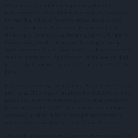
A Magyarországon működő központnak jelenleg 17
kedvezményezettje van: Albánia, Azerbajdzsán, Bosznia és
Hercegovina, Bulgária, Észak-Macedónia, Horvátország,
Georgia, Kazahsztán, Kirgizisztán, Koszovó, Moldova,
Montenegró, Örményország, Románia, Szerbia, Ukrajna és
Üzbegisztán. „A ROK-nak köszönhetően Magyarország
egyfajta összekötő hidat képez a kelet- és délkelet-európai,
valamint közép-ázsiai régiók között. Hazánk a versenyjogi
képzés és tudásmegosztás motorja” – húzta alá Rigó Csaba
Balázs.
A 2025-ös évet összegezve Rigó Csaba Balázs felidézte, hogy
a GVH és az OECD központja az idei évben lett 20 éves, ehhez
kapcsolódva a két szervezet közös konferenciát rendezett
februárban, emellett a ROK 2025-ben összesen hét képzést
szervezett, amelyek kiváló lehetőséget biztosítottak a
nemzetközi szakmai kapcsolatok további erősítésére is.
„Az elmúlt két évtized alatt 162 rendezvényt szerveztünk, és