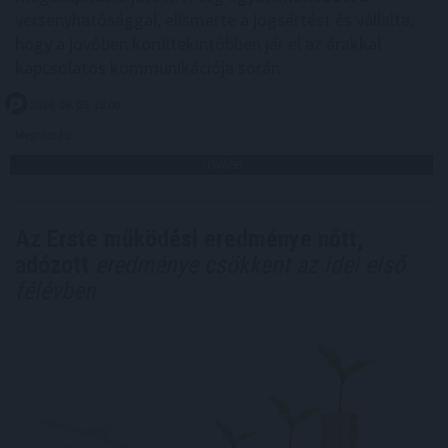
versenyhatósággal, elismerte a jogsértést és vállalta,
hogy a jövőben körültekintőbben jár el az árakkal
kapcsolatos kommunikációja során.
2026. 08. 05. 18:00
Megosztás:
TOVÁBB
Az Erste működési eredménye nőtt,
adózott
eredménye csökkent az idei első
félévben