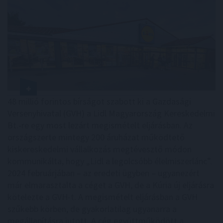
48 millió forintos bírságot szabott ki a Gazdasági
Versenyhivatal (GVH) a Lidl Magyarország Kereskedelmi
Bt.-re egy most lezárt megismételt eljárásban. Az
országszerte mintegy 200 áruházat működtető
kiskereskedelmi vállalkozás megtévesztő módon
kommunikálta, hogy „Lidl a legolcsóbb élelmiszerlánc”.
2024 februárjában – az eredeti ügyben – ugyanezért
már elmarasztalta a céget a GVH, de a Kúria új eljárásra
kötelezte a GVH-t. A megismételt eljárásban a GVH
szűkebb körben, de gyakorlatilag ugyanarra a
megállapításra jutott. A cég együttműködött a