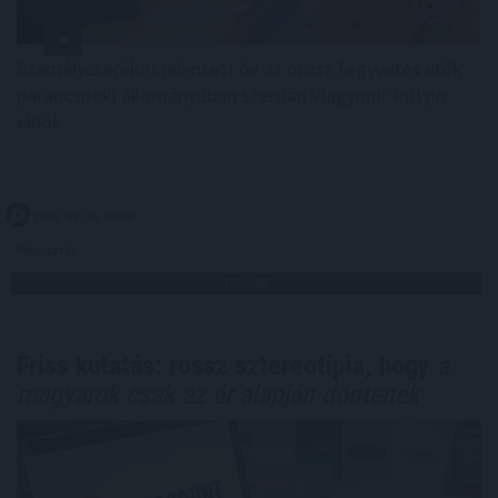
Személycseréket jelentett be az orosz fegyveres erők
parancsnoki állományában szerdán Vlagyimir Putyin
elnök.
2026. 08. 06. 06:00
Megosztás:
TOVÁBB
Friss kutatás: rossz sztereotípia, hogy
a
magyarok csak az ár alapján döntenek