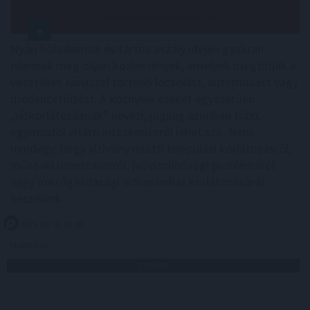
Nyári hőhullámok és tartós aszály idején gyakran
jelennek meg olyan közlemények, amelyek megtiltják a
vezetékes ivóvízzel történő locsolást, autómosást vagy
medencetöltést. A köznyelv ezeket egyszerűen
„vízkorlátozásnak” nevezi, jogilag azonban több,
egymástól eltérő intézkedésről lehet szó. Nem
mindegy, hogy vízhiány miatti települési korlátozásról,
műszaki üzemzavarról, ivóvízminőségi problémáról
vagy mezőgazdasági vízhasználat korlátozásáról
beszélünk.
2026. 08. 06. 01:00
Megosztás:
TOVÁBB