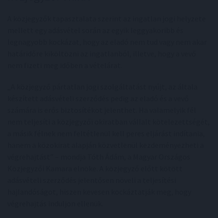
A közjegyzők tapasztalata szerint az ingatlan jogi helyzete
mellett egy adásvétel során az egyik leggyakoribb és
legnagyobb kockázat, hogy az eladó nem tud vagy nem akar
határidőre kiköltözni az ingatlanból, illetve, hogy a vevő
nem fizeti meg időben a vételárat.
„A közjegyző pártatlan jogi szolgáltatást nyújt, az általa
készített adásvételi szerződés pedig az eladó és a vevő
számára is erős biztosítékot jelenthet. Ha valamelyik fél
nem teljesíti a közjegyzői okiratban vállalt kötelezettségét,
a másik félnek nem feltétlenül kell peres eljárást indítania,
hanem a közokirat alapján közvetlenül kezdeményezheti a
végrehajtást” – mondja Tóth Ádám, a Magyar Országos
Közjegyzői Kamara elnöke. A közjegyző előtt kötött
adásvételi szerződés jelentősen növeli a teljesítési
hajlandóságot, hiszen kevesen kockáztatják meg, hogy
végrehajtás induljon ellenük.