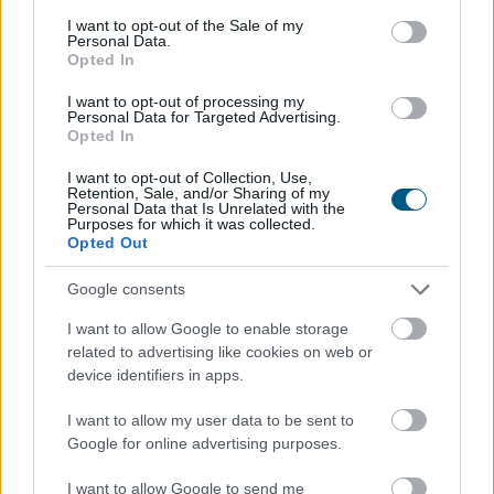
Egyetlen év különbség is komoly változást jelenthet
consent section.
annak, aki már a nyugdíjba vonulását tervezi.
I want to opt-out of the Sale of my
Personal Data.
Opted In
I want to opt-out of processing my
Personal Data for Targeted Advertising.
Opted In
2026. 08. 09. 01:00
I want to opt-out of Collection, Use,
Megosztás:
Retention, Sale, and/or Sharing of my
Personal Data that Is Unrelated with the
TOVÁBB
Purposes for which it was collected.
Opted Out
Google consents
A szellemi hanyatlás kockázatának
45%-a
befolyásolható a WHO szerint
I want to allow Google to enable storage
related to advertising like cookies on web or
device identifiers in apps.
I want to allow my user data to be sent to
Google for online advertising purposes.
I want to allow Google to send me