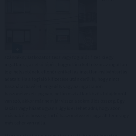
szándéknyilatkozatot tesz vagy foglalót fizet ki egy
ingatlanra, az első lépés, hogy utána kell nézni az ingatlan
jogi helyzetének, ellenőrizni kell az ingatlan-nyilvántartás
adatait. Ha a foglaló kifizetése után derül ki, hogy nincs
használatbavételi engedély vagy az ingatlanon
haszonélvezeti jog van, netán osztatlan közös tulajdonról
van szó, akkor már nem jár vissza a sokmilliós összeg. Egy
lakást vagy házat ugyanis úgy is el lehet adni, hogy azon
másnak élethosszig tartó haszonélvezeti joga áll fenn vagy
más teher van rajta.
Maga az eladó sem tud gyakran arról, hogy az ingatlan