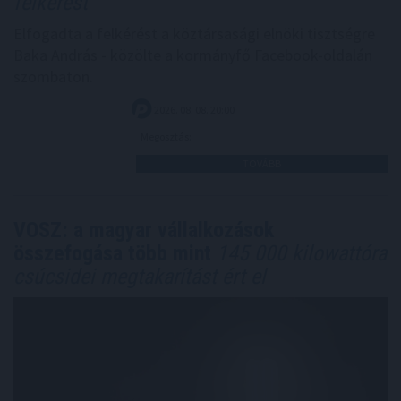
felkérést
Elfogadta a felkérést a köztársasági elnöki tisztségre
Baka András - közölte a kormányfő Facebook-oldalán
szombaton.
2026. 08. 08. 20:00
Megosztás:
TOVÁBB
VOSZ: a magyar vállalkozások
összefogása több mint
145 000 kilowattóra
csúcsidei megtakarítást ért el