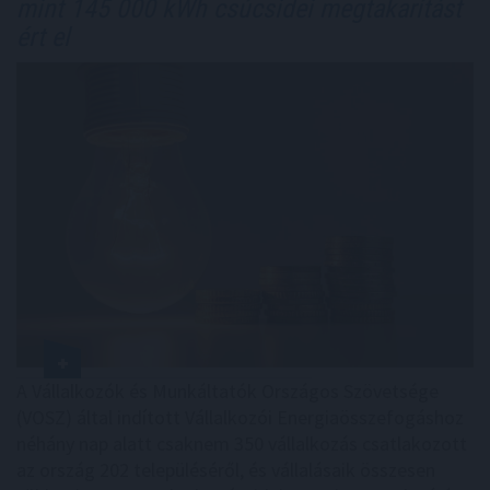
mint 145 000 kWh csúcsidei megtakarítást
ért el
A Vállalkozók és Munkáltatók Országos Szövetsége
(VOSZ) által indított Vállalkozói Energiaösszefogáshoz
néhány nap alatt csaknem 350 vállalkozás csatlakozott
az ország 202 településéről, és vállalásaik összesen