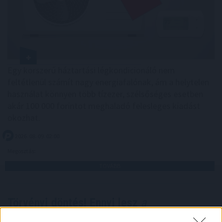
Egy korszerű háztartási légkondicionáló nem
feltétlenül számít nagy energiafalónak, ám a helytelen
használat könnyen több tízezer, szélsőséges esetben
akár 100 000 forintot meghaladó felesleges kiadást
okozhat.
2026. 08. 09. 02:00
Megosztás:
TOVÁBB
Törvényi döntés! Ennyi lesz
a
nyugdíjkorhatár 2027-ben