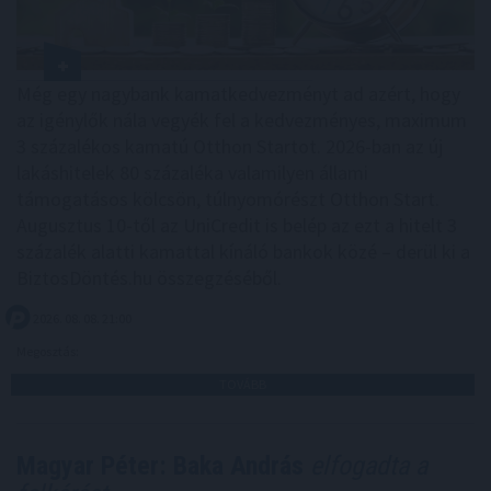
Még egy nagybank kamatkedvezményt ad azért, hogy
az igénylők nála vegyék fel a kedvezményes, maximum
3 százalékos kamatú Otthon Startot. 2026-ban az új
lakáshitelek 80 százaléka valamilyen állami
támogatásos kölcsön, túlnyomórészt Otthon Start.
Augusztus 10-től az UniCredit is belép az ezt a hitelt 3
százalék alatti kamattal kínáló bankok közé – derül ki a
BiztosDöntés.hu összegzéséből.
2026. 08. 08. 21:00
Megosztás:
TOVÁBB
Magyar Péter: Baka András
elfogadta a