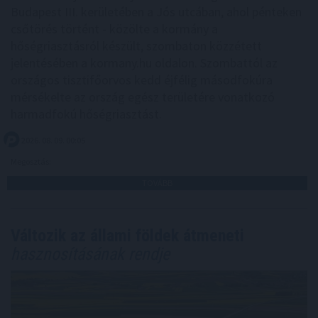
Budapest III. kerületében a Jós utcában, ahol pénteken
csőtörés történt - közölte a kormány a
hőségriasztásról készült, szombaton közzétett
jelentésében a kormany.hu oldalon. Szombattól az
országos tisztifőorvos kedd éjfélig másodfokúra
mérsékelte az ország egész területére vonatkozó
harmadfokú hőségriasztást.
2026. 08. 09. 00:05
Megosztás:
TOVÁBB
Változik az állami földek átmeneti
hasznosításának rendje