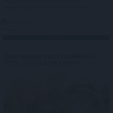
magyarok 84 százaléka csatlakozott az
energiarendszer terhelésének csökkentéséhez.
2026. 08. 08. 22:00
Megosztás:
TOVÁBB
Újabb nagybank viszi 3 százalék alá
az
Otthon Start lakáshitel kamatát