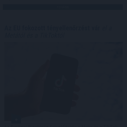
TOVÁBB
Az EU fokozott tényellenőrzést vár
el a
Metától és a TikToktól
Az Európai Bizottság felszólította a Meta és a TikTok