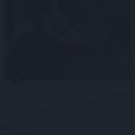
Esővízzel mosni vagy a WC-t öblíteni első hallásra
szokatlannak tűnhet, pedig egy megfelelően kialakított
esővízhasznosító rendszerrel egy családi ház
vezetékesvíz-fogyasztásának akár 57 százaléka is
kiváltható.
2026. 08. 09. 03:00