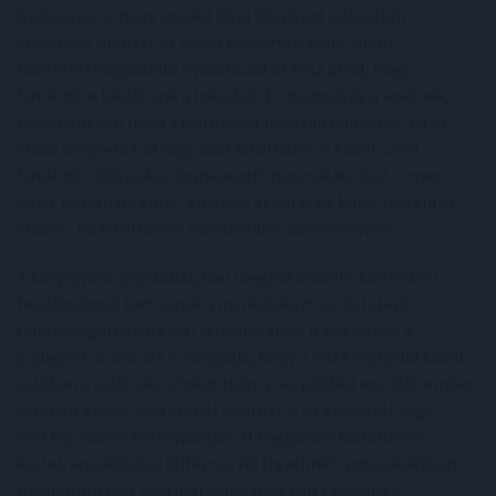
Gyakori az is, hogy ügyvéd által készített adásvételi
szerződés mellett az eladó közjegyző előtt külön
kötelezettségvállaló nyilatkozatot tesz arról, hogy
határidőre kiköltözik a lakásból. Ez biztosíték a vevőnek,
hogy nem kell majd a kiürítéssel hosszan bajlódnia, ha az
eladó mégsem tud vagy akar kiköltözni. A kiköltözési
határidőn túlra akár úgynevezett használati díjat is meg
lehet határozni előre, amelyet akkor is be lehet hajtani az
eladón, ha kiköltözési moratórium van érvényben.
A közjegyzők jogszabályban meghatározott kártérítési
felelősséggel tartoznak a munkájukért, és kötelező
felelősségbiztosítással rendelkeznek. A közjegyző a
jogügylet során azt is vizsgálja, hogy a felek jognyilatkozata
valóban a saját akaratukat tükrözi-e, például egy idős ember,
valóban a saját akaratából döntött-e az eladásról vagy
esetleg mások befolyásolják. Ha aggályos körülményt
észlel, arra köteles felhívni a fél figyelmét, jogszabályban
meghatározott esetben pedig meg kell tagadnia a