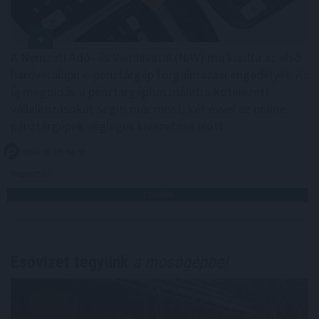
A Nemzeti Adó- és Vámhivatal (NAV) ma kiadta az első
hardveralapú e-pénztárgép forgalmazási engedélyét. Az
új megoldás a pénztárgéphasználatra kötelezett
vállalkozásokat segíti már most, két évvel az online
pénztárgépek végleges kivezetése előtt.
2026. 08. 09. 04:00
Megosztás:
TOVÁBB
Esővizet tegyünk
a mosógépbe!