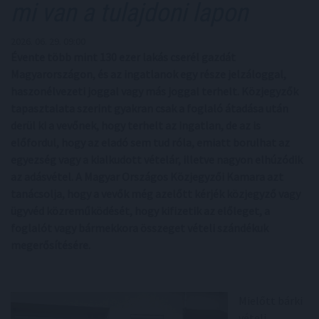
mi van a tulajdoni lapon
2026. 06. 29. 09:00
Évente több mint 130 ezer lakás cserél gazdát
Magyarországon, és az ingatlanok egy része jelzáloggal,
haszonélvezeti joggal vagy más joggal terhelt. Közjegyzők
tapasztalata szerint gyakran csak a foglaló átadása után
derül ki a vevőnek, hogy terhelt az ingatlan, de az is
előfordul, hogy az eladó sem tud róla, emiatt borulhat az
egyezség vagy a kialkudott vételár, illetve nagyon elhúzódik
az adásvétel. A Magyar Országos Közjegyzői Kamara azt
tanácsolja, hogy a vevők még azelőtt kérjék közjegyző vagy
ügyvéd közreműködését, hogy kifizetik az előleget, a
foglalót vagy bármekkora összeget vételi szándékuk
megerősítésére.
Mielőtt bárki
vételi