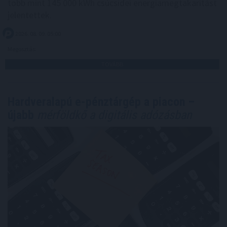
több mint 145 000 kWh csúcsidei energiamegtakarítást
jelentettek.
2026. 08. 09. 05:00
Megosztás:
TOVÁBB
Hardveralapú e-pénztárgép a piacon –
újabb
mérföldkő a digitális adózásban