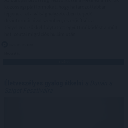
közösségi platformokat, hogy határozottabban
lépjenek fel a válsághelyzetekben terjedő
dezinformációval szemben, és erősítsék a
tényellenőrzőkkel folytatott együttműködést a múlt
heti ceutai migrációs hullám után.
2026. 08. 08. 16:00
Megosztás:
TOVÁBB
Életveszélyes gyalog átkelni
a Dunán a
Sziget Fesztiválra