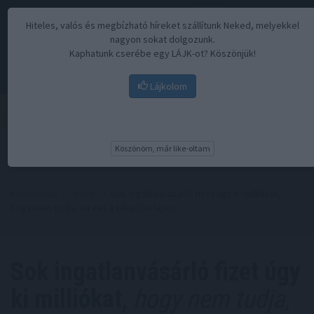
Hiteles, valós és megbízható híreket szállítunk Neked, melyekkel
nagyon sokat dolgozunk.
Kaphatunk cserébe egy LÁJK-ot? Köszönjük!
Lájkolom
Menü
Köszönöm, már like-oltam
Kezdőoldal
//
Hírek
// Sok ingatlanvásárló fizet úgy ki milliókat,
hogy nem tudja, mi van a tulajdoni lapon
Sok ingatlanvásárló fizet úgy
ki milliókat,
hogy nem tudja,