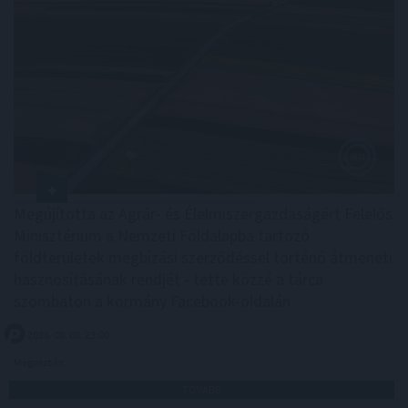
Megújította az Agrár- és Élelmiszergazdaságért Felelős
Minisztérium a Nemzeti Földalapba tartozó
földterületek megbízási szerződéssel történő átmeneti
hasznosításának rendjét - tette közzé a tárca
szombaton a kormány Facebook-oldalán.
2026. 08. 08. 23:00
Megosztás:
TOVÁBB