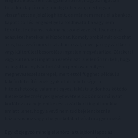
tulajdoni lapján még mindig teher van, mert ugyan
visszafizette a jelzáloghitelt, de már nem ment el a banktól
kapott törlési engedéllyel a földhivatalba vagy nem
töröltette elhunyt rokona haszonélvezetét. Ilyenkor az
adásvétel hetekkel elhúzódhat. Komoly problémát okozhat
az is, ha a vevő nincs tisztában azzal, mivel jár egy zártkerti
vagy külterületi besorolású ingatlan megvásárlása. Zártkerti
vagy külterületi ingatlan esetén azt is ellenőrizni kell, hogy
az ingatlan-nyilvántartásban pontosan milyen
megnevezéssel szerepel, mert ettől függhet például a
lakcím létesítésének gyakorlati lehetősége, a
hitelezhetőség, valamint egyes, lakástulajdonhoz kötődő
illetékkedvezmények igénybevétele. Sok önkormányzat
korlátozza a bejelentkezést a zártkerti ingatlanokba,
emiatt lehet, hogy a vevő nem tud bejelentkezni a
háziorvoshoz vagy a helyi iskolába beíratni a gyermekét.
Egy közjegyző mindig ellenőrzi a tulajdoni lapot az