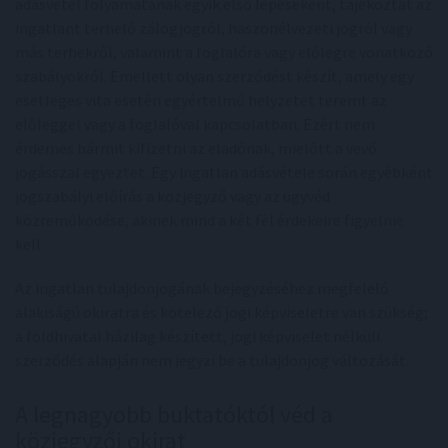
adásvétel folyamatának egyik első lépéseként, tájékoztat az
ingatlant terhelő zálogjogról, haszonélvezeti jogról vagy
más terhekről, valamint a foglalóra vagy előlegre vonatkozó
szabályokról. Emellett olyan szerződést készít, amely egy
esetleges vita esetén egyértelmű helyzetet teremt az
előleggel vagy a foglalóval kapcsolatban. Ezért nem
érdemes bármit kifizetni az eladónak, mielőtt a vevő
jogásszal egyeztet. Egy ingatlan adásvétele során egyébként
jogszabályi előírás a közjegyző vagy az ügyvéd
közreműködése, akinek mind a két fél érdekeire figyelnie
kell.
Az ingatlan tulajdonjogának bejegyzéséhez megfelelő
alakiságú okiratra és kötelező jogi képviseletre van szükség;
a földhivatal házilag készített, jogi képviselet nélküli
szerződés alapján nem jegyzi be a tulajdonjog változását.
A legnagyobb buktatóktól véd a
közjegyzői okirat