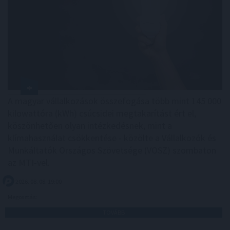
A magyar vállalkozások összefogása több mint 145 000
kilowattóra (kWh) csúcsidei megtakarítást ért el,
köszönhetően olyan intézkedésnek, mint a
klímahasználat csökkentése - közölte a Vállalkozók és
Munkáltatók Országos Szövetsége (VOSZ) szombaton
az MTI-vel.
2026. 08. 08. 19:00
Megosztás:
TOVÁBB