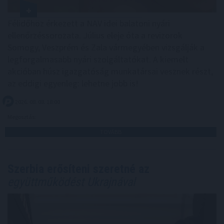
Félidőhöz érkezett a NAV idei balatoni nyári
ellenőrzéssorozata. Július eleje óta a revizorok
Somogy, Veszprém és Zala vármegyében vizsgálják a
legforgalmasabb nyári szolgáltatókat. A kiemelt
akcióban húsz igazgatóság munkatársai vesznek részt,
az eddigi egyenleg: lehetne jobb is!
2026. 08. 08. 18:00
Megosztás:
TOVÁBB
Szerbia erősíteni szeretné az
együttműködést Ukrajnával