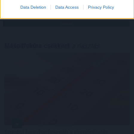
2026. 08. 09. 00:30
Data Deletion
Data Access
Privacy Policy
Megosztás:
TOVÁBB
Másodfokúra csökkent
a riasztás
Szombat hajnalban helyreállt a vízszolgáltatás