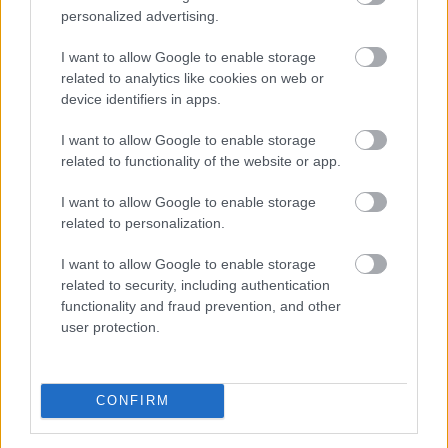
personalized advertising.
I want to allow Google to enable storage
related to analytics like cookies on web or
device identifiers in apps.
I want to allow Google to enable storage
related to functionality of the website or app.
I want to allow Google to enable storage
related to personalization.
I want to allow Google to enable storage
related to security, including authentication
functionality and fraud prevention, and other
A demencia világszerte több mint 57 millió embert
user protection.
érint, és ez a szám folyamatosan nő. Bár a betegség
lefolyását megállító kezelés jelenleg nem áll
rendelkezésre, a szellemi hanyatlás kockázatának
CONFIRM
csökkentése a tudományos közösség szerint már most
is lehetséges.