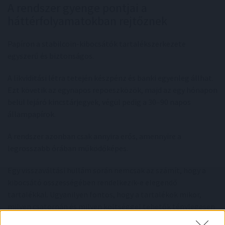
A rendszer gyenge pontjai a
háttérfolyamatokban rejtőznek
Papíron a stabilcoin-kibocsátók tartalékszerkezete
egyszerű és biztonságos.
A likviditási létra tetején készpénz és banki egyenleg állhat.
Ezt követik az egynapos repoeszközök, majd az egy hónapon
belül lejáró kincstárjegyek, végül pedig a 30–90 napos
állampapírok.
A rendszer azonban csak annyira erős, amennyire a
legrosszabb órában működőképes.
Egy visszaváltási hullám során nemcsak az számít, hogy a
kibocsátó összességében rendelkezik-e elegendő
tartalékkal. Ugyanilyen fontos, hogy a tartalékok mikor,
milyen csatornán és milyen költséggel tehetők ténylegesen
hozzáférhető dollárrá.