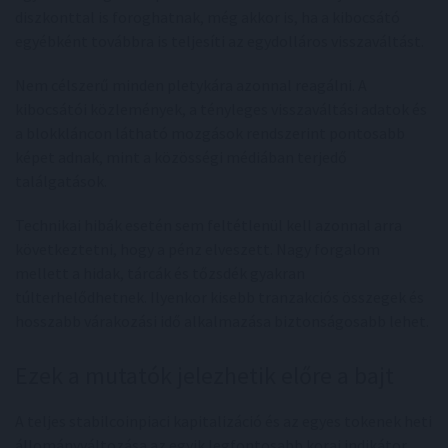
diszkonttal is foroghatnak, még akkor is, ha a kibocsátó
egyébként továbbra is teljesíti az egydolláros visszaváltást.
Nem célszerű minden pletykára azonnal reagálni. A
kibocsátói közlemények, a tényleges visszaváltási adatok és
a blokkláncon látható mozgások rendszerint pontosabb
képet adnak, mint a közösségi médiában terjedő
találgatások.
Technikai hibák esetén sem feltétlenül kell azonnal arra
következtetni, hogy a pénz elveszett. Nagy forgalom
mellett a hidak, tárcák és tőzsdék gyakran
túlterhelődhetnek. Ilyenkor kisebb tranzakciós összegek és
hosszabb várakozási idő alkalmazása biztonságosabb lehet.
Ezek a mutatók jelezhetik előre a bajt
A teljes stabilcoinpiaci kapitalizáció és az egyes tokenek heti
állományváltozása az egyik legfontosabb korai indikátor.