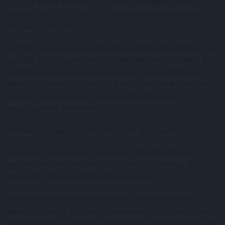
313–320 milliárd dollárt. Ezen belül a két legnagyobb
szereplő, az
USDT és az USDC
uralja a forgalomban lévő
állomány döntő részét.
Az USDT piaci értéke megközelítőleg 185 milliárd dollár, míg
az USDC állománya közel 74 milliárd dollár körül alakult. Ez
rendkívül magas koncentrációt jelent: ha bármelyik nagy
kibocsátót komoly bizalmi sokk érné, a visszaváltások nem
milliós, hanem könnyen több tízmilliárd dolláros
nagyságrendet érhetnének el.
Érdemes egy egyszerű stressztesztet alkalmazni.
Ha a teljes stabilcoinpiac mindössze 10%-át próbálnák
egyetlen viharos héten dollárra váltani, az mintegy 31–32
milliárd dolláros likviditási igényt jelentene.
Ez természetesen nem előrejelzés, hanem méretezési
gondolatkísérlet. Jól mutatja azonban, hogy a szektor már
elég nagy ahhoz, hogy egy szélesebb visszaváltási hullám ne