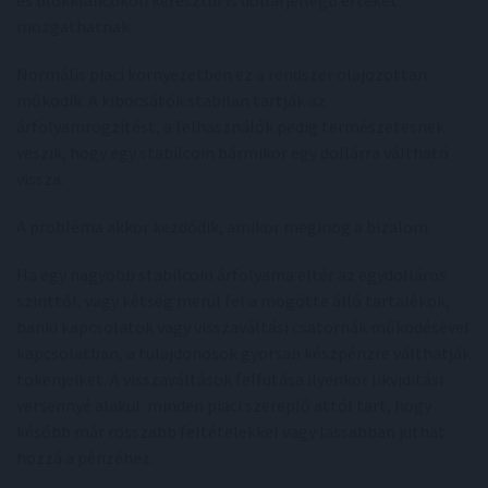
és blokkláncokon keresztül is dollárjellegű értéket
mozgathatnak.
Normális piaci környezetben ez a rendszer olajozottan
működik. A kibocsátók stabilan tartják az
árfolyamrögzítést, a felhasználók pedig természetesnek
veszik, hogy egy stabilcoin bármikor egy dollárra váltható
vissza.
A probléma akkor kezdődik, amikor meginog a bizalom.
Ha egy nagyobb stabilcoin árfolyama eltér az egydolláros
szinttől, vagy kétség merül fel a mögötte álló tartalékok,
banki kapcsolatok vagy visszaváltási csatornák működésével
kapcsolatban, a tulajdonosok gyorsan készpénzre válthatják
tokenjeiket. A visszaváltások felfutása ilyenkor likviditási
versennyé alakul: minden piaci szereplő attól tart, hogy
később már rosszabb feltételekkel vagy lassabban juthat
hozzá a pénzéhez.