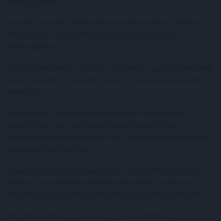
A professzionális befektetőknek érdemes több stabilcoin-
kibocsátó és több blokklánc között megosztaniuk
kitettségüket.
Az egyetlen tokenre, egyetlen hálózatra vagy egyetlen banki
csatornára épített működés komoly operációs kockázatot
jelenthet.
A fiatpénz be- és kiutalási folyamatait rendszeresen
tesztelni kell. Egy piaci pánik napján kiderülő hibás
programozási interfész vagy lejárt banki jogosultság súlyos
veszteségeket okozhat.
A piaci szereplőknek folyamatosan követniük kell a három
hónapos amerikai kincstárjegyek hozamát, a repopiaci
kamatokat, valamint a stabilcoinok visszaváltási adatait.
Ha a három hónapos hozam a jegybanki fordított