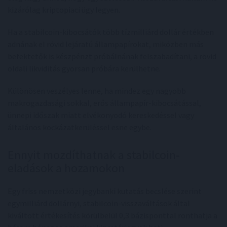
kizárólag kriptopiaci ügy legyen.
Ha a stabilcoin-kibocsátók több tízmilliárd dollár értékben
adnának el rövid lejáratú állampapírokat, miközben más
befektetők is készpénzt próbálnának felszabadítani, a rövid
oldali likviditás gyorsan próbára kerülhetne.
Különösen veszélyes lenne, ha mindez egy nagyobb
makrogazdasági sokkal, erős állampapír-kibocsátással,
ünnepi időszak miatt elvékonyodó kereskedéssel vagy
általános kockázatkerüléssel esne egybe.
Ennyit mozdíthatnak a stabilcoin-
eladások a hozamokon
Egy friss nemzetközi jegybanki kutatás becslése szerint
egymilliárd dollárnyi, stabilcoin-visszaváltások által
kiváltott értékesítés körülbelül 0,3 bázisponttal ronthatja a