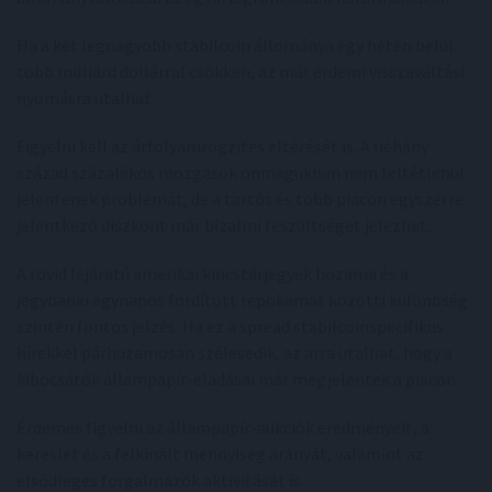
Ha a két legnagyobb stabilcoin állománya egy héten belül
több milliárd dollárral csökken, az már érdemi visszaváltási
nyomásra utalhat.
Figyelni kell az árfolyamrögzítés eltérését is. A néhány
század százalékos mozgások önmagukban nem feltétlenül
jelentenek problémát, de a tartós és több piacon egyszerre
jelentkező diszkont már bizalmi feszültséget jelezhet.
A rövid lejáratú amerikai kincstárjegyek hozama és a
jegybanki egynapos fordított repokamat közötti különbség
szintén fontos jelzés. Ha ez a spread stabilcoinspecifikus
hírekkel párhuzamosan szélesedik, az arra utalhat, hogy a
kibocsátók állampapír-eladásai már megjelentek a piacon.
Érdemes figyelni az állampapír-aukciók eredményeit, a
kereslet és a felkínált mennyiség arányát, valamint az
elsődleges forgalmazók aktivitását is.