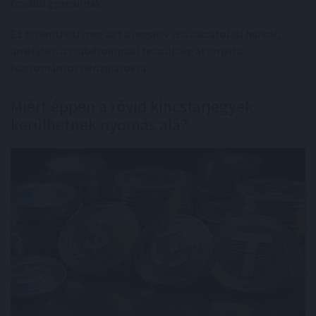
tovább gyorsulnak.
Ez teremtheti meg azt a negatív visszacsatolási hurkot,
amelyben a stabilcoinpiaci feszültség átterjed a
hagyományos pénzpiacokra.
Miért éppen a rövid kincstárjegyek
kerülhetnek nyomás alá?