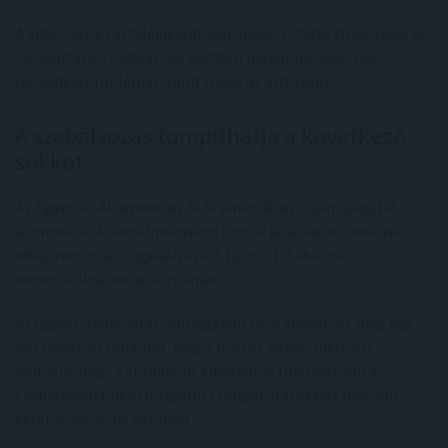
A kibocsátók tartalékjelentései, hóközi státuszfrissítései és
szolgáltatási oldalai sok esetben hamarabb jeleznek
működési problémát, mint maga az árfolyam.
A szabályozás tompíthatja a következő
sokkot
Az Egyesült Államokban 2026 júniusában olyan új ügyfél-
azonosítási követelményekre tettek javaslatot, amelyek
kifejezetten az engedélyezett fizetési stabilcoin-
kibocsátókra vonatkoznának.
Az ügyfél-azonosítás önmagában nem akadályoz meg egy
visszaváltási rohamot. Mégis fontos jelzés, mert azt
mutatja, hogy a stabilcoin-kibocsátás fokozatosan a
szabályozott pénzforgalmi szolgáltatásokhoz hasonló
keretrendszerbe kerülhet.