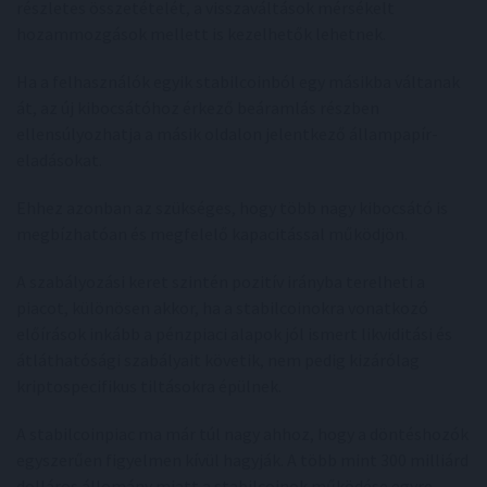
részletes összetételét, a visszaváltások mérsékelt
hozammozgások mellett is kezelhetők lehetnek.
Ha a felhasználók egyik stabilcoinból egy másikba váltanak
át, az új kibocsátóhoz érkező beáramlás részben
ellensúlyozhatja a másik oldalon jelentkező állampapír-
eladásokat.
Ehhez azonban az szükséges, hogy több nagy kibocsátó is
megbízhatóan és megfelelő kapacitással működjön.
A szabályozási keret szintén pozitív irányba terelheti a
piacot, különösen akkor, ha a stabilcoinokra vonatkozó
előírások inkább a pénzpiaci alapok jól ismert likviditási és
átláthatósági szabályait követik, nem pedig kizárólag
kriptospecifikus tiltásokra épülnek.
A stabilcoinpiac ma már túl nagy ahhoz, hogy a döntéshozók
egyszerűen figyelmen kívül hagyják. A több mint 300 milliárd
dolláros állomány miatt a stabilcoinok működése egyre