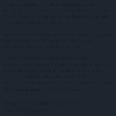
Amennyiben a kibocsátónak nincs elegendő azonnal
hozzáférhető készpénze, hozzá kell nyúlnia a tartalékaihoz.
Ezek jelentős része rövid lejáratú amerikai állampapírokból
és repopiaci eszközökből állhat.
Egy kisebb visszaváltási hullám könnyen kezelhető. Egy több
tízmilliárd dolláros roham azonban már az amerikai
pénzpiacokon is érezhető nyomást okozhat.
A valódi kérdés ezért nem az, hogy a stabilcoin-
visszaváltások kikényszeríthetnek-e állampapír-eladásokat.
Erre a válasz egyértelműen igen. Sokkal fontosabb, hogy
mekkora értékesítési hullám kellene ahhoz, hogy az
amerikai kincstárjegyek hozama, a repopiaci finanszírozás és
a pénzpiaci likviditás is látványosan reagáljon.
Így jut el a stabilcoinpánik az
állampapírpiacig