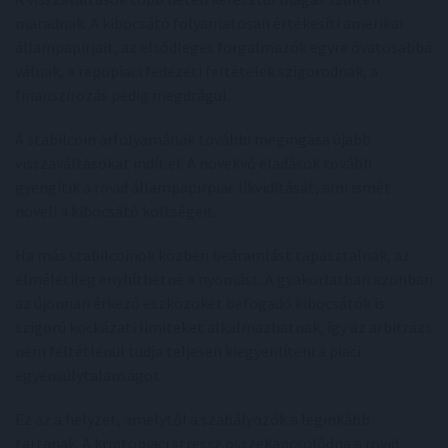
maradnak. A kibocsátó folyamatosan értékesíti amerikai
állampapírjait, az elsődleges forgalmazók egyre óvatosabbá
válnak, a repopiaci fedezeti feltételek szigorodnak, a
finanszírozás pedig megdrágul.
A stabilcoin árfolyamának további megingása újabb
visszaváltásokat indít el. A növekvő eladások tovább
gyengítik a rövid állampapírpiac likviditását, ami ismét
növeli a kibocsátó költségeit.
Ha más stabilcoinok közben beáramlást tapasztalnak, az
elméletileg enyhíthetné a nyomást. A gyakorlatban azonban
az újonnan érkező eszközöket befogadó kibocsátók is
szigorú kockázati limiteket alkalmazhatnak, így az arbitrázs
nem feltétlenül tudja teljesen kiegyenlíteni a piaci
egyensúlytalanságot.
Ez az a helyzet, amelytől a szabályozók a leginkább
tartanak. A kriptopiaci stressz összekapcsolódna a rövid