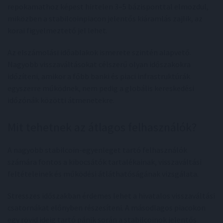
repokamathoz képest hirtelen 3–5 bázisponttal elmozdul,
miközben a stabilcoinpiacon jelentős kiáramlás zajlik, az
korai figyelmeztető jel lehet.
Az elszámolási időablakok ismerete szintén alapvető.
Nagyobb visszaváltásokat célszerű olyan időszakokra
időzíteni, amikor a főbb banki és piaci infrastruktúrák
egyszerre működnek, nem pedig a globális kereskedési
időzónák közötti átmenetekre.
Mit tehetnek az átlagos felhasználók?
A nagyobb stabilcoin-egyenleget tartó felhasználók
számára fontos a kibocsátók tartalékainak, visszaváltási
feltételeinek és működési átláthatóságának vizsgálata.
Stresszes időszakban érdemes lehet a hivatalos visszaváltási
csatornákat előnyben részesíteni. A másodlagos piacokon
egy rövid ideig tartó pánik során a stabilcoinok jelentős