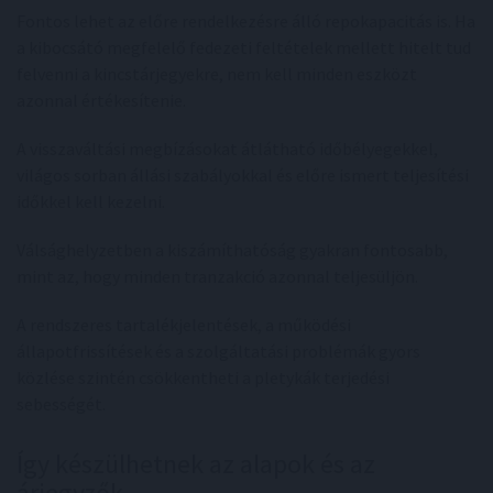
Fontos lehet az előre rendelkezésre álló repokapacitás is. Ha
a kibocsátó megfelelő fedezeti feltételek mellett hitelt tud
felvenni a kincstárjegyekre, nem kell minden eszközt
azonnal értékesítenie.
A visszaváltási megbízásokat átlátható időbélyegekkel,
világos sorban állási szabályokkal és előre ismert teljesítési
időkkel kell kezelni.
Válsághelyzetben a kiszámíthatóság gyakran fontosabb,
mint az, hogy minden tranzakció azonnal teljesüljön.
A rendszeres tartalékjelentések, a működési
állapotfrissítések és a szolgáltatási problémák gyors
közlése szintén csökkentheti a pletykák terjedési
sebességét.
Így készülhetnek az alapok és az
árjegyzők