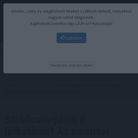
Hiteles, valós és megbízható híreket szállítunk Neked, melyekkel
nagyon sokat dolgozunk.
Kaphatunk cserébe egy LÁJK-ot? Köszönjük!
Lájkolom
Menü
Köszönöm, már like-oltam
Kezdőoldal
//
Hírek
// Stabilcoin-pánik a láthatáron? Az amerikai
állampapírpiac lehet a következő áldozat
Stabilcoin-pánik a
láthatáron? Az amerikai