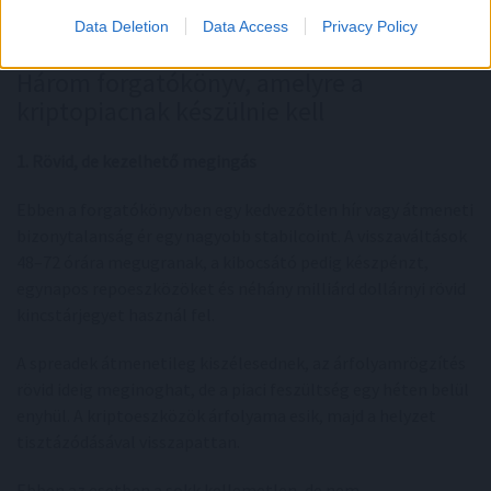
tekintett.
Data Deletion
Data Access
Privacy Policy
Három forgatókönyv, amelyre a
kriptopiacnak készülnie kell
1. Rövid, de kezelhető megingás
Ebben a forgatókönyvben egy kedvezőtlen hír vagy átmeneti
bizonytalanság ér egy nagyobb stabilcoint. A visszaváltások
48–72 órára megugranak, a kibocsátó pedig készpénzt,
egynapos repoeszközöket és néhány milliárd dollárnyi rövid
kincstárjegyet használ fel.
A spreadek átmenetileg kiszélesednek, az árfolyamrögzítés
rövid ideig meginoghat, de a piaci feszültség egy héten belül
enyhül. A kriptoeszközök árfolyama esik, majd a helyzet
tisztázódásával visszapattan.
Ebben az esetben a sokk kellemetlen, de nem