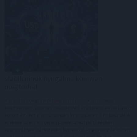
stabilcoinok nyugalma könnyen
megtörhet
A stabilcoinokat eredetileg azért hozták létre
, hogy
kiszámítható, gyorsan mozgatható és jellemzően dollárhoz
kötött értéket biztosítsanak a kriptopiacon. A felhasználók
ezekben az eszközökben parkoltathatják tőkéjüket,
egyszerűbben válthatnak a különböző kriptovaluták között,