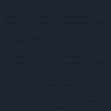
rendszerszintű.
A hagyományos piacok érzékelik a mozgást, de a rövid
lejáratú állampapírok piaca különösebb fennakadás nélkül
felszívja az eladásokat.
2. Elhúzódó, 10–20 milliárd dolláros hét
A második forgatókönyvben több kockázati tényező
egyszerre jelenik meg. Késik egy tartalékjelentés,
szabályozási bizonytalanság alakul ki, és közben a globális
piacokon is nő a kockázatkerülés.
A visszaváltások nem válnak azonnal pánikszerűvé, de több
napon keresztül magas szinten maradnak.
Egy 10–20 milliárd dolláros heti kiáramlás már néhány
bázisponttal feljebb tolhatja a három hónapos amerikai
kincstárjegyek hozamát. A tőzsdék és az árjegyzők