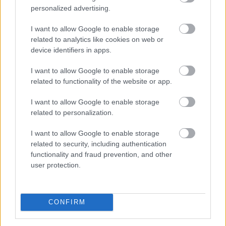
fizetésképtelenség, hanem a bizalom elvesztése.
personalized advertising.
Ha a felhasználók azt érzik, hogy a kibocsátó késlelteti a
I want to allow Google to enable storage
kifizetéseket, megváltoztatja a szabályokat, vagy
related to analytics like cookies on web or
hamarosan szigoríthatja a visszaváltási feltételeket,
device identifiers in apps.
megpróbálnak mindenki más előtt kijutni.
I want to allow Google to enable storage
related to functionality of the website or app.
Ezzel felgyorsíthatják azt a rohamot, amelyet a
korlátozások eredetileg lassítani próbáltak.
I want to allow Google to enable storage
related to personalization.
A kiszámíthatóság ezért többet érhet, mint a puszta
gyorsaság. Egy előre rögzített, részletesen kommunikált
I want to allow Google to enable storage
visszaváltási rendszer nagyobb bizalmat teremthet, mint
related to security, including authentication
egy menet közben rögtönzött korlátozás.
functionality and fraud prevention, and other
user protection.
A tőzsdék, alapok és piaci szereplők számára szintén
veszélyes lehet, ha kizárólag egyetlen banki vagy
visszaváltási csatornára támaszkodnak. Stresszhelyzetben
CONFIRM
rendszerint éppen az a technikai vagy elszámolási pont
omlik össze, amelyet korábban mindenki biztosnak