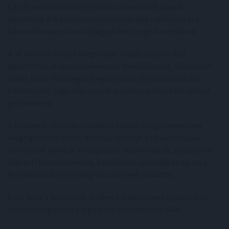
Egy 20 milliárd dolláros hullám a becslések alapján
körülbelül 4–5 bázispontos elmozdulást válthatna ki a
három hónapos kincstárjegyek heti teljesítményében.
A 30 milliárd dollárt meghaladó eladás viszont már
egyértelmű stresszeseménynek minősülhetne, különösen
akkor, ha az elsődleges forgalmazók mérlegkapacitása
korlátozott, vagy más alapok is párhuzamosan készpénzt
gyűjtenének.
A hozamok változása ráadásul csupán a legkönnyebben
megfigyelhető tünet. A valódi veszélyt a finanszírozási
súrlódások jelentik: a magasabb repokamatok, a szigorodó
fedezeti követelmények, a szélesebb spreadek és az, ha a
kereskedők átmenetileg visszalépnek a piactól.
Ezek azok a helyzetek, amikor a stabilcoinok egydolláros
árfolyamrögzítése a leginkább sebezhetővé válik.