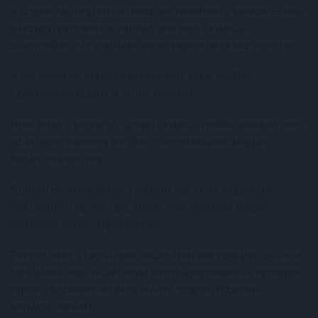
A szigorúbb megfelelési rendszer növelheti a bankok és más
pénzügyi partnerek bizalmát, ami jobb likviditási
csatornákhoz és stabilabb banki kapcsolatokhoz vezethet.
A visszaváltási sokkok mérséklésére több további
szabályozási eszköz is szóba kerülhet.
Ilyen lehet a kötelező, aznapi likviditási puffer, amelyet nem
az átlagos, hanem a korábbi csúcsterhelések alapján
határoznának meg.
Szintén csökkenthetné a pánikot egy előre közzétett
visszaváltási díjrendszer, amely csak rendkívül magas
kiáramlás esetén lépne életbe.
Fontos lehet a tartalékok összetételének szabályozása is. A
tartalékok nagy részét rövid kincstárjegyekben és egynapos
repoeszközökben lehetne előírni, szigorú futamidő-
korlátok mellett.