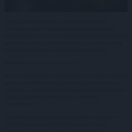
A legnagyobb fiatfedezetű stabilcoinok kibocsátói
jellemzően nagyon rövid lejáratú eszközöket tartanak.
Ennek logikus oka van: ha a felhasználók nagy mennyiségben
kérnek visszaváltást, a rövid papírok gyorsan és viszonylag
kis árfolyamkockázat mellett készpénzzé tehetők.
Békeidőben ez kifejezetten előnyös.
Stresszes helyzetben azonban éppen ez a szerkezet okozhat
koncentrált eladási nyomást a hozamgörbe legrövidebb
szakaszán. A stabilcoin-kibocsátók ugyanis hasonló lejáratú
eszközökből próbálnának egyszerre likviditást
felszabadítani.
Az amerikai kincstárjegyek piaca hatalmas, napi szinten
óriási forgalmat bonyolít. Ettől még nem teljesen
érzéketlen a hirtelen, egyirányú értékesítésekre.