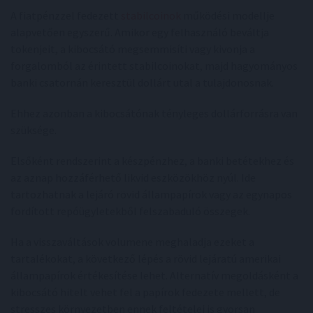
A fiatpénzzel fedezett
stabilcoinok
működési modellje
alapvetően egyszerű. Amikor egy felhasználó beváltja
tokenjeit, a kibocsátó megsemmisíti vagy kivonja a
forgalomból az érintett stabilcoinokat, majd hagyományos
banki csatornán keresztül dollárt utal a tulajdonosnak.
Ehhez azonban a kibocsátónak tényleges dollárforrásra van
szüksége.
Elsőként rendszerint a készpénzhez, a banki betétekhez és
az aznap hozzáférhető likvid eszközökhöz nyúl. Ide
tartozhatnak a lejáró rövid állampapírok vagy az egynapos
fordított repóügyletekből felszabaduló összegek.
Ha a visszaváltások volumene meghaladja ezeket a
tartalékokat, a következő lépés a rövid lejáratú amerikai
állampapírok értékesítése lehet. Alternatív megoldásként a
kibocsátó hitelt vehet fel a papírok fedezete mellett, de
stresszes környezetben ennek feltételei is gyorsan