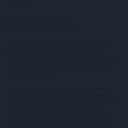
romolhatnak.
A folyamat jellemzően a
következőképpen épül fel:
A felhasználó visszaváltást kér, a kibocsátó pedig banki
átutalással dollárt teljesít. Ezt először készpénzből,
azonnal hozzáférhető banki egyenlegből vagy lejáró
eszközökből finanszírozza. Ha ezek nem elegendők, további
amerikai kincstárjegyeket értékesít, vagy fedezetként
használja őket a repopiacon.
A növekvő eladási nyomás lejjebb viheti a kincstárjegyek
árfolyamát, ami hozamemelkedéssel jár. Erre reagálnak a
pénzpiaci alapok, az elsődleges forgalmazók, a bankok és a
repopiaci szereplők is. A vételi és eladási árak közötti
különbség kiszélesedhet, miközben a készpénzhez jutás
költsége éppen akkor nő meg, amikor a visszaváltások