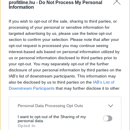
profitline.hu -
Do Not Process My Personal
Information
A készpénz és a látra szóló bankbetét elméletileg még
aznap felhasználható. A gyakorlatban azonban a banki
If you wish to opt-out of the sale, sharing to third parties, or
átutalási idősávok, a belső limitek, az időzónák és a
processing of your personal or sensitive information for
megfelelési ellenőrzések könnyen szűk keresztmetszetté
targeted advertising by us, please use the below opt-out
válhatnak.
section to confirm your selection. Please note that after your
opt-out request is processed you may continue seeing
Az egynapos repoeszközök szintén gyorsan mozgósíthatók,
interest-based ads based on personal information utilized by
de stresszes környezetben növekedhetnek a fedezeti
us or personal information disclosed to third parties prior to
levonások és a finanszírozási költségek.
your opt-out. You may separately opt-out of the further
disclosure of your personal information by third parties on the
Az egy és harminc nap közötti lejáratú kincstárjegyek
IAB’s list of downstream participants. This information may
also be disclosed by us to third parties on the
IAB’s List of
jellemzően még aznap eladhatók, feltéve, hogy elegendő
Downstream Participants
that may further disclose it to other
piaci mélység áll rendelkezésre.
third parties.
A 31–90 napos papírok értékesítése már nagyobb
Please note that this website/app uses one or more Google
Personal Data Processing Opt Outs
spreadekkel és elszámolási súrlódásokkal járhat.
services and may gather and store information including but
not limited to your visit or usage behaviour. You may click to
I want to opt-out of the Sharing of my
personal data.
A három hónapnál hosszabb lejáratú kötvények kevésbé
grant or deny consent to Google and its third-party tags to
Opted In
use your data for below specified purposes in below Google
ideális tartalékeszközök egy hirtelen visszaváltási roham