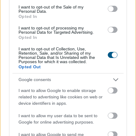
consent section.
esetén, mert nagyobb kamatkockázatot hordoznak, és
I want to opt-out of the Sale of my
Personal Data.
gyors eladásuk komolyabb veszteséget okozhat.
Opted In
A fő kockázat tehát nem feltétlenül a tartalékok hiánya,
I want to opt-out of processing my
Personal Data for Targeted Advertising.
hanem az időzítés. Előfordulhat, hogy a kibocsátó papíron
Opted In
teljes mértékben fedezett, mégsem tud elég gyorsan dollárt
I want to opt-out of Collection, Use,
juttatni minden visszaváltónak.
Retention, Sale, and/or Sharing of my
Personal Data that Is Unrelated with the
Purposes for which it was collected.
A visszaváltási korlátok akár ronthatnak
Opted Out
is a helyzeten
Google consents
A stabilcoin-kibocsátók visszaváltási díjakkal, limitekkel
I want to allow Google to enable storage
vagy várakozási időkkel próbálhatják mérsékelni a
related to advertising like cookies on web or
kiáramlást. Ezek az eszközök valóban lassíthatják a
device identifiers in apps.
rohamot, de rossz kommunikáció esetén éppen ellenkező
I want to allow my user data to be sent to
hatást válthatnak ki.
Google for online advertising purposes.
A pénzügyi pánik alapja ugyanis nem feltétlenül a
I want to allow Google to send me