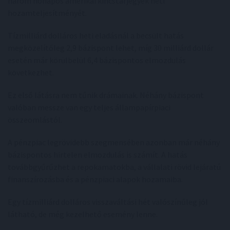
három hónapos amerikai kincstárjegyek heti
hozamteljesítményét.
Tízmilliárd dolláros heti eladásnál a becsült hatás
megközelítőleg 2,9 bázispont lehet, míg 30 milliárd dollár
esetén már körülbelül 6,4 bázispontos elmozdulás
következhet.
Ez első látásra nem tűnik drámainak. Néhány bázispont
valóban messze van egy teljes állampapírpiaci
összeomlástól.
A pénzpiac legrövidebb szegmensében azonban már néhány
bázispontos hirtelen elmozdulás is számít. A hatás
továbbgyűrűzhet a repokamatokba, a vállalati rövid lejáratú
finanszírozásba és a pénzpiaci alapok hozamaiba.
Egy tízmilliárd dolláros visszaváltási hét valószínűleg jól
látható, de még kezelhető esemény lenne.