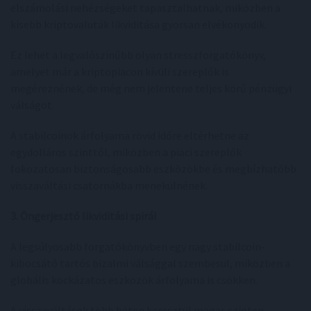
elszámolási nehézségeket tapasztalhatnak, miközben a
kisebb kriptovaluták likviditása gyorsan elvékonyodik.
Ez lehet a legvalószínűbb olyan stresszforgatókönyv,
amelyet már a kriptopiacon kívüli szereplők is
megéreznének, de még nem jelentene teljes körű pénzügyi
válságot.
A stabilcoinok árfolyama rövid időre eltérhetne az
egydolláros szinttől, miközben a piaci szereplők
fokozatosan biztonságosabb eszközökbe és megbízhatóbb
visszaváltási csatornákba menekülnének.
3. Öngerjesztő likviditási spirál
A legsúlyosabb forgatókönyvben egy nagy stabilcoin-
kibocsátó tartós bizalmi válsággal szembesül, miközben a
globális kockázatos eszközök árfolyama is csökken.
A visszaváltások több héten keresztül magas szinten