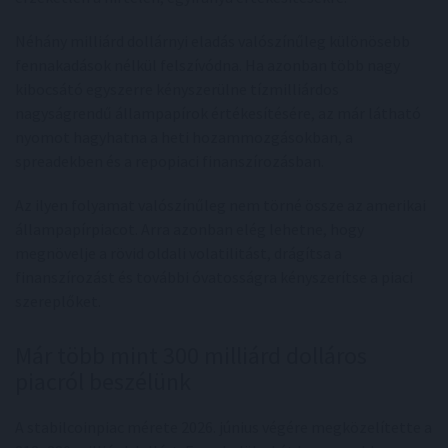
Néhány milliárd dollárnyi eladás valószínűleg különösebb
fennakadások nélkül felszívódna. Ha azonban több nagy
kibocsátó egyszerre kényszerülne tízmilliárdos
nagyságrendű állampapírok értékesítésére, az már látható
nyomot hagyhatna a heti hozammozgásokban, a
spreadekben és a repopiaci finanszírozásban.
Az ilyen folyamat valószínűleg nem törné össze az amerikai
állampapírpiacot. Arra azonban elég lehetne, hogy
megnövelje a rövid oldali volatilitást, drágítsa a
finanszírozást és további óvatosságra kényszerítse a piaci
szereplőket.
Már több mint 300 milliárd dolláros
piacról beszélünk
A stabilcoinpiac mérete 2026. június végére megközelítette a