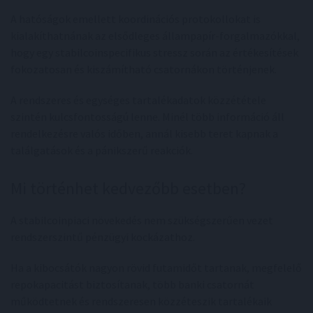
A hatóságok emellett koordinációs protokollokat is
kialakíthatnának az elsődleges állampapír-forgalmazókkal,
hogy egy stabilcoinspecifikus stressz során az értékesítések
fokozatosan és kiszámítható csatornákon történjenek.
A rendszeres és egységes tartalékadatok közzététele
szintén kulcsfontosságú lenne. Minél több információ áll
rendelkezésre valós időben, annál kisebb teret kapnak a
találgatások és a pánikszerű reakciók.
Mi történhet kedvezőbb esetben?
A stabilcoinpiaci növekedés nem szükségszerűen vezet
rendszerszintű pénzügyi kockázathoz.
Ha a kibocsátók nagyon rövid futamidőt tartanak, megfelelő
repokapacitást biztosítanak, több banki csatornát
működtetnek és rendszeresen közzéteszik tartalékaik