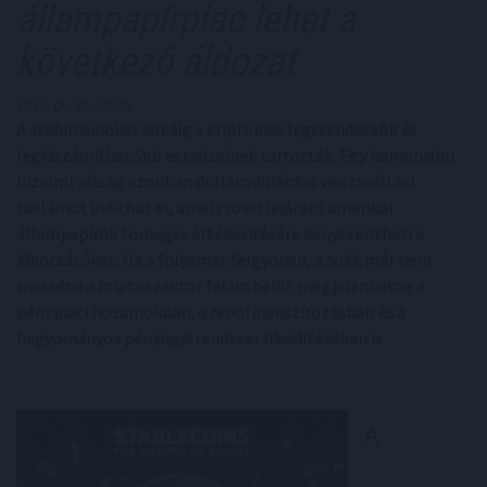
állampapírpiac lehet a
következő áldozat
2026. 06. 28. 20:00
A stabilcoinokat sokáig a kriptopiac legcsendesebb és
legkiszámíthatóbb eszközeinek tartották. Egy komolyabb
bizalmi válság azonban dollármilliárdos visszaváltási
hullámot indíthat el, amely rövid lejáratú amerikai
állampapírok tömeges értékesítésére kényszerítheti a
kibocsátókat. Ha a folyamat felgyorsul, a sokk már nem
maradna a kriptoszektor falain belül: megjelenhetne a
pénzpiaci hozamokban, a repofinanszírozásban és a
hagyományos pénzügyi rendszer likviditásában is.
A