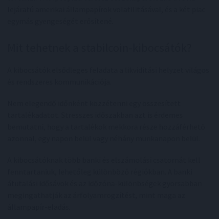
lejáratú amerikai állampapírok volatilitásával, és a két piac
egymás gyengeségét erősítené.
Mit tehetnek a stabilcoin-kibocsátók?
A kibocsátók elsődleges feladata a likviditási helyzet világos
és rendszeres kommunikációja.
Nem elegendő időnként közzétenni egy összesített
tartalékadatot. Stresszes időszakban azt is érdemes
bemutatni, hogy a tartalékok mekkora része hozzáférhető
azonnal, egy napon belül vagy néhány munkanapon belül.
A kibocsátóknak több banki és elszámolási csatornát kell
fenntartaniuk, lehetőleg különböző régiókban. A banki
átutalási idősávok és az időzóna-különbségek gyorsabban
megingathatják az árfolyamrögzítést, mint maga az
állampapír-eladás.