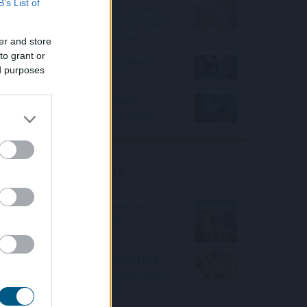
B’s List of
Felfelé mozdultak a fejlett piaci
kötvényhozamok, a forint 1%-kal
gyengült az euróval szemben
er and store
to grant or
Mínuszban zártak csütörtökön a
ed purposes
Wall Street-i indexek
Kedvező vállalati jelentések
támogatták az európai piacokat
Friss elemzéseink
Fokozatos kamatcsökkentést
támogatnak az amerikai
jegybankárok
Örülhetnek a Richter befektetők -
piaci konszenzus feletti számokat
közölt a tőzsdei vállalat