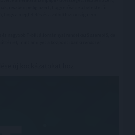
növelte amerikai állampapír-kitettségét, részben azért,
ak, részben pedig azért, hogy erősítse a befektetői
rá, hogy a megfelelés és a valódi biztonság nem
 és nagyobb T-bill állománnyal rendelkező szereplő, de
áttérrel, mint amilyet a központi banki rendszer
dése új kockázatokat hoz