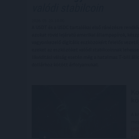
valódi stabilcoin
2026. 05. 20. 10:00
A USDT és a USDC tartalékai első ránézésre rendk
azokat rövid lejáratú amerikai állampapírok, kész
vagyonkezelő digitális eszközökért felelős veze
ezeket az eszközöket valódi stabilcoinnak lehessen
likviditási válság esetén még a hatalmas T-bill á
dollárhoz kötött árfolyamukat.
Ko
kö
A k
meg
US
épü