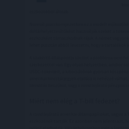
kin
eszközökből állnak.
Normál piaci környezetben ez a modell működőképe
dollárhelyettesítőként használják ezeket a tokenek
eszközként támaszkodnak rájuk. A német vagyonkez
lehet pusztán abból levezetni, hogy a tartalékok 
A szakértő álláspontja szerint a probléma nem fel
szerkezettel van. Egy olyan helyzetben, amikor so
USDC-tokenjeit, a kibocsátónak gyorsan készpénzr
amerikai kincstárjegyek eladása is nehézzé válhat,
likviditás beszűkül, vagy a rövid lejáratú pénzpiaci
Miért nem elég a T-bill fedezet?
A rövid lejáratú amerikai állampapírokat, vagyis a 
eszközének tartják. Ez azonban nem jelenti azt, 
nélkül eladhatók. Válsághelyzetben még a legbiz