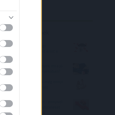
4IG elemzés
Richter elemzés
Befektetési tippek
Közel félmillió lakossági
jelzáloghitel-szerződést érint a
kamatstop
Arany, ingatlan, részvények: mi a jó
befektetés a háború árnyékában?
Soha nem folyósítottak még ennyi
lakáshitelt a bankok, mint
áprilisban
Újabb MNB-döntés előtt - ennyivel
drágították meg a lakáshiteleket
az eddig kamatemelések