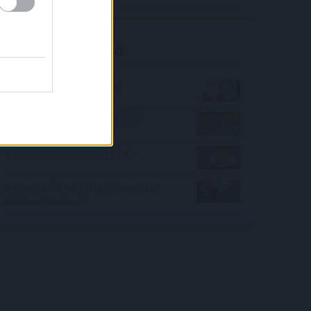
Kalkulátor ajánló
Mit hoz Neked a Mikulás?
Milyen számjegy lehet a "K"?
Mennyi kalóriát vihetek be?
Mennyi adót kell fizetni ingatlan
értékesítésekor?