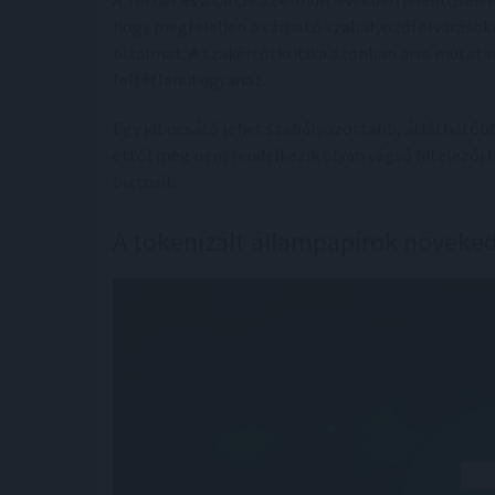
A Tether és a Circle az elmúlt években jelentősen 
hogy megfeleljen a várható szabályozói elvárásokn
bizalmat. A szakértői kritika azonban arra mutat 
feltétlenül ugyanaz.
Egy kibocsátó lehet szabályozottabb, átláthatóbb
ettől még nem rendelkezik olyan végső hitelezői h
biztosít.
A tokenizált állampapírok növeke