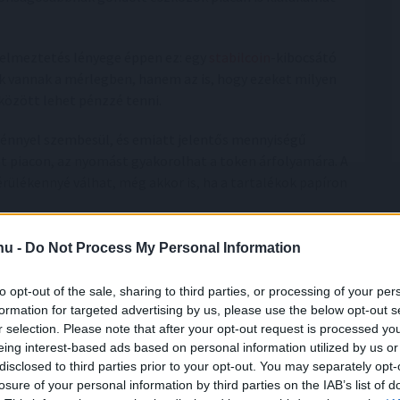
elmeztetés lényege éppen ez: egy
stabilcoin
-kibocsátó
 vannak a mérlegben, hanem az is, hogy ezeket milyen
között lehet pénzzé tenni.
génnyel szembesül, és emiatt jelentős mennyiségű
tt piacon, az nyomást gyakorolhat a token árfolyamára. A
érülékennyé válhat, még akkor is, ha a tartalékok papíron
lek mögött az amerikai állam áll, így a vita nem arról
.hu -
Do Not Process My Personal Information
tatlanok lennének. A kulcskérdés sokkal inkább az,
lég banki infrastruktúra és elég aktív árjegyző ahhoz,
to opt-out of the sale, sharing to third parties, or processing of your per
sszaváltásokat.
formation for targeted advertising by us, please use the below opt-out s
r selection. Please note that after your opt-out request is processed y
eing interest-based ads based on personal information utilized by us or
di gyenge pont
disclosed to third parties prior to your opt-out. You may separately opt-
losure of your personal information by third parties on the IAB’s list of
ogy a befektetők sokszor kizárólag a tartalékok