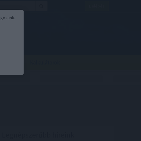
Belépés
lgozunk.
BOR
BIRS
Kalkulátorok
Legnépszerűbb híreink