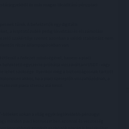
cstárjegyekből és más magas likviditású pénzpiaci
snek tűnik. A befektetők egy digitális
et, a kriptotőzsdék pedig likviditási és elszámolási
elő szakértője szerint azonban a valódi stabilitást nem
jelentős része állampapírokban van.
tétlenül a fedezet minőségével, hanem a piaci
k befektető egyszerre próbálja visszaváltani USDT- vagy
e lehet szüksége. Ilyenkor még a biztonságosnak tartott
 különösen akkor, ha a piaci szereplők visszahúzódnak, a
 eszközök piaca stressz alá kerül.
T-billeket sokan a világ egyik leglikvidebb pénzügyi
hogy minden piaci környezetben azonnal és veszteség
tonságosabbnak gondolt eszközök piacán is kialakulhat