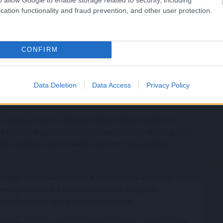
egy privát kibocsátású digitális token nem tudja
cation functionality and fraud prevention, and other user protection.
z. A központi banki pénz mögött végső soron ott áll a
tézményi háttere. Egy privát stabilcoin esetében viszont
 kapcsolatok és likviditási feltételek összjátékán múlik.
CONFIRM
zolút garancia, hanem egy olyan piaci konstrukció,
válságban komoly nyomás alá kerülhet.
Data Deletion
Data Access
Privacy Policy
lcoin-kibocsátók
aktuális, mivel az Egyesült Államokban továbbra is
. A készülő jogszabályok célja, hogy szövetségi felügyelet
bb likviditási, tartalékolási, valamint visszaváltási
.
ödését az amerikai piacon. A szabályozók alapvető
gfogalmazott: a piaci alapú stabilitási ígéret
lezően előírt válságálló mechanizmus.