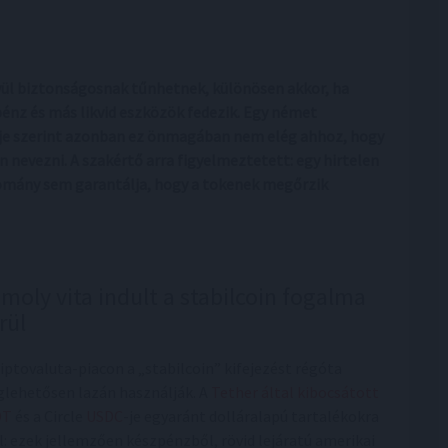
ívül biztonságosnak tűnhetnek, különösen akkor, ha
pénz és más likvid eszközök fedezik. Egy német
tője szerint azonban ez önmagában nem elég ahhoz, hogy
 nevezni. A szakértő arra figyelmeztetett: egy hirtelen
llomány sem garantálja, hogy a tokenek megőrzik
moly vita indult a stabilcoin fogalma
rül
riptovaluta-piacon a „stabilcoin” kifejezést régóta
lehetősen lazán használják. A
Tether által kibocsátott
DT
és a Circle
USDC
-je egyaránt dolláralapú tartalékokra
l: ezek jellemzően készpénzből, rövid lejáratú amerikai