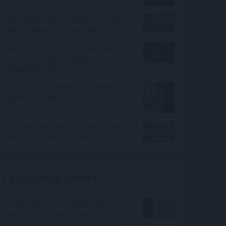
A Duna Paksnál az elmúlt 24 órában
négy centimétert emelkedett
Vitézy Dávid: lassítja a vonatokat és
festéssel is védi a síneket a
hőségtől a MÁV
Mit tesz az agyaddal, ha minden nap
ugyanazt csinálod?
Még Paks kiesését is áthidalhatná a
megfelelő energiatárolás
Legfrissebb híreink
Korlátozta a versenyt az egyik
ismert hazai fodrászcikk
forgalmazó, komoly GVH-bírság