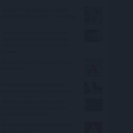
Így kaphat egy magyar nyugdíjas
olcsóbban gyógyszert - 7 lehetőség
Változás a használtautó-piacon:
meredeken esik a dízel, miközben
30%-kal nőtt a zöld autók iránti
kereslet
Hőkupola bezárult: bajban a klímát
használók is
Személycseréket jelentette be a
katonai vezetésben az orosz elnök
MNB: egyhangúlag támogatta a
monetáris tanács az alapkamat
csökkentését júliusban
Ki rendelhet el vízkorlátozást ma
Magyarországon?