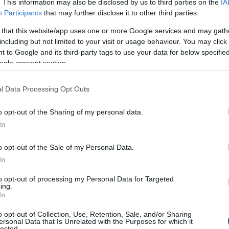
. This information may also be disclosed by us to third parties on the
IA
gészségét nemcsak az mutatja meg, hogy mennyi készpénz,
Participants
that may further disclose it to other third parties.
az is, hogy stresszhelyzetben milyen gyorsan és milyen
 that this website/app uses one or more Google services and may gath
gényeket.
including but not limited to your visit or usage behaviour. You may click 
 to Google and its third-party tags to use your data for below specifi
kigazolásokat, amelyek szerint eszközeik jelentős része jó
ogle consent section.
szerint azonban ez csak a történet egyik fele. A másik
ek-e azokhoz a piaci csatornákhoz, amelyek egy gyors
l Data Processing Opt Outs
ollárhoz kötött árfolyamot.
o opt-out of the Sharing of my personal data.
In
o opt-out of the Sale of my Personal Data.
In
to opt-out of processing my Personal Data for Targeted
ing.
In
o opt-out of Collection, Use, Retention, Sale, and/or Sharing
ersonal Data that Is Unrelated with the Purposes for which it
lected.