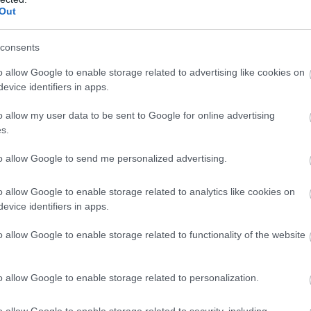
Out
consents
o allow Google to enable storage related to advertising like cookies on
evice identifiers in apps.
ndszerek, a fiat be- és kiutalási csatornák, valamint a
o allow my user data to be sent to Google for online advertising
. Ha ezek közül bármelyik láncszem meggyengül, a
s.
t, mint amit a tartalékokról szóló jelentések első
to allow Google to send me personalized advertising.
o allow Google to enable storage related to analytics like cookies on
érülékeny piaci ígéret?
evice identifiers in apps.
 és a USDC az ő megközelítése szerint nem tekinthető
o allow Google to enable storage related to functionality of the website
 mert a
kriptopiacon
ez a két token gyakorlatilag digitális
otokollok és intézményi szereplők egyaránt napi szinten
o allow Google to enable storage related to personalization.
ditási eszközként.
o allow Google to enable storage related to security, including