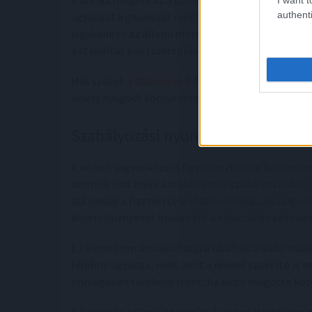
A kritika mögött az a gondolat húzódik meg, hogy 
authenti
ugyanazt a garanciát nyújtani, mint a jegybankpén
jegybank és az állami monetáris rendszer teljes in
a stabilitás piaci szereplők, tartalékkezelés, banki
Más szóval: a
stabilcoin
árfolyamrögzítése nem abs
amely nyugodt környezetben erősnek látszik, de 
Szabályozási nyomás alatt a stabi
A német vagyonkezelő figyelmeztetése különösen 
intenzív vita zajlik a stabilcoinok szabályozásáról
alá vonják a fizetési célú stabilcoinokat, és szigorú
követelményeket írjanak elő a kibocsátók számára
Ez jelentősen átalakíthatja a USDT és a USDC műk
félelme ugyanaz, mint amit a német szakértő is me
önmagában törékeny lehet, ha nincs mögötte köte