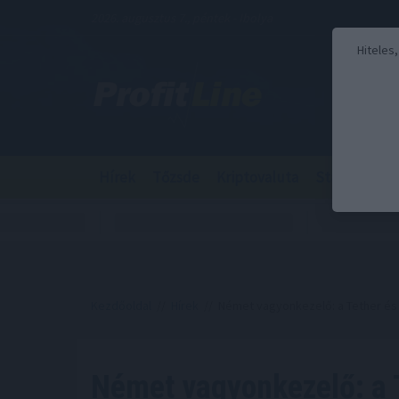
2026. augusztus 7., péntek - Ibolya
Hiteles
Hírek
Tőzsde
Kriptovaluta
Stabilcoin
Kezdőoldal
//
Hírek
// Német vagyonkezelő: a Tether és 
Német vagyonkezelő: a 