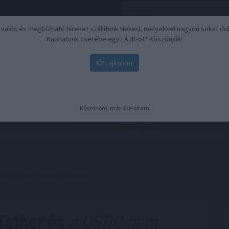
, valós és megbízható híreket szállítunk Neked, melyekkel nagyon sokat do
Kaphatunk cserébe egy LÁJK-ot? Köszönjük!
Lájkolom
Nyugdíj
Biztosítási befektetések
BU
Köszönöm, már like-oltam
a USDC nem valódi stabilcoin
Tether és
a USDC nem