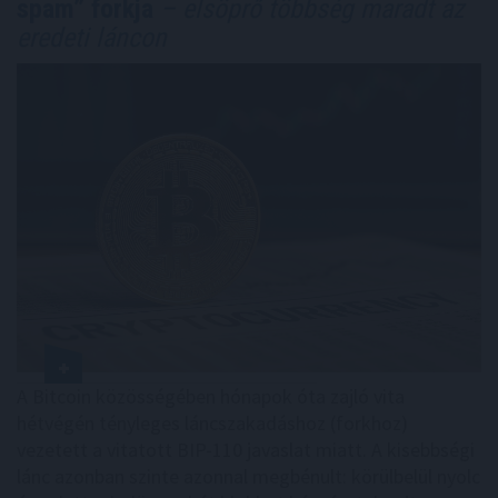
spam” forkja
– elsöprő többség maradt az
eredeti láncon
A Bitcoin közösségében hónapok óta zajló vita
hétvégén tényleges láncszakadáshoz (forkhoz)
vezetett a vitatott BIP-110 javaslat miatt. A kisebbségi
lánc azonban szinte azonnal megbénult: körülbelül nyolc