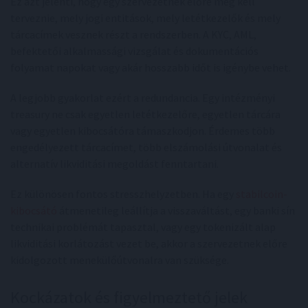
Ez azt jelenti, hogy egy szervezetnek előre meg kell
terveznie, mely jogi entitások, mely letétkezelők és mely
tárcacímek vesznek részt a rendszerben. A KYC, AML,
befektetői alkalmassági vizsgálat és dokumentációs
folyamat napokat vagy akár hosszabb időt is igénybe vehet.
A legjobb gyakorlat ezért a redundancia. Egy intézményi
treasury ne csak egyetlen letétkezelőre, egyetlen tárcára
vagy egyetlen kibocsátóra támaszkodjon. Érdemes több
engedélyezett tárcacímet, több elszámolási útvonalat és
alternatív likviditási megoldást fenntartani.
Ez különösen fontos stresszhelyzetben. Ha egy
stabilcoin-
kibocsátó
átmenetileg leállítja a visszaváltást, egy banki sín
technikai problémát tapasztal, vagy egy tokenizált alap
likviditási korlátozást vezet be, akkor a szervezetnek előre
kidolgozott menekülőútvonalra van szüksége.
Kockázatok és figyelmeztető jelek