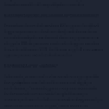
hozzáférés és a likviditási profil jelentősen eltér.
Hozzáférhet egy DAO permissioned on-chain alapokhoz?
Ez az adott alap szabályaitól és a DAO jogi struktúrájától
függ. Sok permissioned token csak olyan befektetőknek
érhető el, amelyek rendelkeznek elismert jogi entitással,
elvégzik a KYC-folyamatot, és előre jóváhagyott tárcákat
használnak. Emiatt a DAO-knak korán meg kell tervezniük a
jogi, irányítási és letétkezelési kereteket.
Mit jelent az Aaa-mf minősítés?
Az Aaa-mf a pénzpiaci alapokra vonatkozó legmagasabb
kategóriájú hitelminősítések közé tartozik. Egy ilyen
értékelés azt jelezheti, hogy az adott pénzpiaci termék
kockázatkezelési szempontból megfelel a magas
intézményi elvárásoknak. Fontos azonban, hogy semmilyen
minősítés nem szünteti meg teljesen a kockázatot.