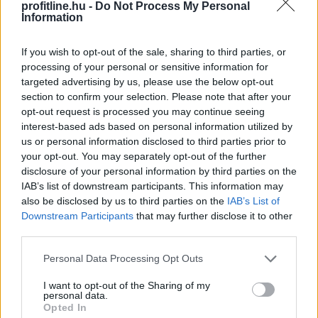
össze a pénzügyi sínek?
profitline.hu -
Do Not Process My Personal
Information
Az intézményi piac már elkezdte gyakorlatba ültetni a
If you wish to opt-out of the sale, sharing to third parties, or
multi-cash rail logikát. Egyre több nagy pénzügyi szereplő
processing of your personal or sensitive information for
dolgozik olyan megoldásokon, amelyekben a hagyományos
targeted advertising by us, please use the below opt-out
pénzpiaci eszközök tokenizált formában jelennek meg.
section to confirm your selection. Please note that after your
opt-out request is processed you may continue seeing
A Fidelity International például elindított egy dolláralapú
interest-based ads based on personal information utilized by
digitális likviditási alapot, amely tokenizált, on-chain
us or personal information disclosed to third parties prior to
formában működik, és engedélyezett ERC-20 struktúrára
your opt-out. You may separately opt-out of the further
épül Ethereumon. Az ilyen termékek jellemzően nem
disclosure of your personal information by third parties on the
IAB’s list of downstream participants. This information may
lakossági befektetőknek készülnek, hanem intézményi
also be disclosed by us to third parties on the
IAB’s List of
szereplőknek, ahol a minimum jegyzési összeg is ezt a
Downstream Participants
that may further disclose it to other
fókuszt tükrözi.
third parties.
A piacon az is fontos jelzés, hogy nagy hitelminősítők már
Please note that this website/app uses one or more Google
Personal Data Processing Opt Outs
tokenizált pénzpiaci termékeket is értékelnek. Ez arra utal,
services and may gather and store information including but
not limited to your visit or usage behaviour. You may click to
I want to opt-out of the Sharing of my
hogy az on-chain forma önmagában nem zárja ki a
personal data.
grant or deny consent to Google and its third-party tags to
hagyományos kockázatkezelési elvárások teljesítését. Más
Opted In
use your data for below specified purposes in below Google