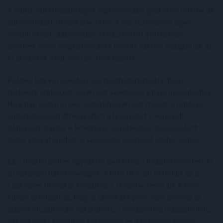
A multi-rail treasury egyik legfontosabb gyakorlati eleme az
automatizált likviditáskezelés. A piaci szereplők egyre
inkább olyan szabályalapú rendszereket építhetnek,
amelyek előre meghatározott limitek szerint mozgatják az
eszközöket a különböző sínek között.
Például egy kereskedési cég meghatározhatja, hogy
mekkora stabilcoin-egyenleg szükséges a napi működéshez.
Ha a nap végén ennél nagyobb egyenleg marad, a rendszer
automatikusan áthelyezheti a felesleget tokenizált
pénzpiaci alapba. A következő kereskedési időszak előtt
pedig visszaterelheti a szükséges összeget stabilcoinba.
Ez a megközelítés egyszerre javíthatja a hozamtermelést és
a működési hatékonyságot. A tőke nem áll tétlenül, de a
szükséges likviditás továbbra is rendelkezésre áll. A siker
kulcsa azonban az, hogy a szervezet pontosan ismerje az
alapok elszámolási határidejét, a visszaváltási szabályokat,
a lehetséges likviditási korlátokat és a tokenmozgások