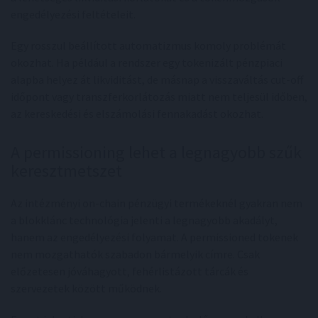
engedélyezési feltételeit.
Egy rosszul beállított automatizmus komoly problémát
okozhat. Ha például a rendszer egy tokenizált pénzpiaci
alapba helyez át likviditást, de másnap a visszaváltás cut-off
időpont vagy transzferkorlátozás miatt nem teljesül időben,
az kereskedési és elszámolási fennakadást okozhat.
A permissioning lehet a legnagyobb szűk
keresztmetszet
Az intézményi on-chain pénzügyi termékeknél gyakran nem
a blokklánc technológia jelenti a legnagyobb akadályt,
hanem az engedélyezési folyamat. A permissioned tokenek
nem mozgathatók szabadon bármelyik címre. Csak
előzetesen jóváhagyott, fehérlistázott tárcák és
szervezetek között működnek.