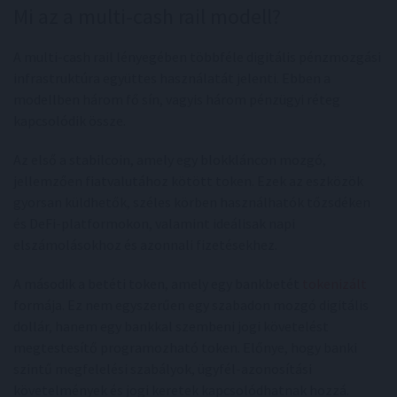
Mi az a multi-cash rail modell?
A multi-cash rail lényegében többféle digitális pénzmozgási
infrastruktúra együttes használatát jelenti. Ebben a
modellben három fő sín, vagyis három pénzügyi réteg
kapcsolódik össze.
Az első a stabilcoin, amely egy blokkláncon mozgó,
jellemzően fiatvalutához kötött token. Ezek az eszközök
gyorsan küldhetők, széles körben használhatók tőzsdéken
és DeFi-platformokon, valamint ideálisak napi
elszámolásokhoz és azonnali fizetésekhez.
A második a betéti token, amely egy bankbetét
tokenizált
formája. Ez nem egyszerűen egy szabadon mozgó digitális
dollár, hanem egy bankkal szembeni jogi követelést
megtestesítő programozható token. Előnye, hogy banki
szintű megfelelési szabályok, ügyfél-azonosítási
követelmények és jogi keretek kapcsolódhatnak hozzá.