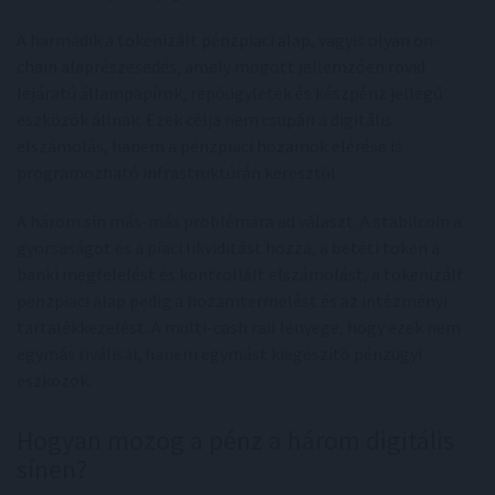
A harmadik a tokenizált pénzpiaci alap, vagyis olyan on-
chain alaprészesedés, amely mögött jellemzően rövid
lejáratú állampapírok, repóügyletek és készpénz jellegű
eszközök állnak. Ezek célja nem csupán a digitális
elszámolás, hanem a pénzpiaci hozamok elérése is
programozható infrastruktúrán keresztül.
A három sín más-más problémára ad választ. A stabilcoin a
gyorsaságot és a piaci likviditást hozza, a betéti token a
banki megfelelést és kontrollált elszámolást, a tokenizált
pénzpiaci alap pedig a hozamtermelést és az intézményi
tartalékkezelést. A multi-cash rail lényege, hogy ezek nem
egymás riválisai, hanem egymást kiegészítő pénzügyi
eszközök.
Hogyan mozog a pénz a három digitális
sínen?