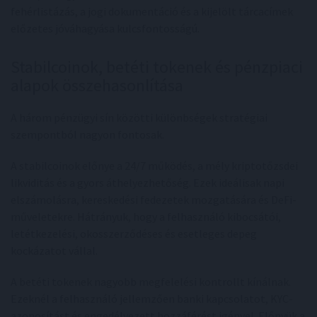
fehérlistázás, a jogi dokumentáció és a kijelölt tárcacímek
előzetes jóváhagyása kulcsfontosságú.
Stabilcoinok, betéti tokenek és pénzpiaci
alapok összehasonlítása
A három pénzügyi sín közötti különbségek stratégiai
szempontból nagyon fontosak.
A stabilcoinok előnye a 24/7 működés, a mély kriptotőzsdei
likviditás és a gyors áthelyezhetőség. Ezek ideálisak napi
elszámolásra, kereskedési fedezetek mozgatására és DeFi-
műveletekre. Hátrányuk, hogy a felhasználó kibocsátói,
letétkezelési, okosszerződéses és esetleges depeg
kockázatot vállal.
A betéti tokenek nagyobb megfelelési kontrollt kínálnak.
Ezeknél a felhasználó jellemzően banki kapcsolatot, KYC-
azonosítást és engedélyezett hozzáférést igényel. Előnyük a