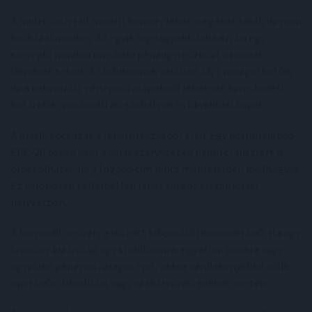
A multi-cash rail modell komoly lehetőségeket kínál, de nem
kockázatmentes. Az egyik legnagyobb hiba az, ha egy
szereplő minden on-chain pénzügyi eszközt azonnal
likvidnek tekint. A stabilcoinok valóban 24/7 mozgathatók,
de a tokenizált pénzpiaci alapoknál lehetnek kereskedési
határidők, visszaváltási szabályok és likviditási kapuk.
A másik kockázat a fehérlistázásból ered. Egy permissioned
ERC-20 token akár a saját szervezeten belüli transzfert is
blokkolhatja, ha a fogadó cím nincs megfelelően jóváhagyva.
Ez különösen kellemetlen lehet sürgős elszámolási
helyzetben.
A harmadik veszély a túlzott kibocsátói koncentráció. Ha egy
treasury kizárólag egy stabilcoinra, egyetlen bankra vagy
egyetlen pénzpiaci alapra épít, akkor sérülékenyebbé válik
operációs, likviditási vagy szabályozási sokkok esetén.