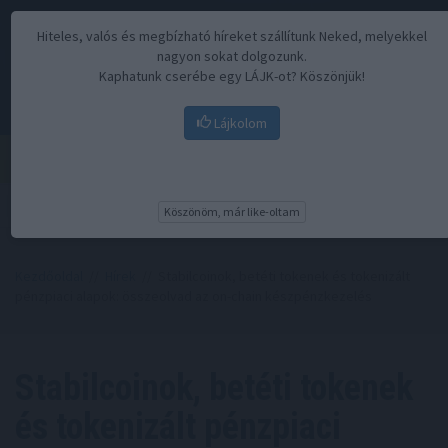
Hiteles, valós és megbízható híreket szállítunk Neked, melyekkel
nagyon sokat dolgozunk.
Kaphatunk cserébe egy LÁJK-ot? Köszönjük!
Lájkolom
Menü
Köszönöm, már like-oltam
Kezdőoldal
//
Hírek
// Stabilcoinok, betéti tokenek és tokenizált
pénzpiaci alapok: összeolvad az on-chain készpénzkezelés
Stabilcoinok, betéti tokenek
és tokenizált pénzpiaci