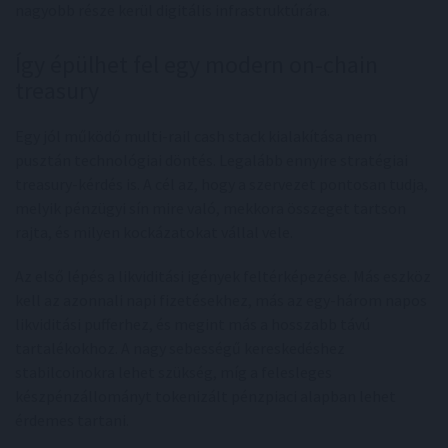
nagyobb része kerül digitális infrastruktúrára.
Így épülhet fel egy modern on-chain
treasury
Egy jól működő multi-rail cash stack kialakítása nem
pusztán technológiai döntés. Legalább ennyire stratégiai
treasury-kérdés is. A cél az, hogy a szervezet pontosan tudja,
melyik pénzügyi sín mire való, mekkora összeget tartson
rajta, és milyen kockázatokat vállal vele.
Az első lépés a likviditási igények feltérképezése. Más eszköz
kell az azonnali napi fizetésekhez, más az egy-három napos
likviditási pufferhez, és megint más a hosszabb távú
tartalékokhoz. A nagy sebességű kereskedéshez
stabilcoinokra lehet szükség, míg a felesleges
készpénzállományt tokenizált pénzpiaci alapban lehet
érdemes tartani.