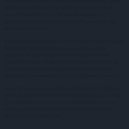
A letétkezelési eltérés szintén problémát jelenthet. Egyes
tokenizált alapok csak meghatározott letétkezelőkön
keresztül érhetők el, és a self-custody vagy más
szolgáltatóhoz történő áthelyezés lassú, bonyolult vagy
akár lehetetlen lehet.
A szabályozási kockázatot sem lehet figyelmen kívül hagyni.
A tokenizált betétek és pénzpiaci alaprészesedések
határokon átnyúló mozgatása értékpapírjogi, fizetési
szolgáltatási vagy adózási kérdéseket vethet fel. Ezért az
intézményi szereplőknek még a skálázás előtt jogi és
megfelelési szempontból is át kell vizsgálniuk a struktúrát.
Végül ott van az okosszerződéses kockázat. Attól, hogy egy
token permissioned és intézményi szereplőknek szól, még
fut valamilyen smart contract infrastruktúrán. Fontos az
auditok, admin kulcsok, frissítési jogok és vészhelyzeti
mechanizmusok ellenőrzése.