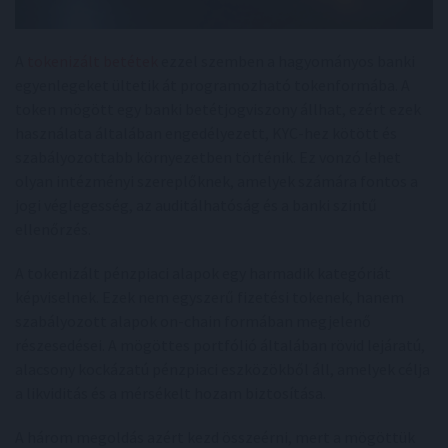
A
tokenizált betétek
ezzel szemben a hagyományos banki
egyenlegeket ültetik át programozható tokenformába. A
token mögött egy banki betétjogviszony állhat, ezért ezek
használata általában engedélyezett, KYC-hez kötött és
szabályozottabb környezetben történik. Ez vonzó lehet
olyan intézményi szereplőknek, amelyek számára fontos a
jogi véglegesség, az auditálhatóság és a banki szintű
ellenőrzés.
A tokenizált pénzpiaci alapok egy harmadik kategóriát
képviselnek. Ezek nem egyszerű fizetési tokenek, hanem
szabályozott alapok on-chain formában megjelenő
részesedései. A mögöttes portfólió általában rövid lejáratú,
alacsony kockázatú pénzpiaci eszközökből áll, amelyek célja
a likviditás és a mérsékelt hozam biztosítása.
A három megoldás azért kezd összeérni, mert a mögöttük