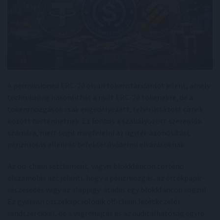
A permissioned ERC-20 olyan tokenstandardot jelent, amely
technikailag hasonlíthat a nyílt ERC-20 tokenekre, de a
tokenmozgások csak engedélyezett, fehérlistázott címek
között történhetnek. Ez fontos a szabályozott szereplők
számára, mert segít megfelelni az ügyfél-azonosítási,
pénzmosás elleni és befektetővédelmi elvárásoknak.
Az on-chain settlement, vagyis blokkláncon történő
elszámolás azt jelenti, hogy a pénzmozgás, az értékpapír-
részesedés vagy az alapjegy-átadás egy blokkláncon rögzül.
Ez gyakran összekapcsolódik off-chain letétkezelői
rendszerekkel, de a végrehajtás és az auditálhatóság egyre