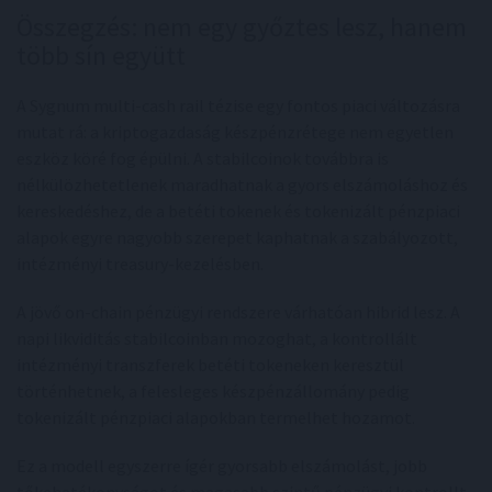
Összegzés: nem egy győztes lesz, hanem
több sín együtt
A Sygnum multi-cash rail tézise egy fontos piaci változásra
mutat rá: a kriptogazdaság készpénzrétege nem egyetlen
eszköz köré fog épülni. A stabilcoinok továbbra is
nélkülözhetetlenek maradhatnak a gyors elszámoláshoz és
kereskedéshez, de a betéti tokenek és tokenizált pénzpiaci
alapok egyre nagyobb szerepet kaphatnak a szabályozott,
intézményi treasury-kezelésben.
A jövő on-chain pénzügyi rendszere várhatóan hibrid lesz. A
napi likviditás stabilcoinban mozoghat, a kontrollált
intézményi transzferek betéti tokeneken keresztül
történhetnek, a felesleges készpénzállomány pedig
tokenizált pénzpiaci alapokban termelhet hozamot.
Ez a modell egyszerre ígér gyorsabb elszámolást, jobb
tőkehatékonyságot és magasabb szintű pénzügyi kontrollt.