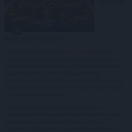
on-chain
készpénzkezelésben
A kriptoszektorban sokáig a
stabilcoinok
jelentették a
legfontosabb hidat a hagyományos pénzügyi rendszer és a
blokklánc-alapú piacok között. Az olyan dollárhoz kötött
digitális eszközök, mint az USDC vagy más nagy
stabilcoinok, lehetővé tették, hogy a kereskedők, tőzsdék,
market makerek és DeFi-protokollok gyorsan, éjjel-nappal
mozgassanak digitális dollárt.
A piac azonban gyorsan változik. A bankok egyre
komolyabban kísérleteznek a tokenizált betétekkel, míg az
alapkezelők a pénzpiaci alapokat viszik on-chain
környezetbe. Ez azt jelenti, hogy a korábban elkülönülő