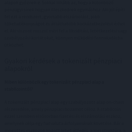
alapok győznek-e. Sokkal inkább az, hogy a különböző
pénzügyi sínek hogyan illeszkednek egymáshoz. Aki jól építi
fel ezt a rendszert, gyorsabb elszámolást, jobb
tőkehatékonyságot és átláthatóbb kockázatkezelést érhet
el. Aki viszont rosszul méri fel a likviditási, letétkezelési vagy
szabályozási korlátokat, könnyen működési fennakadásba
ütközhet.
Gyakori kérdések a tokenizált pénzpiaci
alapokról
Miben különbözik egy tokenizált pénzpiaci alap a
stabilcointól?
A tokenizált pénzpiaci alap egy szabályozott alap on-chain
részesedése, amely pénzpiaci hozamot céloz. A stabilcoin
ezzel szemben elsősorban fizetési és elszámolási eszköz,
amelynek célja egy fiatvaluta árfolyamának követése. Bár a
mögöttes eszközök között lehet átfedés, a jogi struktúra, a