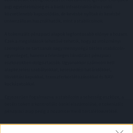
jogi egyértelműség és a banki infrastruktúrához való
közvetlenebb kapcsolódás, de kevésbé nyíltak és kevésbé
univerzálisan használhatók, mint a stabilcoinok.
A tokenizált pénzpiaci alapok legfontosabb előnye a hozam.
Ezek a megoldások lehetővé tehetik, hogy az intézményi
szereplők ne tartsanak nagy mennyiségű tétlen stabilcoin-
egyenleget, hanem a felesleges likviditást pénzpiaci
eszközökben dolgoztassák. Ugyanakkor számolni kell
alapkezelési szabályokkal, kereskedési határidőkkel,
likviditási kapukkal, transzferkorlátozásokkal és NAV-
kockázatokkal.
Egyszerűen fogalmazva: a stabilcoin a sebesség eszköze, a
betéti token a kontrollált banki elszámolásé, a tokenizált
pénzpiaci alap pedig a hozamtermelő tartalékkezelésé.
Intézményi példák: hogyan olvadnak