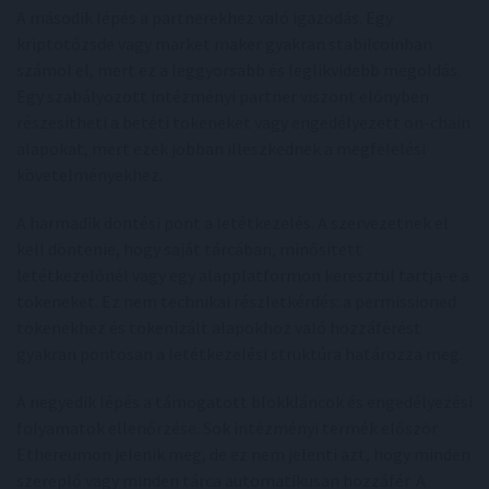
A második lépés a partnerekhez való igazodás. Egy
kriptotőzsde vagy market maker gyakran stabilcoinban
számol el, mert ez a leggyorsabb és leglikvidebb megoldás.
Egy szabályozott intézményi partner viszont előnyben
részesítheti a betéti tokeneket vagy engedélyezett on-chain
alapokat, mert ezek jobban illeszkednek a megfelelési
követelményekhez.
A harmadik döntési pont a letétkezelés. A szervezetnek el
kell döntenie, hogy saját tárcában, minősített
letétkezelőnél vagy egy alapplatformon keresztül tartja-e a
tokeneket. Ez nem technikai részletkérdés: a permissioned
tokenekhez és tokenizált alapokhoz való hozzáférést
gyakran pontosan a letétkezelési struktúra határozza meg.
A negyedik lépés a támogatott blokkláncok és engedélyezési
folyamatok ellenőrzése. Sok intézményi termék először
Ethereumon jelenik meg, de ez nem jelenti azt, hogy minden
szereplő vagy minden tárca automatikusan hozzáfér. A