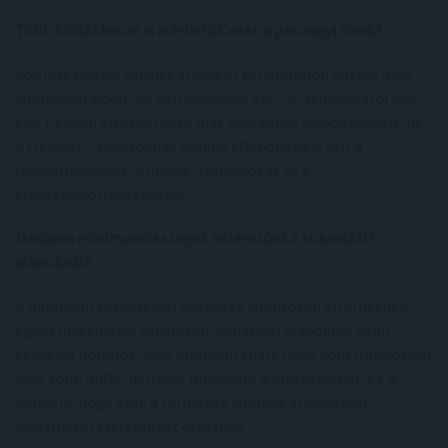
Több blokkláncon is elérhetők ezek a pénzügyi sínek?
Sok intézményi termék elsőként Ethereumon jelenik meg,
különösen akkor, ha permissioned ERC-20 struktúráról van
szó. Később elképzelhető más hálózatok támogatása is, de
a treasury-csapatoknak mindig ellenőrizniük kell a
lánctámogatást, a bridge-szabályokat és a
transzferkorlátozásokat.
Mekkora minimumösszegek jellemzőek a tokenizált
alapoknál?
A minimum befektetési összegek jelentősen eltérhetnek.
Egyes intézményi tokenizált pénzpiaci alapoknál több
százezer dolláros, más prémium share class konstrukcióknál
akár több millió dolláros minimum is előfordulhat. Ez is
mutatja, hogy ezek a termékek jelenleg elsősorban
intézményi szereplőket céloznak.