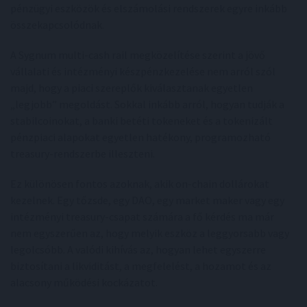
pénzügyi eszközök és elszámolási rendszerek egyre inkább
összekapcsolódnak.
A Sygnum multi-cash rail megközelítése szerint a jövő
vállalati és intézményi készpénzkezelése nem arról szól
majd, hogy a piaci szereplők kiválasztanak egyetlen
„legjobb” megoldást. Sokkal inkább arról, hogyan tudják a
stabilcoinokat, a banki betéti tokeneket és a tokenizált
pénzpiaci alapokat egyetlen hatékony, programozható
treasury-rendszerbe illeszteni.
Ez különösen fontos azoknak, akik on-chain dollárokat
kezelnek. Egy tőzsde, egy DAO, egy market maker vagy egy
intézményi treasury-csapat számára a fő kérdés ma már
nem egyszerűen az, hogy melyik eszköz a leggyorsabb vagy
legolcsóbb. A valódi kihívás az, hogyan lehet egyszerre
biztosítani a likviditást, a megfelelést, a hozamot és az
alacsony működési kockázatot.