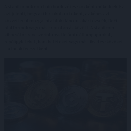
A stabilcoinok on-chain hordozói eszközként működnek. Ez
azt jelenti, hogy aki birtokolja a tokent, az képes azt
közvetlenül mozgatni a blokkláncon, akár tőzsdék, DeFi-
platformok vagy más kriptotárcák között. A stabilcoin-
kibocsátók rendszerint rövid lejáratú állampapírokat,
repóügyleteket, bankbetéteket vagy más likvid eszközöket
tartanak fedezetként.