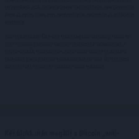
Ugyanakkor csak azoknak jelent valódi előnyt, akik pontosan
értik az egyes sínek jogi, technológiai, likviditási és működési
korlátait.
Jogi nyilatkozat: Ez a cikk kizárólag tájékoztató jellegű, és
nem minősül pénzügyi vagy befektetési tanácsadásnak. A
kriptovaluták, stabilcoinok, tokenizált alapok és digitális
eszközök piaca jelentős kockázatokat hordoz. Befektetési
döntés előtt mindenki végezzen saját kutatást.
Két blokk után megállt a Bitcoin „anti-