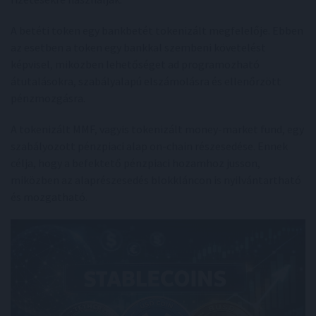
A betéti token egy bankbetét tokenizált megfelelője. Ebben
az esetben a token egy bankkal szembeni követelést
képvisel, miközben lehetőséget ad programozható
átutalásokra, szabályalapú elszámolásra és ellenőrzött
pénzmozgásra.
A tokenizált MMF, vagyis tokenizált money-market fund, egy
szabályozott pénzpiaci alap on-chain részesedése. Ennek
célja, hogy a befektető pénzpiaci hozamhoz jusson,
miközben az alaprészesedés blokkláncon is nyilvántartható
és mozgatható.