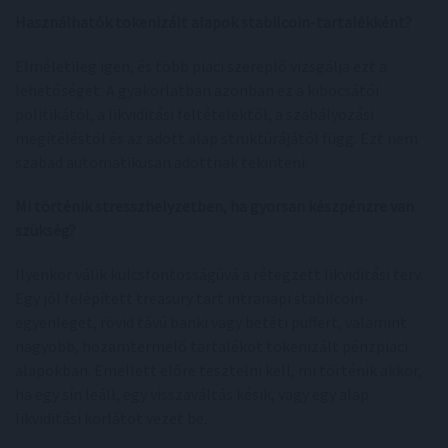
Használhatók tokenizált alapok stabilcoin-tartalékként?
Elméletileg igen, és több piaci szereplő vizsgálja ezt a
lehetőséget. A gyakorlatban azonban ez a kibocsátói
politikától, a likviditási feltételektől, a szabályozási
megítéléstől és az adott alap struktúrájától függ. Ezt nem
szabad automatikusan adottnak tekinteni.
Mi történik stresszhelyzetben, ha gyorsan készpénzre van
szükség?
Ilyenkor válik kulcsfontosságúvá a rétegzett likviditási terv.
Egy jól felépített treasury tart intranapi stabilcoin-
egyenleget, rövid távú banki vagy betéti puffert, valamint
nagyobb, hozamtermelő tartalékot tokenizált pénzpiaci
alapokban. Emellett előre tesztelni kell, mi történik akkor,
ha egy sín leáll, egy visszaváltás késik, vagy egy alap
likviditási korlátot vezet be.