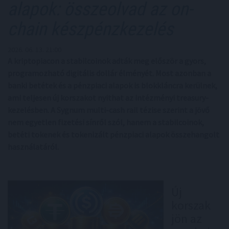
alapok: összeolvad az on-
chain készpénzkezelés
2026. 06. 13. 21:00
A kriptopiacon a stabilcoinok adták meg először a gyors,
programozható digitális dollár élményét. Most azonban a
banki betétek és a pénzpiaci alapok is blokkláncra kerülnek,
ami teljesen új korszakot nyithat az intézményi treasury-
kezelésben. A Sygnum multi-cash rail tézise szerint a jövő
nem egyetlen fizetési sínről szól, hanem a stabilcoinok,
betéti tokenek és tokenizált pénzpiaci alapok összehangolt
használatáról.
Új
korszak
jön az