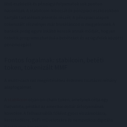
lévő eszközök és pénzügyi folyamatok sok ponton
hasonlóak. A stabilcoin-kibocsátók pénzpiaci eszközökben
tartják tartalékaik jelentős részét. A pénzpiaci alapok
tokenizált részvényei már blokkláncon is megjelennek. A
bankok pedig egyre inkább keresik annak módját, hogyan
tehetik programozhatóvá a betéteket és az ügyfelek közötti
pénzmozgást.
Fontos fogalmak: stabilcoin, betéti
token, tokenizált MMF
A multi-cash rail megértéséhez érdemes tisztázni néhány
alapfogalmat.
A
stabilcoin
olyan on-chain token, amelynek célja egy
fiatvaluta, például az amerikai dollár árfolyamának
követése. A felhasználók főként gyors elszámolásra,
kereskedésre, DeFi-műveletekre és nemzetközi digitális
fizetésekre használják.