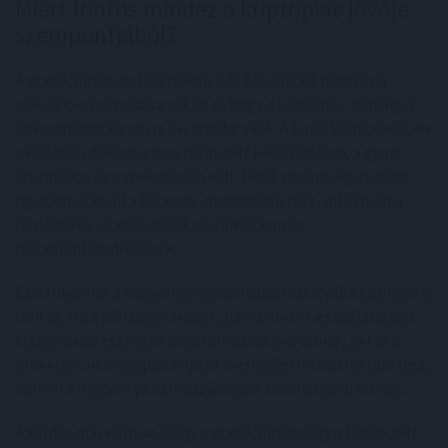
Miért fontos mindez a kriptopiac jövője
szempontjából?
A stabilcoinok, betéti tokenek és tokenizált pénzpiaci
alapok összeolvadása azt jelzi, hogy a kriptopiac pénzügyi
infrastruktúrája egyre érettebbé válik. A korai kriptoévekben
a hangsúly főként a decentralizált kereskedésen, a gyors
átutaláson és a spekuláción volt. Most viszont egyre több
figyelem irányul a treasury-menedzsmentre, intézményi
likviditásra, szabályozott elszámolásra és
hozamoptimalizálásra.
Ez a folyamat a hagyományos pénzügyi szereplők számára is
fontos. Ha a pénzpiaci alapok, bankbetétek és dolláralapú
elszámolási eszközök programozhatóvá válnak, akkor a
blokklánc nem csupán kriptokereskedési infrastruktúra lesz,
hanem a modern pénzmozgás egyik technológiai rétege.
A kérdés már nem az, hogy a stabilcoinok vagy a tokenizált