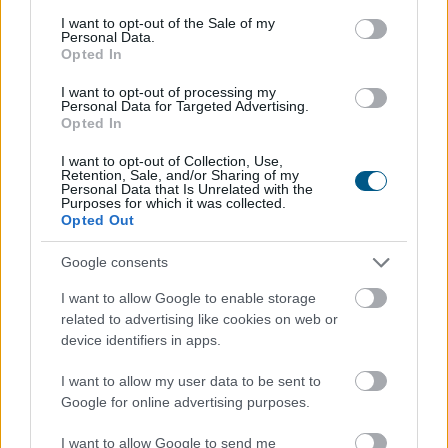
szóval: egy pénzpiaci alap lehet blokkláncon nyilvántartott,
consent section.
I want to opt-out of the Sale of my
miközben a mögöttes kockázati, likviditási és
Personal Data.
portfóliókezelési elvek továbbra is intézményi keretek
Opted In
között működnek.
I want to opt-out of processing my
Personal Data for Targeted Advertising.
A nagy globális bankok és alapkezelők szintén ebbe az
Opted In
irányba mozdulnak. A tokenizált pénzpiaci alapok, on-chain
I want to opt-out of Collection, Use,
likviditási tokenek és digitális alaprészesedések mind azt
Retention, Sale, and/or Sharing of my
Personal Data that Is Unrelated with the
mutatják, hogy a „készpénz” fogalma a digitális piacokon
Purposes for which it was collected.
egyre rugalmasabbá válik. Nem kizárólag
Opted Out
bankszámlaegyenleget vagy stabilcoin-tokent jelent,
hanem többféle, programozható pénzügyi réteget.
Google consents
I want to allow Google to enable storage
A tokenizált amerikai állampapír- és pénzpiaci termékek
related to advertising like cookies on web or
növekedése azt is jelzi, hogy a hagyományos fix kamatozású
device identifiers in apps.
eszközök már nem csupán off-chain környezetben léteznek.
A blokkláncon megjelenő kincstárjegyek, pénzpiaci alapok
I want to allow my user data to be sent to
Google for online advertising purposes.
és likviditási termékek egyre nagyobb szerepet kaphatnak az
intézményi kriptogazdaságban.
I want to allow Google to send me