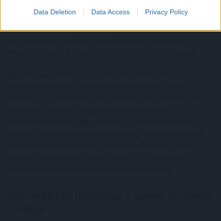
fontos, mint a sebesség. Az ilyen szereplők számára a betéti
Data Deletion
Data Access
Privacy Policy
tokenek és engedélyezett on-chain pénzpiaci alapok
lehetnek vonzóak. Ezek segítségével a szervezet
programozható módon mozgathat pénzt, miközben
megfelel a belső kockázatkezelési és jogi elvárásoknak.
Egy DAO vagy protokoll-treasury esetében a helyzet
összetettebb. A DAO-k gyakran stabilcoinban tartják
működési tartalékaikat, mert ebből fizetik a fejlesztőket,
grantprogramokat, szolgáltatókat és közösségi
kezdeményezéseket. Ugyanakkor egyre több protokoll
vizsgálja, hogyan lehet a tartalékok egy részét tokenizált
állampapír- vagy pénzpiaci eszközökbe helyezni. Ehhez
azonban sok esetben jogi entitásra, KYC-folyamatra és
megfelelő letétkezelési struktúrára van szükség.
Automatizált likviditás: a sweep-stratégia
szerepe