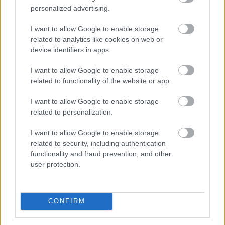
personalized advertising.
Treasury-stratégiák: kinek melyik sín
való?
I want to allow Google to enable storage
related to analytics like cookies on web or
device identifiers in apps.
A multi-cash rail modell különböző piaci szereplők számára
más-más előnyt kínál.
I want to allow Google to enable storage
related to functionality of the website or app.
Egy nagy sebességű kereskedési desk számára a
legfontosabb a gyorsaság és a folyamatos rendelkezésre
I want to allow Google to enable storage
állás. Egy ilyen szereplő jellemzően stabilcoinban tartja a
related to personalization.
napi működéshez szükséges likviditást, mert ebből lehet
I want to allow Google to enable storage
gyorsan fedezetet mozgatni, kereskedési pozíciót
related to security, including authentication
finanszírozni vagy tőzsdék között arbitrázst végrehajtani. A
functionality and fraud prevention, and other
nap végén azonban a tétlen stabilcoin-egyenlegek egy része
user protection.
tokenizált pénzpiaci alapba kerülhet, hogy hozamot
termeljen.
CONFIRM
Egy intézményi treasury-csapat számára a kontroll, az
auditálhatóság és a szabályozói megfelelés legalább olyan