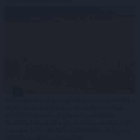
A FAO élelmiszer-alapanyagárainak referenciamutatója
enyhén emelkedett júliusban, mivel a közelmúltbeli
hőhullámok és az energiapiacon tapasztalható
dinamikák felnyomták a gabonafélék, a növényi olajok
és a cukor árát – adta hírül az ENSZ Élelmezésügyi és
Mezőgazdasági Szervezete (FAO).