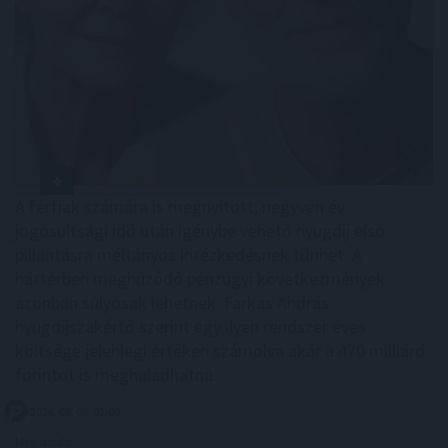
A férfiak számára is megnyitott, negyven év
jogosultsági idő után igénybe vehető nyugdíj első
pillantásra méltányos intézkedésnek tűnhet. A
háttérben meghúzódó pénzügyi következmények
azonban súlyosak lehetnek: Farkas András
nyugdíjszakértő szerint egy ilyen rendszer éves
költsége jelenlegi értéken számolva akár a 470 milliárd
forintot is meghaladhatná.
2026. 08. 08. 02:00
Megosztás: