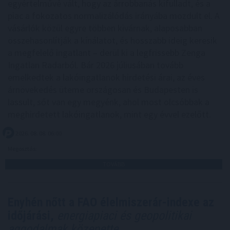
egyértelművé vált, hogy az árrobbanás kifulladt, és a
piac a fokozatos normalizálódás irányába mozdult el. A
vásárlók közül egyre többen kivárnak, alaposabban
összehasonlítják a kínálatot, és hosszabb ideig keresik
a megfelelő ingatlant – derül ki a legfrissebb Zenga
Ingatlan Radarból. Bár 2026 júliusában tovább
emelkedtek a lakóingatlanok hirdetési árai, az éves
árnövekedés üteme országosan és Budapesten is
lassult, sőt van egy megyénk, ahol most olcsóbbak a
meghirdetett lakóingatlanok, mint egy évvel ezelőtt.
2026. 08. 08. 06:00
Megosztás:
TOVÁBB
Enyhén nőtt a FAO élelmiszerár-indexe az
időjárási,
energiapiaci és geopolitikai
aggodalmak közepette