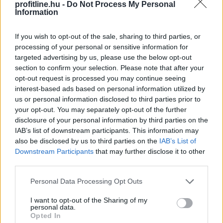
számoltak be.
profitline.hu -
Do Not Process My Personal
Information
2026. 08. 08. 13:00
Megosztás:
If you wish to opt-out of the sale, sharing to third parties, or
processing of your personal or sensitive information for
TOVÁBB
targeted advertising by us, please use the below opt-out
section to confirm your selection. Please note that after your
opt-out request is processed you may continue seeing
Negyedével nőtt a használtautó-import,
interest-based ads based on personal information utilized by
csökkenőben az itthoni árak
us or personal information disclosed to third parties prior to
your opt-out. You may separately opt-out of the further
disclosure of your personal information by third parties on the
IAB’s list of downstream participants. This information may
also be disclosed by us to third parties on the
IAB’s List of
Downstream Participants
that may further disclose it to other
third parties.
Please note that this website/app uses one or more Google
Personal Data Processing Opt Outs
services and may gather and store information including but
not limited to your visit or usage behaviour. You may click to
I want to opt-out of the Sharing of my
personal data.
grant or deny consent to Google and its third-party tags to
Opted In
use your data for below specified purposes in below Google