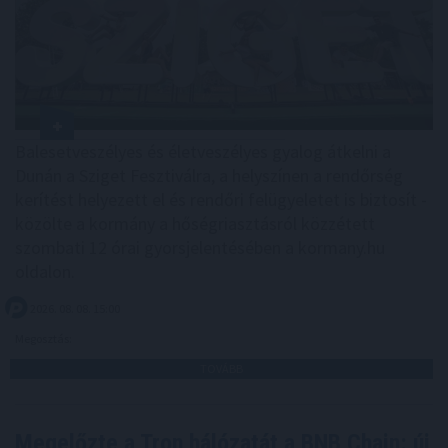
Balesetveszélyes és életveszélyes gyalog átkelni a
Dunán a Sziget Fesztiválra, a helyszínen a rendőrség
kerítést helyezett el és rendőri felügyeletet is biztosít -
közölte a kormány a hőségriasztásról közzétett
szombati 12 órai gyorsjelentésében a kormany.hu
oldalon.
2026. 08. 08. 15:00
Megosztás:
TOVÁBB
Megelőzte a Tron hálózatát a BNB Chain: új