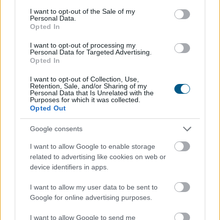
consent section.
I want to opt-out of the Sale of my
Personal Data.
Opted In
A forint erősödésére reagálva negyedével bővült a
I want to opt-out of processing my
használt autók importja Magyarországon az idén,
Personal Data for Targeted Advertising.
miközben mérséklődik a piaci árszint; a belföldön
Opted In
megvásárolt használt járművek ugyanakkor
I want to opt-out of Collection, Use,
rendelkeznek azzal az előnnyel, hogy a kocsik előélete
Retention, Sale, and/or Sharing of my
Personal Data that Is Unrelated with the
ellenőrizhető - állapítja meg a Das WeltAuto az MTI-hez
Purposes for which it was collected.
eljuttatott közleményében.
Opted Out
2026. 08. 08. 12:00
Google consents
Megosztás:
I want to allow Google to enable storage
TOVÁBB
related to advertising like cookies on web or
device identifiers in apps.
I want to allow my user data to be sent to
Az IMF figyelmeztet: a helyi stabilcoinok
Google for online advertising purposes.
felgyorsíthatják a dollárosodást
I want to allow Google to send me