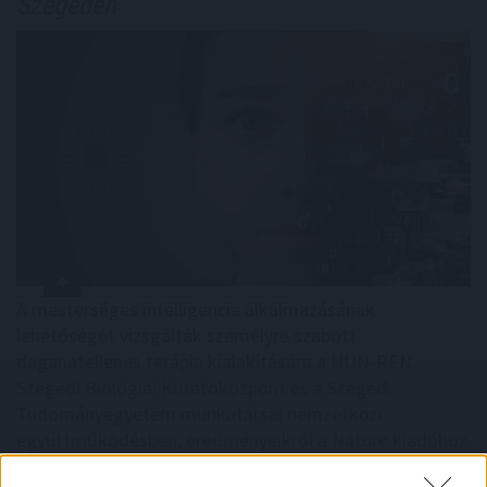
Szegeden
A mesterséges intelligencia alkalmazásának
lehetőségét vizsgálták személyre szabott
daganatellenes terápia kialakítására a HUN-REN
Szegedi Biológiai Kutatóközpont és a Szegedi
Tudományegyetem munkatársai nemzetközi
együttműködésben, eredményeikről a Nature kiadóhoz
tartozó Precision Oncology című folyóiratban