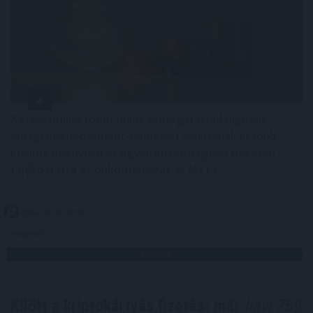
Kétszázmillió forint uniós támogatásból digitális
energiamenedzsment-rendszert alakítanak ki több
közintézményben és egyéb intézményben Békésen -
tájékoztatta az önkormányzat az MTI-t.
2026. 08. 08. 10:00
Megosztás:
TOVÁBB
Kilőtt a kriptokártyás fizetés: már
havi 759