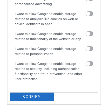
personalized advertising.
I want to allow Google to enable storage
related to analytics like cookies on web or
device identifiers in apps.
I want to allow Google to enable storage
related to functionality of the website or app.
I want to allow Google to enable storage
related to personalization.
I want to allow Google to enable storage
related to security, including authentication
functionality and fraud prevention, and other
user protection.
Elsőre logikus védekezésnek tűnhet saját, helyi
devizához kötött stabilcoint indítani a dolláralapú
CONFIRM
digitális tokenek térnyerésével szemben. Az IMF szerint