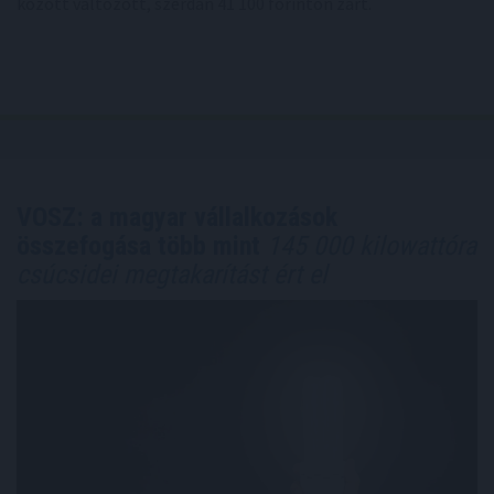
között változott, szerdán 41 100 forinton zárt.
VOSZ: a magyar vállalkozások
összefogása több mint
145 000 kilowattóra
csúcsidei megtakarítást ért el