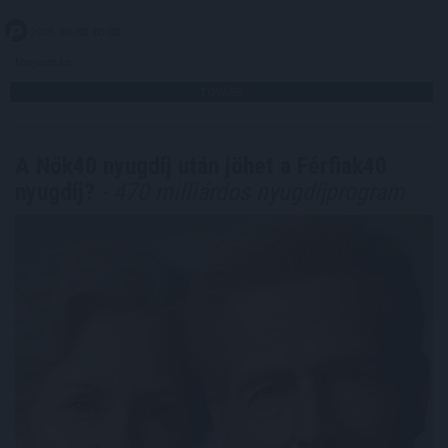
2026. 08. 08. 03:00
Megosztás:
TOVÁBB
A Nők40 nyugdíj után jöhet a Férfiak40
nyugdíj?
- 470 milliárdos nyugdíjprogram