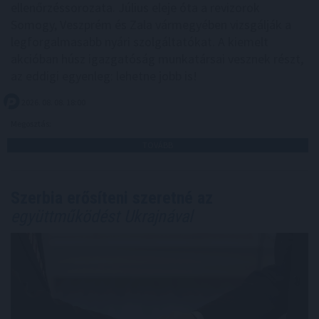
ellenőrzéssorozata. Július eleje óta a revizorok
Somogy, Veszprém és Zala vármegyében vizsgálják a
legforgalmasabb nyári szolgáltatókat. A kiemelt
akcióban húsz igazgatóság munkatársai vesznek részt,
az eddigi egyenleg: lehetne jobb is!
2026. 08. 08. 18:00
Megosztás:
TOVÁBB
Szerbia erősíteni szeretné az
együttműködést Ukrajnával