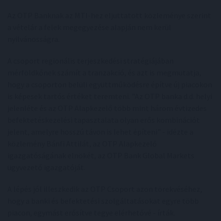
Az OTP Banknak az MTI-hez eljuttatott közleménye szerint
a vételár a felek megegyezése alapján nem kerül
nyilvánosságra.
A csoport regionális terjeszkedési stratégiájában
mérföldkőnek számít a tranzakció, és azt is megmutatja,
hogy a csoporton belüli együttműködésre építve új piacokon
is képesek tartós értéket teremteni. "Az OTP banka d.d. helyi
jelenléte és az OTP Alapkezelő több mint három évtizedes
befektetéskezelési tapasztalata olyan erős kombinációt
jelent, amelyre hosszú távon is lehet építeni" - idézte a
közlemény Bánfi Attilát, az OTP Alapkezelő
igazgatóságának elnökét, az OTP Bank Global Markets
ügyvezető igazgatóját.
A lépés jól illeszkedik az OTP Csoport azon törekvéséhez,
hogy a banki és befektetési szolgáltatásokat egyre több
piacon, egymást erősítve tegye elérhetővé - írták.