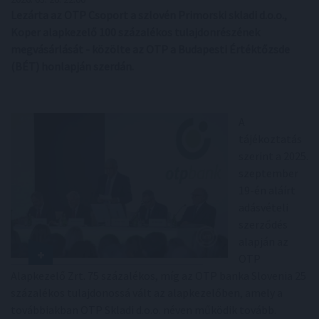
Lezárta az OTP Csoport a szlovén Primorski skladi d.o.o.,
Koper alapkezelő 100 százalékos tulajdonrészének
megvásárlását - közölte az OTP a Budapesti Értéktőzsde
(BÉT) honlapján szerdán.
A
tájékoztatás
szerint a 2025.
szeptember
19-én aláírt
adásvételi
szerződés
alapján az
OTP
Alapkezelő Zrt. 75 százalékos, míg az OTP banka Slovenia 25
százalékos tulajdonossá vált az alapkezelőben, amely a
továbbiakban OTP Skladi d.o.o. néven működik tovább.