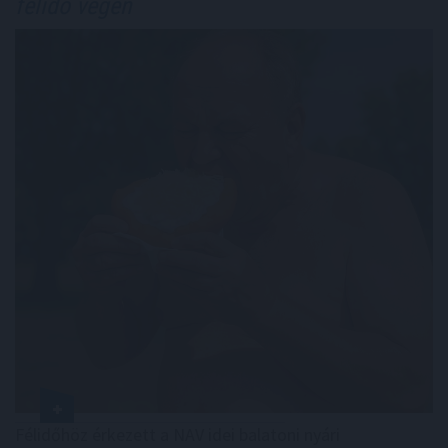
félidő végén
Félidőhöz érkezett a NAV idei balatoni nyári