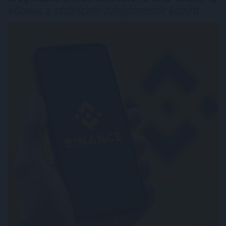
éllovas a stabilcoin-tulajdonosok között