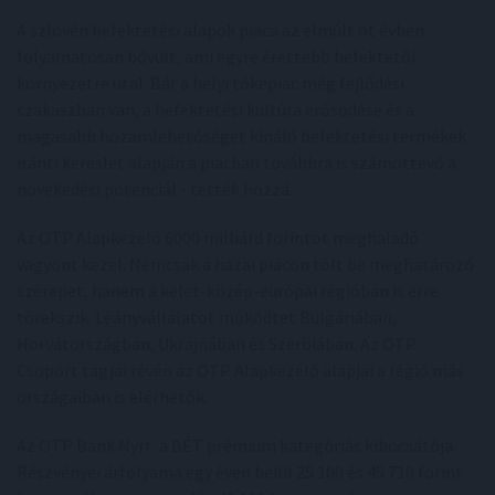
A szlovén befektetési alapok piaca az elmúlt öt évben
folyamatosan bővült, ami egyre érettebb befektetői
környezetre utal. Bár a helyi tőkepiac még fejlődési
szakaszban van, a befektetési kultúra erősödése és a
magasabb hozamlehetőséget kínáló befektetési termékek
iránti kereslet alapján a piacban továbbra is számottevő a
növekedési potenciál - tették hozzá.
Az OTP Alapkezelő 6000 milliárd forintot meghaladó
vagyont kezel. Nemcsak a hazai piacon tölt be meghatározó
szerepet, hanem a kelet-közép-európai régióban is erre
törekszik. Leányvállalatot működtet Bulgáriában,
Horvátországban, Ukrajnában és Szerbiában. Az OTP
Csoport tagjai révén az OTP Alapkezelő alapjai a régió más
országaiban is elérhetők.
Az OTP Bank Nyrt. a BÉT prémium kategóriás kibocsátója.
Részvényei árfolyama egy éven belül 25 100 és 45 710 forint