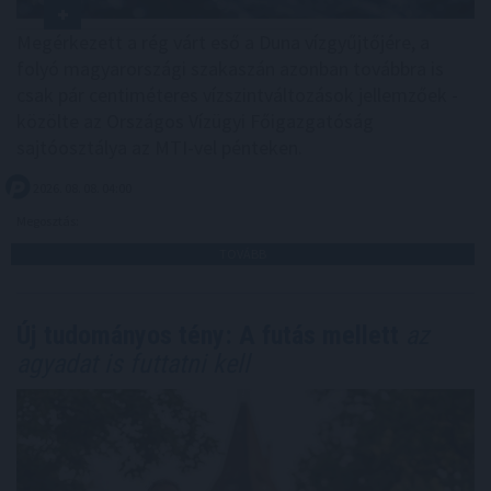
Megérkezett a rég várt eső a Duna vízgyűjtőjére, a
folyó magyarországi szakaszán azonban továbbra is
csak pár centiméteres vízszintváltozások jellemzőek -
közölte az Országos Vízügyi Főigazgatóság
sajtóosztálya az MTI-vel pénteken.
2026. 08. 08. 04:00
Megosztás:
TOVÁBB
Új tudományos tény: A futás mellett
az
agyadat is futtatni kell