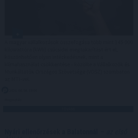
A magyar vállalkozások összefogása több mint 145 000
kilowattóra (kWh) csúcsidei megtakarítást ért el,
köszönhetően olyan intézkedésnek, mint a
klímahasználat csökkentése - közölte a Vállalkozók és
Munkáltatók Országos Szövetsége (VOSZ) szombaton
az MTI-vel.
2026. 08. 08. 19:00
Megosztás:
TOVÁBB
Nyári ellenőrzések a Balatonnál
– az első