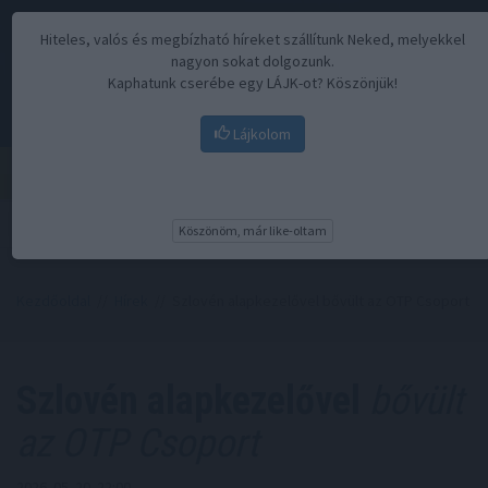
Hiteles, valós és megbízható híreket szállítunk Neked, melyekkel
nagyon sokat dolgozunk.
Kaphatunk cserébe egy LÁJK-ot? Köszönjük!
Lájkolom
Menü
Köszönöm, már like-oltam
Kezdőoldal
//
Hírek
// Szlovén alapkezelővel bővült az OTP Csoport
Szlovén alapkezelővel
bővült
az OTP Csoport
2026. 05. 20. 22:00