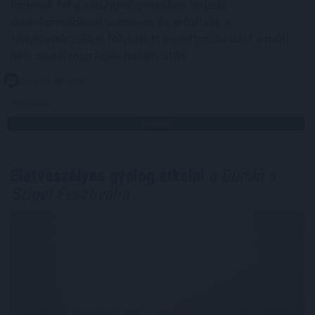
lépjenek fel a válsághelyzetekben terjedő
dezinformációval szemben, és erősítsék a
tényellenőrzőkkel folytatott együttműködést a múlt
heti ceutai migrációs hullám után.
2026. 08. 08. 16:00
Megosztás:
TOVÁBB
Életveszélyes gyalog átkelni
a Dunán a
Sziget Fesztiválra