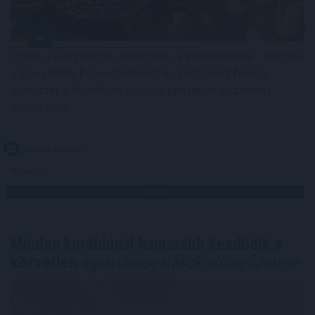
Folyik a vizsgálat és átvilágítás a közmédiánál - közölte
a társadalmi kapcsolatokért és kultúráért felelős
miniszter a Facebook-oldalán pénteken közzétett
videójában.
2026. 08. 08. 08:00
Megosztás:
TOVÁBB
Minden korábbinál hamarabb kezdődik a
közvetlen
agrártámogatások előlegfizetése