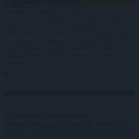
Csendben, de annál látványosabban rendeződnek át az
erőviszonyok a stabilcoinpiacon. A BNB Chain már több
stabilcoint tartó címmel rendelkezik, mint a hosszú
ideje domináns Tron, miközben az USDT-felhasználók
száma is gyors ütemben nő a hálózaton. A Tron ettől
még messze nem veszítette el vezető szerepét:
tranzakciós volumenben továbbra is óriási előnnyel
rendelkezik.
2026. 08. 08. 14:00
Megosztás:
TOVÁBB
A mesterséges intelligencia
alkalmazhatóságát vizsgálták személyre
szabott daganatellenes terápia kialakítására