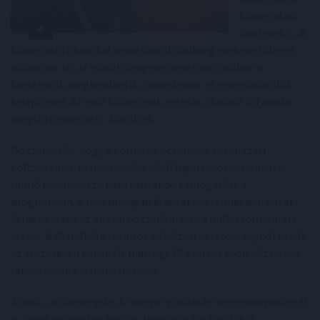
támogatási
döntések is. A
támogatói okirattal rendelkezők szükség esetén előleget
hívhatnak le, az elosztó engedélyének birtokában a
kivitelezők megkezdhetik a napelemek és energiatárolók
telepítését. Az első kifizetések így már a tavasz folyamán
megtörténhetnek - közölték.
Hozzátették, hogy a kormány a családok beruházási
költségeinek kétharmadáig kínál ingatlanonként akár 5
millió forint vissza nem térítendő támogatást a
programban. A mostanáig beérkezett kérelmekben jelzett
átlagos igény az állami hozzájárulásra 4 millió forint alatt
alakul. A 75 milliárd forintos pályázati keretösszegből tehát
az előzetesen kalkulált mintegy 15 ezernél több háztartás
fejlesztéseire is futhatja majd.
A jövő a zöldenergiáé. A magyar gazdaság versenyképességét
is nagyban meghatározza, hogy a tiszta forrásból