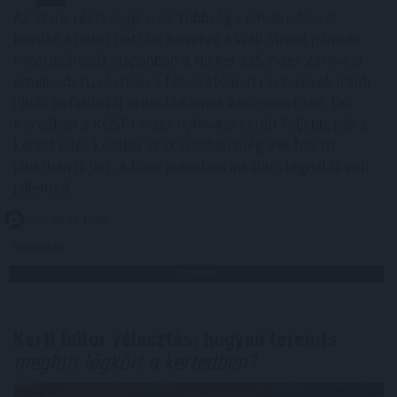
Az ázsiai részvénypiacok többsége emelkedéssel
kezdte a hetet hétfőn, követve a Wall Street pénteki
rekordzárását. Japánban a Nikkei 225 index 2,0%-kal
emelkedett, részben a félvezetőipari részvények iránti
újbóli befektetői érdeklődésnek köszönhetően. Dél-
Koreában a KOSPI index 0,4%-kal került feljebb, bár a
kereskedés korábbi szakaszában még 2% feletti
pluszban is járt. A kínai piacokon inkább stagnálás volt
jellemző.
2026. 08. 10. 11:00
Megosztás:
TOVÁBB
Kerti bútor választás: hogyan teremts
meghitt légkört a kertedben?