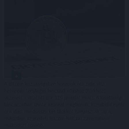
A Bitcoin közösségében hónapok óta zajló vita
hétvégén tényleges láncszakadáshoz (forkhoz)
vezetett a vitatott BIP-110 javaslat miatt. A kisebbségi
lánc azonban szinte azonnal megbénult: körülbelül nyolc
óra alatt mindössze két blokkot bányásztak rajta,
miközben az eredeti Bitcoin-hálózat zavartalanul
működött tovább.