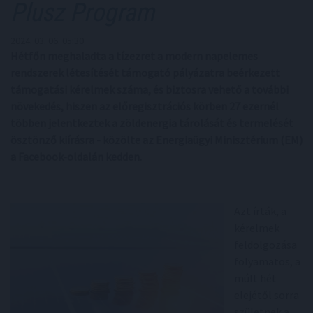
Plusz Program
2024. 03. 06. 05:30
Hétfőn meghaladta a tízezret a modern napelemes
rendszerek létesítését támogató pályázatra beérkezett
támogatási kérelmek száma, és biztosra vehető a további
növekedés, hiszen az előregisztrációs körben 27 ezernél
többen jelentkeztek a zöldenergia tárolását és termelését
ösztönző kiírásra - közölte az Energiaügyi Minisztérium (EM)
a Facebook-oldalán kedden.
Azt írták, a
kérelmek
feldolgozása
folyamatos, a
múlt hét
elejétől sorra
születnek a