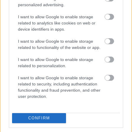
TOVÁBB
personalized advertising.
I want to allow Google to enable storage
Csökkentek a hozamok a fejlett piacokon,
related to analytics like cookies on web or
device identifiers in apps.
a 363-as
szintig erősödött a forint az
euróval szemben
I want to allow Google to enable storage
related to functionality of the website or app.
I want to allow Google to enable storage
related to personalization.
I want to allow Google to enable storage
related to security, including authentication
functionality and fraud prevention, and other
user protection.
CONFIRM