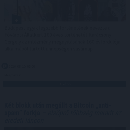
Budapest egyik legszebb történetének nevezte a
Fővárosi Állatkert 160 éves történetét Karácsony
Gergely az intézmény megnyitásának 160 évfordulója
alkalmából tartott ünnepségen vasárnap.
2026. 08. 10. 05:00
Megosztás:
TOVÁBB
Két blokk után megállt a Bitcoin „anti-
spam” forkja
– elsöprő többség maradt az
eredeti láncon