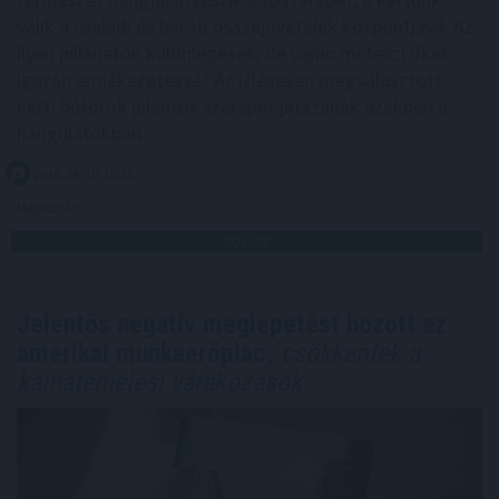
válik a családi és baráti összejövetelek központjává. Az
ilyen pillanatok különlegesek, de vajon mi teszi őket
igazán emlékezetessé? Az ízlésesen megválasztott
kerti bútorok jelentős szerepet játszanak ezekben a
hangulatokban.
2026. 08. 10. 10:30
Megosztás:
TOVÁBB
Jelentős negatív meglepetést hozott az
amerikai munkaerőpiac,
csökkentek a
kamatemelési várakozások