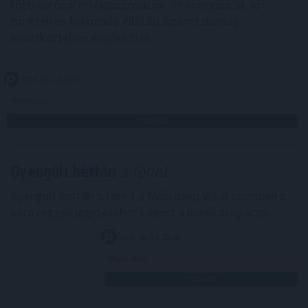
főbb európai értékpapírpiacok. Az energiaárak az
ismételten fokozódó ellátási bizonytalanság
következtében emelkedtek.
2026. 08. 10. 21:00
Megosztás:
TOVÁBB
Gyengült hétfőn
a forint
Gyengült hétfőn a forint a főbb devizákkal szemben a
kora reggeli jegyzéséhez képest a bankközi piacon.
2026. 08. 10. 20:00
Megosztás:
TOVÁBB