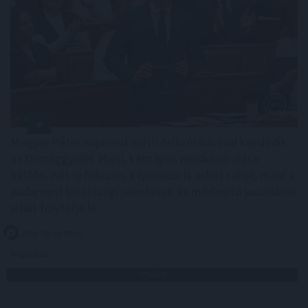
Magyar Péter napirend előtti felszólalásával kezdődik
az Országgyűlés eheti, kétnapos rendkívüli ülése
hétfőn. Két új fideszes képviselői is esküt tehet, majd a
parlament bizottsági jelentések és módosító javaslatok
vitáit folytatja le.
2026. 08. 10. 08:05
Megosztás:
TOVÁBB