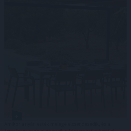
Amikor a nyári esték melege elcsendesedik, és a
természet hangjai átveszik a főszerepet, a kertünk