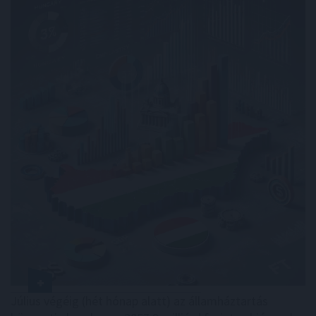
Július végéig (hét hónap alatt) az államháztartás