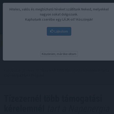
Hiteles, valós és megbízható híreket szállítunk Neked, melyekkel
nagyon sokat dolgozunk.
Kaphatunk cserébe egy LÁJK-ot? Köszönjük!
Lájkolom
Menü
Köszönöm, már like-oltam
Kezdőoldal
//
Hírek
// Tízezernél több támogatási kérelemnél tart a
Napenergia Plusz Program
Tízezernél több támogatási
kérelemnél
tart a Napenergia