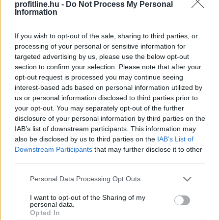
profitline.hu -
Do Not Process My Personal
TOVÁBB
Information
If you wish to opt-out of the sale, sharing to third parties, or
Több kínai térségben okoz fennakadásokat
processing of your personal or sensitive information for
a Delfin tájfun
targeted advertising by us, please use the below opt-out
section to confirm your selection. Please note that after your
Heves esőzéseket és viharokat okoz Kína keleti és
opt-out request is processed you may continue seeing
középső részén a Delfin tájfun, amely vasárnap kétszer
interest-based ads based on personal information utilized by
is partot ért a kelet-kínai Csöcsiang tartományban,
us or personal information disclosed to third parties prior to
majd trópusi viharrá gyengült.
your opt-out. You may separately opt-out of the further
disclosure of your personal information by third parties on the
2026. 08. 10. 14:00
IAB’s list of downstream participants. This information may
also be disclosed by us to third parties on the
IAB’s List of
Megosztás:
Downstream Participants
that may further disclose it to other
TOVÁBB
third parties.
Please note that this website/app uses one or more Google
Personal Data Processing Opt Outs
services and may gather and store information including but
Mennyire hangos
idén a Sziget?
not limited to your visit or usage behaviour. You may click to
I want to opt-out of the Sharing of my
personal data.
grant or deny consent to Google and its third-party tags to
Opted In
use your data for below specified purposes in below Google