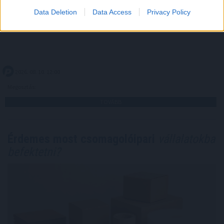
A gyenge munkaerőpiaci adatok az állampapírhozamok
Data Deletion
Data Access
Privacy Policy
csökkenését is előidézte pénteken.
2026. 08. 10. 12:00
Megosztás:
TOVÁBB
Érdemes most csomagolóipari
vállalatokba
befektetni?