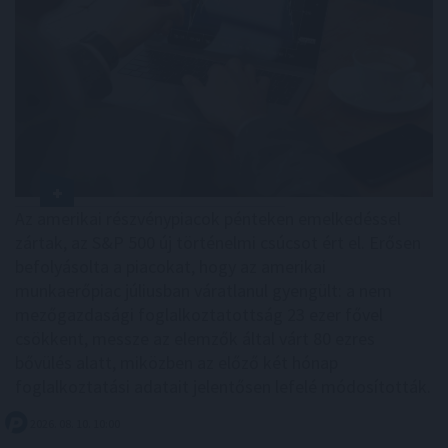
Az amerikai részvénypiacok pénteken emelkedéssel
zártak, az S&P 500 új történelmi csúcsot ért el. Erősen
befolyásolta a piacokat, hogy az amerikai
munkaerőpiac júliusban váratlanul gyengült: a nem
mezőgazdasági foglalkoztatottság 23 ezer fővel
csökkent, messze az elemzők által várt 80 ezres
bővülés alatt, miközben az előző két hónap
foglalkoztatási adatait jelentősen lefelé módosították.
2026. 08. 10. 10:00