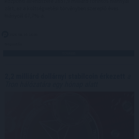
központi alrendszere 2857,9 milliárd forintos hiánnyal
zárt, ez a költségvetési törvényben szereplő éves
hiánycél 67,7%-a.
2026. 08. 10. 16:00
Megosztás:
TOVÁBB
2,2 milliárd dollárnyi stabilcoin érkezett
a
Tron hálózatára egy hónap alatt