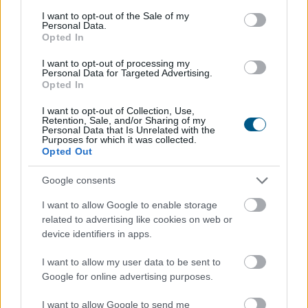
consent section.
I want to opt-out of the Sale of my
Personal Data.
Opted In
I want to opt-out of processing my
Personal Data for Targeted Advertising.
Opted In
I want to opt-out of Collection, Use,
Retention, Sale, and/or Sharing of my
Personal Data that Is Unrelated with the
Purposes for which it was collected.
Opted Out
Megnyugtató adatokat mutat a Sziget fesztivál
Google consents
zajszintje, a mérések jóval a határérték alatti értékeket
I want to allow Google to enable storage
mutatnak a III. kerületben - mondta Kádár Tamás, a
related to advertising like cookies on web or
fesztivál főszervezője hétfőn, nem sokkal éjfél után az
device identifiers in apps.
MTI-nek.
I want to allow my user data to be sent to
2026. 08. 10. 13:00
Google for online advertising purposes.
Megosztás:
I want to allow Google to send me