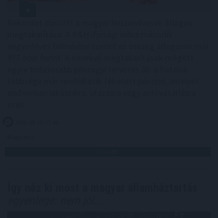
Rekordot döntött a magyar huszonévesek átlagos
megtakarítása. A K&H ifjúsági index második
negyedéves felmérése szerint az összeg átlagosan már
977 ezer forint. A növekvő megtakarítások mögött
egyre tudatosabb pénzügyi tervezés áll: a fiatalok
többsége már rendelkezik félretett pénzzel, amelyet
elsősorban lakáscélra, utazásra vagy autóvásárlásra
szán.
2026. 08. 10. 17:00
Megosztás:
TOVÁBB
Így néz ki most a magyar államháztartás
egyenlege: nem jól...