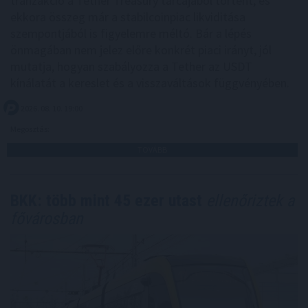
tranzakció a Tether Treasury tárcájából történt, és
ekkora összeg már a stabilcoinpiac likviditása
szempontjából is figyelemre méltó. Bár a lépés
önmagában nem jelez előre konkrét piaci irányt, jól
mutatja, hogyan szabályozza a Tether az USDT
kínálatát a kereslet és a visszaváltások függvényében.
2026. 08. 10. 19:00
Megosztás:
TOVÁBB
BKK: több mint 45 ezer utast
ellenőriztek a
fővárosban