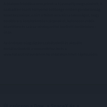
A tilalom feloldása nem jelenti a tűzveszély megszűnését. A
szabadtéri tüzek túlnyomó többsége emberi gondatlanság
következménye, ezért a Nébih arra kéri a lakosságot, hogy
továbbra is körültekintően járjanak el, különösen erdők
közelében és száraz növényzettel borított területeken -
írták.
Az érvényes tűzgyújtási szabályokról és aktuális
korlátozásokról a www.erdotuz.hu és a
www.katasztrofavedelem.hu oldalakon lehet tájékozódni.
Új csúcson a Dow, a SpaceX és a