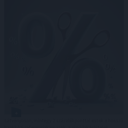
Látványosan, mintegy 2 százalékponttal estek a hosszú
bankközi referenciakamatok, a piaci lakáshitelek