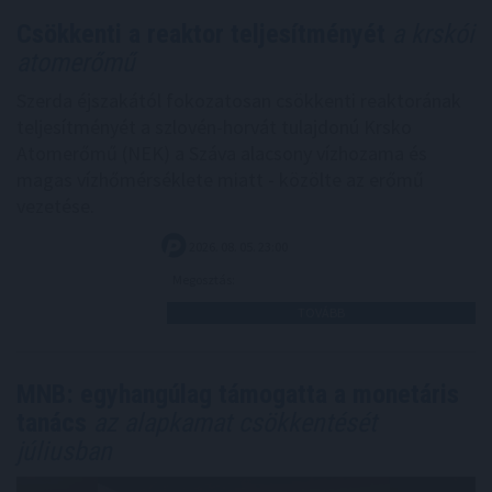
Csökkenti a reaktor teljesítményét
a krskói
atomerőmű
Szerda éjszakától fokozatosan csökkenti reaktorának
teljesítményét a szlovén-horvát tulajdonú Krsko
Atomerőmű (NEK) a Száva alacsony vízhozama és
magas vízhőmérséklete miatt - közölte az erőmű
vezetése.
2026. 08. 05. 23:00
Megosztás:
TOVÁBB
MNB: egyhangúlag támogatta a monetáris
tanács
az alapkamat csökkentését
júliusban