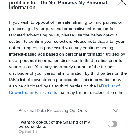
profitline.hu -
Do Not Process My Personal
Information
If you wish to opt-out of the sale, sharing to third parties, or
processing of your personal or sensitive information for
targeted advertising by us, please use the below opt-out
Az átláthatóság, a szakmai minőség és a verseny
section to confirm your selection. Please note that after your
erősítése érdekében új marketing és kommunikációs
opt-out request is processed you may continue seeing
ügynökségi struktúrát alakít ki a Szerencsejáték Zrt. A
interest-based ads based on personal information utilized by
társaság a következő időszakban több lépcsőben
us or personal information disclosed to third parties prior to
meghirdetett pályázatokon keresztül választja ki a
your opt-out. You may separately opt-out of the further
marketing-, a média-, a nyomdai, a PR, a social,
disclosure of your personal information by third parties on the
valamint a rendezvényszervező ügynökségeit. Az új
IAB’s list of downstream participants. This information may
also be disclosed by us to third parties on the
IAB’s List of
rendszer kialakítása a szakmai ajánlások és piaci
Downstream Participants
that may further disclose it to other
visszajelzések figyelembevételével, független
third parties.
szakértők támogatásával történik.
Please note that this website/app uses one or more Google
Personal Data Processing Opt Outs
2026. 08. 06. 03:00
services and may gather and store information including but
not limited to your visit or usage behaviour. You may click to
I want to opt-out of the Sharing of my
Megosztás:
personal data.
grant or deny consent to Google and its third-party tags to
Opted In
TOVÁBB
use your data for below specified purposes in below Google