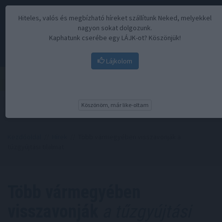
Hiteles, valós és megbízható híreket szállítunk Neked, melyekkel
nagyon sokat dolgozunk.
Kaphatunk cserébe egy LÁJK-ot? Köszönjük!
Lájkolom
Menü
Köszönöm, már like-oltam
Kezdőoldal
//
Hírek
// Több vármegyében visszavonják a
tűzgyújtási tilalmat
Több vármegyében
visszavonják
a tűzgyújtási