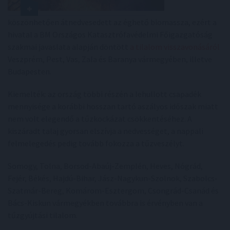
köszönhetően átnedvesedett az éghető biomassza, ezért a
hivatal a BM Országos Katasztrófavédelmi Főigazgatóság
szakmai javaslata alapján döntött
a tilalom visszavonásáról
Veszprém, Pest, Vas, Zala és Baranya vármegyében, illetve
Budapesten.
Kiemelték: az ország többi részén a lehullott csapadék
mennyisége a korábbi hosszan tartó aszályos időszak miatt
nem volt elegendő a tűzkockázat csökkentéséhez. A
kiszáradt talaj gyorsan elszívja a nedvességet, a nappali
felmelegedés pedig tovább fokozza a tűzveszélyt.
Somogy, Tolna, Borsod-Abaúj-Zemplén, Heves, Nógrád,
Fejér, Békés, Hajdú-Bihar, Jász-Nagykun-Szolnok, Szabolcs-
Szatmár-Bereg, Komárom-Esztergom, Csongrád-Csanád és
Bács-Kiskun vármegyékben továbbra is érvényben van a
tűzgyújtási tilalom.