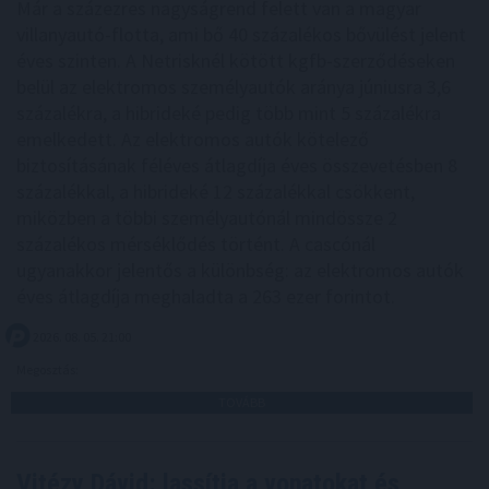
Már a százezres nagyságrend felett van a magyar
villanyautó-flotta, ami bő 40 százalékos bővülést jelent
éves szinten. A Netrisknél kötött kgfb-szerződéseken
belül az elektromos személyautók aránya júniusra 3,6
százalékra, a hibrideké pedig több mint 5 százalékra
emelkedett. Az elektromos autók kötelező
biztosításának féléves átlagdíja éves összevetésben 8
százalékkal, a hibrideké 12 százalékkal csökkent,
miközben a többi személyautónál mindössze 2
százalékos mérséklődés történt. A cascónál
ugyanakkor jelentős a különbség: az elektromos autók
éves átlagdíja meghaladta a 263 ezer forintot.
2026. 08. 05. 21:00
Megosztás:
TOVÁBB
Vitézy Dávid: lassítja a vonatokat és