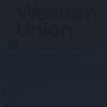
A Western Union 175 év után közvetlenül is belépett a
blokkláncalapú fizetések piacára. A vállalat új
Stablecard szolgáltatása a Solana hálózatán
kibocsátott USDPT stabilcoinra épül, és lehetővé teszi,
hogy a nemzetközi pénzküldések címzettjei digitális
dollárban kapják meg, majd a Visa rendszerén keresztül
azonnal elköltsék pénzüket.
2026. 08. 05. 16:00
Megosztás: