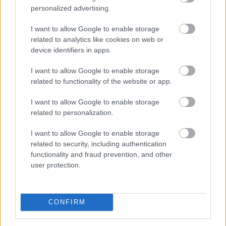
personalized advertising.
I want to allow Google to enable storage
related to analytics like cookies on web or
Sok magyar nyugdíjas havonta többféle gyógyszert
device identifiers in apps.
szed, ezért a patikában hagyott összeg könnyen
I want to allow Google to enable storage
elérheti a több ezer vagy akár több tízezer forintot.
related to functionality of the website or app.
Kevesen tudják azonban, hogy a társadalombiztosítási
támogatás mellett közgyógyellátás, önkormányzati
I want to allow Google to enable storage
segítség, egyedi méltányosság és olcsóbb helyettesítő
related to personalization.
készítmény is csökkentheti a kiadásokat.
I want to allow Google to enable storage
2026. 08. 06. 02:00
related to security, including authentication
functionality and fraud prevention, and other
Megosztás:
user protection.
TOVÁBB
CONFIRM
Ki rendelhet el vízkorlátozást
ma
Magyarországon?