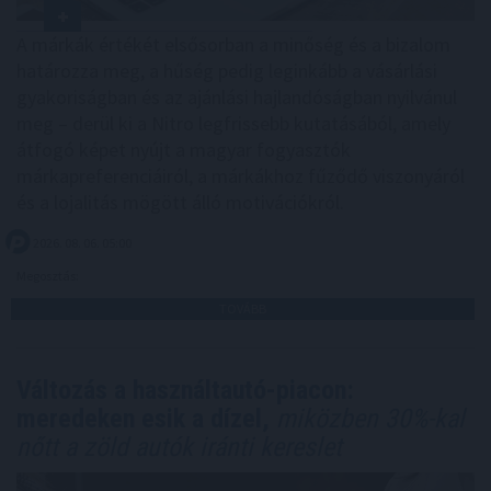
A márkák értékét elsősorban a minőség és a bizalom
határozza meg, a hűség pedig leginkább a vásárlási
gyakoriságban és az ajánlási hajlandóságban nyilvánul
meg – derül ki a Nitro legfrissebb kutatásából, amely
átfogó képet nyújt a magyar fogyasztók
márkapreferenciáiról, a márkákhoz fűződő viszonyáról
és a lojalitás mögött álló motivációkról.
2026. 08. 06. 05:00
Megosztás:
TOVÁBB
Változás a használtautó-piacon:
meredeken esik a dízel,
miközben 30%-kal
nőtt a zöld autók iránti kereslet