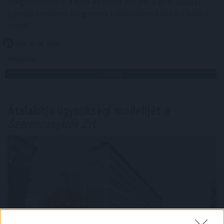
megközelítette a havi 49 ezres határt. A piac alapját
jelentő benzines szegmens változatlanul szilárd bázist
mutat.
2026. 08. 06. 04:00
Megosztás:
TOVÁBB
Átalakítja ügynökségi modelljét
a
Szerencsejáték Zrt.