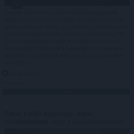
Szerdán is kitartott a vállalati eredményjelentések
táplálta optimizmus Európában, ellensúlyozva a közel-
keleti események miatti aggodalmakat. Rekordszinten
zárt a Stoxx600, a DAX és a CAC40 is, miközben a FTSE
szintén csúcsközelbe került. A szektorindexek közül a
bányavállalatok vezették a nyertesek sorát, amihez a
lendületet a gyengülő dollár nyomán szárnyaló arany
biztosította.
2026. 08. 06. 10:00
Megosztás:
TOVÁBB
Zuhan a BIRS kamatráta: mikor
csökkenhetnek
végre a lakáshitelkamatok?