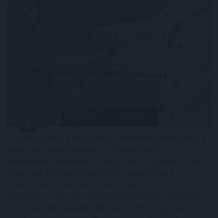
Tovább gyorsul a hajtásláncok szerkezeti átalakulása a
hazai használtautó-piacon a Használtautó.hu
legfrissebb, júliusi statisztikái szerint. Egyetlen év alatt
több mint 12,5 ezer érdeklődőt* veszítettek a
dízelüzemű autók, miközben a villamosított
hajtásláncok (tisztán elektromos és hibrid modellek)
iránti vásárlói kereslet több mint 30%-os ugrással