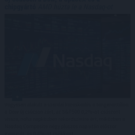
chipgyártó
AMD húzta le a Nasdaq-ot
Vegyesen alakult a szerdai kereskedés a tengerentúlon:
a Dow új csúcson zárt, az S&P500 0,2%-ot csúszott
vissza, noha napközben rekordszintre ért, miközben a
Nasdaq Composite négy pluszos nap után először
gyengült, és 0,8%-ot csökkent.