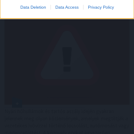
Data Deletion
Data Access
Privacy Policy
Nyári hőhullámok és tartós aszály idején gyakran
jelennek meg olyan közlemények, amelyek megtiltják a
vezetékes ivóvízzel történő locsolást, autómosást vagy
medencetöltést. A köznyelv ezeket egyszerűen