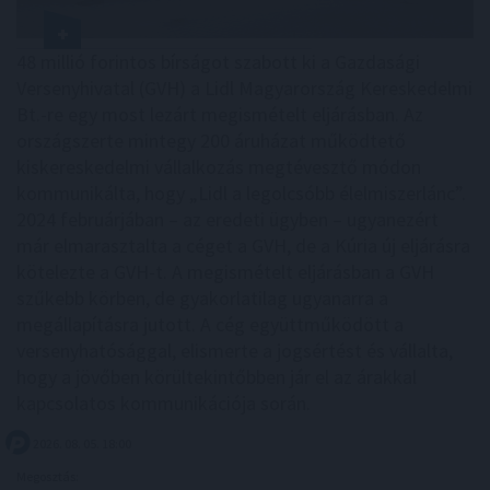
48 millió forintos bírságot szabott ki a Gazdasági
Versenyhivatal (GVH) a Lidl Magyarország Kereskedelmi
Bt.-re egy most lezárt megismételt eljárásban. Az
országszerte mintegy 200 áruházat működtető
kiskereskedelmi vállalkozás megtévesztő módon
kommunikálta, hogy „Lidl a legolcsóbb élelmiszerlánc”.
2024 februárjában – az eredeti ügyben – ugyanezért
már elmarasztalta a céget a GVH, de a Kúria új eljárásra
kötelezte a GVH-t. A megismételt eljárásban a GVH
szűkebb körben, de gyakorlatilag ugyanarra a
megállapításra jutott. A cég együttműködött a
versenyhatósággal, elismerte a jogsértést és vállalta,
hogy a jövőben körültekintőbben jár el az árakkal
kapcsolatos kommunikációja során.
2026. 08. 05. 18:00
Megosztás: