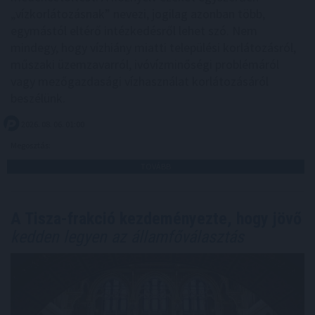
„vízkorlátozásnak” nevezi, jogilag azonban több,
egymástól eltérő intézkedésről lehet szó. Nem
mindegy, hogy vízhiány miatti települési korlátozásról,
műszaki üzemzavarról, ivóvízminőségi problémáról
vagy mezőgazdasági vízhasználat korlátozásáról
beszélünk.
2026. 08. 06. 01:00
Megosztás:
TOVÁBB
A Tisza-frakció kezdeményezte, hogy jövő
kedden legyen az államfőválasztás