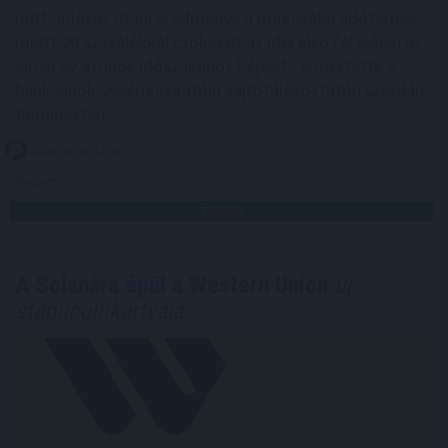
nőtt, adózás utáni eredménye a magasabb adóterhek
miatt 20 százalékkal csökkent az idei első fél évben az
előző év azonos időszakához képest - ismertette a
bank elnök-vezérigazgatója sajtótájékoztatón szerdán
Budapesten.
2026. 08. 05. 17:00
Megosztás:
TOVÁBB
A Solanára épül a Western Union
új
stabilcoinkártyája