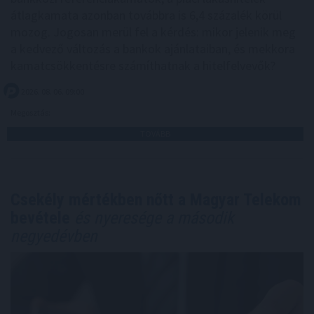
átlagkamata azonban továbbra is 6,4 százalék körül
mozog. Jogosan merül fel a kérdés: mikor jelenik meg
a kedvező változás a bankok ajánlataiban, és mekkora
kamatcsökkentésre számíthatnak a hitelfelvevők?
2026. 08. 06. 09:00
Megosztás:
TOVÁBB
Csekély mértékben nőtt a Magyar Telekom
bevétele
és nyeresége a második
negyedévben