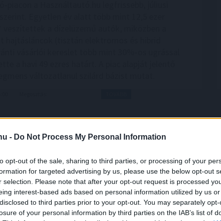
-piacon a Használtautó.hu legfrissebb, júliusi
 szerint. Egyetlen év alatt több mint 12,5 ezer
 veszítettek a dízelüzemű autók, miközben a
t hajtásláncok (tisztán elektromos és hibrid
ránti vásárlói kereslet több mint 30%-os ugrással
te a havi 49 ezres határt. A piac alapját jelentő
egmens változatlanul szilárd bázist mutat.
4:00
Megosztás:
TOVÁBB
erencsejáték Zrt.
.hu -
Do Not Process My Personal Information
óság, a szakmai minőség és a verseny erősítése
új marketing és kommunikációs ügynökségi
to opt-out of the sale, sharing to third parties, or processing of your per
formation for targeted advertising by us, please use the below opt-out s
lakít ki a Szerencsejáték Zrt. A társaság a következő
r selection. Please note that after your opt-out request is processed y
több lépcsőben meghirdetett pályázatokon
eing interest-based ads based on personal information utilized by us or
lasztja ki a marketing-, a média-, a nyomdai, a PR, a
disclosed to third parties prior to your opt-out. You may separately opt-
amint a rendezvényszervező ügynökségeit. Az új
losure of your personal information by third parties on the IAB’s list of