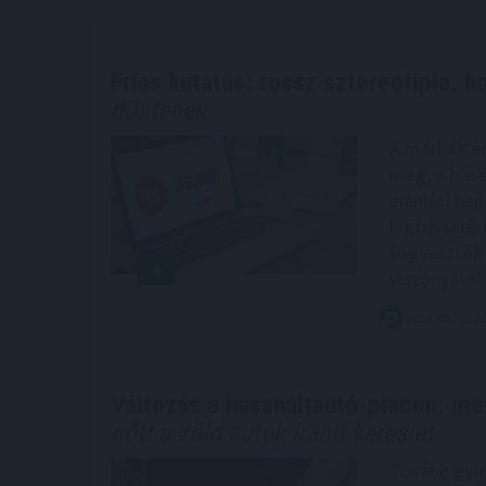
Friss kutatás: rossz sztereotípia, h
döntenek
A márkák ér
meg, a hűsé
ajánlási haj
legfrissebb
fogyasztók 
viszonyáról 
2026. 08. 06. 0
Változás a használtautó-piacon: me
nőtt a zöld autók iránti kereslet
Tovább gyor