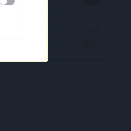
Mekkora a képen látható kocka
felszíne?
Rájössz-e a megoldásra?
Mennyi esélyed van, hogy havi 1
milliót keress?