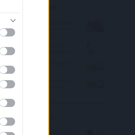
Befektetési tippek
Újabb MNB-döntés előtt - ennyivel
drágították meg a lakáshiteleket
az eddig kamatemelések
Már több mint 200 ezer család
igényelte a babaváró támogatást
Majdnem minden banknál drágultak
a lakáshitelek
Már hitelkártyakamaton ketyeg a
csok büntetés, és a személyi
kölcsönén a babaváró
Kalkulátor ajánló
Mikor fog megszületni a kisbabám?