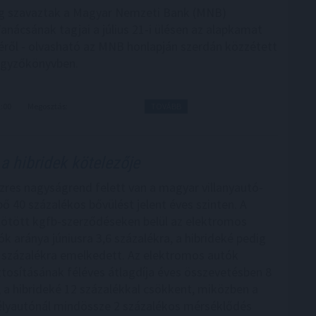
g szavaztak a Magyar Nemzeti Bank (MNB)
anácsának tagjai a július 21-i ülésen az alapkamat
ről - olvasható az MNB honlapján szerdán közzétett
jegyzőkönyvben.
2:00
Megosztás:
TOVÁBB
a hibridek kötelezője
zres nagyságrend felett van a magyar villanyautó-
bő 40 százalékos bővülést jelent éves szinten. A
kötött kgfb-szerződéseken belül az elektromos
k aránya júniusra 3,6 százalékra, a hibrideké pedig
 százalékra emelkedett. Az elektromos autók
ztosításának féléves átlagdíja éves összevetésben 8
, a hibrideké 12 százalékkal csökkent, miközben a
lyautónál mindössze 2 százalékos mérséklődés