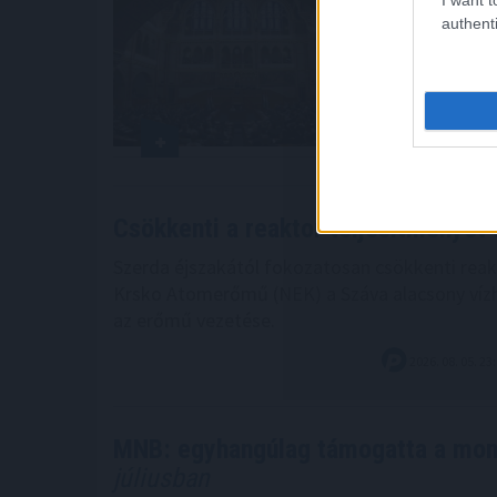
válassza me
authenti
2026. 08. 06. 0
Csökkenti a reaktor teljesítményét
Szerda éjszakától fokozatosan csökkenti reak
Krsko Atomerőmű (NEK) a Száva alacsony víz
az erőmű vezetése.
2026. 08. 05. 23
MNB: egyhangúlag támogatta a mon
júliusban