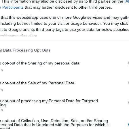
lakítása a szakmai ajánlások és piaci visszajelzések
. This information may also be disclosed by us to third parties on the
IA
ételével, független szakértők támogatásával
Participants
that may further disclose it to other third parties.
 that this website/app uses one or more Google services and may gath
including but not limited to your visit or usage behaviour. You may click 
3:00
Megosztás:
TOVÁBB
 to Google and its third-party tags to use your data for below specifi
ogle consent section.
l Data Processing Opt Outs
lcsóbban
gyógyszert - 7 lehetőség
nyugdíjas havonta többféle gyógyszert szed, ezért
o opt-out of the Sharing of my personal data.
 hagyott összeg könnyen elérheti a több ezer vagy
In
ízezer forintot. Kevesen tudják azonban, hogy a
o opt-out of the Sale of my Personal Data.
iztosítási támogatás mellett közgyógyellátás,
In
ti segítség, egyedi méltányosság és olcsóbb
ő készítmény is csökkentheti a kiadásokat.
to opt-out of processing my Personal Data for Targeted
ing.
2:00
Megosztás:
TOVÁBB
In
o opt-out of Collection, Use, Retention, Sale, and/or Sharing
ersonal Data that Is Unrelated with the Purposes for which it
lected.