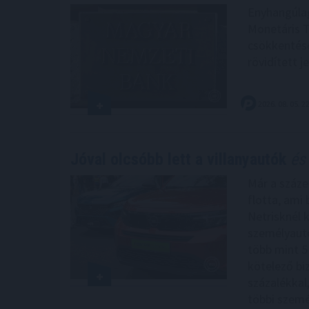
Enyhangúla
Monetáris T
csökkentésé
rövidített 
2026. 08. 05. 2
Jóval olcsóbb lett a villanyautók
és 
Már a száze
flotta, ami 
Netrisknél 
személyautó
több mint 5
kötelező bi
százalékkal
többi szemé