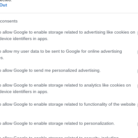
Out
gyarországon?
consents
lámok és tartós aszály idején gyakran jelennek meg
o allow Google to enable storage related to advertising like cookies on
mények, amelyek megtiltják a vezetékes ivóvízzel
evice identifiers in apps.
solást, autómosást vagy medencetöltést. A köznyelv
zerűen „vízkorlátozásnak” nevezi, jogilag azonban
o allow my user data to be sent to Google for online advertising
s.
stól eltérő intézkedésről lehet szó. Nem mindegy,
y miatti települési korlátozásról, műszaki
to allow Google to send me personalized advertising.
l, ivóvízminőségi problémáról vagy mezőgazdasági
t korlátozásáról beszélünk.
o allow Google to enable storage related to analytics like cookies on
evice identifiers in apps.
1:00
Megosztás:
TOVÁBB
o allow Google to enable storage related to functionality of the website
gy jövő
kedden legyen az
o allow Google to enable storage related to personalization.
kció kezdeményezte, hogy a parlament jövő kedden
o allow Google to enable storage related to security, including