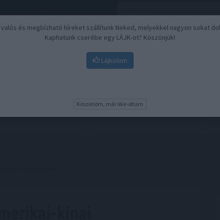
, valós és megbízható híreket szállítunk Neked, melyekkel nagyon sokat do
Kaphatunk cserébe egy LÁJK-ot? Köszönjük!
Lájkolom
Nyugdíj
Biztosítási befektetések
BU
Köszönöm, már like-oltam
ínai együttműködést
merikai-kínai