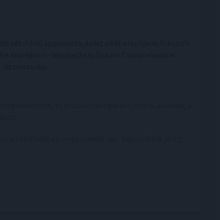
abb kétoldalú kapcsolata, ezért a két országnak fokoznia
se érdekében - jelentette ki Donald Trump amerikai
 díszvacsorán.
dégszeretetét, és közölte: látogatása fontos állomás, a
atott.
csönös tisztelet és megbecsülés van, kapcsolatuk pedig