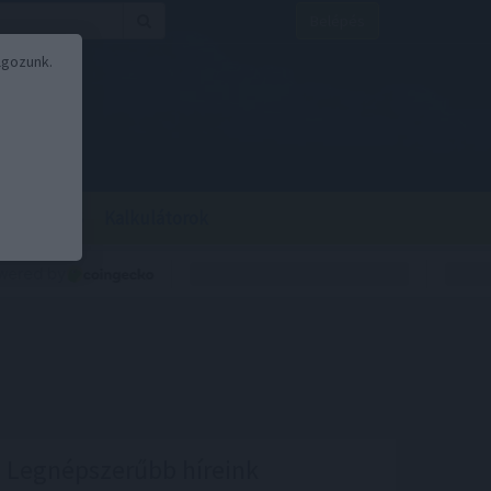
Belépés
lgozunk.
BOR
BIRS
Kalkulátorok
Legnépszerűbb híreink