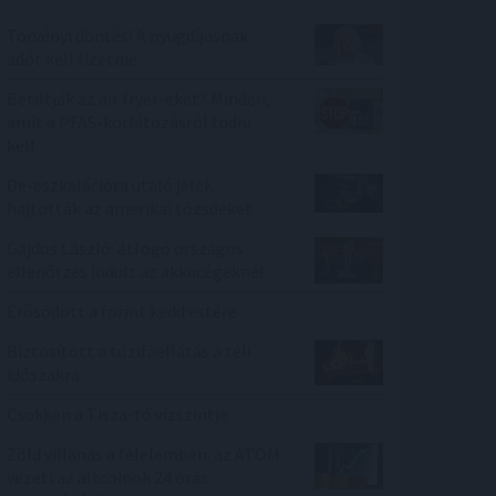
Törvényi döntés! A nyugdíjasnak
adót kell fizetnie
Betiltják az air fryer-eket? Minden,
amit a PFAS-korlátozásról tudni
kell
De-eszkalációra utaló jelek
hajtották az amerikai tőzsdéket
Gajdos László: átfogó országos
ellenőrzés indult az akkucégeknél
Erősödött a forint kedd estére
Biztosított a tűzifaellátás a téli
időszakra
Csökken a Tisza-tó vízszintje
Zöld villanás a félelemben: az ATOM
vezeti az altcoinok 24 órás