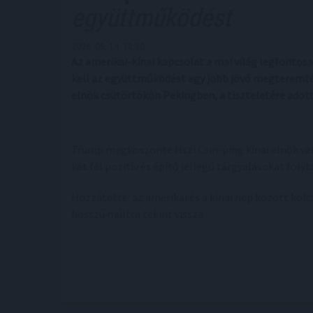
együttműködést
2026. 05. 14. 18:30
Az amerikai-kínai kapcsolat a mai világ legfontos
kell az együttműködést egy jobb jövő megteremté
elnök csütörtökön Pekingben, a tiszteletére adott
Trump megköszönte Hszi Csin-ping kínai elnök ven
két fél pozitív és építő jellegű tárgyalásokat folyt
Hozzátette: az amerikai és a kínai nép között köl
hosszú múltra tekint vissza.