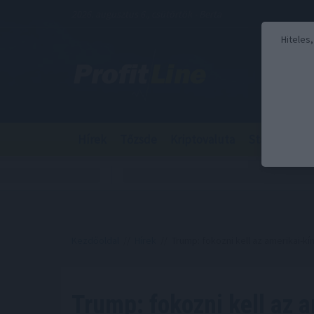
2026. augusztus 6., csütörtök - Berta
Hiteles
Hírek
Tőzsde
Kriptovaluta
Stabilcoin
Kezdőoldal
//
Hírek
// Trump: fokozni kell az amerikai-k
Trump: fokozni kell az a