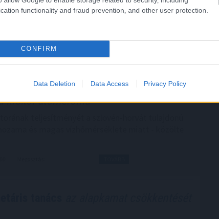
g az új köztársasági elnököt.
cation functionality and fraud prevention, and other user protection.
CONFIRM
0:05
Megosztás:
TOVÁBB
Data Deletion
Data Access
Privacy Policy
a krskói atomerőmű
torának teljesítményét a szlovén-horvát tulajdonú
hozama és magas vízhőmérséklete miatt - közölte
:00
Megosztás:
TOVÁBB
etáris tanács
az alapkamat csökkentését