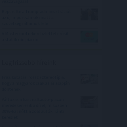
visszavágását
Beperelte a Trump-adminisztrációt
az új importvámok miatt a
szövetségi államok fele
A Mastercard rekordüzlettel erősít
a stabilcoin piacon
Legfrissebb híreink
Friss kutatás: rossz sztereotípia,
hogy a magyarok csak az ár alapján
döntenek
Változás a használtautó-piacon:
meredeken esik a dízel, miközben
30%-kal nőtt a zöld autók iránti
kereslet