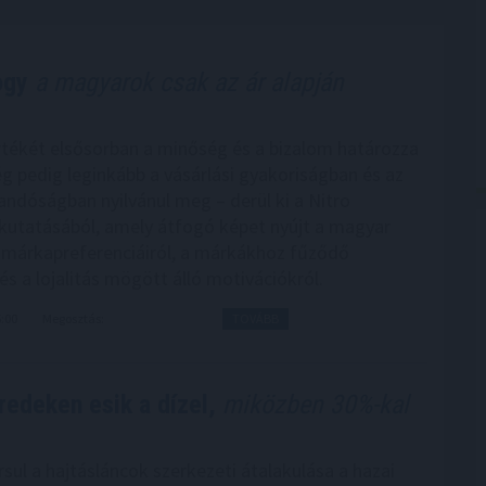
ogy
a magyarok csak az ár alapján
tékét elsősorban a minőség és a bizalom határozza
g pedig leginkább a vásárlási gyakoriságban és az
landóságban nyilvánul meg – derül ki a Nitro
 kutatásából, amely átfogó képet nyújt a magyar
márkapreferenciáiról, a márkákhoz fűződő
és a lojalitás mögött álló motivációkról.
5:00
Megosztás:
TOVÁBB
redeken esik a dízel,
miközben 30%-kal
sul a hajtásláncok szerkezeti átalakulása a hazai