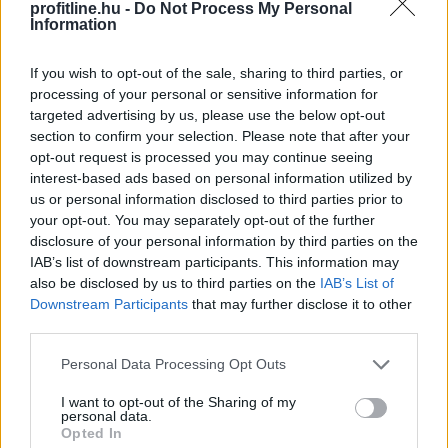
profitline.hu -
Do Not Process My Personal
Information
Megtorpant az áremelkedés, de sok eladó
még
mindig durván túlárazza eladó
If you wish to opt-out of the sale, sharing to third parties, or
processing of your personal or sensitive information for
ingatlanát
targeted advertising by us, please use the below opt-out
section to confirm your selection. Please note that after your
opt-out request is processed you may continue seeing
interest-based ads based on personal information utilized by
us or personal information disclosed to third parties prior to
your opt-out. You may separately opt-out of the further
disclosure of your personal information by third parties on the
IAB’s list of downstream participants. This information may
also be disclosed by us to third parties on the
IAB’s List of
Downstream Participants
that may further disclose it to other
third parties.
Please note that this website/app uses one or more Google
Personal Data Processing Opt Outs
services and may gather and store information including but
not limited to your visit or usage behaviour. You may click to
I want to opt-out of the Sharing of my
Annak ellenére, hogy az idei év második negyedévében
personal data.
grant or deny consent to Google and its third-party tags to
Opted In
csökkentek az ingatlanárak, az eladók egy része
use your data for below specified purposes in below Google