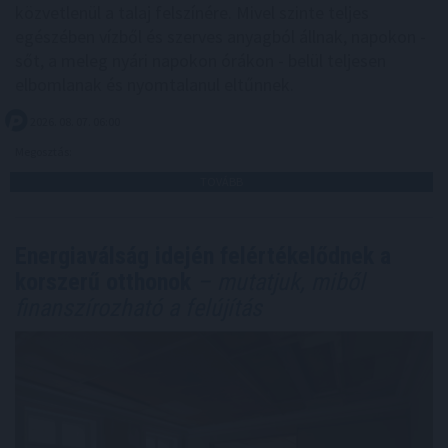
közvetlenül a talaj felszínére. Mivel szinte teljes
egészében vízből és szerves anyagból állnak, napokon -
sőt, a meleg nyári napokon órákon - belül teljesen
elbomlanak és nyomtalanul eltűnnek.
2026. 08. 07. 06:00
Megosztás:
TOVÁBB
Energiaválság idején felértékelődnek a
korszerű otthonok
– mutatjuk, miből
finanszírozható a felújítás