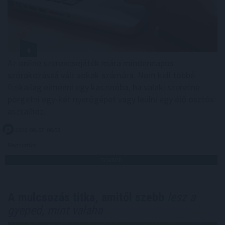
Az online szerencsejáték mára mindennapos
szórakozássá vált sokak számára. Nem kell többé
fizikailag elmenni egy kaszinóba, ha valaki szeretne
pörgetni egy-két nyerőgépet vagy leülni egy élő osztós
asztalhoz.
2026. 08. 07. 06:59
Megosztás:
TOVÁBB
A mulcsozás titka, amitől szebb
lesz a
gyeped, mint valaha