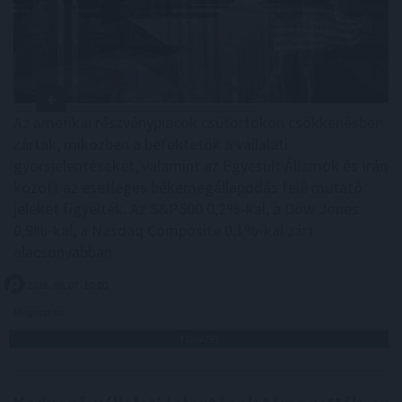
Az amerikai részvénypiacok csütörtökön csökkenésben
zártak, miközben a befektetők a vállalati
gyorsjelentéseket, valamint az Egyesült Államok és Irán
között az esetleges békemegállapodás felé mutató
jeleket figyelték. Az S&P500 0,2%-kal, a Dow Jones
0,9%-kal, a Nasdaq Composite 0,1%-kal zárt
alacsonyabban.
2026. 08. 07. 10:00
Megosztás:
TOVÁBB