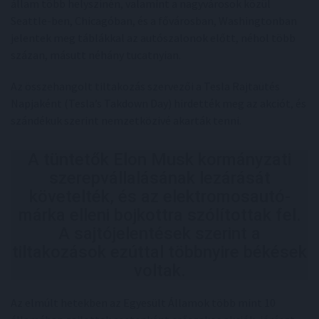
állam több helyszínén, valamint a nagyvárosok közül
Seattle-ben, Chicagóban, és a fővárosban, Washingtonban
jelentek meg táblákkal az autószalonok előtt, néhol több
százan, másutt néhány tucatnyian.
Az összehangolt tiltakozás szervezői a Tesla Rajtaütés
Napjaként (Tesla’s Takdown Day) hirdették meg az akciót, és
szándékuk szerint nemzetközivé akarták tenni.
A tüntetők Elon Musk kormányzati
szerepvállalásának lezárását
követelték, és az elektromosautó-
márka elleni bojkottra szólítottak fel.
A sajtójelentések szerint a
tiltakozások ezúttal többnyire békések
voltak.
Az elmúlt hetekben az Egyesült Államok több mint 10