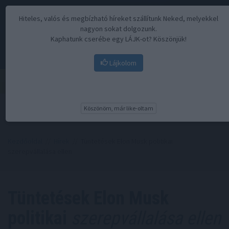
Hiteles, valós és megbízható híreket szállítunk Neked, melyekkel
nagyon sokat dolgozunk.
Kaphatunk cserébe egy LÁJK-ot? Köszönjük!
Lájkolom
Menü
Köszönöm, már like-oltam
Kezdőoldal
//
Hírek
// Tüntetések Elon Musk politikai
szerepvállalása ellen
Tüntetések Elon Musk
politikai
szerepvállalása ellen