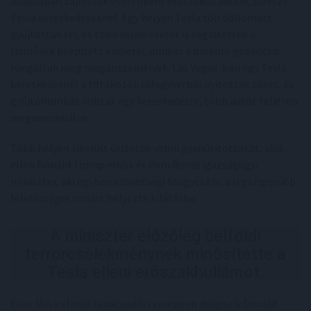
államában zajlottak esetenként erőszakos akciók, jórészt
Tesla kereskedéseknél. Egy helyen Tesla töltőállomást
gyújtottak fel, és több olyan esetet is rögzítettek a
járművek beépített kamerái, amikor a parkoló gépkocsit
rongálták meg magánszemélyek. Las Vegas-ban egy Tesla
kereskedésnél a tiltakozók lőfegyverből nyitottak tüzet, és
gyújtóbombát dobtak egy kereskedésre, több autót teljesen
megsemmisítve.
Több helyen sikerült őrizetbe venni gyanúsítottakat, akik
ellen Donald Trump elnök és Pam Bondi igazságügyi
miniszter, aki egyben szövetségi főügyész is, a legszigorúbb
felelősségre vonást helyezte kilátásba.
A miniszter előzőleg belföldi
terrorcselekménynek minősítette a
Tesla elleni erőszakhullámot.
Elon Musk
elnöki tanácsadói szerepben dolgozik Donald