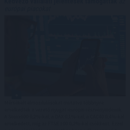
Kedvező vállalati jelentések támogatták
az
európai piacokat
Mérsékelt elmozdulásokat mutatva többnyire
emelkedtek a vezető nyugat-európai részvényindexek.
A Stoxx600 0,2%-kal, a DAX 0,1%-kal, a CAC40 0,4%-kal
emelkedett, míg az FTSE 100 0,2%-kal csökkent. Ezzel