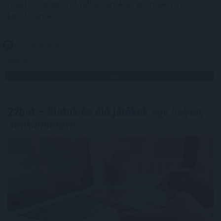
is aktív szereplőivé válhassanak az energiakrízis
kezelésének.
2026. 08. 07. 07:00
Megosztás:
TOVÁBB
22bet – Slotok és élő játékok
egy helyen,
áttekinthetően