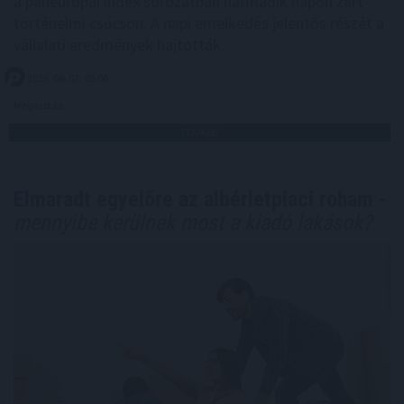
a páneurópai index sorozatban harmadik napon zárt
történelmi csúcson. A napi emelkedés jelentős részét a
vállalati eredmények hajtották.
2026. 08. 07. 09:00
Megosztás:
TOVÁBB
Elmaradt egyelőre az albérletpiaci roham -
mennyibe kerülnek most a kiadó lakások?