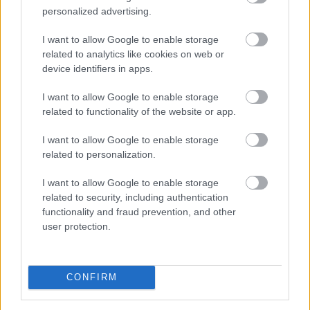
personalized advertising.
I want to allow Google to enable storage
related to analytics like cookies on web or
device identifiers in apps.
I want to allow Google to enable storage
related to functionality of the website or app.
I want to allow Google to enable storage
related to personalization.
A kormány augusztus 1-jén módosította a
I want to allow Google to enable storage
villamosenergia-ellátási válsághelyzet kezelésének
related to security, including authentication
functionality and fraud prevention, and other
szabályait, ami jól mutatja, hogy az energiaellátást
user protection.
érintő kockázatok kezelése egyre nagyobb figyelmet
kap szabályozói oldalról is. A rekordalacsony dunai
vízállás, a hőhullámok és az aszály egyértelművé teszik,
CONFIRM
hogy a klímaváltozás már nem jövőbeli forgatókönyv:
kézzelfogható üzleti kockázat, amely a hazai