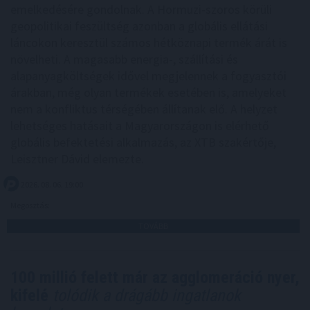
emelkedésére gondolnak. A Hormuzi-szoros körüli
geopolitikai feszültség azonban a globális ellátási
láncokon keresztül számos hétköznapi termék árát is
növelheti. A magasabb energia-, szállítási és
alapanyagköltségek idővel megjelennek a fogyasztói
árakban, még olyan termékek esetében is, amelyeket
nem a konfliktus térségében állítanak elő. A helyzet
lehetséges hatásait a Magyarországon is elérhető
globális befektetési alkalmazás, az XTB szakértője,
Leisztner Dávid elemezte.
2026. 08. 06. 19:00
Megosztás:
TOVÁBB
100 millió felett már az agglomeráció nyer,
kifelé
tolódik a drágább ingatlanok