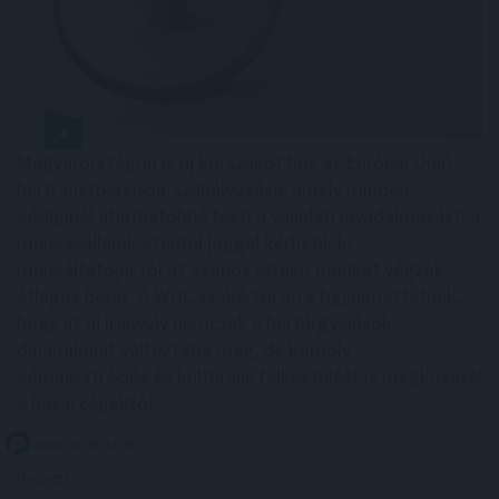
Magyarországon is új korszakot hoz az Európai Unió
bértranszparencia-szabályozása, amely minden
eddiginél átláthatóbbá teszi a vállalati javadalmazást: a
munkavállalók ezentúl joggal kérhetik ki
munkáltatójuktól az azonos értékű munkát végzők
átlagos bérét. A WHC szakértői arra figyelmeztetnek,
hogy az új irányelv nemcsak a bértárgyalások
dinamikáját változtatja meg, de komoly
adminisztrációs és kulturális felkészülést is megkövetel
a hazai cégektől.
2026. 08. 06. 22:00
Megosztás: