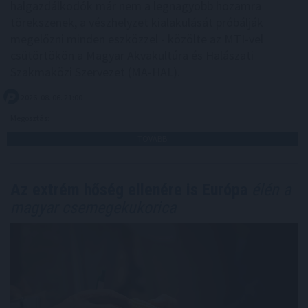
halgazdálkodók már nem a legnagyobb hozamra
törekszenek, a vészhelyzet kialakulását próbálják
megelőzni minden eszközzel - közölte az MTI-vel
csütörtökön a Magyar Akvakultúra és Halászati
Szakmaközi Szervezet (MA-HAL).
2026. 08. 06. 21:00
Megosztás:
TOVÁBB
Az extrém hőség ellenére is Európa
élén a
magyar csemegekukorica