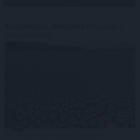
TOVÁBB
A vészhelyzet elkerülésén
dolgoznak a
halgazdálkodók
A rendkívüli hőség és szárazság közepette a