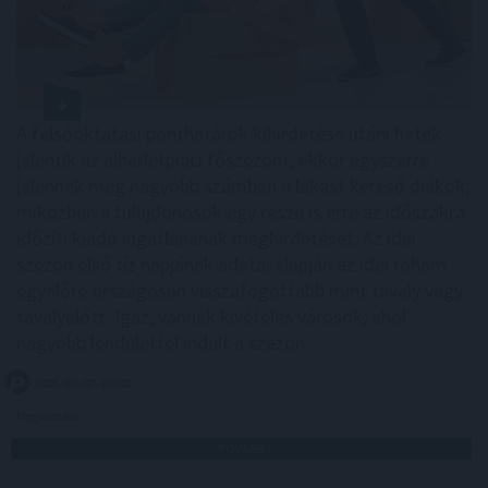
A felsőoktatási ponthatárok kihirdetése utáni hetek
jelentik az albérletpiaci főszezont, ekkor egyszerre
jelennek meg nagyobb számban a lakást kereső diákok,
miközben a tulajdonosok egy része is erre az időszakra
időzíti kiadó ingatlanának meghirdetését. Az idei
szezon első tíz napjának adatai alapján az idei roham
egyelőre országosan visszafogottabb mint tavaly vagy
tavalyelőtt. Igaz, vannak kivételes városok, ahol
nagyobb lendülettel indult a szezon.
2026. 08. 07. 08:00
Megosztás:
TOVÁBB