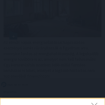
Az elmúlt napok energiaellátással kapcsolatos
eseményei ismét ráirányították a figyelmet arra,
mennyire fontos az energiahatékonyság. A legolcsóbb
energia továbbra is az, amelyet nem kell felhasználni.
Egy korszerűsítés azonban több millió forintos
beruházás is lehet, amelyet a legtöbb háztartás nem
tud önerőből finanszírozni.
2026. 08. 07. 05:00
Megosztás:
TOVÁBB