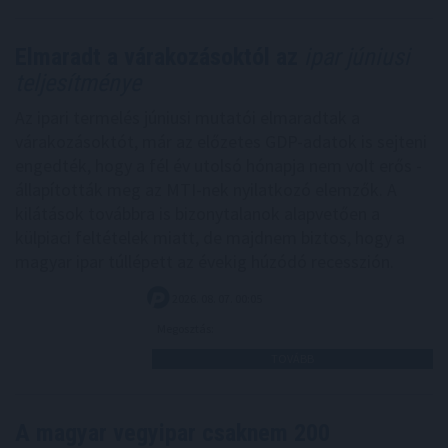
Elmaradt a várakozásoktól az
ipar júniusi
teljesítménye
Az ipari termelés júniusi mutatói elmaradtak a
várakozásoktót, már az előzetes GDP-adatok is sejteni
engedték, hogy a fél év utolsó hónapja nem volt erős -
állapították meg az MTI-nek nyilatkozó elemzők. A
kilátások továbbra is bizonytalanok alapvetően a
külpiaci feltételek miatt, de majdnem biztos, hogy a
magyar ipar túllépett az évekig húzódó recesszión.
2026. 08. 07. 00:05
Megosztás:
TOVÁBB
A magyar vegyipar csaknem 200