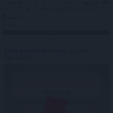
feladatok és az új ingerek — szoros összefüggésben áll
a szellemi hanyatlás alacsonyabb kockázatával .
2026. 08. 07. 02:00
Megosztás:
TOVÁBB
Hőkupola bezárult: bajban
a klímát
használók is