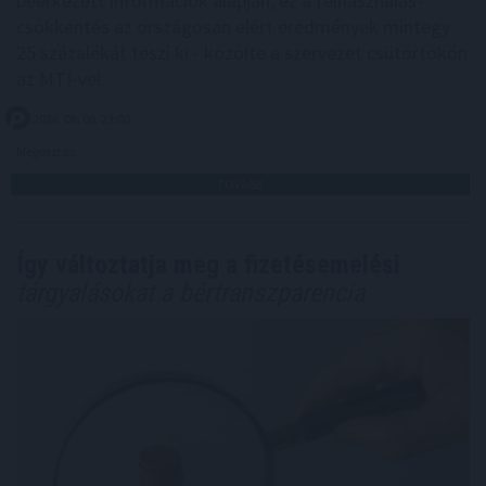
beérkezett információk alapján, ez a felhasználás-
csökkentés az országosan elért eredmények mintegy
25 százalékát teszi ki - közölte a szervezet csütörtökön
az MTI-vel.
2026. 08. 06. 23:00
Megosztás:
TOVÁBB
Így változtatja meg a fizetésemelési
tárgyalásokat a bértranszparencia