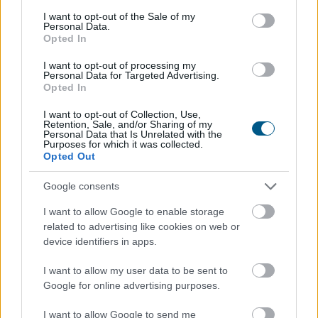
továbbra is a korábbi piaci helyzetből indul ki a hirdetési
consent section.
I want to opt-out of the Sale of my
árak meghatározásánál. A Balla Ingatlan szakértői
Personal Data.
Opted In
szerint ennek következtében még mindig gyakori az 5–
10 százalékos, sőt olykor a 15–20 százalékos túlárazás
I want to opt-out of processing my
is, ami jelentősen megnehezítheti, vagy adott esetben
Personal Data for Targeted Advertising.
Opted In
akár lehetetlenné is teszi az értékesítést.
I want to opt-out of Collection, Use,
2026. 08. 07. 04:00
Retention, Sale, and/or Sharing of my
Personal Data that Is Unrelated with the
Megosztás:
Purposes for which it was collected.
Opted Out
TOVÁBB
Google consents
I want to allow Google to enable storage
Rekordhőség, rekordkockázat: a
related to advertising like cookies on web or
klímaváltozás
már a vállalatok működését
device identifiers in apps.
is átírja
I want to allow my user data to be sent to
Google for online advertising purposes.
I want to allow Google to send me