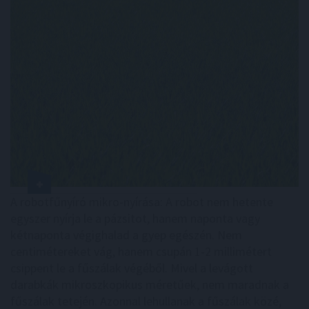
A robotfűnyíró mikro-nyírása: A robot nem hetente
egyszer nyírja le a pázsitot, hanem naponta vagy
kétnaponta végighalad a gyep egészén. Nem
centimétereket vág, hanem csupán 1-2 millimétert
csippent le a fűszálak végéből. Mivel a levágott
darabkák mikroszkopikus méretűek, nem maradnak a
fűszálak tetején. Azonnal lehullanak a fűszálak közé,