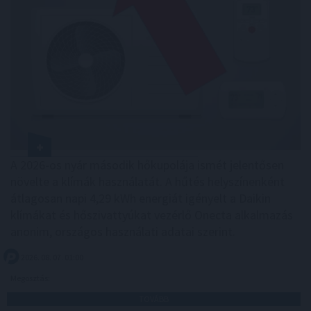
A 2026-os nyár második hőkupolája ismét jelentősen
növelte a klímák használatát. A hűtés helyszínenként
átlagosan napi 4,29 kWh energiát igényelt a Daikin
klímákat és hőszivattyúkat vezérlő Onecta alkalmazás
anonim, országos használati adatai szerint.
2026. 08. 07. 01:00
Megosztás:
TOVÁBB