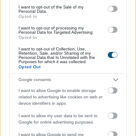
consent section.
I want to opt-out of the Sale of my
Personal Data.
Opted In
I want to opt-out of processing my
Personal Data for Targeted Advertising.
Opted In
I want to opt-out of Collection, Use,
Retention, Sale, and/or Sharing of my
Personal Data that Is Unrelated with the
Purposes for which it was collected.
Opted Out
Google consents
Júliusban a fogyasztói árak átlagosan 1,2 százalékkal
haladták meg az egy évvel korábbiakat, júniushoz
I want to allow Google to enable storage
related to advertising like cookies on web or
képest pedig 0,1 százalékkal csökkentek - jelentette
device identifiers in apps.
pénteken a Központi Statisztikai Hivatal (KSH).
I want to allow my user data to be sent to
Google for online advertising purposes.
2026. 08. 07. 13:00
Megosztás:
I want to allow Google to send me