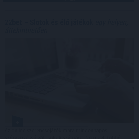
22bet – Slotok és élő játékok
egy helyen,
áttekinthetően
Az online szerencsejáték mára mindennapos
szórakozássá vált sokak számára. Nem kell többé