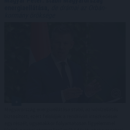
Magyar Péter: stabil Magyarország
energiaellátása,
de drámai az Orbán-
kormány öröksége
Magyarország energiaellátása stabil, az ivóvízellátás
biztosított, ezért feloldják a rendkívüli intézkedések
egy részét, ugyanakkor folyamatosan figyelemmel