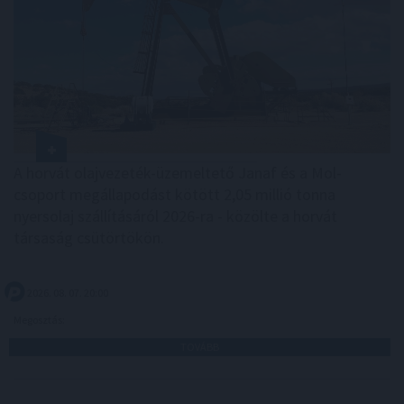
A horvát olajvezeték-üzemeltető Janaf és a Mol-
csoport megállapodást kötött 2,05 millió tonna
nyersolaj szállításáról 2026-ra - közölte a horvát
társaság csütörtökön.
2026. 08. 07. 20:00
Megosztás:
TOVÁBB