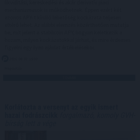
likviditási, kereskedési és akár derivatív piaci
mechanizmusok is működhetnek. Éppen ezért két
azonos APY-t kínáló lehetőség kockázata teljesen
eltérő lehet. Az alábbi elemzés közérthetően mutatja
be, mit jelent a stabilcoin APY, hogyan keletkezik a
hozam, milyen kockázatokkal járhat, és mire érdemes
figyelni egy ilyen ajánlat értékelésekor.
2026. 08. 07. 19:00
Megosztás:
TOVÁBB
Korlátozta a versenyt az egyik ismert
hazai fodrászcikk
forgalmazó, komoly GVH-
bírság lett a vége