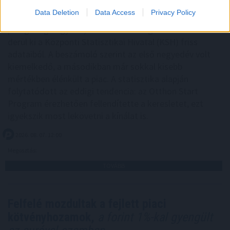
Az első félévben 22 százalékkal több lakás épült, mint
Data Deletion
Data Access
Privacy Policy
egy évvel korábban, a kiadott építési engedélyek száma
pedig még nagyobb, 29 százalékos ugrást mutatott –
derül ki a Központi Statisztikai Hivatal (KSH) friss
adataiból. A beszámoló szerint az első negyedév volt
kiemelkedő, a másodikban már sokkal kisebb
mértékben élénkült a piac. A statisztika alapján
folytatódott az eddigi tendencia: az Otthon Start
Program érezhetően fellendítette a keresletet, ezt
igyekszik most lekövetni a kínálat is.
2026. 08. 07. 12:00
Megosztás:
TOVÁBB
Felfelé mozdultak a fejlett piaci
kötvényhozamok,
a forint 1%-kal gyengült