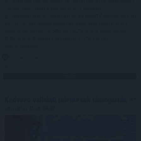
Az amerikai részvénypiacok csütörtökön csökkenésben
zártak, miközben a befektetők a vállalati
gyorsjelentéseket, valamint az Egyesült Államok és Irán
között az esetleges békemegállapodás felé mutató
jeleket figyelték. Az S&P500 0,2%-kal, a Dow Jones
0,9%-kal, a Nasdaq Composite 0,1%-kal zárt
alacsonyabban.
2026. 08. 07. 10:00
Megosztás:
TOVÁBB
Kedvező vállalati jelentések támogatták
az
európai piacokat