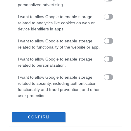
personalized advertising.
TOVÁBB
I want to allow Google to enable storage
related to analytics like cookies on web or
Beindultak a lakásépítések
device identifiers in apps.
Magyarországon
– Ez már az Otthon Start
I want to allow Google to enable storage
hatása?
related to functionality of the website or app.
I want to allow Google to enable storage
related to personalization.
I want to allow Google to enable storage
related to security, including authentication
functionality and fraud prevention, and other
user protection.
CONFIRM