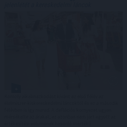
jelenlétét a kereskedelmi láncok
Komoly alkalmazkodást kívánt az első félév az
élelmiszer-kiskereskedelmi láncoktól és ez a második
félévben is így marad. A deflációs környezet ugyan
mérsékelte az árakat, ez azonban nem járt együtt az
értékesítési volumenek hasonló mértékű