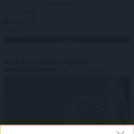
növekedésével - derült ki a CBA és a Penny
értékeléséből.
2026. 08. 07. 16:00
Megosztás:
TOVÁBB
A várakozásoknak megfelelő
bevételnövekedést
ért el a Richter