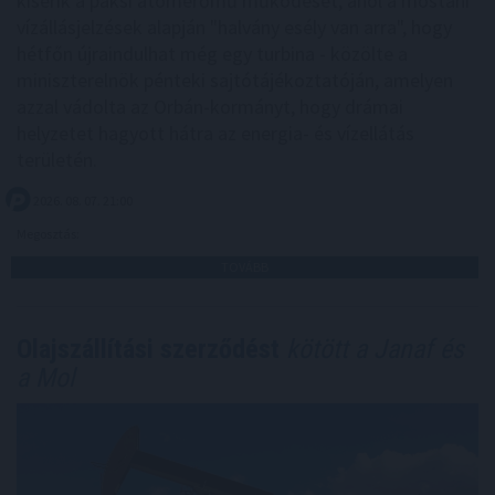
kísérik a paksi atomerőmű működését, ahol a mostani
vízállásjelzések alapján "halvány esély van arra", hogy
hétfőn újraindulhat még egy turbina - közölte a
miniszterelnök pénteki sajtótájékoztatóján, amelyen
azzal vádolta az Orbán-kormányt, hogy drámai
helyzetet hagyott hátra az energia- és vízellátás
területén.
2026. 08. 07. 21:00
Megosztás:
TOVÁBB
Olajszállítási szerződést
kötött a Janaf és
a Mol