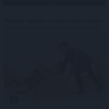
TOVÁBB
Elmaradt egyelőre az albérletpiaci roham -
mennyibe kerülnek most a kiadó lakások?
A felsőoktatási ponthatárok kihirdetése utáni hetek