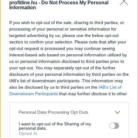
profitline.hu -
Do Not Process My Personal
Information
If you wish to opt-out of the sale, sharing to third parties, or
processing of your personal or sensitive information for
A Richter Gedeon Nyrt. konszolidált árbevétele az első
targeted advertising by us, please use the below opt-out
fél évben 461,6 milliárd forint lett, 0,8 százalékkal
section to confirm your selection. Please note that after your
elmaradt az előző év azonos időszakitól - közölte a
opt-out request is processed you may continue seeing
gyógyszeripari vállalat a Budapesti Értéktőzsde (BÉT)
interest-based ads based on personal information utilized by
us or personal information disclosed to third parties prior to
honlapján pénteken.
your opt-out. You may separately opt-out of the further
disclosure of your personal information by third parties on the
2026. 08. 07. 14:00
IAB’s list of downstream participants. This information may
Megosztás:
also be disclosed by us to third parties on the
IAB’s List of
TOVÁBB
Downstream Participants
that may further disclose it to other
third parties.
Please note that this website/app uses one or more Google
Personal Data Processing Opt Outs
KSH: júliusban 1,2 százalékra
csökkent az
services and may gather and store information including but
infláció
not limited to your visit or usage behaviour. You may click to
I want to opt-out of the Sharing of my
personal data.
grant or deny consent to Google and its third-party tags to
Opted In
use your data for below specified purposes in below Google