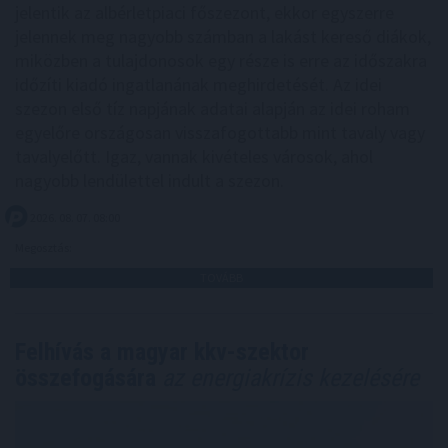
jelentik az albérletpiaci főszezont, ekkor egyszerre
jelennek meg nagyobb számban a lakást kereső diákok,
miközben a tulajdonosok egy része is erre az időszakra
időzíti kiadó ingatlanának meghirdetését. Az idei
szezon első tíz napjának adatai alapján az idei roham
egyelőre országosan visszafogottabb mint tavaly vagy
tavalyelőtt. Igaz, vannak kivételes városok, ahol
nagyobb lendülettel indult a szezon.
2026. 08. 07. 08:00
Megosztás:
TOVÁBB
Felhívás a magyar kkv-szektor
összefogására
az energiakrízis kezelésére