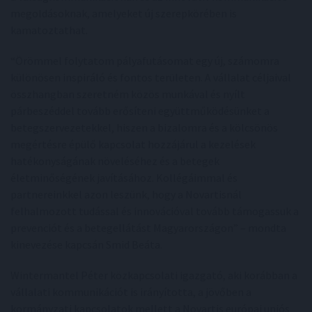
megoldásoknak, amelyeket új szerepkörében is
kamatoztathat.
“Örömmel folytatom pályafutásomat egy új, számomra
különösen inspiráló és fontos területen. A vállalat céljaival
összhangban szeretném közös munkával és nyílt
párbeszéddel tovább erősíteni együttműködésünket a
betegszervezetekkel, hiszen a bizalomra és a kölcsönös
megértésre épülő kapcsolat hozzájárul a kezelések
hatékonyságának növeléséhez és a betegek
életminőségének javításához. Kollégáimmal és
partnereinkkel azon leszünk, hogy a Novartisnál
felhalmozott tudással és innovációval tovább támogassuk a
prevenciót és a betegellátást Magyarországon” – mondta
kinevezése kapcsán Smid Beáta.
Wintermantel Péter közkapcsolati igazgató, aki korábban a
vállalati kommunikációt is irányította, a jövőben a
kormányzati kapcsolatok mellett a Novartis európai uniós