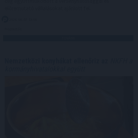
cég együttműködött a versenyhatósággal és
előremutató vállalásokat ajánlott fel.
2026. 08. 07. 18:00
Megosztás:
TOVÁBB
Nemzetközi konyhákat ellenőriz az
NKFH a
kormányhivatalokkal együtt