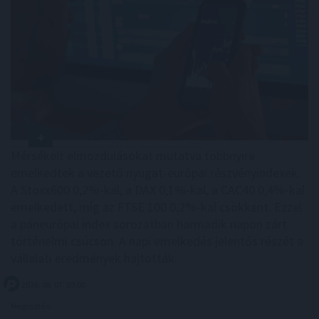
Mérsékelt elmozdulásokat mutatva többnyire
emelkedtek a vezető nyugat-európai részvényindexek.
A Stoxx600 0,2%-kal, a DAX 0,1%-kal, a CAC40 0,4%-kal
emelkedett, míg az FTSE 100 0,2%-kal csökkent. Ezzel
a páneurópai index sorozatban harmadik napon zárt
történelmi csúcson. A napi emelkedés jelentős részét a
vállalati eredmények hajtották.
2026. 08. 07. 09:00
Megosztás: