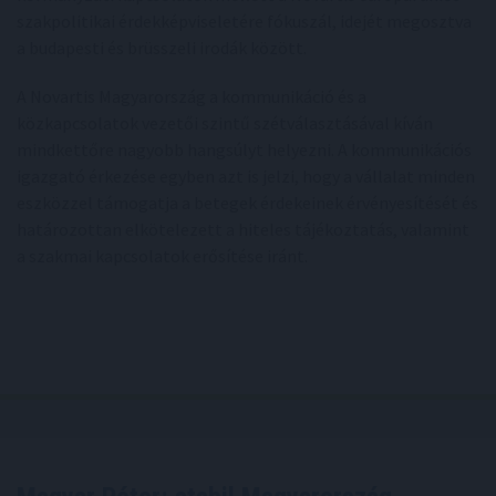
szakpolitikai érdekképviseletére fókuszál, idejét megosztva
a budapesti és brüsszeli irodák között.
A Novartis Magyarország a kommunikáció és a
közkapcsolatok vezetői szintű szétválasztásával kíván
mindkettőre nagyobb hangsúlyt helyezni. A kommunikációs
igazgató érkezése egyben azt is jelzi, hogy a vállalat minden
eszközzel támogatja a betegek érdekeinek érvényesítését és
határozottan elkötelezett a hiteles tájékoztatás, valamint
a szakmai kapcsolatok erősítése iránt.