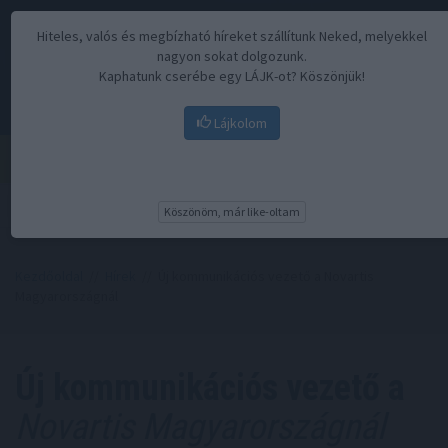
Hiteles, valós és megbízható híreket szállítunk Neked, melyekkel
nagyon sokat dolgozunk.
Kaphatunk cserébe egy LÁJK-ot? Köszönjük!
Lájkolom
Menü
Köszönöm, már like-oltam
Kezdőoldal
//
Hírek
// Új kommunikációs vezető a Novartis
Magyarországnál
Új kommunikációs vezető a
Novartis Magyarországnál