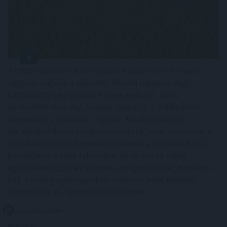
A robotfűnyíró mikro-nyírása: A robot nem hetente
egyszer nyírja le a pázsitot, hanem naponta vagy
kétnaponta végighalad a gyep egészén. Nem
centimétereket vág, hanem csupán 1-2 millimétert
csippent le a fűszálak végéből. Mivel a levágott
darabkák mikroszkopikus méretűek, nem maradnak a
fűszálak tetején. Azonnal lehullanak a fűszálak közé,
közvetlenül a talaj felszínére. Mivel szinte teljes
egészében vízből és szerves anyagból állnak, napokon -
sőt, a meleg nyári napokon órákon - belül teljesen
elbomlanak és nyomtalanul eltűnnek.
2026. 08. 07. 06:00
Megosztás: