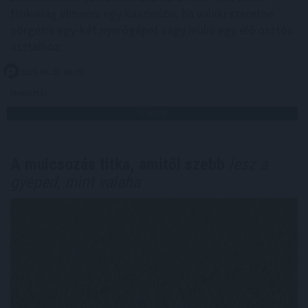
fizikailag elmenni egy kaszinóba, ha valaki szeretne
pörgetni egy-két nyerőgépet vagy leülni egy élő osztós
asztalhoz.
2026. 08. 07. 06:59
Megosztás:
TOVÁBB
A mulcsozás titka, amitől szebb
lesz a
gyeped, mint valaha