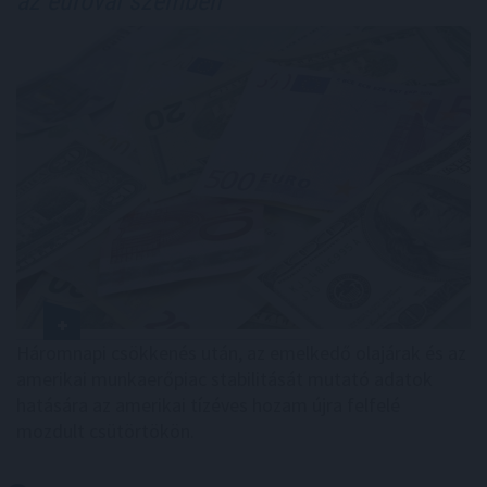
az euróval szemben
Háromnapi csökkenés után, az emelkedő olajárak és az
amerikai munkaerőpiac stabilitását mutató adatok
hatására az amerikai tízéves hozam újra felfelé
mozdult csütörtökön.