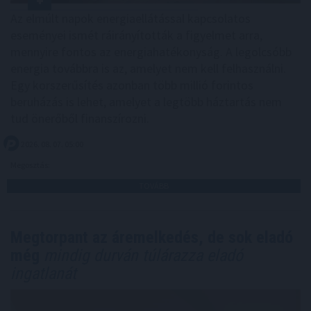
Az elmúlt napok energiaellátással kapcsolatos
eseményei ismét ráirányították a figyelmet arra,
mennyire fontos az energiahatékonyság. A legolcsóbb
energia továbbra is az, amelyet nem kell felhasználni.
Egy korszerűsítés azonban több millió forintos
beruházás is lehet, amelyet a legtöbb háztartás nem
tud önerőből finanszírozni.
2026. 08. 07. 05:00
Megosztás:
TOVÁBB
Megtorpant az áremelkedés, de sok eladó
még
mindig durván túlárazza eladó
ingatlanát