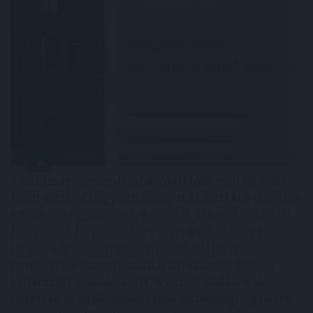
A Gazdasági Versenyhivatal (GVH) több mint 68 millió
forint versenyfelügyeleti bírságot szabott ki a Hair-Line
Kft.-re – az egyik ismert, évtizedek óta működő hazai
fodrászcikk forgalmazóra – mert a vállalkozás a
területi képviseleti rendszerében korlátozta
termékeinek viszonteladási árait, valamint területi
korlátozást is alkalmazott. A viszonteladási árak
rögzítése az egyik legsúlyosabb versenyjogi jogsértés, a