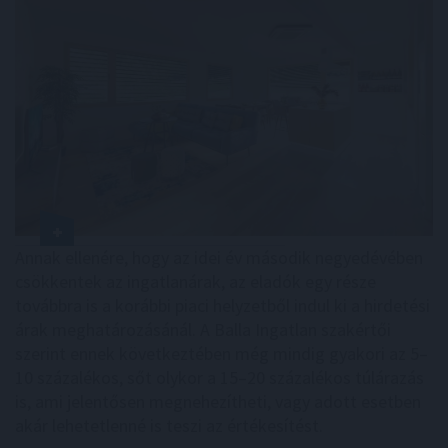
Annak ellenére, hogy az idei év második negyedévében
csökkentek az ingatlanárak, az eladók egy része
továbbra is a korábbi piaci helyzetből indul ki a hirdetési
árak meghatározásánál. A Balla Ingatlan szakértői
szerint ennek következtében még mindig gyakori az 5–
10 százalékos, sőt olykor a 15–20 százalékos túlárazás
is, ami jelentősen megnehezítheti, vagy adott esetben
akár lehetetlenné is teszi az értékesítést.