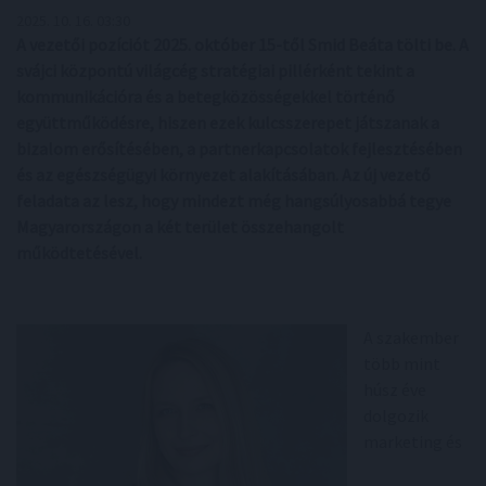
2025. 10. 16. 03:30
A vezetői pozíciót 2025. október 15-től Smid Beáta tölti be. A
svájci központú világcég stratégiai pillérként tekint a
kommunikációra és a betegközösségekkel történő
együttműködésre, hiszen ezek kulcsszerepet játszanak a
bizalom erősítésében, a partnerkapcsolatok fejlesztésében
és az egészségügyi környezet alakításában. Az új vezető
feladata az lesz, hogy mindezt még hangsúlyosabbá tegye
Magyarországon a két terület összehangolt
működtetésével.
A szakember
több mint
húsz éve
dolgozik
marketing és