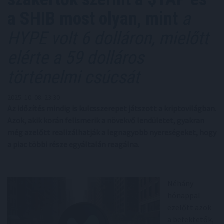
a SHIB most olyan, mint
a
HYPE volt 6 dolláron, mielőtt
elérte a 59 dolláros
történelmi csúcsát
2025. 10. 08. 23:30
Az időzítés mindig is kulcsszerepet játszott a kriptovilágban.
Azok, akik korán felismerik a növekvő lendületet, gyakran
még azelőtt realizálhatják a legnagyobb nyereségeket, hogy
a piac többi része egyáltalán reagálna.
Néhány
hónappal
ezelőtt azok
a befektetők,