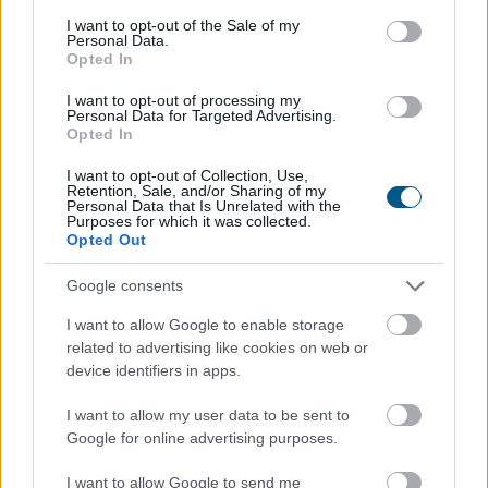
meghirdetett pályázatokon keresztül választja ki a
consent section.
I want to opt-out of the Sale of my
marketing-, a média-, a nyomdai, a PR, a social,
Personal Data.
valamint a rendezvényszervező ügynökségeit. Az új
Opted In
rendszer kialakítása a szakmai ajánlások és piaci
I want to opt-out of processing my
visszajelzések figyelembevételével, független
Personal Data for Targeted Advertising.
Opted In
szakértők támogatásával történik.
I want to opt-out of Collection, Use,
2026. 08. 06. 03:00
Retention, Sale, and/or Sharing of my
Personal Data that Is Unrelated with the
Megosztás:
Purposes for which it was collected.
Opted Out
TOVÁBB
Google consents
Így kaphat egy magyar nyugdíjas
I want to allow Google to enable storage
related to advertising like cookies on web or
olcsóbban
gyógyszert - 7 lehetőség
device identifiers in apps.
I want to allow my user data to be sent to
Google for online advertising purposes.
I want to allow Google to send me