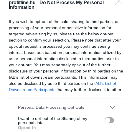
profitline.hu -
Do Not Process My Personal
Átalakítja ügynökségi modelljét
a
Information
Szerencsejáték Zrt.
If you wish to opt-out of the sale, sharing to third parties, or
processing of your personal or sensitive information for
targeted advertising by us, please use the below opt-out
section to confirm your selection. Please note that after your
opt-out request is processed you may continue seeing
interest-based ads based on personal information utilized by
us or personal information disclosed to third parties prior to
your opt-out. You may separately opt-out of the further
disclosure of your personal information by third parties on the
IAB’s list of downstream participants. This information may
also be disclosed by us to third parties on the
IAB’s List of
Downstream Participants
that may further disclose it to other
third parties.
Az átláthatóság, a szakmai minőség és a verseny
Please note that this website/app uses one or more Google
Personal Data Processing Opt Outs
services and may gather and store information including but
erősítése érdekében új marketing és kommunikációs
not limited to your visit or usage behaviour. You may click to
I want to opt-out of the Sharing of my
ügynökségi struktúrát alakít ki a Szerencsejáték Zrt. A
personal data.
grant or deny consent to Google and its third-party tags to
társaság a következő időszakban több lépcsőben
Opted In
use your data for below specified purposes in below Google