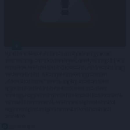
Nyári hőhullámok és tartós aszály idején gyakran
jelennek meg olyan közlemények, amelyek megtiltják a
vezetékes ivóvízzel történő locsolást, autómosást vagy
medencetöltést. A köznyelv ezeket egyszerűen
„vízkorlátozásnak” nevezi, jogilag azonban több,
egymástól eltérő intézkedésről lehet szó. Nem
mindegy, hogy vízhiány miatti települési korlátozásról,
műszaki üzemzavarról, ivóvízminőségi problémáról
vagy mezőgazdasági vízhasználat korlátozásáról
beszélünk.
2026. 08. 06. 01:00