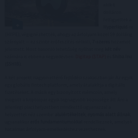
akik 6
dolláron
felfigyeltek a
Hyperliquid
-re
(HYPE), végignézhették, ahogy az árfolyam közel 59 dollárig
szárnyalt — ez szinte erőfeszítés nélküli,
7-szeres
hozamot
jelentett. Most hasonló lehetőség nyílhat meg
két név
számára is ebben a negyedévben:
Digitap ($TAP)
és
Shiba Inu
($SHIB)
.
A két projekt nagyon eltérő fejlődési szakaszban jár. Az egyik
egy globális fintech platform, amely átalakítja a digitális
fizetéseket. A másik egy bizonyított mémcoin, amely
mögött a kriptoipar egyik legnagyobb közössége áll. Ám a
jelenlegi piaci helyzetben mindkettő ugyanazzal a
helyzettel néz szembe:
alulértékeltek
,
nyomás alatt állnak
,
ugyanakkor
erős fundamentumokkal
rendelkeznek, amelyek
hatalmas árfolyam-emelkedéshez vezethetnek.