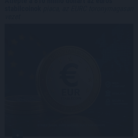
Átlépte a 810 millió dollárt az eurós
stabilcoinok
piaca, az EURC toronymagasan
vezet