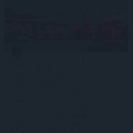
48 millió forintos bírságot szabott ki a Gazdasági
Versenyhivatal (GVH) a Lidl Magyarország Kereskedelmi
Bt.-re egy most lezárt megismételt eljárásban. Az
országszerte mintegy 200 áruházat működtető
kiskereskedelmi vállalkozás megtévesztő módon
kommunikálta, hogy „Lidl a legolcsóbb élelmiszerlánc”.
2024 februárjában – az eredeti ügyben – ugyanezért
már elmarasztalta a céget a GVH, de a Kúria új eljárásra
kötelezte a GVH-t. A megismételt eljárásban a GVH
szűkebb körben, de gyakorlatilag ugyanarra a
megállapításra jutott. A cég együttműködött a