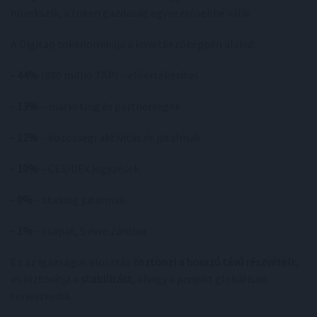
növekszik, a token gazdaság egyre erősebbé válik.
A Digitap tokenomikája a következőképpen alakul:
- 44%
(880 millió TAP) – előértékesítés
- 13%
– marketing és partnerségek
- 12%
– közösségi aktivitás és jutalmak
- 10%
– CEX/DEX jegyzések
- 9%
– staking jutalmak
- 1%
– csapat, 5 évre zárolva
Ez az igazságos elosztás
ösztönzi a hosszú távú részvételt
,
és biztosítja a
stabilitást
, ahogy a projekt globálisan
terjeszkedik.