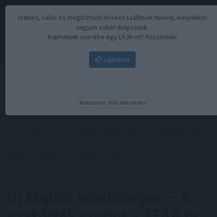
Hiteles, valós és megbízható híreket szállítunk Neked, melyekkel
nagyon sokat dolgozunk.
Kaphatunk cserébe egy LÁJK-ot? Köszönjük!
Lájkolom
Menü
Köszönöm, már like-oltam
Kezdőoldal
//
Hírek
// Új kriptós lehetőségek – A szakértők szerint
a $TAP és a SHIB most olyan, mint a HYPE volt 6 dolláron, mielőtt
elérte a 59 dolláros történelmi csúcsát
Új kriptós lehetőségek – A
szakértők szerint a $TAP és