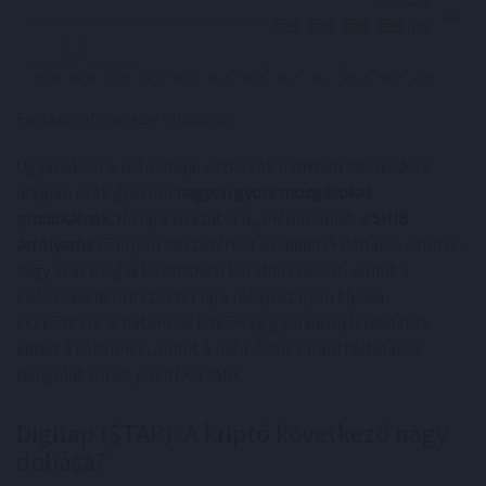
Forrás:
CoinGecko / ShibaInu
Ugyanakkor a mémalapú eszközök múltbeli viselkedése
alapján ezek gyakran
nagyon gyors mozgásokat
produkálnak
. Ha újra visszatér a „mémmánia”, a
SHIB
árfolyama
könnyen visszatérhet a 0,000035 dolláros szintre,
vagy akár meg is közelítheti korábbi csúcsát, amint a
kiskereskedelmi szektor újra rákap az ilyen típusú
eszközökre. A hatalmas közösség gyorsan új lendületet
adhat a tokennek, amint a mémcoinok iránti általános
hangulat ismét pozitívvá válik.
Digitap ($TAP): A kriptó következő nagy
dobása?