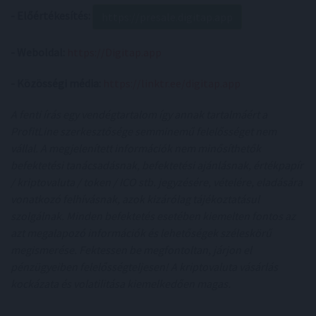
- Előértékesítés:
https://presale.digitap.app
- Weboldal:
https://Digitap.app
- Közösségi média:
https://linktr.ee/digitap.app
A fenti írás egy vendégtartalom így annak tartalmáért a
ProfitLine szerkesztősége semminemű felelősséget nem
vállal. A megjelenített információk nem minősíthetők
befektetési tanácsadásnak, befektetési ajánlásnak, értékpapír
/ kriptovaluta / token / ICO stb. jegyzésére, vételére, eladására
vonatkozó felhívásnak, azok kizárólag tájékoztatásul
szolgálnak. Minden befektetés esetében kiemelten fontos az
azt megalapozó információk és lehetőségek széleskörű
megismerése. Fektessen be megfontoltan, járjon el
pénzügyeiben felelősségteljesen! A kriptovaluta vásárlás
kockázata és volatilitása kiemelkedően magas.