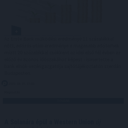
Az Erste Bank működési eredménye 11 százalékkal
nőtt, adózás utáni eredménye a magasabb adóterhek
miatt 20 százalékkal csökkent az idei első fél évben az
előző év azonos időszakához képest - ismertette a
bank elnök-vezérigazgatója sajtótájékoztatón szerdán
Budapesten.
2026. 08. 05. 17:00
Megosztás:
TOVÁBB
A Solanára épül a Western Union
új