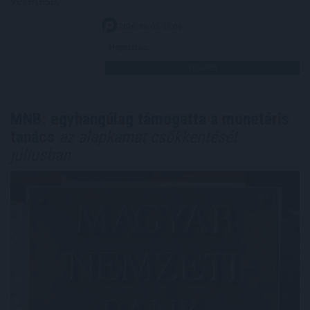
vezetése.
2026. 08. 05. 23:00
Megosztás:
TOVÁBB
MNB: egyhangúlag támogatta a monetáris
tanács
az alapkamat csökkentését
júliusban