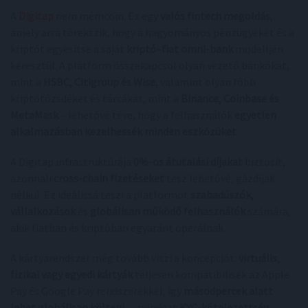
A
Digitap
nem mémcoin. Ez egy
valós fintech megoldás
,
amely arra törekszik, hogy a hagyományos pénzügyeket és a
kriptót egyesítse a saját
kriptó–fiat omni-bank
modelljén
keresztül. A platform összekapcsol olyan vezető bankokat,
mint a
HSBC, Citigroup és Wise
, valamint olyan főbb
kriptotőzsdéket és tárcákat, mint a
Binance, Coinbase és
MetaMask
– lehetővé téve, hogy a felhasználók
egyetlen
alkalmazásban kezelhessék minden eszközüket
.
A Digitap infrastruktúrája
0%-os átutalási díjakat
biztosít,
azonnali
cross-chain fizetéseket
tesz lehetővé, gázdíjak
nélkül. Ez ideálissá teszi a platformot
szabadúszók,
vállalkozások
és
globálisan működő felhasználók
számára,
akik fiatban és kriptóban egyaránt operálnak.
A kártyarendszer még tovább viszi a koncepciót:
virtuális,
fizikai vagy egyedi kártyák
teljesen kompatibilisek az Apple
Pay és Google Pay rendszerekkel, így
másodpercek alatt
lehet globálisan költeni
— mindezt
KYC-kötelezettség