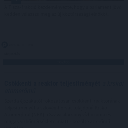
A Tisza-frakció kezdeményezte, hogy a parlament jövő
kedden válassza meg az új köztársasági elnököt.
2026. 08. 06. 00:05
Megosztás:
TOVÁBB
Csökkenti a reaktor teljesítményét
a krskói
atomerőmű
Szerda éjszakától fokozatosan csökkenti reaktorának
teljesítményét a szlovén-horvát tulajdonú Krsko
Atomerőmű (NEK) a Száva alacsony vízhozama és
magas vízhőmérséklete miatt - közölte az erőmű