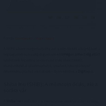
Forrás:
CoinGecko / Hyperliquid
A HYPE sikere megerősítette azt a régi leckét a kriptóban: a
legnagyobb nyereségek gyakran
a tömeges ismertség előtt
születnek. Ugyanez az elv most más alulértékelt
eszközöknél is alkalmazható, amelyek hasonló korai
növekedési jeleket mutatnak – ilyen például a
Digitap
is.
Shiba Inu (SHIB): A mémcoin óriás, aki a
sorára vár
A
Shiba Inu
továbbra is a mémcoinok vitathatatlan királya,