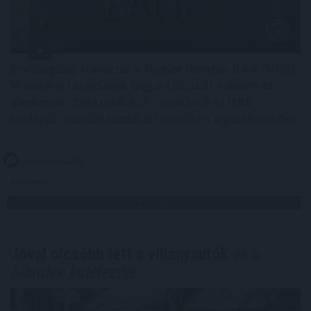
Enyhangúlag szavaztak a Magyar Nemzeti Bank (MNB)
Monetáris Tanácsának tagjai a július 21-i ülésen az
alapkamat csökkentéséről - olvasható az MNB
honlapján szerdán közzétett rövidített jegyzőkönyvben.
2026. 08. 05. 22:00
Megosztás:
TOVÁBB
Jóval olcsóbb lett a villanyautók
és a
hibridek kötelezője