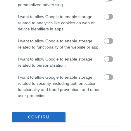
personalized advertising.
I want to allow Google to enable storage
related to analytics like cookies on web or
device identifiers in apps.
I want to allow Google to enable storage
related to functionality of the website or app.
I want to allow Google to enable storage
related to personalization.
I want to allow Google to enable storage
related to security, including authentication
functionality and fraud prevention, and other
user protection.
Sok magyar nyugdíjas havonta többféle gyógyszert
szed, ezért a patikában hagyott összeg könnyen
elérheti a több ezer vagy akár több tízezer forintot.
CONFIRM
Kevesen tudják azonban, hogy a társadalombiztosítási
támogatás mellett közgyógyellátás, önkormányzati