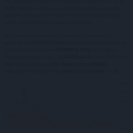
ha a közösség méretéről és a kulturális hatásról van szó. A
SHIB
továbbra is dominálja a kiskereskedelmi kereskedők
körében a közösségi médiás említéseket, köszönhetően
milliós bázisú hűséges tulajdonosi körének.
Az árfolyam azonban nem tükrözi ezt a lelkesedést. A
jelenlegi, kb.
0,000012 dolláros
ár jócskán elmarad a 2021-es
történelmi csúcstól, ami
0,00008845 dollár
volt. Még a
legutóbbi bikapiaci csúcs, a
0,000035 dollár
is távolinak tűnik.
Egyelőre az árfolyam
szűk sávban konszolidálódik
,
miközben a kereskedők egy
határozott kitörésre
várnak.