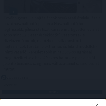
Tovább gyorsul a hajtásláncok szerkezeti átalakulása a
hazai használtautó-piacon a Használtautó.hu
legfrissebb, júliusi statisztikái szerint. Egyetlen év alatt
több mint 12,5 ezer érdeklődőt* veszítettek a
dízelüzemű autók, miközben a villamosított
hajtásláncok (tisztán elektromos és hibrid modellek)
iránti vásárlói kereslet több mint 30%-os ugrással
megközelítette a havi 49 ezres határt. A piac alapját
jelentő benzines szegmens változatlanul szilárd bázist
mutat.
2026. 08. 06. 04:00
Megosztás:
TOVÁBB