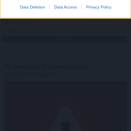
segítség, egyedi méltányosság és olcsóbb helyettesítő
Data Deletion
Data Access
Privacy Policy
készítmény is csökkentheti a kiadásokat.
2026. 08. 06. 02:00
Megosztás:
TOVÁBB
Ki rendelhet el vízkorlátozást
ma
Magyarországon?