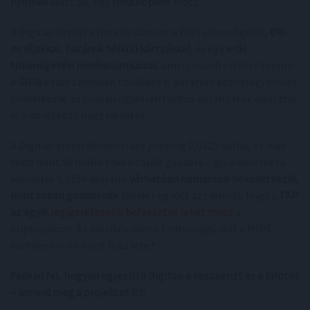
nyomás
alatt áll, egy
fordulópont
előtt.
A Digitap ötvözi a fintech alapjait a DeFi sebességével,
0%-
os díjakkal
,
határok nélküli kártyákkal
, és egy
erős
tokenégetési mechanizmussal
, amely valódi értéket teremt.
A
SHIB
ezzel szemben továbbra is páratlan közösségi erővel
rendelkezik, és csupán egyetlen fontos katalizátor választja
el a következő nagy ralijától.
A Digitap előértékesítési ára jelenleg 0,0125 dollár, és már
több mint 50 millió token talált gazdára – így a következő
áremelés 0,0159 dollárra
várhatóan hamarabb bekövetkezik,
mint sokan gondolnák
. Mindez együtt azt jelenti, hogy a
TAP
az egyik
legígéretesebb befektetés lehet most
a
kriptopiacon. Az időzítés döntő fontosságú volt a HYPE
esetében — és most is az lehet.
Fedezd fel, hogyan egyesíti a Digitap a készpénzt és a kriptót
– ismerd meg a projektet itt: