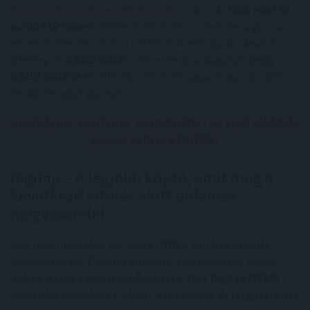
A folyamatban lévő előértékesítés
során már
több mint 50
millió TAP tokent
értékesítettek, köszönhetően a gyorsan
növekvő keresletnek és a befektetők erős bizalmának. A
jelenlegi ár
0,0125 dollár
, a következő szakaszban pedig
0,0159 dollárra
emelkedik, ami jól mutatja, hogy a projekt
lendülete egyre gyorsul.
HASZNÁLD A “DIGITAP15” KUPONKÓDOT AZ ELSŐ VÁSÁRLÁS
15%-OS KEDVEZMÉNYÉÉRT
Digitap – A legjobb kriptó, amit még a
következő kitörés előtt érdemes
megvásárolni
Akik figyelmen kívül hagyták a
HYPE
6 dolláros szintjét,
lemaradtak egy
7-szeres
árfolyam-emelkedésről, amely
utólag teljesen egyértelműnek tűnt. Ma a
Digitap ($TAP)
hasonló lehetőséget kínálhat:
alulértékelt
, és
felgyülemlett