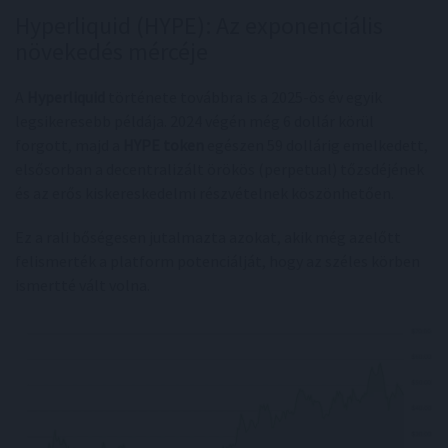
Hyperliquid (HYPE): Az exponenciális
növekedés mércéje
A
Hyperliquid
története továbbra is a 2025-ös év egyik
legsikeresebb példája. 2024 végén még 6 dollár körül
forgott, majd a
HYPE token
egészen 59 dollárig emelkedett,
elsősorban a decentralizált örökös (perpetual) tőzsdéjének
és az erős kiskereskedelmi részvételnek köszönhetően.
Ez a rali bőségesen jutalmazta azokat, akik még azelőtt
felismerték a platform potenciálját, hogy az széles körben
ismertté vált volna.