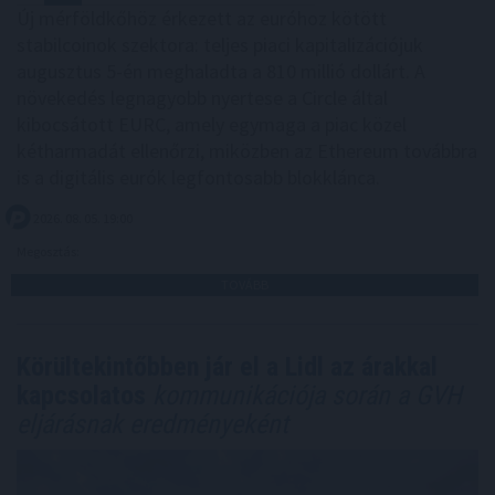
Új mérföldkőhöz érkezett az euróhoz kötött
stabilcoinok szektora: teljes piaci kapitalizációjuk
augusztus 5-én meghaladta a 810 millió dollárt. A
növekedés legnagyobb nyertese a Circle által
kibocsátott EURC, amely egymaga a piac közel
kétharmadát ellenőrzi, miközben az Ethereum továbbra
is a digitális eurók legfontosabb blokklánca.
2026. 08. 05. 19:00
Megosztás:
TOVÁBB
Körültekintőbben jár el a Lidl az árakkal
kapcsolatos
kommunikációja során a GVH
eljárásnak eredményeként