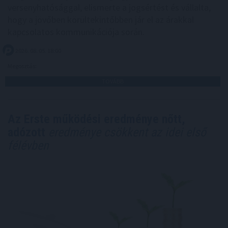
versenyhatósággal, elismerte a jogsértést és vállalta,
hogy a jövőben körültekintőbben jár el az árakkal
kapcsolatos kommunikációja során.
2026. 08. 05. 18:00
Megosztás:
TOVÁBB
Az Erste működési eredménye nőtt,
adózott
eredménye csökkent az idei első
félévben