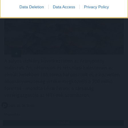
Data Deletion
Data Access
Privacy Policy
A súlyos vízhiány következtében az Aranyponty
Halászati Zrt. rétimajori és rétszilasi halastavain az
elmúlt hetekben 185 tonna hal pusztult el, a közvetlen
állományveszteség értéke megközelíti a 200 millió
forintot - mondta Lévai Ferenc a társaság
vezérigazgatója az MTI-nek szombaton.
2026. 08. 09. 07:00
Megosztás:
TOVÁBB