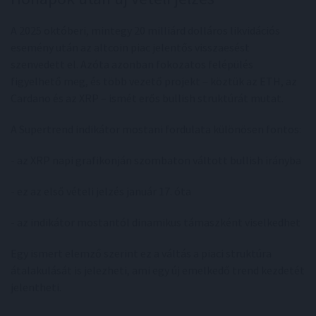
A 2025 októberi, mintegy 20 milliárd dolláros likvidációs
esemény után az altcoin piac jelentős visszaesést
szenvedett el. Azóta azonban fokozatos felépülés
figyelhető meg, és több vezető projekt – köztük az ETH, az
Cardano és az XRP – ismét erős bullish struktúrát mutat.
A Supertrend indikátor mostani fordulata különösen fontos:
- az XRP napi grafikonján szombaton váltott bullish irányba
- ez az első vételi jelzés január 17. óta
- az indikátor mostantól dinamikus támaszként viselkedhet
Egy ismert elemző szerint ez a váltás a piaci struktúra
átalakulását is jelezheti, ami egy új emelkedő trend kezdetét
jelentheti.