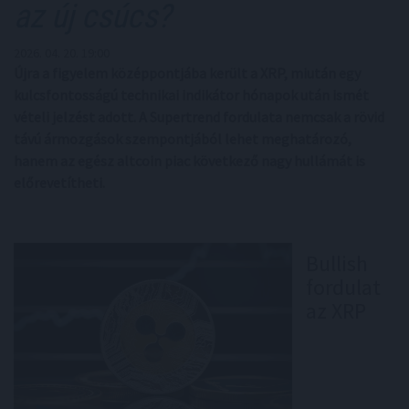
az új csúcs?
2026. 04. 20. 19:00
Újra a figyelem középpontjába került a XRP, miután egy
kulcsfontosságú technikai indikátor hónapok után ismét
vételi jelzést adott. A Supertrend fordulata nemcsak a rövid
távú ármozgások szempontjából lehet meghatározó,
hanem az egész altcoin piac következő nagy hullámát is
előrevetítheti.
Bullish
fordulat
az XRP