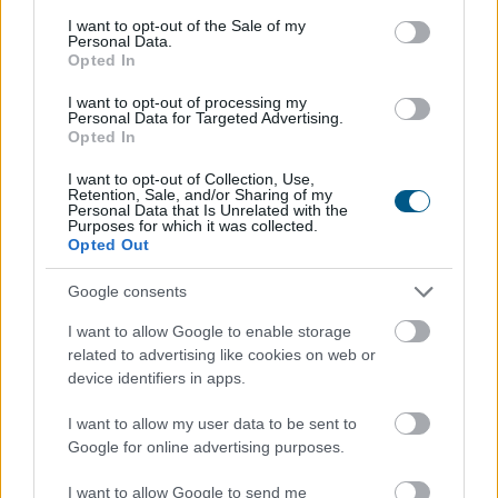
consent section.
I want to opt-out of the Sale of my
Personal Data.
Opted In
2026. 08. 09. 09:00
I want to opt-out of processing my
Personal Data for Targeted Advertising.
Megosztás:
Opted In
TOVÁBB
I want to opt-out of Collection, Use,
Retention, Sale, and/or Sharing of my
Personal Data that Is Unrelated with the
Purposes for which it was collected.
Keddig tartja fent az extrém hőség miatt
Opted Out
bevezetett intézkedéseit a Posta
Google consents
I want to allow Google to enable storage
related to advertising like cookies on web or
device identifiers in apps.
I want to allow my user data to be sent to
Google for online advertising purposes.
I want to allow Google to send me