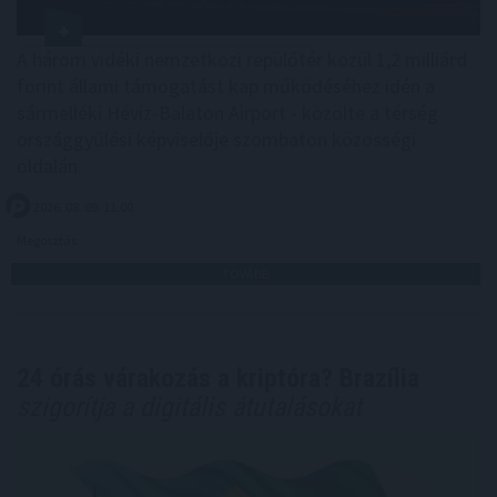
A három vidéki nemzetközi repülőtér közül 1,2 milliárd
forint állami támogatást kap működéséhez idén a
sármelléki Hévíz-Balaton Airport - közölte a térség
országgyűlési képviselője szombaton közösségi
oldalán.
2026. 08. 09. 11:00
Megosztás:
TOVÁBB
24 órás várakozás a kriptóra? Brazília
szigorítja a digitális átutalásokat