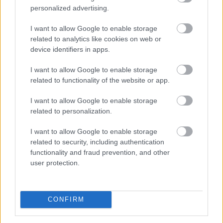
personalized advertising.
I want to allow Google to enable storage
related to analytics like cookies on web or
device identifiers in apps.
A Magyar Posta keddig tartja fent az extrém hőség
miatt ideiglenesen elrendelt intézkedéseit - közölte a
I want to allow Google to enable storage
társaság a honlapján szombaton.
related to functionality of the website or app.
I want to allow Google to enable storage
related to personalization.
2026. 08. 09. 08:00
I want to allow Google to enable storage
Megosztás:
related to security, including authentication
functionality and fraud prevention, and other
TOVÁBB
user protection.
185 tonna hal pusztult
el Rétimajorban
CONFIRM