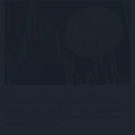
Az XRP technikai képe egyre bullishabb, miközben a
fundamentális háttér is erősödik. A Supertrend indikátor
fordulata, az altcoin piac általános ereje és az ökoszisztéma
bővülése mind arra utalnak, hogy a token előtt komoly
növekedési potenciál állhat.