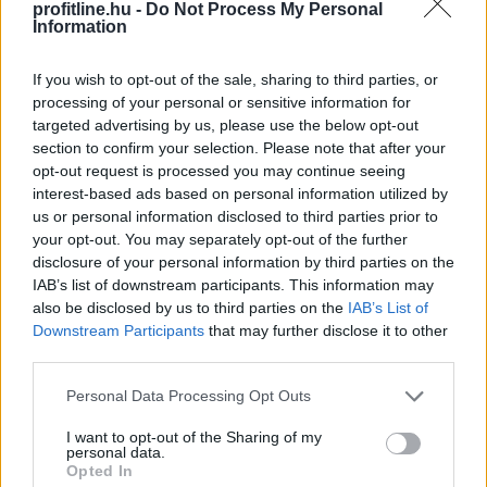
profitline.hu -
Do Not Process My Personal
Történelmi mélypontra csökkent az
Information
Egyesült Államok
legnagyobb
víztározójának vízszintje
If you wish to opt-out of the sale, sharing to third parties, or
processing of your personal or sensitive information for
targeted advertising by us, please use the below opt-out
section to confirm your selection. Please note that after your
opt-out request is processed you may continue seeing
interest-based ads based on personal information utilized by
us or personal information disclosed to third parties prior to
your opt-out. You may separately opt-out of the further
disclosure of your personal information by third parties on the
IAB’s list of downstream participants. This information may
also be disclosed by us to third parties on the
IAB’s List of
Downstream Participants
that may further disclose it to other
third parties.
Please note that this website/app uses one or more Google
Personal Data Processing Opt Outs
services and may gather and store information including but
Történelmi mélypontra csökkent a Lake Mead, az
not limited to your visit or usage behaviour. You may click to
I want to opt-out of the Sharing of my
Egyesült Államok legnagyobb víztározójának vízszintje
personal data.
grant or deny consent to Google and its third-party tags to
Opted In
szombaton – derül ki a vízügyi hatóságok adataiból.
use your data for below specified purposes in below Google