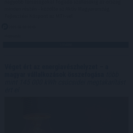
nagyobb társaságokat fogadó szállásokig az ország
minden részén - közölte az Aktív Magyarország
Fejlesztési Központ az MTI-vel.
2026. 08. 09. 06:00
Megosztás:
TOVÁBB
Véget ért az energiavészhelyzet – a
magyar vállalkozások összefogása
több
mint 145 000 kWh csúcsidei megtakarítást
ért el