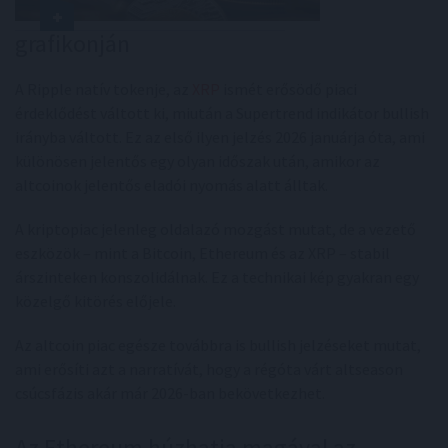
grafikonján
A Ripple natív tokenje, az
XRP
ismét erősödő piaci
érdeklődést váltott ki, miután a Supertrend indikátor bullish
irányba váltott. Ez az első ilyen jelzés 2026 januárja óta, ami
különösen jelentős egy olyan időszak után, amikor az
altcoinok jelentős eladói nyomás alatt álltak.
A kriptopiac jelenleg oldalazó mozgást mutat, de a vezető
eszközök – mint a Bitcoin, Ethereum és az XRP – stabil
árszinteken konszolidálnak. Ez a technikai kép gyakran egy
közelgő kitörés előjele.
Az altcoin piac egésze továbbra is bullish jelzéseket mutat,
ami erősíti azt a narratívát, hogy a régóta várt altseason
csúcsfázis akár már 2026-ban bekövetkezhet.
Az Ethereum húzhatja magával az