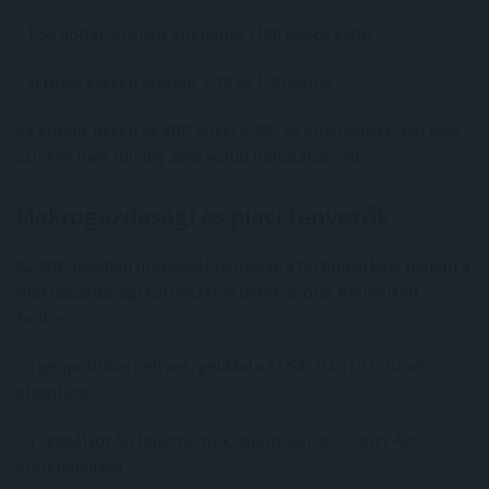
- 1,55 dollár: kritikus ellenállás (100 napos EMA)
- áttörés esetén célárak: 1,70 és 1,90 dollár
Az elmúlt héten az XRP közel 6,9%-ot emelkedett, bár éves
szinten még mindig 28% körüli mínuszban van.
Makrogazdasági és piaci tényezők
Az XRP jövőbeli mozgását nemcsak a technikai kép, hanem a
makrogazdasági környezet is befolyásolja. Kiemelten
fontos:
- a geopolitikai helyzet, például az USA–Irán tűzszünet
alakulása
- a szabályozási fejlemények, különösen a „Clarity Act”
előrehaladása