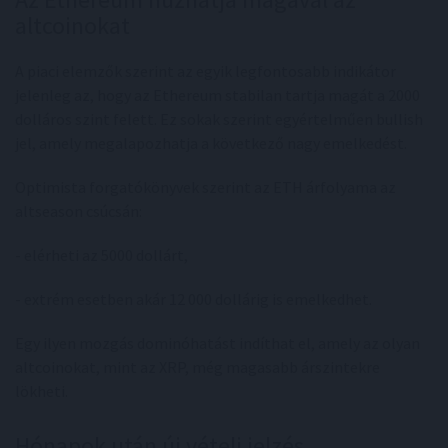
altcoinokat
A piaci elemzők szerint az egyik legfontosabb indikátor
jelenleg az, hogy az Ethereum stabilan tartja magát a 2000
dolláros szint felett. Ez sokak szerint egyértelműen bullish
jel, amely megalapozhatja a következő nagy emelkedést.
Optimista forgatókönyvek szerint az ETH árfolyama az
altseason csúcsán:
- elérheti az 5000 dollárt,
- extrém esetben akár 12 000 dollárig is emelkedhet.
Egy ilyen mozgás dominóhatást indíthat el, amely az olyan
altcoinokat, mint az XRP, még magasabb árszintekre
lökheti.
Hónapok után új vételi jelzés