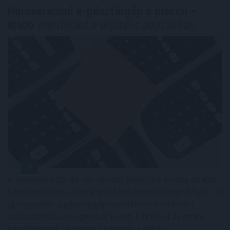
Hardveralapú e-pénztárgép a piacon –
újabb
mérföldkő a digitális adózásban
A Nemzeti Adó- és Vámhivatal (NAV) ma kiadta az első
hardveralapú e-pénztárgép forgalmazási engedélyét. Az
új megoldás a pénztárgéphasználatra kötelezett
vállalkozásokat segíti már most, két évvel az online
pénztárgépek végleges kivezetése előtt.