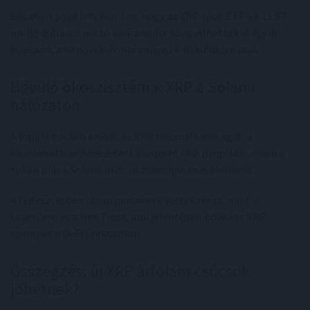
Eközben pozitív fejlemény, hogy az XRP spot ETF-ek 11,87
millió dolláros nettó beáramlást könyvelhettek el április
közepén, ami növekvő intézményi érdeklődésre utal.
Bővülő ökoszisztéma: XRP a Solana
hálózaton
A Ripple tovább erősíti az XRP használhatóságát: a
közelmúltban bevezetett Wrapped XRP megoldás révén a
token már a Solana ökoszisztémájában is elérhető.
A fejlesztésben olyan partnerek vettek részt, mint a
LayerZero és a Hex Trust, ami jelentősen bővíti az XRP
szerepét a DeFi szektorban.
Összegzés: új XRP árfolam csúcsok
jöhetnek?