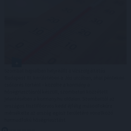
Szombat hajnalban helyreállt a vízszolgáltatás
Budapest III. kerületében a Jós utcában, ahol pénteken
csőtörés történt - közölte a kormány a
hőségriasztásról készült, szombaton közzétett
jelentésében a kormany.hu oldalon. Szombattól az
országos tisztifőorvos kedd éjfélig másodfokúra
mérsékelte az ország egész területére vonatkozó
harmadfokú hőségriasztást.
2026. 08. 09. 00:05