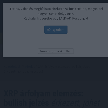
Hiteles, valós és megbízható híreket szállítunk Neked, melyekkel
nagyon sokat dolgozunk.
Kaphatunk cserébe egy LÁJK-ot? Köszönjük!
Lájkolom
Menü
Köszönöm, már like-oltam
Kezdőoldal
//
Hírek
// XRP árfolyam elemzés: bullish jelzés
érkezett, jöhet az új csúcs?
XRP árfolyam elemzés:
bullish jelzés
érkezett, jöhet