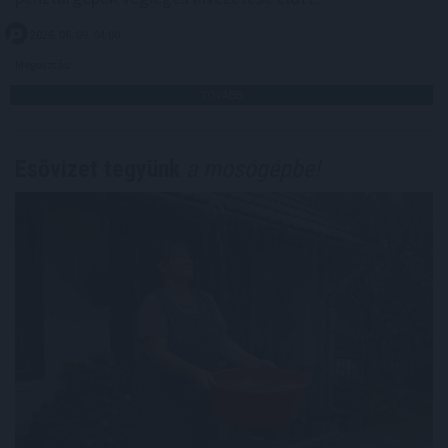
2026. 08. 09. 04:00
Megosztás:
TOVÁBB
Esővizet tegyünk
a mosógépbe!