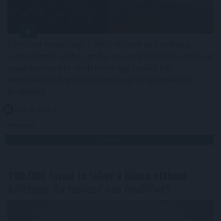
Esővízzel mosni vagy a WC-t öblíteni első hallásra
szokatlannak tűnhet, pedig egy megfelelően kialakított
esővízhasznosító rendszerrel egy családi ház
vezetékesvíz-fogyasztásának akár 57 százaléka is
kiváltható.
2026. 08. 09. 03:00
Megosztás:
TOVÁBB
100.000 forint is lehet a klíma otthoni
költsége, ha rosszul van beállítva?