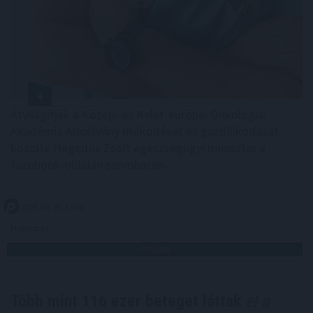
Átvilágítják a Közép- és Kelet-európai Onkológiai
Akadémia Alapítvány működését és gazdálkodását -
közölte Hegedűs Zsolt egészségügyi miniszter a
Facebook-oldalán szombaton.
2026. 08. 09. 13:00
Megosztás:
TOVÁBB
Több mint 116 ezer beteget láttak
el a