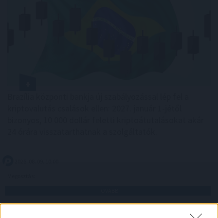
Brazília központi bankja új szabályozással lép fel a
kriptovalutás csalások ellen: 2027. január 1-jétől
bizonyos, 10 000 dollár feletti kriptoátutalásokat akár
24 órára visszatarthatnak a szolgáltatók.
2026. 08. 09. 10:00
Megosztás:
TOVÁBB