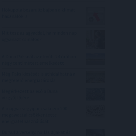
Hőkupola bezárult: bajban a klímát
használók is
Mit tesz az agyaddal, ha minden nap
ugyanazt csinálod?
A Duna Paksnál az elmúlt 24 órában
négy centimétert emelkedett
Még Paks kiesését is áthidalhatná a
megfelelő energiatárolás
Megérkezett az eső a Duna
vízgyűjtőjére
A magyar vegyipar csaknem 200
megawattal csökkentette
energiafelhasználását
Durvul a verseny: nullás díjakat és