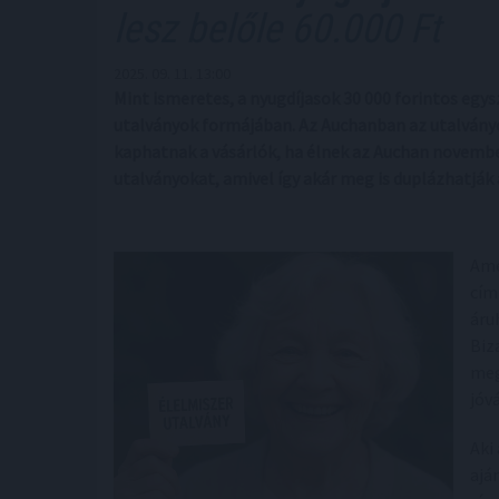
lesz belőle 60.000 Ft
2025. 09. 11. 13:00
Mint ismeretes, a nyugdíjasok 30 000 forintos egy
utalványok formájában. Az Auchanban az utalván
kaphatnak a vásárlók, ha élnek az Auchan november
utalványokat, amivel így akár meg is duplázhatják 
Ame
cím
áru
Biz
meg
jóv
Aki
ajá