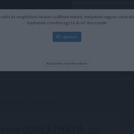
, valós és megbízható híreket szállítunk Neked, melyekkel nagyon sokat do
Kaphatunk cserébe egy LÁJK-ot? Köszönjük!
Lájkolom
Nyugdíj
Biztosítási befektetések
BU
Köszönöm, már like-oltam
ZHATÓ, így lesz belőle 60.000 Ft
alvány DUPLÁZHATÓ,
így