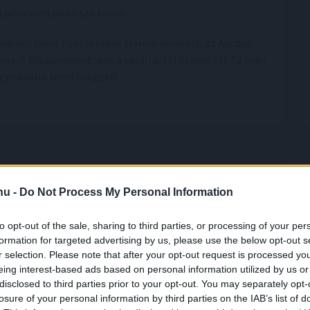
 pénz sem jár vissza belőle.
bárhol lehet fizetni hideg élelmiszerekért, az Auchan
nyes. A Bizalompontokat a vásárlástól számított 72 órán
egyedülálló lehetőséggel!
.hu -
Do Not Process My Personal Information
ik a közvetlen
agrártámogatások
to opt-out of the sale, sharing to third parties, or processing of your per
formation for targeted advertising by us, please use the below opt-out s
r selection. Please note that after your opt-out request is processed y
bbinál hamarabb kezdődik a közvetlen
eing interest-based ads based on personal information utilized by us or
tások előlegfizetése idén, az utalások már
disclosed to third parties prior to your opt-out. You may separately opt-
losure of your personal information by third parties on the IAB’s list of
özepén indulhatnak - jelentette be az agrár- és