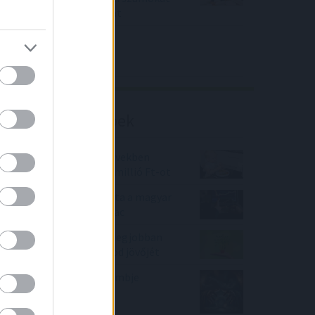
közölt a tőzsdei vállalat
4IG elemzés
Richter elemzés
Befektetési tippek
Ha 1980-2000 közötti években
születtél, kaphatsz 10 millió Ft-ot
Kisebb eséssel megúszta a magyar
tőzsde - erős a hazai piac
2 befektetés, amivel a legjobban
biztosíthatod a családod jövőjét
A Wells Fargo varázsgömbje
hétezret lát jövőre