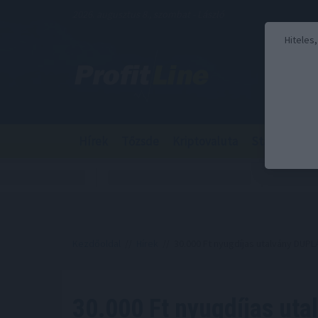
2026. augusztus 8., szombat - László
Hiteles
Hírek
Tőzsde
Kriptovaluta
Stabilcoin
Kezdőoldal
//
Hírek
// 30.000 Ft nyugdíjas utalvány DUPLÁ
30.000 Ft nyugdíjas ut