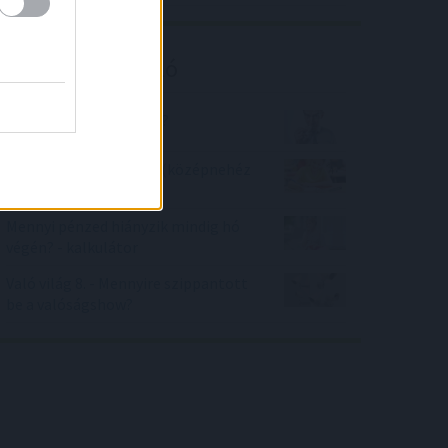
Kalkulátor ajánló
Partiképes pasi vagyok?
Milyen a helyesírásod? (középnehéz
szint)
Mennyi pénzed hiányzik mindig hó
végén? - kalkulátor
Való világ 8. - Mennyire szippantott
be a valóságshow?