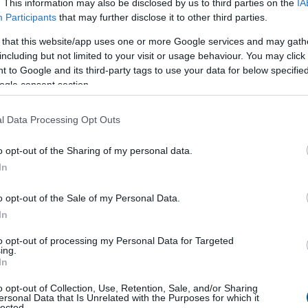
. This information may also be disclosed by us to third parties on the
IA
gazdasági miniszter videóüzenetben pénteken.
Participants
that may further disclose it to other third parties.
 that this website/app uses one or more Google services and may gath
7:00
Megosztás:
TOVÁBB
including but not limited to your visit or usage behaviour. You may click 
 to Google and its third-party tags to use your data for below specifi
ogle consent section.
 lakások, mint tavaly ilyenkor
l Data Processing Opt Outs
n sokan attól tartottak, hogy idén is jelentős
sz a lakáspiacon, mostanra egyértelművé vált, hogy
o opt-out of the Sharing of my personal data.
ás kifulladt, és a piac a fokozatos normalizálódás
In
zdult el. A vásárlók közül egyre többen kivárnak,
 összehasonlítják a kínálatot, és hosszabb ideig
o opt-out of the Sale of my Personal Data.
gfelelő ingatlant – derül ki a legfrissebb Zenga
In
darból. Bár 2026 júliusában tovább emelkedtek a
to opt-out of processing my Personal Data for Targeted
nok hirdetési árai, az éves árnövekedés üteme
ing.
és Budapesten is lassult, sőt van egy megyénk, ahol
In
bak a meghirdetett lakóingatlanok, mint egy évvel
o opt-out of Collection, Use, Retention, Sale, and/or Sharing
ersonal Data that Is Unrelated with the Purposes for which it
lected.