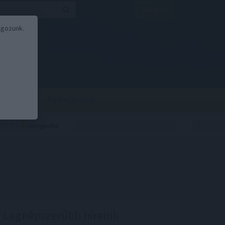
Belépés
lgozunk.
BOR
BIRS
Kalkulátorok
Legnépszerűbb híreink