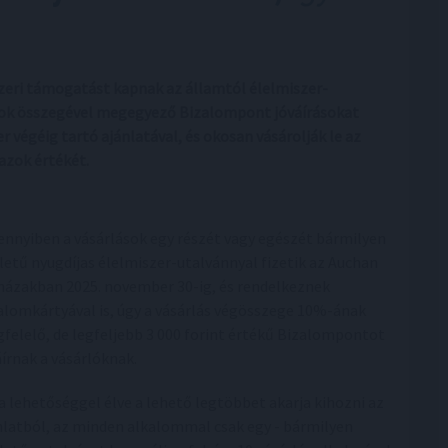
szeri támogatást kapnak az államtól élelmiszer-
yok összegével megegyező Bizalompont jóváírásokat
 végéig tartó ajánlatával, és okosan vásárolják le az
azok értékét.
nnyiben a vásárlások egy részét vagy egészét bármilyen
letű nyugdíjas élelmiszer-utalvánnyal fizetik az Auchan
házakban 2025. november 30-ig, és rendelkeznek
alomkártyával is, úgy a vásárlás végösszege 10%-ának
felelő, de legfeljebb 3 000 forint értékű Bizalompontot
áírnak a vásárlóknak.
 a lehetőséggel élve a lehető legtöbbet akarja kihozni az
nlatból, az minden alkalommal csak egy - bármilyen