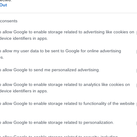
Out
6:00
Megosztás:
TOVÁBB
consents
xe az időjárási,
energiapiaci és
o allow Google to enable storage related to advertising like cookies on
evice identifiers in apps.
iszer-alapanyagárainak referenciamutatója enyhén
o allow my user data to be sent to Google for online advertising
júliusban, mivel a közelmúltbeli hőhullámok és az
s.
on tapasztalható dinamikák felnyomták a
 a növényi olajok és a cukor árát – adta hírül az
to allow Google to send me personalized advertising.
zésügyi és Mezőgazdasági Szervezete (FAO).
o allow Google to enable storage related to analytics like cookies on
5:00
Megosztás:
TOVÁBB
evice identifiers in apps.
o allow Google to enable storage related to functionality of the website
őjére
o allow Google to enable storage related to personalization.
 a rég várt eső a Duna vízgyűjtőjére, a folyó
o allow Google to enable storage related to security, including