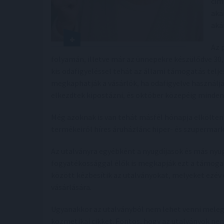
cím
aká
aká
Az 
folyamán, illetve már az ünnepekre készülődve 30, v
kis odafigyeléssel tehát az állami támogatás tel
megkaphatják a vásárlók, ha odafigyelve használjá
elkezdtek kipostázni, és október közepéig minden
Még azoknak is van tehát másfél hónapja elkölteni
termékeiről híres áruházlánc hiper- és szupermark
Az utalványra egyébként a nyugdíjasok és más nyug
fogyatékossággal élők is megkapják ezt a támogat
között kézbesítik az utalványokat, melyeket ezév 
vásárlására.
Ugyanakkor az utalványból nem lehet venni meleg 
kozmetikai cikket. Fontos, hogy az utalványok nem