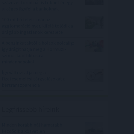
százezer forintnál is többet ér egy
új céges ügyfél a bankoknak
100 millió felett már az
agglomeráció nyer, kifelé tolódik a
drágább ingatlanok kereslete
A benzinkutaktól a boltok polcaiig:
így drágíthatja meg a Hormuzi-
szoros konfliktusa a
mindennapokat
Így változtatja meg a
fizetésemelési tárgyalásokat a
bértranszparencia
Legfrissebb híreink
Minden korábbinál hamarabb
kezdődik a közvetlen