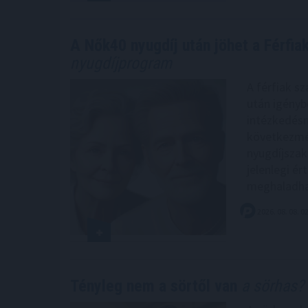
A Nők40 nyugdíj után jöhet a Férfia
nyugdíjprogram
A férfiak s
után igényb
intézkedés
következmén
nyugdíjszak
jelenlegi ér
meghaladha
2026. 08. 08. 0
Tényleg nem a sörtől van
a sörhas? 