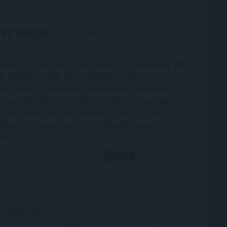
k40 nyugdíj?
- 470 milliárdos
zámára is megnyitott, negyven év jogosultsági idő
e vehető nyugdíj első pillantásra méltányos
nek tűnhet. A háttérben meghúzódó pénzügyi
yek azonban súlyosak lehetnek: Farkas András
értő szerint egy ilyen rendszer éves költsége
téken számolva akár a 470 milliárd forintot is
tná.
2:00
Megosztás:
TOVÁBB
Akkor mitől?