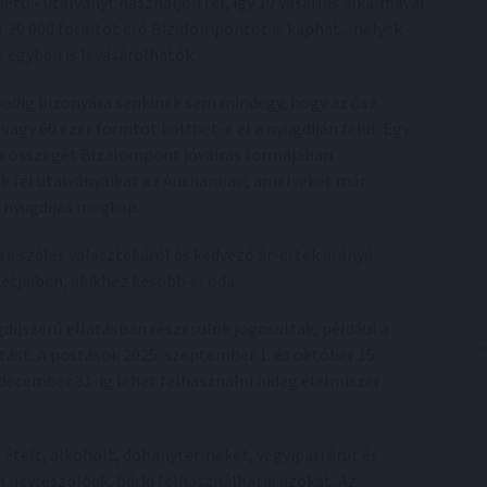
letű - utalványt használjon fel, így 10 vásárlás alkalmával
r 30 000 forintot érő Bizalompontot is kaphat, melyek
r egyben is levásárolhatók.
pedig bizonyára senkinek sem mindegy, hogy az ősz
agy 60 ezer forintot költhet-e el a nyugdíján felül. Egy
jes összegét Bizalompont jóváírás formájában
k fel utalványaikat az
Auchanban
, amelyeket már
 nyugdíjas megkap.
 a széles választékáról és kedvező ár-érték arányú
etjeiben, akikhez később ér oda.
díjszerű ellátásban részesülők jogosultak, például a
ást. A postások 2025. szeptember 1. és október 15.
december 31-ig lehet felhasználni hideg élelmiszer
ételt, alkoholt, dohányterméket, vegyipari árut és
 névreszólóak, bárki felhasználhatja azokat. Az