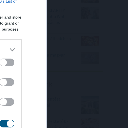
B’s List of
Félretette a Szenátus a CLARITY
Actet, a JPMorgan szerint a Wall
er and store
Street viheti el a tokenizációs
to grant or
boomot
ed purposes
Nagy Bitcoin-bányászok álltak be a
Stratum V2 mögé
Évtizedes mélyponton a magyar
infláció
Friss elemzéseink
Fokozatos kamatcsökkentést
támogatnak az amerikai
jegybankárok
Örülhetnek a Richter befektetők -
piaci konszenzus feletti számokat