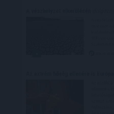
A vészhelyzet elkerülésén
dolgozna
A rendkívül
már nem a l
kialakulásá
MTI-vel csü
Szakmaközi
2026. 08. 06. 2
Az extrém hőség ellenére is Európa
Az aszály, 
ellenére a 
lehetőséget
szerint a m
fejlesztése,
és a termel