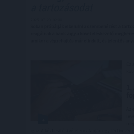
a tartozásodat
2025. 07. 23. 02:00
Sokan próbálják elkerülni a szembenézést a tartoz
reagálnak a bank vagy a követeléskezelő megkeresé
amikor a végrehajtás már elindult, és jelentős anya
Ez 
köv
1.
fo
Az 
lev
meg
igaz. A kézbesítési vélelem alapján egy tértivevén