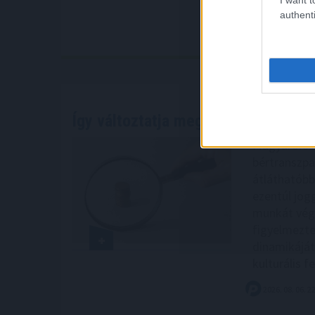
authenti
Így változtatja meg a fizetésemelés
Magyarorszá
bértranszpa
átláthatóbb
ezentúl jog
munkát végz
figyelmezte
dinamikáját
kulturális f
2026. 08. 06. 2