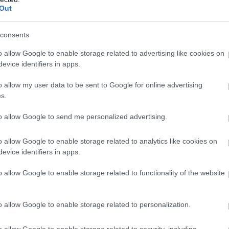
Out
s lehet megegyezni – de csak akkor, ha
consents
dok: ne hagyd, hogy az ügy eljusson odáig, ahol már
o allow Google to enable storage related to advertising like cookies on
szban is lehetőség van megegyezésre, részletfizetés
evice identifiers in apps.
.
o allow my user data to be sent to Google for online advertising
s.
solatot a hitelezővel, és javasolj egy reális
 sokkal nagyobb az esély arra, hogy elfogadják az
to allow Google to send me personalized advertising.
közöket.
o allow Google to enable storage related to analytics like cookies on
ik időben és korrekt módon egyeztetnek, jelentősen
evice identifiers in apps.
zont passzívak maradnak, gyakran évekig cipelik a jogi
o allow Google to enable storage related to functionality of the website
an, ne várj az utolsó pillanatig. Az időben megtett jogi
o allow Google to enable storage related to personalization.
et spórolhatnak meg neked.
o allow Google to enable storage related to security, including