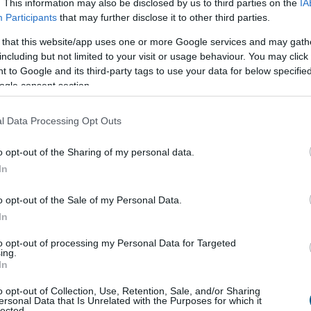
. This information may also be disclosed by us to third parties on the
IA
Participants
that may further disclose it to other third parties.
 that this website/app uses one or more Google services and may gath
 a meglévő szerződések is módosításra kerülhetnek. A
including but not limited to your visit or usage behaviour. You may click 
zú távú pénzügyi következményekkel is jár.
 to Google and its third-party tags to use your data for below specifi
ogle consent section.
olytatódik, ha közben eladták a
l Data Processing Opt Outs
ást egy követeléskezelő cégnek. Sokan azt hiszik, hogy ez
o opt-out of the Sharing of my personal data.
. Az igazság ezzel szemben az, hogy a követeléskezelők
In
nyezni, mint maga a bank.
o opt-out of the Sale of my Personal Data.
agresszívabban lépnek fel, különösen akkor, ha az adós
In
 a fizetési meghagyás alapján ők is kérhetik a
to opt-out of processing my Personal Data for Targeted
ing.
In
anúgy terheli a tartozás, függetlenül attól, hogy ki
o opt-out of Collection, Use, Retention, Sale, and/or Sharing
ersonal Data that Is Unrelated with the Purposes for which it
lected.