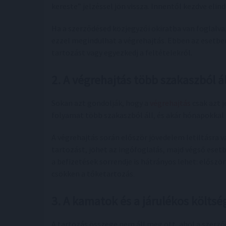
kereste” jelzéssel jön vissza. Innentől kezdve elind
Ha a szerződésed közjegyzői okiratba van foglalva, 
ezzel megindulhat a végrehajtás. Ebben az esetben
tartozást vagy egyezkedj a feltételekről.
2. A végrehajtás több szakaszból ál
Sokan azt gondolják, hogy a
végrehajtás
csak azt j
folyamat több szakaszból áll, és akár hónapokkal k
A végrehajtás során először jövedelem letiltásra v
tartozást, jöhet az ingófoglalás, majd végső esetb
a befizetések sorrendje is hátrányos lehet: először
csökken a tőketartozás.
3. A kamatok és a járulékos költs
A tartozás összege nem áll meg ott, ahol a szerző