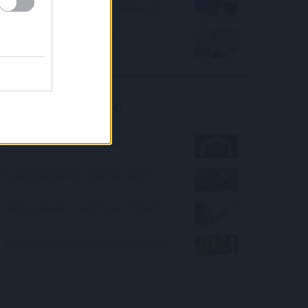
befektetés a háború árnyékában?
Így vásároljuk meg első
ingatlanunkat!
Kalkulátor ajánló
Forma 1-es versenypályák
Milyen kutyafajta illik hozzám?
Retro üzenet - meg tudod fejteni?
Mennyit kell félretennem, hogy...?