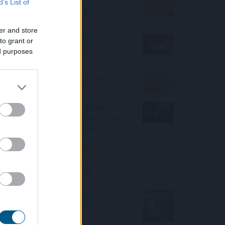
Az aszály már a magyar
B’s List of
vállalatokat és a forint árfolyamát
is sújtja
er and store
Hogyan válasszunk a csendes
to grant or
elvonulás és a pörgős nyaralás
ed purposes
között
Gyenge magyar makroadatok a
második negyedévre
Durvul a verseny: nullás díjakat és
százezer forintnál is többet ér egy
új céges ügyfél a bankoknak
Friss elemzéseink
Fokozatos kamatcsökkentést
támogatnak az amerikai
jegybankárok