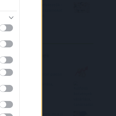
Örülhetnek a Richter befektetők -
piaci konszenzus feletti számokat
közölt a tőzsdei vállalat
4IG elemzés
Richter elemzés
Befektetési tippek
Nincs, ami tompítsa a
kamatemelést a lakáshitel piacon
Külföldi kötvények vásárlása,
tanácsadás
Arany, ingatlan, részvények: mi a jó