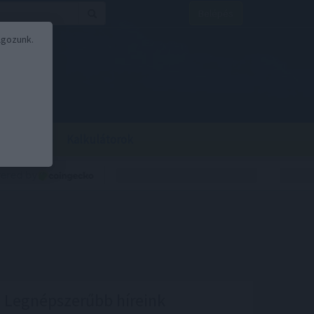
Belépés
lgozunk.
BOR
BIRS
Kalkulátorok
Legnépszerűbb híreink