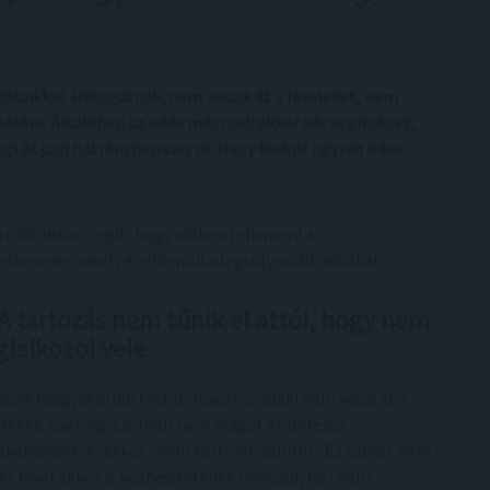
ásaikkal. Halogatnak, nem veszik át a leveleket, nem
sére. Általában az adós már csak akkor kér segítséget,
gi és jogi hátrányban van. dr. Nagy Rudolf ügyvéd írása.
a cikk abban segít, hogy időben felismerd a
etkezményeket, és elkerüld a legsúlyosabb hibákat.
 A tartozás nem tűnik el attól, hogy nem
glalkozol vele
egyik leggyakoribb tévhit, hogy ha valaki nem veszi át a
eleket, vagy egyszerűen nem reagál a hitelezői
keresésekre, akkor „nem történik semmi”. Ez sajnos nem
yes levél akkor is kézbesítettnek minősül, ha „nem