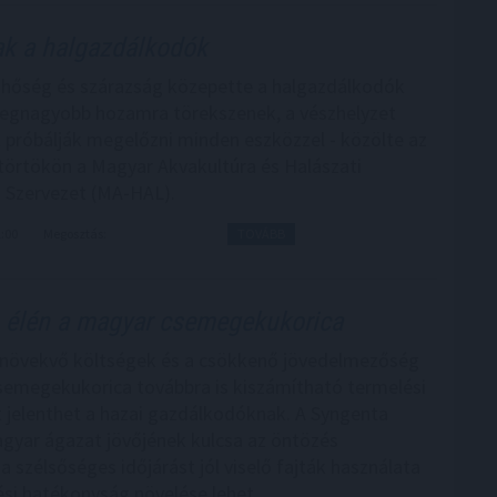
k a halgazdálkodók
i hőség és szárazság közepette a halgazdálkodók
egnagyobb hozamra törekszenek, a vészhelyzet
t próbálják megelőzni minden eszközzel - közölte az
törtökön a Magyar Akvakultúra és Halászati
 Szervezet (MA-HAL).
1:00
Megosztás:
TOVÁBB
élén a magyar csemegekukorica
a növekvő költségek és a csökkenő jövedelmezőség
csemegekukorica továbbra is kiszámítható termelési
 jelenthet a hazai gazdálkodóknak. A Syngenta
agyar ágazat jövőjének kulcsa az öntözés
 a szélsőséges időjárást jól viselő fajták használata
ési hatékonyság növelése lehet.