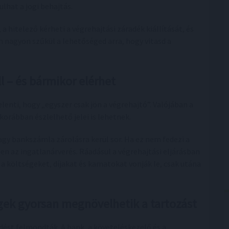
ulhat a jogi behajtás.
a hitelező kérheti a végrehajtási záradék kiállítását, és
 nagyon szűkül a lehetőséged arra, hogy vitasd a
l – és bármikor elérhet
elenti, hogy „egyszer csak jön a végrehajtó”. Valójában a
orábban észlelhető jelei is lehetnek.
agy bankszámla zárolásra kerül sor. Ha ez nem fedezi a
en az ingatlanárverés. Ráadásul a végrehajtási eljárásban
 a költségeket, díjakat és kamatokat vonják le, csak utána
égek gyorsan megnövelhetik a tartozást
dést felmondták. A bank, a követeléskezelő és a