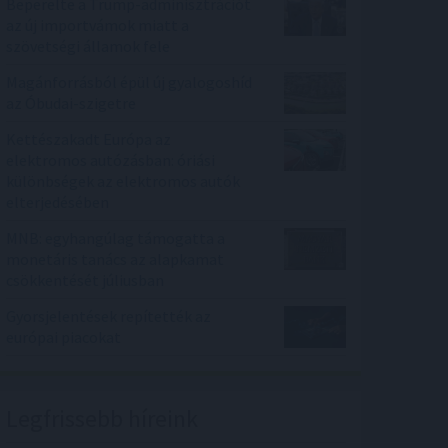
Beperelte a Trump-adminisztrációt
az új importvámok miatt a
szövetségi államok fele
Magánforrásból épül új gyalogoshíd
az Óbudai-szigetre
Kettészakadt Európa az
elektromos autózásban: óriási
különbségek az elektromos autók
elterjedésében
MNB: egyhangúlag támogatta a
monetáris tanács az alapkamat
csökkentését júliusban
Gyorsjelentések repítették az
európai piacokat
Legfrissebb híreink