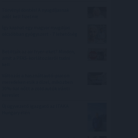
Törvényi döntés! A nyugdíjasnak
adót kell fizetnie
Így kaphat egy magyar nyugdíjas
olcsóbban gyógyszert - 7 lehetőség
Betiltják az air fryer-eket? Minden,
amit a PFAS-korlátozásról tudni
kell
Változás a használtautó-piacon:
meredeken esik a dízel, miközben
30%-kal nőtt a zöld autók iránti
kereslet
Új ügyvezető igazgató az ITAKA
Hungary élén