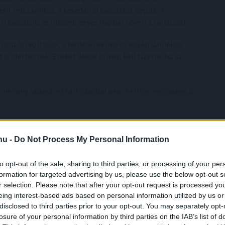
geit felszámítsa, a késedelmi kamattal együtt. A
i kamatot, és minden egyes nappal növeli a tartozást.
tazási költsége, a hirdetések díja és egyéb járulékos
is elérhetnek. Ezeket akkor is meg kell fizetni, ha az
 néhány százezres tartozásból akár milliós végösszeg is
ekre ellehetetleníti a pénzügyi
.hu -
Do Not Process My Personal Information
to opt-out of the sale, sharing to third parties, or processing of your per
yre korlátozódnak. Ha a hitelező jelentést tesz a
formation for targeted advertising by us, please use the below opt-out s
ós negatív státuszba kerül, és gyakorlatilag elvágja
r selection. Please note that after your opt-out request is processed y
eing interest-based ads based on personal information utilized by us or
disclosed to third parties prior to your opt-out. You may separately opt-
 időközben a tartozást rendezik. A bankszámla-használat,
losure of your personal information by third parties on the IAB’s list of
tlenülhet. Ez különösen kellemetlen lehet, ha valaki új