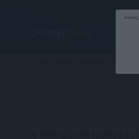
2026. augusztus 6., csütörtök - Berta
Hiteles
Hírek
Tőzsde
Kriptovaluta
Stabilcoin
Kezdőoldal
//
Hírek
// 6 dolog, amit tudnod kell, ha figy
6 dolog, amit tudnod kel