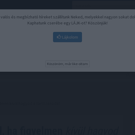
, valós és megbízható híreket szállítunk Neked, melyekkel nagyon sokat do
Kaphatunk cserébe egy LÁJK-ot? Köszönjük!
Lájkolom
Nyugdíj
Biztosítási befektetések
BU
Köszönöm, már like-oltam
elmen kívül hagyod a tartozásodat
l, ha figyelmen
kívül hagyod