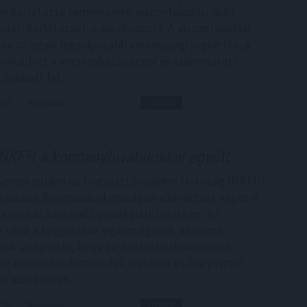
n korlátozta termékeinek viszonteladási árait,
ületi korlátozást is alkalmazott. A viszonteladási
ése az egyik legsúlyosabb versenyjogi jogsértés, a
működött a versenyhatósággal és előremutató
 ajánlott fel.
8:00
Megosztás:
TOVÁBB
NKFH a kormányhivatalokkal együtt
Kereskedelmi és Fogyasztóvédelmi Hatóság (NKFH)
vatalok bevonásával országos ellenőrzést végez a
konyhát képviselő vendéglátóhelyeken. Az
k célja a fogyasztók egészségének védelme,
nak vizsgálata, hogy az érintett vállalkozások
az élelmiszer-biztonsági, higiéniai és fogyasztói
i előírásokat.
7:00
Megosztás:
TOVÁBB