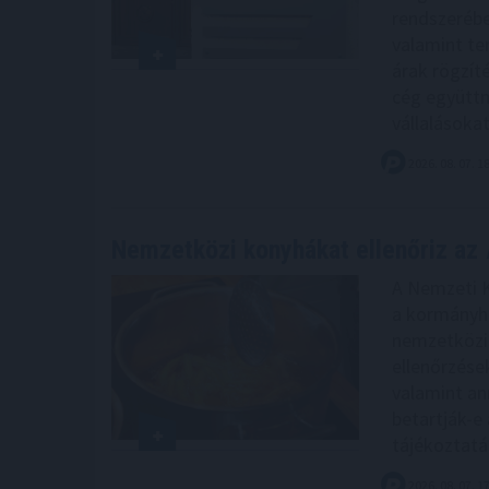
rendszerébe
valamint ter
árak rögzít
cég együtt
vállalásokat
2026. 08. 07. 1
Nemzetközi konyhákat ellenőriz az
A Nemzeti 
a kormányhi
nemzetközi 
ellenőrzése
valamint an
betartják-e 
tájékoztatás
2026. 08. 07. 1