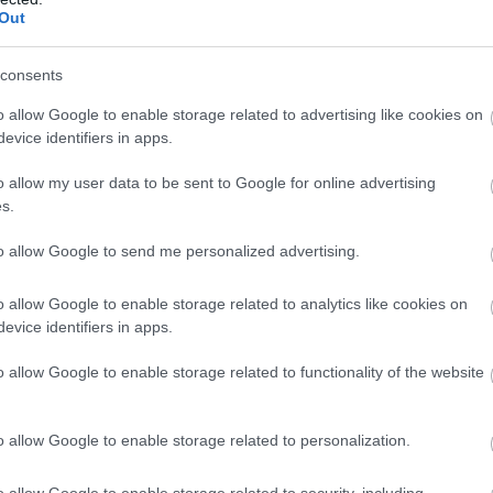
Out
1:00
Megosztás:
TOVÁBB
consents
anaf és a Mol
o allow Google to enable storage related to advertising like cookies on
evice identifiers in apps.
ajvezeték-üzemeltető Janaf és a Mol-csoport
t kötött 2,05 millió tonna nyersolaj szállításáról
o allow my user data to be sent to Google for online advertising
özölte a horvát társaság csütörtökön.
s.
to allow Google to send me personalized advertising.
0:00
Megosztás:
TOVÁBB
o allow Google to enable storage related to analytics like cookies on
evice identifiers in apps.
o allow Google to enable storage related to functionality of the website
 és értelmezése
– hogyan működik a
o allow Google to enable storage related to personalization.
n APY azt mutatja meg, hogy egy stabilcoinban
 befektetés egy év alatt mekkora hozamot
o allow Google to enable storage related to security, including