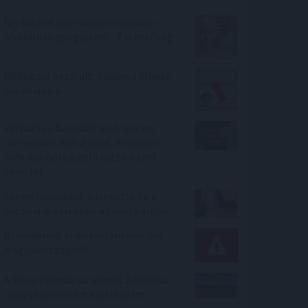
Így kaphat egy magyar nyugdíjas
olcsóbban gyógyszert - 7 lehetőség
Hőkupola bezárult: bajban a klímát
használók is
Változás a használtautó-piacon:
meredeken esik a dízel, miközben
30%-kal nőtt a zöld autók iránti
kereslet
Személycseréket jelentette be a
katonai vezetésben az orosz elnök
Ki rendelhet el vízkorlátozást ma
Magyarországon?
A Duna Paksnál az elmúlt 24 órában
négy centimétert emelkedett