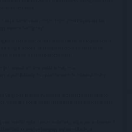
ktorok aktuális helyzetét feltérképező, átfogó kutatása,
tetés előzte meg.
 a hazai kreatívipar a teljes fejlesztési folyamatokat
rogramokra tart igényt.
igitális játékipart célzó pályázatainak. A program célja
tő gaming platformjain megjelenő online játék early
sa, amellyel a pályázó piacra is lép.
jes innovációs útvonalát lefedi, és a
en a publikálásig és a piaci bevezetés előkészítéséig
a CH globális versenypiaci tapasztalattal rendelkező
 valamint komplex üzleti stratégiai és a piacra lépést
ig van lehetőségük a résztvevőknek, míg a piacra lépésre 3
lálhatóak a Creative Hungary online oldalán, a