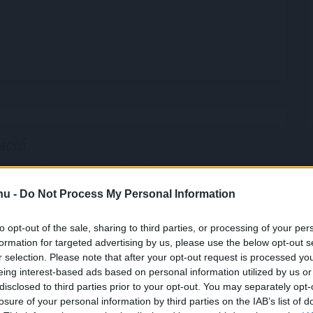
áció
gel a júliusi fogyasztói inflációs adatot tette
k szerint a fogyasztói árak havi szinten 0,1
.hu -
Do Not Process My Personal Information
 csökkentek. Az éves szintű infláció így tovább
 százalékra a júniusi 1,7 százalékról. A további
to opt-out of the sale, sharing to third parties, or processing of your per
kkenés borítékolható volt, ennek mértéke azonban
formation for targeted advertising by us, please use the below opt-out s
a vártat. Az 1,2 százalékos tényadat így mind az 1,6
r selection. Please note that after your opt-out request is processed y
piaci konszenzusnál, mind a mi – ennél alacsonyabb –
eing interest-based ads based on personal information utilized by us or
kos várakozásunknál kisebb lett. A maginflációnál
disclosed to third parties prior to your opt-out. You may separately opt-
losure of your personal information by third parties on the IAB’s list of
t ilyen mértékű a lassulás, ez a mutató 1,9