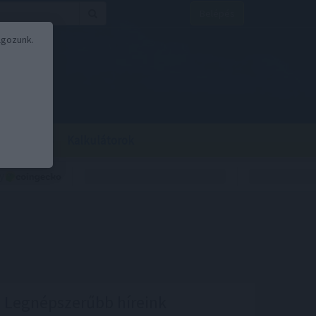
Belépés
lgozunk.
BOR
BIRS
Kalkulátorok
Legnépszerűbb híreink