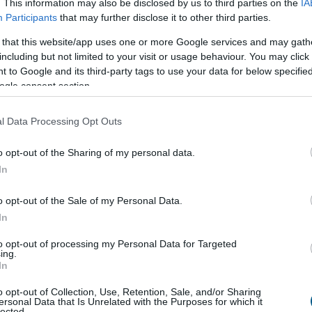
. This information may also be disclosed by us to third parties on the
IA
llt júliusban a júniusi 2 százalék után.
Participants
that may further disclose it to other third parties.
ben a mostani alacsony adat várhatóan megágyaz a
ybanki kamatcsökkentéseknek az augusztusi, és
 that this website/app uses one or more Google services and may gath
ínűséggel a szeptemberi kamatdöntő üléseken.
including but not limited to your visit or usage behaviour. You may click 
 to Google and its third-party tags to use your data for below specifi
2:00
Megosztás:
TOVÁBB
ogle consent section.
l Data Processing Opt Outs
energiaellátása,
de drámai az Orbán-
o opt-out of the Sharing of my personal data.
In
 energiaellátása stabil, az ivóvízellátás biztosított,
dják a rendkívüli intézkedések egy részét, ugyanakkor
o opt-out of the Sale of my Personal Data.
an figyelemmel kísérik a paksi atomerőmű
In
ahol a mostani vízállásjelzések alapján "halvány
to opt-out of processing my Personal Data for Targeted
ra", hogy hétfőn újraindulhat még egy turbina -
ing.
iniszterelnök pénteki sajtótájékoztatóján, amelyen
In
ta az Orbán-kormányt, hogy drámai helyzetet
o opt-out of Collection, Use, Retention, Sale, and/or Sharing
a az energia- és vízellátás területén.
ersonal Data that Is Unrelated with the Purposes for which it
lected.