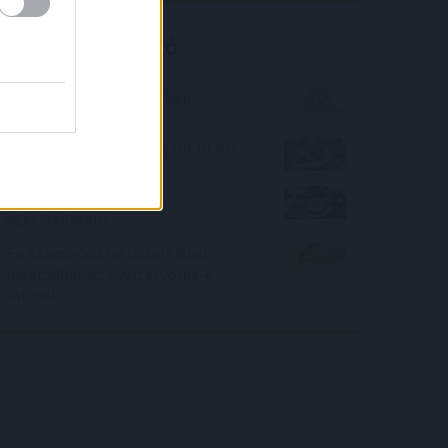
Kalkulátor ajánló
Hányan vannak a szobában?
Hányadik legjobb felvételit írtad?
Mennyire táplálkozok
egészségesen?
Fix számokkal lottózol? Most
megtudhatod, nyertél volna-e
valaha!