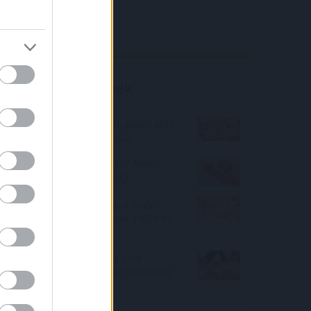
4IG elemzés
Richter elemzés
Befektetési tippek
Ha lakáshitelt szeretnél, akkor zöld
hitel 2022-ben a megoldás!
Személyi kölcsönt akarsz? Akkor
horror kamatokra készülj!
Ennyire épültek be eddig a nagy
jegybanki kamatemelések a hitelek
kamataiba
Újabb bankok álltak le a zöld
hitellel, alig maradt már lehetőség
az igénylésre