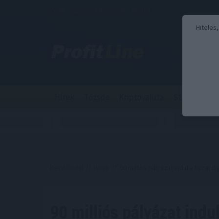
2026. augusztus 7., péntek - Ibolya
Hiteles
Hírek
Tőzsde
Kriptovaluta
Stabilcoin
Kezdőoldal
//
Hírek
// 90 milliós pályázat indul a hazai di
90 milliós pályázat indu