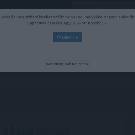
, valós és megbízható híreket szállítunk Neked, melyekkel nagyon sokat do
Kaphatunk cserébe egy LÁJK-ot? Köszönjük!
Lájkolom
Nyugdíj
Biztosítási befektetések
BU
Köszönöm, már like-oltam
gitális játékfejlesztőknek
l a hazai
digitális