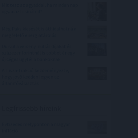
Mit tesz az agyaddal, ha minden nap
ugyanazt csinálod?
Még Paks kiesését is áthidalhatná a
megfelelő energiatárolás
Durvul a verseny: nullás díjakat és
százezer forintnál is többet ér egy
új céges ügyfél a bankoknak
A Tisza-frakció kezdeményezte,
hogy jövő kedden legyen az
államfőválasztás
Legfrissebb híreink
Évtizedes mélyponton a magyar
infláció