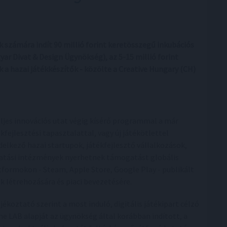
ok számára indít 90 millió forint keretösszegű inkubációs
r Divat & Design Ügynökség), az 5-15 millió forint
k a hazai játékkészítők - közölte a Creative Hungary (CH)
eljes innovációs utat végig kísérő programmal a már
ékfejlesztési tapasztalattal, vagy új játékötlettel
delkező hazai startupok, játékfejlesztő vállalkozások,
atási intézmények nyerhetnek támogatást globális
tformokon - Steam, Apple Store, Google Play - publikált
ék létrehozására és piaci bevezetésére.
ájékoztató szerint a most induló, digitális játékipart célzó
e LAB alapját az ügynökség által korábban indított, a