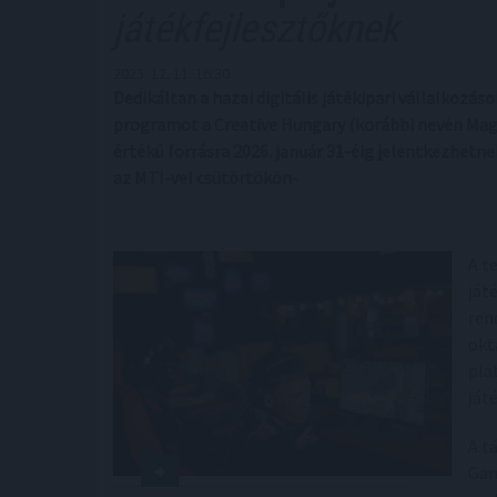
játékfejlesztőknek
2025. 12. 11. 16:30
Dedikáltan a hazai digitális játékipari vállalkozás
programot a Creative Hungary (korábbi nevén Magya
értékű forrásra 2026. január 31-éig jelentkezhetne
az MTI-vel csütörtökön-
A t
ját
ren
okt
pla
ját
A t
Gam