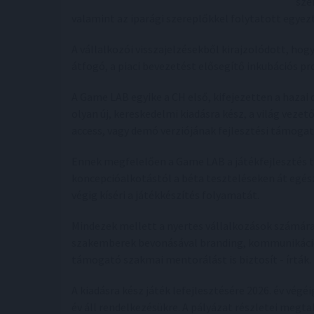
sze
valamint az iparági szereplőkkel folytatott egyez
A vállalkozói visszajelzésekből kirajzolódott, hogy
átfogó, a piaci bevezetést elősegítő inkubációs p
A Game LAB egyike a CH első, kifejezetten a hazai d
olyan új, kereskedelmi kiadásra kész, a világ veze
access, vagy demó verziójának fejlesztési támogatá
Ennek megfelelően a Game LAB a játékfejlesztés tel
koncepcióalkotástól a béta teszteléseken át egész
végig kíséri a játékkészítés folyamatát.
Mindezek mellett a nyertes vállalkozások számára 
szakemberek bevonásával branding, kommunikációs,
támogató szakmai mentorálást is biztosít - írták.
A kiadásra kész játék lefejlesztésére 2026. év végé
év áll rendelkezésükre. A pályázat részletei megta