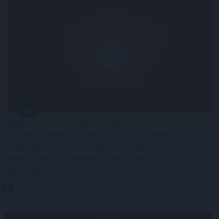
Egész jövő héten napos, meleg idő várható, a hét
közepén kisebb enyhüléssel; csak a hét elején és a hét
végén lehetnek néhol záporok, zivatarok - derül ki a
HungaroMet Zrt. előrejelzéséből, amelyet vasárnap
juttattak el az MTI-hez.
2026. 08. 09. 16:00
Megosztás:
TOVÁBB