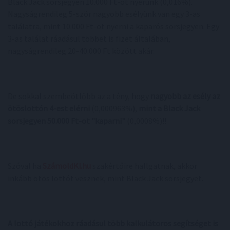
Black Jack sorsjegyen 10.000 Ft-ot nyerünk (0,016%).
Nagyságrendileg 5-ször nagyobb esélyünk van egy 3-as
találatra, mint 10.000 Ft-ot nyerni a kaparós sorsjegyen. Egy
3-as találat ráadásul többet is fizet általában,
nagyságrendileg 20-40.000 Ft között akár.
De sokkal szembeötlőbb az a tény, hogy
nagyobb az esély az
ötöslottón 4-est elérni
(0,000963%),
mint a Black Jack
sorsjegyen 50.000 Ft-ot "kaparni"
(0,0008%)!!
Szóval ha
SzámoldKi.hu
szakértőire hallgatnak, akkor
inkább ötös lottót vesznek, mint Black Jack sorsjegyet.
A lottó játékokhoz ráadásul több kalkulátoros segítséget is