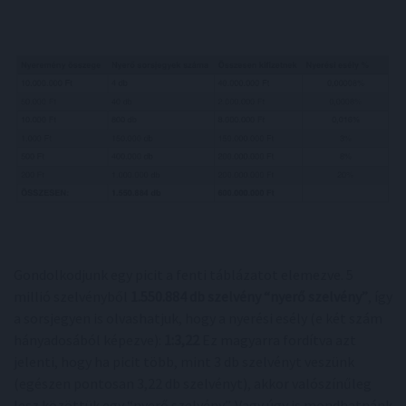
Gondolkodjunk egy picit a fenti táblázatot elemezve. 5
millió szelvényből
1.550.884 db szelvény “nyerő szelvény”
, így
a sorsjegyen is olvashatjuk, hogy a nyerési esély (e két szám
hányadosából képezve):
1:3,22
Ez magyarra fordítva azt
jelenti, hogy ha picit több, mint 3 db szelvényt veszünk
(egészen pontosan 3,22 db szelvényt), akkor valószínűleg
lesz közöttük egy “nyerő szelvény”. Vagy úgy is mondhatnánk