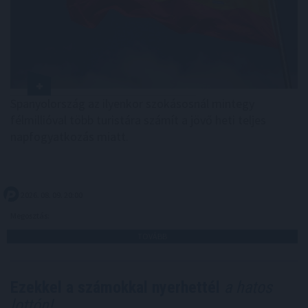
Spanyolország az ilyenkor szokásosnál mintegy
félmillióval több turistára számít a jövő heti teljes
napfogyatkozás miatt.
2026. 08. 09. 20:00
Megosztás:
TOVÁBB
Ezekkel a számokkal nyerhettél
a hatos
lottón!