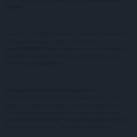
0,0008%
.
Furcsa, hogy az 50.000 Ft után egy jó nagy ugrás következik,
és a következő nyerőosztály, a főnyeremény,
amely
10.000.000 Ft
. Ebből mindösszesen 4 db van minden
sorozatban, így a megnyerésének esélye épp a tizede az
előzőnek, azaz:
0,00008%
.
Érdemesebb inkább ötös lottót venni?
Nehéz
összehasonlítani a két játékot már csak azért is, mert a
kaparós sorsjegynek megvan az a varázsa, hogy azonnal, a
helyszínen kiderül, hogy nyertünk-e vagy sem, azaz egy
azonnali “adrenalinbombát” vásároltunk. A lottónál pedig ki
kell várnunk a sorsolást…, ha épp el nem felejtjük…