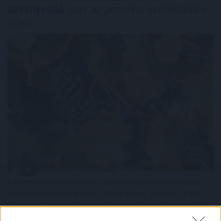
növényvédő
szer az amerikai szőlőkabóca
ellen
A Nemzeti Élelmiszerlánc-biztonsági Hivatal (Nébih)
három növényvédő szer – Decis Forte, Klartan 24 EW,
Oroganic – engedélyokiratát módosította, így azok a
szüretet követően, egészen a vesszőérettség (BBCH