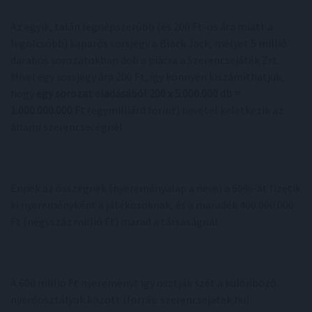
Az egyik, talán legnépszerűbb (és 200 Ft-os ára miatt a
legolcsóbb) kaparós sorsjegy a Black Jack, melyet 5 millió
darabos sorozatokban dob a piacra a Szerencsejáték Zrt.
Mivel egy sorsjegy ára 200 Ft, így könnyen kiszámíthatjuk,
hogy
egy sorozat eladásából 200 x 5.000.000 db =
1.000.000.000 Ft
(egymilliárd forint) bevétel keletkezik az
állami szerencsecégnél.
Ennek az összegnek (nyereményalap a neve) a 60%-át fizetik
ki nyereményként a játékosoknak, és a maradék 400.000.000
Ft (négyszáz millió Ft) marad a társaságnál.
A 600 millió Ft nyereményt így osztják szét a különböző
nyerőosztályok között (forrás: szerencsejatek.hu):