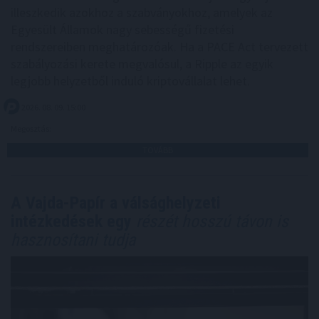
illeszkedik azokhoz a szabványokhoz, amelyek az
Egyesült Államok nagy sebességű fizetési
rendszereiben meghatározóak. Ha a PACE Act tervezett
szabályozási kerete megvalósul, a Ripple az egyik
legjobb helyzetből induló kriptovállalat lehet.
2026. 08. 09. 15:00
Megosztás:
TOVÁBB
A Vajda-Papír a válsághelyzeti
intézkedések egy
részét hosszú távon is
hasznosítani tudja