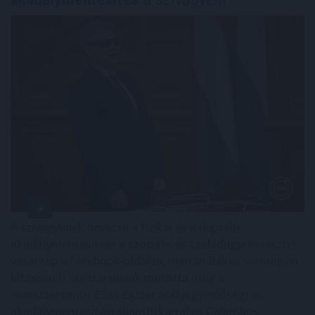
A szívügyének nevezte a fizikai és a digitális
akadálymentesítést a szociális és családügyi miniszter
vasárnap a Facebook-oldalán, miután Békés vármegyei
látássérült sorstársainak mutatta meg a
minisztériumot Éliás Eszter esélyegyenlőségi és
akadálymentesítési államtitkárral és Galambos