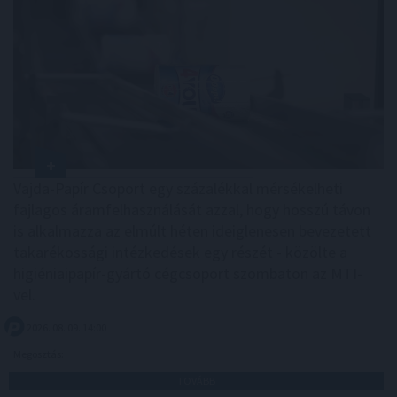
Vajda-Papír Csoport egy százalékkal mérsékelheti
fajlagos áramfelhasználását azzal, hogy hosszú távon
is alkalmazza az elmúlt héten ideiglenesen bevezetett
takarékossági intézkedések egy részét - közölte a
higiéniaipapír-gyártó cégcsoport szombaton az MTI-
vel.
2026. 08. 09. 14:00
Megosztás:
TOVÁBB