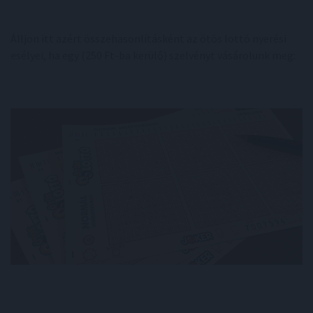
Álljon itt azért összehasonlításként az ötös lottó nyerési
esélyei, ha egy (250 Ft-ba kerülő) szelvényt vásárolunk meg: