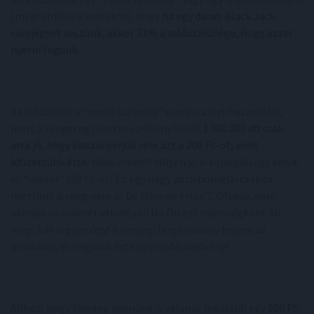
(megfordítva a matekot), hogy
ha egy darab Black Jack
sorsjegyet veszünk, akkor 31% a valószínűsége, hogy azzel
nyerni fogunk.
Az idézőjelet a “nyerő szelvény” esetén azért használjuk,
mert a rengeteg nyertes szelvény közül
1.000.000 db csak
arra jó, hogy visszanyerjük vele azt a 200 Ft-ot, amit
kifizettünk érte
. Minő öröm!!! Milyen jó is kapirgáli egy kicsit
és “nyerni” 200 Ft-ot! Ez egy nagy pszichológiai csapda:
nyertünk is meg nem is. De félre ne értse T. Olvasó, nem
akarjuk az örömét elrontani! Ha Ön ezt nyereségként éli
meg, hát legyen úgy! A lényeg, hogy mosoly legyen az
arcunkon, és vegyünk érte egy újabb szelvény!
Ahhoz, hogy tényleg nyerjünk is valamit legalább egy
500 Ft-