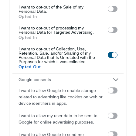
consent section.
I want to opt-out of the Sale of my
Personal Data.
Opted In
I want to opt-out of processing my
Personal Data for Targeted Advertising.
Opted In
I want to opt-out of Collection, Use,
Retention, Sale, and/or Sharing of my
Personal Data that Is Unrelated with the
Purposes for which it was collected.
Opted Out
Az andalúziai Niebla város közelében nyolcezer
hektáron pusztít erdőtűz, emiatt hat településről 500
Google consents
embert evakuáltak elővigyázatosságból - közölte
I want to allow Google to enable storage
Antonio Sanz, a tartomány vészhelyzet-kezelési
related to advertising like cookies on web or
tanácsosa vasárnap.
device identifiers in apps.
2026. 08. 10. 02:00
I want to allow my user data to be sent to
Megosztás:
Google for online advertising purposes.
TOVÁBB
I want to allow Google to send me