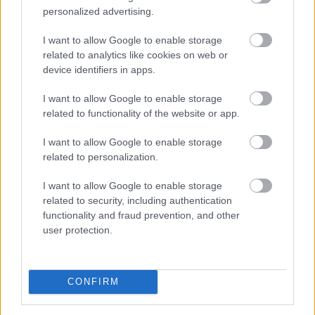
personalized advertising.
A világ 10 legjobb filmje, ami valaha
I want to allow Google to enable storage
készült - hányat láttál?
related to analytics like cookies on web or
device identifiers in apps.
I want to allow Google to enable storage
related to functionality of the website or app.
I want to allow Google to enable storage
related to personalization.
I want to allow Google to enable storage
related to security, including authentication
functionality and fraud prevention, and other
user protection.
CONFIRM
Lehetséges egyetlen, megkérdőjelezhetetlen listába