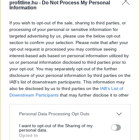
profitline.hu -
Do Not Process My Personal
91) stádiumáig felhasználhatóak a szőlőben. A
Information
kiterjesztések célja, hogy a korai érésű szőlőkben is
legyen lehetőség a károsító elleni további védekezésre.
If you wish to opt-out of the sale, sharing to third parties, or
Az Oroganic készítmény kis kiszerelésben kiskerti
processing of your personal or sensitive information for
felhasználók számára is elérhető és ökológiai
targeted advertising by us, please use the below opt-out
termesztésben is engedélyezett.
section to confirm your selection. Please note that after your
opt-out request is processed you may continue seeing
2026. 08. 10. 03:00
interest-based ads based on personal information utilized by
us or personal information disclosed to third parties prior to
Megosztás:
your opt-out. You may separately opt-out of the further
TOVÁBB
disclosure of your personal information by third parties on the
IAB’s list of downstream participants. This information may
also be disclosed by us to third parties on the
IAB’s List of
Downstream Participants
that may further disclose it to other
Andalúziában nyolcezer hektáron
pusztít
third parties.
erdőtűz
Please note that this website/app uses one or more Google
Personal Data Processing Opt Outs
services and may gather and store information including but
not limited to your visit or usage behaviour. You may click to
I want to opt-out of the Sharing of my
personal data.
grant or deny consent to Google and its third-party tags to
Opted In
use your data for below specified purposes in below Google