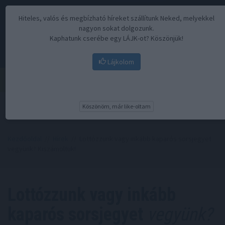
Hiteles, valós és megbízható híreket szállítunk Neked, melyekkel
nagyon sokat dolgozunk.
Kaphatunk cserébe egy LÁJK-ot? Köszönjük!
Lájkolom
Menü
Köszönöm, már like-oltam
Kezdőoldal
//
Hírek
// Lottózzunk vagy inkább kaparós sorsjegyet
vegyünk? Kiszámoltuk!
Lottózzunk vagy inkább
kaparós sorsjegyet
vegyünk?