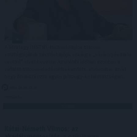
A Strategy (MSTR), Michael Saylor Bitcoin-
stratégiájának zászlóshajója, sokáig a „vásárolj és tarts
örökké” elvet követte. Az utóbbi időben azonban a
vállalat Bitcoin-eladásokba kezdett, elsősorban azért,
hogy finanszírozza egyes pénzügyi kötelezettségeit.
2026. 08. 09. 22:00
Megosztás:
TOVÁBB
Kátai-Németh Vilmos: az
akadálymentesítés
a szívügyem