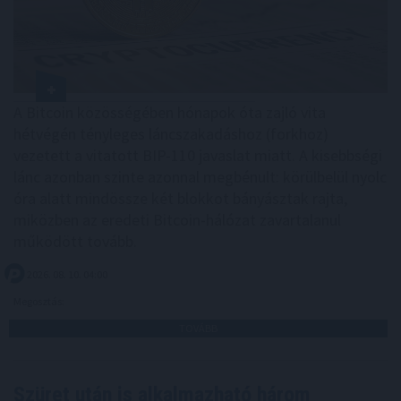
A Bitcoin közösségében hónapok óta zajló vita
hétvégén tényleges láncszakadáshoz (forkhoz)
vezetett a vitatott BIP-110 javaslat miatt. A kisebbségi
lánc azonban szinte azonnal megbénult: körülbelül nyolc
óra alatt mindössze két blokkot bányásztak rajta,
miközben az eredeti Bitcoin-hálózat zavartalanul
működött tovább.
2026. 08. 10. 04:00
Megosztás:
TOVÁBB
Szüret után is alkalmazható három