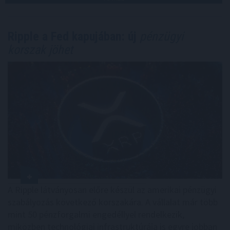
Ripple a Fed kapujában: új
pénzügyi
korszak jöhet
A Ripple látványosan előre készül az amerikai pénzügyi
szabályozás következő korszakára. A vállalat már több
mint 50 pénzforgalmi engedéllyel rendelkezik,
miközben technológiai infrastruktúrája is egyre jobban