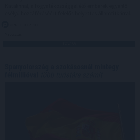
Katalinnal, a fogyatékossággal élő emberek egyenlő
esélyű hozzáféréséért felelős helyettes államtitkárral.
2026. 08. 09. 21:00
Megosztás:
TOVÁBB
Spanyolország a szokásosnál mintegy
félmillióval
több turistára számít