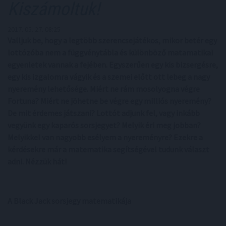
Kiszámoltuk!
2017. 05. 27. 08:25
Valljuk be, hogy a legtöbb szerencsejátékos, mikor betér egy
lottózóba nem a függvénytábla és különböző matamatikai
egyenletek vannak a fejében. Egyszerűen egy kis bizsergésre,
egy kis izgalomra vágyik és a szemei előtt ott lebeg a nagy
nyeremény lehetősége. Miért ne rám mosolyogna végre
Fortuna? Miért ne jöhetne be végre egy milliós nyeremény?
De mit érdemes játszani? Lottót adjunk fel, vagy inkább
vegyünk egy kaparós sorsjegyet? Melyik éri meg jobban?
Melyikkel van nagyobb esélyem a nyereményre? Ezekre a
kérdésekre már a matematika segítségével tudunk választ
adni. Nézzük hát!
A Black Jack sorsjegy matematikája