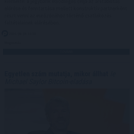
kiemelte: a jegybank elsődleges célja az árstabilitás
elérése és fenntartása mellett konstruktív partnerként
részt venni az eurózónához történő csatlakozás
feltételeinek elérésében.
2026. 08. 09. 23:00
Megosztás:
TOVÁBB
Egyetlen szám mutatja, mikor állhat
le
Michael Saylor Bitcoin-eladása