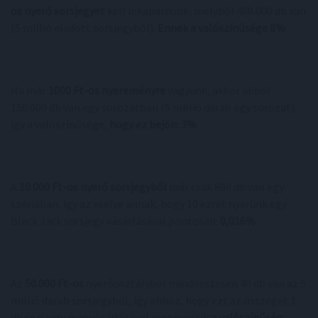
os nyerő sorsjegyet
kell lekaparnunk, melyből 400.000 db van
(5 millió eladott sorsjegyből).
Ennek a valószínűsége 8%
.
Ha már
1000 Ft-os nyereményre
vágyunk, akkor abból
150.000 db van egy sorozatban (5 millió darab egy sorozat),
így a valószínűsége,
hogy ez bejön: 3%
A
10.000 Ft-os nyerő sorsjegyből
már csak 800 db van egy
szériában, így az esélye annak, hogy 10 ezret nyerünk egy
Black Jack sorsjegy vásárlásával pontosan:
0,016%
.
Az
50.000 Ft-os
nyerőosztályból mindösszesen 40 db van az 5
millió darab sorsjegyből, így ahhoz, hogy ezt az összeget 1
db sorsjegy megvásárlásával megnyerjük
a valószínűség: