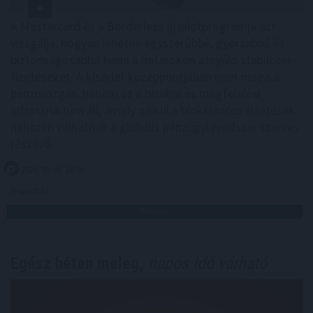
A Mastercard és a Borderless új pilotprogramja azt
vizsgálja, hogyan lehetne egyszerűbbé, gyorsabbá és
biztonságosabbá tenni a határokon átnyúló stabilcoin-
fizetéseket. A kísérlet középpontjában nem maga a
pénzmozgás, hanem az a bizalmi és megfelelési
infrastruktúra áll, amely nélkül a blokkláncos fizetések
nehezen válhatnak a globális pénzügyi rendszer szerves
részévé.
2026. 08. 09. 18:00
Megosztás:
TOVÁBB
Egész héten meleg,
napos idő várható