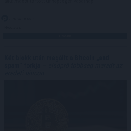
alkalmából tartott ünnepségen vasárnap.
2026. 08. 10. 05:00
Megosztás:
TOVÁBB
Két blokk után megállt a Bitcoin „anti-
spam” forkja
– elsöprő többség maradt az
eredeti láncon