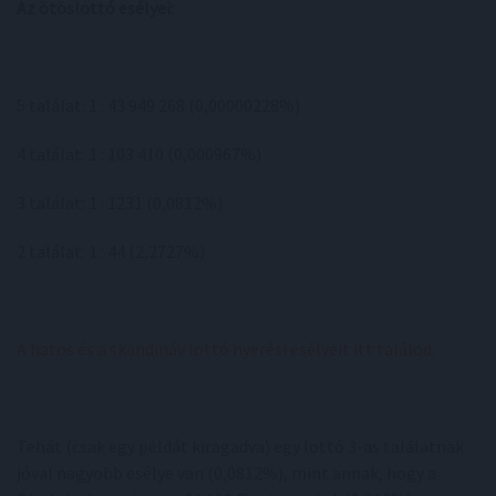
Az ötöslottó esélyei:
5 találat: 1 : 43 949 268 (0,00000228%)
4 találat: 1 : 103 410 (0,000967%)
3 találat: 1 : 1231 (0,0812%)
2 találat: 1 : 44 (2,2727%)
A hatos és a skandináv lottó nyerési esélyeit itt találod.
Tehát (csak egy példát kiragadva) egy lottó 3-as találatnak
jóval nagyobb esélye van (0,0812%), mint annak, hogy a