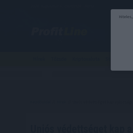
2026. augusztus 6., csütörtök - Berta
Hiteles
Hírek
Tőzsde
Kriptovaluta
Stabilcoin
Kezdőoldal
//
Hírek
// Uniós védettséget kap a jászsági
Uniós védettséget kap a