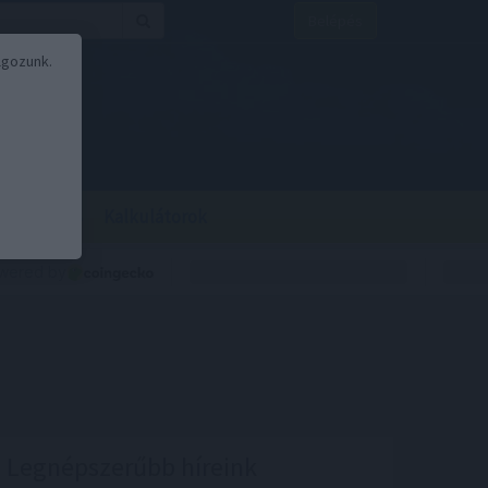
Belépés
lgozunk.
BOR
BIRS
Kalkulátorok
Legnépszerűbb híreink