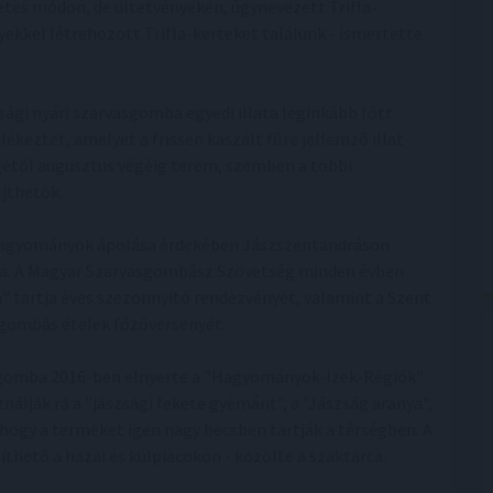
tes módon, de ültetvényeken, úgynevezett Trifla-
ekkel létrehozott Trifla-kerteket találunk - ismertette
sági nyári szarvasgomba egyedi illata leginkább főtt
ékeztet, amelyet a frissen kaszált fűre jellemző illat
 végétől augusztus végéig terem, szemben a többi
jthetők.
z hagyományok ápolása érdekében Jászszentandráson
. A Magyar Szarvasgombász Szövetség minden évben
 tartja éves szezonnyitó rendezvényét, valamint a Szent
gombás ételek főzőversenyét.
vasgomba 2016-ben elnyerte a "Hagyományok-Ízek-Régiók"
nálják rá a "jászsági fekete gyémánt", a "Jászság aranya",
, hogy a terméket igen nagy becsben tartják a térségben. A
hető a hazai és külpiacokon - közölte a szaktárca.