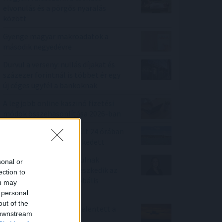
elvonulás és a pörgős nyaralás
között
Gyenge magyar makroadatok a
második negyedévre
Durvul a verseny: nullás díjakat és
százezer forintnál is többet ér egy
új céges ügyfél a bankoknak
A legjobb online kaszinó fizetési
módok összehasonlítása 2026-ban
A Duna Paksnál az elmúlt 24 órában
négy centimétert emelkedett
Miközben mások kivonulnak
sonal or
Európából, Makón terjeszkedik az
ection to
alumíniumdobozok globális
ou may
piacvezetője
 personal
out of the
Fizetésképtelenséget jelentett a
 downstream
Robinson Tours