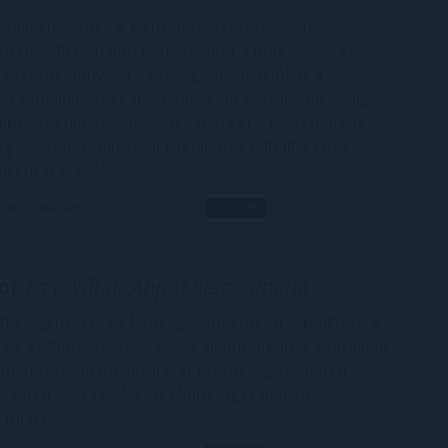
online hívásokkal és üzenetekkel igyekeznek
 a mobilhasználati költségeiket a magyarok, 47
részesíti előnyben a csevegőapplikációkat a
s mobilhívásokkal szemben, 38 százalékuk pedig
l-eket küld SMS-helyett - derül ki a transzparens
-összehasonlítással foglalkozó BillKiller friss
ív kutatásából.
9:00
Megosztás:
TOVÁBB
ot
és a WhatsAppot sem kímélte
ta egy moszkvai bíróság csütörtökön a Twittert, a
és a WhatsAppot az orosz állampolgárok adatainak
ban történő lokalizálását (az ország területén
veren való tárolását) előíró jogszabályok
 miatt.