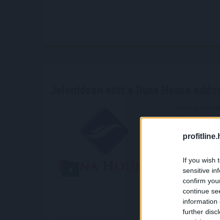
Jelentősen nőtt a Duna House adóz
Az ingatlan
House-csopo
270 millió 
profitline
összevetésb
árbevétele 
If you wish 
negyedévéhe
sensitive in
társaság pé
confirm you
continue se
2021. 08. 29. 2
information 
further disc