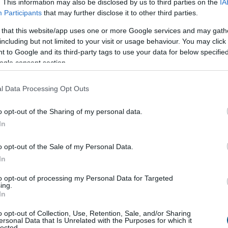
. This information may also be disclosed by us to third parties on the
IA
Participants
that may further disclose it to other third parties.
küliség
júliusban
 that this website/app uses one or more Google services and may gath
üliek száma 189 ezer volt júliusban, a 3,9 százalékos
including but not limited to your visit or usage behaviour. You may click 
iségi ráta 0,1 százalékponttal csökkent az előző
 to Google and its third-party tags to use your data for below specifi
 0,6 százalékponttal az egy évvel korábbihoz mérve
ogle consent section.
nteken a Központi Statisztikai Hivatal (KSH).
l Data Processing Opt Outs
8:00
Megosztás:
TOVÁBB
o opt-out of the Sharing of my personal data.
In
 az előző hónapban
o opt-out of the Sale of my Personal Data.
millió 704 ezer volt a 15-74 éves foglalkoztatottak
In
i létszáma - közölte pénteken a Központi Statisztikai
to opt-out of processing my Personal Data for Targeted
).
ing.
In
o opt-out of Collection, Use, Retention, Sale, and/or Sharing
ersonal Data that Is Unrelated with the Purposes for which it
lected.
6:00
Megosztás:
TOVÁBB