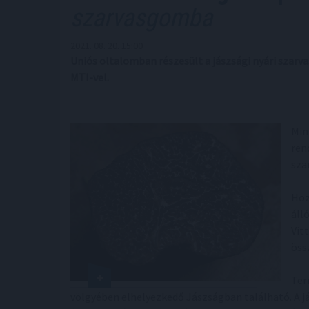
szarvasgomba
2021. 08. 20. 15:00
Uniós oltalomban részesült a jászsági nyári szar
MTI-vel.
Min
ren
sza
Hoz
áll
Vit
össz
Ter
völgyében elhelyezkedő Jászságban található. A j