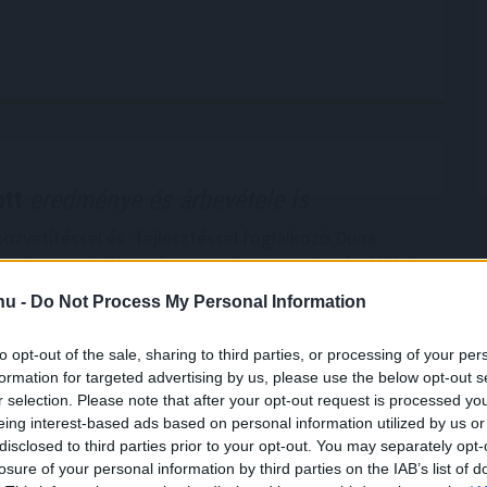
ott
eredménye és árbevétele is
közvetítéssel és -fejlesztéssel foglalkozó Duna
rt konszolidált adózott eredménye 32 százalékkal,
forintra nőtt a második negyedévben éves
.hu -
Do Not Process My Personal Information
en, ugyanebben az időszakban a csoport nettó
3,4 milliárd forintra emelkedett, ez 2020 második
to opt-out of the sale, sharing to third parties, or processing of your per
z képest 78 százalékos növekedés - közölte a
formation for targeted advertising by us, please use the below opt-out s
nteken az MTI-vel.
r selection. Please note that after your opt-out request is processed y
eing interest-based ads based on personal information utilized by us or
0:00
Megosztás:
TOVÁBB
disclosed to third parties prior to your opt-out. You may separately opt-
losure of your personal information by third parties on the IAB’s list of