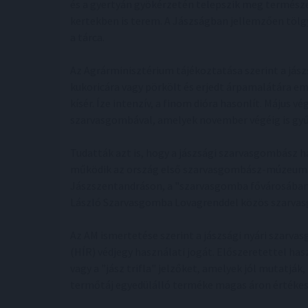
és a gyertyán gyökérzetén telepszik meg természe
kertekben is terem. A Jászságban jellemzően tölgy
a tárca.
Az Agrárminisztérium tájékoztatása szerint a jász
kukoricára vagy pörkölt és erjedt árpamalátára eml
kísér. Íze intenzív, a finom dióra hasonlít. Május
szarvasgombával, amelyek november végéig is gyű
Tudatták azt is, hogy a jászsági szarvasgombás
működik az ország első szarvasgombász-múzeuma
Jászszentandráson, a "szarvasgomba fővárosában"
László Szarvasgomba Lovagrenddel közös szarvas
Az AM ismertetése szerint a jászsági nyári szar
(HÍR) védjegy használati jogát. Előszeretettel hasz
vagy a "jász trifla" jelzőket, amelyek jól mutatják
termőtáj egyedülálló terméke magas áron értékesít