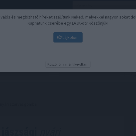
, valós és megbízható híreket szállítunk Neked, melyekkel nagyon sokat do
Kaphatunk cserébe egy LÁJK-ot? Köszönjük!
Lájkolom
Nyugdíj
Biztosítási befektetések
BU
Köszönöm, már like-oltam
 nyári szarvasgomba
 jászsági
nyári