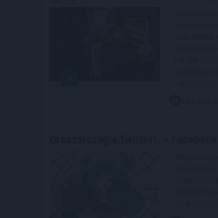
Elsősorban 
csökkenteni
százalékuk 
hagyományo
inkább e-mai
mobilcsomag
reprezentat
2021. 08. 28. 0
Oroszország a Twittert, a Facebook
Megbírságol
Facebookot 
Oroszország
működő szer
megsértése