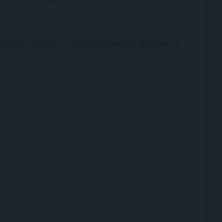
vasgomba - közölte az Agrárminisztérium pénteken az
t írták, az Európai Bizottság augusztus 19-én kihirdetett
deletével uniós oltalomban részesítette a "jászsági nyári
rvasgomba" elnevezést.
zátették: a jászsági nyári szarvasgomba oltalom alatt
ó földrajzi jelzés a nyári szarvasgomba (Tuber aestivum
tad.) föld alatti gombafajnak a megjelölt földrajzi helyen
egyűjtött, friss helyi változatát jelöli.
mőterülete az Észak-Alföldön, a Tarna és Zagyva
ászsági nyári szarvasgomba leginkább a tölgy, a mogyoró