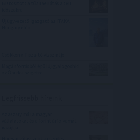
Biztosított a tűzifaellátás a téli
időszakra
Új ügyvezető igazgató az ITAKA
Hungary élén
Csökken a Tisza-tó vízszintje
Magánforrásból épül új gyalogoshíd
az Óbudai-szigetre
Legfrissebb híreink
Az aszály már a magyar
vállalatokat és a forint árfolyamát
is sújtja
Hogyan válasszunk a csendes