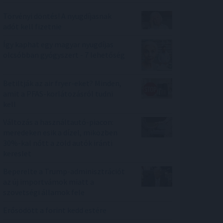
Törvényi döntés! A nyugdíjasnak
adót kell fizetnie
Így kaphat egy magyar nyugdíjas
olcsóbban gyógyszert - 7 lehetőség
Betiltják az air fryer-eket? Minden,
amit a PFAS-korlátozásról tudni
kell
Változás a használtautó-piacon:
meredeken esik a dízel, miközben
30%-kal nőtt a zöld autók iránti
kereslet
Beperelte a Trump-adminisztrációt
az új importvámok miatt a
szövetségi államok fele
Erősödött a forint kedd estére