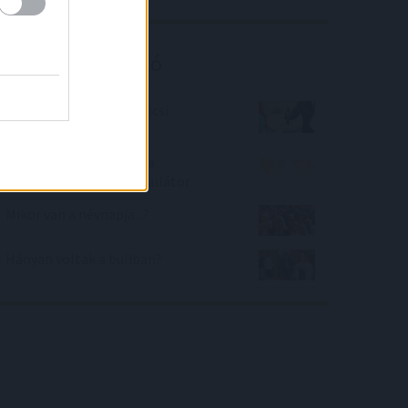
Kalkulátor ajánló
Mennyibe kerül a gépkocsi
átiratása?
Mennyi szénhidrát van a
tejtermékekben? - kalkulátor
Mikor van a névnapja...?
Hányan voltak a buliban?