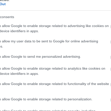
Out
consents
o allow Google to enable storage related to advertising like cookies on
evice identifiers in apps.
gyarok egészségértése a legtöbb területen, és
azoknak a száma, akik könnyebben megtalálják és
o allow my user data to be sent to Google for online advertising
k az egészséggel kapcsolatos információkat az
s.
évben - közölte reprezentatív felmérése alapján az
yógyszergyártók Egyesülete szerdán az MTI-vel.
to allow Google to send me personalized advertising.
2:00
Megosztás:
TOVÁBB
o allow Google to enable storage related to analytics like cookies on
evice identifiers in apps.
o allow Google to enable storage related to functionality of the website
nél
hibádzik a címkecsere
gújított energiahatékonysági címkéket március
o allow Google to enable storage related to personalization.
üzletekben is ki kell helyezni. A fogyasztóvédelmi
om hónapon keresztül ellenőrizte az előírás
o allow Google to enable storage related to security, including