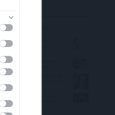
Richter elemzés
Befektetési tippek
Babaváró hitel 2022 - Mire
figyeljünk ha Babaváró hitelt
szeretnénk felvenni?
Bank360: kezdődik a végső hajrá az
álomkamatú zöld hitelekért
Magasabb nyugdíjat szeretnél? Így
lesz 40%-kal több, azaz pl. 200.000
Ft-ból 280.000 Ft-od!
Hová meneküljünk, ha zuhan a
kriptó? – A biztonságos kripto-
befektetések toplistája
medvepiacon