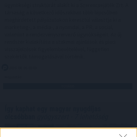
ügynökségi struktúrát alakít ki a Szerencsejáték Zrt. A
társaság a következő időszakban több lépcsőben
meghirdetett pályázatokon keresztül választja ki a
marketing-, a média-, a nyomdai, a PR, a social,
valamint a rendezvényszervező ügynökségeit. Az új
rendszer kialakítása a szakmai ajánlások és piaci
visszajelzések figyelembevételével, független
szakértők támogatásával történik.
2026. 08. 06. 03:00
Megosztás:
TOVÁBB
Így kaphat egy magyar nyugdíjas
olcsóbban
gyógyszert - 7 lehetőség