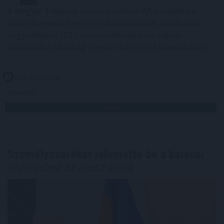
A Magyar Telekom összes bevétele 0,8 százalékkal,
adózott eredménye 0,5 százalékkal nőtt a második
negyedévben 2025 azonos időszakához képest –
olvasható a társaság szerdán közzétett jelentésében.
2026. 08. 06. 07:00
Megosztás:
TOVÁBB
Személycseréket jelentette be a katonai
vezetésben az orosz elnök