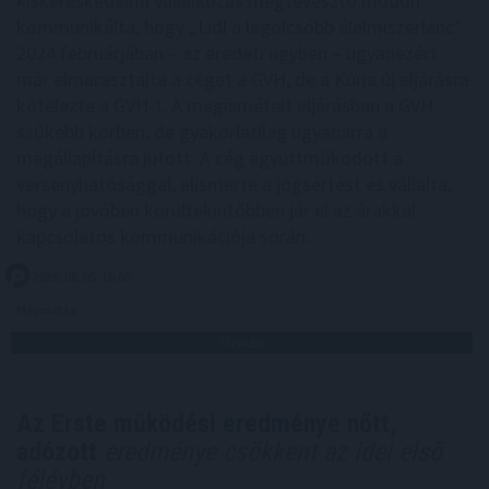
kiskereskedelmi vállalkozás megtévesztő módon
kommunikálta, hogy „Lidl a legolcsóbb élelmiszerlánc”.
2024 februárjában – az eredeti ügyben – ugyanezért
már elmarasztalta a céget a GVH, de a Kúria új eljárásra
kötelezte a GVH-t. A megismételt eljárásban a GVH
szűkebb körben, de gyakorlatilag ugyanarra a
megállapításra jutott. A cég együttműködött a
versenyhatósággal, elismerte a jogsértést és vállalta,
hogy a jövőben körültekintőbben jár el az árakkal
kapcsolatos kommunikációja során.
2026. 08. 05. 18:00
Megosztás:
TOVÁBB
Az Erste működési eredménye nőtt,
adózott
eredménye csökkent az idei első
félévben