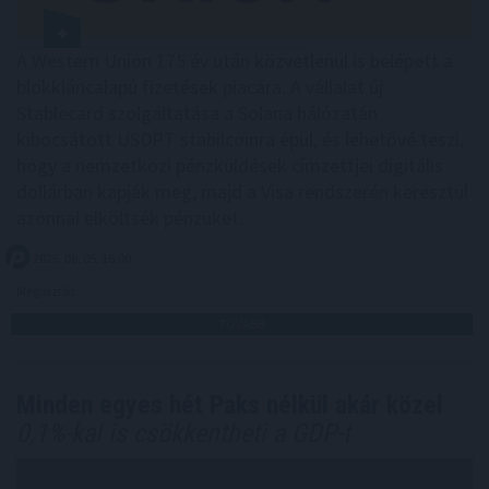
A Western Union 175 év után közvetlenül is belépett a
blokkláncalapú fizetések piacára. A vállalat új
Stablecard szolgáltatása a Solana hálózatán
kibocsátott USDPT stabilcoinra épül, és lehetővé teszi,
hogy a nemzetközi pénzküldések címzettjei digitális
dollárban kapják meg, majd a Visa rendszerén keresztül
azonnal elköltsék pénzüket.
2026. 08. 05. 16:00
Megosztás:
TOVÁBB
Minden egyes hét Paks nélkül akár közel
0,1%-kal is csökkentheti a GDP-t