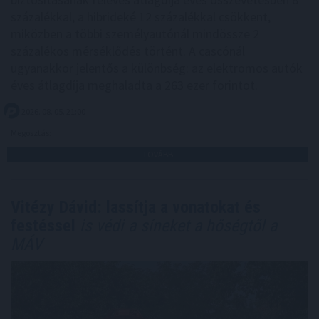
százalékkal, a hibrideké 12 százalékkal csökkent,
miközben a többi személyautónál mindössze 2
százalékos mérséklődés történt. A cascónál
ugyanakkor jelentős a különbség: az elektromos autók
éves átlagdíja meghaladta a 263 ezer forintot.
2026. 08. 05. 21:00
Megosztás:
TOVÁBB
Vitézy Dávid: lassítja a vonatokat és
festéssel
is védi a síneket a hőségtől a
MÁV