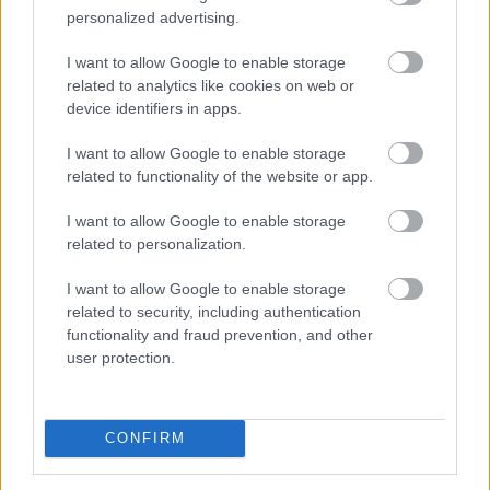
personalized advertising.
I want to allow Google to enable storage
related to analytics like cookies on web or
device identifiers in apps.
I want to allow Google to enable storage
related to functionality of the website or app.
I want to allow Google to enable storage
Nyári hőhullámok és tartós aszály idején gyakran
related to personalization.
jelennek meg olyan közlemények, amelyek megtiltják a
I want to allow Google to enable storage
vezetékes ivóvízzel történő locsolást, autómosást vagy
related to security, including authentication
medencetöltést. A köznyelv ezeket egyszerűen
functionality and fraud prevention, and other
„vízkorlátozásnak” nevezi, jogilag azonban több,
user protection.
egymástól eltérő intézkedésről lehet szó. Nem
mindegy, hogy vízhiány miatti települési korlátozásról,
műszaki üzemzavarról, ivóvízminőségi problémáról
CONFIRM
vagy mezőgazdasági vízhasználat korlátozásáról
beszélünk.