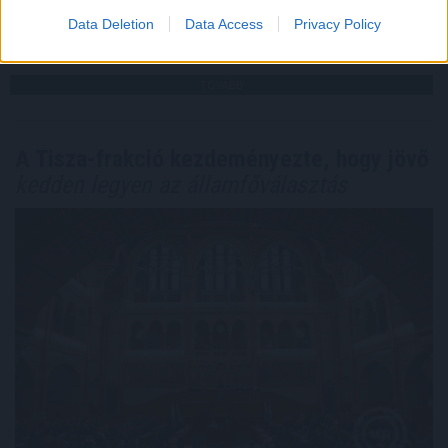
Data Deletion
Data Access
Privacy Policy
2026. 08. 06. 01:00
Megosztás:
TOVÁBB
A Tisza-frakció kezdeményezte, hogy jövő
kedden legyen az államfőválasztás