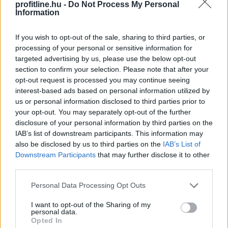
profitline.hu -
Do Not Process My Personal
Information
If you wish to opt-out of the sale, sharing to third parties, or
processing of your personal or sensitive information for
targeted advertising by us, please use the below opt-out
section to confirm your selection. Please note that after your
opt-out request is processed you may continue seeing
interest-based ads based on personal information utilized by
us or personal information disclosed to third parties prior to
your opt-out. You may separately opt-out of the further
disclosure of your personal information by third parties on the
IAB’s list of downstream participants. This information may
also be disclosed by us to third parties on the
IAB’s List of
Downstream Participants
that may further disclose it to other
third parties.
Please note that this website/app uses one or more Google
Personal Data Processing Opt Outs
services and may gather and store information including but
Sok magyar nyugdíjas havonta többféle gyógyszert
not limited to your visit or usage behaviour. You may click to
I want to opt-out of the Sharing of my
personal data.
szed, ezért a patikában hagyott összeg könnyen
grant or deny consent to Google and its third-party tags to
Opted In
elérheti a több ezer vagy akár több tízezer forintot.
use your data for below specified purposes in below Google