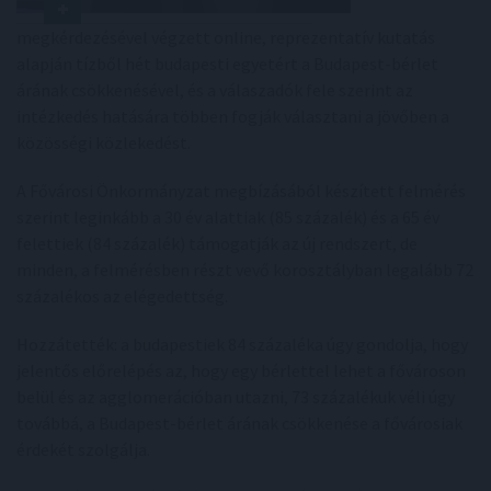
megkérdezésével végzett online, reprezentatív kutatás
alapján tízből hét budapesti egyetért a Budapest-bérlet
árának csökkenésével, és a válaszadók fele szerint az
intézkedés hatására többen fogják választani a jövőben a
közösségi közlekedést.
A Fővárosi Önkormányzat megbízásából készített felmérés
szerint leginkább a 30 év alattiak (85 százalék) és a 65 év
felettiek (84 százalék) támogatják az új rendszert, de
minden, a felmérésben részt vevő korosztályban legalább 72
százalékos az elégedettség.
Hozzátették: a budapestiek 84 százaléka úgy gondolja, hogy
jelentős előrelépés az, hogy egy bérlettel lehet a fővároson
belül és az agglomerációban utazni, 73 százalékuk véli úgy
továbbá, a Budapest-bérlet árának csökkenése a fővárosiak
érdekét szolgálja.