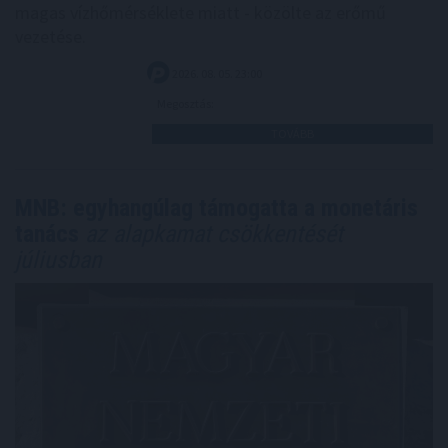
magas vízhőmérséklete miatt - közölte az erőmű
vezetése.
2026. 08. 05. 23:00
Megosztás:
TOVÁBB
MNB: egyhangúlag támogatta a monetáris
tanács
az alapkamat csökkentését
júliusban