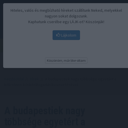
Hiteles, valós és megbízható híreket szállítunk Neked, melyekkel
nagyon sokat dolgozunk.
Kaphatunk cserébe egy LÁJK-ot? Köszönjük!
Lájkolom
Menü
Köszönöm, már like-oltam
Kezdőoldal
//
Hírek
// A budapestiek nagy többsége egyetért a
kölcsönös bérletelfogadás bevezetésével
A budapestiek nagy
többsége egyetért a