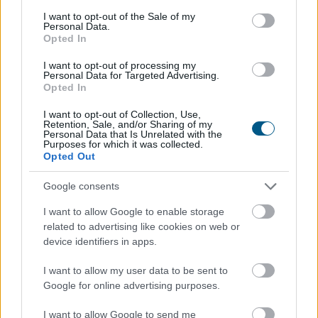
consent section.
Kevesen tudják azonban, hogy a társadalombiztosítási
I want to opt-out of the Sale of my
Personal Data.
támogatás mellett közgyógyellátás, önkormányzati
Opted In
segítség, egyedi méltányosság és olcsóbb helyettesítő
készítmény is csökkentheti a kiadásokat.
I want to opt-out of processing my
Personal Data for Targeted Advertising.
Opted In
2026. 08. 06. 02:00
Megosztás:
I want to opt-out of Collection, Use,
Retention, Sale, and/or Sharing of my
Personal Data that Is Unrelated with the
TOVÁBB
Purposes for which it was collected.
Opted Out
Ki rendelhet el vízkorlátozást
ma
Google consents
Magyarországon?
I want to allow Google to enable storage
related to advertising like cookies on web or
device identifiers in apps.
I want to allow my user data to be sent to
Google for online advertising purposes.
I want to allow Google to send me