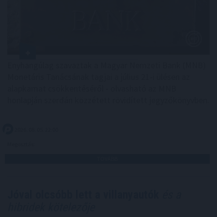
Enyhangúlag szavaztak a Magyar Nemzeti Bank (MNB)
Monetáris Tanácsának tagjai a július 21-i ülésen az
alapkamat csökkentéséről - olvasható az MNB
honlapján szerdán közzétett rövidített jegyzőkönyvben.
2026. 08. 05. 22:00
Megosztás:
TOVÁBB
Jóval olcsóbb lett a villanyautók
és a
hibridek kötelezője