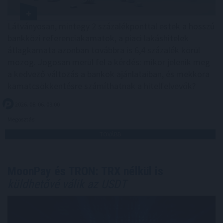
Látványosan, mintegy 2 százalékponttal estek a hosszú
bankközi referenciakamatok, a piaci lakáshitelek
átlagkamata azonban továbbra is 6,4 százalék körül
mozog. Jogosan merül fel a kérdés: mikor jelenik meg
a kedvező változás a bankok ajánlataiban, és mekkora
kamatcsökkentésre számíthatnak a hitelfelvevők?
2026. 08. 06. 09:00
Megosztás:
TOVÁBB
MoonPay és TRON: TRX nélkül is
küldhetővé válik az USDT