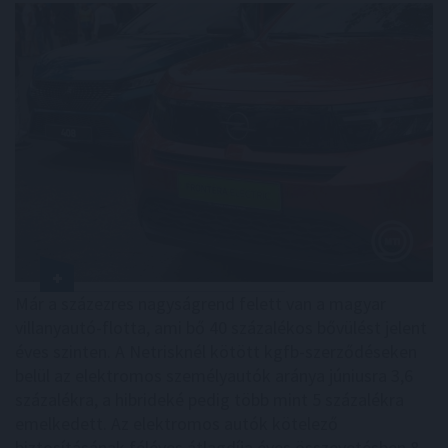
Már a százezres nagyságrend felett van a magyar
villanyautó-flotta, ami bő 40 százalékos bővülést jelent
éves szinten. A Netrisknél kötött kgfb-szerződéseken
belül az elektromos személyautók aránya júniusra 3,6
százalékra, a hibrideké pedig több mint 5 százalékra
emelkedett. Az elektromos autók kötelező
biztosításának féléves átlagdíja éves összevetésben 8