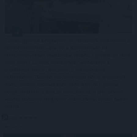
Tovább gyorsul a hajtásláncok szerkezeti átalakulása a
hazai használtautó-piacon a Használtautó.hu
legfrissebb, júliusi statisztikái szerint. Egyetlen év alatt
több mint 12,5 ezer érdeklődőt* veszítettek a
dízelüzemű autók, miközben a villamosított
hajtásláncok (tisztán elektromos és hibrid modellek)
iránti vásárlói kereslet több mint 30%-os ugrással
megközelítette a havi 49 ezres határt. A piac alapját
jelentő benzines szegmens változatlanul szilárd bázist
mutat.
2026. 08. 06. 04:00
Megosztás:
TOVÁBB