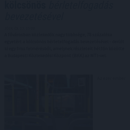
kölcsönös
bérletelfogadás
bevezetésével
2024. 03. 12. 15:00
A fővárosban közlekedők nagy többsége, 78 százaléka
egyetért a kölcsönös bérletelfogadás bevezetésével - derült
ki egy friss felmérésből, amelynek részleteit hétfőn közölte
a Budapesti Közlekedési Központ (BKK) az MTI-vel.
Az ezer ember