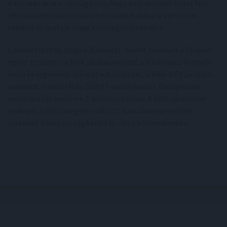
A kutatás arra is rávilágított, hogy a válaszadók közel fele
(49 százalék) szerint az intézkedés hatására a jövőben
többen választják majd a tömegközlekedést.
Emlékeztettek, hogy a Budapest-bérlet érvényes a főváros
egész területén a BKK járatai mellett a Volánbusz környéki
(kék) és regionális (sárga) autóbuszain, a MÁV-HÉV járatain,
valamint minden MÁV-START-vasútjáraton Budapesten
belüli utazás esetén a 2. kocsiosztályon. A BKK-járatokon
érvényes a Pest megyére váltott havi vármegyebérlet,
valamint a havi országbérlet is - áll a közleményben.