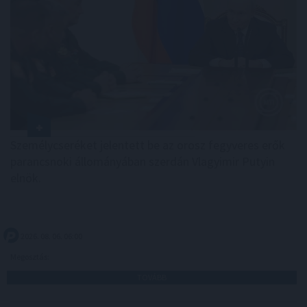
Személycseréket jelentett be az orosz fegyveres erők
parancsnoki állományában szerdán Vlagyimir Putyin
elnök.
2026. 08. 06. 06:00
Megosztás:
TOVÁBB