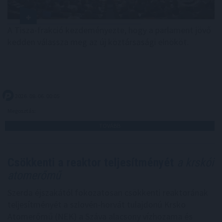
A Tisza-frakció kezdeményezte, hogy a parlament jövő
kedden válassza meg az új köztársasági elnököt.
2026. 08. 06. 00:05
Megosztás:
TOVÁBB
Csökkenti a reaktor teljesítményét
a krskói
atomerőmű
Szerda éjszakától fokozatosan csökkenti reaktorának
teljesítményét a szlovén-horvát tulajdonú Krsko
Atomerőmű (NEK) a Száva alacsony vízhozama és