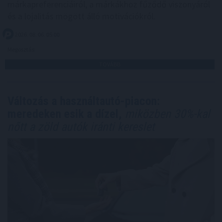
márkapreferenciáiról, a márkákhoz fűződő viszonyáról
és a lojalitás mögött álló motivációkról.
2026. 08. 06. 05:00
Megosztás:
TOVÁBB
Változás a használtautó-piacon:
meredeken esik a dízel,
miközben 30%-kal
nőtt a zöld autók iránti kereslet