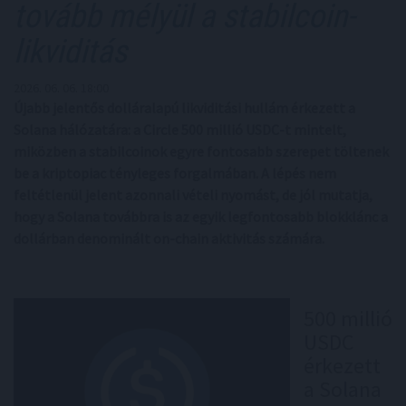
tovább mélyül a stabilcoin-
likviditás
2026. 06. 06. 18:00
Újabb jelentős dolláralapú likviditási hullám érkezett a
Solana hálózatára: a Circle 500 millió USDC-t mintelt,
miközben a stabilcoinok egyre fontosabb szerepet töltenek
be a kriptopiac tényleges forgalmában. A lépés nem
feltétlenül jelent azonnali vételi nyomást, de jól mutatja,
hogy a Solana továbbra is az egyik legfontosabb blokklánc a
dollárban denominált on-chain aktivitás számára.
500 millió
USDC
érkezett
a Solana