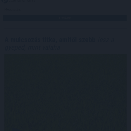
2026. 08. 07. 06:59
Megosztás:
TOVÁBB
A mulcsozás titka, amitől szebb
lesz a
gyeped, mint valaha