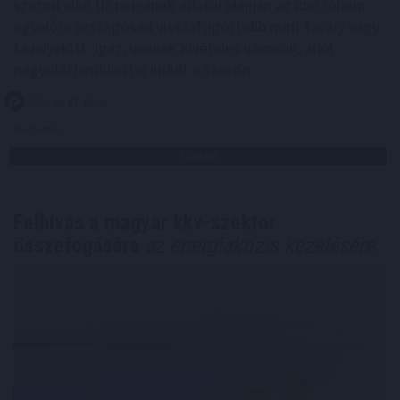
szezon első tíz napjának adatai alapján az idei roham
egyelőre országosan visszafogottabb mint tavaly vagy
tavalyelőtt. Igaz, vannak kivételes városok, ahol
nagyobb lendülettel indult a szezon.
2026. 08. 07. 08:00
Megosztás:
TOVÁBB
Felhívás a magyar kkv-szektor
összefogására
az energiakrízis kezelésére