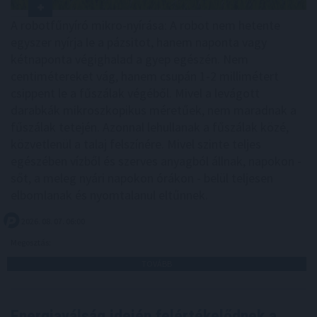
A robotfűnyíró mikro-nyírása: A robot nem hetente
egyszer nyírja le a pázsitot, hanem naponta vagy
kétnaponta végighalad a gyep egészén. Nem
centimétereket vág, hanem csupán 1-2 millimétert
csippent le a fűszálak végéből. Mivel a levágott
darabkák mikroszkopikus méretűek, nem maradnak a
fűszálak tetején. Azonnal lehullanak a fűszálak közé,
közvetlenül a talaj felszínére. Mivel szinte teljes
egészében vízből és szerves anyagból állnak, napokon -
sőt, a meleg nyári napokon órákon - belül teljesen
elbomlanak és nyomtalanul eltűnnek.
2026. 08. 07. 06:00
Megosztás:
TOVÁBB
Energiaválság idején felértékelődnek a