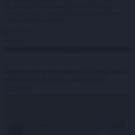
Egy korszerűsítés azonban több millió forintos
beruházás is lehet, amelyet a legtöbb háztartás nem
tud önerőből finanszírozni.
2026. 08. 07. 05:00
Megosztás:
TOVÁBB
Megtorpant az áremelkedés, de sok eladó
még
mindig durván túlárazza eladó
ingatlanát