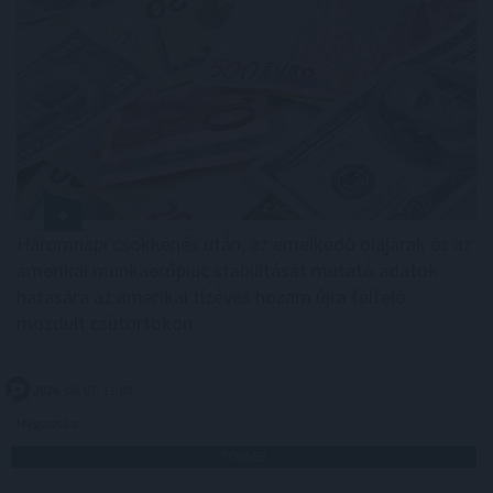
Háromnapi csökkenés után, az emelkedő olajárak és az
amerikai munkaerőpiac stabilitását mutató adatok
hatására az amerikai tízéves hozam újra felfelé
mozdult csütörtökön.
2026. 08. 07. 11:00
Megosztás:
TOVÁBB