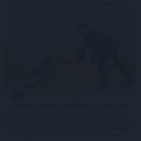
mennyibe kerülnek most a kiadó lakások?
A felsőoktatási ponthatárok kihirdetése utáni hetek
jelentik az albérletpiaci főszezont, ekkor egyszerre
jelennek meg nagyobb számban a lakást kereső diákok,
miközben a tulajdonosok egy része is erre az időszakra
időzíti kiadó ingatlanának meghirdetését. Az idei