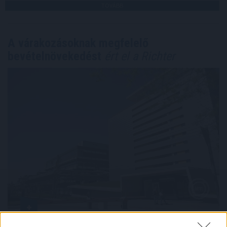
TOVÁBB
A várakozásoknak megfelelő
bevételnövekedést
ért el a Richter
A Richter Gedeon Nyrt. konszolidált árbevétele az első