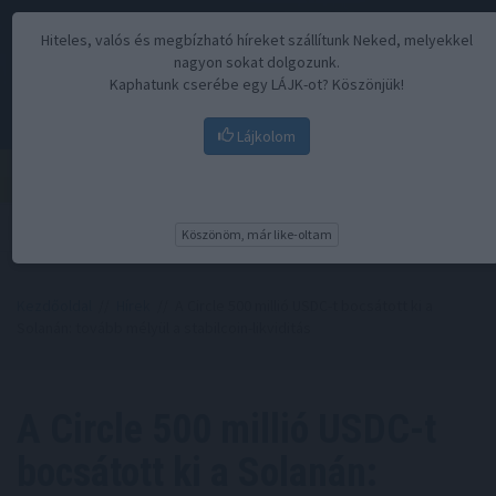
Hiteles, valós és megbízható híreket szállítunk Neked, melyekkel
nagyon sokat dolgozunk.
Kaphatunk cserébe egy LÁJK-ot? Köszönjük!
Lájkolom
Menü
Köszönöm, már like-oltam
Kezdőoldal
//
Hírek
// A Circle 500 millió USDC-t bocsátott ki a
Solanán: tovább mélyül a stabilcoin-likviditás
A Circle 500 millió USDC-t
bocsátott ki a Solanán: