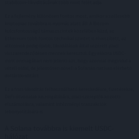
stabilcoin-likviditásának több mint felét adja.
Ez a fejlemény különösen fontos most, amikor a szélesebb
kriptopiac továbbra is nyomás alatt áll. A Bitcoin
kulcsfontosságú támaszszintek közelében küzd, az
Ethereum több fontos technikai szintet is elveszített, az
altcoinok pedig újabb, likvidálások által vezérelt piaci
visszarendeződésen mennek keresztül. Egy ekkora USDC-
mint önmagában nem jelenti azt, hogy azonnal megindul a
vételi oldal, de jelentősen növeli a Solanán natívan elérhető
dollárlikviditást.
Ez a friss likviditás felhasználható kereskedésre, fizetésekre,
DeFi-útvonalak kiszolgálására, piaci szereplők közötti
elszámolásra, valamint intézményi tranzakciók
lebonyolítására is.
A Solana továbbra is kiemelt USDC-
hálózat