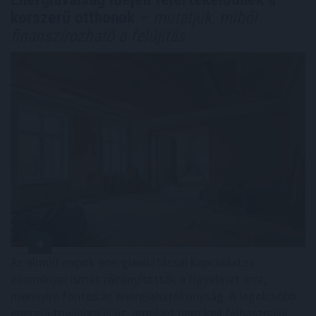
korszerű otthonok
– mutatjuk, miből
finanszírozható a felújítás
Az elmúlt napok energiaellátással kapcsolatos
eseményei ismét ráirányították a figyelmet arra,
mennyire fontos az energiahatékonyság. A legolcsóbb
energia továbbra is az, amelyet nem kell felhasználni.