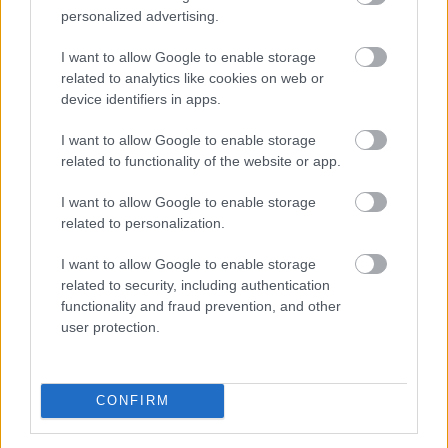
Magyarországon
– Ez már az Otthon Start
personalized advertising.
hatása?
I want to allow Google to enable storage
related to analytics like cookies on web or
device identifiers in apps.
I want to allow Google to enable storage
related to functionality of the website or app.
I want to allow Google to enable storage
related to personalization.
I want to allow Google to enable storage
related to security, including authentication
functionality and fraud prevention, and other
user protection.
Az első félévben 22 százalékkal több lakás épült, mint
egy évvel korábban, a kiadott építési engedélyek száma
pedig még nagyobb, 29 százalékos ugrást mutatott –
CONFIRM
derül ki a Központi Statisztikai Hivatal (KSH) friss