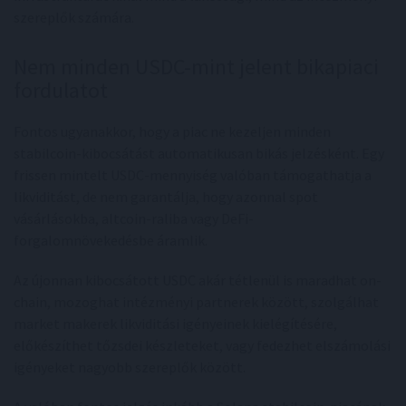
szereplők számára.
Nem minden USDC-mint jelent bikapiaci
fordulatot
Fontos ugyanakkor, hogy a piac ne kezeljen minden
stabilcoin-kibocsátást automatikusan bikás jelzésként. Egy
frissen mintelt USDC-mennyiség valóban támogathatja a
likviditást, de nem garantálja, hogy azonnal spot
vásárlásokba, altcoin-raliba vagy DeFi-
forgalomnövekedésbe áramlik.
Az újonnan kibocsátott USDC akár tétlenül is maradhat on-
chain, mozoghat intézményi partnerek között, szolgálhat
market makerek likviditási igényeinek kielégítésére,
előkészíthet tőzsdei készleteket, vagy fedezhet elszámolási
igényeket nagyobb szereplők között.