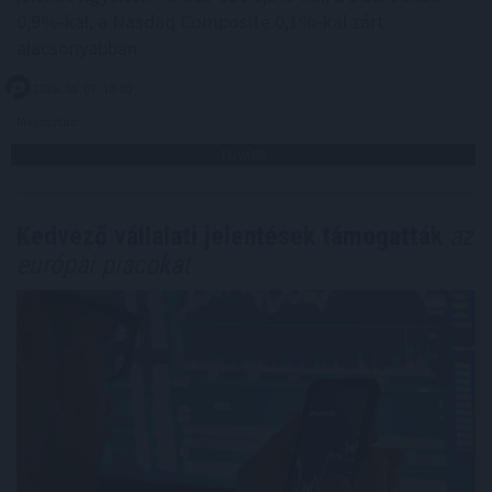
0,9%-kal, a Nasdaq Composite 0,1%-kal zárt
alacsonyabban.
2026. 08. 07. 10:00
Megosztás:
TOVÁBB
Kedvező vállalati jelentések támogatták
az
európai piacokat