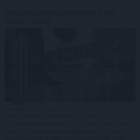
Mínuszban zártak csütörtökön
a Wall
Street-i indexek
Az amerikai részvénypiacok csütörtökön csökkenésben
zártak, miközben a befektetők a vállalati
gyorsjelentéseket, valamint az Egyesült Államok és Irán
között az esetleges békemegállapodás felé mutató
jeleket figyelték. Az S&P500 0,2%-kal, a Dow Jones