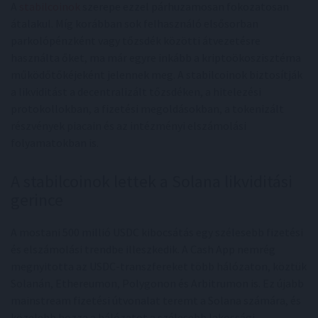
A
stabilcoinok
szerepe ezzel párhuzamosan fokozatosan
átalakul. Míg korábban sok felhasználó elsősorban
parkolópénzként vagy tőzsdék közötti átvezetésre
használta őket, ma már egyre inkább a kriptoökoszisztéma
működőtőkéjeként jelennek meg. A stabilcoinok biztosítják
a likviditást a decentralizált tőzsdéken, a hitelezési
protokollokban, a fizetési megoldásokban, a tokenizált
részvények piacain és az intézményi elszámolási
folyamatokban is.
A stabilcoinok lettek a Solana likviditási
gerince
A mostani 500 millió USDC kibocsátás egy szélesebb fizetési
és elszámolási trendbe illeszkedik. A Cash App nemrég
megnyitotta az USDC-transzfereket több hálózaton, köztük
Solanán, Ethereumon, Polygonon és Arbitrumon is. Ez újabb
mainstream fizetési útvonalat teremt a Solana számára, és
közelebb hozza a hálózatot a szélesebb lakossági