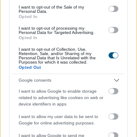
consent section.
I want to opt-out of the Sale of my
Personal Data.
Opted In
I want to opt-out of processing my
Personal Data for Targeted Advertising.
Opted In
I want to opt-out of Collection, Use,
Júliusban a fogyasztói árak átlagosan 1,2 százalékkal
Retention, Sale, and/or Sharing of my
Personal Data that Is Unrelated with the
haladták meg az egy évvel korábbiakat, júniushoz
Purposes for which it was collected.
képest pedig 0,1 százalékkal csökkentek - jelentette
Opted Out
pénteken a Központi Statisztikai Hivatal (KSH).
Google consents
I want to allow Google to enable storage
2026. 08. 07. 13:00
related to advertising like cookies on web or
Megosztás:
device identifiers in apps.
TOVÁBB
I want to allow my user data to be sent to
Google for online advertising purposes.
Beindultak a lakásépítések
I want to allow Google to send me