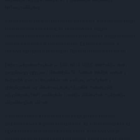
felhasználáshoz.
A Mastercard szintén erősítette jelenlétét a stabilcoin-alapú
elszámolások területén, és az always-on, vagyis
folyamatosan elérhető stabilcoin settlement megoldásokat
a Solana irányába is kiterjesztette. Ez tovább növeli a
hálózat szerepét a tokenizált fizetési infrastruktúrában.
Ebben a kontextusban az 500 millió USDC mintelése nem
csupán egy egyszerű likviditási hír. Sokkal inkább annak a
nagyobb piaci elmozdulásnak a része, amelyben a
stabilcoinok az alkalmazások, tőzsdék, tokenizált
részvények, DeFi vaultok és fizetési vállalatok működési
alaprétegévé válnak.
A Solana ebben a folyamatban kifejezetten előnyös
pozícióban van. A gyors tranzakciók, az alacsony díjak és az
egyre bővülő stabilcoin-kínálat miatt a hálózat vonzó
infrastruktúrát kínál mind a lakossági, mind az intézményi