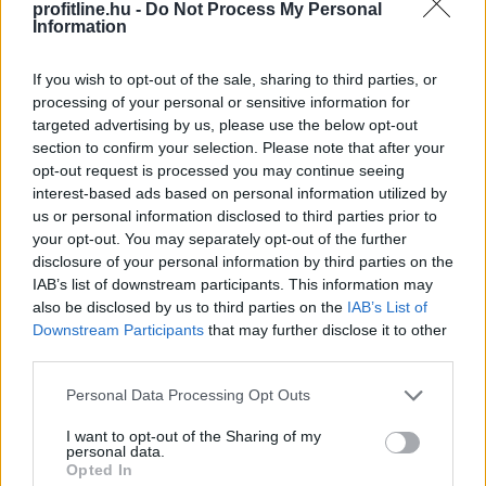
fél évben 461,6 milliárd forint lett, 0,8 százalékkal
profitline.hu -
Do Not Process My Personal
Information
elmaradt az előző év azonos időszakitól - közölte a
gyógyszeripari vállalat a Budapesti Értéktőzsde (BÉT)
If you wish to opt-out of the sale, sharing to third parties, or
honlapján pénteken.
processing of your personal or sensitive information for
targeted advertising by us, please use the below opt-out
2026. 08. 07. 14:00
section to confirm your selection. Please note that after your
Megosztás:
opt-out request is processed you may continue seeing
interest-based ads based on personal information utilized by
TOVÁBB
us or personal information disclosed to third parties prior to
your opt-out. You may separately opt-out of the further
disclosure of your personal information by third parties on the
IAB’s list of downstream participants. This information may
KSH: júliusban 1,2 százalékra
csökkent az
also be disclosed by us to third parties on the
IAB’s List of
infláció
Downstream Participants
that may further disclose it to other
third parties.
Please note that this website/app uses one or more Google
Personal Data Processing Opt Outs
services and may gather and store information including but
not limited to your visit or usage behaviour. You may click to
I want to opt-out of the Sharing of my
personal data.
grant or deny consent to Google and its third-party tags to
Opted In
use your data for below specified purposes in below Google