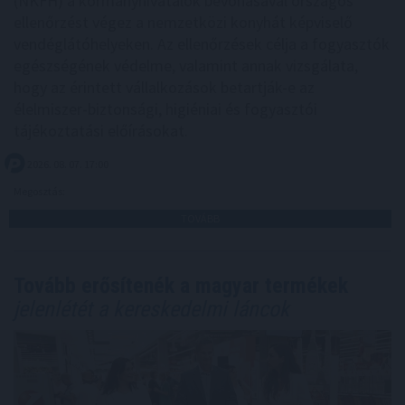
(NKFH) a kormányhivatalok bevonásával országos
ellenőrzést végez a nemzetközi konyhát képviselő
vendéglátóhelyeken. Az ellenőrzések célja a fogyasztók
egészségének védelme, valamint annak vizsgálata,
hogy az érintett vállalkozások betartják-e az
élelmiszer-biztonsági, higiéniai és fogyasztói
tájékoztatási előírásokat.
2026. 08. 07. 17:00
Megosztás:
TOVÁBB
Tovább erősítenék a magyar termékek
jelenlétét a kereskedelmi láncok