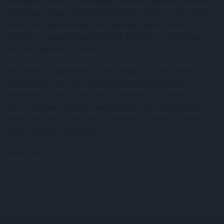
A valóban fontos jelzés inkább a Solana stabilcoin-piacának
mélysége. A közel 15 milliárd dolláros stabilcoin-állomány
és az USDC dominanciája azt mutatja, hogy a Solana
továbbra is az egyik legfontosabb blokklánc a dolláralapú
on-chain aktivitás számára.
A következő nagy kérdés az lesz, hogy ez a friss likviditás
megjelenik-e a decentralizált tőzsdék forgalmában, a
tokenizált eszközök piacain, a hitelezési keresletben és a
fizetési felhasználásban, vagy egyszerűen a blokkláncon
várakozik majd, miközben a szélesebb kriptopiac tovább
keresi a lokális mélypontot.
Friss
stabilcoin hírek a ProfitLine.hu oldalán
.