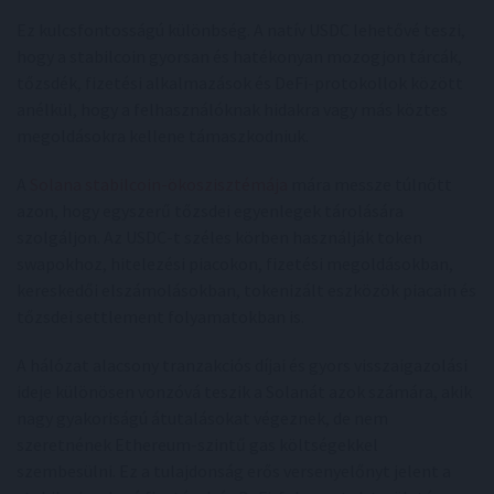
Ez kulcsfontosságú különbség. A natív USDC lehetővé teszi,
hogy a stabilcoin gyorsan és hatékonyan mozogjon tárcák,
tőzsdék, fizetési alkalmazások és DeFi-protokollok között
anélkül, hogy a felhasználóknak hidakra vagy más köztes
megoldásokra kellene támaszkodniuk.
A
Solana stabilcoin-ökoszisztémája
mára messze túlnőtt
azon, hogy egyszerű tőzsdei egyenlegek tárolására
szolgáljon. Az USDC-t széles körben használják token
swapokhoz, hitelezési piacokon, fizetési megoldásokban,
kereskedői elszámolásokban, tokenizált eszközök piacain és
tőzsdei settlement folyamatokban is.
A hálózat alacsony tranzakciós díjai és gyors visszaigazolási
ideje különösen vonzóvá teszik a Solanát azok számára, akik
nagy gyakoriságú átutalásokat végeznek, de nem
szeretnének Ethereum-szintű gas költségekkel
szembesülni. Ez a tulajdonság erős versenyelőnyt jelent a