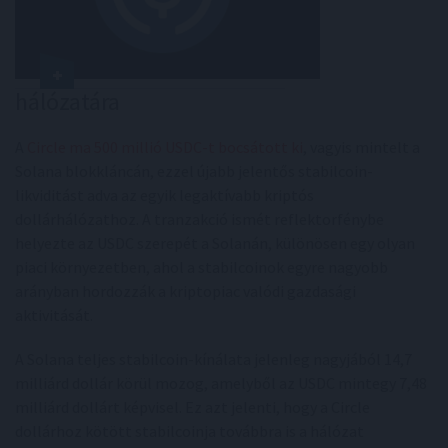
hálózatára
A
Circle ma 500 millió USDC-t bocsátott ki
, vagyis mintelt a
Solana blokkláncán, ezzel újabb jelentős stabilcoin-
likviditást adva az egyik legaktívabb kriptós
dollárhálózathoz. A tranzakció ismét reflektorfénybe
helyezte az USDC szerepét a Solanán, különösen egy olyan
piaci környezetben, ahol a stabilcoinok egyre nagyobb
arányban hordozzák a kriptopiac valódi gazdasági
aktivitását.
A Solana teljes stabilcoin-kínálata jelenleg nagyjából 14,7
milliárd dollár körül mozog, amelyből az USDC mintegy 7,48
milliárd dollárt képvisel. Ez azt jelenti, hogy a Circle
dollárhoz kötött stabilcoinja továbbra is a hálózat