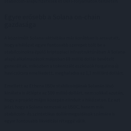
stabilcoin-alapú fizetések és DeFi-folyamatok területén.
Egyre erősebb a Solana on-chain
gazdasága
A közelmúlt Solana-aktivitása már korábban is arra utalt,
hogy a hálózat egyre fontosabb szerepet tölt be a
stabilcoinokra épülő kriptopiaci infrastruktúrában. A Solana-
alapú alkalmazások májusban 68 millió dollár bevételt
generáltak, miközben a tokenizált eszközök forgalma új
havi csúcsra emelkedett, meghaladva az 1,1 milliárd dollárt.
Emellett az Ethena USDe stabilcoinjának Solanán lévő
kínálata is átlépte az 500 millió dollárt, nem sokkal azután,
hogy a projekt május közepén elindult a hálózaton. Ez azt
jelzi, hogy a Solana nemcsak az USDC, hanem más
stabilcoin- és szintetikus dollármegoldások számára is
egyre fontosabb likviditási réteggé válik.