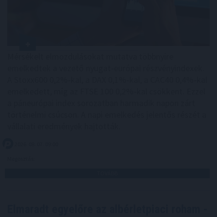
Mérsékelt elmozdulásokat mutatva többnyire
emelkedtek a vezető nyugat-európai részvényindexek.
A Stoxx600 0,2%-kal, a DAX 0,1%-kal, a CAC40 0,4%-kal
emelkedett, míg az FTSE 100 0,2%-kal csökkent. Ezzel
a páneurópai index sorozatban harmadik napon zárt
történelmi csúcson. A napi emelkedés jelentős részét a
vállalati eredmények hajtották.
2026. 08. 07. 09:00
Megosztás:
TOVÁBB
Elmaradt egyelőre az albérletpiaci roham -