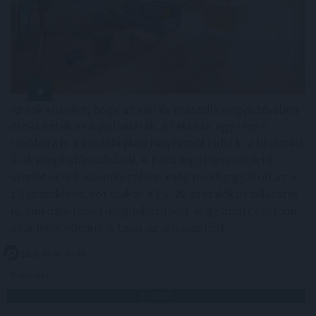
Annak ellenére, hogy az idei év második negyedévében
csökkentek az ingatlanárak, az eladók egy része
továbbra is a korábbi piaci helyzetből indul ki a hirdetési
árak meghatározásánál. A Balla Ingatlan szakértői
szerint ennek következtében még mindig gyakori az 5–
10 százalékos, sőt olykor a 15–20 százalékos túlárazás
is, ami jelentősen megnehezítheti, vagy adott esetben
akár lehetetlenné is teszi az értékesítést.
2026. 08. 07. 04:00
Megosztás:
TOVÁBB