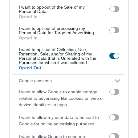
consent section.
I want to opt-out of the Sale of my
Kilőtt a kriptokártyás fizetés: már
havi 759
Personal Data.
Opted In
millió dollár forog a piacon
I want to opt-out of processing my
Personal Data for Targeted Advertising.
Opted In
I want to opt-out of Collection, Use,
Retention, Sale, and/or Sharing of my
Personal Data that Is Unrelated with the
Purposes for which it was collected.
Opted Out
Google consents
I want to allow Google to enable storage
related to advertising like cookies on web or
device identifiers in apps.
Látványosan felpörgött a kriptokártyák használata: a
havi fizetési volumen már meghaladja a 759 millió
I want to allow my user data to be sent to
dollárt, miközben a RedotPay vezeti a piacot, és egyre
Google for online advertising purposes.
több új szereplő szerez részesedést. A trend azt
I want to allow Google to send me