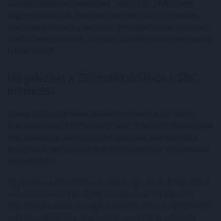
alkalmazásoknak is kedvezhet. Több USDC a hálózaton
nagyobb likviditást jelenthet a decentralizált tőzsdéken,
stabilabb működést a hitelezési protokollokban, gyorsabb
fizetési megoldásokat, valamint szélesebb körű intézményi
felhasználást.
Mit jelezhet a 750 millió dolláros USDC-
mintelés?
A nagy stablecoin-kibocsátások értelmezésekor fontos
óvatosnak lenni. Egy 750 millió USDC-s mintelés önmagában
nem garantálja, hogy az összes token azonnal bekerül a
nyílt piacra, vagy rövid időn belül kriptoeszköz-vásárlásokra
használják fel.
Ugyanakkor a kibocsátás azt jelzi, hogy a Circle felkészülhet
a növekvő kereslet kielégítésére. Ez a kereslet érkezhet
tőzsdéktől, intézményi ügyfelektől, fizetési szolgáltatóktól
vagy olyan blokklánc-alapú platformoktól, amelyeknek