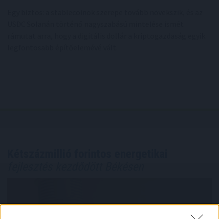
Egy biztos: a stablecoinok szerepe tovább növekszik, és az
USDC Solanán történő nagyszabású mintelése ismét
rámutat arra, hogy a digitális dollár a kriptogazdaság egyik
legfontosabb építőelemévé vált.
Kétszázmillió forintos energetikai
fejlesztés kezdődött Békésen