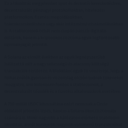
Ez a likviditás megjelenhet spot és derivatív kereskedésben,
decentralizált pénzügyi protokollokban, hitelezési
platformokon, fizetési megoldásokban,
tokenkereskedésben vagy akár intézményi elszámolásokban
is. A stablecoinok tehát nem csupán passzív digitális
dollárok, hanem a kriptoökoszisztéma egyik legfontosabb
üzemanyagát jelentik.
A Solana az elmúlt években az egyik legnépszerűbb
hálózattá vált a nagy sebességű és alacsony költségű
tranzakciók területén. A blokklánc egyik fő vonzereje, hogy a
felhasználók gyorsan és viszonylag olcsón tudnak tokeneket
mozgatni, ami különösen fontos a stablecoinok, a
decentralizált tőzsdék és a fizetési alkalmazások esetében.
A 750 millió USDC kibocsátása ezért nemcsak a Circle
oldaláról jelentős lépés, hanem a Solana ökoszisztémája
számára is. Minél nagyobb a hálózaton elérhető stabilcoin-
likviditás, annál könnyebb nagyobb volumenű tranzakciókat