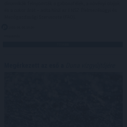
dinamikák felnyomták a gabonafélék, a növényi olajok
és a cukor árát – adta hírül az ENSZ Élelmezésügyi és
Mezőgazdasági Szervezete (FAO).
2026. 08. 08. 05:00
Megosztás:
TOVÁBB
Megérkezett az eső a
Duna vízgyűjtőjére