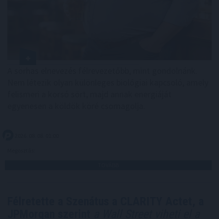
A sörhas elnevezés félrevezetőbb, mint gondolnánk.
Nem létezik olyan különleges biológiai kapcsoló, amely
felismeri a korsó sört, majd annak energiáját
egyenesen a köldök köré csomagolja.
2026. 08. 08. 01:00
Megosztás:
TOVÁBB
Félretette a Szenátus a CLARITY Actet, a
JPMorgan szerint
a Wall Street viheti el a