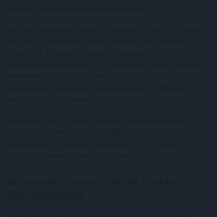
nagyobb dollárlikviditásra van szükségük.
A kriptopiaci szereplők gyakran figyelik a stablecoin-flow-
kat, mert ezekből következtetni lehet a piac likviditási
állapotára. Ha nagy mennyiségű stablecoin kerül egy
gyorsan növekvő hálózatra, az sok esetben megelőzheti a
kereskedési aktivitás erősödését, a DeFi-protokollok
forgalmának növekedését vagy a kockázatosabb digitális
eszközök iránti kereslet bővülését.
A stablecoinok tehát nemcsak technológiai eszközök,
hanem piaci indikátorok is. Az USDC mintelése Solanán ezért
olyan adatpont, amelyet a kereskedők, befektetők és
elemzők egyaránt figyelemmel kísérhetnek.
Erősödhet a Solana DeFi és fizetési
ökoszisztémája
A friss USDC-kibocsátás közvetlen hatása elsősorban a