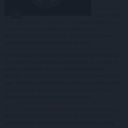
A
Circle
egyetlen nap
alatt 750 millió USDC-t hozott létre
, vagyis mintelt a
Solana
blokkláncon
. Ez az egyik legnagyobb stabilcoin-
kibocsátásnak számít az elmúlt időszakban, és azonnal
felkeltette a kriptopiaci szereplők figyelmét.
Az ilyen nagyságrendű USDC-kibocsátások azért fontosak,
mert gyakran a piaci likviditás növekedését, az intézményi
kereslet erősödését vagy a tőzsdei és decentralizált
pénzügyi aktivitás bővülését jelezhetik. Bár önmagában egy
nagy mintelés nem jelenti automatikusan azt, hogy a teljes
összeg azonnal aktív kereskedésbe kerül, mégis fontos
indikátor lehet a kriptovaluta-piac számára.
Az
USDC a világ egyik legnagyobb dolláralapú stabilcoinja
,
amelynek célja, hogy értéke egy az egyben kövesse az
amerikai dollárt. A stabilcoinokat a befektetők, tőzsdék,