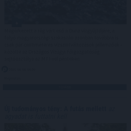
Megérkezett a rég várt eső a Duna vízgyűjtőjére, a
folyó magyarországi szakaszán azonban továbbra is
csak pár centiméteres vízszintváltozások jellemzőek -
közölte az Országos Vízügyi Főigazgatóság
sajtóosztálya az MTI-vel pénteken.
2026. 08. 08. 04:00
Megosztás:
TOVÁBB
Új tudományos tény: A futás mellett
az
agyadat is futtatni kell