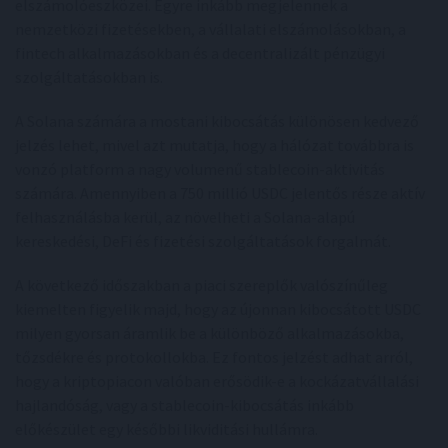
elszámolóeszközei. Egyre inkább megjelennek a
nemzetközi fizetésekben, a vállalati elszámolásokban, a
fintech alkalmazásokban és a decentralizált pénzügyi
szolgáltatásokban is.
A Solana számára a mostani kibocsátás különösen kedvező
jelzés lehet, mivel azt mutatja, hogy a hálózat továbbra is
vonzó platform a nagy volumenű stablecoin-aktivitás
számára. Amennyiben a 750 millió USDC jelentős része aktív
felhasználásba kerül, az növelheti a Solana-alapú
kereskedési, DeFi és fizetési szolgáltatások forgalmát.
A következő időszakban a piaci szereplők valószínűleg
kiemelten figyelik majd, hogy az újonnan kibocsátott USDC
milyen gyorsan áramlik be a különböző alkalmazásokba,
tőzsdékre és protokollokba. Ez fontos jelzést adhat arról,
hogy a kriptopiacon valóban erősödik-e a kockázatvállalási
hajlandóság, vagy a stablecoin-kibocsátás inkább
előkészület egy későbbi likviditási hullámra.