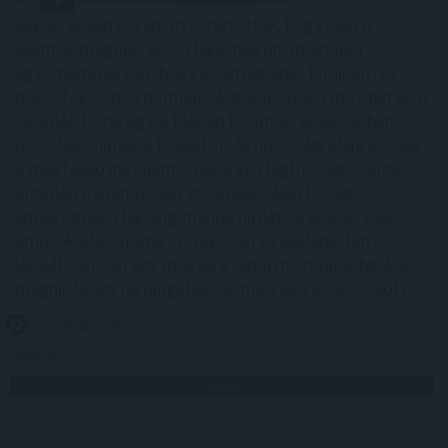
Míg év elején sokan attól tartottak, hogy idén is
jelentős drágulás lesz a lakáspiacon, mostanra
egyértelművé vált, hogy az árrobbanás kifulladt, és a
piac a fokozatos normalizálódás irányába mozdult el. A
vásárlók közül egyre többen kivárnak, alaposabban
összehasonlítják a kínálatot, és hosszabb ideig keresik
a megfelelő ingatlant – derül ki a legfrissebb Zenga
Ingatlan Radarból. Bár 2026 júliusában tovább
emelkedtek a lakóingatlanok hirdetési árai, az éves
árnövekedés üteme országosan és Budapesten is
lassult, sőt van egy megyénk, ahol most olcsóbbak a
meghirdetett lakóingatlanok, mint egy évvel ezelőtt.
2026. 08. 08. 06:00
Megosztás:
TOVÁBB