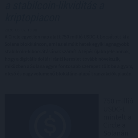
a stabilcoin-likviditás a
kriptopiacon
2026. 06. 02. 18:00
A Circle egyetlen nap alatt 750 millió USDC-t bocsátott ki a
Solana blokkláncon, ami az elmúlt hetek egyik legnagyobb
stabilcoin-kibocsátásának számít. A lépés újabb jele annak,
hogy a digitális dollár iránti kereslet tovább növekszik,
miközben a Solana egyre fontosabb szerepet tölt be a gyors,
olcsó és nagy volumenű blokklánc-alapú tranzakciók piacán.
750 millió
USDC-t
mintelt a
Circle a
Solanán