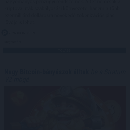
hagyományos pénzügyi rendszernek. A tét nemcsak a
kriptovaluták szabályozási környezete, hanem a több
ezermilliárd dollárosra növekedő tokenizációs piac
jövője is lehet.
2026. 08. 07. 23:59
Megosztás:
TOVÁBB
Nagy Bitcoin-bányászok álltak
be a Stratum
V2 mögé