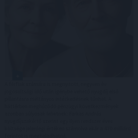
A férfiak számára is megnyitott, negyven év
jogosultsági idő után igénybe vehető nyugdíj első
pillantásra méltányos intézkedésnek tűnhet. A
háttérben meghúzódó pénzügyi következmények
azonban súlyosak lehetnek: Farkas András
nyugdíjszakértő szerint egy ilyen rendszer éves
költsége jelenlegi értéken számolva akár a 470 milliárd
forintot is meghaladhatná.