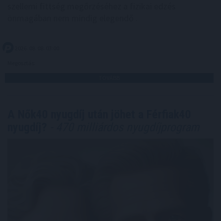
szellemi fittség megőrzéséhez a fizikai edzés
önmagában nem mindig elegendő .
2026. 08. 08. 03:00
Megosztás:
TOVÁBB
A Nők40 nyugdíj után jöhet a Férfiak40
nyugdíj?
- 470 milliárdos nyugdíjprogram