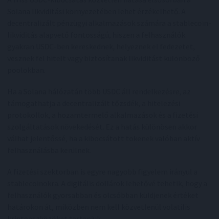
Solana likviditási környezetében lehet érzékelhető. A
decentralizált pénzügyi alkalmazások számára a stablecoin-
likviditás alapvető fontosságú, hiszen a felhasználók
gyakran USDC-ben kereskednek, helyeznek el fedezetet,
vesznek fel hitelt vagy biztosítanak likviditást különböző
poolokban.
Ha a Solana hálózatán több USDC áll rendelkezésre, az
támogathatja a decentralizált tőzsdék, a hitelezési
protokollok, a hozamtermelő alkalmazások és a fizetési
szolgáltatások növekedését. Ez a hatás különösen akkor
válhat jelentőssé, ha a kibocsátott tokenek valóban aktív
felhasználásba kerülnek.
A fizetési szektorban is egyre nagyobb figyelem irányul a
stablecoinokra. A digitális dollárok lehetővé tehetik, hogy a
felhasználók gyorsabban és olcsóbban küldjenek értéket
határokon át, miközben nem kell közvetlenül volatilis
kriptoeszközöket tartaniuk.