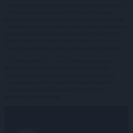
A kriptopiaci kereskedők gyakran stablecoinokban tartják a
tőkéjüket, amikor kivárnak, profitot realizálnak, vagy
gyorsan szeretnének egyik eszközből a másikba átlépni. Az
intézmények számára a stablecoinok hatékony elszámolási
és likviditáskezelési eszközt jelenthetnek, míg a fintech
cégek és fizetési szolgáltatók egyre inkább a határokon
átnyúló tranzakciókban látják a felhasználási lehetőséget.
A Circle legutóbbi
USDC stabilcoin
kibocsátása olyan
időszakban érkezik, amikor a stablecoinok globális
elfogadottsága gyorsul. Egyre több pénzügyi szereplő
vizsgálja, hogyan lehet a digitális dollárokat beépíteni
fizetési, elszámolási, kereskedési és nemzetközi
pénzmozgási rendszerekbe.