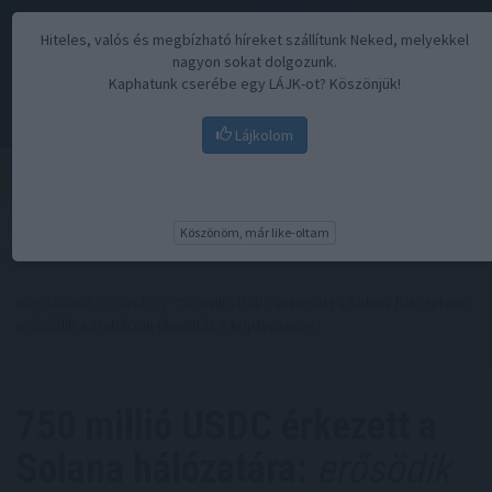
Hiteles, valós és megbízható híreket szállítunk Neked, melyekkel
nagyon sokat dolgozunk.
Kaphatunk cserébe egy LÁJK-ot? Köszönjük!
Lájkolom
Menü
Köszönöm, már like-oltam
Kezdőoldal
//
Hírek
// 750 millió USDC érkezett a Solana hálózatára:
erősödik a stabilcoin-likviditás a kriptopiacon
750 millió USDC érkezett a
Solana hálózatára:
erősödik