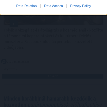
Data Deletion
Data Access
Privacy Policy
Folyik a vizsgálat és átvilágítás a közmédiánál - közölte
a társadalmi kapcsolatokért és kultúráért felelős
miniszter a Facebook-oldalán pénteken közzétett
videójában.
2026. 08. 08. 08:00
Megosztás:
TOVÁBB
Minden korábbinál hamarabb kezdődik a
közvetlen
agrártámogatások előlegfizetése