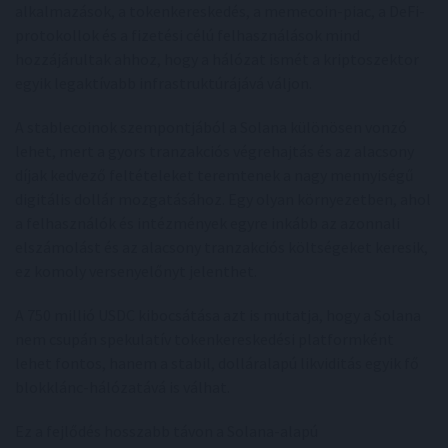
alkalmazások, a tokenkereskedés, a memecoin-piac, a DeFi-
protokollok és a fizetési célú felhasználások mind
hozzájárultak ahhoz, hogy a hálózat ismét a kriptoszektor
egyik legaktívabb infrastruktúrájává váljon.
A stablecoinok szempontjából a Solana különösen vonzó
lehet, mert a gyors tranzakciós végrehajtás és az alacsony
díjak kedvező feltételeket teremtenek a nagy mennyiségű
digitális dollár mozgatásához. Egy olyan környezetben, ahol
a felhasználók és intézmények egyre inkább az azonnali
elszámolást és az alacsony tranzakciós költségeket keresik,
ez komoly versenyelőnyt jelenthet.
A 750 millió USDC kibocsátása azt is mutatja, hogy a Solana
nem csupán spekulatív tokenkereskedési platformként
lehet fontos, hanem a stabil, dolláralapú likviditás egyik fő
blokklánc-hálózatává is válhat.
Ez a fejlődés hosszabb távon a Solana-alapú