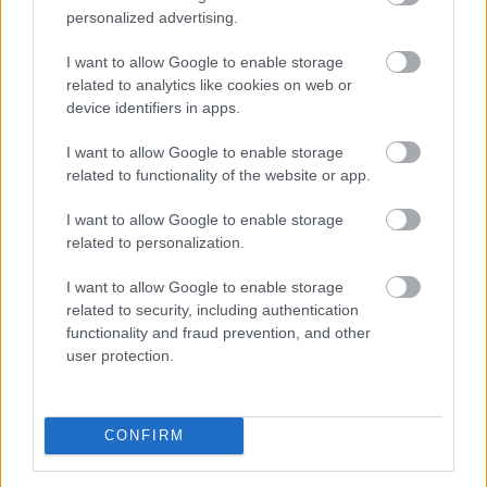
mutatja, hogy a stabilcoinok egyre inkább kilépnek a
personalized advertising.
kriptotőzsdék világából, és valódi, mindennapi
fizetőeszközzé válhatnak.
I want to allow Google to enable storage
related to analytics like cookies on web or
2026. 08. 08. 09:00
device identifiers in apps.
Megosztás:
I want to allow Google to enable storage
TOVÁBB
related to functionality of the website or app.
I want to allow Google to enable storage
Tarr Zoltán: folyik a vizsgálat és
átvilágítás
related to personalization.
a közmédiánál
I want to allow Google to enable storage
related to security, including authentication
functionality and fraud prevention, and other
user protection.
CONFIRM