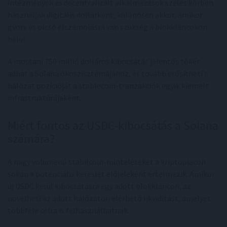
intézmények és decentralizált alkalmazások széles körben
használják digitális dollárként, különösen akkor, amikor
gyors és olcsó elszámolásra van szükség a blokkláncokon
belül.
A mostani 750 millió dolláros kibocsátás jelentős tőkét
adhat a Solana ökoszisztémájához, és tovább erősítheti a
hálózat pozícióját a stablecoin-tranzakciók egyik kiemelt
infrastruktúrájaként.
Miért fontos az USDC-kibocsátás a Solana
számára?
A nagy volumenű stabilcoin-minteléseket a kriptopiacon
sokan a potenciális kereslet előjeleként értelmezik. Amikor
új USDC kerül kibocsátásra egy adott blokkláncon, az
növelheti az adott hálózaton elérhető likviditást, amelyet
többféle célra is felhasználhatnak.