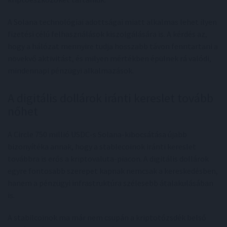
A Solana technológiai adottságai miatt alkalmas lehet ilyen
fizetési célú felhasználások kiszolgálására is. A kérdés az,
hogy a hálózat mennyire tudja hosszabb távon fenntartani a
növekvő aktivitást, és milyen mértékben épülnek rá valódi,
mindennapi pénzügyi alkalmazások.
A digitális dollárok iránti kereslet tovább
nőhet
A Circle 750 millió USDC-s Solana-kibocsátása újabb
bizonyítéka annak, hogy a stablecoinok iránti kereslet
továbbra is erős a kriptovaluta-piacon. A digitális dollárok
egyre fontosabb szerepet kapnak nemcsak a kereskedésben,
hanem a pénzügyi infrastruktúra szélesebb átalakulásában
is.
A stabilcoinok ma már nem csupán a kriptotőzsdék belső