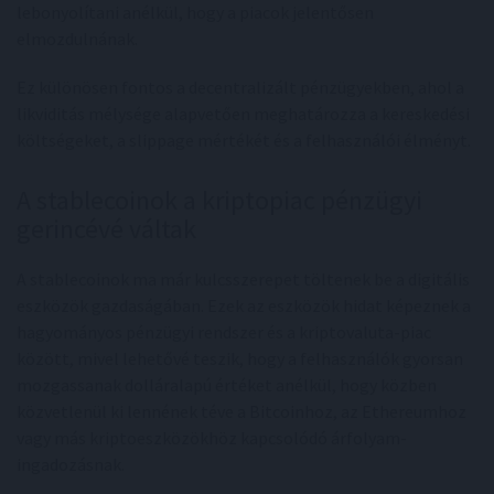
lebonyolítani anélkül, hogy a piacok jelentősen
elmozdulnának.
Ez különösen fontos a decentralizált pénzügyekben, ahol a
likviditás mélysége alapvetően meghatározza a kereskedési
költségeket, a slippage mértékét és a felhasználói élményt.
A stablecoinok a kriptopiac pénzügyi
gerincévé váltak
A stablecoinok ma már kulcsszerepet töltenek be a digitális
eszközök gazdaságában. Ezek az eszközök hidat képeznek a
hagyományos pénzügyi rendszer és a kriptovaluta-piac
között, mivel lehetővé teszik, hogy a felhasználók gyorsan
mozgassanak dolláralapú értéket anélkül, hogy közben
közvetlenül ki lennének téve a Bitcoinhoz, az Ethereumhoz
vagy más kriptoeszközökhöz kapcsolódó árfolyam-
ingadozásnak.