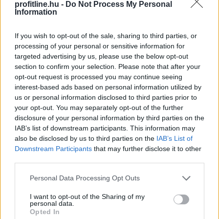
profitline.hu -
Do Not Process My Personal
Information
If you wish to opt-out of the sale, sharing to third parties, or
processing of your personal or sensitive information for
targeted advertising by us, please use the below opt-out
section to confirm your selection. Please note that after your
opt-out request is processed you may continue seeing
interest-based ads based on personal information utilized by
us or personal information disclosed to third parties prior to
Kétszázmillió forint uniós támogatásból digitális
your opt-out. You may separately opt-out of the further
energiamenedzsment-rendszert alakítanak ki több
disclosure of your personal information by third parties on the
közintézményben és egyéb intézményben Békésen -
IAB’s list of downstream participants. This information may
also be disclosed by us to third parties on the
IAB’s List of
tájékoztatta az önkormányzat az MTI-t.
Downstream Participants
that may further disclose it to other
third parties.
2026. 08. 08. 10:00
Please note that this website/app uses one or more Google
Personal Data Processing Opt Outs
Megosztás:
services and may gather and store information including but
not limited to your visit or usage behaviour. You may click to
I want to opt-out of the Sharing of my
TOVÁBB
personal data.
grant or deny consent to Google and its third-party tags to
Opted In
use your data for below specified purposes in below Google