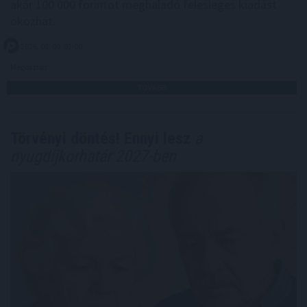
akár 100 000 forintot meghaladó felesleges kiadást
okozhat.
2026. 08. 09. 02:00
Megosztás:
TOVÁBB
Törvényi döntés! Ennyi lesz
a
nyugdíjkorhatár 2027-ben