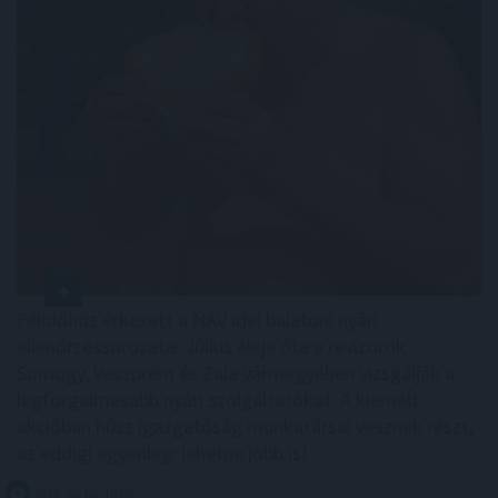
Félidőhöz érkezett a NAV idei balatoni nyári
ellenőrzéssorozata. Július eleje óta a revizorok
Somogy, Veszprém és Zala vármegyében vizsgálják a
legforgalmasabb nyári szolgáltatókat. A kiemelt
akcióban húsz igazgatóság munkatársai vesznek részt,
az eddigi egyenleg: lehetne jobb is!
2026. 08. 08. 18:00