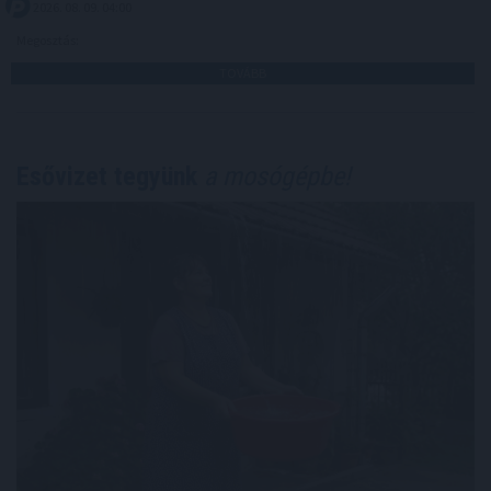
2026. 08. 09. 04:00
Megosztás:
TOVÁBB
Esővizet tegyünk
a mosógépbe!