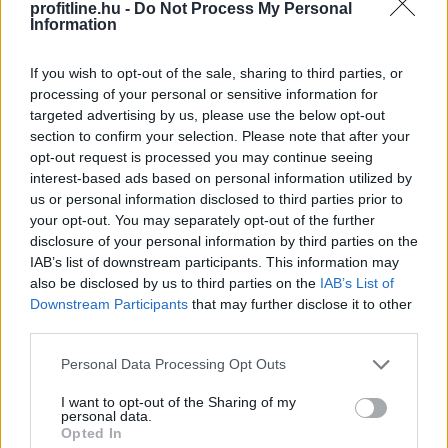
profitline.hu -
Do Not Process My Personal
Information
If you wish to opt-out of the sale, sharing to third parties, or
processing of your personal or sensitive information for
targeted advertising by us, please use the below opt-out
section to confirm your selection. Please note that after your
opt-out request is processed you may continue seeing
interest-based ads based on personal information utilized by
us or personal information disclosed to third parties prior to
your opt-out. You may separately opt-out of the further
Szombat hajnalban helyreállt a vízszolgáltatás
disclosure of your personal information by third parties on the
Budapest III. kerületében a Jós utcában, ahol pénteken
IAB’s list of downstream participants. This information may
csőtörés történt - közölte a kormány a
also be disclosed by us to third parties on the
IAB’s List of
hőségriasztásról készült, szombaton közzétett
Downstream Participants
that may further disclose it to other
third parties.
jelentésében a kormany.hu oldalon. Szombattól az
országos tisztifőorvos kedd éjfélig másodfokúra
Please note that this website/app uses one or more Google
Personal Data Processing Opt Outs
mérsékelte az ország egész területére vonatkozó
services and may gather and store information including but
harmadfokú hőségriasztást.
not limited to your visit or usage behaviour. You may click to
I want to opt-out of the Sharing of my
personal data.
grant or deny consent to Google and its third-party tags to
Opted In
2026. 08. 09. 00:05
use your data for below specified purposes in below Google