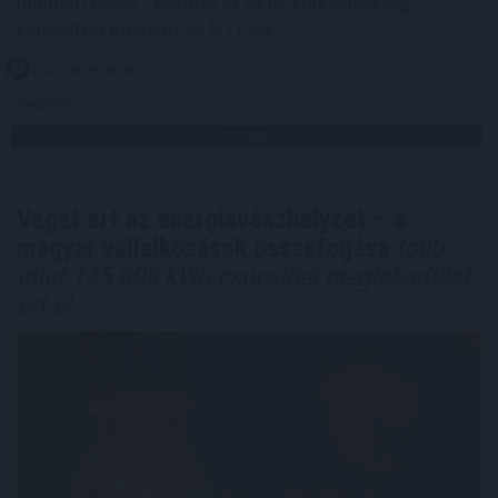
minden részén - közölte az Aktív Magyarország
Fejlesztési Központ az MTI-vel.
2026. 08. 09. 06:00
Megosztás:
TOVÁBB
Véget ért az energiavészhelyzet – a
magyar vállalkozások összefogása
több
mint 145 000 kWh csúcsidei megtakarítást
ért el