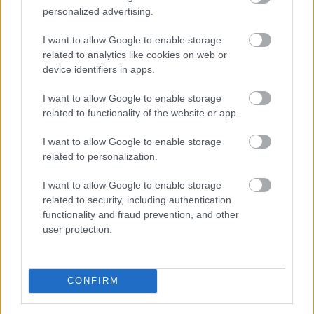
personalized advertising.
Megújította az Agrár- és Élelmiszergazdaságért Felelős
Minisztérium a Nemzeti Földalapba tartozó
I want to allow Google to enable storage
földterületek megbízási szerződéssel történő átmeneti
related to analytics like cookies on web or
hasznosításának rendjét - tette közzé a tárca
device identifiers in apps.
szombaton a kormány Facebook-oldalán.
I want to allow Google to enable storage
2026. 08. 08. 23:00
related to functionality of the website or app.
Megosztás:
I want to allow Google to enable storage
TOVÁBB
related to personalization.
I want to allow Google to enable storage
related to security, including authentication
Kapitány István: a magyarok 84 százaléka
functionality and fraud prevention, and other
csatlakozott az összefogáshoz
user protection.
CONFIRM