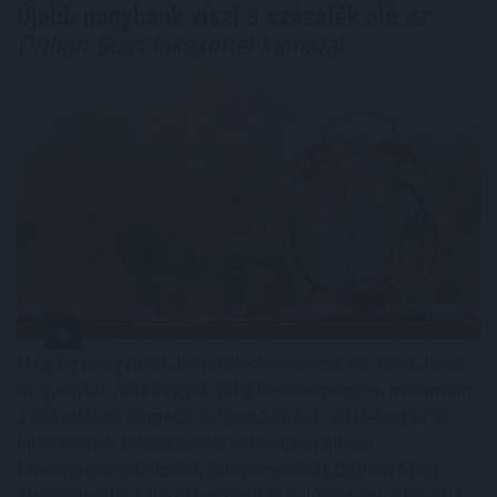
Újabb nagybank viszi 3 százalék alá
az
Otthon Start lakáshitel kamatát
Még egy nagybank kamatkedvezményt ad azért, hogy
az igénylők nála vegyék fel a kedvezményes, maximum
3 százalékos kamatú Otthon Startot. 2026-ban az új
lakáshitelek 80 százaléka valamilyen állami
támogatásos kölcsön, túlnyomórészt Otthon Start.
Augusztus 10-től az UniCredit is belép az ezt a hitelt 3