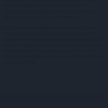
Az árpára már egyre többfelé jellemzőek a bokros
állományok, a búza pedig 1-3 leveles, néhol 3-5 leveles
állapotban van a vetés időpontjától függően.
A folytatásban is csapadékos marad az időjárás, és lassú
lehűlés veszi kezdetét. Az előttünk álló egy héten 15-35
milliméter csapadékra kell számítani, északon és nyugaton
valószínű a nagyobb, délen és keleten a kisebb mennyiség. A
legmelegebb órák hőmérséklete jellemzően 12 és 17 fok
között alakul majd, és a jövő héten már a talajmenti fagyok
sem lesznek ritkák.