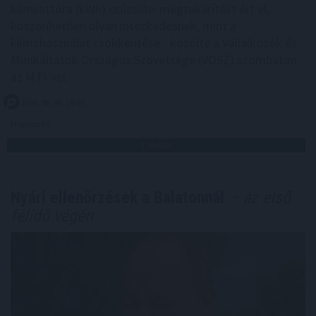
kilowattóra (kWh) csúcsidei megtakarítást ért el,
köszönhetően olyan intézkedésnek, mint a
klímahasználat csökkentése - közölte a Vállalkozók és
Munkáltatók Országos Szövetsége (VOSZ) szombaton
az MTI-vel.
2026. 08. 08. 19:00
Megosztás:
TOVÁBB
Nyári ellenőrzések a Balatonnál
– az első
félidő végén