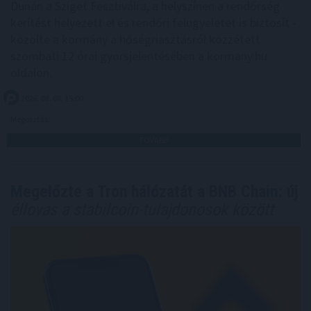
Dunán a Sziget Fesztiválra, a helyszínen a rendőrség
kerítést helyezett el és rendőri felügyeletet is biztosít -
közölte a kormány a hőségriasztásról közzétett
szombati 12 órai gyorsjelentésében a kormany.hu
oldalon.
2026. 08. 08. 15:00
Megosztás:
TOVÁBB
Megelőzte a Tron hálózatát a BNB Chain: új
éllovas a stabilcoin-tulajdonosok között