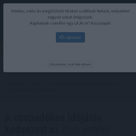
Hiteles, valós és megbízható híreket szállítunk Neked, melyekkel
nagyon sokat dolgozunk.
Kaphatunk cserébe egy LÁJK-ot? Köszönjük!
Lájkolom
Menü
Köszönöm, már like-oltam
Kezdőoldal
//
Hírek
// A csapadékos időjárás kedvezett az őszi
vetésű gabona fejlődésének
A csapadékos időjárás
kedvezett az
őszi vetésű