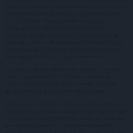
ilyenkor szokásos mennyiségnek. A felszínközeli talajréteg
az elmúlt két hétben egyre nagyobb területen nedvesedett
át, a felső 20 centiméter a Dunántúlon és az Északi-
középhegység térségében többfelé telítődött, de a
Viharsarokban még mindig száraz. A középső talajréteg
nedvességtartalma is növekedett, de az Alföldön még igen
száraz, ahogyan a fél méternél mélyebb rétegbe sem sok
nedvesség jutott eddig az ország túlnyomó részén.
Az elmúlt egy hétben a hőmérséklet továbbra is 5-6 Celsius-
fokkal magasabban alakult az ilyenkor szokásosnál,
jellemzően 17-20 fok közötti maximumokat mértek és
éjszakánként sem hűlt le számottevően a levegő.
Az elemzés szerint a legtöbb helyen már befejeződtek az
őszi betakarítási munkák. Az őszi vetéseknek nagy szüksége
volt az esőre, a repce igen jól fejlett, többnyire 6-8 leveles
állományok a jellemzőek. A búza vetéséhez valamint a
csírázáshoz, keléshez is jól jött a meleg mellett a csapadék.