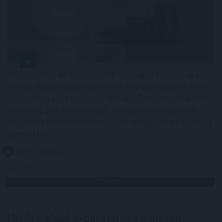
A Vállalkozók és Munkáltatók Országos Szövetsége
(VOSZ) által indított Vállalkozói Energiaösszefogáshoz
néhány nap alatt csaknem 350 vállalkozás csatlakozott
az ország 202 településéről, és vállalásaik összesen
több mint 145 000 kWh csúcsidei energiamegtakarítást
jelentettek.
2026. 08. 09. 05:00
Megosztás:
TOVÁBB
Hardveralapú e-pénztárgép a piacon –