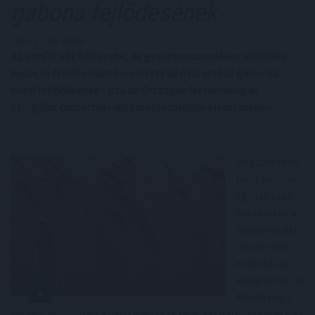
gabona fejlődésének
2023. 11. 05. 09:00
Az elmúlt két hét enyhe, de gyakran csapadékos időjárása
kedvező feltételeket teremtett az őszi vetésű gabonák
korai fejlődéséhez - írta az Országos Meteorológiai
Szolgálat csütörtöki agrometeorológiai elemzésében.
Hozzátették,
hogy október
egésze csak
északon és a
Dunántúl déli
részén volt
esősebb az
átlagosnál, az
Alföld nagy
részén, különösen a déli felén csak fele, kétharmada esett az