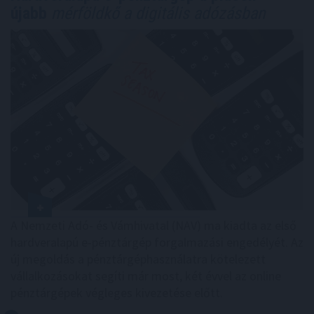
újabb
mérföldkő a digitális adózásban
A Nemzeti Adó- és Vámhivatal (NAV) ma kiadta az első
hardveralapú e-pénztárgép forgalmazási engedélyét. Az
új megoldás a pénztárgéphasználatra kötelezett
vállalkozásokat segíti már most, két évvel az online
pénztárgépek végleges kivezetése előtt.