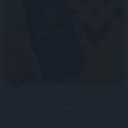
Csendben, de annál látványosabban rendeződnek át az
erőviszonyok a stabilcoinpiacon. A BNB Chain már több
stabilcoint tartó címmel rendelkezik, mint a hosszú
ideje domináns Tron, miközben az USDT-felhasználók
száma is gyors ütemben nő a hálózaton. A Tron ettől
még messze nem veszítette el vezető szerepét: