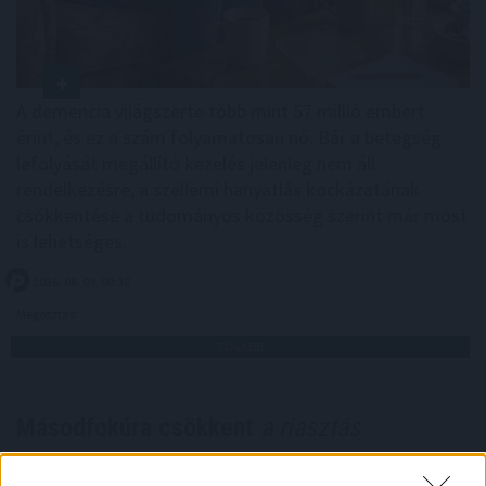
A demencia világszerte több mint 57 millió embert
érint, és ez a szám folyamatosan nő. Bár a betegség
lefolyását megállító kezelés jelenleg nem áll
rendelkezésre, a szellemi hanyatlás kockázatának
csökkentése a tudományos közösség szerint már most
is lehetséges.
2026. 08. 09. 00:30
Megosztás:
TOVÁBB
Másodfokúra csökkent
a riasztás