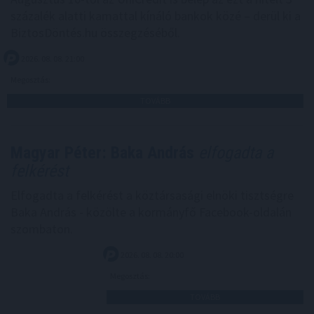
százalék alatti kamattal kínáló bankok közé – derül ki a
BiztosDöntés.hu összegzéséből.
2026. 08. 08. 21:00
Megosztás:
TOVÁBB
Magyar Péter: Baka András
elfogadta a
felkérést
Elfogadta a felkérést a köztársasági elnöki tisztségre
Baka András - közölte a kormányfő Facebook-oldalán
szombaton.
2026. 08. 08. 20:00
Megosztás:
TOVÁBB