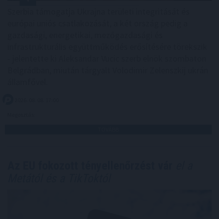
Szerbia támogatja Ukrajna területi integritását és
európai uniós csatlakozását, a két ország pedig a
gazdasági, energetikai, mezőgazdasági és
infrastrukturális együttműködés erősítésére törekszik
- jelentette ki Aleksandar Vucic szerb elnök szombaton
Belgrádban, miután tárgyalt Volodimir Zelenszkij ukrán
államfővel.
2026. 08. 08. 17:00
Megosztás:
TOVÁBB
Az EU fokozott tényellenőrzést vár
el a
Metától és a TikToktól