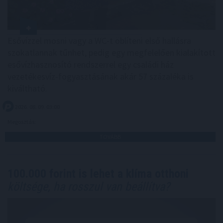
Esővízzel mosni vagy a WC-t öblíteni első hallásra
szokatlannak tűnhet, pedig egy megfelelően kialakított
esővízhasznosító rendszerrel egy családi ház
vezetékesvíz-fogyasztásának akár 57 százaléka is
kiváltható.
2026. 08. 09. 03:00
Megosztás:
TOVÁBB
100.000 forint is lehet a klíma otthoni
költsége, ha rosszul van beállítva?