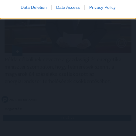
Data Deletion
Data Access
Privacy Policy
Példa nélkülinek nevezte a gazdasági és energetikai
miniszter szombaton, hogy felmérések szerint a
magyarok 84 százaléka csatlakozott az
energiarendszer terhelésének csökkentéséhez.
2026. 08. 08. 22:00
Megosztás:
TOVÁBB