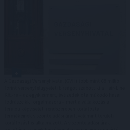
A Gazdasági Versenyhivatal (GVH) több mint 68 millió
forint versenyfelügyeleti bírságot szabott ki a Hair-Line
Kft.-re – az egyik ismert, évtizedek óta működő hazai
fodrászcikk forgalmazóra – mert a vállalkozás a
területi képviseleti rendszerében korlátozta
termékeinek viszonteladási árait, valamint területi
korlátozást is alkalmazott. A viszonteladási árak
rögzítése az egyik legsúlyosabb versenyjogi jogsértés, a