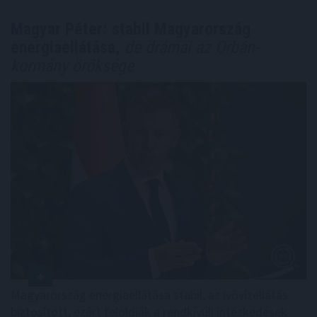
Magyar Péter: stabil Magyarország
energiaellátása,
de drámai az Orbán-
kormány öröksége
Magyarország energiaellátása stabil, az ivóvízellátás
biztosított, ezért feloldják a rendkívüli intézkedések