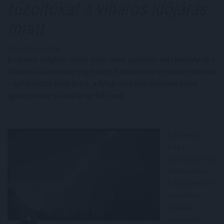
tűzoltókat a viharos időjárás
miatt
2025. 08. 31. 07:00
A viharos időjárás miatt több mint nyolcvan esetben hívták a
fővárosi tűzoltókat segítségül Budapesten szombat délután
- nyilatkozta Kisdi Máté, a Fővárosi Katasztrófavédelmi
Igazgatóság szóvivője az MTI-nek.
Elmondta,
hogy
jellemzően az
úttesteken
felgyülemlett
esővízben
elakadt
járművek,