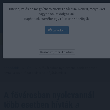
Hiteles, valós és megbízható híreket szállítunk Neked, melyekkel
nagyon sokat dolgozunk.
Kaphatunk cserébe egy LÁJK-ot? Köszönjük!
Lájkolom
Menü
Köszönöm, már like-oltam
Kezdőoldal
//
Hírek
// A fővárosban nyolcvannál több esetben
hívták a tűzoltókat a viharos időjárás miatt
A fővárosban nyolcvannál
több esetben hívták
a