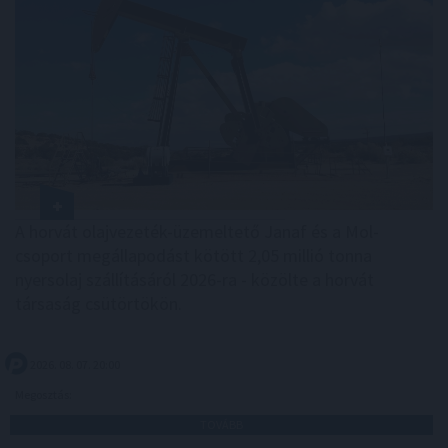
A horvát olajvezeték-üzemeltető Janaf és a Mol-
csoport megállapodást kötött 2,05 millió tonna
nyersolaj szállításáról 2026-ra - közölte a horvát
társaság csütörtökön.
2026. 08. 07. 20:00
Megosztás:
TOVÁBB