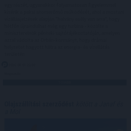
egy részét, ugyanakkor folyamatosan figyelemmel
kísérik a paksi atomerőmű működését, ahol a mostani
vízállásjelzések alapján "halvány esély van arra", hogy
hétfőn újraindulhat még egy turbina - közölte a
miniszterelnök pénteki sajtótájékoztatóján, amelyen
azzal vádolta az Orbán-kormányt, hogy drámai
helyzetet hagyott hátra az energia- és vízellátás
területén.
2026. 08. 07. 21:00
Megosztás:
TOVÁBB
Olajszállítási szerződést
kötött a Janaf és
a Mol