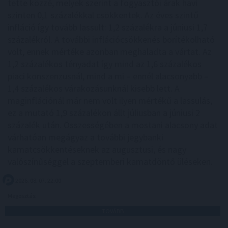
tette közzé, melyek szerint a fogyasztói árak havi
szinten 0,1 százalékkal csökkentek. Az éves szintű
infláció így tovább lassult: 1,2 százalékra a júniusi 1,7
százalékról. A további inflációcsökkenés borítékolható
volt, ennek mértéke azonban meghaladta a vártat. Az
1,2 százalékos tényadat így mind az 1,6 százalékos
piaci konszenzusnál, mind a mi – ennél alacsonyabb –
1,4 százalékos várakozásunknál kisebb lett. A
maginflációnál már nem volt ilyen mértékű a lassulás,
ez a mutató 1,9 százalékon állt júliusban a júniusi 2
százalék után. Összességében a mostani alacsony adat
várhatóan megágyaz a további jegybanki
kamatcsökkentéseknek az augusztusi, és nagy
valószínűséggel a szeptemberi kamatdöntő üléseken.
2026. 08. 07. 22:00
Megosztás:
TOVÁBB