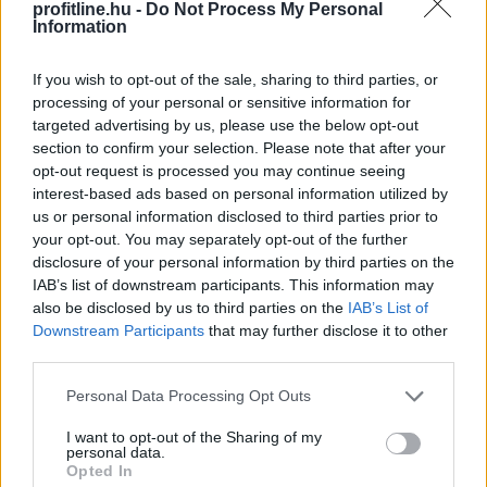
profitline.hu -
Do Not Process My Personal
Information
If you wish to opt-out of the sale, sharing to third parties, or
processing of your personal or sensitive information for
targeted advertising by us, please use the below opt-out
section to confirm your selection. Please note that after your
opt-out request is processed you may continue seeing
interest-based ads based on personal information utilized by
us or personal information disclosed to third parties prior to
your opt-out. You may separately opt-out of the further
disclosure of your personal information by third parties on the
IAB’s list of downstream participants. This information may
also be disclosed by us to third parties on the
IAB’s List of
Downstream Participants
that may further disclose it to other
A sörhas elnevezés félrevezetőbb, mint gondolnánk.
third parties.
Nem létezik olyan különleges biológiai kapcsoló, amely
felismeri a korsó sört, majd annak energiáját
Please note that this website/app uses one or more Google
Personal Data Processing Opt Outs
egyenesen a köldök köré csomagolja.
services and may gather and store information including but
not limited to your visit or usage behaviour. You may click to
I want to opt-out of the Sharing of my
personal data.
grant or deny consent to Google and its third-party tags to
Opted In
use your data for below specified purposes in below Google
2026. 08. 08. 01:00