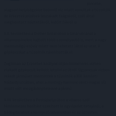
pincébe,
alagsori helyiségekbe beömlő víz miatt vonultak a tűzoltók,
de érkeztek jelzések leszakadt faágakról, szél által
megbontott háztetőkről, kidőlt fákról is.
A X. kerületben a Dreher Antal úton a Gitár utcánál a
villamossínekre hajtott több személyautó is, mert a nagy
mennyiségű esővíz miatt nem lehetett látni az utat. A
gépkocsikat a tűzoltók távolították el.
Zuglóban az Erzsébet királyné útján félméteres vízben
elakadt gépkocsit kellett letolni az útról. Ugyancsak vízben
rekedt járművet mentettek a tűzoltók a XIX. kerületi
Nádasdy utcában, ahol a mintegy harminc centi magas víz
miatt vált mozgásképtelenné a jármű.
A XV. kerületben a Pestújhelyi úton a viharos szél
fémlemezes borítást szakított le egy épület tetejéről, a
bádogdarabok a környező udvarokban és az úttesten