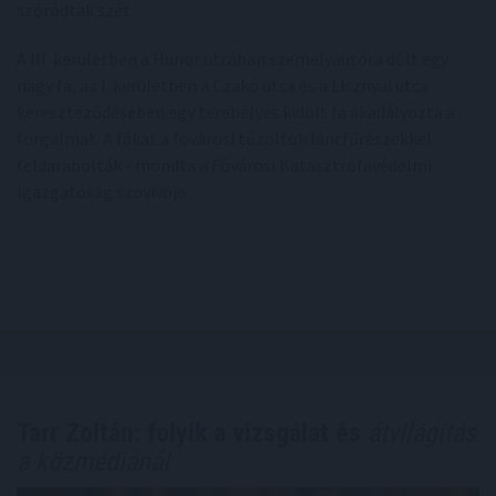
szóródtak szét.
A III. kerületben a Hunor utcában személyautóra dőlt egy
nagy fa, az I. kerületben a Czakó utca és a Lisznyai utca
kereszteződésében egy terebélyes kidőlt fa akadályozta a
forgalmat. A fákat a fővárosi tűzoltók láncfűrészekkel
feldarabolták - mondta a Fővárosi Katasztrófavédelmi
Igazgatóság szóvivője.
Tarr Zoltán: folyik a vizsgálat és
átvilágítás
a közmédiánál