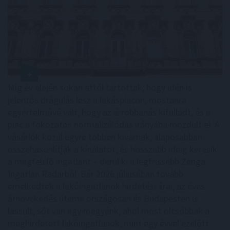
Míg év elején sokan attól tartottak, hogy idén is
jelentős drágulás lesz a lakáspiacon, mostanra
egyértelművé vált, hogy az árrobbanás kifulladt, és a
piac a fokozatos normalizálódás irányába mozdult el. A
vásárlók közül egyre többen kivárnak, alaposabban
összehasonlítják a kínálatot, és hosszabb ideig keresik
a megfelelő ingatlant – derül ki a legfrissebb Zenga
Ingatlan Radarból. Bár 2026 júliusában tovább
emelkedtek a lakóingatlanok hirdetési árai, az éves
árnövekedés üteme országosan és Budapesten is
lassult, sőt van egy megyénk, ahol most olcsóbbak a
meghirdetett lakóingatlanok, mint egy évvel ezelőtt.