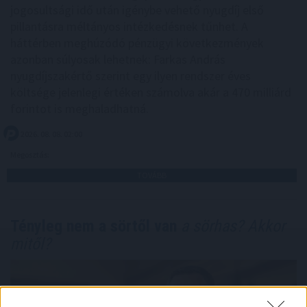
jogosultsági idő után igénybe vehető nyugdíj első
pillantásra méltányos intézkedésnek tűnhet. A
háttérben meghúzódó pénzügyi következmények
azonban súlyosak lehetnek: Farkas András
nyugdíjszakértő szerint egy ilyen rendszer éves
költsége jelenlegi értéken számolva akár a 470 milliárd
forintot is meghaladhatná.
2026. 08. 08. 02:00
Megosztás:
TOVÁBB
Tényleg nem a sörtől van
a sörhas? Akkor
mitől?