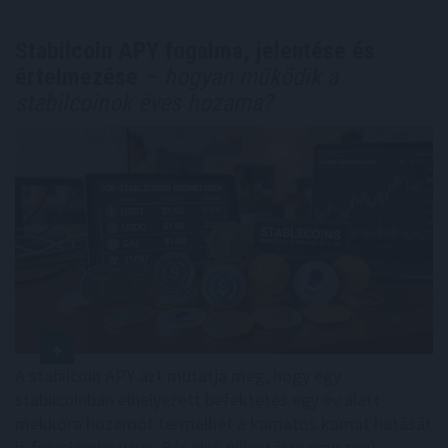
Stabilcoin APY fogalma, jelentése és
értelmezése
– hogyan működik a
stabilcoinok éves hozama?
A stabilcoin APY azt mutatja meg, hogy egy
stabilcoinban elhelyezett befektetés egy év alatt
mekkora hozamot termelhet a kamatos kamat hatását
is figyelembe véve. Bár első pillantásra egyszerű