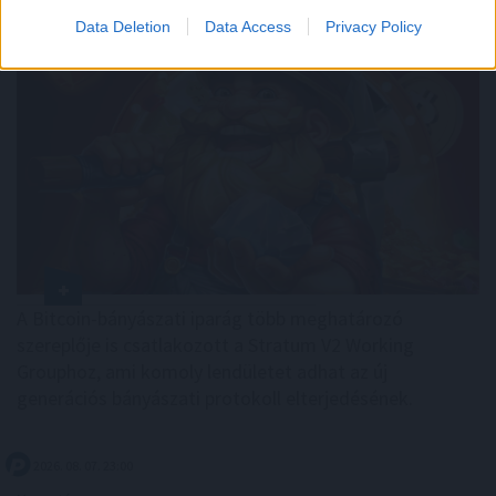
Data Deletion
Data Access
Privacy Policy
A Bitcoin-bányászati iparág több meghatározó
szereplője is csatlakozott a Stratum V2 Working
Grouphoz, ami komoly lendületet adhat az új
generációs bányászati protokoll elterjedésének.
2026. 08. 07. 23:00