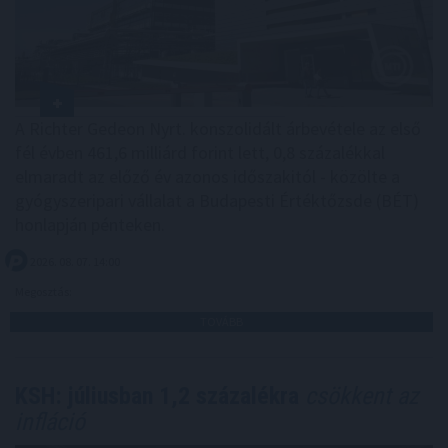
A Richter Gedeon Nyrt. konszolidált árbevétele az első
fél évben 461,6 milliárd forint lett, 0,8 százalékkal
elmaradt az előző év azonos időszakitól - közölte a
gyógyszeripari vállalat a Budapesti Értéktőzsde (BÉT)
honlapján pénteken.
2026. 08. 07. 14:00
Megosztás:
TOVÁBB
KSH: júliusban 1,2 százalékra
csökkent az
infláció