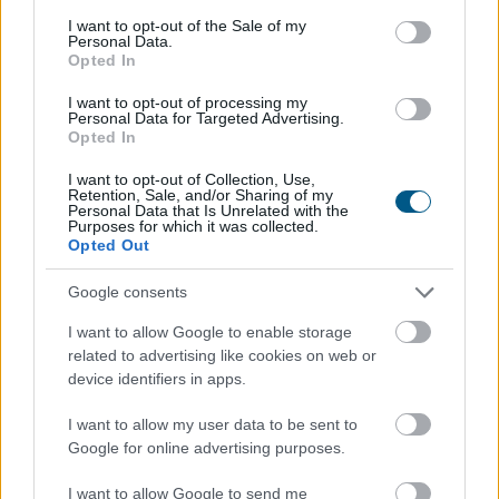
consent section.
I want to opt-out of the Sale of my
Megosztás:
Personal Data.
Opted In
TOVÁBB
I want to opt-out of processing my
Personal Data for Targeted Advertising.
Opted In
Félretette a Szenátus a CLARITY Actet, a
JPMorgan szerint
a Wall Street viheti el a
I want to opt-out of Collection, Use,
Retention, Sale, and/or Sharing of my
tokenizációs boomot
Personal Data that Is Unrelated with the
Purposes for which it was collected.
Opted Out
Google consents
I want to allow Google to enable storage
related to advertising like cookies on web or
device identifiers in apps.
I want to allow my user data to be sent to
Google for online advertising purposes.
I want to allow Google to send me