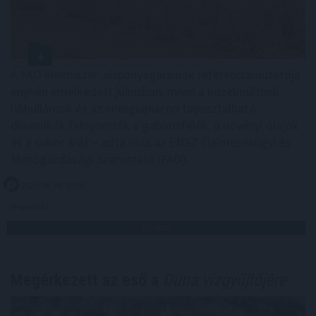
A FAO élelmiszer-alapanyagárainak referenciamutatója
enyhén emelkedett júliusban, mivel a közelmúltbeli
hőhullámok és az energiapiacon tapasztalható
dinamikák felnyomták a gabonafélék, a növényi olajok
és a cukor árát – adta hírül az ENSZ Élelmezésügyi és
Mezőgazdasági Szervezete (FAO).
2026. 08. 08. 05:00
Megosztás:
TOVÁBB
Megérkezett az eső a
Duna vízgyűjtőjére