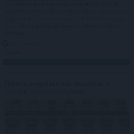
Minden korábbinál hamarabb kezdődik a közvetlen
agrártámogatások előlegfizetése idén, az utalások már
augusztus közepén indulhatnak - jelentette be az agrár-
és élelmiszer-gazdasági miniszter videóüzenetben
pénteken.
2026. 08. 08. 07:00
Megosztás:
TOVÁBB
Ebben a megyében már olcsóbbak
a
lakások, mint tavaly ilyenkor