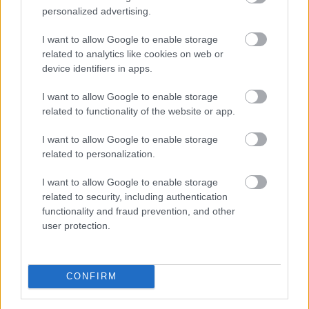
personalized advertising.
Újabb akadályba ütközött az amerikai
I want to allow Google to enable storage
kriptoszabályozás: a Szenátus az augusztusi szünet
related to analytics like cookies on web or
előtt nem vitte szavazásra a CLARITY Actet, miközben
device identifiers in apps.
a JPMorgan arra figyelmeztet, hogy a jogszabály
I want to allow Google to enable storage
további csúszása komoly versenyelőnyt adhat a
related to functionality of the website or app.
hagyományos pénzügyi rendszernek. A tét nemcsak a
kriptovaluták szabályozási környezete, hanem a több
I want to allow Google to enable storage
ezermilliárd dollárosra növekedő tokenizációs piac
related to personalization.
jövője is lehet.
I want to allow Google to enable storage
2026. 08. 07. 23:59
related to security, including authentication
functionality and fraud prevention, and other
Megosztás:
user protection.
TOVÁBB
CONFIRM
Nagy Bitcoin-bányászok álltak
be a Stratum
V2 mögé