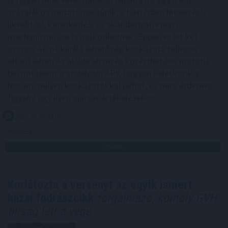
százalékos mutatónak tűnik, a háttérben hitelezési,
likviditási, kereskedési és akár derivatív piaci
mechanizmusok is működhetnek. Éppen ezért két
azonos APY-t kínáló lehetőség kockázata teljesen
eltérő lehet. Az alábbi elemzés közérthetően mutatja
be, mit jelent a stabilcoin APY, hogyan keletkezik a
hozam, milyen kockázatokkal járhat, és mire érdemes
figyelni egy ilyen ajánlat értékelésekor.
2026. 08. 07. 19:00
Megosztás:
TOVÁBB
Korlátozta a versenyt az egyik ismert
hazai fodrászcikk
forgalmazó, komoly GVH-
bírság lett a vége