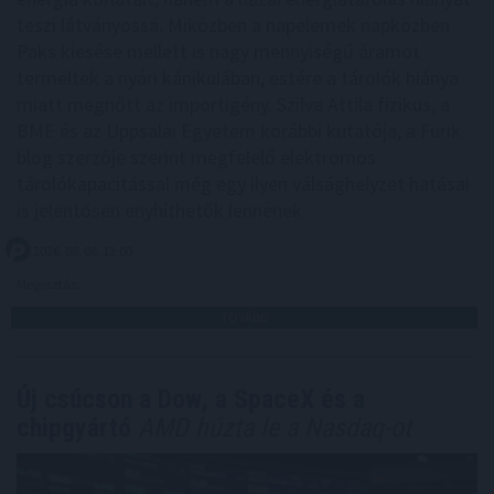
teszi látványossá. Miközben a napelemek napközben
Paks kiesése mellett is nagy mennyiségű áramot
termeltek a nyári kánikulában, estére a tárolók hiánya
miatt megnőtt az importigény. Szilva Attila fizikus, a
BME és az Uppsalai Egyetem korábbi kutatója, a Furik
blog szerzője szerint megfelelő elektromos
tárolókapacitással még egy ilyen válsághelyzet hatásai
is jelentősen enyhíthetők lennének.
2026. 08. 06. 12:00
Megosztás:
TOVÁBB
Új csúcson a Dow, a SpaceX és a
chipgyártó
AMD húzta le a Nasdaq-ot