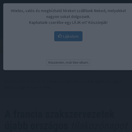
Hiteles, valós és megbízható híreket szállítunk Neked, melyekkel
nagyon sokat dolgozunk.
Kaphatunk cserébe egy LÁJK-ot? Köszönjük!
Lájkolom
Menü
Köszönöm, már like-oltam
Kezdőoldal
//
Hírek
// A francia szakszervezetek újabb országos
tilakozónapot szerveznek
A francia szakszervezetek
újabb országos
tilakozónapot