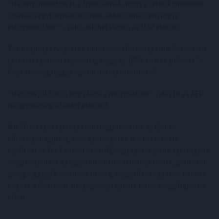
"Ha nem mondjuk el a franciáknak, hogy a terhek mindenki
számára egyformák lesznek, akkor senki sem fogja
elfogadni őket" – vélte Michel Picon, az U2P elnöke.
Több szakszervezeti és munkaadói forrás szerint Sébastien
Lecornu szerdán elismerte, hogy az 1958-ban kezdődött "V.
Köztársaság leggyengébb miniszterelnöke".
"Nagyon jól tudja, hogy kicsi a mozgástere" - idézte az AFP
hírügynökség a Medef elnökét.
Mielőtt a szakszervezetek meghirdették az újabb
tiltakozónapjukat, más szervezetek is a tüntetésre
szólítottak fel. Csütörtökön ifjúsági szervezetek szerveznek
megmozdulást az egyetemek forráshiánya miatt, pénteken
pedig a gazdák vonulnak utcára, hogy tiltakozzanak többek
között a Mercosur-országokkal kötött uniós megállapodás
ellen.