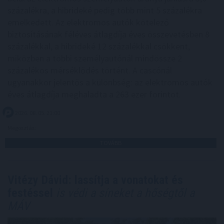
százalékra, a hibrideké pedig több mint 5 százalékra
emelkedett. Az elektromos autók kötelező
biztosításának féléves átlagdíja éves összevetésben 8
százalékkal, a hibrideké 12 százalékkal csökkent,
miközben a többi személyautónál mindössze 2
százalékos mérséklődés történt. A cascónál
ugyanakkor jelentős a különbség: az elektromos autók
éves átlagdíja meghaladta a 263 ezer forintot.
2026. 08. 05. 21:00
Megosztás:
TOVÁBB
Vitézy Dávid: lassítja a vonatokat és
festéssel
is védi a síneket a hőségtől a
MÁV