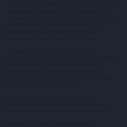
"A miniszterelnök továbbra sem adott egyértelmű választ a
munkavállalók követeléseire" – mondta szerdán a CFDT
szakszervezet vezetője, Marylise Léon a több mint két és fél
órás találkozó után". "Az egyetlen potenciális ok az
elégedettségre, hogy a munkanélküli-biztosítás
reformjának elvetése jó úton van" - tette hozzá.
"Ez a megállapítás azonban nem vonatkozik az
egészségügyi ellátásért fizetendő önrész megduplázására,
vagy a 3 ezer köztisztviselői munkahely tervezett
megszüntetésére, és Sébastien Lecornu semmilyen
konkrétumot nem mondott az adóügyi igazságosságról" -
jelezte Sophie Binet, a CGT vezetője.
"Ami a 2023-as nyugdíjreformot illeti, amely a
szakszervezetek követeléseinek központi eleme, az egyik
legkevésbé egyértelmű téma" – jelezte Marylise Léon.
Bár alapvető és azonnali változtatásokat ígért a