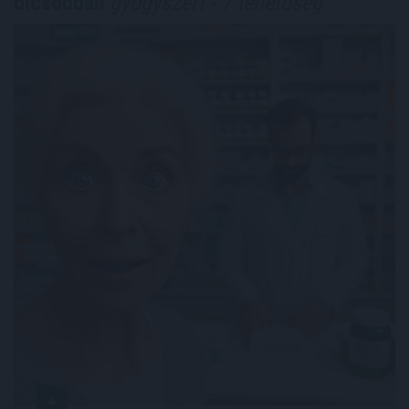
olcsóbban
gyógyszert - 7 lehetőség