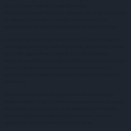
azaz a 64 évre megemelt nyugdíjkorhatár
visszacsökkentését követelik, valamint azt, hogy a kormány
ne fagyassza be jövőre a szociális juttatásokat, és a
munkanélküli-biztosítási rendszerhez ne nyúljon hozzá.
A szakszervezetek szeptember 18-i első tiltakozónapján a
hatóságok szerint legalább félmillióan, a szervezők szerint
több mint egymillióan vonultak az utcákra mintegy
négyszáz településen. A megmozdulás fő célja az volt, hogy
nyomást gyakoroljon a szeptember 9-én kinevezett új
miniszterelnök, Sébatien Lecornu jövőbeni költségvetési
döntéseire.
A szakszervezetek eredetileg azért hirdettek országos
megmozdulást, hogy tiltakozzanak a nyáron, még az előző
kormányfő, Francois Bayrou által bejelentett 44 milliárd
eurós költségvetési megtakarítási terv ellen, amelyet
egyelőre az új miniszterelnök sem vetett el.