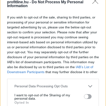
profitline.hu -
Do Not Process My Personal
Information
If you wish to opt-out of the sale, sharing to third parties, or
processing of your personal or sensitive information for
A Magyar Telekom összes bevétele 0,8 százalékkal,
targeted advertising by us, please use the below opt-out
adózott eredménye 0,5 százalékkal nőtt a második
section to confirm your selection. Please note that after your
negyedévben 2025 azonos időszakához képest –
opt-out request is processed you may continue seeing
interest-based ads based on personal information utilized by
olvasható a társaság szerdán közzétett jelentésében.
us or personal information disclosed to third parties prior to
your opt-out. You may separately opt-out of the further
disclosure of your personal information by third parties on the
2026. 08. 06. 07:00
IAB’s list of downstream participants. This information may
Megosztás:
also be disclosed by us to third parties on the
IAB’s List of
Downstream Participants
that may further disclose it to other
TOVÁBB
third parties.
Please note that this website/app uses one or more Google
Personal Data Processing Opt Outs
Személycseréket jelentette be a katonai
services and may gather and store information including but
vezetésben az orosz elnök
not limited to your visit or usage behaviour. You may click to
I want to opt-out of the Sharing of my
personal data.
grant or deny consent to Google and its third-party tags to
Opted In
use your data for below specified purposes in below Google