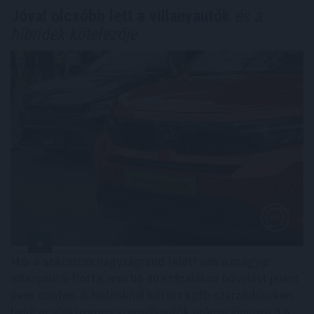
Jóval olcsóbb lett a villanyautók
és a
hibridek kötelezője
Már a százezres nagyságrend felett van a magyar
villanyautó-flotta, ami bő 40 százalékos bővülést jelent
éves szinten. A Netrisknél kötött kgfb-szerződéseken
belül az elektromos személyautók aránya júniusra 3,6