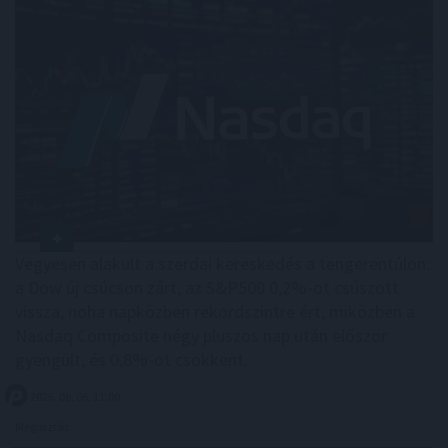
Vegyesen alakult a szerdai kereskedés a tengerentúlon:
a Dow új csúcson zárt, az S&P500 0,2%-ot csúszott
vissza, noha napközben rekordszintre ért, miközben a
Nasdaq Composite négy pluszos nap után először
gyengült, és 0,8%-ot csökkent.
2026. 08. 06. 11:00
Megosztás: