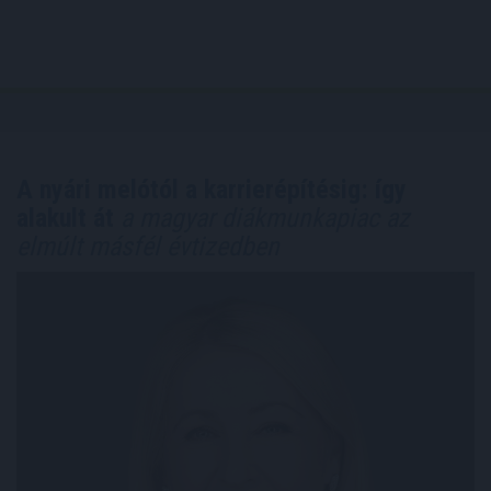
A nyári melótól a karrierépítésig: így
alakult át
a magyar diákmunkapiac az
elmúlt másfél évtizedben