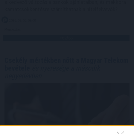
a kedvező változás a bankok ajánlataiban, és mekkora
kamatcsökkentésre számíthatnak a hitelfelvevők?
2026. 08. 06. 09:00
Megosztás:
TOVÁBB
Csekély mértékben nőtt a Magyar Telekom
bevétele
és nyeresége a második
negyedévben