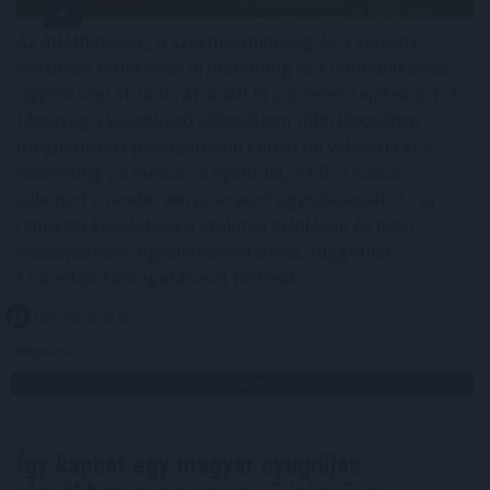
Az átláthatóság, a szakmai minőség és a verseny
erősítése érdekében új marketing és kommunikációs
ügynökségi struktúrát alakít ki a Szerencsejáték Zrt. A
társaság a következő időszakban több lépcsőben
meghirdetett pályázatokon keresztül választja ki a
marketing-, a média-, a nyomdai, a PR, a social,
valamint a rendezvényszervező ügynökségeit. Az új
rendszer kialakítása a szakmai ajánlások és piaci
visszajelzések figyelembevételével, független
szakértők támogatásával történik.
2026. 08. 06. 03:00
Megosztás:
TOVÁBB
Így kaphat egy magyar nyugdíjas