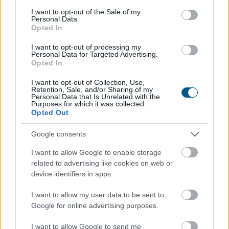
consent section.
I want to opt-out of the Sale of my
Personal Data.
Opted In
I want to opt-out of processing my
Personal Data for Targeted Advertising.
Opted In
I want to opt-out of Collection, Use,
Retention, Sale, and/or Sharing of my
Personal Data that Is Unrelated with the
Purposes for which it was collected.
Opted Out
Google consents
Személycseréket jelentett be az orosz fegyveres erők
I want to allow Google to enable storage
parancsnoki állományában szerdán Vlagyimir Putyin
related to advertising like cookies on web or
elnök.
device identifiers in apps.
I want to allow my user data to be sent to
Google for online advertising purposes.
2026. 08. 06. 06:00
I want to allow Google to send me
Megosztás: