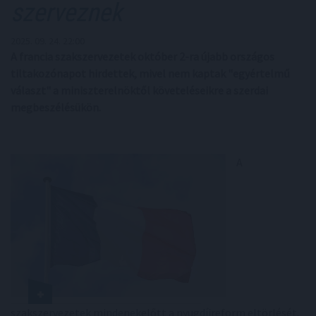
szerveznek
2025. 09. 24. 22:00
A francia szakszervezetek október 2-ra újabb országos
tiltakozónapot hirdettek, mivel nem kaptak "egyértelmű
választ" a miniszterelnöktől követeléseikre a szerdai
megbeszélésükön.
A
szakszervezetek mindenekelőtt a nyugdíjreform eltörlését,