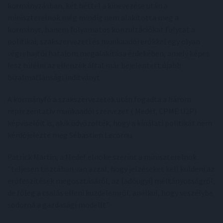
kormányzásban, két héttel a kinevezése után a
miniszterelnök még mindig nem alakította meg a
kormányt, hanem folyamatos konzultációkat folytat a
politikai, szakszervezeti és munkaadói erőkkel egy olyan
végrehajtói hatalom megalakítása érdekében, amely képes
lesz túlélni az ellenzék által már bejelentett újabb
bizalmatlansági indítványt.
A kormányfő a szakszervezetek után fogadta a három
reprezentatív munkaadói szervezet ( Medef, CPME U2P)
képviselőit is, akik üdvözölték, hogy a kínálati politikát nem
kérdőjelezte meg Sébastien Lecornu.
Patrick Martin, a Medef elnöke szerint a miniszterelnök
"teljesen tisztában van azzal, hogy jelzéseket kell küldeni az
erőfeszítések megosztásáról, az (adóügyi) méltányosságról,
de főleg a csalás elleni küzdelemről, anélkül, hogy veszélybe
sodorná a gazdasági modellt".