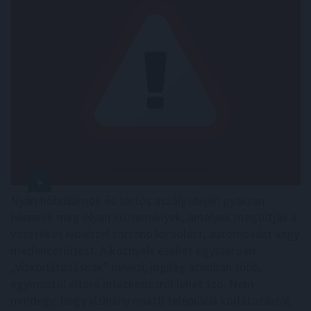
Nyári hőhullámok és tartós aszály idején gyakran
jelennek meg olyan közlemények, amelyek megtiltják a
vezetékes ivóvízzel történő locsolást, autómosást vagy
medencetöltést. A köznyelv ezeket egyszerűen
„vízkorlátozásnak” nevezi, jogilag azonban több,
egymástól eltérő intézkedésről lehet szó. Nem
mindegy, hogy vízhiány miatti települési korlátozásról,