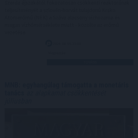
Szerda éjszakától fokozatosan csökkenti reaktorának
teljesítményét a szlovén-horvát tulajdonú Krsko
Atomerőmű (NEK) a Száva alacsony vízhozama és
magas vízhőmérséklete miatt - közölte az erőmű
vezetése.
2026. 08. 05. 23:00
Megosztás:
TOVÁBB
MNB: egyhangúlag támogatta a monetáris
tanács
az alapkamat csökkentését
júliusban