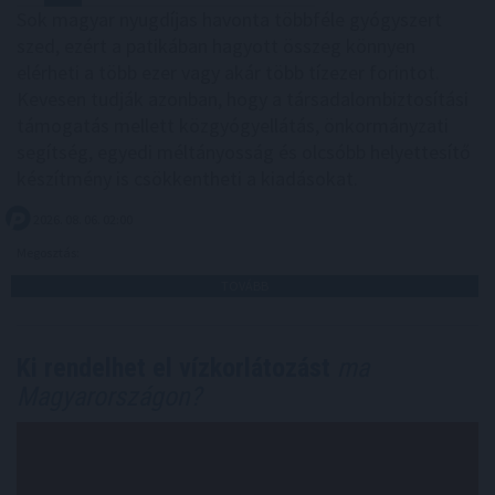
Sok magyar nyugdíjas havonta többféle gyógyszert
szed, ezért a patikában hagyott összeg könnyen
elérheti a több ezer vagy akár több tízezer forintot.
Kevesen tudják azonban, hogy a társadalombiztosítási
támogatás mellett közgyógyellátás, önkormányzati
segítség, egyedi méltányosság és olcsóbb helyettesítő
készítmény is csökkentheti a kiadásokat.
2026. 08. 06. 02:00
Megosztás:
TOVÁBB
Ki rendelhet el vízkorlátozást
ma
Magyarországon?