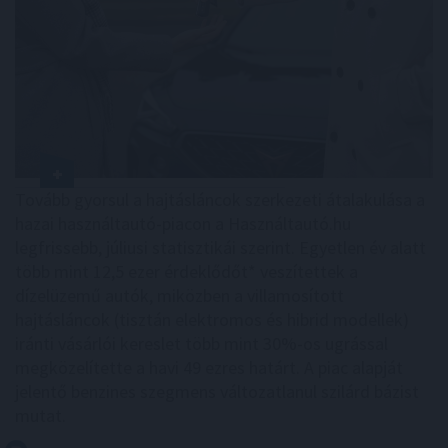
Tovább gyorsul a hajtásláncok szerkezeti átalakulása a
hazai használtautó-piacon a Használtautó.hu
legfrissebb, júliusi statisztikái szerint. Egyetlen év alatt
több mint 12,5 ezer érdeklődőt* veszítettek a
dízelüzemű autók, miközben a villamosított
hajtásláncok (tisztán elektromos és hibrid modellek)
iránti vásárlói kereslet több mint 30%-os ugrással
megközelítette a havi 49 ezres határt. A piac alapját
jelentő benzines szegmens változatlanul szilárd bázist
mutat.