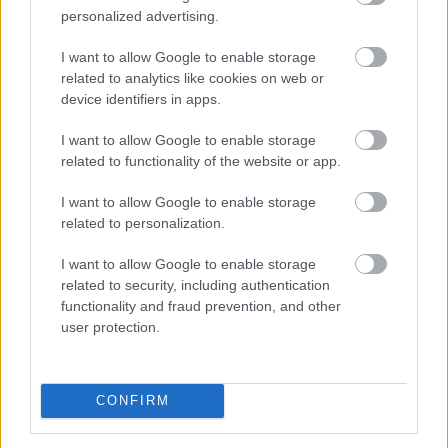
personalized advertising.
TOVÁBB
I want to allow Google to enable storage
related to analytics like cookies on web or
Friss kutatás: rossz sztereotípia, hogy
a
device identifiers in apps.
magyarok csak az ár alapján döntenek
I want to allow Google to enable storage
related to functionality of the website or app.
I want to allow Google to enable storage
related to personalization.
I want to allow Google to enable storage
related to security, including authentication
functionality and fraud prevention, and other
user protection.
CONFIRM
A márkák értékét elsősorban a minőség és a bizalom
határozza meg, a hűség pedig leginkább a vásárlási