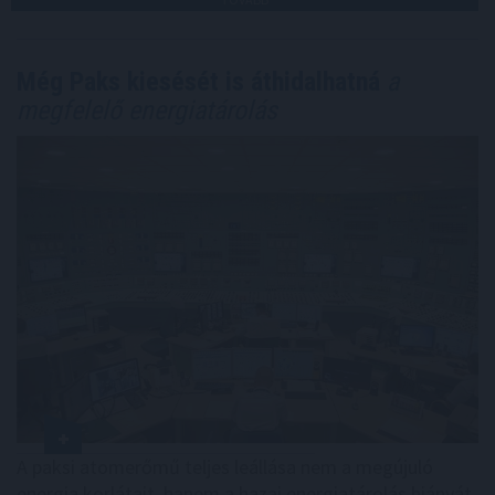
Még Paks kiesését is áthidalhatná
a
megfelelő energiatárolás
A paksi atomerőmű teljes leállása nem a megújuló
energia korlátait, hanem a hazai energiatárolás hiányát