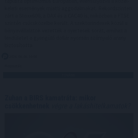
táplálta optimizmus Európában, ellensúlyozva a közel-
keleti események miatti aggodalmakat. Rekordszinten
zárt a Stoxx600, a DAX és a CAC40 is, miközben a FTSE
szintén csúcsközelbe került. A szektorindexek közül a
bányavállalatok vezették a nyertesek sorát, amihez a
lendületet a gyengülő dollár nyomán szárnyaló arany
biztosította.
2026. 08. 06. 10:00
Megosztás:
TOVÁBB
Zuhan a BIRS kamatráta: mikor
csökkenhetnek
végre a lakáshitelkamatok?