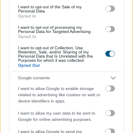
consent section.
I want to opt-out of the Sale of my
Personal Data.
Opted In
I want to opt-out of processing my
Personal Data for Targeted Advertising.
Opted In
I want to opt-out of Collection, Use,
Az elmúlt napok energiaellátással kapcsolatos
Retention, Sale, and/or Sharing of my
Personal Data that Is Unrelated with the
eseményei ismét ráirányították a figyelmet arra,
Purposes for which it was collected.
mennyire fontos az energiahatékonyság. A legolcsóbb
Opted Out
energia továbbra is az, amelyet nem kell felhasználni.
Google consents
Egy korszerűsítés azonban több millió forintos
beruházás is lehet, amelyet a legtöbb háztartás nem
I want to allow Google to enable storage
tud önerőből finanszírozni.
related to advertising like cookies on web or
device identifiers in apps.
2026. 08. 07. 05:00
I want to allow my user data to be sent to
Megosztás:
Google for online advertising purposes.
TOVÁBB
I want to allow Google to send me