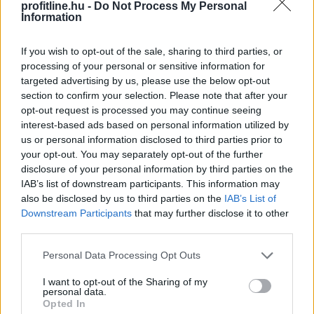
közvetlenül a talaj felszínére. Mivel szinte teljes
profitline.hu -
Do Not Process My Personal
Information
egészében vízből és szerves anyagból állnak, napokon -
sőt, a meleg nyári napokon órákon - belül teljesen
elbomlanak és nyomtalanul eltűnnek.
If you wish to opt-out of the sale, sharing to third parties, or
processing of your personal or sensitive information for
2026. 08. 07. 06:00
targeted advertising by us, please use the below opt-out
section to confirm your selection. Please note that after your
Megosztás:
opt-out request is processed you may continue seeing
TOVÁBB
interest-based ads based on personal information utilized by
us or personal information disclosed to third parties prior to
your opt-out. You may separately opt-out of the further
disclosure of your personal information by third parties on the
Energiaválság idején felértékelődnek a
IAB’s list of downstream participants. This information may
korszerű otthonok
– mutatjuk, miből
also be disclosed by us to third parties on the
IAB’s List of
finanszírozható a felújítás
Downstream Participants
that may further disclose it to other
third parties.
Please note that this website/app uses one or more Google
Personal Data Processing Opt Outs
services and may gather and store information including but
not limited to your visit or usage behaviour. You may click to
I want to opt-out of the Sharing of my
personal data.
grant or deny consent to Google and its third-party tags to
Opted In
use your data for below specified purposes in below Google