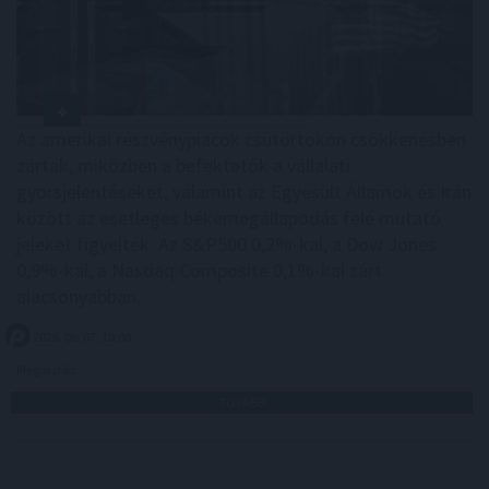
Az amerikai részvénypiacok csütörtökön csökkenésben
zártak, miközben a befektetők a vállalati
gyorsjelentéseket, valamint az Egyesült Államok és Irán
között az esetleges békemegállapodás felé mutató
jeleket figyelték. Az S&P500 0,2%-kal, a Dow Jones
0,9%-kal, a Nasdaq Composite 0,1%-kal zárt
alacsonyabban.
2026. 08. 07. 10:00
Megosztás:
TOVÁBB