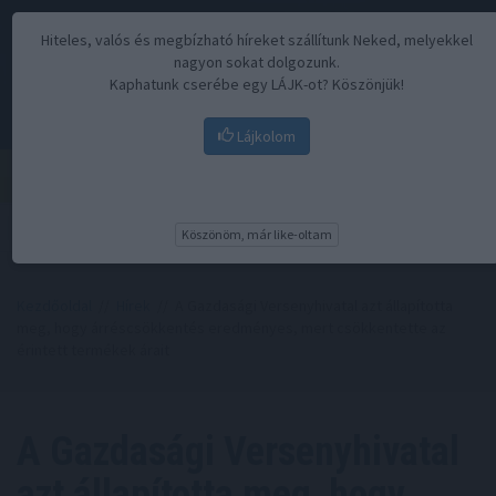
Hiteles, valós és megbízható híreket szállítunk Neked, melyekkel
nagyon sokat dolgozunk.
Kaphatunk cserébe egy LÁJK-ot? Köszönjük!
Lájkolom
Menü
Köszönöm, már like-oltam
Kezdőoldal
//
Hírek
// A Gazdasági Versenyhivatal azt állapította
meg, hogy árréscsökkentés eredményes, mert csökkentette az
érintett termékek árait
A Gazdasági Versenyhivatal
azt állapította meg, hogy