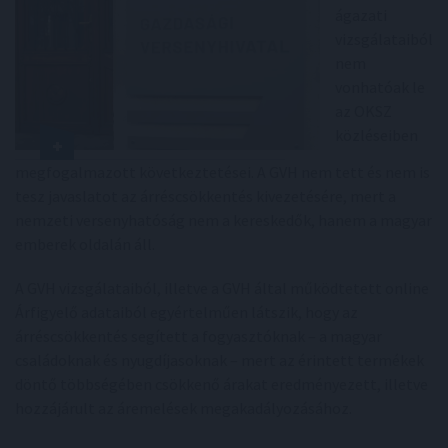
ágazati
vizsgálataiból
nem
vonhatóak le
az OKSZ
közléseiben
megfogalmazott következtetései. A GVH nem tett és nem is
tesz javaslatot az árréscsökkentés kivezetésére, mert a
nemzeti versenyhatóság nem a kereskedők, hanem a magyar
emberek oldalán áll.
A GVH vizsgálataiból, illetve a GVH által működtetett online
Árfigyelő adataiból egyértelműen látszik, hogy az
árréscsökkentés segített a fogyasztóknak – a magyar
családoknak és nyugdíjasoknak – mert az érintett termékek
döntő többségében csökkenő árakat eredményezett, illetve
hozzájárult az áremelések megakadályozásához.