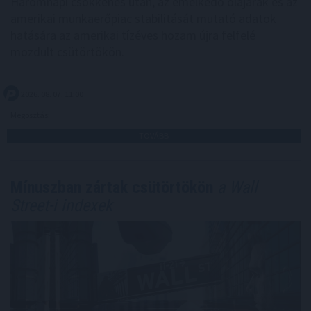
Háromnapi csökkenés után, az emelkedő olajárak és az
amerikai munkaerőpiac stabilitását mutató adatok
hatására az amerikai tízéves hozam újra felfelé
mozdult csütörtökön.
2026. 08. 07. 11:00
Megosztás:
TOVÁBB
Mínuszban zártak csütörtökön
a Wall
Street-i indexek