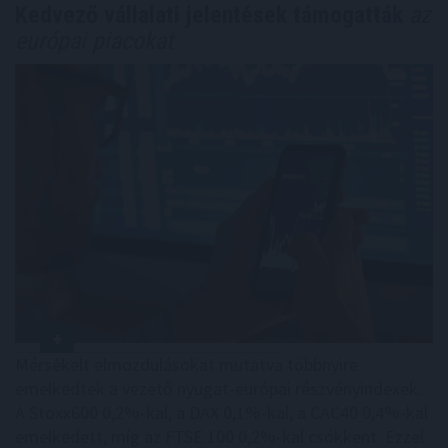
Kedvező vállalati jelentések támogatták
az
európai piacokat
Mérsékelt elmozdulásokat mutatva többnyire
emelkedtek a vezető nyugat-európai részvényindexek.
A Stoxx600 0,2%-kal, a DAX 0,1%-kal, a CAC40 0,4%-kal
emelkedett, míg az FTSE 100 0,2%-kal csökkent. Ezzel