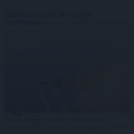
Felhívás a magyar kkv-szektor
összefogására
az energiakrízis kezelésére
Elindult a Magyar Energiamentő Vállalkozások
Közössége (MEVA), amelynek célja, hogy a hazai KKV-k
is aktív szereplőivé válhassanak az energiakrízis