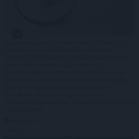
Magyarországon is új korszakot hoz az Európai Unió
bértranszparencia-szabályozása, amely minden
eddiginél átláthatóbbá teszi a vállalati javadalmazást: a
munkavállalók ezentúl joggal kérhetik ki
munkáltatójuktól az azonos értékű munkát végzők
átlagos bérét. A WHC szakértői arra figyelmeztetnek,
hogy az új irányelv nemcsak a bértárgyalások
dinamikáját változtatja meg, de komoly
adminisztrációs és kulturális felkészülést is megkövetel
a hazai cégektől.
2026. 08. 06. 22:00
Megosztás: