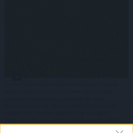
A robotfűnyíró mikro-nyírása: A robot nem hetente
egyszer nyírja le a pázsitot, hanem naponta vagy
kétnaponta végighalad a gyep egészén. Nem
centimétereket vág, hanem csupán 1-2 millimétert
csippent le a fűszálak végéből. Mivel a levágott
darabkák mikroszkopikus méretűek, nem maradnak a
fűszálak tetején. Azonnal lehullanak a fűszálak közé,