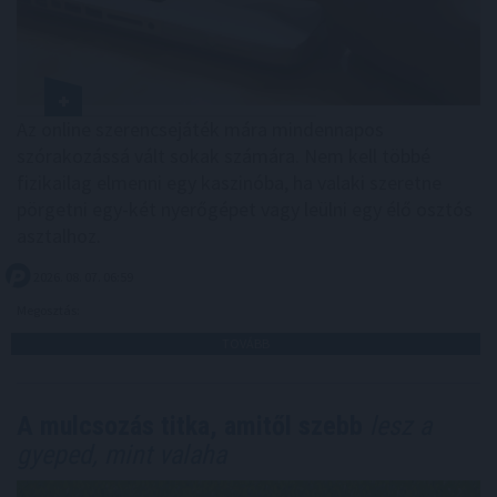
Az online szerencsejáték mára mindennapos
szórakozássá vált sokak számára. Nem kell többé
fizikailag elmenni egy kaszinóba, ha valaki szeretne
pörgetni egy-két nyerőgépet vagy leülni egy élő osztós
asztalhoz.
2026. 08. 07. 06:59
Megosztás:
TOVÁBB
A mulcsozás titka, amitől szebb
lesz a
gyeped, mint valaha