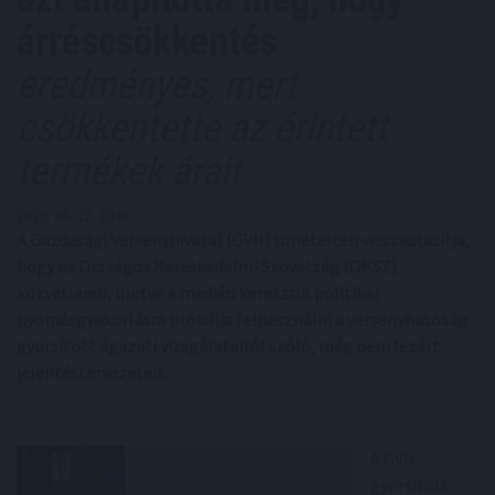
árréscsökkentés
eredményes, mert
csökkentette az érintett
termékek árait
2025. 08. 22. 20:00
A Gazdasági Versenyhivatal (GVH) ismételten visszautasítja,
hogy az Országos Kereskedelmi Szövetség (OKSZ)
közvetlenül, illetve a médián keresztül politikai
nyomásgyakorlásra próbálja felhasználni a versenyhatóság
gyorsított ágazati vizsgálatairól szóló, még nem lezárt
jelentéstervezeteit.
A GVH
gyorsított