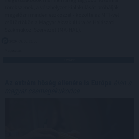
törekszenek, a vészhelyzet kialakulását próbálják
megelőzni minden eszközzel - közölte az MTI-vel
csütörtökön a Magyar Akvakultúra és Halászati
Szakmaközi Szervezet (MA-HAL).
2026. 08. 06. 21:00
Megosztás:
TOVÁBB
Az extrém hőség ellenére is Európa
élén a
magyar csemegekukorica