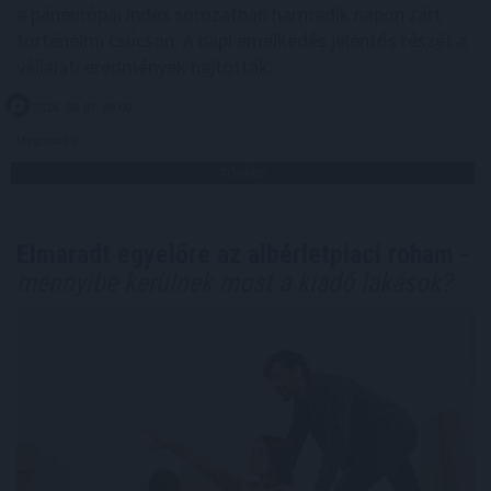
a páneurópai index sorozatban harmadik napon zárt
történelmi csúcson. A napi emelkedés jelentős részét a
vállalati eredmények hajtották.
2026. 08. 07. 09:00
Megosztás:
TOVÁBB
Elmaradt egyelőre az albérletpiaci roham -
mennyibe kerülnek most a kiadó lakások?