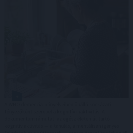
A WHO demencia-irányelveiben önálló kockázati
tényezőként szerepel a kognitív inaktivitás. A
dokumentum rámutat: az egész életen át tartó
kognitív aktivitás — a tanulás, a mentálisan igényes
feladatok és az új ingerek — szoros összefüggésben áll