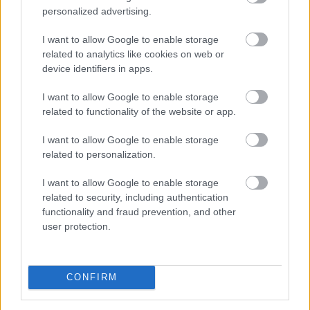
personalized advertising.
Megtorpant az áremelkedés, de sok eladó
I want to allow Google to enable storage
még
mindig durván túlárazza eladó
related to analytics like cookies on web or
ingatlanát
device identifiers in apps.
I want to allow Google to enable storage
related to functionality of the website or app.
I want to allow Google to enable storage
related to personalization.
I want to allow Google to enable storage
related to security, including authentication
functionality and fraud prevention, and other
user protection.
Annak ellenére, hogy az idei év második negyedévében
CONFIRM
csökkentek az ingatlanárak, az eladók egy része