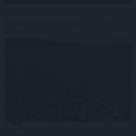
TOVÁBB
A vészhelyzet elkerülésén
dolgoznak a
halgazdálkodók
A rendkívüli hőség és szárazság közepette a
halgazdálkodók már nem a legnagyobb hozamra