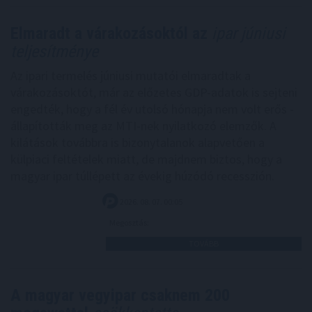
Elmaradt a várakozásoktól az
ipar júniusi
teljesítménye
Az ipari termelés júniusi mutatói elmaradtak a
várakozásoktót, már az előzetes GDP-adatok is sejteni
engedték, hogy a fél év utolsó hónapja nem volt erős -
állapították meg az MTI-nek nyilatkozó elemzők. A
kilátások továbbra is bizonytalanok alapvetően a
külpiaci feltételek miatt, de majdnem biztos, hogy a
magyar ipar túllépett az évekig húzódó recesszión.
2026. 08. 07. 00:05
Megosztás:
TOVÁBB
A magyar vegyipar csaknem 200