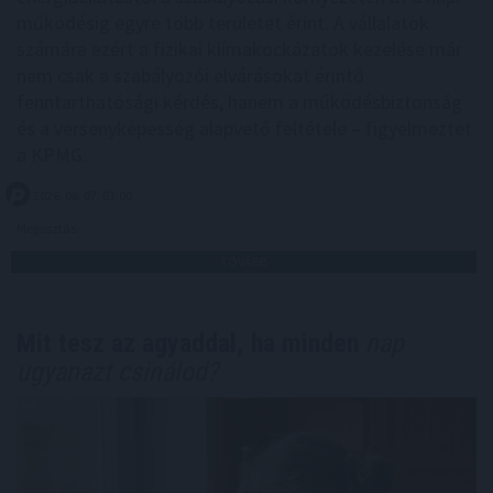
működésig egyre több területet érint. A vállalatok
számára ezért a fizikai klímakockázatok kezelése már
nem csak a szabályozói elvárásokat érintő
fenntarthatósági kérdés, hanem a működésbiztonság
és a versenyképesség alapvető feltétele – figyelmeztet
a KPMG.
2026. 08. 07. 03:00
Megosztás:
TOVÁBB
Mit tesz az agyaddal, ha minden
nap
ugyanazt csinálod?