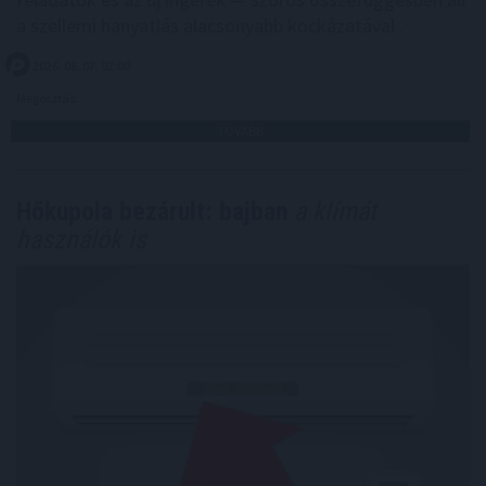
a szellemi hanyatlás alacsonyabb kockázatával .
2026. 08. 07. 02:00
Megosztás:
TOVÁBB
Hőkupola bezárult: bajban
a klímát
használók is