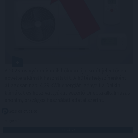
A 2026-os nyár második hőkupolája ismét jelentősen
növelte a klímák használatát. A hűtés helyszínenként
átlagosan napi 4,29 kWh energiát igényelt a Daikin
klímákat és hőszivattyúkat vezérlő Onecta alkalmazás
anonim, országos használati adatai szerint.
2026. 08. 07. 01:00
Megosztás:
TOVÁBB