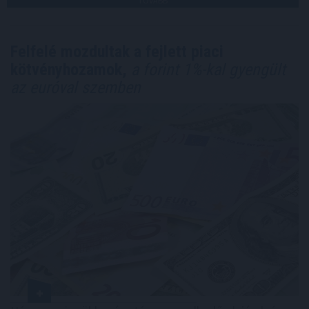
TOVÁBB
Felfelé mozdultak a fejlett piaci
kötvényhozamok,
a forint 1%-kal gyengült
az euróval szemben