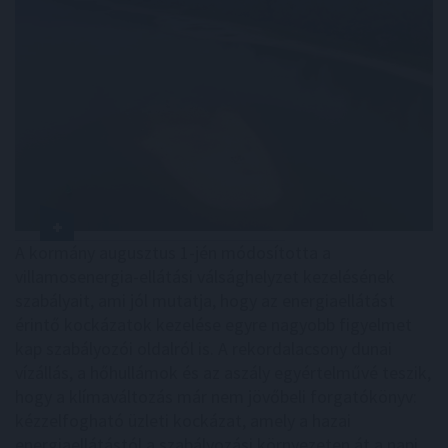
A kormány augusztus 1-jén módosította a
villamosenergia-ellátási válsághelyzet kezelésének
szabályait, ami jól mutatja, hogy az energiaellátást
érintő kockázatok kezelése egyre nagyobb figyelmet
kap szabályozói oldalról is. A rekordalacsony dunai
vízállás, a hőhullámok és az aszály egyértelművé teszik,
hogy a klímaváltozás már nem jövőbeli forgatókönyv:
kézzelfogható üzleti kockázat, amely a hazai
energiaellátástól a szabályozási környezeten át a napi