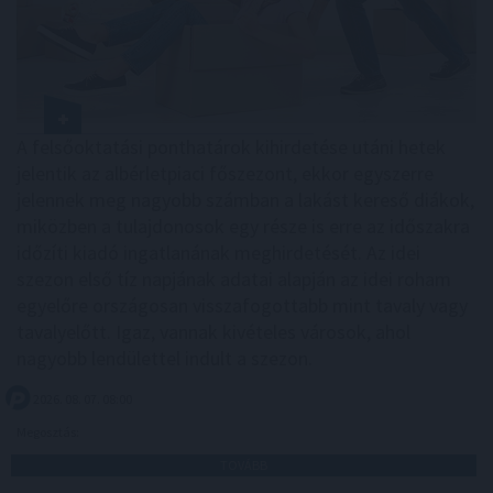
A felsőoktatási ponthatárok kihirdetése utáni hetek
jelentik az albérletpiaci főszezont, ekkor egyszerre
jelennek meg nagyobb számban a lakást kereső diákok,
miközben a tulajdonosok egy része is erre az időszakra
időzíti kiadó ingatlanának meghirdetését. Az idei
szezon első tíz napjának adatai alapján az idei roham
egyelőre országosan visszafogottabb mint tavaly vagy
tavalyelőtt. Igaz, vannak kivételes városok, ahol
nagyobb lendülettel indult a szezon.
2026. 08. 07. 08:00
Megosztás:
TOVÁBB