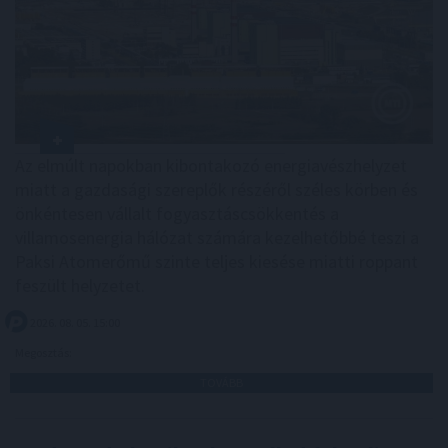
Az elmúlt napokban kibontakozó energiavészhelyzet
miatt a gazdasági szereplők részéről széles körben és
önkéntesen vállalt fogyasztáscsökkentés a
villamosenergia hálózat számára kezelhetőbbé teszi a
Paksi Atomerőmű szinte teljes kiesése miatti roppant
feszült helyzetet.
2026. 08. 05. 15:00
Megosztás:
TOVÁBB