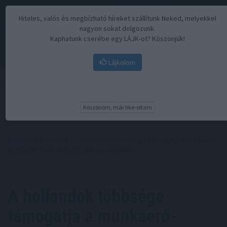
Hiteles, valós és megbízható híreket szállítunk Neked, melyekkel
nagyon sokat dolgozunk.
Kaphatunk cserébe egy LÁJK-ot? Köszönjük!
Lájkolom
Menü
Köszönöm, már like-oltam
Kezdőoldal
//
Hírek
// A hollandok többsége támogatja a munkaerő-
migrációt, de korlátozná annak mértékét
A hollandok többsége
támogatja a munkaerő-