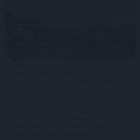
48 millió forintos bírságot szabott ki a Gazdasági
Versenyhivatal (GVH) a Lidl Magyarország Kereskedelmi
Bt.-re egy most lezárt megismételt eljárásban. Az
országszerte mintegy 200 áruházat működtető
kiskereskedelmi vállalkozás megtévesztő módon
kommunikálta, hogy „Lidl a legolcsóbb élelmiszerlánc”.
2024 februárjában – az eredeti ügyben – ugyanezért
már elmarasztalta a céget a GVH, de a Kúria új eljárásra
kötelezte a GVH-t. A megismételt eljárásban a GVH
szűkebb körben, de gyakorlatilag ugyanarra a