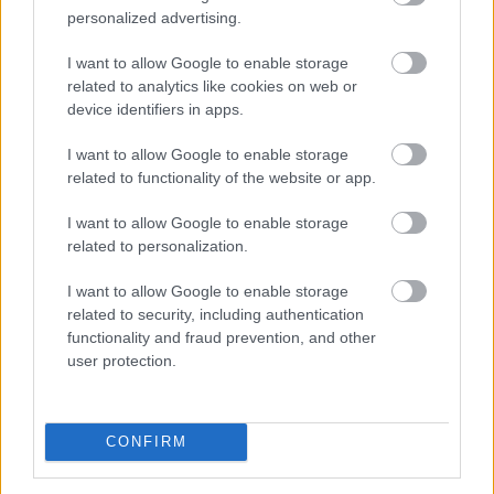
százalékkal, a hibrideké 12 százalékkal csökkent,
personalized advertising.
miközben a többi személyautónál mindössze 2
százalékos mérséklődés történt. A cascónál
I want to allow Google to enable storage
ugyanakkor jelentős a különbség: az elektromos autók
related to analytics like cookies on web or
éves átlagdíja meghaladta a 263 ezer forintot.
device identifiers in apps.
2026. 08. 05. 21:00
I want to allow Google to enable storage
related to functionality of the website or app.
Megosztás:
TOVÁBB
I want to allow Google to enable storage
related to personalization.
Vitézy Dávid: lassítja a vonatokat és
I want to allow Google to enable storage
related to security, including authentication
festéssel
is védi a síneket a hőségtől a
functionality and fraud prevention, and other
MÁV
user protection.
CONFIRM