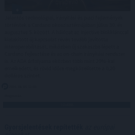
Jelentős technológiai, irányítási és piaci fejlemények
történtek a Cardano ökoszisztémájában július 30. és
augusztus 5. között. A hálózat az Injective blokklánccal
kialakított új kapcsolat révén tovább javította
interoperabilitását, miközben új szakaszba lépett a
Cardano fejlesztése és az on-chain irányítási rendszer
is. Az ADA árfolyama eközben több mint 20%-kal
emelkedett, és rövid időre megközelítette a 0,20
dolláros szintet.
2026. 08. 05. 12:00
Megosztás:
TOVÁBB
Gyorsjelentések repítették
az európai