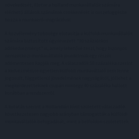
növekedését, illetve a holland munkavállalók számára
elérhető állások számának csökkenését is összefüggésbe
hozza a munkaerő-migrációval.
A közvélemény többsége elutasítja a külföldi munkavállalók
számára biztosított úgynevezett "30 százalékos
adókedvezményt" is, amely lehetővé teszi, hogy bizonyos
nemzetközi munkavállalók jövedelmük egy részét
adómentesen kapják meg. A válaszadók 58 százaléka szerint
a kedvezményre egyetlen külföldi munkavállaló sem lenne
jogosult, függetlenül jövedelmének nagyságától, jóllehet a
megkérdezetteknek csupán mintegy 40 százaléka hallott
korábban a rendszerről.
A kutatás szerint a Hollandián kívül született válaszadók
következetesen nagyobb arányban támogatták a külföldi
munkavállalók befogadását, mint a belföldön születettek.