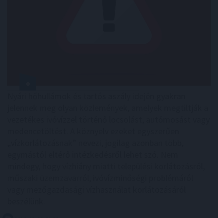
Nyári hőhullámok és tartós aszály idején gyakran
jelennek meg olyan közlemények, amelyek megtiltják a
vezetékes ivóvízzel történő locsolást, autómosást vagy
medencetöltést. A köznyelv ezeket egyszerűen
„vízkorlátozásnak” nevezi, jogilag azonban több,
egymástól eltérő intézkedésről lehet szó. Nem
mindegy, hogy vízhiány miatti települési korlátozásról,
műszaki üzemzavarról, ivóvízminőségi problémáról
vagy mezőgazdasági vízhasználat korlátozásáról
beszélünk.