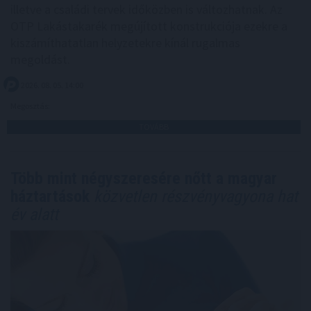
illetve a családi tervek időközben is változhatnak. Az
OTP Lakástakarék megújított konstrukciója ezekre a
kiszámíthatatlan helyzetekre kínál rugalmas
megoldást.
2026. 08. 05. 14:00
Megosztás:
TOVÁBB
Több mint négyszeresére nőtt a magyar
háztartások
közvetlen részvényvagyona hat
év alatt