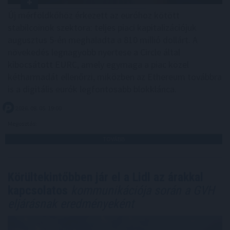
Új mérföldkőhöz érkezett az euróhoz kötött
stabilcoinok szektora: teljes piaci kapitalizációjuk
augusztus 5-én meghaladta a 810 millió dollárt. A
növekedés legnagyobb nyertese a Circle által
kibocsátott EURC, amely egymaga a piac közel
kétharmadát ellenőrzi, miközben az Ethereum továbbra
is a digitális eurók legfontosabb blokklánca.
2026. 08. 05. 19:00
Megosztás:
TOVÁBB
Körültekintőbben jár el a Lidl az árakkal
kapcsolatos
kommunikációja során a GVH
eljárásnak eredményeként