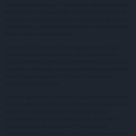
kétharmaduk pedig úgy véli, ezt a lehető leghamarabb meg
kell kezdeniük. A válaszadók 85 százaléka elvárja a holland
kultúrához való alkalmazkodást, 84 százalék pedig azonos
bérezést tart szükségesnek a holland és a külföldi dolgozók
között azonos munkakör esetén.
A felmérés résztvevőinek háromnegyede úgy véli, hogy a
munkaerő-migráció enyhítheti az egyes ágazatokban
tapasztalható munkaerőhiányt. A holland kormány 2027-től
szigorúbb szabályozást vezet be a külföldi munkavállalókat
közvetítő ügynökségekre, elsősorban a visszaélések
visszaszorítása érdekében.
A kutatás ugyanakkor a munkaerő-migrációval kapcsolatos
aggodalmakat is feltárta. A válaszadók 62 százaléka szerint
a külföldi munkavállalók érkezése csökkenti a már
Hollandiában élők lakhatási lehetőségeit, a 25 év alatti
korosztályban ez az arány eléri a 70 százalékot. A
megkérdezettek egynegyede a bűnözés és a közrendzavarás