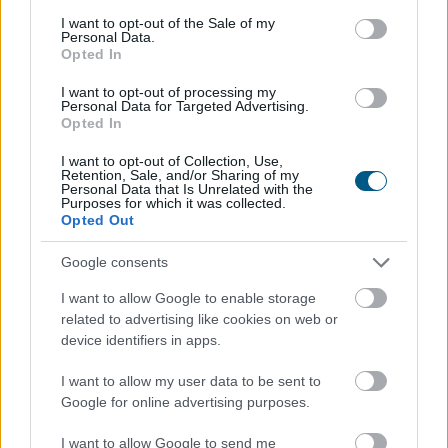
consent section.
I want to opt-out of the Sale of my
Personal Data.
Opted In
I want to opt-out of processing my
Personal Data for Targeted Advertising.
Opted In
I want to opt-out of Collection, Use,
Retention, Sale, and/or Sharing of my
Personal Data that Is Unrelated with the
Purposes for which it was collected.
Opted Out
Google consents
Már a százezres nagyságrend felett van a magyar
I want to allow Google to enable storage
villanyautó-flotta, ami bő 40 százalékos bővülést jelent
related to advertising like cookies on web or
éves szinten. A Netrisknél kötött kgfb-szerződéseken
device identifiers in apps.
belül az elektromos személyautók aránya júniusra 3,6
százalékra, a hibrideké pedig több mint 5 százalékra
I want to allow my user data to be sent to
emelkedett. Az elektromos autók kötelező
Google for online advertising purposes.
biztosításának féléves átlagdíja éves összevetésben 8
I want to allow Google to send me