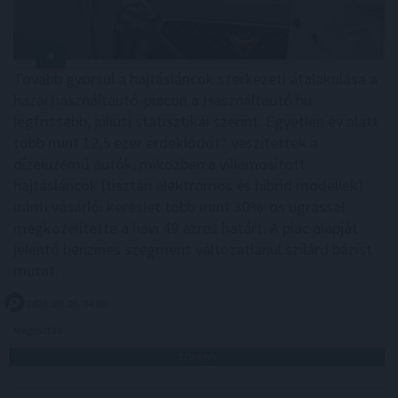
Tovább gyorsul a hajtásláncok szerkezeti átalakulása a
hazai használtautó-piacon a Használtautó.hu
legfrissebb, júliusi statisztikái szerint. Egyetlen év alatt
több mint 12,5 ezer érdeklődőt* veszítettek a
dízelüzemű autók, miközben a villamosított
hajtásláncok (tisztán elektromos és hibrid modellek)
iránti vásárlói kereslet több mint 30%-os ugrással
megközelítette a havi 49 ezres határt. A piac alapját
jelentő benzines szegmens változatlanul szilárd bázist
mutat.
2026. 08. 06. 04:00
Megosztás:
TOVÁBB