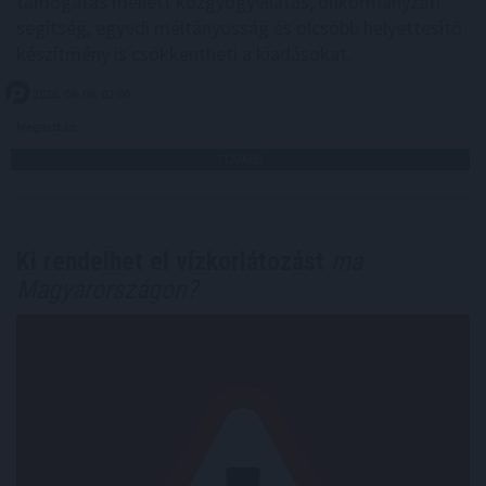
támogatás mellett közgyógyellátás, önkormányzati
segítség, egyedi méltányosság és olcsóbb helyettesítő
készítmény is csökkentheti a kiadásokat.
2026. 08. 06. 02:00
Megosztás:
TOVÁBB
Ki rendelhet el vízkorlátozást
ma
Magyarországon?