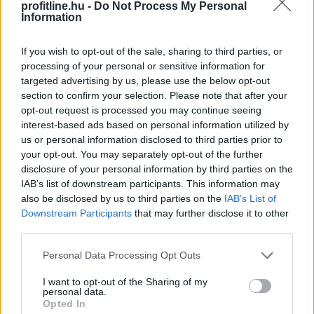
profitline.hu -
Do Not Process My Personal
Information
If you wish to opt-out of the sale, sharing to third parties, or
processing of your personal or sensitive information for
Enyhangúlag szavaztak a Magyar Nemzeti Bank (MNB)
targeted advertising by us, please use the below opt-out
Monetáris Tanácsának tagjai a július 21-i ülésen az
section to confirm your selection. Please note that after your
opt-out request is processed you may continue seeing
alapkamat csökkentéséről - olvasható az MNB
interest-based ads based on personal information utilized by
honlapján szerdán közzétett rövidített jegyzőkönyvben.
us or personal information disclosed to third parties prior to
your opt-out. You may separately opt-out of the further
disclosure of your personal information by third parties on the
2026. 08. 05. 22:00
IAB’s list of downstream participants. This information may
Megosztás:
also be disclosed by us to third parties on the
IAB’s List of
Downstream Participants
that may further disclose it to other
TOVÁBB
third parties.
Please note that this website/app uses one or more Google
Personal Data Processing Opt Outs
Jóval olcsóbb lett a villanyautók
és a
services and may gather and store information including but
hibridek kötelezője
not limited to your visit or usage behaviour. You may click to
I want to opt-out of the Sharing of my
personal data.
grant or deny consent to Google and its third-party tags to
Opted In
use your data for below specified purposes in below Google