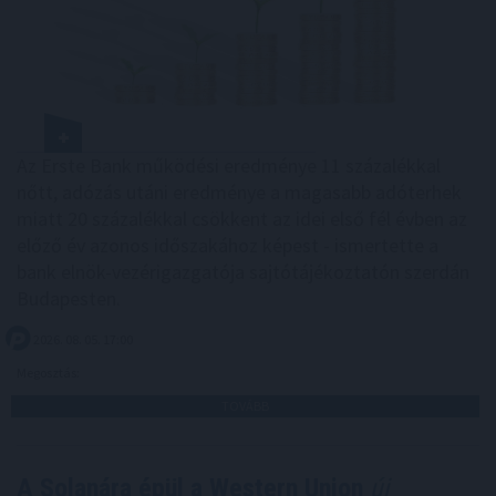
Az Erste Bank működési eredménye 11 százalékkal
nőtt, adózás utáni eredménye a magasabb adóterhek
miatt 20 százalékkal csökkent az idei első fél évben az
előző év azonos időszakához képest - ismertette a
bank elnök-vezérigazgatója sajtótájékoztatón szerdán
Budapesten.
2026. 08. 05. 17:00
Megosztás:
TOVÁBB
A Solanára épül a Western Union
új