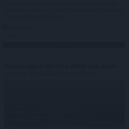
hogy a nemzetközi pénzküldések címzettjei digitális
dollárban kapják meg, majd a Visa rendszerén keresztül
azonnal elköltsék pénzüket.
2026. 08. 05. 16:00
Megosztás:
TOVÁBB
Minden egyes hét Paks nélkül akár közel
0,1%-kal is csökkentheti a GDP-t