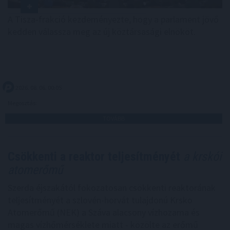
A Tisza-frakció kezdeményezte, hogy a parlament jövő
kedden válassza meg az új köztársasági elnököt.
2026. 08. 06. 00:05
Megosztás:
TOVÁBB
Csökkenti a reaktor teljesítményét
a krskói
atomerőmű
Szerda éjszakától fokozatosan csökkenti reaktorának
teljesítményét a szlovén-horvát tulajdonú Krsko
Atomerőmű (NEK) a Száva alacsony vízhozama és
magas vízhőmérséklete miatt - közölte az erőmű