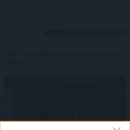
vezetése.
2026. 08. 05. 23:00
Megosztás:
TOVÁBB
MNB: egyhangúlag támogatta a monetáris
tanács
az alapkamat csökkentését
júliusban