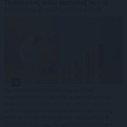
Te döntöd el, mikor használod fel – új
konstrukció az OTP Lakástakaréknál
Egy lakásfelújítás, költözés vagy új otthon
megvásárlása ritkán igazodik az évekkel korábban
meghatározott időponthoz. Van, amikor néhány év
alatt összegyűlik a szükséges önerő, máskor pedig
érdemes tovább takarékoskodni egy nagyobb cél
érdekében. A pénzügyi és ingatlanpiaci lehetőségek,