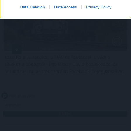
Data Deletion
Data Access
Privacy Policy
Lassítja a vonatokat a MÁV és festéssel is védi a
síneket a hőségtől - írta Vitézy Dávid közlekedési és
beruházási miniszter szerdán Facebook-bejegyzésében.
2026. 08. 05. 20:00
Megosztás:
TOVÁBB