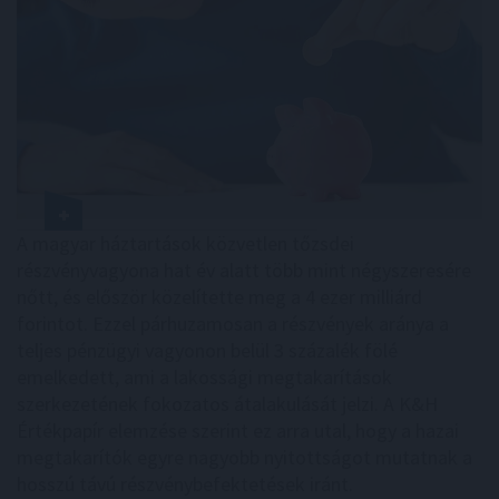
A magyar háztartások közvetlen tőzsdei
részvényvagyona hat év alatt több mint négyszeresére
nőtt, és először közelítette meg a 4 ezer milliárd
forintot. Ezzel párhuzamosan a részvények aránya a
teljes pénzügyi vagyonon belül 3 százalék fölé
emelkedett, ami a lakossági megtakarítások
szerkezetének fokozatos átalakulását jelzi. A K&H
Értékpapír elemzése szerint ez arra utal, hogy a hazai
megtakarítók egyre nagyobb nyitottságot mutatnak a
hosszú távú részvénybefektetések iránt.