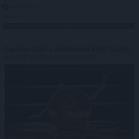
2026. 08. 05. 13:00
Megosztás:
TOVÁBB
Cardano áttöri a blokkláncok közti falakat,
az ADA egyhavi csúcsra ugrott