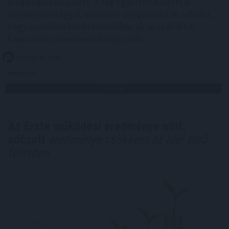
megállapításra jutott. A cég együttműködött a
versenyhatósággal, elismerte a jogsértést és vállalta,
hogy a jövőben körültekintőbben jár el az árakkal
kapcsolatos kommunikációja során.
2026. 08. 05. 18:00
Megosztás:
TOVÁBB
Az Erste működési eredménye nőtt,
adózott
eredménye csökkent az idei első
félévben