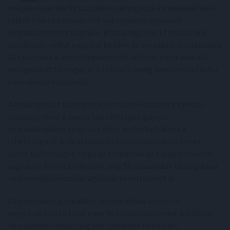
megkérdezettek 68 százaléka támogatná a munkavállalási
célból érkező bevándorlók befogadását egy előre
meghatározott maximális létszámig, míg 17 százalékuk
korlátozás nélkül engedné be őket az országba. A válaszadók
12 százaléka a lehető legkevesebb külföldi munkavállaló
befogadását támogatja, 3 százalék pedig teljesen elutasítja
a munkaerő-migrációt.
A bevándorlást támogatók 82 százaléka szerint mind az
alacsony, mind a magas képzettséget igénylő
munkakörökben dolgozók előtt nyitva kell állnia a
lehetőségnek. A válaszadók 63 százaléka számára nem
jelent különbséget, hogy az érintettek az Európai Unióból
vagy azon kívülről érkeznek, míg 58 százalékuk támogatja a
munkavállalók családtagjainak beköltözését is.
A támogatás ugyanakkor feltételekhez kötött. A
megkérdezettek több mint 90 százaléka szerint a külföldi
munkavállalóknak meg kell tanulniuk hollandul,