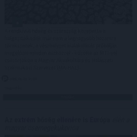
A rendkívüli hőség és szárazság közepette a
halgazdálkodók már nem a legnagyobb hozamra
törekszenek, a vészhelyzet kialakulását próbálják
megelőzni minden eszközzel - közölte az MTI-vel
csütörtökön a Magyar Akvakultúra és Halászati
Szakmaközi Szervezet (MA-HAL).
2026. 08. 06. 21:00
Megosztás:
TOVÁBB
Az extrém hőség ellenére is Európa
élén a
magyar csemegekukorica