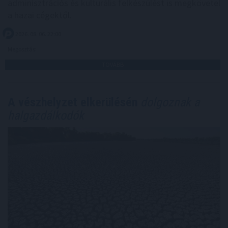
adminisztrációs és kulturális felkészülést is megkövetel
a hazai cégektől.
2026. 08. 06. 22:00
Megosztás:
TOVÁBB
A vészhelyzet elkerülésén
dolgoznak a
halgazdálkodók