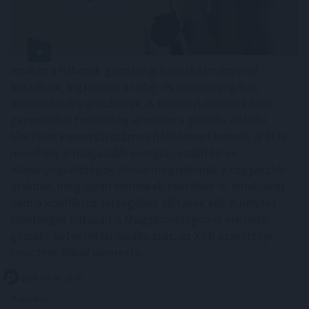
Amikor a háborúk gazdasági következményeiről
beszélünk, legtöbben az olaj- és üzemanyagárak
emelkedésére gondolnak. A Hormuzi-szoros körüli
geopolitikai feszültség azonban a globális ellátási
láncokon keresztül számos hétköznapi termék árát is
növelheti. A magasabb energia-, szállítási és
alapanyagköltségek idővel megjelennek a fogyasztói
árakban, még olyan termékek esetében is, amelyeket
nem a konfliktus térségében állítanak elő. A helyzet
lehetséges hatásait a Magyarországon is elérhető
globális befektetési alkalmazás, az XTB szakértője,
Leisztner Dávid elemezte.
2026. 08. 06. 19:00
Megosztás: