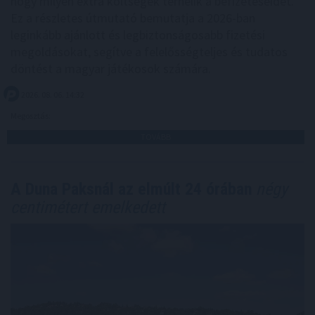
hogy milyen extra költségek terhelik a befizetéseidet.
Ez a részletes útmutató bemutatja a 2026-ban
leginkább ajánlott és legbiztonságosabb fizetési
megoldásokat, segítve a felelősségteljes és tudatos
döntést a magyar játékosok számára.
2026. 08. 06. 14:32
Megosztás:
TOVÁBB
A Duna Paksnál az elmúlt 24 órában
négy
centimétert emelkedett