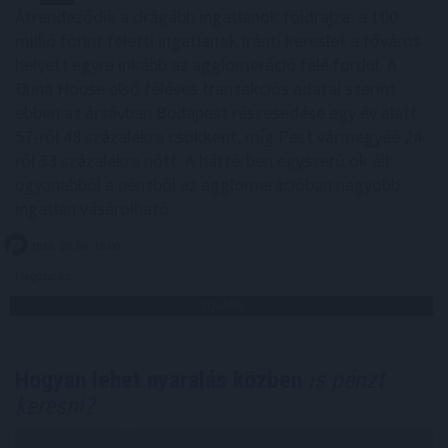
Átrendeződik a drágább ingatlanok földrajza: a 100
millió forint feletti ingatlanok iránti kereslet a főváros
helyett egyre inkább az agglomeráció felé fordul. A
Duna House első féléves tranzakciós adatai szerint
ebben az ársávban Budapest részesedése egy év alatt
57-ről 48 százalékra csökkent, míg Pest vármegyéé 24-
ről 33 százalékra nőtt. A háttérben egyszerű ok áll:
ugyanabból a pénzből az agglomerációban nagyobb
ingatlan vásárolható.
2026. 08. 06. 18:00
Megosztás:
TOVÁBB
Hogyan lehet nyaralás közben
is pénzt
keresni?