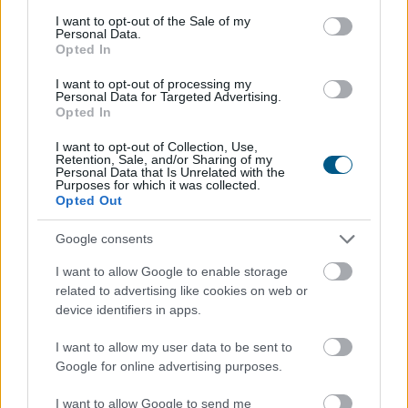
consent section.
I want to opt-out of the Sale of my
2026. 08. 06. 17:00
Personal Data.
Megosztás:
Opted In
TOVÁBB
I want to opt-out of processing my
Personal Data for Targeted Advertising.
Opted In
Hogyan válasszunk a csendes elvonulás
és
I want to opt-out of Collection, Use,
Retention, Sale, and/or Sharing of my
a pörgős nyaralás között
Personal Data that Is Unrelated with the
Purposes for which it was collected.
Opted Out
Google consents
I want to allow Google to enable storage
related to advertising like cookies on web or
device identifiers in apps.
I want to allow my user data to be sent to
Google for online advertising purposes.
I want to allow Google to send me