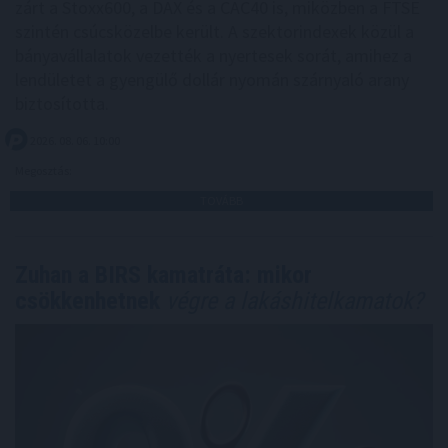
zárt a Stoxx600, a DAX és a CAC40 is, miközben a FTSE
szintén csúcsközelbe került. A szektorindexek közül a
bányavállalatok vezették a nyertesek sorát, amihez a
lendületet a gyengülő dollár nyomán szárnyaló arany
biztosította.
2026. 08. 06. 10:00
Megosztás:
TOVÁBB
Zuhan a BIRS kamatráta: mikor
csökkenhetnek
végre a lakáshitelkamatok?