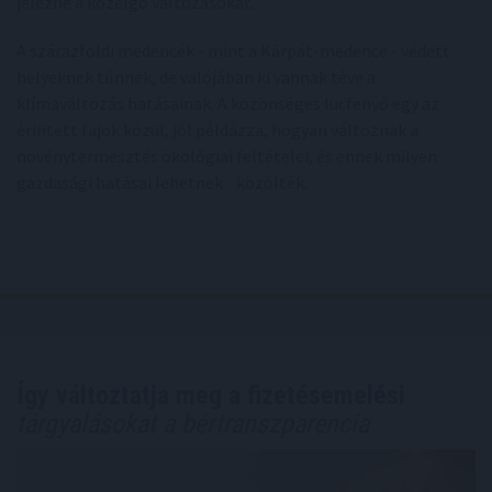
jelezné a közelgő változásokat.
A szárazföldi medencék - mint a Kárpát-medence - védett
helyeknek tűnnek, de valójában ki vannak téve a
klímaváltozás hatásainak. A közönséges lucfenyő egy az
érintett fajok közül, jól példázza, hogyan változnak a
növénytermesztés ökológiai feltételei, és ennek milyen
gazdasági hatásai lehetnek - közölték.
Így változtatja meg a fizetésemelési
tárgyalásokat a bértranszparencia