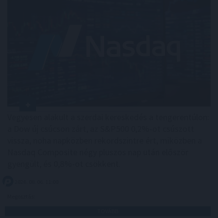
Vegyesen alakult a szerdai kereskedés a tengerentúlon:
a Dow új csúcson zárt, az S&P500 0,2%-ot csúszott
vissza, noha napközben rekordszintre ért, miközben a
Nasdaq Composite négy pluszos nap után először
gyengült, és 0,8%-ot csökkent.
2026. 08. 06. 11:00
Megosztás:
TOVÁBB