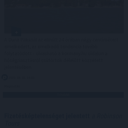
A Duna Paksnál az elmúlt 24 órában négy centimétert
emelkedett, az emelkedő tendencia tovább
folytatódott - olvasható a kormany.hu oldalon a
hőségriasztásról csütörtök délelőtt közzétett
jelentésében.
2026. 08. 06. 14:00
Megosztás:
TOVÁBB
Fizetésképtelenséget jelentett
a Robinson
Tours