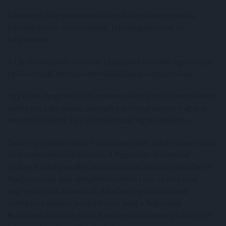
A lucfenyő elterjedésének változása érzékenyen jelzi a
klímatörténeti eseményeket, felmelegedéseket és
lehűléseket.
A fák elhalásának 2023-ban tapasztalt mértéke egy hosszú
távú változás intenzívebbé válásának következménye.
Úgy tűnik, hogy a Kárpát-medence éves középhőmérséklete
elérte azt a küszöböt, amelyet a lucfenyő élettanilag már
nem tud elviselni. Ez a klímaváltozás egyik indikátora.
Sokan úgy tekintenek a klímamodellekre, mint valami távoli
és bizonytalan előrejelzésre. A Regionális Kutatások
Intézete a HungaroMet adataira támaszkodva elkészítette
Magyarország éves átlaghőmérsékletének az évszázad
végére várható alakulását. A lucfenyő pusztulásának
mintázata nagyon hasonlít arra, amit a Regionális
Kutatások Intézete jósol. Mintha ez az érzékeny fafaj előre