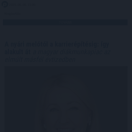
2026. 08. 06. 13:00
Megosztás:
TOVÁBB
A nyári melótól a karrierépítésig: így
alakult át
a magyar diákmunkapiac az
elmúlt másfél évtizedben