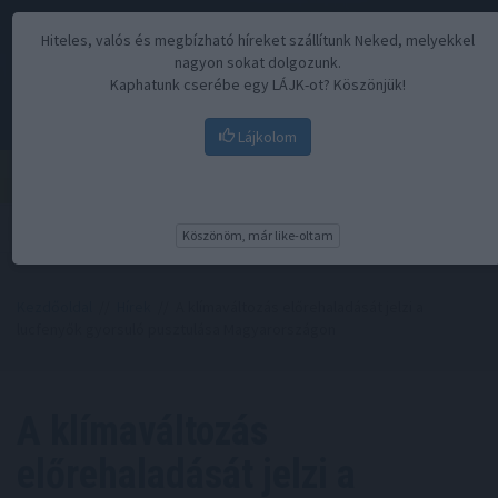
Hiteles, valós és megbízható híreket szállítunk Neked, melyekkel
nagyon sokat dolgozunk.
Kaphatunk cserébe egy LÁJK-ot? Köszönjük!
Lájkolom
Menü
Köszönöm, már like-oltam
Kezdőoldal
//
Hírek
// A klímaváltozás előrehaladását jelzi a
lucfenyők gyorsuló pusztulása Magyarországon
A klímaváltozás
előrehaladását jelzi a