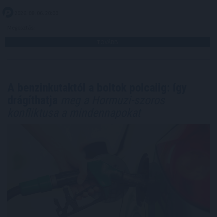
2026. 08. 06. 20:00
Megosztás:
TOVÁBB
A benzinkutaktól a boltok polcaiig: így
drágíthatja
meg a Hormuzi-szoros
konfliktusa a mindennapokat