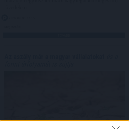
maradjon egy kiszámítható vagy legalább kiegészítő
jövedelem.
2026. 08. 06. 17:15
Megosztás:
TOVÁBB
Az aszály már a magyar vállalatokat
és a
forint árfolyamát is sújtja