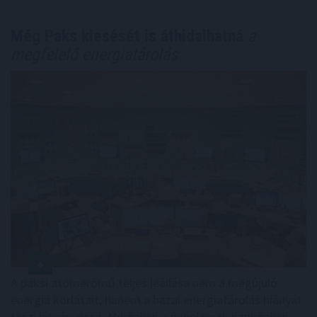
Még Paks kiesését is áthidalhatná
a
megfelelő energiatárolás
A paksi atomerőmű teljes leállása nem a megújuló
energia korlátait, hanem a hazai energiatárolás hiányát
teszi látványossá. Miközben a napelemek napközben