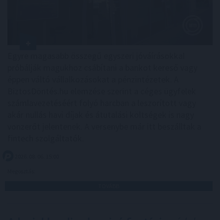
Egyre magasabb összegű egyszeri jóváírásokkal
próbálják magukhoz csábítani a bankot kereső vagy
éppen váltó vállalkozásokat a pénzintézetek. A
BiztosDöntés.hu elemzése szerint a céges ügyfelek
számlavezetéséért folyó harcban a leszorított vagy
akár nullás havi díjak és átutalási költségek is nagy
vonzerőt jelentenek. A versenybe már itt beszálltak a
fintech szolgáltatók.
2026. 08. 06. 15:00
Megosztás:
TOVÁBB