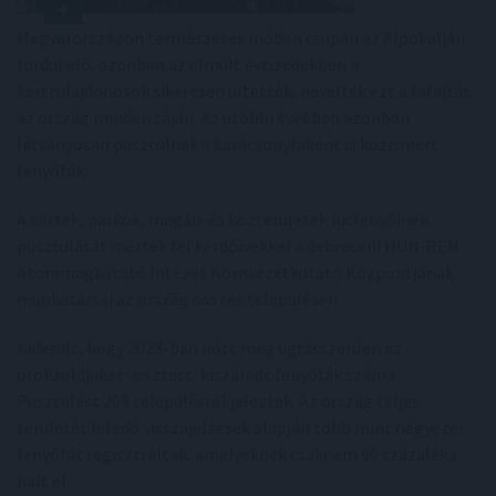
Magyarországon természetes módon csupán az Alpokalján
fordul elő, azonban az elmúlt évtizedekben a
kerttulajdonosok sikeresen ültették, nevelték ezt a fafajtát
az ország minden táján. Az utóbbi években azonban
látványosan pusztulnak a karácsonyfaként is közismert
fenyőfák.
A kertek, parkok, magán-és közterületek lucfenyőinek
pusztulását mérték fel kérdőívekkel a debreceni HUN-REN
Atommagkutató Intézet Környezetkutató Központjának
munkatársai az ország összes településén.
Kiderült, hogy 2023-ban nőtt meg ugrásszerűen az
örökzöldjüket vesztett, kiszáradt fenyőfák száma.
Pusztulást 269 településről jeleztek. Az ország teljes
területét lefedő visszajelzések alapján több mint négyezer
fenyőfát regisztráltak, amelyeknek csaknem 60 százaléka
halt el.