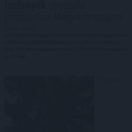
lucfenyők
gyorsuló
pusztulása Magyarországon
2026. 04. 26. 08:00
A lucfenyők országszerte tapasztalható gyorsuló pusztulása
a klímaváltozás előrehaladását jelzi - tudatta a debreceni
HUN-REN Atommagkutató Intézet (ATOMKI) közleményben
az MTI-vel.
A lucfenyő