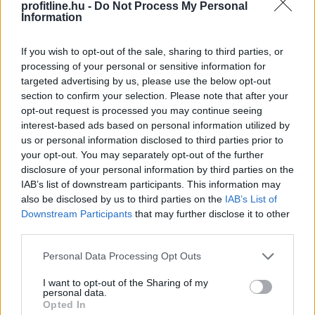
profitline.hu -
Do Not Process My Personal
Information
If you wish to opt-out of the sale, sharing to third parties, or
processing of your personal or sensitive information for
A 2026-os rendkívüli nyári aszály már messze túlmutat
targeted advertising by us, please use the below opt-out
a mezőgazdaság problémáin. Egyre inkább
section to confirm your selection. Please note that after your
makrogazdasági kockázattá válik. A Duna budapesti
opt-out request is processed you may continue seeing
vízszintje történelmi mélységbe süllyedt, ami
interest-based ads based on personal information utilized by
ellehetetlenítette a hajózást, a hűtővíz hiánya pedig
us or personal information disclosed to third parties prior to
arra kényszerítette a paksi atomerőművet, hogy
your opt-out. You may separately opt-out of the further
termelését a minimális szintre csökkentse. A közútra
disclosure of your personal information by third parties on the
IAB’s list of downstream participants. This information may
terelt áruszállítás és a hazai villamosenergia-termelés
also be disclosed by us to third parties on the
IAB’s List of
visszaesése a rekordközeli nyári fogyasztás mellett
Downstream Participants
that may further disclose it to other
jelentősen növeli az energiaimportot. Ez újabb inflációs
third parties.
nyomást okozhat, ami megnehezítheti a Magyar
Nemzeti Bank számára a kamatcsökkentési ciklus
Please note that this website/app uses one or more Google
Personal Data Processing Opt Outs
services and may gather and store information including but
folytatását és a forintra is kedvezőtlen hatással lehet -
not limited to your visit or usage behaviour. You may click to
I want to opt-out of the Sharing of my
áll a nemzetközi fizetések és devizapiaci megoldások
personal data.
grant or deny consent to Google and its third-party tags to
szakértője, az AKCENTA CZ legfrissebb elemzésében.
Opted In
use your data for below specified purposes in below Google