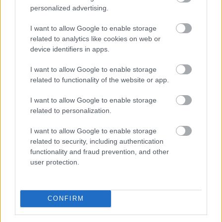
personalized advertising.
A modern világban mindannyian érezzük a folyamatos
I want to allow Google to enable storage
related to analytics like cookies on web or
online jelenlét és a mindennapi stressz terhét. Az
device identifiers in apps.
állandó értesítések, e-mailek és közösségi média
platformok miatt egyre nehezebb valóban
I want to allow Google to enable storage
kikapcsolódni és feltöltődni. Emiatt az utazási trendek
related to functionality of the website or app.
két markáns irányba indultak el az utóbbi években a
tudatos utazók körében. Sokan a teljes elcsendesedést
I want to allow Google to enable storage
related to personalization.
keresik a képernyők nélküli elvonulásokon, míg mások a
pörgős, inger dús társasági programok során tudnak
I want to allow Google to enable storage
legjobban regenerálódni.
related to security, including authentication
functionality and fraud prevention, and other
2026. 08. 06. 16:45
user protection.
Megosztás:
TOVÁBB
CONFIRM
Gyenge magyar makroadatok
a második