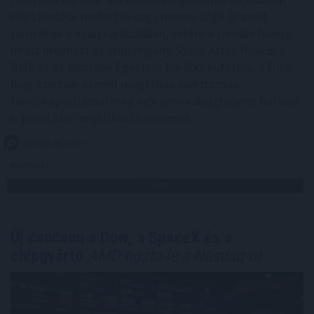
Paks kiesése mellett is nagy mennyiségű áramot
termeltek a nyári kánikulában, estére a tárolók hiánya
miatt megnőtt az importigény. Szilva Attila fizikus, a
BME és az Uppsalai Egyetem korábbi kutatója, a Furik
blog szerzője szerint megfelelő elektromos
tárolókapacitással még egy ilyen válsághelyzet hatásai
is jelentősen enyhíthetők lennének.
2026. 08. 06. 12:00
Megosztás:
TOVÁBB
Új csúcson a Dow, a SpaceX és a
chipgyártó
AMD húzta le a Nasdaq-ot