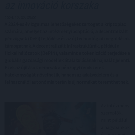
az innováció korszaka
2024. 12. 02. 05:00
A 2024-es év izgalmas lehetőségeket tartogat a kriptopiac
számára, amelyet az intézményi adaptáció, a decentralizált
pénzügyek (DeFi) fejlődése és az új technológiai megoldások
támogatnak. A decentralizált infrastruktúrák, például a
fizikai hálózatok (DePIN), valamint a tokenizáció terjedése a
globális gazdasági modellek átalakulásának hajnalát jelenti.
Ezek az újítások nemcsak a pénzügyi rendszerek
hatékonyságát növelhetik, hanem az adatvédelem és a
felhasználói autonómia terén is új normákat teremthetnek.
Az intézményi
szereplők,
mint például
a nagybankok
és pénzügyi