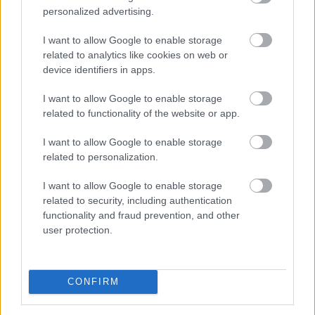
időjárást jól viselő fajták használata és a termelési
personalized advertising.
hatékonyság növelése lehet.
I want to allow Google to enable storage
related to analytics like cookies on web or
2026. 08. 06. 20:00
device identifiers in apps.
Megosztás:
TOVÁBB
I want to allow Google to enable storage
related to functionality of the website or app.
I want to allow Google to enable storage
A benzinkutaktól a boltok polcaiig: így
related to personalization.
drágíthatja
meg a Hormuzi-szoros
konfliktusa a mindennapokat
I want to allow Google to enable storage
related to security, including authentication
functionality and fraud prevention, and other
user protection.
CONFIRM