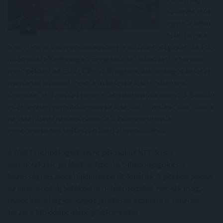
szolgáltatók,
egyre inkább
felismerik a
blokklánc alapú megoldásokban rejlő lehetőségeket. Az EU,
az Egyesült Királyság és Szingapúr szabályozási reformjai,
mint például az EU DLT Pilot Program, biztonságos keretet
nyújtanak a blokklánc-alapú kereskedési rendszerek
számára, ami hosszú távon stabilizálhatja a piacot. A Bitcoin
és Ethereum várható árnövekedése, valamint a stablecoinok
népszerűségének növekedése is hozzájárulhat a
kriptoeszközök szélesebb körű elfogadásához.
A Web3 technológiák, mint például az NFT-k és a
decentralizált játékok, a digitális tulajdonjogok és a
közösségi részvétel új dimenzióját kínálják. A játékok piacán
az innovációk új befektetési lehetőségeket nyitnak meg,
miközben a hagyományos játékosok számára is vonzóvá
teszik a blokklánc alapú platformokat.