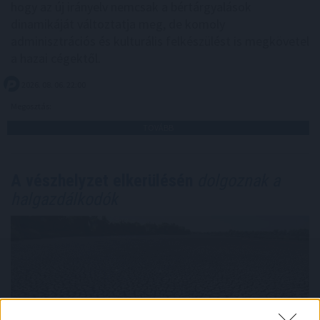
hogy az új irányelv nemcsak a bértárgyalások
dinamikáját változtatja meg, de komoly
adminisztrációs és kulturális felkészülést is megkövetel
a hazai cégektől.
2026. 08. 06. 22:00
Megosztás:
TOVÁBB
A vészhelyzet elkerülésén
dolgoznak a
halgazdálkodók