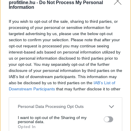
profitline.hu -
Do Not Process My Personal
Information
If you wish to opt-out of the sale, sharing to third parties, or
processing of your personal or sensitive information for
targeted advertising by us, please use the below opt-out
section to confirm your selection. Please note that after your
A rendkívüli hőség és szárazság közepette a
opt-out request is processed you may continue seeing
halgazdálkodók már nem a legnagyobb hozamra
interest-based ads based on personal information utilized by
törekszenek, a vészhelyzet kialakulását próbálják
us or personal information disclosed to third parties prior to
your opt-out. You may separately opt-out of the further
megelőzni minden eszközzel - közölte az MTI-vel
disclosure of your personal information by third parties on the
csütörtökön a Magyar Akvakultúra és Halászati
IAB’s list of downstream participants. This information may
Szakmaközi Szervezet (MA-HAL).
also be disclosed by us to third parties on the
IAB’s List of
Downstream Participants
that may further disclose it to other
2026. 08. 06. 21:00
third parties.
Megosztás:
Please note that this website/app uses one or more Google
Personal Data Processing Opt Outs
TOVÁBB
services and may gather and store information including but
not limited to your visit or usage behaviour. You may click to
I want to opt-out of the Sharing of my
personal data.
grant or deny consent to Google and its third-party tags to
Opted In
Az extrém hőség ellenére is Európa
élén a
use your data for below specified purposes in below Google