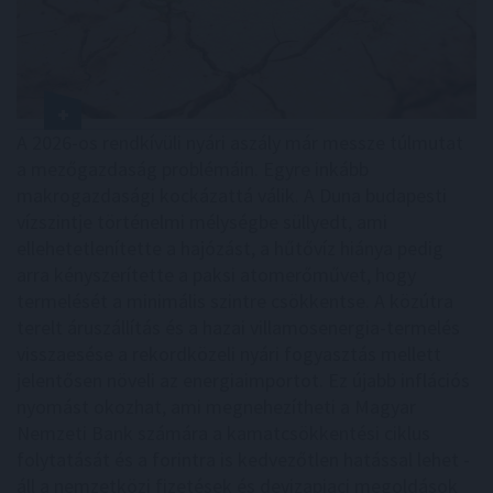
A 2026-os rendkívüli nyári aszály már messze túlmutat
a mezőgazdaság problémáin. Egyre inkább
makrogazdasági kockázattá válik. A Duna budapesti
vízszintje történelmi mélységbe süllyedt, ami
ellehetetlenítette a hajózást, a hűtővíz hiánya pedig
arra kényszerítette a paksi atomerőművet, hogy
termelését a minimális szintre csökkentse. A közútra
terelt áruszállítás és a hazai villamosenergia-termelés
visszaesése a rekordközeli nyári fogyasztás mellett
jelentősen növeli az energiaimportot. Ez újabb inflációs
nyomást okozhat, ami megnehezítheti a Magyar
Nemzeti Bank számára a kamatcsökkentési ciklus
folytatását és a forintra is kedvezőtlen hatással lehet -
áll a nemzetközi fizetések és devizapiaci megoldások