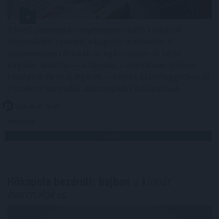
A WHO demencia-irányelveiben önálló kockázati
tényezőként szerepel a kognitív inaktivitás. A
dokumentum rámutat: az egész életen át tartó
kognitív aktivitás — a tanulás, a mentálisan igényes
feladatok és az új ingerek — szoros összefüggésben áll
a szellemi hanyatlás alacsonyabb kockázatával .
2026. 08. 07. 02:00
Megosztás:
TOVÁBB
Hőkupola bezárult: bajban
a klímát
használók is