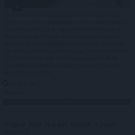
Átrendeződik a drágább ingatlanok földrajza: a 100
millió forint feletti ingatlanok iránti kereslet a főváros
helyett egyre inkább az agglomeráció felé fordul. A
Duna House első féléves tranzakciós adatai szerint
ebben az ársávban Budapest részesedése egy év alatt
57-ről 48 százalékra csökkent, míg Pest vármegyéé 24-
ről 33 százalékra nőtt. A háttérben egyszerű ok áll:
ugyanabból a pénzből az agglomerációban nagyobb
ingatlan vásárolható.
2026. 08. 06. 18:00
Megosztás:
TOVÁBB
Hogyan lehet nyaralás közben
is pénzt
keresni?