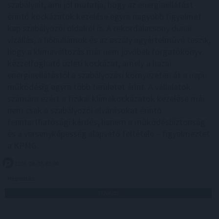
szabályait, ami jól mutatja, hogy az energiaellátást
érintő kockázatok kezelése egyre nagyobb figyelmet
kap szabályozói oldalról is. A rekordalacsony dunai
vízállás, a hőhullámok és az aszály egyértelművé teszik,
hogy a klímaváltozás már nem jövőbeli forgatókönyv:
kézzelfogható üzleti kockázat, amely a hazai
energiaellátástól a szabályozási környezeten át a napi
működésig egyre több területet érint. A vállalatok
számára ezért a fizikai klímakockázatok kezelése már
nem csak a szabályozói elvárásokat érintő
fenntarthatósági kérdés, hanem a működésbiztonság
és a versenyképesség alapvető feltétele – figyelmeztet
a KPMG.
2026. 08. 07. 03:00
Megosztás:
TOVÁBB