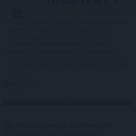
A Magyar Vegyipari Szövetség (MAVESZ) tagvállalatai
csaknem 200 megawattal (MW) csökkentették
villamosenergia-felhasználásukat és jelentősen
visszafogták vízfelhasználásukat is a tagoktól
beérkezett információk alapján, ez a felhasználás-
csökkentés az országosan elért eredmények mintegy
25 százalékát teszi ki - közölte a szervezet csütörtökön
az MTI-vel.
2026. 08. 06. 23:00
Megosztás:
TOVÁBB
Így változtatja meg a fizetésemelési
tárgyalásokat a bértranszparencia