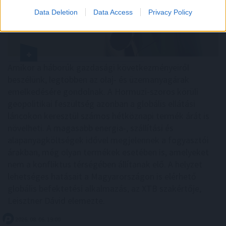
Data Deletion
Data Access
Privacy Policy
Amikor a háborúk gazdasági következményeiről
beszélünk, legtöbben az olaj- és üzemanyagárak
emelkedésére gondolnak. A Hormuzi-szoros körüli
geopolitikai feszültség azonban a globális ellátási
láncokon keresztül számos hétköznapi termék árát is
növelheti. A magasabb energia-, szállítási és
alapanyagköltségek idővel megjelennek a fogyasztói
árakban, még olyan termékek esetében is, amelyeket
nem a konfliktus térségében állítanak elő. A helyzet
lehetséges hatásait a Magyarországon is elérhető
globális befektetési alkalmazás, az XTB szakértője,
Leisztner Dávid elemezte.
2026. 08. 06. 19:00