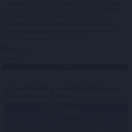
vagy napok alatt érkezik meg a számládra, és az sem,
hogy milyen extra költségek terhelik a befizetéseidet.
Ez a részletes útmutató bemutatja a 2026-ban
leginkább ajánlott és legbiztonságosabb fizetési
megoldásokat, segítve a felelősségteljes és tudatos
döntést a magyar játékosok számára.
2026. 08. 06. 14:32
Megosztás:
TOVÁBB
A Duna Paksnál az elmúlt 24 órában
négy
centimétert emelkedett