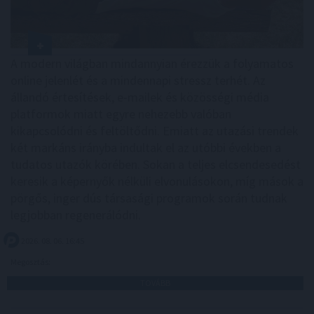
A modern világban mindannyian érezzük a folyamatos
online jelenlét és a mindennapi stressz terhét. Az
állandó értesítések, e-mailek és közösségi média
platformok miatt egyre nehezebb valóban
kikapcsolódni és feltöltődni. Emiatt az utazási trendek
két markáns irányba indultak el az utóbbi években a
tudatos utazók körében. Sokan a teljes elcsendesedést
keresik a képernyők nélküli elvonulásokon, míg mások a
pörgős, inger dús társasági programok során tudnak
legjobban regenerálódni.
2026. 08. 06. 16:45
Megosztás:
TOVÁBB