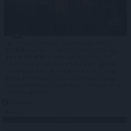
Egyre magasabb összegű egyszeri jóváírásokkal
próbálják magukhoz csábítani a bankot kereső vagy
éppen váltó vállalkozásokat a pénzintézetek. A
BiztosDöntés.hu elemzése szerint a céges ügyfelek
számlavezetéséért folyó harcban a leszorított vagy
akár nullás havi díjak és átutalási költségek is nagy
vonzerőt jelentenek. A versenybe már itt beszálltak a
fintech szolgáltatók.
2026. 08. 06. 15:00
Megosztás:
TOVÁBB