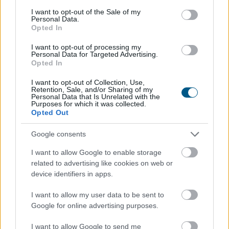
magyar csemegekukorica
consent section.
I want to opt-out of the Sale of my
Personal Data.
Opted In
I want to opt-out of processing my
Personal Data for Targeted Advertising.
Opted In
I want to opt-out of Collection, Use,
Retention, Sale, and/or Sharing of my
Personal Data that Is Unrelated with the
Purposes for which it was collected.
Opted Out
Google consents
I want to allow Google to enable storage
related to advertising like cookies on web or
device identifiers in apps.
Az aszály, a növekvő költségek és a csökkenő
jövedelmezőség ellenére a csemegekukorica továbbra
I want to allow my user data to be sent to
is kiszámítható termelési lehetőséget jelenthet a hazai
Google for online advertising purposes.
gazdálkodóknak. A Syngenta szerint a magyar ágazat
jövőjének kulcsa az öntözés fejlesztése, a szélsőséges
I want to allow Google to send me