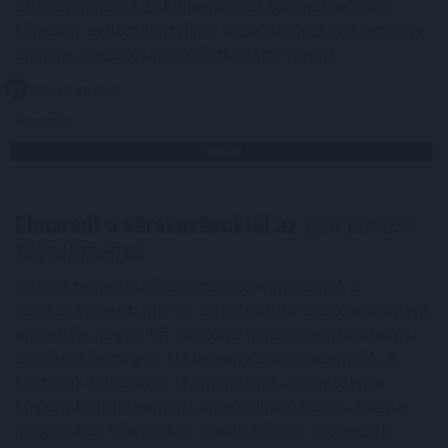
átlagosan napi 4,29 kWh energiát igényelt a Daikin
klímákat és hőszivattyúkat vezérlő Onecta alkalmazás
anonim, országos használati adatai szerint.
2026. 08. 07. 01:00
Megosztás:
TOVÁBB
Elmaradt a várakozásoktól az
ipar júniusi
teljesítménye
Az ipari termelés júniusi mutatói elmaradtak a
várakozásoktót, már az előzetes GDP-adatok is sejteni
engedték, hogy a fél év utolsó hónapja nem volt erős -
állapították meg az MTI-nek nyilatkozó elemzők. A
kilátások továbbra is bizonytalanok alapvetően a
külpiaci feltételek miatt, de majdnem biztos, hogy a
magyar ipar túllépett az évekig húzódó recesszión.