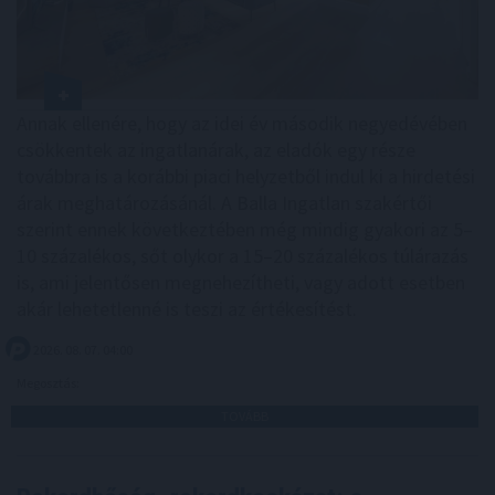
Annak ellenére, hogy az idei év második negyedévében
csökkentek az ingatlanárak, az eladók egy része
továbbra is a korábbi piaci helyzetből indul ki a hirdetési
árak meghatározásánál. A Balla Ingatlan szakértői
szerint ennek következtében még mindig gyakori az 5–
10 százalékos, sőt olykor a 15–20 százalékos túlárazás
is, ami jelentősen megnehezítheti, vagy adott esetben
akár lehetetlenné is teszi az értékesítést.
2026. 08. 07. 04:00
Megosztás:
TOVÁBB