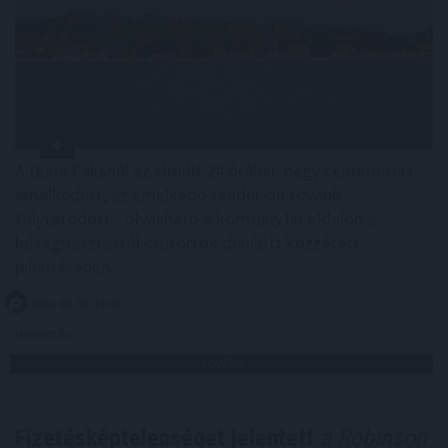
A Duna Paksnál az elmúlt 24 órában négy centimétert
emelkedett, az emelkedő tendencia tovább
folytatódott - olvasható a kormany.hu oldalon a
hőségriasztásról csütörtök délelőtt közzétett
jelentésében.
2026. 08. 06. 14:00
Megosztás:
TOVÁBB
Fizetésképtelenséget jelentett
a Robinson