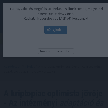
Hiteles, valós és megbízható híreket szállítunk Neked, melyekkel
nagyon sokat dolgozunk.
Kaphatunk cserébe egy LÁJK-ot? Köszönjük!
Lájkolom
Menü
Köszönöm, már like-oltam
Kezdőoldal
//
Hírek
// A kriptopiac optimista jövője - Az intézményi
adaptáció és az innováció korszaka
A kriptopiac optimista jövője
- Az intézményi
adaptáció és