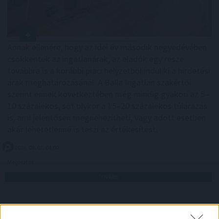
Annak ellenére, hogy az idei év második negyedévében
csökkentek az ingatlanárak, az eladók egy része
továbbra is a korábbi piaci helyzetből indul ki a hirdetési
árak meghatározásánál. A Balla Ingatlan szakértői
szerint ennek következtében még mindig gyakori az 5–
10 százalékos, sőt olykor a 15–20 százalékos túlárazás
is, ami jelentősen megnehezítheti, vagy adott esetben
akár lehetetlenné is teszi az értékesítést.
2026. 08. 07. 04:00
Megosztás:
TOVÁBB