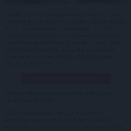
Míg a Pepe és a Monero megvan a maga vonzereje, az FXGuys
szilárd befektetésnek tűnik azoknak a kereskedőknek, akik a
hosszú távú növekedésre összpontosítanak. Az
FXGuys
jelenleg az 1. előértékesítési szakaszban van, $0.03-os áron,
és már több mint 1 000 000 dollárt gyűjtött a privát körében,
68 000 000 token eladásával. Az egyedi tulajdonságok és
felhasználási esetek keverékével az FXGuys 2025 egyik
vezető defi érméje lehet.
>>> VÁSÁROLJON $FXG TOKENT ITT <<<
Az FXGuys több előnyt kínál a kereskedőknek és token
tulajdonosoknak, köztük:
- $FXG tokenek stakelése akár 20% nyereséget és
bevételmegosztást eredményez a brókeri kereskedési
forgalomból, vonzó passzív jövedelmi lehetőséget nyújtva.