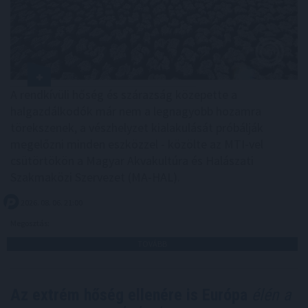
A rendkívüli hőség és szárazság közepette a
halgazdálkodók már nem a legnagyobb hozamra
törekszenek, a vészhelyzet kialakulását próbálják
megelőzni minden eszközzel - közölte az MTI-vel
csütörtökön a Magyar Akvakultúra és Halászati
Szakmaközi Szervezet (MA-HAL).
2026. 08. 06. 21:00
Megosztás:
TOVÁBB
Az extrém hőség ellenére is Európa
élén a