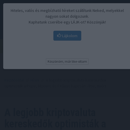
Hiteles, valós és megbízható híreket szállítunk Neked, melyekkel
nagyon sokat dolgozunk.
Kaphatunk cserébe egy LÁJK-ot? Köszönjük!
Lájkolom
Menü
Köszönöm, már like-oltam
Kezdőoldal
//
Hírek
// A legjobb kriptovaluta kereskedők
optimisták a Pepe, Monero és FXGuys kapcsán - Íme, miért
A legjobb kriptovaluta
kereskedők optimisták a