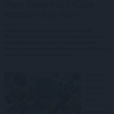
Pepe, Monero és FXGuys
kapcsán - Íme, miért
2024. 11. 15. 08:30
A kriptovaluta piac továbbra is vonzza a kereskedők
figyelmét, különösen néhány token, amelyek a potenciális
nyereségek miatt kiemelkednek. A vezető kereskedők
jelenleg különösen optimisták a Pepe, a Monero (XMR) és az
FXGuys ($FXG) tokenekkel kapcsolatban.
Míg a Pepe a
mémérmék
izgalmát
hozza el, a
Monero
továbbra is
uralja a privát