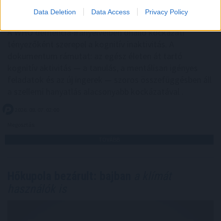
Data Deletion
Data Access
Privacy Policy
A WHO demencia-irányelveiben önálló kockázati
tényezőként szerepel a kognitív inaktivitás. A
dokumentum rámutat: az egész életen át tartó
kognitív aktivitás — a tanulás, a mentálisan igényes
feladatok és az új ingerek — szoros összefüggésben áll
a szellemi hanyatlás alacsonyabb kockázatával .
2026. 08. 07. 02:00
Megosztás:
TOVÁBB
Hőkupola bezárult: bajban
a klímát
használók is