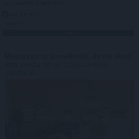
tud önerőből finanszírozni.
2026. 08. 07. 05:00
Megosztás:
TOVÁBB
Megtorpant az áremelkedés, de sok eladó
még
mindig durván túlárazza eladó
ingatlanát