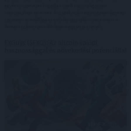
egyén és szervezet fogadja el, akik biztonságosabb
tranzakciókat keresnek. A szabályozási bizonytalanságokkal
szembeni ellenállása és erős felhasználási esete miatt a
Monero számos portfólióban megtartja a helyét.
FXGuys ($FXG): Az altcoin valódi
hasznossággal és növekedési potenciállal