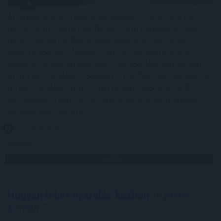
Átrendeződik a drágább ingatlanok földrajza: a 100
millió forint feletti ingatlanok iránti kereslet a főváros
helyett egyre inkább az agglomeráció felé fordul. A
Duna House első féléves tranzakciós adatai szerint
ebben az ársávban Budapest részesedése egy év alatt
57-ről 48 százalékra csökkent, míg Pest vármegyéé 24-
ről 33 százalékra nőtt. A háttérben egyszerű ok áll:
ugyanabból a pénzből az agglomerációban nagyobb
ingatlan vásárolható.
2026. 08. 06. 18:00
Megosztás:
TOVÁBB
Hogyan lehet nyaralás közben
is pénzt
keresni?