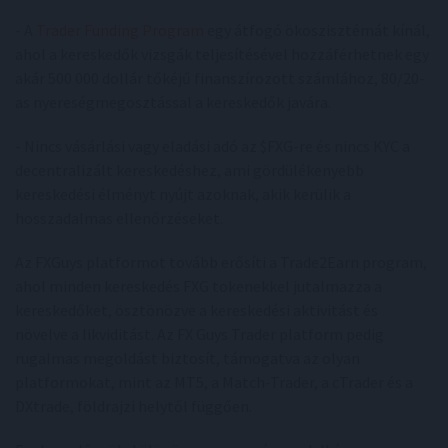
- A
Trader Funding Program
egy átfogó ökoszisztémát kínál,
ahol a kereskedők vizsgák teljesítésével hozzáférhetnek egy
akár 500 000 dollár tőkéjű finanszírozott számlához, 80/20-
as nyereségmegosztással a kereskedők javára.
- Nincs vásárlási vagy eladási adó az $FXG-re és nincs KYC a
decentralizált kereskedéshez, ami gördülékenyebb
kereskedési élményt nyújt azoknak, akik kerülik a
hosszadalmas ellenőrzéseket.
Az FXGuys platformot tovább erősíti a Trade2Earn program,
ahol minden kereskedés FXG tokenekkel jutalmazza a
kereskedőket, ösztönözve a kereskedési aktivitást és
növelve a likviditást. Az FX Guys Trader platform pedig
rugalmas megoldást biztosít, támogatva az olyan
platformokat, mint az MT5, a Match-Trader, a cTrader és a
DXtrade, földrajzi helytől függően.