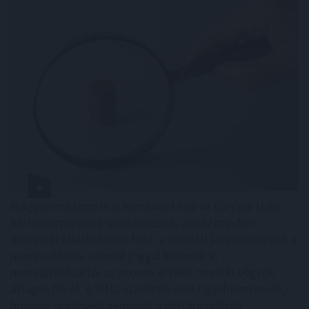
Magyarországon is új korszakot hoz az Európai Unió
bértranszparencia-szabályozása, amely minden
eddiginél átláthatóbbá teszi a vállalati javadalmazást: a
munkavállalók ezentúl joggal kérhetik ki
munkáltatójuktól az azonos értékű munkát végzők
átlagos bérét. A WHC szakértői arra figyelmeztetnek,
hogy az új irányelv nemcsak a bértárgyalások