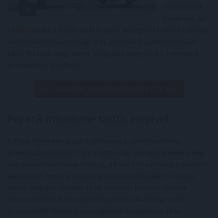
tranzakciók
területét, az
FXGuys
pedig a Top PropFi Projekt kategória felkelő csillaga,
amely valódi hasznosságot és jelentős hozampotenciált
kínál. Nézzük meg, miért is ragadta meg ezek a tokenek a
kereskedők figyelmét.
>>> VÁSÁROLJON $FXG TOKENT ITT <<<
Pepe: A mémérme tartós erejével
A Pepe egy mém-alapú kriptovaluta, amely kultikus
követőtábort épített ki a kriptovilág rajongói körében. Míg
sok mémérme hamar eltűnik, a Pepe ellenállónak bizonyult,
különösen, mivel a közösség élénk érdeklődését élvezi a
vidám megjelenésének és az alacsony belépési árának
köszönhetően. A kereskedők optimisták a Pepe virális
potenciálját illetően, és megfelelő lendülettel akár