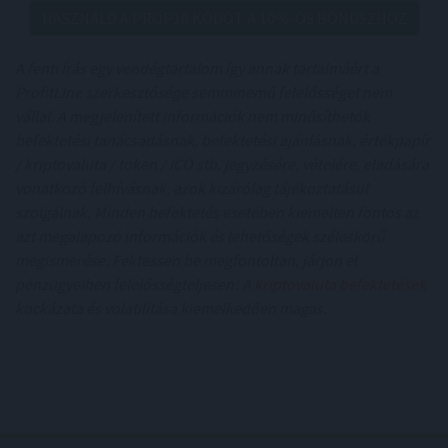
HASZNÁLD A PROP10 KÓDOT A 10%-OS BÓNUSZHOZ
A fenti írás egy vendégtartalom így annak tartalmáért a
ProfitLine szerkesztősége semminemű felelősséget nem
vállal. A megjelenített információk nem minősíthetők
befektetési tanácsadásnak, befektetési ajánlásnak, értékpapír
/ kriptovaluta / token / ICO stb. jegyzésére, vételére, eladására
vonatkozó felhívásnak, azok kizárólag tájékoztatásul
szolgálnak. Minden befektetés esetében kiemelten fontos az
azt megalapozó információk és lehetőségek széleskörű
megismerése. Fektessen be megfontoltan, járjon el
pénzügyeiben felelősségteljesen! A
kriptovaluta befektetések
kockázata és volatilitása kiemelkedően magas.