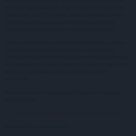
Funding Programjával. Az
FXGuys
még az 1. előértékesítési
szakaszban van, $0.03-os áron, így kiváló belépési pontot
kínál a hosszú távú nyereség reményében, tekintettel
robusztus ökoszisztémájára és erős piaci pozíciójára.
Ahogy a kereskedők az új lehetőségeket keresik, az FXGuys
egyértelmű esélyesként jelenik meg az exponenciális
növekedésre. A projekt a kereskedők számára valódi értéket,
decentralizált kereskedési élményt és innovatív funkciókat
kínál, amelyek átalakíthatják a kripto prop cégek
működését.
Ha többet szeretne megtudni az FXGuys-ról, kövesse az
alábbi linkeket:
Weboldal
|
Whitepaper
|
Közösségi oldalak
|
Audit
Exkluzív FXGuys promóciós kód: