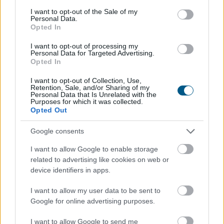
szabályait, ami jól mutatja, hogy az energiaellátást
consent section.
I want to opt-out of the Sale of my
érintő kockázatok kezelése egyre nagyobb figyelmet
Personal Data.
Opted In
kap szabályozói oldalról is. A rekordalacsony dunai
vízállás, a hőhullámok és az aszály egyértelművé teszik,
I want to opt-out of processing my
Personal Data for Targeted Advertising.
hogy a klímaváltozás már nem jövőbeli forgatókönyv:
Opted In
kézzelfogható üzleti kockázat, amely a hazai
energiaellátástól a szabályozási környezeten át a napi
I want to opt-out of Collection, Use,
Retention, Sale, and/or Sharing of my
működésig egyre több területet érint. A vállalatok
Personal Data that Is Unrelated with the
Purposes for which it was collected.
számára ezért a fizikai klímakockázatok kezelése már
Opted Out
nem csak a szabályozói elvárásokat érintő
fenntarthatósági kérdés, hanem a működésbiztonság
Google consents
és a versenyképesség alapvető feltétele – figyelmeztet
I want to allow Google to enable storage
a KPMG.
related to advertising like cookies on web or
device identifiers in apps.
2026. 08. 07. 03:00
Megosztás:
I want to allow my user data to be sent to
TOVÁBB
Google for online advertising purposes.
I want to allow Google to send me