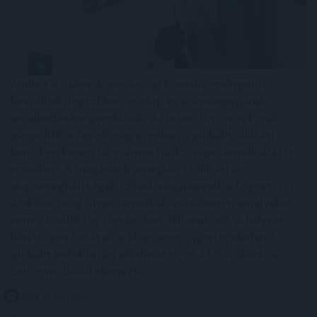
Amikor a háborúk gazdasági következményeiről
beszélünk, legtöbben az olaj- és üzemanyagárak
emelkedésére gondolnak. A Hormuzi-szoros körüli
geopolitikai feszültség azonban a globális ellátási
láncokon keresztül számos hétköznapi termék árát is
növelheti. A magasabb energia-, szállítási és
alapanyagköltségek idővel megjelennek a fogyasztói
árakban, még olyan termékek esetében is, amelyeket
nem a konfliktus térségében állítanak elő. A helyzet
lehetséges hatásait a Magyarországon is elérhető
globális befektetési alkalmazás, az XTB szakértője,
Leisztner Dávid elemezte.
2026. 08. 06. 19:00