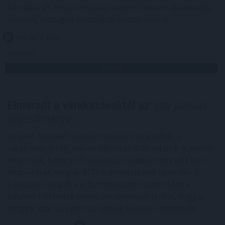
klímákat és hőszivattyúkat vezérlő Onecta alkalmazás
anonim, országos használati adatai szerint.
2026. 08. 07. 01:00
Megosztás:
TOVÁBB
Elmaradt a várakozásoktól az
ipar júniusi
teljesítménye
Az ipari termelés júniusi mutatói elmaradtak a
várakozásoktót, már az előzetes GDP-adatok is sejteni
engedték, hogy a fél év utolsó hónapja nem volt erős -
állapították meg az MTI-nek nyilatkozó elemzők. A
kilátások továbbra is bizonytalanok alapvetően a
külpiaci feltételek miatt, de majdnem biztos, hogy a
magyar ipar túllépett az évekig húzódó recesszión.