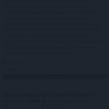
egyszer nyírja le a pázsitot, hanem naponta vagy
kétnaponta végighalad a gyep egészén. Nem
centimétereket vág, hanem csupán 1-2 millimétert
csippent le a fűszálak végéből. Mivel a levágott
darabkák mikroszkopikus méretűek, nem maradnak a
fűszálak tetején. Azonnal lehullanak a fűszálak közé,
közvetlenül a talaj felszínére. Mivel szinte teljes
egészében vízből és szerves anyagból állnak, napokon -
sőt, a meleg nyári napokon órákon - belül teljesen
elbomlanak és nyomtalanul eltűnnek.
2026. 08. 07. 06:00
Megosztás:
TOVÁBB
Energiaválság idején felértékelődnek a
korszerű otthonok
– mutatjuk, miből
finanszírozható a felújítás