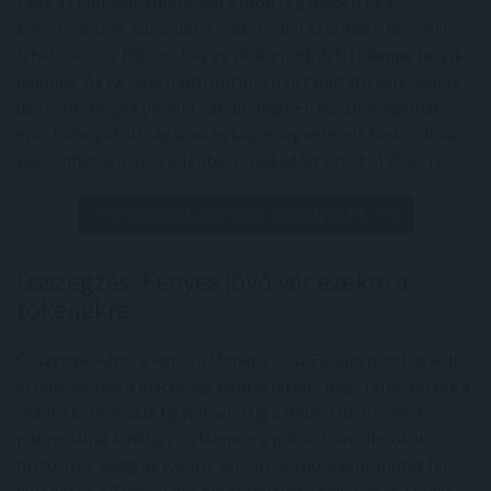
Ezek az előnyök, különösen a prop cég modell és a
kereskedésből, valamint a stakelésből származó kereseti
lehetőség, az FXGuys-t az egyik legjobb defi tokenné teszik
jelenleg. Az FX Guys iránti optimizmust mutató kereskedők
úgy vélik, hogy a projekt valódi világbeli hasznosságának,
erős támogatottságának és közösségvezérelt funkcióinak
köszönhetően az ár jelentős növekedést érhet el 2025-re.
>>> VÁSÁROLJON $FXG TOKENT ITT <<<
Összegzés: Fényes jövő vár ezekre a
tokenekre
Összegzésként, a Pepe, a Monero és az FXGuys mind egyedi
értékeket hoz a piacra, így nem véletlen, hogy felkeltették a
vezető kereskedők figyelmét. Míg a Pepe a mémérmék
potenciálját kínálja és a Monero a privát tranzakciókat
biztosítja, addig az FXGuys valódi hasznosságot mutat fel,
különösen a Trade2Earn programjával, Stakelési és Trader