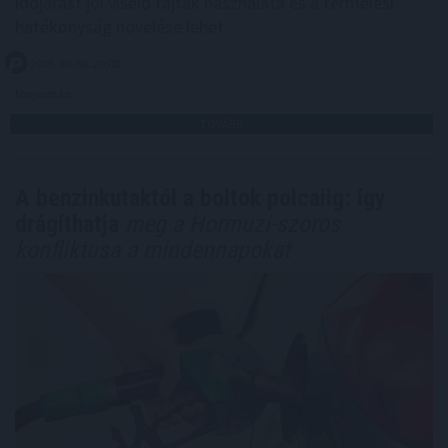
időjárást jól viselő fajták használata és a termelési
hatékonyság növelése lehet.
2026. 08. 06. 20:00
Megosztás:
TOVÁBB
A benzinkutaktól a boltok polcaiig: így
drágíthatja
meg a Hormuzi-szoros
konfliktusa a mindennapokat