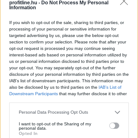
Rekordhőség, rekordkockázat: a
profitline.hu -
Do Not Process My Personal
Information
klímaváltozás
már a vállalatok működését
is átírja
If you wish to opt-out of the sale, sharing to third parties, or
processing of your personal or sensitive information for
targeted advertising by us, please use the below opt-out
section to confirm your selection. Please note that after your
opt-out request is processed you may continue seeing
interest-based ads based on personal information utilized by
us or personal information disclosed to third parties prior to
your opt-out. You may separately opt-out of the further
disclosure of your personal information by third parties on the
IAB’s list of downstream participants. This information may
also be disclosed by us to third parties on the
IAB’s List of
Downstream Participants
that may further disclose it to other
third parties.
Please note that this website/app uses one or more Google
Personal Data Processing Opt Outs
services and may gather and store information including but
not limited to your visit or usage behaviour. You may click to
I want to opt-out of the Sharing of my
A kormány augusztus 1-jén módosította a
personal data.
grant or deny consent to Google and its third-party tags to
Opted In
villamosenergia-ellátási válsághelyzet kezelésének
use your data for below specified purposes in below Google