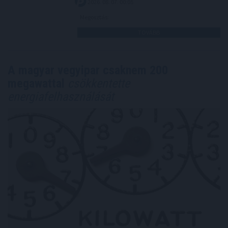
2026. 08. 07. 00:05
Megosztás:
TOVÁBB
A magyar vegyipar csaknem 200
megawattal
csökkentette
energiafelhasználását