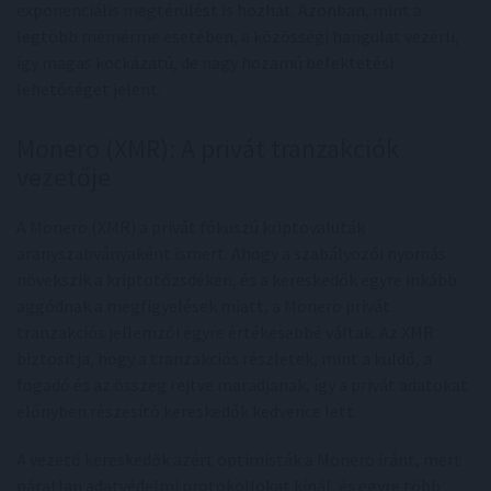
exponenciális megtérülést is hozhat. Azonban, mint a
legtöbb mémérme esetében, a közösségi hangulat vezérli,
így magas kockázatú, de nagy hozamú befektetési
lehetőséget jelent.
Monero (XMR): A privát tranzakciók
vezetője
A Monero (XMR) a privát fókuszú kriptovaluták
aranyszabványaként ismert. Ahogy a szabályozói nyomás
növekszik a kriptotőzsdéken, és a kereskedők egyre inkább
aggódnak a megfigyelések miatt, a Monero privát
tranzakciós jellemzői egyre értékesebbé váltak. Az XMR
biztosítja, hogy a tranzakciós részletek, mint a küldő, a
fogadó és az összeg rejtve maradjanak, így a privát adatokat
előnyben részesítő kereskedők kedvence lett.
A vezető kereskedők azért optimisták a Monero iránt, mert
páratlan adatvédelmi protokollokat kínál, és egyre több