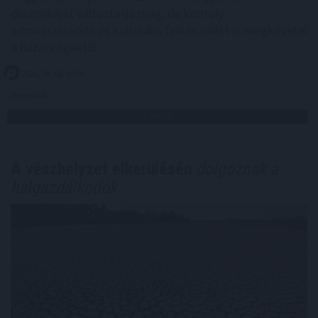
dinamikáját változtatja meg, de komoly
adminisztrációs és kulturális felkészülést is megkövetel
a hazai cégektől.
2026. 08. 06. 22:00
Megosztás:
TOVÁBB
A vészhelyzet elkerülésén
dolgoznak a
halgazdálkodók