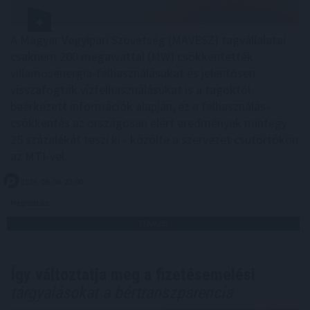
A Magyar Vegyipari Szövetség (MAVESZ) tagvállalatai
csaknem 200 megawattal (MW) csökkentették
villamosenergia-felhasználásukat és jelentősen
visszafogták vízfelhasználásukat is a tagoktól
beérkezett információk alapján, ez a felhasználás-
csökkentés az országosan elért eredmények mintegy
25 százalékát teszi ki - közölte a szervezet csütörtökön
az MTI-vel.
2026. 08. 06. 23:00
Megosztás:
TOVÁBB
Így változtatja meg a fizetésemelési
tárgyalásokat a bértranszparencia