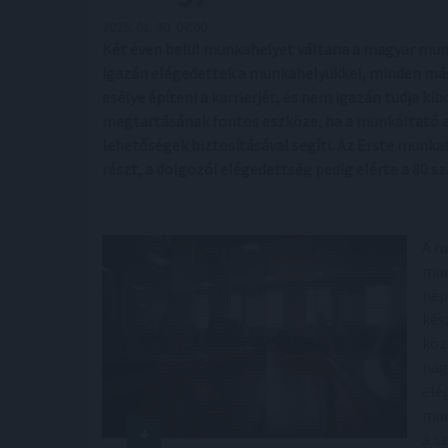
2025. 01. 30. 07:00
Két éven belül munkahelyet váltana a magyar munk
igazán elégedettek a munkahelyükkel, minden máso
esélye építeni a karrierjét, és nem igazán tudja k
megtartásának fontos eszköze, ha a munkáltató a
lehetőségek biztosításával segíti. Az Erste munkat
részt, a dolgozói elégedettség pedig elérte a 80 s
A m
mun
nép
kés
köz
nag
elé
mun
a s