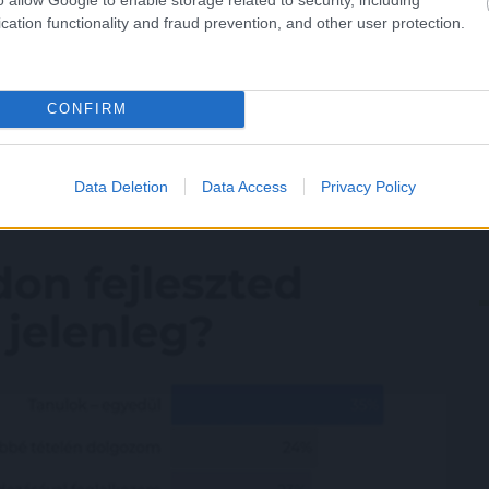
gzése (33 százalék), az autodidakta módon történő
cation functionality and fraud prevention, and other user protection.
tézményben történő tanulás (32 százalék), a
 (31 százalék), és a mentális egészség gondozása (30
CONFIRM
jdonítják a legnagyobb jelentőséget, minden formáját 40
plomások általánosságban több önfejlesztési módszert is
Data Deletion
Data Access
Privacy Policy