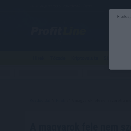
2026. augusztus 6., csütörtök - Berta
Hiteles
Hírek
Tőzsde
Kriptovaluta
Stabilcoin
Kezdőoldal
//
Hírek
// A magyarok fele nem szereti a m
A magyarok fele nem sz