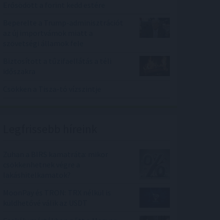
Erősödött a forint kedd estére
Beperelte a Trump-adminisztrációt
az új importvámok miatt a
szövetségi államok fele
Biztosított a tűzifaellátás a téli
időszakra
Csökken a Tisza-tó vízszintje
Legfrissebb híreink
Zuhan a BIRS kamatráta: mikor
csökkenhetnek végre a
lakáshitelkamatok?
MoonPay és TRON: TRX nélkül is
küldhetővé válik az USDT