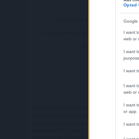
Opted 
Google 
I want t
web or d
I want t
purpose
I want 
I want t
web or d
I want t
Az Erste arra is kíváncsi volt, a munkavállalók me
or app.
tesznek meg ennek érdekében, illetve kire, mire 
felmérésben több választ is meg lehetett jelölni. 
I want t
gondozását (35 százalék), ideértve például a szűrő
befektetésnek személyes fejlődésük szempontjából.
I want t