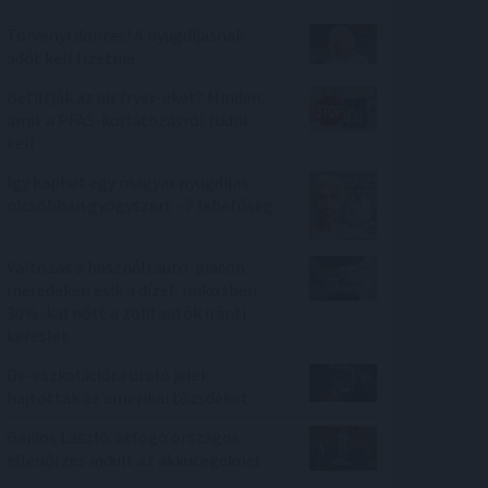
Törvényi döntés! A nyugdíjasnak
adót kell fizetnie
Betiltják az air fryer-eket? Minden,
amit a PFAS-korlátozásról tudni
kell
Így kaphat egy magyar nyugdíjas
olcsóbban gyógyszert - 7 lehetőség
Változás a használtautó-piacon:
meredeken esik a dízel, miközben
30%-kal nőtt a zöld autók iránti
kereslet
De-eszkalációra utaló jelek
hajtották az amerikai tőzsdéket
Gajdos László: átfogó országos
ellenőrzés indult az akkucégeknél