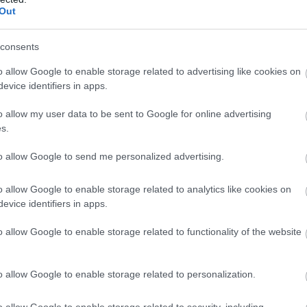
Out
consents
o allow Google to enable storage related to advertising like cookies on
evice identifiers in apps.
o allow my user data to be sent to Google for online advertising
s.
to allow Google to send me personalized advertising.
o allow Google to enable storage related to analytics like cookies on
evice identifiers in apps.
o allow Google to enable storage related to functionality of the website
nnyire tartják fontosnak önmaguk fejlesztését, mit
számítanak ebben, milyen támogatásra van szükségük. A
A válaszok alapján a magyarok a fizikai egészségük
o allow Google to enable storage related to personalization.
vizsgálatokon való részvételt tartják a legjobb
 Ettől alig lemaradva a családi, baráti kapcsolatok
o allow Google to enable storage related to security, including