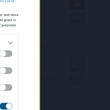
B’s List of
Magyarországon?
er and store
A Tisza-frakció kezdeményezte,
to grant or
hogy jövő kedden legyen az
ed purposes
államfőválasztás
Friss elemzéseink
Fokozatos kamatcsökkentést
támogatnak az amerikai
jegybankárok
Örülhetnek a Richter befektetők -
piaci konszenzus feletti számokat
közölt a tőzsdei vállalat
4IG elemzés
Richter elemzés