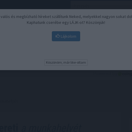
, valós és megbízható híreket szállítunk Neked, melyekkel nagyon sokat do
Kaphatunk cserébe egy LÁJK-ot? Köszönjük!
Lájkolom
Nyugdíj
Biztosítási befektetések
BU
Köszönöm, már like-oltam
unkahelyét
ereti
a munkahelyét