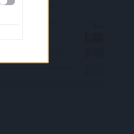
Kalkulátor ajánló
Mennyit tudsz a pálinkáról?
Cipőméret átváltás
Hányat pislogtál eddig életed
során?
Felismered-e a balatoni városokat?