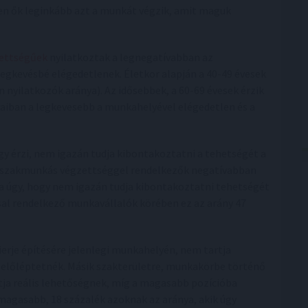
zen ők leginkább azt a munkát végzik, amit maguk
ettségűek
nyilatkoztak a legnegatívabban az
egkevésbé elégedetlenek. Életkor alapján a 40-49 évesek
 nyilatkozók aránya). Az idősebbek, a 60-69 évesek érzik
iban a legkevesebb a munkahelyével elégedetlen és a
gy érzi, nem igazán tudja kibontakoztatni a tehetségét a
n szakmunkás végzettséggel rendelkezők negatívabban
lja úgy, hogy nem igazán tudja kibontakoztatni tehetségét
sal rendelkező munkavállalók körében ez az arány 47
rierje építésére jelenlegi munkahelyén, nem tartja
y előléptetnék. Másik szakterületre, munkakörbe történő
ja reális lehetőségnek, míg a magasabb pozícióba
n magasabb, 18 százalék azoknak az aránya, akik úgy