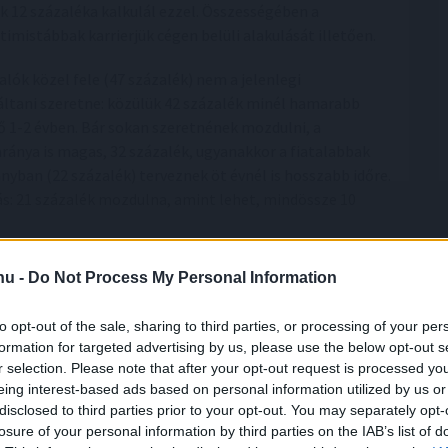
ak 12 százaléka kalkulál ezzel. Összességében a
imistábbak karrierjük cégen belüli alakulását illetően.
ók közel fele (47 százalék) nem a jelenlegi
áltani szeretne: közülük 42 százalék minél hamarabb
ző 1-2 évben. Bár sokan szeretnének mozdulni, a
ánya is magas, 32 százalék, ugyanakkor a fiatalabbak
ányban (22 százalék) terveznek öt évnél is hosszabb időre.
s: 21 százalék mozdulna, amint lehet, mindössze 10
k a munkahelyén. A nem olyan régen munkahelyet váltók
.hu -
Do Not Process My Personal Information
, míg 14 százalék 1-2 éve dolgozik az aktuális
év közöttiek körében jelentősen magasabb (28 és 25
to opt-out of the sale, sharing to third parties, or processing of your per
gy éve dolgoznak csak a jelenlegi munkahelyükön, míg a
formation for targeted advertising by us, please use the below opt-out s
k van ugyanazon a munkahelyen több mint öt éve.
r selection. Please note that after your opt-out request is processed y
eing interest-based ads based on personal information utilized by us or
ek, szeretnek itt dolgozni, elkötelezettek, akkor az
disclosed to third parties prior to your opt-out. You may separately opt-
jdonosaink is. Több mint egy évtizede mérjük kérdőívvel
losure of your personal information by third parties on the IAB’s list of