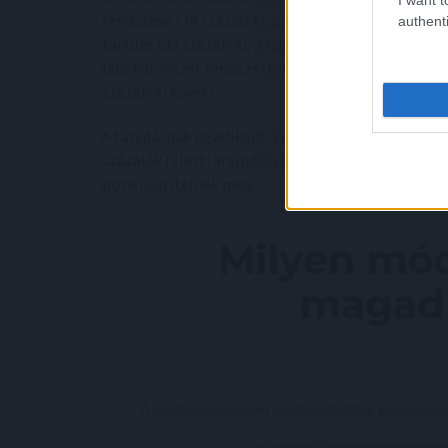
rendezése (34 százalék), a rövidebb képzések elvé
authenti
tanulás (33 százalék), a hagyományos oktatási in
lakókörnyezet rendezettebbé, kellemesebbé tétele
százalék) követi.
A tanulásnak egyébként a 30-39 év közöttiek tula
százalék feletti arányban jelölték meg, míg a di
pozitívan ítélnek meg.