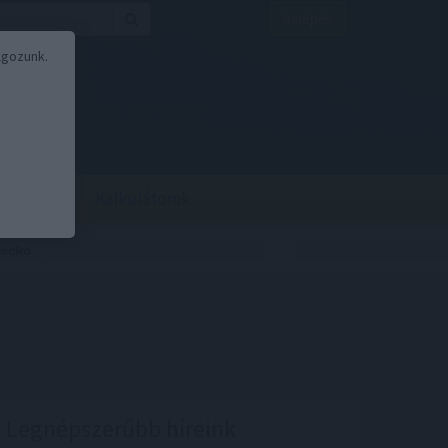
Belépés
lgozunk.
BOR
BIRS
Kalkulátorok
Legnépszerűbb híreink