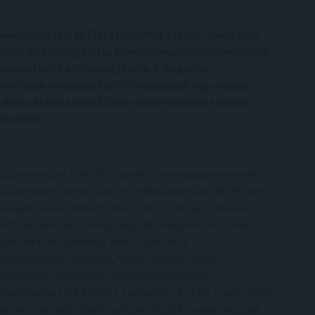
avállalók fele az Erste felmérése szerint. Sokan nem
dik dolgozó úgy látja, jelenlegi munkáltatójánál nincs
ibontakoztatni a tehetségét sem. A dolgozók
 kollégák önfejlesztését támogatással vagy képzési
ársai például tavaly 52 ezer órányi tréningen vettek
zázalékot.
agyarok közel fele (45 százalék) nem igazán elégedett a
kahelyével – derül ki az Erste Magyarország 16-69 éves
ességét reprezentáló, közel 1200 fő megkérdezésével
zült felméréséből. A legnagyobb arányban a kis- vagy
epes vállalkozásoknál (kkv), valamint a
yvállalatoknál dolgozó, fizikai munkát végzők
gedetlenek valamilyen mértékben jelenlegi
kahelyükkel (55 illetve 54 százalék). A skála másik végén
zellemi munkát vállalkozóként végzők vannak: közülük