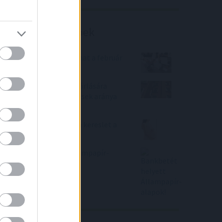
Befektetési tippek
Komoly drágulást hozhat a február
a hitelpiacon
A használt lakások vásárlására
szóló csok-os szerződések aránya
19 százalékra nőtt
Idén is erős maradhat a kereslet a
babaváró hitel iránt
Bankbetét helyett Állampapír-
alapok!