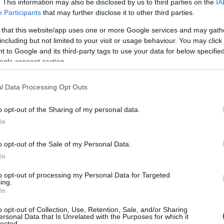
. This information may also be disclosed by us to third parties on the
IA
százalék feletti, tavaly 80 százalékos eredményt
Participants
that may further disclose it to other third parties.
 tíz évet töltenek el, amihez az is hozzájárul, hogy a
lehetőségük van, hogy kipróbálják magukat más
 that this website/app uses one or more Google services and may gath
z kollégánk váltott másik munkakörre. Munkatársak
including but not limited to your visit or usage behaviour. You may click 
sként dolgozik a bankban. Három éve indult
 to Google and its third-party tags to use your data for below specifi
ogle consent section.
llaló Erste részvényt kapott, és közülük sokan éltek az
el Mihók Krisztina, az Erste HR vezetője.
l Data Processing Opt Outs
o opt-out of the Sharing of my personal data.
In
o opt-out of the Sale of my Personal Data.
In
to opt-out of processing my Personal Data for Targeted
ing.
In
o opt-out of Collection, Use, Retention, Sale, and/or Sharing
ersonal Data that Is Unrelated with the Purposes for which it
lected.