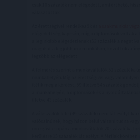
csak 16 százalék nem elégedett, ami érthető, his
választottak.
Az érettségivel rendelkezők és
a szakmunkás végz
elégedettség kapcsán, míg a diplomások voltak a l
a leginkább elégedetlenek (53 százalék a negatívan
magukat a legjobban a munkában, közöttük aránya
legtöbb az elégedett.
A felmérés szerint a munkavállalók 51 százaléka ú
munkahelyén. Míg az érettségivel vagy valamilye
ítélik meg a kérdést, 59 illetve 54 százalék gondo
a munkahelyén, a diplomások és a nyolc általános
illetve 43 százalék.
A válaszadók fele (49 százalék) nem lát esélyt kar
valószínűnek, hogy házon belül váltani tudna vag
mozgást csupán a munkavállalók 20 százaléka tart
kerülésre 15 százalék lát esélyt. A férfiak körébe