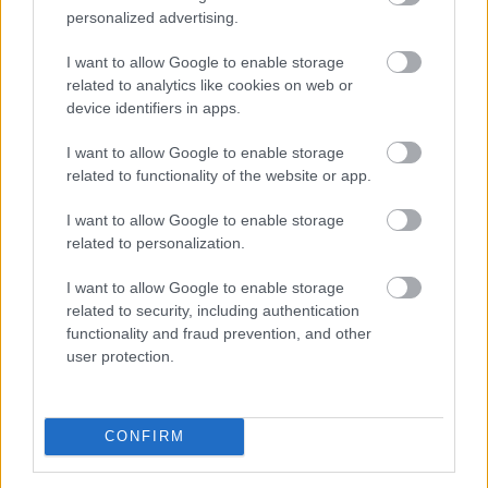
personalized advertising.
I want to allow Google to enable storage
Lassítja a vonatokat a MÁV és festéssel is védi a
related to analytics like cookies on web or
síneket a hőségtől - írta Vitézy Dávid közlekedési és
device identifiers in apps.
beruházási miniszter szerdán Facebook-bejegyzésében.
I want to allow Google to enable storage
related to functionality of the website or app.
I want to allow Google to enable storage
2026. 08. 05. 20:00
related to personalization.
Megosztás:
I want to allow Google to enable storage
TOVÁBB
related to security, including authentication
functionality and fraud prevention, and other
user protection.
Átlépte a 810 millió dollárt az eurós
stabilcoinok
piaca, az EURC toronymagasan
vezet
CONFIRM