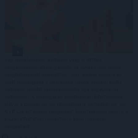
Egy lakásfelújítás, költözés vagy új otthon
megvásárlása ritkán igazodik az évekkel korábban
meghatározott időponthoz. Van, amikor néhány év
alatt összegyűlik a szükséges önerő, máskor pedig
érdemes tovább takarékoskodni egy nagyobb cél
érdekében. A pénzügyi és ingatlanpiaci lehetőségek,
illetve a családi tervek időközben is változhatnak. Az
OTP Lakástakarék megújított konstrukciója ezekre a
kiszámíthatatlan helyzetekre kínál rugalmas
megoldást.
2026. 08. 05. 14:00