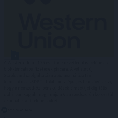
A Western Union 175 év után közvetlenül is belépett a
blokkláncalapú fizetések piacára. A vállalat új
Stablecard szolgáltatása a Solana hálózatán
kibocsátott USDPT stabilcoinra épül, és lehetővé teszi,
hogy a nemzetközi pénzküldések címzettjei digitális
dollárban kapják meg, majd a Visa rendszerén keresztül
azonnal elköltsék pénzüket.
2026. 08. 05. 16:00