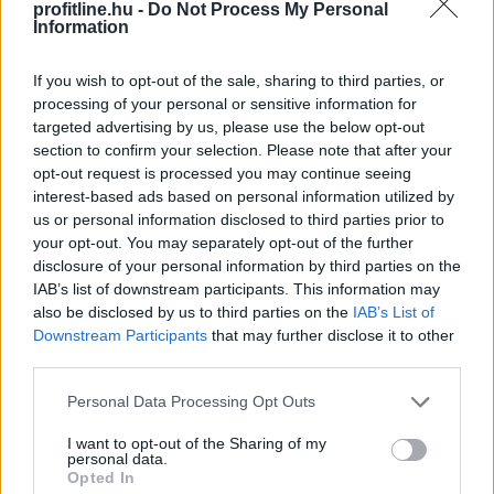
profitline.hu -
Do Not Process My Personal
Information
If you wish to opt-out of the sale, sharing to third parties, or
processing of your personal or sensitive information for
targeted advertising by us, please use the below opt-out
section to confirm your selection. Please note that after your
Már a százezres nagyságrend felett van a magyar
opt-out request is processed you may continue seeing
villanyautó-flotta, ami bő 40 százalékos bővülést jelent
interest-based ads based on personal information utilized by
us or personal information disclosed to third parties prior to
éves szinten. A Netrisknél kötött kgfb-szerződéseken
your opt-out. You may separately opt-out of the further
belül az elektromos személyautók aránya júniusra 3,6
disclosure of your personal information by third parties on the
százalékra, a hibrideké pedig több mint 5 százalékra
IAB’s list of downstream participants. This information may
emelkedett. Az elektromos autók kötelező
also be disclosed by us to third parties on the
IAB’s List of
biztosításának féléves átlagdíja éves összevetésben 8
Downstream Participants
that may further disclose it to other
százalékkal, a hibrideké 12 százalékkal csökkent,
third parties.
miközben a többi személyautónál mindössze 2
Please note that this website/app uses one or more Google
Personal Data Processing Opt Outs
százalékos mérséklődés történt. A cascónál
services and may gather and store information including but
ugyanakkor jelentős a különbség: az elektromos autók
not limited to your visit or usage behaviour. You may click to
I want to opt-out of the Sharing of my
personal data.
éves átlagdíja meghaladta a 263 ezer forintot.
grant or deny consent to Google and its third-party tags to
Opted In
use your data for below specified purposes in below Google