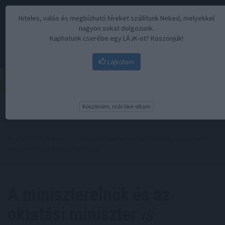
Hiteles, valós és megbízható híreket szállítunk Neked, melyekkel
nagyon sokat dolgozunk.
Kaphatunk cserébe egy LÁJK-ot? Köszönjük!
Lájkolom
Menü
Köszönöm, már like-oltam
Kezdőoldal
//
Hírek
// A miniszterelnök és az oktatási miniszter is
köszöntötte a pedagógusokat
A miniszterelnök és az
oktatási miniszter
is