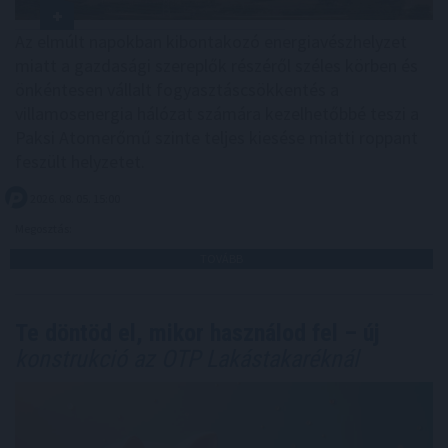
Az elmúlt napokban kibontakozó energiavészhelyzet
miatt a gazdasági szereplők részéről széles körben és
önkéntesen vállalt fogyasztáscsökkentés a
villamosenergia hálózat számára kezelhetőbbé teszi a
Paksi Atomerőmű szinte teljes kiesése miatti roppant
feszült helyzetet.
2026. 08. 05. 15:00
Megosztás:
TOVÁBB
Te döntöd el, mikor használod fel – új
konstrukció az OTP Lakástakaréknál