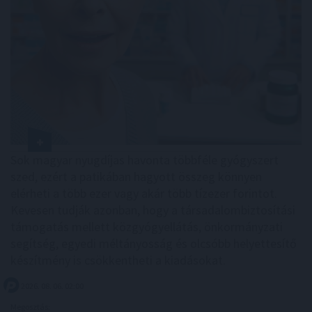
Sok magyar nyugdíjas havonta többféle gyógyszert
szed, ezért a patikában hagyott összeg könnyen
elérheti a több ezer vagy akár több tízezer forintot.
Kevesen tudják azonban, hogy a társadalombiztosítási
támogatás mellett közgyógyellátás, önkormányzati
segítség, egyedi méltányosság és olcsóbb helyettesítő
készítmény is csökkentheti a kiadásokat.
2026. 08. 06. 02:00
Megosztás: