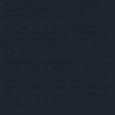
pedagógusnap alkalmából a Facebook-oldalán azt írta,
szeretettel és tisztelettel köszönt mindenkit, aki a
gyermekekért és a jövő generációjáért dolgozik.
Lannert Judit a Facebook-oldalán közzétetett videóban
hangsúlyozta, a pedagógusokat olyan értékeléssel kell
támogatni, ami visszajelzést ad, nem bélyegez meg, segíti a
szakmai fejlődést, és nem "csupán pontszámot rendel az
emberi munkához".
A tárcavezető szerint ennek egy bizalomra, szakmaiságra és
együttműködésre épülő rendszernek kell lennie.
Hozzátette, pedagógusnapon emiatt nemcsak köszönetet
mondanak minden nevelő-oktató munkát végző
szakembernek, hanem azt is kívánják, hogy munkájukat egy
tudásukat megbecsülő, autonómiájukat tiszteletben tartó
és valódi szakmai támogatást nyújtó környezetben
végezzék.