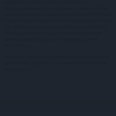
A videóban a miniszter arról is beszélt, hogy
pedagógusnapon azokat az embereket ünnepelik, akik nap
mint nap nevelnek, tanítanak, kompetenciákat fejlesztenek
és konfliktusokat kezelnek. Szerinte a pedagógusok munkája
"egy különleges hivatás, nem csupán tananyagot közvetít,
hanem embereket formál", ezért annak értékelése sem
lehet pusztán adminisztratív feladatok vagy számok
összesítése.
A miniszter megköszönte a pedagógusoknak a munkájukat,
az elkötelezettségüket és "a jövő nemzedékei iránt vállalt
felelősségüket".