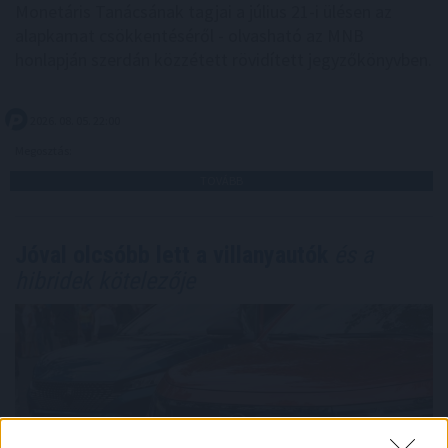
Monetáris Tanácsának tagjai a július 21-i ülésen az
alapkamat csökkentéséről - olvasható az MNB
honlapján szerdán közzétett rövidített jegyzőkönyvben.
2026. 08. 05. 22:00
Megosztás:
TOVÁBB
Jóval olcsóbb lett a villanyautók
és a
hibridek kötelezője