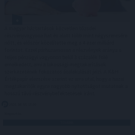
A magyar háztartások közvetlen tőzsdei
részvényvagyona hat év alatt több mint négyszeresére
nőtt, és először közelítette meg a 4 ezer milliárd
forintot. Ezzel párhuzamosan a részvények aránya a
teljes pénzügyi vagyonon belül 3 százalék fölé
emelkedett, ami a lakossági megtakarítások
szerkezetének fokozatos átalakulását jelzi. A K&H
Értékpapír elemzése szerint ez arra utal, hogy a hazai
megtakarítók egyre nagyobb nyitottságot mutatnak a
hosszú távú részvénybefektetések iránt.
2026. 08. 05. 13:00
Megosztás:
TOVÁBB