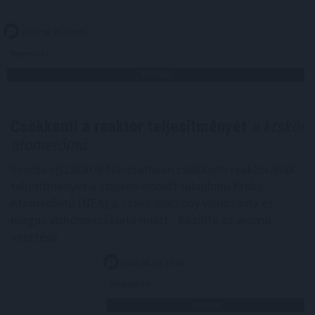
2026. 08. 06. 00:05
Megosztás:
TOVÁBB
Csökkenti a reaktor teljesítményét
a krskói
atomerőmű
Szerda éjszakától fokozatosan csökkenti reaktorának
teljesítményét a szlovén-horvát tulajdonú Krsko
Atomerőmű (NEK) a Száva alacsony vízhozama és
magas vízhőmérséklete miatt - közölte az erőmű
vezetése.
2026. 08. 05. 23:00
Megosztás:
TOVÁBB