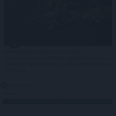
Kedvező hangulat jellemezte az európai
részvénypiacokat, a befektetők figyelmét elsősorban a
vállalati gyorsjelentések és a javuló eredménykilátások
kötötték le.
2026. 08. 05. 10:00
Megosztás:
TOVÁBB