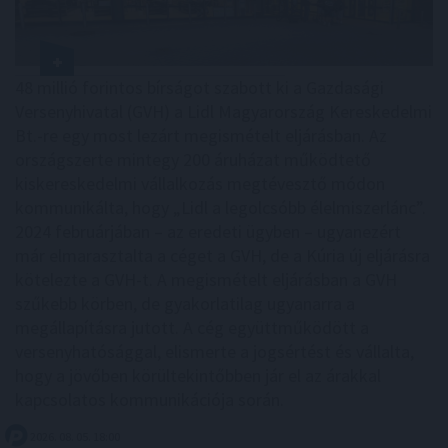
48 millió forintos bírságot szabott ki a Gazdasági
Versenyhivatal (GVH) a Lidl Magyarország Kereskedelmi
Bt.-re egy most lezárt megismételt eljárásban. Az
országszerte mintegy 200 áruházat működtető
kiskereskedelmi vállalkozás megtévesztő módon
kommunikálta, hogy „Lidl a legolcsóbb élelmiszerlánc”.
2024 februárjában – az eredeti ügyben – ugyanezért
már elmarasztalta a céget a GVH, de a Kúria új eljárásra
kötelezte a GVH-t. A megismételt eljárásban a GVH
szűkebb körben, de gyakorlatilag ugyanarra a
megállapításra jutott. A cég együttműködött a
versenyhatósággal, elismerte a jogsértést és vállalta,
hogy a jövőben körültekintőbben jár el az árakkal
kapcsolatos kommunikációja során.
2026. 08. 05. 18:00