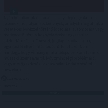
Nyári hőhullámok és tartós aszály idején gyakran
jelennek meg olyan közlemények, amelyek megtiltják a
vezetékes ivóvízzel történő locsolást, autómosást vagy
medencetöltést. A köznyelv ezeket egyszerűen
„vízkorlátozásnak” nevezi, jogilag azonban több,
egymástól eltérő intézkedésről lehet szó. Nem
mindegy, hogy vízhiány miatti települési korlátozásról,
műszaki üzemzavarról, ivóvízminőségi problémáról
vagy mezőgazdasági vízhasználat korlátozásáról
beszélünk.
2026. 08. 06. 01:00
Megosztás:
TOVÁBB