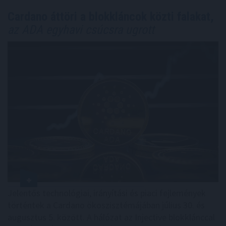
Cardano áttöri a blokkláncok közti falakat,
az ADA egyhavi csúcsra ugrott
Jelentős technológiai, irányítási és piaci fejlemények
történtek a Cardano ökoszisztémájában július 30. és
augusztus 5. között. A hálózat az Injective blokklánccal