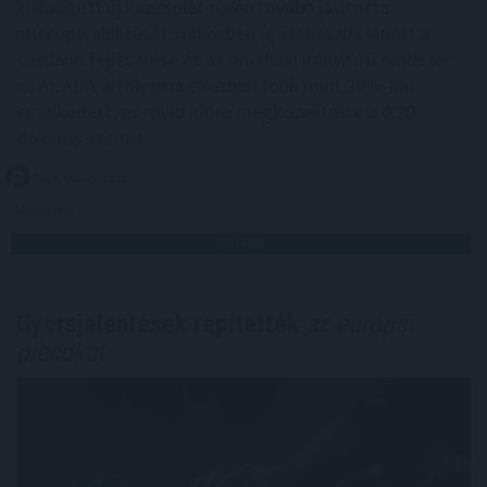
kialakított új kapcsolat révén tovább javította
interoperabilitását, miközben új szakaszba lépett a
Cardano fejlesztése és az on-chain irányítási rendszer
is. Az ADA árfolyama eközben több mint 20%-kal
emelkedett, és rövid időre megközelítette a 0,20
dolláros szintet.
2026. 08. 05. 12:00
Megosztás:
TOVÁBB
Gyorsjelentések repítették
az európai
piacokat