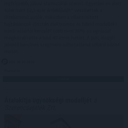
legfrissebb, júliusi statisztikái szerint. Egyetlen év alatt
több mint 12,5 ezer érdeklődőt* veszítettek a
dízelüzemű autók, miközben a villamosított
hajtásláncok (tisztán elektromos és hibrid modellek)
iránti vásárlói kereslet több mint 30%-os ugrással
megközelítette a havi 49 ezres határt. A piac alapját
jelentő benzines szegmens változatlanul szilárd bázist
mutat.
2026. 08. 06. 04:00
Megosztás:
TOVÁBB
Átalakítja ügynökségi modelljét
a
Szerencsejáték Zrt.