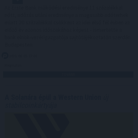
Az Erste Bank működési eredménye 11 százalékkal
nőtt, adózás utáni eredménye a magasabb adóterhek
miatt 20 százalékkal csökkent az idei első fél évben az
előző év azonos időszakához képest - ismertette a
bank elnök-vezérigazgatója sajtótájékoztatón szerdán
Budapesten.
2026. 08. 05. 17:00
Megosztás:
TOVÁBB
A Solanára épül a Western Union
új
stabilcoinkártyája