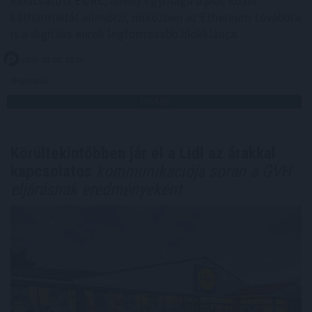
kibocsátott EURC, amely egymaga a piac közel
kétharmadát ellenőrzi, miközben az Ethereum továbbra
is a digitális eurók legfontosabb blokklánca.
2026. 08. 05. 19:00
Megosztás:
TOVÁBB
Körültekintőbben jár el a Lidl az árakkal
kapcsolatos
kommunikációja során a GVH
eljárásnak eredményeként