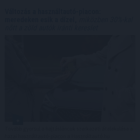
Változás a használtautó-piacon:
meredeken esik a dízel,
miközben 30%-kal
nőtt a zöld autók iránti kereslet
Tovább gyorsul a hajtásláncok szerkezeti átalakulása a
hazai használtautó-piacon a Használtautó.hu