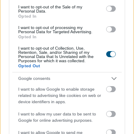
2026. 08. 05. 21:00
consent section.
I want to opt-out of the Sale of my
Personal Data.
Megosztás:
Opted In
TOVÁBB
I want to opt-out of processing my
Personal Data for Targeted Advertising.
Opted In
Vitézy Dávid: lassítja a vonatokat és
I want to opt-out of Collection, Use,
festéssel
is védi a síneket a hőségtől a
Retention, Sale, and/or Sharing of my
Personal Data that Is Unrelated with the
MÁV
Purposes for which it was collected.
Opted Out
Google consents
I want to allow Google to enable storage
related to advertising like cookies on web or
device identifiers in apps.
I want to allow my user data to be sent to
Google for online advertising purposes.
I want to allow Google to send me