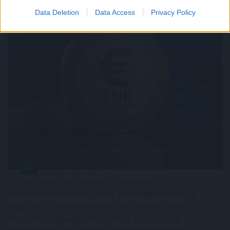
Data Deletion
Data Access
Privacy Policy
Új mérföldkőhöz érkezett az euróhoz kötött
stabilcoinok szektora: teljes piaci kapitalizációjuk
augusztus 5-én meghaladta a 810 millió dollárt. A
növekedés legnagyobb nyertese a Circle által