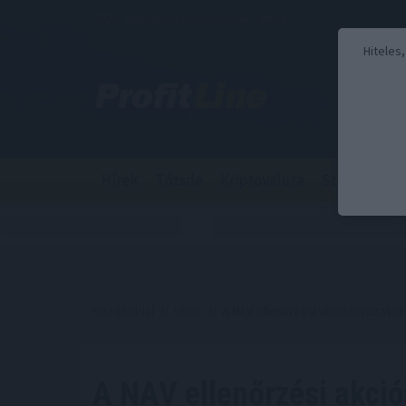
2026. augusztus 6., csütörtök - Berta
Hiteles
Hírek
Tőzsde
Kriptovaluta
Stabilcoin
Kezdőoldal
//
Hírek
// A NAV ellenőrzési akciósorozatot 
A NAV ellenőrzési akciós