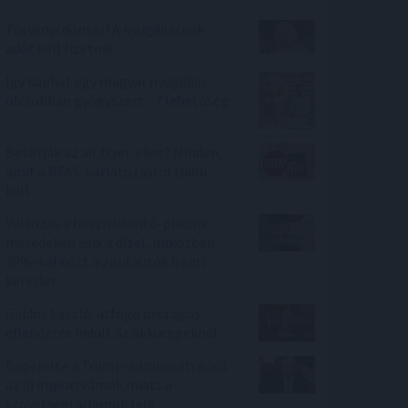
Törvényi döntés! A nyugdíjasnak
adót kell fizetnie
Így kaphat egy magyar nyugdíjas
olcsóbban gyógyszert - 7 lehetőség
Betiltják az air fryer-eket? Minden,
amit a PFAS-korlátozásról tudni
kell
Változás a használtautó-piacon:
meredeken esik a dízel, miközben
30%-kal nőtt a zöld autók iránti
kereslet
Gajdos László: átfogó országos
ellenőrzés indult az akkucégeknél
Beperelte a Trump-adminisztrációt
az új importvámok miatt a
szövetségi államok fele