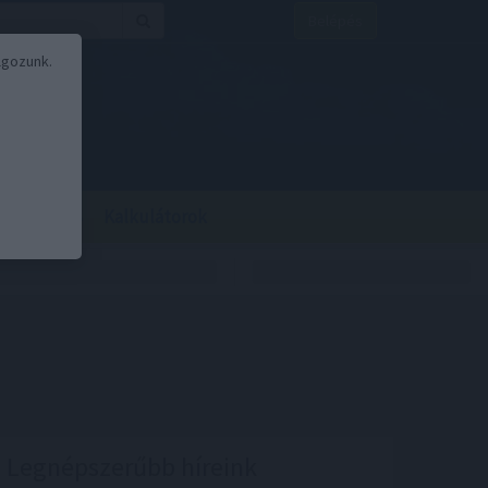
Belépés
lgozunk.
BOR
BIRS
Kalkulátorok
Legnépszerűbb híreink