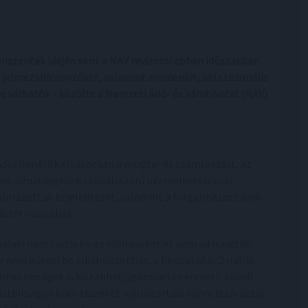
nszentek idején sem: a NAV revizorai ebben időszakban
, jelmezkölcsönzőket, valamint mindenkit, aki szezonális
e várhatók - közölte a Nemzeti Adó- és Vámhivatal (NAV)
adóellenőrök elsősorban a nyugta- és számlaadást, az
ine pénztárgépek szabályszerű üzemeltetését, az
almazottak bejelentését, valamint a forgalmazott áruk
detét vizsgálják.
valaki nem tartja be az előírásokat és nem ad nyugtát,
y nem jelenti be alkalmazottját, a hivatal akár 2 millió
intos bírságot is kiszabhat; igazolatlan eredetű árunál
i bírságon kívül tizenkét nyitvatartási napra lezárhatja