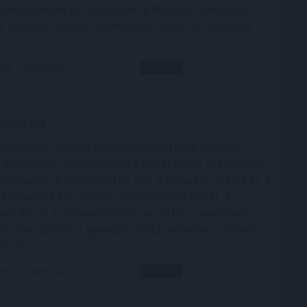
ekordszintre ért, miközben a Nasdaq Composite
s nap után először gyengült, és 0,8%-ot csökkent.
1:00
Megosztás:
TOVÁBB
zsdéken
itartott a vállalati eredményjelentések táplálta
Európában, ellensúlyozva a közel-keleti események
dalmakat. Rekordszinten zárt a Stoxx600, a DAX és a
iközben a FTSE szintén csúcsközelbe került. A
xek közül a bányavállalatok vezették a nyertesek
ez a lendületet a gyengülő dollár nyomán szárnyaló
ította.
0:00
Megosztás:
TOVÁBB