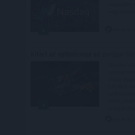
napközben r
négy pluszo
2026. 08. 06. 1
Kitart az optimizmus az
európai tő
Szerdán is k
optimizmus 
miatti aggo
CAC40 is, m
szektorinde
sorát, amih
arany biztos
2026. 08. 06. 1