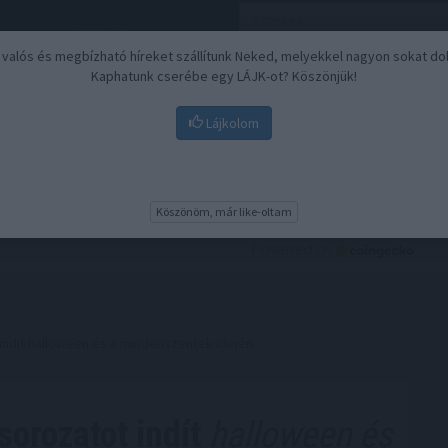
, valós és megbízható híreket szállítunk Neked, melyekkel nagyon sokat do
Kaphatunk cserébe egy LÁJK-ot? Köszönjük!
Lájkolom
Nyugdíj
Biztosítási befektetések
BU
Köszönöm, már like-oltam
indít halloween és a mindenszentek idején
orozatot indít
halloween és