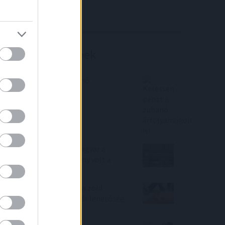
Richter elemzés
Befektetési tippek
Keressen pénzt a zuhanó
árfolyamokon is!
Mi történt a héten a magyar a
tőzsdén? Melyik részvény volt a
nyerő?
Újabb bankok álltak le a zöld
hitellel, alig maradt már lehetőség
az igénylésre