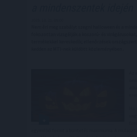
a mindenszentek idején
2025. 10. 21. 09:00
Nem éri meg szabályt szegni halloween és a minde
fokozottan vizsgálják a koszorú- és virágárusokat
termékekkel kereskedik; ellenőrzések országszert
kedden az MTI-nek küldött közleményében .
Az 
onl
alk
ere
Ha 
vag
for
egymillió forint a büntetés maximuma. A mulasztás