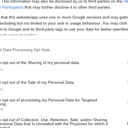
. This information may also be disclosed by us to third parties on the
IA
Participants
that may further disclose it to other third parties.
négy centimétert emelkedett
 that this website/app uses one or more Google services and may gath
nál az elmúlt 24 órában négy centimétert
including but not limited to your visit or usage behaviour. You may click 
 az emelkedő tendencia tovább folytatódott -
 to Google and its third-party tags to use your data for below specifi
 kormany.hu oldalon a hőségriasztásról csütörtök
ogle consent section.
zzétett jelentésében.
l Data Processing Opt Outs
4:00
Megosztás:
TOVÁBB
o opt-out of the Sharing of my personal data.
In
binson Tours
o opt-out of the Sale of my Personal Data.
In
elenséget jelentett az elsősorban bulgáriai
kínáló, bolgár bejegyzésű Robinson Tours utazási
to opt-out of processing my Personal Data for Targeted
rosult magyar utasok az ügyben a cég bolgár
ing.
In
hoz fordulhatnak - írta meg szerdán a Turizmus.com
kportál a Robinson levele alapján, amelyben utasait
o opt-out of Collection, Use, Retention, Sale, and/or Sharing
ersonal Data that Is Unrelated with the Purposes for which it
a.
lected.