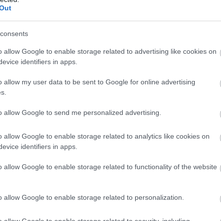
Out
3:00
Megosztás:
TOVÁBB
consents
o allow Google to enable storage related to advertising like cookies on
y alakult át
a magyar diákmunkapiac az
evice identifiers in apps.
o allow my user data to be sent to Google for online advertising
rodiák Iskolaszövetkezet tapasztalatai alapján a
s.
már nem kiegészítő munkaerőt, hanem jövőbeli
to allow Google to send me personalized advertising.
 keresnek a fiatalokban.
o allow Google to enable storage related to analytics like cookies on
evice identifiers in apps.
2:30
Megosztás:
TOVÁBB
o allow Google to enable storage related to functionality of the website
o allow Google to enable storage related to personalization.
o allow Google to enable storage related to security, including