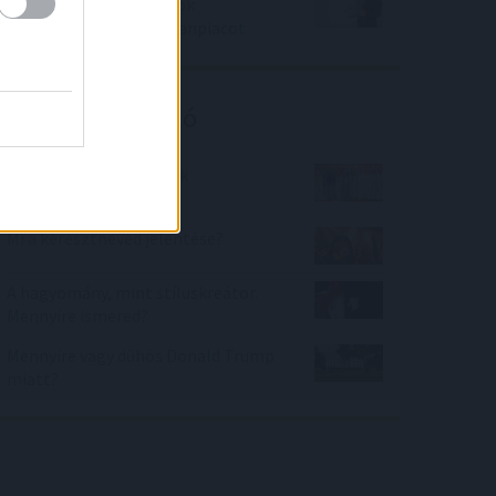
Felpörgette a falusi csok
országszerte az ingatlanpiacot
Kalkulátor ajánló
Gyermek és junior ruhák
méretezése
Mi a keresztneved jelentése?
A hagyomány, mint stíluskreátor.
Mennyire ismered?
Mennyire vagy dühös Donald Trump
miatt?