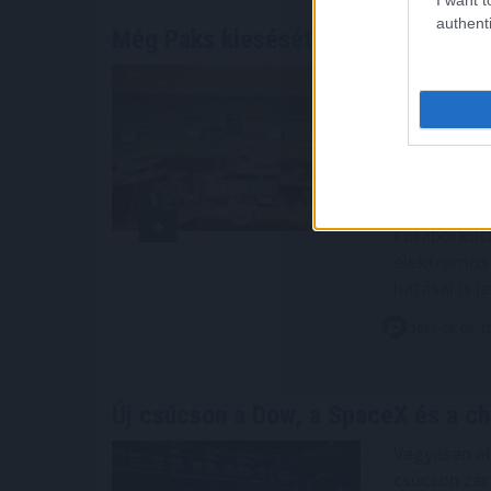
authenti
Még Paks kiesését is áthidalhatná
a
A paksi ato
korlátait, h
látványossá
mellett is 
kánikulában
importigény.
korábbi kuta
elektromos 
hatásai is 
2026. 08. 06. 1
Új csúcson a Dow, a SpaceX és a ch
Vegyesen al
csúcson zár