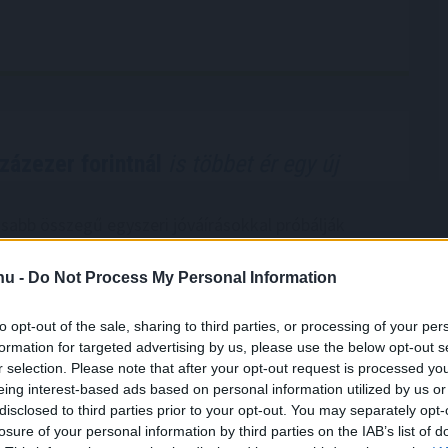
százezer forintnál
is többet ér egy új
abb összegű egyszeri jóváírásokkal próbálják
ábítani a bankot kereső vagy éppen váltó
okat a pénzintézetek. A BiztosDöntés.hu elemzése
.hu -
Do Not Process My Personal Information
éges ügyfelek számlavezetéséért folyó harcban a
vagy akár nullás havi díjak és átutalási költségek is
to opt-out of the sale, sharing to third parties, or processing of your per
őt jelentenek. A versenybe már itt beszálltak a
formation for targeted advertising by us, please use the below opt-out s
gáltatók.
r selection. Please note that after your opt-out request is processed y
eing interest-based ads based on personal information utilized by us or
5:00
Megosztás:
TOVÁBB
disclosed to third parties prior to your opt-out. You may separately opt-
losure of your personal information by third parties on the IAB’s list of