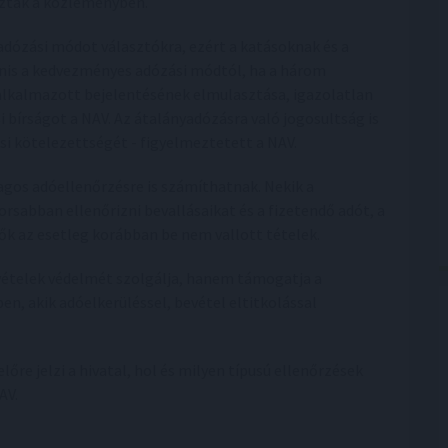
ozták a közleményben.
dózási módot választókra, ezért a katásoknak és a
anis a kedvezményes adózási módtól, ha a három
alkalmazott bejelentésének elmulasztása, igazolatlan
 bírságot a NAV. Az átalányadózásra való jogosultság is
si kötelezettségét - figyelmeztetett a NAV.
gos adóellenőrzésre is számíthatnak. Nekik a
rsabban ellenőrizni bevallásaikat és a fizetendő adót, a
k az esetleg korábban be nem vallott tételek.
vételek védelmét szolgálja, hanem támogatja a
en, akik adóelkerüléssel, bevétel eltitkolással
őre jelzi a hivatal, hol és milyen típusú ellenőrzések
AV.