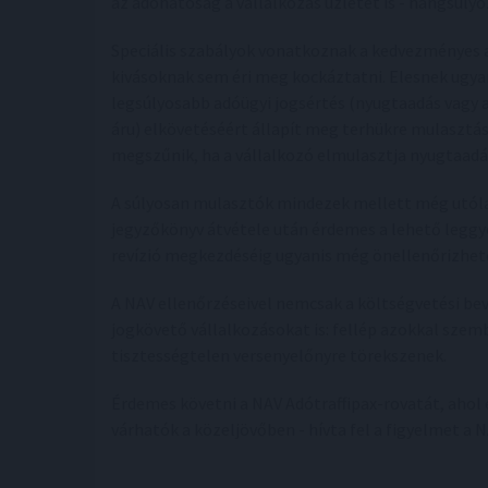
az adóhatóság a vállalkozás üzletét is - hangsúly
Speciális szabályok vonatkoznak a kedvezményes a
kivásoknak sem éri meg kockáztatni. Elesnek ugy
legsúlyosabb adóügyi jogsértés (nyugtaadás vagy 
áru) elkövetéséért állapít meg terhükre mulasztási
megszűnik, ha a vállalkozó elmulasztja nyugtaadá
A súlyosan mulasztók mindezek mellett még utóla
jegyzőkönyv átvétele után érdemes a lehető leggyo
revízió megkezdéséig ugyanis még önellenőrizhető
A NAV ellenőrzéseivel nemcsak a költségvetési be
jogkövető vállalkozásokat is: fellép azokkal szemb
tisztességtelen versenyelőnyre törekszenek.
Érdemes követni a NAV Adótraffipax-rovatát, ahol el
várhatók a közeljövőben - hívta fel a figyelmet a N