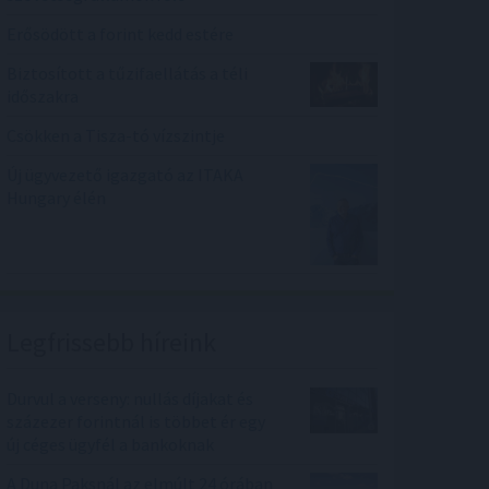
Erősödött a forint kedd estére
Biztosított a tűzifaellátás a téli
időszakra
Csökken a Tisza-tó vízszintje
Új ügyvezető igazgató az ITAKA
Hungary élén
Legfrissebb híreink
Durvul a verseny: nullás díjakat és
százezer forintnál is többet ér egy
új céges ügyfél a bankoknak
A Duna Paksnál az elmúlt 24 órában