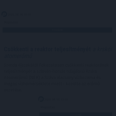
2026. 08. 06. 00:05
Megosztás:
TOVÁBB
Csökkenti a reaktor teljesítményét
a krskói
atomerőmű
Szerda éjszakától fokozatosan csökkenti reaktorának
teljesítményét a szlovén-horvát tulajdonú Krsko
Atomerőmű (NEK) a Száva alacsony vízhozama és
magas vízhőmérséklete miatt - közölte az erőmű
vezetése.
2026. 08. 05. 23:00
Megosztás:
TOVÁBB