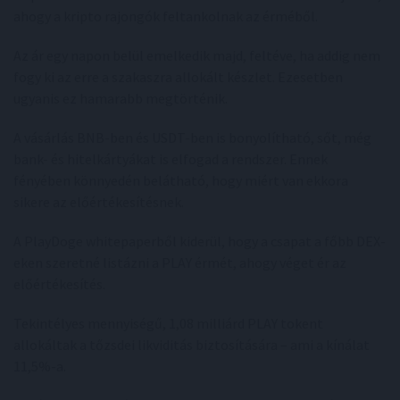
ahogy a kripto rajongók feltankolnak az érméből.
Az ár egy napon belül emelkedik majd, feltéve, ha addig nem
fogy ki az erre a szakaszra allokált készlet. Ezesetben
ugyanis ez hamarabb megtörténik.
A vásárlás BNB-ben és USDT-ben is bonyolítható, sőt, még
bank- és hitelkártyákat is elfogad a rendszer. Ennek
fényében könnyedén belátható, hogy miért van ekkora
sikere az előértékesítésnek.
A PlayDoge whitepaperből kiderül, hogy a csapat a főbb DEX-
eken szeretné listázni a PLAY érmét, ahogy véget ér az
előértékesítés.
Tekintélyes mennyiségű, 1,08 milliárd PLAY tokent
allokáltak a tőzsdei likviditás biztosítására – ami a kínálat
11,5%-a.