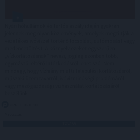
Nyári hőhullámok és tartós aszály idején gyakran
jelennek meg olyan közlemények, amelyek megtiltják a
vezetékes ivóvízzel történő locsolást, autómosást vagy
medencetöltést. A köznyelv ezeket egyszerűen
„vízkorlátozásnak” nevezi, jogilag azonban több,
egymástól eltérő intézkedésről lehet szó. Nem
mindegy, hogy vízhiány miatti települési korlátozásról,
műszaki üzemzavarról, ivóvízminőségi problémáról
vagy mezőgazdasági vízhasználat korlátozásáról
beszélünk.
2026. 08. 06. 01:00
Megosztás:
TOVÁBB