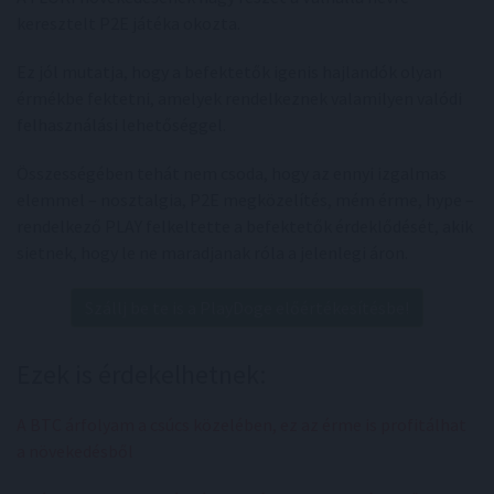
keresztelt P2E játéka okozta.
Ez jól mutatja, hogy a befektetők igenis hajlandók olyan
érmékbe fektetni, amelyek rendelkeznek valamilyen valódi
felhasználási lehetőséggel.
Összességében tehát nem csoda, hogy az ennyi izgalmas
elemmel – nosztalgia, P2E megközelítés, mém érme, hype –
rendelkező PLAY felkeltette a befektetők érdeklődését, akik
sietnek, hogy le ne maradjanak róla a jelenlegi áron.
Szállj be te is a PlayDoge előértékesítésbe!
Ezek is érdekelhetnek:
A BTC árfolyam a csúcs közelében, ez az érme is profitálhat
a növekedésből