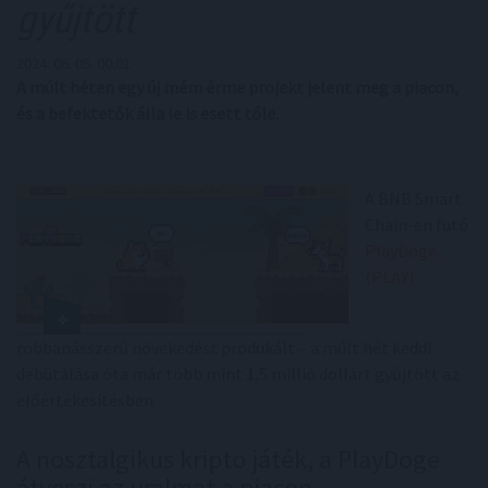
gyűjtött
2024. 06. 05. 00:01
A múlt héten egy új mém érme projekt jelent meg a piacon,
és a befektetők álla le is esett tőle.
A BNB Smart
Chain-en futó
PlayDoge
(PLAY)
robbanásszerű növekedést produkált – a múlt hét keddi
debütálása óta már több mint 1,5 millió dollárt gyűjtött az
előértékesítésben.
A nosztalgikus kripto játék, a PlayDoge
átveszi az uralmat a piacon