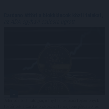
Cardano áttöri a blokkláncok közti falakat,
az ADA egyhavi csúcsra ugrott
Jelentős technológiai, irányítási és piaci fejlemények
történtek a Cardano ökoszisztémájában július 30. és