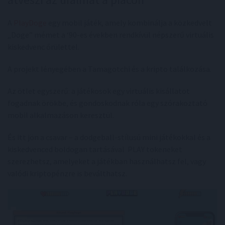
A
PlayDoge
egy mobil játék, amely kombinálja a közkedvelt
„Doge” mémet a ‘90-es években rendkívül népszerű virtuális
kiskedvenc őrülettel.
A projekt lényegében a Tamagotchi és a kripto találkozása.
Az ötlet egyszerű: a játékosok egy virtuális kisállatot
fogadnak örökbe, és gondoskodnak róla egy szórakoztató
mobil alkalmazáson keresztül.
És itt jön a csavar – a dodgeball-stílusú mini játékokkal és a
kiskedvenced boldogan tartásával PLAY tokeneket
szerezhetsz, amelyeket a játékban használhatsz fel, vagy
valódi kriptopénzre is beválthatsz.