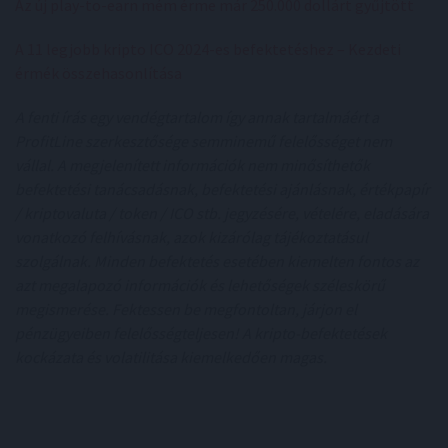
Az új play-to-earn mém érme már 250.000 dollárt gyűjtött
A 11 legjobb kripto ICO 2024-es befektetéshez – Kezdeti
érmék összehasonlítása
A fenti írás egy vendégtartalom így annak tartalmáért a
ProfitLine szerkesztősége semminemű felelősséget nem
vállal. A megjelenített információk nem minősíthetők
befektetési tanácsadásnak, befektetési ajánlásnak, értékpapír
/ kriptovaluta / token / ICO stb. jegyzésére, vételére, eladására
vonatkozó felhívásnak, azok kizárólag tájékoztatásul
szolgálnak. Minden befektetés esetében kiemelten fontos az
azt megalapozó információk és lehetőségek széleskörű
megismerése. Fektessen be megfontoltan, járjon el
pénzügyeiben felelősségteljesen! A kripto-befektetések
kockázata és volatilitása kiemelkedően magas.