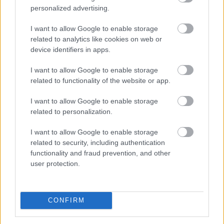
éves átlagdíja meghaladta a 263 ezer forintot.
personalized advertising.
2026. 08. 05. 21:00
I want to allow Google to enable storage
Megosztás:
related to analytics like cookies on web or
device identifiers in apps.
TOVÁBB
I want to allow Google to enable storage
related to functionality of the website or app.
Vitézy Dávid: lassítja a vonatokat és
festéssel
is védi a síneket a hőségtől a
I want to allow Google to enable storage
MÁV
related to personalization.
I want to allow Google to enable storage
related to security, including authentication
functionality and fraud prevention, and other
user protection.
CONFIRM