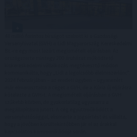
48 millió forintos bírságot szabott ki a Gazdasági
Versenyhivatal (GVH) a Lidl Magyarország Kereskedelmi
Bt.-re egy most lezárt megismételt eljárásban. Az
országszerte mintegy 200 áruházat működtető
kiskereskedelmi vállalkozás megtévesztő módon
kommunikálta, hogy „Lidl a legolcsóbb élelmiszerlánc”.
2024 februárjában – az eredeti ügyben – ugyanezért
már elmarasztalta a céget a GVH, de a Kúria új eljárásra
kötelezte a GVH-t. A megismételt eljárásban a GVH
szűkebb körben, de gyakorlatilag ugyanarra a
megállapításra jutott. A cég együttműködött a
versenyhatósággal, elismerte a jogsértést és vállalta,
hogy a jövőben körültekintőbben jár el az árakkal
kapcsolatos kommunikációja során.