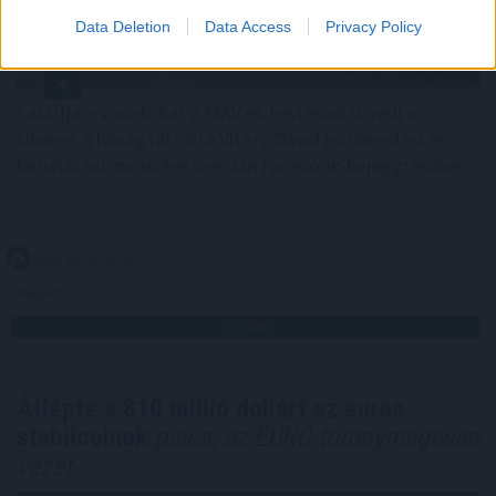
Data Deletion
Data Access
Privacy Policy
Lassítja a vonatokat a MÁV és festéssel is védi a
síneket a hőségtől - írta Vitézy Dávid közlekedési és
beruházási miniszter szerdán Facebook-bejegyzésében.
2026. 08. 05. 20:00
Megosztás:
TOVÁBB
Átlépte a 810 millió dollárt az eurós
stabilcoinok
piaca, az EURC toronymagasan
vezet