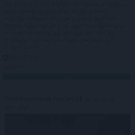
augusztus 5. között. A hálózat az Injective blokklánccal
kialakított új kapcsolat révén tovább javította
interoperabilitását, miközben új szakaszba lépett a
Cardano fejlesztése és az on-chain irányítási rendszer
is. Az ADA árfolyama eközben több mint 20%-kal
emelkedett, és rövid időre megközelítette a 0,20
dolláros szintet.
2026. 08. 05. 12:00
Megosztás:
TOVÁBB
Gyorsjelentések repítették
az európai
piacokat