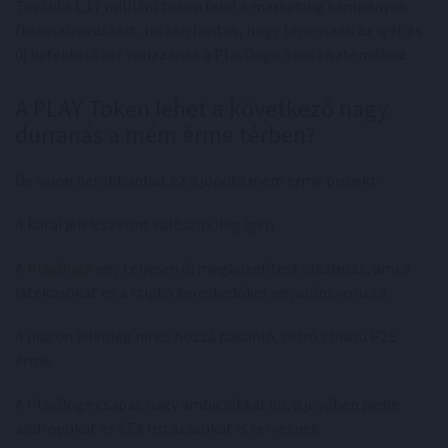
További 1,17 milliárd token felel a marketing kampányok
finanszírozásáért, hiszen fontos, hogy terjesszék az igét és
új befektetőket vonzzanak a PlayDoge ökoszisztémához.
A PLAY Token lehet a következő nagy
durranás a mém érme térben?
De vajon berobbanhat ez a jópofa mém érme projekt?
A korai jelek szerint valószínűleg igen.
A
PlayDoge
egy teljesen új megközelítést alkalmaz, ami a
játékosokat és a kripto kereskedőket egyaránt vonzza.
A piacon jelenleg nincs hozzá hasonló, retró stílusú P2E
érme.
A PlayDoge csapat nagy ambíciókkal bír, a jövőben pedig
airdropokat és CEX listázásokat is terveznek.