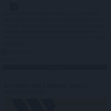
Az Erste Bank működési eredménye 11 százalékkal
nőtt, adózás utáni eredménye a magasabb adóterhek
miatt 20 százalékkal csökkent az idei első fél évben az
előző év azonos időszakához képest - ismertette a
bank elnök-vezérigazgatója sajtótájékoztatón szerdán
Budapesten.
2026. 08. 05. 17:00
Megosztás:
TOVÁBB
A Solanára épül a Western Union
új
stabilcoinkártyája