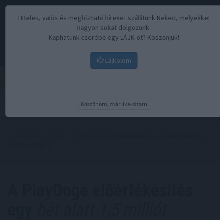
Hiteles, valós és megbízható híreket szállítunk Neked, melyekkel
nagyon sokat dolgozunk.
Kaphatunk cserébe egy LÁJK-ot? Köszönjük!
Lájkolom
Menü
Köszönöm, már like-oltam
Kezdőoldal
//
Hírek
// A PlayDoge előértékesítés egy hét alatt 1,5
milliót gyűjtött
A PlayDoge előértékesítés
egy
hét alatt 1,5 milliót