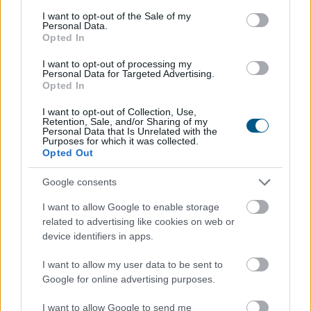
consent section.
I want to opt-out of the Sale of my
Personal Data.
Opted In
I want to opt-out of processing my
Personal Data for Targeted Advertising.
Opted In
I want to opt-out of Collection, Use,
Retention, Sale, and/or Sharing of my
Már a százezres nagyságrend felett van a magyar
Personal Data that Is Unrelated with the
Purposes for which it was collected.
villanyautó-flotta, ami bő 40 százalékos bővülést jelent
Opted Out
éves szinten. A Netrisknél kötött kgfb-szerződéseken
belül az elektromos személyautók aránya júniusra 3,6
Google consents
százalékra, a hibrideké pedig több mint 5 százalékra
I want to allow Google to enable storage
emelkedett. Az elektromos autók kötelező
related to advertising like cookies on web or
biztosításának féléves átlagdíja éves összevetésben 8
device identifiers in apps.
százalékkal, a hibrideké 12 százalékkal csökkent,
miközben a többi személyautónál mindössze 2
I want to allow my user data to be sent to
százalékos mérséklődés történt. A cascónál
Google for online advertising purposes.
ugyanakkor jelentős a különbség: az elektromos autók
I want to allow Google to send me