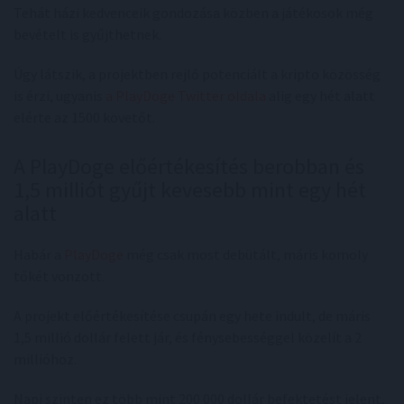
Tehát házi kedvenceik gondozása közben a játékosok még
bevételt is gyűjthetnek.
Úgy látszik, a projektben rejlő potenciált a kripto közösség
is érzi, ugyanis
a PlayDoge Twitter oldala
alig egy hét alatt
elérte az 1500 követőt.
A PlayDoge előértékesítés berobban és
1,5 milliót gyűjt kevesebb mint egy hét
alatt
Habár a
PlayDoge
még csak most debütált, máris komoly
tőkét vonzott.
A projekt előértékesítése csupán egy hete indult, de máris
1,5 millió dollár felett jár, és fénysebességgel közelít a 2
millióhoz.
Napi szinten ez több mint 200 000 dollár befektetést jelent,