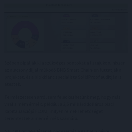
Szépen pipálják ki a szükséges pontokat a listájukon, hiszen
az alacsony díjjal működő BNB Smart Chain-en futtatják a
projektet, és a blokklánc specialista SolidProof auditján is
átestek.
Természetesen arról sem feledkezhetünk meg, hogy más
virális mém érmék, például a 2,6 milliárd dolláros piaci
kapitalizációjú FLOKI, milyen remek lehetőséget
teremtettek a mém érmék számára.
A FLOKI növekedésének nagy részét a Valhalla névre