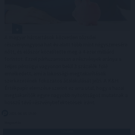
A magyar háztartások közvetlen tőzsdei
részvényvagyona hat év alatt több mint négyszeresére
nőtt, és először közelítette meg a 4 ezer milliárd
forintot. Ezzel párhuzamosan a részvények aránya a
teljes pénzügyi vagyonon belül 3 százalék fölé
emelkedett, ami a lakossági megtakarítások
szerkezetének fokozatos átalakulását jelzi. A K&H
Értékpapír elemzése szerint ez arra utal, hogy a hazai
megtakarítók egyre nagyobb nyitottságot mutatnak a
hosszú távú részvénybefektetések iránt.
2026. 08. 05. 13:00
Megosztás:
TOVÁBB