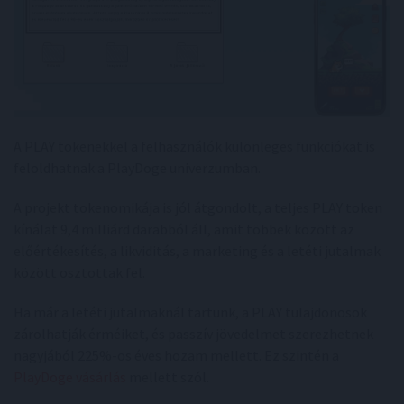
A PLAY tokenekkel a felhasználók különleges funkciókat is
feloldhatnak a PlayDoge univerzumban.
A projekt tokenomikája is jól átgondolt, a teljes PLAY token
kínálat 9,4 milliárd darabból áll, amit többek között az
előértékesítés, a likviditás, a marketing és a letéti jutalmak
között osztottak fel.
Ha már a letéti jutalmaknál tartunk, a PLAY tulajdonosok
zárolhatják érméiket, és passzív jövedelmet szerezhetnek
nagyjából 225%-os éves hozam mellett. Ez szintén a
PlayDoge vásárlás
mellett szól.