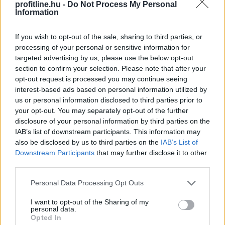
profitline.hu -
Do Not Process My Personal
Enyhangúlag szavaztak a Magyar Nemzeti Bank (MNB)
Information
Monetáris Tanácsának tagjai a július 21-i ülésen az
alapkamat csökkentéséről - olvasható az MNB
If you wish to opt-out of the sale, sharing to third parties, or
honlapján szerdán közzétett rövidített jegyzőkönyvben.
processing of your personal or sensitive information for
targeted advertising by us, please use the below opt-out
section to confirm your selection. Please note that after your
2026. 08. 05. 22:00
opt-out request is processed you may continue seeing
interest-based ads based on personal information utilized by
Megosztás:
us or personal information disclosed to third parties prior to
TOVÁBB
your opt-out. You may separately opt-out of the further
disclosure of your personal information by third parties on the
IAB’s list of downstream participants. This information may
Jóval olcsóbb lett a villanyautók
és a
also be disclosed by us to third parties on the
IAB’s List of
Downstream Participants
that may further disclose it to other
hibridek kötelezője
third parties.
Please note that this website/app uses one or more Google
Personal Data Processing Opt Outs
services and may gather and store information including but
not limited to your visit or usage behaviour. You may click to
I want to opt-out of the Sharing of my
personal data.
grant or deny consent to Google and its third-party tags to
Opted In
use your data for below specified purposes in below Google