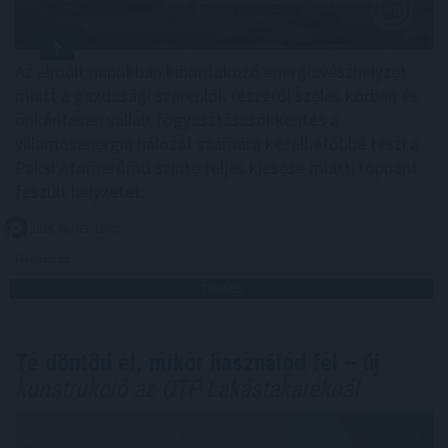
Az elmúlt napokban kibontakozó energiavészhelyzet
miatt a gazdasági szereplők részéről széles körben és
önkéntesen vállalt fogyasztáscsökkentés a
villamosenergia hálózat számára kezelhetőbbé teszi a
Paksi Atomerőmű szinte teljes kiesése miatti roppant
feszült helyzetet.
2026. 08. 05. 15:00
Megosztás:
TOVÁBB
Te döntöd el, mikor használod fel – új
konstrukció az OTP Lakástakaréknál