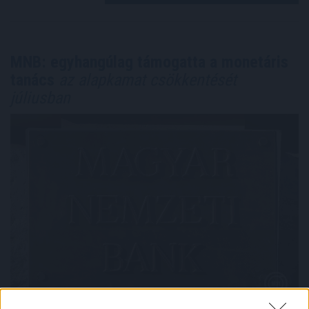
MNB: egyhangúlag támogatta a monetáris
tanács
az alapkamat csökkentését
júliusban