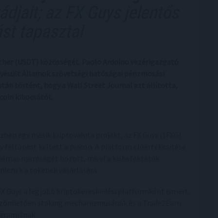
ádjait; az FX Guys jelentős
st tapasztal
ther (USDT) közösségét. Paolo Ardoino vezérigazgató
Egyesült Államok szövetségi hatóságai pénzmosási
tán történt, hogy a Wall Street Journal azt állította,
coin kibocsátót.
zben egy másik kriptovaluta projekt, az FX Guys ($FXG)
y feltűnést keltett a piacon. A platform előértékesítése
almas nyereséget hozott, mivel a kisbefektetők
nlenek a tokenek vásárlására.
FX Guys a legjobb kriptokereskedési platformként ismert,
zönhetően staking mechanizmusának és a Trade2Earn
gramjának.