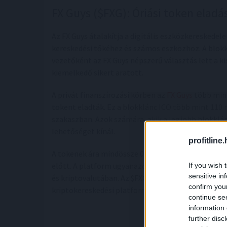
FX Guys ($FXG): Óriási token eladá
Az FX Guys átalakítja a digitális eszközkereskedel
kereskedési tőkéhez és számos eszközhöz. A blokk
vezetőként az FX Guys népszerű választás lett a k
kiemelkedő sikert aratott.
A privát finanszírozási körben az
FX Guys
több mint 
tokent eladták. Ez a blokklánc ICO több mint 110 m
szakaszban. Azok számára, akik a legjobb blokklán
lehetőséget kínál.
profitline
A tokenek ára mindössze 0,03 dollár, így a befekt
előtt. A platform ugyanazon a napon kezeli a befi
If you wish 
sensitive in
és kriptovalutában. Az $FXG vásárlására vagy eladá
confirm you
kriptokereskedési platform.
continue se
information 
>>>VÁSÁROLJ $
further disc