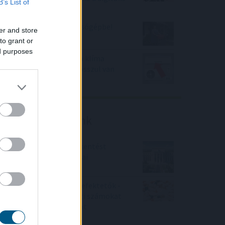
B’s List of
adózásban
Esővizet tegyünk a mosógépbe!
er and store
to grant or
ed purposes
100.000 forint is lehet a klíma
otthoni költsége, ha rosszul van
beállítva?
Friss elemzéseink
Fokozatos kamatcsökkentést
támogatnak az amerikai
jegybankárok
Örülhetnek a Richter befektetők -
piaci konszenzus feletti számokat
közölt a tőzsdei vállalat
4IG elemzés