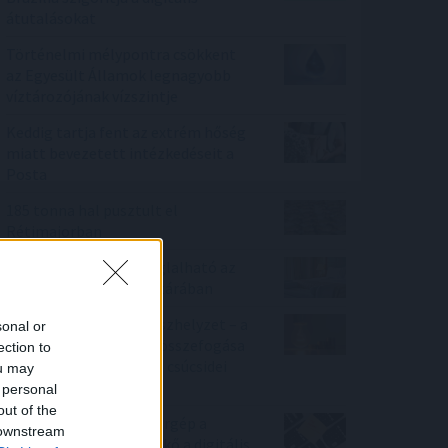
átutalásokat
Történelmi mélypontra csökkent
az Egyesült Államok legnagyobb
víztározójának vízszintje
Keddig tartja fent az extrém hőség
miatt bevezetett intézkedéseit a
Posta
185 tonna hal pusztult el
Rétimajorban
Már 100 szálláshely foglalható az
Aktív Kalandor Kalandtárában
Véget ért az energiavészhelyzet – a
sonal or
magyar vállalkozások összefogása
ection to
több mint 145 000 kWh csúcsidei
ou may
megtakarítást ért el
 personal
out of the
Hardveralapú e-pénztárgép a
 downstream
piacon – újabb mérföldkő a digitális