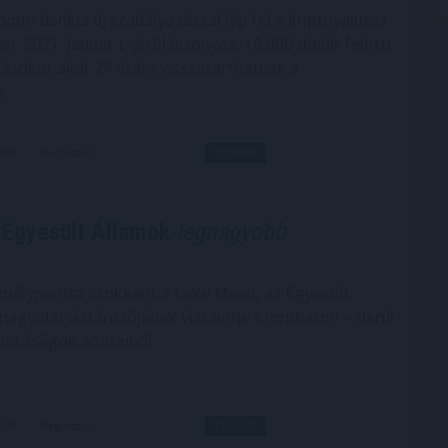
ponti bankja új szabályozással lép fel a kriptovalutás
en: 2027. január 1-jétől bizonyos, 10 000 dollár feletti
lásokat akár 24 órára visszatarthatnak a
k.
0:00
Megosztás:
TOVÁBB
 Egyesült Államok
legnagyobb
mélypontra csökkent a Lake Mead, az Egyesült
nagyobb víztározójának vízszintje szombaton – derül
 hatóságok adataiból.
9:00
Megosztás:
TOVÁBB