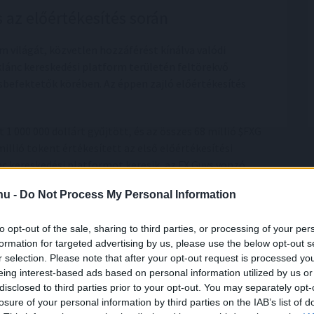
s az előértékesítés során
em világát, közvetlen hozzáférést kínálva valódi
lánc kereskedési platform területén feltörekvő
isbefektetők körében. Az éppen zajló előértékesítés
1 000 000 dollárt gyűjtött, és az összes 68 millió $FXG
illió tokent értékesített az első előértékesítési
c kereskedési platformot keresik, az FX Guys vonzó
.hu -
Do Not Process My Personal Information
etők hatalmas nyereséget érhetnek el még a bevezetés
zetéseket és kifizetéseket több mint 100 helyi valutában
to opt-out of the sale, sharing to third parties, or processing of your per
formation for targeted advertising by us, please use the below opt-out s
sára vonatkozó nulla adóval az FX Guys a legjobb
r selection. Please note that after your opt-out request is processed y
eing interest-based ads based on personal information utilized by us or
disclosed to third parties prior to your opt-out. You may separately opt-
FXG TOKENEKET ITT<<<
losure of your personal information by third parties on the IAB’s list of