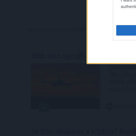
authenti
Több mint egymilliárd forinthoz
jut 
A három vidé
állami támo
Balaton Air
szombaton 
2026. 08. 09. 1
24 órás várakozás a kriptóra? Brazíl