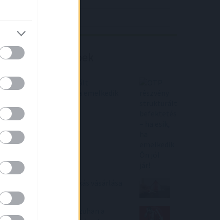
Richter elemzés
Befektetési tippek
OTP részvény strukturált
befektetés – ha esik, ha emelkedik
Ön jól jár!
Így nem lesz az első lakás vásárlása
kudarcok forrása
Hová meneküljünk, ha zuhan a