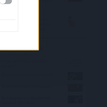
kriptó? – A biztonságos kripto-
befektetések toplistája
medvepiacon
Rátették még egy lapáttal a
bankok, öntik az extra pénzt a
babaváró hitelt igénylőkre
Kalkulátor ajánló
Milyen szám kerül a kérdőjel
helyére?
Milyen szinten beszélsz chatül?
Milyen kutyafajta illik hozzám?
Mennyi gépkocsi súlyadót kell
fizetnem 2017-ben?