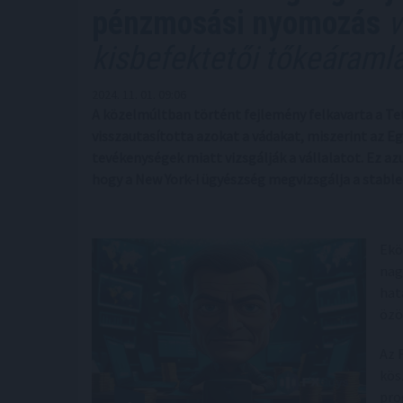
pénzmosási nyomozás
v
kisbefektetői tőkeáramlá
2024. 11. 01. 09:06
A közelmúltban történt fejlemény felkavarta a Te
visszautasította azokat a vádakat, miszerint az 
tevékenységek miatt vizsgálják a vállalatot. Ez azu
hogy a New York-i ügyészség megvizsgálja a stable
Ekö
nag
hat
özö
Az 
kös
pro