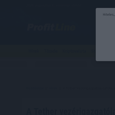
2026. augusztus 9., vasárnap - Emőd
Hiteles
Hírek
Tőzsde
Kriptovaluta
Stabilcoin
Kezdőoldal
//
Hírek
// A Tether vezérigazgatója cáfolja 
A Tether vezérigazgatója