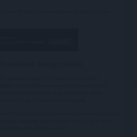
ktetők az FX Guys előértékesítésébe, és hogy mit lehet
lt entitások támogatásáról
ther semmilyen jelet nem látott egy szövetségi
zsgálják, hogy a stablecoin közvetve lehetővé tette-e
ülönösen azt ellenőrzik, hogy segítette-e olyan
a Hamasz, hogy titokban pénzt utaljanak.
á került. Szeptemberben a Consumers' Research közzétett
lanságát. A jelentés különösen kritizálta, hogy a Tether
 auditját, amit 2017-ben vállalt.