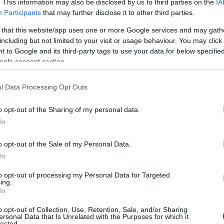
. This information may also be disclosed by us to third parties on the
IA
Participants
that may further disclose it to other third parties.
dési platform jelentős jutalmakkal
 that this website/app uses one or more Google services and may gath
including but not limited to your visit or usage behaviour. You may click 
rade2Earn program áll. A hagyományos platformoktól
 to Google and its third-party tags to use your data for below specifi
talmat, ha kereskedésük nyereséges, az FX Guys másképp
ogle consent section.
talmaz a kereskedési tevékenységükért, függetlenül az
l Data Processing Opt Outs
árul a $FXG tokenek megszerzéséhez. Ez a megközelítés
o opt-out of the Sharing of my personal data.
a tanulásra összpontosít. Az FX Guys egyedülálló staking
In
sztémát hoz létre.
o opt-out of the Sale of my Personal Data.
ket, hogy az éves kereskedési volumenből származó
In
 a résztvevők staking poolban lévő részesedésén alapul.
z előértékesítéshez, biztosítva a tokenek folyamatos
to opt-out of processing my Personal Data for Targeted
ing.
In
o opt-out of Collection, Use, Retention, Sale, and/or Sharing
ersonal Data that Is Unrelated with the Purposes for which it
lected.