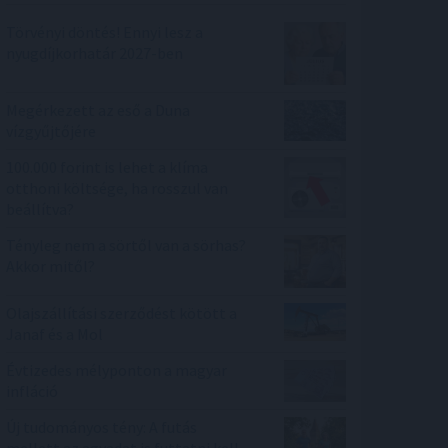
Törvényi döntés! Ennyi lesz a
nyugdíjkorhatár 2027-ben
Megérkezett az eső a Duna
vízgyűjtőjére
100.000 forint is lehet a klíma
otthoni költsége, ha rosszul van
beállítva?
Tényleg nem a sörtől van a sörhas?
Akkor mitől?
Olajszállítási szerződést kötött a
Janaf és a Mol
Évtizedes mélyponton a magyar
infláció
Új tudományos tény: A futás