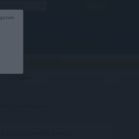
Belépés
lgozunk.
BOR
BIRS
Kalkulátorok
tői tőkeáramlást tapasztal
Legnépszerűbb híreink