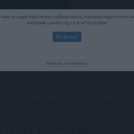
, valós és megbízható híreket szállítunk Neked, melyekkel nagyon sokat do
Kaphatunk cserébe egy LÁJK-ot? Köszönjük!
Lájkolom
Nyugdíj
Biztosítási befektetések
BU
Köszönöm, már like-oltam
a szövetségi pénzmosási nyomozás vádjait; az FX Guys jelentős kisbefekte
 cáfolja a szövetségi