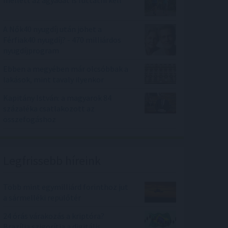
mellett az agyadat is futtatni kell
A Nők40 nyugdíj után jöhet a
Férfiak40 nyugdíj? - 470 milliárdos
nyugdíjprogram
Ebben a megyében már olcsóbbak a
lakások, mint tavaly ilyenkor
Kapitány István: a magyarok 84
százaléka csatlakozott az
összefogáshoz
Legfrissebb híreink
Több mint egymilliárd forinthoz jut
a sármelléki repülőtér
24 órás várakozás a kriptóra?
Brazília szigorítja a digitális