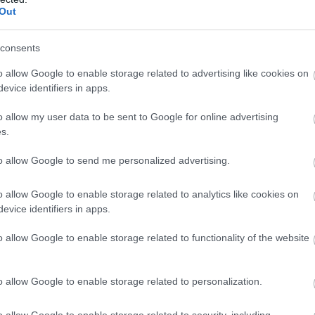
tségi vizsgálatról szóló vádakat,
az FX Guys
szárnyal,
Out
a kisbefektetők számára. Az olyan innovatív funkciókkal,
sért, az FX Guys a legjobb blokklánc ICO a piacon. Az
consents
sztül megkezdheted a befektetést.
o allow Google to enable storage related to advertising like cookies on
evice identifiers in apps.
bbi linkeket:
o allow my user data to be sent to Google for online advertising
er
|
Közösségi oldalak
|
Audit
s.
to allow Google to send me personalized advertising.
10 KÓDOT 10% BÓNUSZÉRT
o allow Google to enable storage related to analytics like cookies on
evice identifiers in apps.
ért a ProfitLine szerkesztősége semminemű felelősséget
o allow Google to enable storage related to functionality of the website
thetők befektetési tanácsadásnak, befektetési ajánlásnak,
re, vételére, eladására vonatkozó felhívásnak, azok
etés esetében kiemelten fontos az azt megalapozó
o allow Google to enable storage related to personalization.
. Fektessen be megfontoltan, járjon el pénzügyeiben
kázata és volatilitása kiemelkedően magas.
o allow Google to enable storage related to security, including