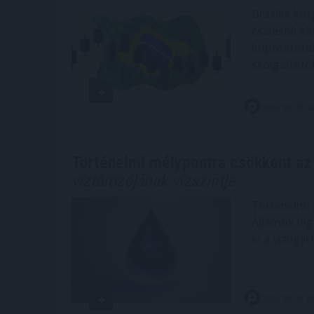
Brazília köz
csalások ell
kriptoátuta
szolgáltató
2026. 08. 09. 1
Történelmi mélypontra csökkent az
víztározójának vízszintje
Történelmi 
Államok leg
ki a vízügyi
2026. 08. 09. 0