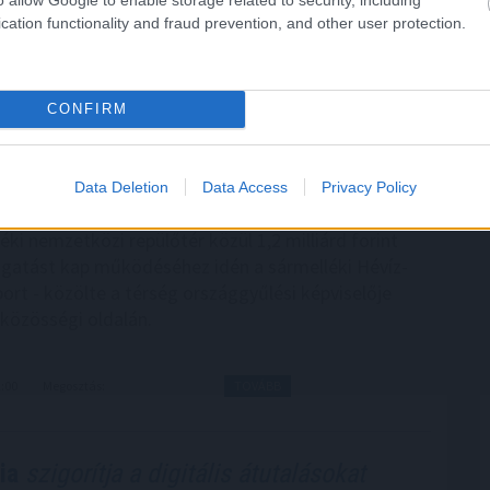
cation functionality and fraud prevention, and other user protection.
CONFIRM
Data Deletion
Data Access
Privacy Policy
a sármelléki repülőtér
ki nemzetközi repülőtér közül 1,2 milliárd forint
gatást kap működéséhez idén a sármelléki Hévíz-
port - közölte a térség országgyűlési képviselője
közösségi oldalán.
1:00
Megosztás:
TOVÁBB
ia
szigorítja a digitális átutalásokat