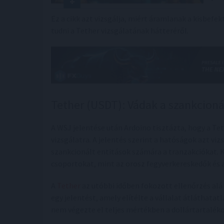
Ez a cikk azt vizsgálja, miért áramlanak a kisbefe
tudni a Tether vizsgálatának hátteréről.
Tether (USDT): Vádak a szankcioná
A WSJ jelentése után Ardoino tisztázta, hogy a Te
vizsgálatra. A jelentés szerint a hatóságok azt vi
szankcionált entitások számára a tranzakciókat. K
csoportokat, mint az orosz fegyverkereskedők és 
A
Tether
az utóbbi időben fokozott ellenőrzés al
egy jelentést, amely elítélte a vállalat átláthatat
nem végezte el teljes mértékben a dollártartalékok