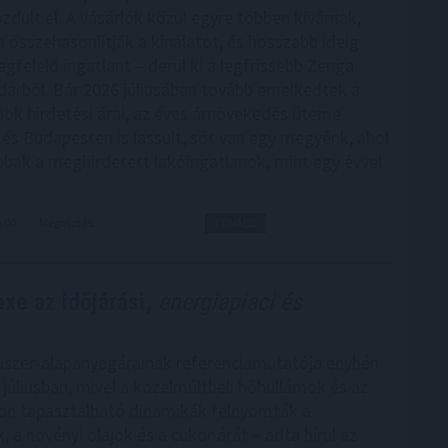
zdult el. A vásárlók közül egyre többen kivárnak,
 összehasonlítják a kínálatot, és hosszabb ideig
gfelelő ingatlant – derül ki a legfrissebb Zenga
darból. Bár 2026 júliusában tovább emelkedtek a
nok hirdetési árai, az éves árnövekedés üteme
és Budapesten is lassult, sőt van egy megyénk, ahol
bak a meghirdetett lakóingatlanok, mint egy évvel
6:00
Megosztás:
TOVÁBB
xe az időjárási,
energiapiaci és
iszer-alapanyagárainak referenciamutatója enyhén
júliusban, mivel a közelmúltbeli hőhullámok és az
on tapasztalható dinamikák felnyomták a
 a növényi olajok és a cukor árát – adta hírül az