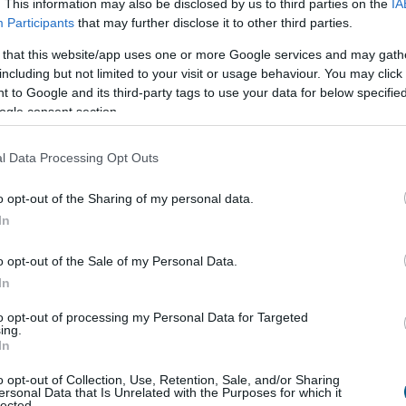
ülhet el: a helyi stabilcoinok akár még egyszerűbbé is
. This information may also be disclosed by us to third parties on the
IA
Participants
that may further disclose it to other third parties.
ollárba való menekülést, különösen a feltörekvő
ol eleve erős a devizagyengüléstől és inflációtól
 that this website/app uses one or more Google services and may gath
.
including but not limited to your visit or usage behaviour. You may click 
 to Google and its third-party tags to use your data for below specifi
1:00
Megosztás:
TOVÁBB
ogle consent section.
l Data Processing Opt Outs
ejlesztés kezdődött Békésen
o opt-out of the Sharing of my personal data.
ió forint uniós támogatásból digitális
In
dzsment-rendszert alakítanak ki több
nyben és egyéb intézményben Békésen -
o opt-out of the Sale of my Personal Data.
a az önkormányzat az MTI-t.
In
to opt-out of processing my Personal Data for Targeted
0:00
Megosztás:
TOVÁBB
ing.
In
o opt-out of Collection, Use, Retention, Sale, and/or Sharing
ersonal Data that Is Unrelated with the Purposes for which it
lected.