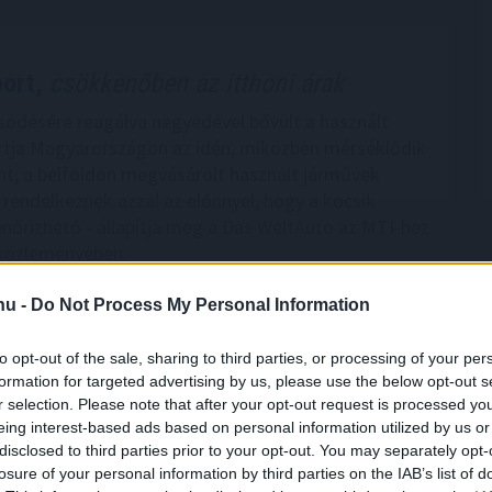
ort,
csökkenőben az itthoni árak
ősödésére reagálva negyedével bővült a használt
tja Magyarországon az idén, miközben mérséklődik
zint; a belföldön megvásárolt használt járművek
rendelkeznek azzal az előnnyel, hogy a kocsik
lenőrizhető - állapítja meg a Das WeltAuto az MTI-hez
 közleményében.
2:00
Megosztás:
TOVÁBB
.hu -
Do Not Process My Personal Information
to opt-out of the sale, sharing to third parties, or processing of your per
coinok
felgyorsíthatják a dollárosodást
formation for targeted advertising by us, please use the below opt-out s
r selection. Please note that after your opt-out request is processed y
kus védekezésnek tűnhet saját, helyi devizához
eing interest-based ads based on personal information utilized by us or
lcoint indítani a dolláralapú digitális tokenek
disclosed to third parties prior to your opt-out. You may separately opt-
el szemben. Az IMF szerint azonban ez könnyen
losure of your personal information by third parties on the IAB’s list of