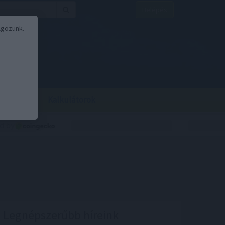
Belépés
lgozunk.
BOR
BIRS
Kalkulátorok
Legnépszerűbb híreink