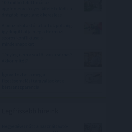
100 millió felett már az
agglomeráció nyer, kifelé tolódik a
drágább ingatlanok kereslete
A benzinkutaktól a boltok polcaiig:
így drágíthatja meg a Hormuzi-
szoros konfliktusa a
mindennapokat
Tényleg nem a sörtől van a sörhas?
Akkor mitől?
Így változtatja meg a
fizetésemelési tárgyalásokat a
bértranszparencia
Legfrissebb híreink
Negyedével nőtt a használtautó-