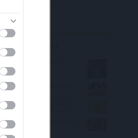
4IG elemzés
Richter elemzés
Befektetési tippek
A Wells Fargo varázsgömbje
hétezret lát jövőre
A kormány kismiska a bankokhoz
képest
2 befektetés, amivel a legjobban
biztosíthatod a családod jövőjét
Lakáshitel kamatcsökkentés?! Ilyet
is hoz a banki verseny!