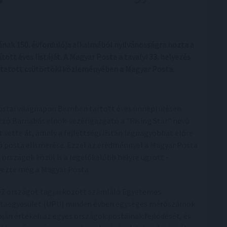
ak 150. évfordulója alkalmából nyilvánosságra hozta a
ított éves listáját. A Magyar Posta a tavalyi 33. helyezés
koztatott csütörtöki közleményében a Magyar Posta.
ostai világnapon Bernben tartott éves ünnepi ülésen
czó Barnabás elnök-vezérigazgató a "Rising Star" nevű
at vette át, amely a fejlettségi listán legnagyobbat előre
ő posta elismerése. Ezzel az eredménnyel a Magyar Posta
4 országok közül is a legelőkelőbb helyre ugrott -
yezte meg a Magyar Posta.
92 országot tagjai között számláló Egyetemes
taegyesület (UPU) minden évben egységes mérőszámok
pján értékeli az egyes országok postáinak fejlődését, és