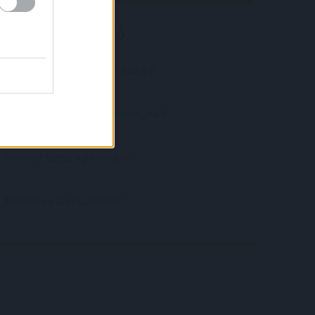
Kalkulátor ajánló
Mennyi időt töltöttél el eddig a
Candy Crash játékkal?
Hányast kapnál irodalomból, ha 6.
osztályos lennél?
Mennyit tudsz a pálinkáról?
Mekkora a szerszámom?