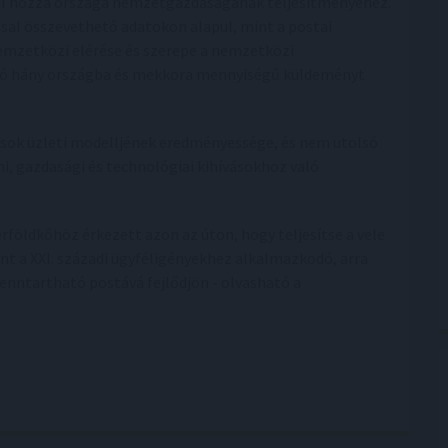
rul hozzá országa nemzetgazdaságának teljesítményéhez.
sal összevethető adatokon alapul, mint a postai
emzetközi elérése és szerepe a nemzetközi
ató hány országba és mekkora mennyiségű küldeményt
ások üzleti modelljének eredményessége, és nem utolsó
i, gazdasági és technológiai kihívásokhoz való
rföldkőhöz érkezett azon az úton, hogy teljesítse a vele
nt a XXI. századi ügyféligényekhez alkalmazkodó, arra
fenntartható postává fejlődjön - olvasható a