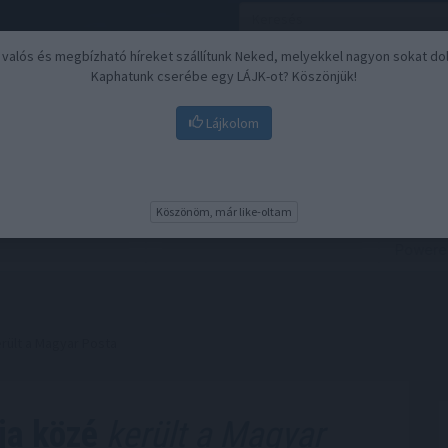
, valós és megbízható híreket szállítunk Neked, melyekkel nagyon sokat do
Kaphatunk cserébe egy LÁJK-ot? Köszönjük!
Lájkolom
Nyugdíj
Biztosítási befektetések
BU
Köszönöm, már like-oltam
erült a Magyar Posta
ja közé
került a Magyar