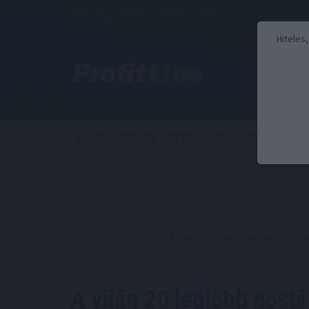
2026. augusztus 8., szombat - László
Hiteles
Hírek
Tőzsde
Kriptovaluta
Stabilcoin
Kezdőoldal
//
Hírek
// A világ 20 legjobb postája közé k
A világ 20 legjobb postá