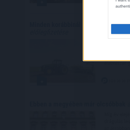
2026. 08. 08. 0
authenti
Minden korábbinál hamarabb kezdőd
előlegfizetése
Minden korá
agrártámoga
augusztus k
élelmiszer-
2026. 08. 08. 0
Ebben a megyében már olcsóbbak
a
Míg év elejé
drágulás le
az árrobban