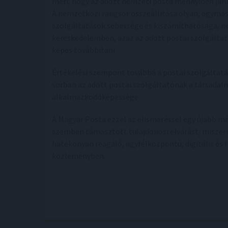
méri, hogy az adott nemzeti posta mennyiben já
A nemzetközi rangsor összeállítása olyan, egymás
szolgáltatások sebessége és kiszámíthatósága, n
kereskedelemben, azaz az adott postai szolgált
képes továbbítani.
Értékelési szempont továbbá a postai szolgáltat
sorban az adott postai szolgáltatónak a társadalm
alkalmazkodóképessége.
A Magyar Posta ezzel az elismeréssel egy újabb mé
szemben támasztott tulajdonosi elvárást, miszeri
hatékonyan reagáló, ügyfélközpontú, digitális és 
közleményben.