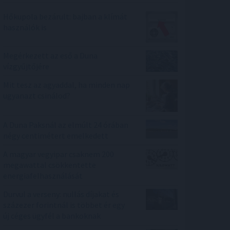
Hőkupola bezárult: bajban a klímát
használók is
Megérkezett az eső a Duna
vízgyűjtőjére
Mit tesz az agyaddal, ha minden nap
ugyanazt csinálod?
A Duna Paksnál az elmúlt 24 órában
négy centimétert emelkedett
A magyar vegyipar csaknem 200
megawattal csökkentette
energiafelhasználását
Durvul a verseny: nullás díjakat és
százezer forintnál is többet ér egy
új céges ügyfél a bankoknak