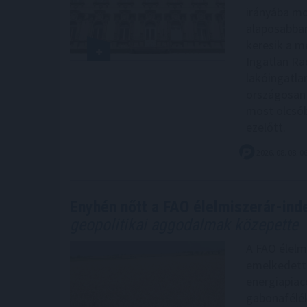
irányába mo
alaposabban
keresik a me
Ingatlan Ra
lakóingatla
országosan 
most olcsób
ezelőtt.
2026. 08. 08. 0
Enyhén nőtt a FAO élelmiszerár-inde
geopolitikai aggodalmak közepette
A FAO élelm
emelkedett 
energiapiac
gabonafélék,