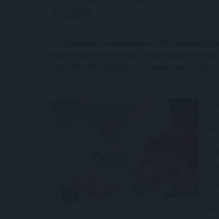
Posta
2024. 10. 10. 12:30
Az Egyetemes Postaegyesület (UPU) megalapításán
világ postáinak fejlettségi szintje alapján összeáll
után idén a 20. helyre került a rangsorban - tájé
A P
Bal
díj
lép
a V
jeg
A 1
Pos
ala