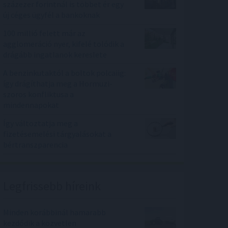
százezer forintnál is többet ér egy
új céges ügyfél a bankoknak
100 millió felett már az
agglomeráció nyer, kifelé tolódik a
drágább ingatlanok kereslete
A benzinkutaktól a boltok polcaiig:
így drágíthatja meg a Hormuzi-
szoros konfliktusa a
mindennapokat
Így változtatja meg a
fizetésemelési tárgyalásokat a
bértranszparencia
Legfrissebb híreink
Minden korábbinál hamarabb
kezdődik a közvetlen