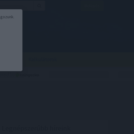
Belépés
lgozunk.
BOR
BIRS
Kalkulátorok
Legnépszerűbb híreink