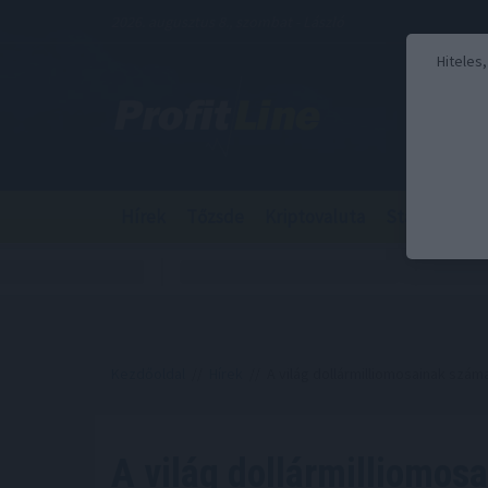
2026. augusztus 8., szombat - László
Hiteles
Hírek
Tőzsde
Kriptovaluta
Stabilcoin
Kezdőoldal
//
Hírek
// A világ dollármilliomosainak szám
A világ dollármilliomos