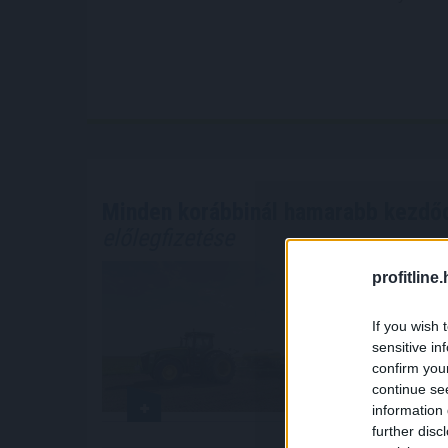
Minden korábbinál hamarabb kezdőd
előlegfizetése
Minden korá
profitline
agrártámoga
augusztus k
If you wish 
élelmiszer-
sensitive in
confirm you
continue se
2026. 08. 08. 0
information 
further disc