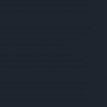
ák az összes milliomos 9,3 százalékát. Az 1 millió és 5
ortja létszámában a legnagyobb, 22,65 millióan vannak,
 32,9 ezer milliárd dollárra, az ázsiai és csendes-óceáni
rra, Európában 8 százalékkal 20,5 ezer milliárd dollárra,
lárra, Afrikában pedig 7 százalékkal 2100 milliárd
ékkal 3500 milliárd dollárra csökkent.
a 9,1 százalékkal 9,2 millióra, Ázsiában 9,4
l 6,1 millióra, Latin-Amerikában 0,3 százalékkal 600
 nőtt, ugyanakkor a Közel-Keleten 1,4 százalékkal 900
alékát tartották részvényekben, ami növekedés az egy
zpénzben tartott aránya 26 százalékról 24 százalékra
zökben 18 százalékról 20 százalékra emelkedett. Az
míg az alternatív eszközökbe történő befektetések 15