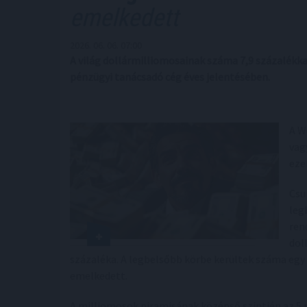
emelkedett
2026. 06. 06. 07:00
A világ dollármilliomosainak száma 7,9 százalékkal
pénzügyi tanácsadó cég éves jelentésében.
A W
vag
eze
Csu
leg
ren
dol
százaléka. A legbelsőbb körbe kerültek száma egy é
emelkedett.
A milliomosok piramisának középső szintjén az 5 m