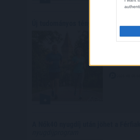
authenti
Új tudományos tény: A futás mellet
Közismert, 
érrendszert
megőrzéséh
.
2026. 08. 08. 0
A Nők40 nyugdíj után jöhet a Férfia
nyugdíjprogram