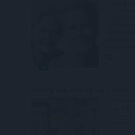
A férfiak s
után igényb
intézkedés
következmén
nyugdíjszak
jelenlegi ér
meghaladha
2026. 08. 08. 0
Tényleg nem a sörtől van
a sörhas? 
A sörhas el
olyan külön
sört, majd 
csomagolja