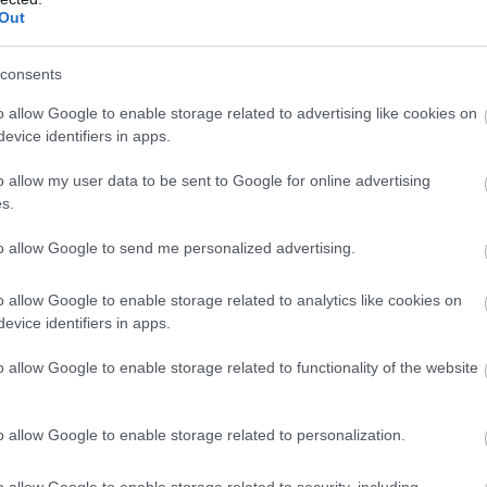
Out
iszer-alapanyagárainak referenciamutatója enyhén
júliusban, mivel a közelmúltbeli hőhullámok és az
consents
on tapasztalható dinamikák felnyomták a
o allow Google to enable storage related to advertising like cookies on
 a növényi olajok és a cukor árát – adta hírül az
evice identifiers in apps.
zésügyi és Mezőgazdasági Szervezete (FAO).
o allow my user data to be sent to Google for online advertising
5:00
Megosztás:
TOVÁBB
s.
to allow Google to send me personalized advertising.
őjére
o allow Google to enable storage related to analytics like cookies on
evice identifiers in apps.
 a rég várt eső a Duna vízgyűjtőjére, a folyó
gi szakaszán azonban továbbra is csak pár
o allow Google to enable storage related to functionality of the website
s vízszintváltozások jellemzőek - közölte az
zügyi Főigazgatóság sajtóosztálya az MTI-vel
o allow Google to enable storage related to personalization.
4:00
Megosztás:
TOVÁBB
o allow Google to enable storage related to security, including