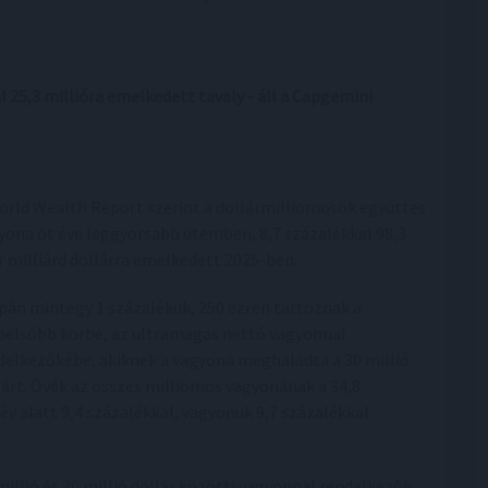
 25,3 millióra emelkedett tavaly - áll a Capgemini
orld Wealth Report szerint a dollármilliomosok együttes
yona öt éve leggyorsabb ütemben, 8,7 százalékkal 98,3
r milliárd dollárra emelkedett 2025-ben.
pán mintegy 1 százalékuk, 250 ezren tartoznak a
belsőbb körbe, az ultramagas nettó vagyonnal
delkezőkébe, akiknek a vagyona meghaladta a 30 millió
lárt. Övék az összes milliomos vagyonának a 34,8
v alatt 9,4 százalékkal, vagyonuk 9,7 százalékkal
illió és 30 millió dollár közötti vagyonnal rendelkezők