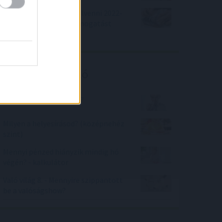
Lakáshitel szeretnél felvenni 2022-
ben? Akkor sok-sok támogatást
kaphatsz!
Kalkulátor ajánló
Partiképes pasi vagyok?
Milyen a helyesírásod? (középnehéz
szint)
Mennyi pénzed hiányzik mindig hó
végén? - kalkulátor
Való világ 8. - Mennyire szippantott
be a valóságshow?