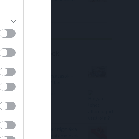
közölt a tőzsdei vállalat
4IG elemzés
Richter elemzés
Befektetési tippek
CSOK 2022 - Családi
Otthonteremtési támogatások –
változó feltételek 2022-ben
Hogyan lehet állampapírt
vásárolni?
Kiszámolták, mennyivel drágítják a
hiteltörlesztőket a kamatemelések