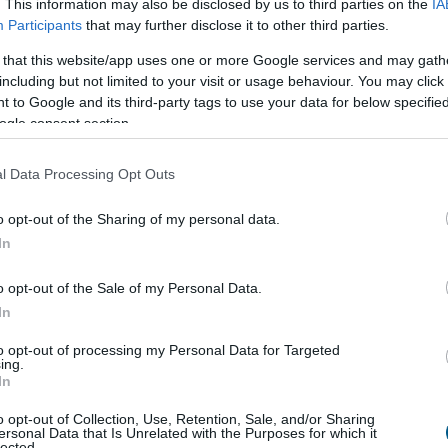
. This information may also be disclosed by us to third parties on the
IA
Participants
that may further disclose it to other third parties.
 lakások, mint tavaly ilyenkor
 that this website/app uses one or more Google services and may gath
n sokan attól tartottak, hogy idén is jelentős
including but not limited to your visit or usage behaviour. You may click 
sz a lakáspiacon, mostanra egyértelművé vált, hogy
 to Google and its third-party tags to use your data for below specifi
ás kifulladt, és a piac a fokozatos normalizálódás
ogle consent section.
zdult el. A vásárlók közül egyre többen kivárnak,
 összehasonlítják a kínálatot, és hosszabb ideig
l Data Processing Opt Outs
gfelelő ingatlant – derül ki a legfrissebb Zenga
darból. Bár 2026 júliusában tovább emelkedtek a
o opt-out of the Sharing of my personal data.
nok hirdetési árai, az éves árnövekedés üteme
In
és Budapesten is lassult, sőt van egy megyénk, ahol
bak a meghirdetett lakóingatlanok, mint egy évvel
o opt-out of the Sale of my Personal Data.
In
to opt-out of processing my Personal Data for Targeted
6:00
Megosztás:
TOVÁBB
ing.
In
o opt-out of Collection, Use, Retention, Sale, and/or Sharing
xe az időjárási,
energiapiaci és
ersonal Data that Is Unrelated with the Purposes for which it
lected.