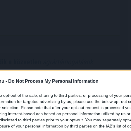
ik a közvetlen
agrártámogatások
bbinál hamarabb kezdődik a közvetlen
.hu -
Do Not Process My Personal Information
tások előlegfizetése idén, az utalások már
özepén indulhatnak - jelentette be az agrár- és
to opt-out of the sale, sharing to third parties, or processing of your per
gazdasági miniszter videóüzenetben pénteken.
formation for targeted advertising by us, please use the below opt-out s
r selection. Please note that after your opt-out request is processed y
eing interest-based ads based on personal information utilized by us or
7:00
Megosztás:
TOVÁBB
disclosed to third parties prior to your opt-out. You may separately opt-
losure of your personal information by third parties on the IAB’s list of