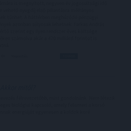
zámára is megnyitott, negyven év jogosultsági idő
e vehető nyugdíj első pillantásra méltányos
nek tűnhet. A háttérben meghúzódó pénzügyi
yek azonban súlyosak lehetnek: Farkas András
értő szerint egy ilyen rendszer éves költsége
téken számolva akár a 470 milliárd forintot is
tná.
2:00
Megosztás:
TOVÁBB
Akkor mitől?
nevezés félrevezetőbb, mint gondolnánk. Nem létezik
leges biológiai kapcsoló, amely felismeri a korsó
annak energiáját egyenesen a köldök köré
.