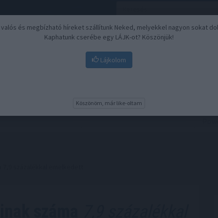
, valós és megbízható híreket szállítunk Neked, melyekkel nagyon sokat do
Kaphatunk cserébe egy LÁJK-ot? Köszönjük!
Lájkolom
Nyugdíj
Biztosítási befektetések
BU
Köszönöm, már like-oltam
a 7,9 százalékkal emelkedett
ainak száma
7,9 százalékkal