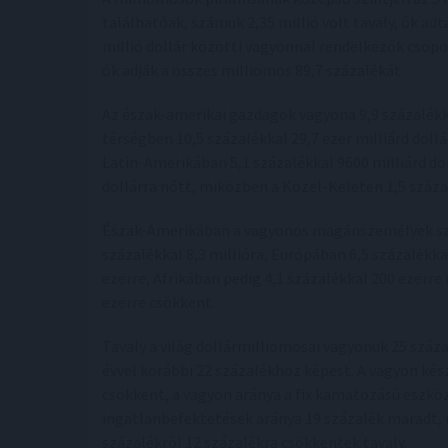
találhatóak, számuk 2,35 millió volt tavaly, ők adt
millió dollár közötti vagyonnal rendelkezők csop
ők adják a összes milliomos 89,7 százalékát.
Az észak-amerikai gazdagok vagyona 9,9 százalékkal
térségben 10,5 százalékkal 29,7 ezer milliárd dollá
Latin-Amerikában 5,1 százalékkal 9600 milliárd dol
dollárra nőtt, miközben a Közel-Keleten 1,5 százal
Észak-Amerikában a vagyonos magánszemélyek szám
százalékkal 8,3 millióra, Európában 6,5 százalékka
ezerre, Afrikában pedig 4,1 százalékkal 200 ezerre
ezerre csökkent.
Tavaly a világ dollármilliomosai vagyonuk 25 száz
évvel korábbi 22 százalékhoz képest. A vagyon kés
csökkent, a vagyon aránya a fix kamatozású eszkö
ingatlanbefektetések aránya 19 százalék maradt, 
százalékról 12 százalékra csökkentek tavaly.