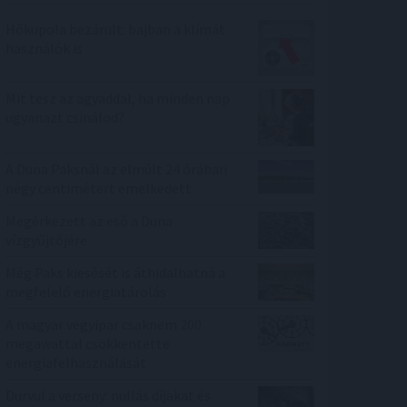
Hőkupola bezárult: bajban a klímát
használók is
Mit tesz az agyaddal, ha minden nap
ugyanazt csinálod?
A Duna Paksnál az elmúlt 24 órában
négy centimétert emelkedett
Megérkezett az eső a Duna
vízgyűjtőjére
Még Paks kiesését is áthidalhatná a
megfelelő energiatárolás
A magyar vegyipar csaknem 200
megawattal csökkentette
energiafelhasználását
Durvul a verseny: nullás díjakat és