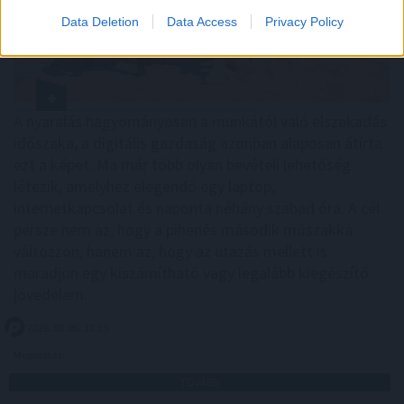
Data Deletion
Data Access
Privacy Policy
A nyaralás hagyományosan a munkától való elszakadás
időszaka, a digitális gazdaság azonban alaposan átírta
ezt a képet. Ma már több olyan bevételi lehetőség
létezik, amelyhez elegendő egy laptop,
internetkapcsolat és naponta néhány szabad óra. A cél
persze nem az, hogy a pihenés második műszakká
változzon, hanem az, hogy az utazás mellett is
maradjon egy kiszámítható vagy legalább kiegészítő
jövedelem.
2026. 08. 06. 17:15
Megosztás:
TOVÁBB