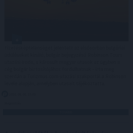
Fizetésképtelenséget jelentett az elsősorban bulgáriai
üdüléseket kínáló, bolgár bejegyzésű Robinson Tours
utazási iroda, a károsult magyar utasok az ügyben a
cég bolgár biztosítójához fordulhatnak - írta meg
szerdán a Turizmus.com utazási szakportál a Robinson
levele alapján, amelyben utasait tájékoztatta.
2026. 08. 06. 13:00
Megosztás:
TOVÁBB