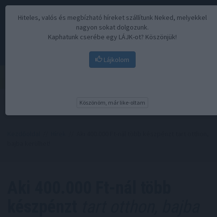
Hiteles, valós és megbízható híreket szállítunk Neked, melyekkel
nagyon sokat dolgozunk.
Kaphatunk cserébe egy LÁJK-ot? Köszönjük!
Lájkolom
Menü
Köszönöm, már like-oltam
Kezdőoldal
//
Hírek
// Aki 400.000 Ft-nál több készpénzt tart otthon,
bajba kerülhet!
Aki 400.000 Ft-nál több
készpénzt
tart otthon, bajba