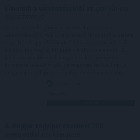
Elmaradt a várakozásoktól az
ipar júniusi
teljesítménye
Az ipari termelés júniusi mutatói elmaradtak a
várakozásoktót, már az előzetes GDP-adatok is sejteni
engedték, hogy a fél év utolsó hónapja nem volt erős -
állapították meg az MTI-nek nyilatkozó elemzők. A
kilátások továbbra is bizonytalanok alapvetően a
külpiaci feltételek miatt, de majdnem biztos, hogy a
magyar ipar túllépett az évekig húzódó recesszión.
2026. 08. 07. 00:05
Megosztás:
TOVÁBB
A magyar vegyipar csaknem 200
megawattal
csökkentette