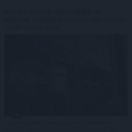
Durvul a verseny: nullás díjakat és
százezer forintnál
is többet ér egy új céges
ügyfél a bankoknak
Egyre magasabb összegű egyszeri jóváírásokkal
próbálják magukhoz csábítani a bankot kereső vagy