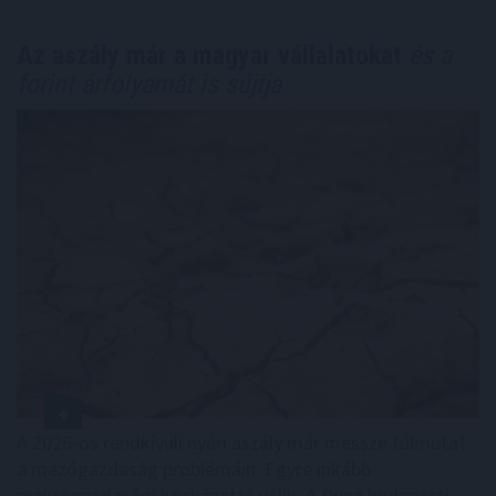
Az aszály már a magyar vállalatokat
és a
forint árfolyamát is sújtja
A 2026-os rendkívüli nyári aszály már messze túlmutat
a mezőgazdaság problémáin. Egyre inkább
makrogazdasági kockázattá válik. A Duna budapesti