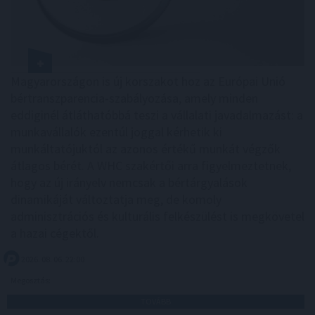
Magyarországon is új korszakot hoz az Európai Unió
bértranszparencia-szabályozása, amely minden
eddiginél átláthatóbbá teszi a vállalati javadalmazást: a
munkavállalók ezentúl joggal kérhetik ki
munkáltatójuktól az azonos értékű munkát végzők
átlagos bérét. A WHC szakértői arra figyelmeztetnek,
hogy az új irányelv nemcsak a bértárgyalások
dinamikáját változtatja meg, de komoly
adminisztrációs és kulturális felkészülést is megkövetel
a hazai cégektől.
2026. 08. 06. 22:00
Megosztás:
TOVÁBB