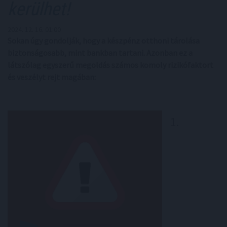
kerülhet!
2024. 12. 16. 01:00
Sokan úgy gondolják, hogy a készpénz otthoni tárolása
biztonságosabb, mint bankban tartani. Azonban ez a
látszólag egyszerű megoldás számos komoly rizikófaktort
és veszélyt rejt magában:
1.