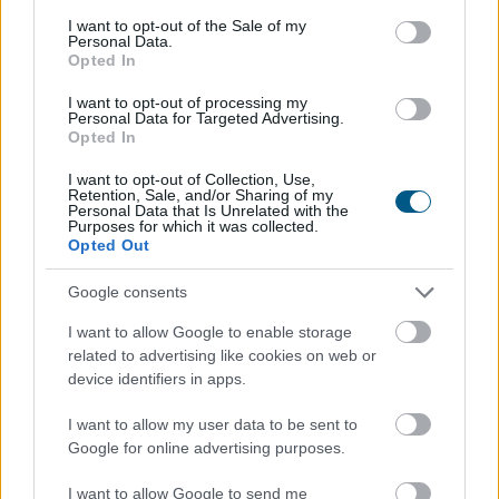
consent section.
I want to opt-out of the Sale of my
Personal Data.
Opted In
I want to opt-out of processing my
Personal Data for Targeted Advertising.
Opted In
I want to opt-out of Collection, Use,
Retention, Sale, and/or Sharing of my
Personal Data that Is Unrelated with the
Purposes for which it was collected.
Opted Out
Google consents
I want to allow Google to enable storage
Átrendeződik a drágább ingatlanok földrajza: a 100
related to advertising like cookies on web or
millió forint feletti ingatlanok iránti kereslet a főváros
device identifiers in apps.
helyett egyre inkább az agglomeráció felé fordul. A
I want to allow my user data to be sent to
Duna House első féléves tranzakciós adatai szerint
Google for online advertising purposes.
ebben az ársávban Budapest részesedése egy év alatt
57-ről 48 százalékra csökkent, míg Pest vármegyéé 24-
I want to allow Google to send me