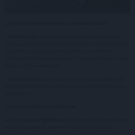
1. Tartsd biztonságos helyen a megtakarításaidat
- Bankbetétek
: A bankban tartott pénz biztosítva van az
Országos Betétbiztosítási Alap (OBA) által, 100 000 eurónak
megfelelő összegig (ez jelenleg több, mint 40 millió
forintnak felel meg átszámítva). Ez azt jelenti, hogy a bank
csődje esetén is védve vagy.
- Állampapírok
: Az állampapír az egyik legbiztonságosabb
befektetési forma Magyarországon, mivel állami garancia
áll mögötte.
2. Használj digitális megoldásokat
- Online banki szolgáltatások
: Az internetbank lehetőséget
ad arra, hogy bárhol, bármikor hozzáférj a pénzedhez.