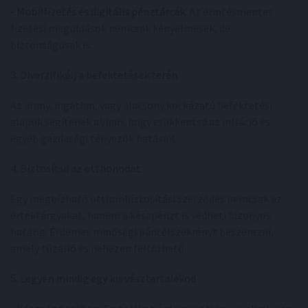
- Mobilfizetés és digitális pénztárcák
: Az érintésmentes
fizetési megoldások nemcsak kényelmesek, de
biztonságosak is.
3. Diverzifikálj a befektetések terén
Az arany, ingatlan, vagy alacsony kockázatú befektetési
alapok segítenek abban, hogy csökkentsd az infláció és
egyéb gazdasági tényezők hatásait.
4. Biztosítsd az otthonodat
Egy megbízható otthonbiztosítási szerződés nemcsak az
értéktárgyakat, hanem a készpénzt is védheti bizonyos
határig. Érdemes minőségi páncélszekrényt beszerezni,
amely tűzálló és nehezen feltörhető.
5. Legyen mindig egy kis vésztartalékod