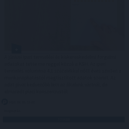
A júniusi ipari termelési és kiskereskedelmi forgalmi
adatokat tette ma reggel közzé a KSH. Az ipari
termelés volumene 4,1 százalékkal nőtt éves szinten a
munkanaphatástól megtisztított adatok szerint. Az
adat jóval kedvezőbb lett az általunk vártnál, de
elmaradt piaci konszenzustól.
2026. 08. 06. 16:00
Megosztás:
TOVÁBB