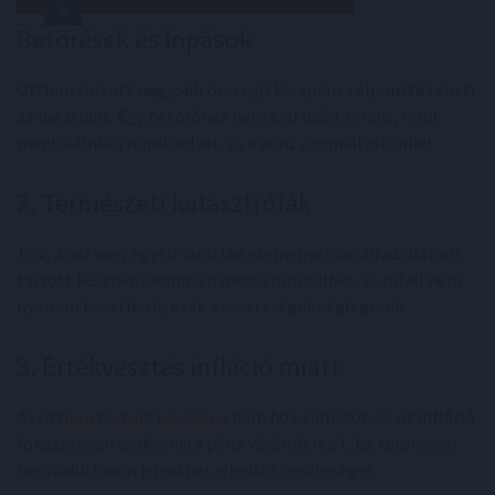
Betörések és lopások
Otthon tartott nagyobb összegű készpénz célponttá teheti
az ingatlant. Egy betörőnek nem kell mást tennie, mint
megtalálnia a rejtekhelyet, és a pénz azonnal eltűnhet.
2. Természeti katasztrófák
Tűz, árvíz vagy egyéb váratlan események során az otthon
tartott készpénz könnyen megsemmisülhet, és mivel nem
nyomon követhető, ezek a veszteségek véglegesek.
3. Értékvesztés infláció miatt
Az
otthon tartott készpénz
nem hoz kamatot, és az infláció
fokozatosan csökkenti a pénz vásárlóerejét. Ez különösen
hosszabb távon jelenthet jelentős veszteséget.