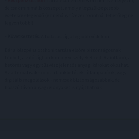
-
Készpénz otthon
: Tartalékot érdemes otthon is elhelyezni,
de csak minimális összeget, amely a legszükségesebb
esetekre elegendő (ez néhány tízezer forintnál lehetőleg ne
legyen több!)
- Következtetés
: A tudatosság a legjobb védelem
Bár a készpénz otthoni tartása elsőre biztonságosnak
tűnhet, a valóságban komoly veszélyeket rejt. Az infláció, a
betörés vagy egy tűzvész jelentős anyagi károkat okozhat.
Az alternatívák - mint a bankbetétek, állampapírok, vagy
digitális megoldások - nemcsak biztonságosabbak, de
hosszú távon anyagi előnyöket is nyújthatnak.