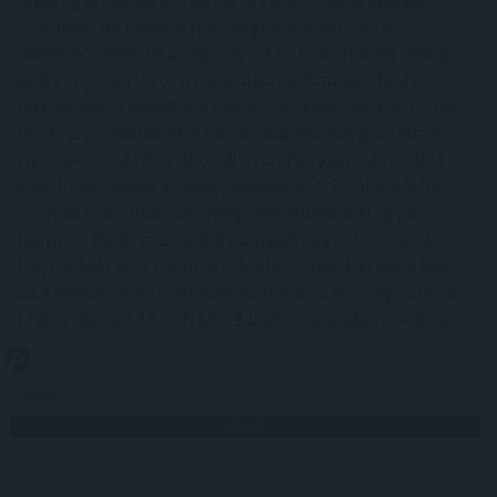
vízszintje történelmi mélységbe süllyedt, ami
ellehetetlenítette a hajózást, a hűtővíz hiánya pedig
arra kényszerítette a paksi atomerőművet, hogy
termelését a minimális szintre csökkentse. A közútra
terelt áruszállítás és a hazai villamosenergia-termelés
visszaesése a rekordközeli nyári fogyasztás mellett
jelentősen növeli az energiaimportot. Ez újabb inflációs
nyomást okozhat, ami megnehezítheti a Magyar
Nemzeti Bank számára a kamatcsökkentési ciklus
folytatását és a forintra is kedvezőtlen hatással lehet -
áll a nemzetközi fizetések és devizapiaci megoldások
szakértője, az AKCENTA CZ legfrissebb elemzésében.
2026. 08. 06. 17:00
Megosztás:
TOVÁBB