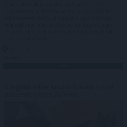
éppen váltó vállalkozásokat a pénzintézetek. A
BiztosDöntés.hu elemzése szerint a céges ügyfelek
számlavezetéséért folyó harcban a leszorított vagy
akár nullás havi díjak és átutalási költségek is nagy
vonzerőt jelentenek. A versenybe már itt beszálltak a
fintech szolgáltatók.
2026. 08. 06. 15:00
Megosztás:
TOVÁBB
A legjobb online kaszinó fizetési
módok
összehasonlítása 2026-ban