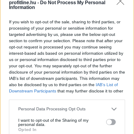
emelkedésére gondolnak. A Hormuzi-szoros körüli
profitline.hu -
Do Not Process My Personal
Information
geopolitikai feszültség azonban a globális ellátási
láncokon keresztül számos hétköznapi termék árát is
növelheti. A magasabb energia-, szállítási és
If you wish to opt-out of the sale, sharing to third parties, or
processing of your personal or sensitive information for
alapanyagköltségek idővel megjelennek a fogyasztói
targeted advertising by us, please use the below opt-out
árakban, még olyan termékek esetében is, amelyeket
section to confirm your selection. Please note that after your
nem a konfliktus térségében állítanak elő. A helyzet
opt-out request is processed you may continue seeing
lehetséges hatásait a Magyarországon is elérhető
interest-based ads based on personal information utilized by
globális befektetési alkalmazás, az XTB szakértője,
us or personal information disclosed to third parties prior to
Leisztner Dávid elemezte.
your opt-out. You may separately opt-out of the further
disclosure of your personal information by third parties on the
2026. 08. 06. 19:00
IAB’s list of downstream participants. This information may
also be disclosed by us to third parties on the
IAB’s List of
Megosztás:
Downstream Participants
that may further disclose it to other
TOVÁBB
third parties.
Please note that this website/app uses one or more Google
Personal Data Processing Opt Outs
services and may gather and store information including but
100 millió felett már az agglomeráció nyer,
not limited to your visit or usage behaviour. You may click to
I want to opt-out of the Sharing of my
kifelé
tolódik a drágább ingatlanok
personal data.
grant or deny consent to Google and its third-party tags to
Opted In
kereslete
use your data for below specified purposes in below Google