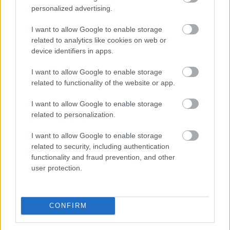
ről 33 százalékra nőtt. A háttérben egyszerű ok áll:
personalized advertising.
ugyanabból a pénzből az agglomerációban nagyobb
I want to allow Google to enable storage
ingatlan vásárolható.
related to analytics like cookies on web or
device identifiers in apps.
2026. 08. 06. 18:00
Megosztás:
I want to allow Google to enable storage
TOVÁBB
related to functionality of the website or app.
I want to allow Google to enable storage
related to personalization.
Hogyan lehet nyaralás közben
is pénzt
keresni?
I want to allow Google to enable storage
related to security, including authentication
functionality and fraud prevention, and other
user protection.
CONFIRM