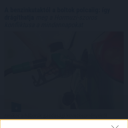
A benzinkutaktól a boltok polcaiig: így
drágíthatja
meg a Hormuzi-szoros
konfliktusa a mindennapokat
Amikor a háborúk gazdasági következményeiről
beszélünk, legtöbben az olaj- és üzemanyagárak