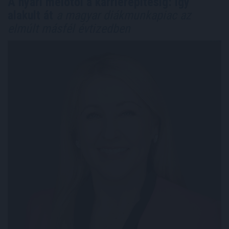
A nyári melótól a karrierépítésig: így
alakult át
a magyar diákmunkapiac az
elmúlt másfél évtizedben