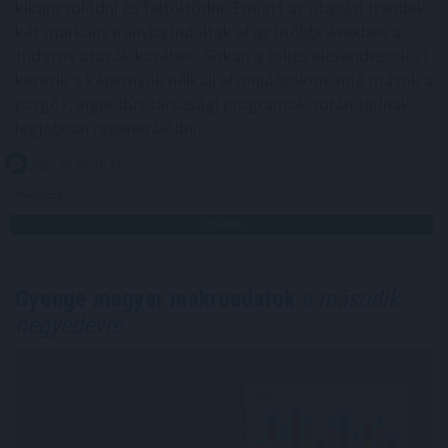
kikapcsolódni és feltöltődni. Emiatt az utazási trendek
két markáns irányba indultak el az utóbbi években a
tudatos utazók körében. Sokan a teljes elcsendesedést
keresik a képernyők nélküli elvonulásokon, míg mások a
pörgős, inger dús társasági programok során tudnak
legjobban regenerálódni.
2026. 08. 06. 16:45
Megosztás:
TOVÁBB
Gyenge magyar makroadatok
a második
negyedévre