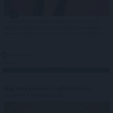
A 15 éves Prodiák Iskolaszövetkezet tapasztalatai
alapján a vállalatok már nem kiegészítő munkaerőt,
hanem jövőbeli munkatársat keresnek a fiatalokban.
2026. 08. 06. 12:30
Megosztás:
TOVÁBB
Még Paks kiesését is áthidalhatná
a
megfelelő energiatárolás