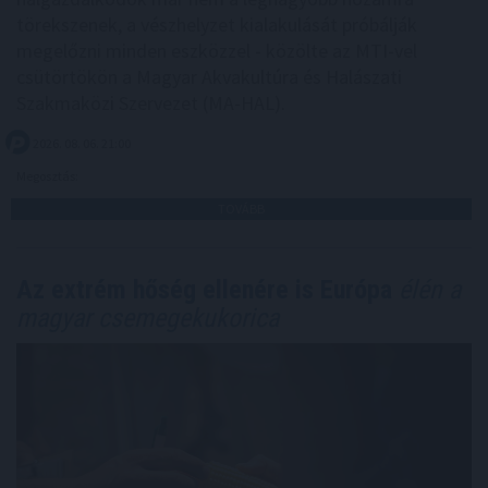
törekszenek, a vészhelyzet kialakulását próbálják
megelőzni minden eszközzel - közölte az MTI-vel
csütörtökön a Magyar Akvakultúra és Halászati
Szakmaközi Szervezet (MA-HAL).
2026. 08. 06. 21:00
Megosztás:
TOVÁBB
Az extrém hőség ellenére is Európa
élén a
magyar csemegekukorica