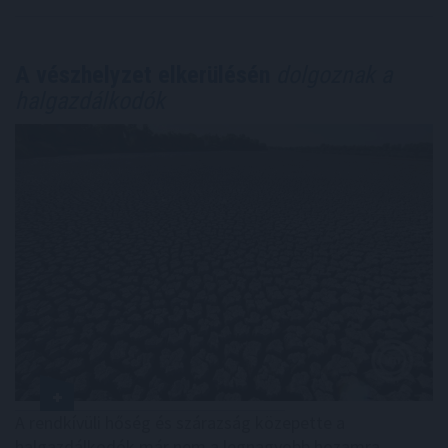
A vészhelyzet elkerülésén
dolgoznak a
halgazdálkodók
A rendkívüli hőség és szárazság közepette a
halgazdálkodók már nem a legnagyobb hozamra