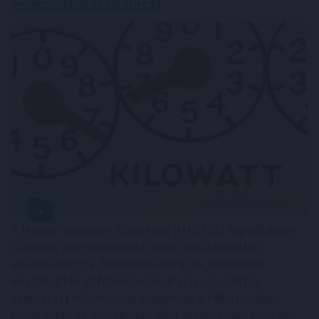
energiafelhasználását
A Magyar Vegyipari Szövetség (MAVESZ) tagvállalatai
csaknem 200 megawattal (MW) csökkentették
villamosenergia-felhasználásukat és jelentősen
visszafogták vízfelhasználásukat is a tagoktól
beérkezett információk alapján, ez a felhasználás-
csökkentés az országosan elért eredmények mintegy