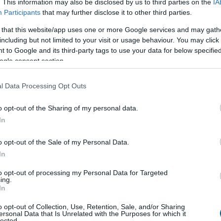
nagy kripto robbanásként
az idei évben.
. This information may also be disclosed by us to third parties on the
IA
Participants
that may further disclose it to other third parties.
 that this website/app uses one or more Google services and may gath
including but not limited to your visit or usage behaviour. You may click 
 to Google and its third-party tags to use your data for below specifi
ogle consent section.
k letétkezelésének újradefiniálása
l Data Processing Opt Outs
ly a kriptovaluták tömeges elterjedésében, és a
o opt-out of the Sharing of my personal data.
a platform intézményi szintű letétkezelést nyújt
In
eállítási tárolókból és többszörös aláírás-védelemből
o opt-out of the Sale of my Personal Data.
In
z eszközöket. A $MTV token lehetővé teszi a felhasználók
to opt-out of processing my Personal Data for Targeted
gy hackertámadás ellen. Emellett lehetőséget biztosít
ing.
ára is.
In
o opt-out of Collection, Use, Retention, Sale, and/or Sharing
zik. A megbízható, „trustless” biztonság iránti kereslet
ersonal Data that Is Unrelated with the Purposes for which it
lliárd
dollár értékű kriptolopás történt. A MetaVault korai
lected.