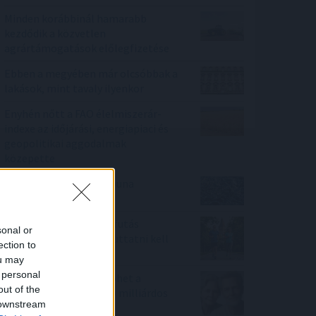
Minden korábbinál hamarabb
kezdődik a közvetlen
agrártámogatások előlegfizetése
Ebben a megyében már olcsóbbak a
lakások, mint tavaly ilyenkor
Enyhén nőtt a FAO élelmiszerár-
indexe az időjárási, energiapiaci és
geopolitikai aggodalmak
közepette
Megérkezett az eső a Duna
vízgyűjtőjére
Új tudományos tény: A futás
sonal or
mellett az agyadat is futtatni kell
ection to
ou may
 personal
A Nők40 nyugdíj után jöhet a
out of the
Férfiak40 nyugdíj? - 470 milliárdos
 downstream
nyugdíjprogram