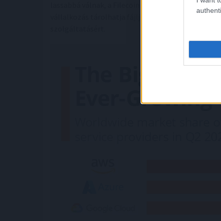
lassabbá válnak, a Filecoin rendkívül vonzó altern
authenti
vállalkozás tárolhatja fájljait vagy alkalmazásait 
szolgáltatásért.