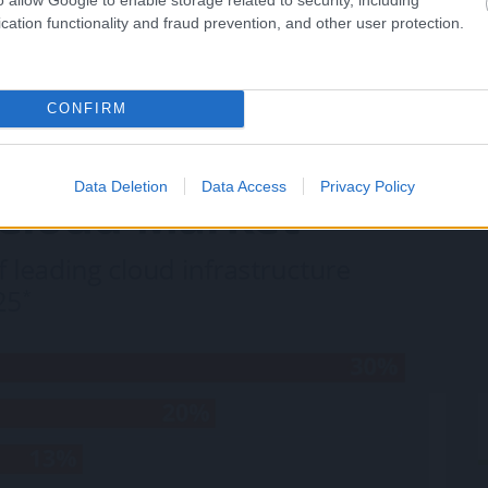
atívát jelent olcsósága és gyorsasága miatt. Bármely
cation functionality and fraud prevention, and other user protection.
a decentralizált felhőben, és tokenekkel fizethet a
CONFIRM
Data Deletion
Data Access
Privacy Policy