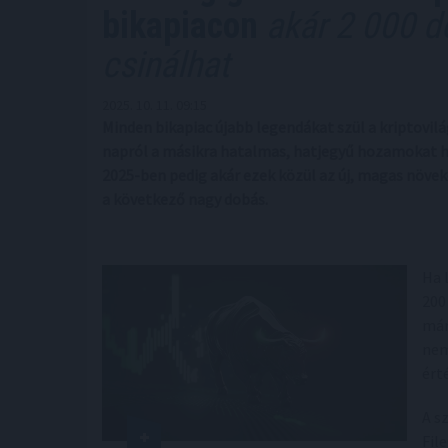
bikapiacon
akár 2 000 do
csinálhat
2025. 10. 11. 09:15
Minden bikapiac újabb legendákat szül a kriptovil
napról a másikra hatalmas, hatjegyű hozamokat ho
2025-ben pedig akár ezek közül az új, magas növek
a következő nagy dobás.
Ha 
200
már
nem
ért
A s
Fil