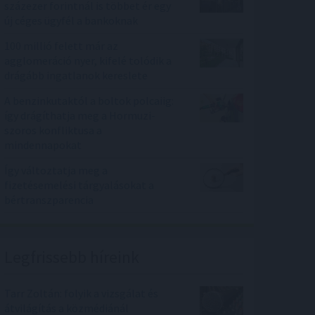
százezer forintnál is többet ér egy
új céges ügyfél a bankoknak
100 millió felett már az
agglomeráció nyer, kifelé tolódik a
drágább ingatlanok kereslete
A benzinkutaktól a boltok polcaiig:
így drágíthatja meg a Hormuzi-
szoros konfliktusa a
mindennapokat
Így változtatja meg a
fizetésemelési tárgyalásokat a
bértranszparencia
Legfrissebb híreink
Tarr Zoltán: folyik a vizsgálat és
átvilágítás a közmédiánál