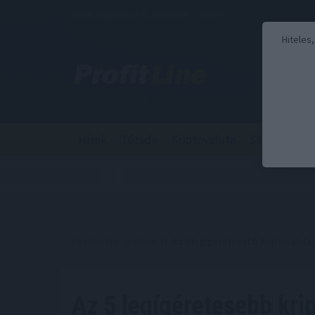
2026. augusztus 8., szombat - László
Hiteles
Hírek
Tőzsde
Kriptovaluta
Stabilcoin
Kezdőoldal
//
Hírek
// Az 5 legígéretesebb kriptovaluta, 
Az 5 legígéretesebb kri