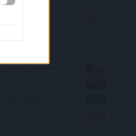
törlesztők egy év alattrészletek
Rátették még egy lapáttal a
bankok, öntik az extra pénzt a
babaváró hitelt igénylőkre
Kalkulátor ajánló
Mennyit kell aludni egy gyereknek?
Mekkora a szerszámom?
Hányadik legokosabb NŐ/FÉRFI
vagy az országban?
Milyennek lát Téged a feleséged?