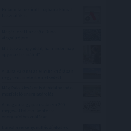
Hőkupola bezárult: bajban a klímát
használók is
Megérkezett az eső a Duna
vízgyűjtőjére
Mit tesz az agyaddal, ha minden nap
ugyanazt csinálod?
A Duna Paksnál az elmúlt 24 órában
négy centimétert emelkedett
Még Paks kiesését is áthidalhatná a
megfelelő energiatárolás
A magyar vegyipar csaknem 200
megawattal csökkentette
energiafelhasználását
Durvul a verseny: nullás díjakat és