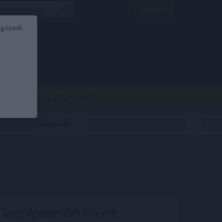
Belépés
lgozunk.
BOR
BIRS
Kalkulátorok
Legnépszerűbb híreink