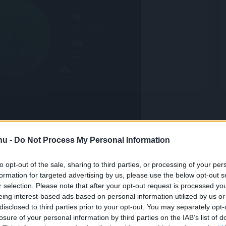
.hu -
Do Not Process My Personal Information
álattal rendelkezik. A beépített visszavásárlási és
cashback-et és staking jutalmakat kapnak. Több elemző
to opt-out of the sale, sharing to third parties, or processing of your per
t rejt. Már több mint 650 000 dollárt gyűjtöttek néhány
formation for targeted advertising by us, please use the below opt-out s
— éppen ez az az időszak, amikor a legnagyobb hozamok
r selection. Please note that after your opt-out request is processed y
eing interest-based ads based on personal information utilized by us or
disclosed to third parties prior to your opt-out. You may separately opt-
követi, hanem egyszerűen a használhatóságra fókuszál.
losure of your personal information by third parties on the IAB’s list of