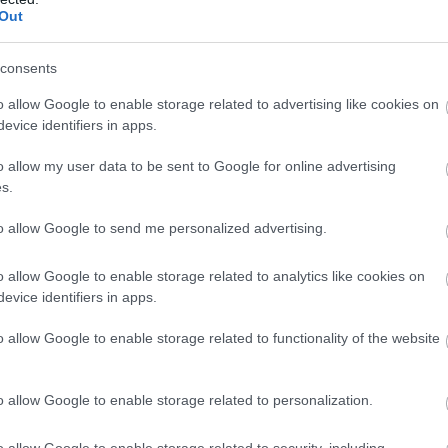
Out
at az $MTV tokennek, amikor 2025 végén tőzsdére kerül.
consents
telligencia találkozik a DeFi-vel
o allow Google to enable storage related to advertising like cookies on
zícionálja magát, amely képes automatizálni a
evice identifiers in apps.
 felhasználóknak készült, akik nem tudják folyamatosan
o allow my user data to be sent to Google for online advertising
ójukat. Az AI itt a kockázatkezelésért felel, és valós
s.
to allow Google to send me personalized advertising.
t and forget it” (állítsd be, és felejtsd el) funkció. A
automatikusan végrehajtja a szükséges lépéseket a
o allow Google to enable storage related to analytics like cookies on
 egyre inkább az automatizáció irányába mozdul, az AI +
evice identifiers in apps.
szoros növekedéshez.
o allow Google to enable storage related to functionality of the website
o allow Google to enable storage related to personalization.
ntralizálását tűzte ki célul, blockchain titkosítással és
, mint az AWS vagy a Google Cloud, egyre drágábbá és
o allow Google to enable storage related to security, including