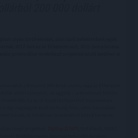
llárból 200 000 dollárt
ágban: olyan történeteket, ahol apró befektetések egyik
znak. 2017-ben ez az Ethereum volt. 2021-ben a Solana.
edési potenciállal rendelkező projektek közül kerülhet ki
lemaradtál a Bitcoin 1 000 dollár alatti, vagy az Ethereum
 dollár alatti szintjéről, ne aggódj — a következő hullám
 formálódik. Ez az öt korai fázisban lévő kriptovaluta
 a régi nagyágyúk közé tartozik; friss, valós használati
ékkel bírnak, és hatalmas növekedésre lettek tervezve.
zóban forgó projektek:
Digitap ($TAP)
, MetaVault, AIXBT,
eCoin és NOWPayments. Egy mostani 2 000 dolláros