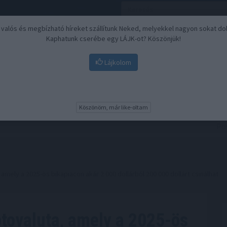
, valós és megbízható híreket szállítunk Neked, melyekkel nagyon sokat do
Kaphatunk cserébe egy LÁJK-ot? Köszönjük!
Lájkolom
Nyugdíj
Biztosítási befektetések
BU
Köszönöm, már like-oltam
amely a 2025-ös bikapiacon akár 2 000 dollárból 200 000 dollárt csinálhat
ptovaluta, amely a 2025-ös