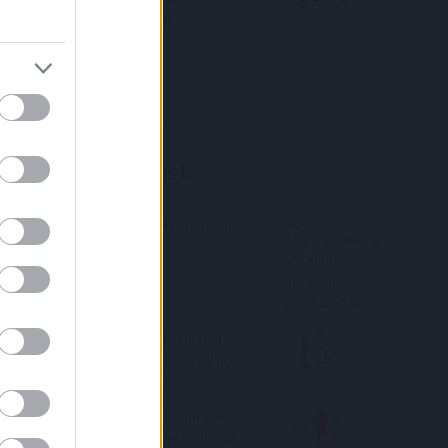
közölt a tőzsdei vállalat
4IG elemzés
Richter elemzés
Befektetési tippek
Államkötvény vásárlása, eladása,
tanácsadás
Már csaknem tízmillió forinttal
többe kerül ugyanaz a húszmilliós
lakáshitel, mint februárban
Versenyez az inflációval a hitelek
drágulása - ennyivel emelkedtek a