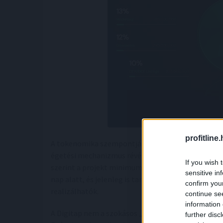
profitline
A tokenomika szempontjából 2 milliárd tokenes kín
égetési mechanizmus révén a korai felhasználók 
If you wish 
szerint a projekt minimum 50–100-szoros potenciál
sensitive in
nap alatt, és jelenleg is tart az előértékesítés 
confirm you
realizálhatók.
continue se
information 
A Digitap nem a szokásos „hype-olós” stratégiát 
further disc