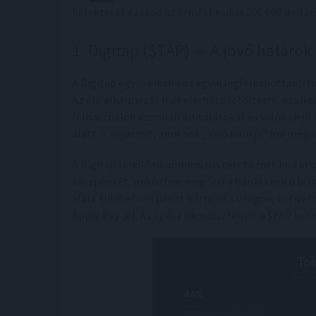
befektetés ezekbe az érmékbe akár 200 000 dollárrá
1. Digitap ($TAP) — A jövő határok
A Digitap egyre inkább az egyik legfelkapottabb f
Az élő alkalmazás már elérhető letöltésre, és sike
felhasználók azonnali átutalásokat és valós idejű
alatt — olyasmit, amit sok „jövő bankja” ma még 
A Digitap rendkívül ambiciózus célt tűzött ki: a k
készpénzét, miközben megőrzi a banki szintű biz
alatt küldhetnek pénzt bárhová a világon, befize
Apple Pay-jel. Az egész ökoszisztémát a $TAP tok