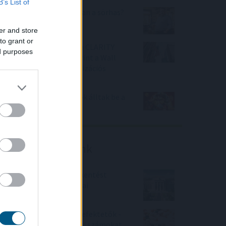
B’s List of
Tényleg nem a sörtől van a sörhas?
Akkor mitől?
er and store
to grant or
Félretette a Szenátus a CLARITY
ed purposes
Actet, a JPMorgan szerint a Wall
Street viheti el a tokenizációs
boomot
Nagy Bitcoin-bányászok álltak be a
Stratum V2 mögé
Friss elemzéseink
Fokozatos kamatcsökkentést
támogatnak az amerikai
jegybankárok
Örülhetnek a Richter befektetők -
piaci konszenzus feletti számokat