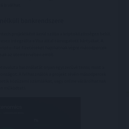
 is válhat.
 nélküli bankrendszere
intech projektként kerül szóba a kriptoközösségen belül.
resen integrálta a Visa által támogatott kártyákat. A
 kripto–fiat fizetéseket hajthatnak végre másodpercek
csak az ütemtervében említ.
riptovaluta használatát olyan egyszerűvé tenni, mint a
tonságot. A felhasználók a projekt révén másodpercek
thetik közüzemi számláikat, vagy online vásárolhatnak
en működteti.