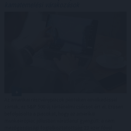
kamatemelési várakozások
Az amerikai részvénypiacok pénteken emelkedéssel
zártak, az S&P 500 új történelmi csúcsot ért el. Erősen
befolyásolta a piacokat, hogy az amerikai
munkaerőpiac júliusban váratlanul gyengült: a nem
mezőgazdasági foglalkoztatottság 23 ezer fővel