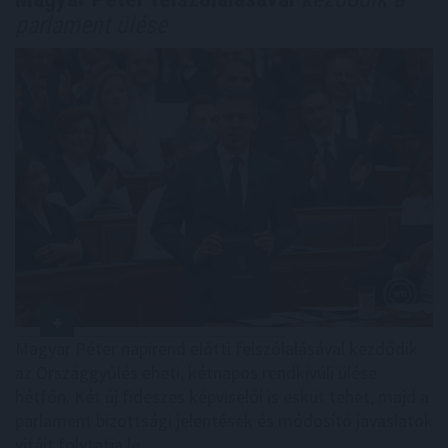
parlament ülése
Magyar Péter napirend előtti felszólalásával kezdődik
az Országgyűlés eheti, kétnapos rendkívüli ülése
hétfőn. Két új fideszes képviselői is esküt tehet, majd a
parlament bizottsági jelentések és módosító javaslatok
vitáit folytatja le.