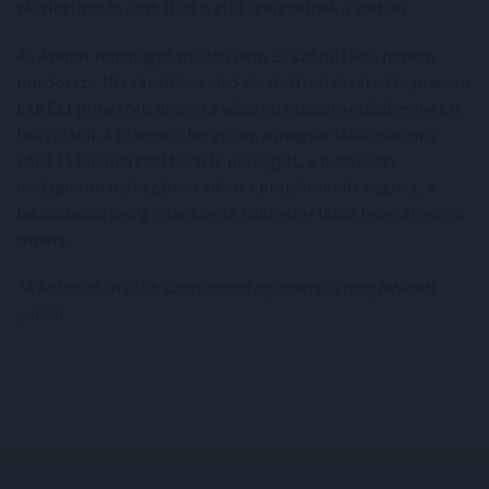
részletfizetés szabályai is elöl szerepelnek a sorban.
Az Atenor rendhagyó módon nem 20 százalékos, hanem
mindössze 10 százalékos első részletfizetéssel vitte piacra a
LAKE11 projektet, amivel a vásárlói bizalom erősítéséhez is
hozzájárul. A tőkeerős belga cég a magyar lakáspiacon a
LAKE11 lakóparkkal teszi le névjegyét, a budapesti
irodapiacon már számos sikeres projektet vitt véghez, a
lakáspiacon pedig világszerte több ezer lakás fejlesztéséről
ismert.
*A kutatásban több szempontot egyszerre is meg lehetett
jelölni.