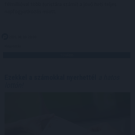
félmillióval több turistára számít a jövő heti teljes
napfogyatkozás miatt.
2026. 08. 09. 20:00
Megosztás:
TOVÁBB
Ezekkel a számokkal nyerhettél
a hatos
lottón!