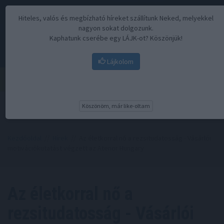
Hiteles, valós és megbízható híreket szállítunk Neked, melyekkel
nagyon sokat dolgozunk.
Kaphatunk cserébe egy LÁJK-ot? Köszönjük!
Lájkolom
Menü
Köszönöm, már like-oltam
Kezdőoldal
//
Hírek
// Az életkorral nő a rezsitudatosság - Vásárlói
motivációkutatást végzett az Atenor Hungary
Az életkorral nő a
rezsitudatosság - Vásárlói