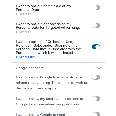
consent section.
I want to opt-out of the Sale of my
Personal Data.
Opted In
I want to opt-out of processing my
Personal Data for Targeted Advertising.
Opted In
I want to opt-out of Collection, Use,
Retention, Sale, and/or Sharing of my
Personal Data that Is Unrelated with the
Purposes for which it was collected.
Opted Out
Budapest egyik legszebb történetének nevezte a
Fővárosi Állatkert 160 éves történetét Karácsony
Google consents
Gergely az intézmény megnyitásának 160 évfordulója
I want to allow Google to enable storage
alkalmából tartott ünnepségen vasárnap.
related to advertising like cookies on web or
device identifiers in apps.
2026. 08. 10. 05:00
I want to allow my user data to be sent to
Megosztás:
Google for online advertising purposes.
TOVÁBB
I want to allow Google to send me