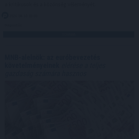
a kritikusok és a közönség véleményét.
2026. 08. 10. 01:00
Megosztás:
TOVÁBB
MNB-alelnök: az euróbevezetés
követelményeinek
elérése a teljes
gazdaság számára hasznos