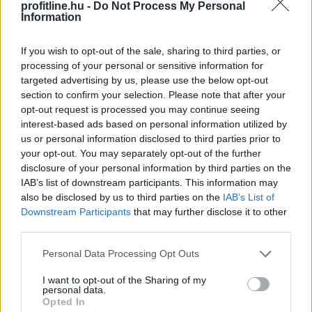
profitline.hu -
Do Not Process My Personal
Information
Sakkjátszmához hasonlította Donald Trump amerikai
If you wish to opt-out of the sale, sharing to third parties, or
elnök az Iránnal zajló alkufolyamatot vasárnap.
processing of your personal or sensitive information for
targeted advertising by us, please use the below opt-out
section to confirm your selection. Please note that after your
opt-out request is processed you may continue seeing
interest-based ads based on personal information utilized by
us or personal information disclosed to third parties prior to
2026. 08. 10. 06:00
your opt-out. You may separately opt-out of the further
Megosztás:
disclosure of your personal information by third parties on the
IAB’s list of downstream participants. This information may
TOVÁBB
also be disclosed by us to third parties on the
IAB’s List of
Downstream Participants
that may further disclose it to other
third parties.
160 éves lett a Fővárosi
Állat- és
Növénykert
Please note that this website/app uses one or more Google
Personal Data Processing Opt Outs
services and may gather and store information including but
not limited to your visit or usage behaviour. You may click to
I want to opt-out of the Sharing of my
personal data.
grant or deny consent to Google and its third-party tags to
Opted In
use your data for below specified purposes in below Google