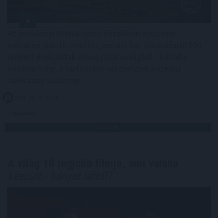
Az andalúziai Niebla város közelében nyolcezer
hektáron pusztít erdőtűz, emiatt hat településről 500
embert evakuáltak elővigyázatosságból - közölte
Antonio Sanz, a tartomány vészhelyzet-kezelési
tanácsosa vasárnap.
2026. 08. 10. 02:00
Megosztás:
TOVÁBB
A világ 10 legjobb filmje, ami valaha
készült - hányat láttál?