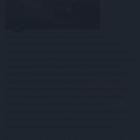
elhelyezkedésű és kis rezsijű, korszerű lakások
felértékelődését tükrözi a magyar lakáspiacon a belga
Atenor csoport friss piackutatása, amiben az új és használt
lakás választása melletti érveket, illetve az ingatlanvásárlás
legmeghatározóbb tényezőit mérték fel. A több mint
félezer fő körében végzett kutatás apropóját a XI. kerületi
Kánai-tó partján épülő 900 lakásos
LAKE11 Home & Park
lakópark adja, amelynek kivitelezése a megváltozott piaci
viszonyok közepette is tervszerűen, lendületesen halad.
Olyannyira, hogy a 11 hónappal ezelőtt tartott
alapkőletétel után májusban elérték a kivitelezők az első
ütem épületeinek legmagasabb pontját, 2024 második
felében pedig már a lakások átadása következhet.
Mindeközben tagadhatatlan, hogy a lakáspiaci kereslet