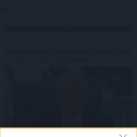
2026. 08. 10. 08:05
Megosztás:
TOVÁBB
Sakkjátszmához hasonlította Donald Trump
az Iránnal zajló alkufolyamatot