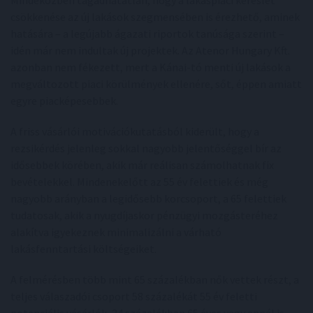
csökkenése az új lakások szegmensében is érezhető, aminek
hatására – a legújabb ágazati riportok tanúsága szerint –
idén már nem indultak új projektek. Az Atenor Hungary Kft.
azonban nem fékezett, mert a Kánai-tó menti új lakások a
megváltozott piaci körülmények ellenére, sőt, éppen amiatt
egyre piacképesebbek.
A friss vásárlói motivációkutatásból kiderült, hogy a
rezsikérdés jelenleg sokkal nagyobb jelentőséggel bír az
idősebbek körében, akik már reálisan számolhatnak fix
bevételekkel. Mindenekelőtt az 55 év felettiek és még
nagyobb arányban a legidősebb korcsoport, a 65 felettiek
tudatosak, akik a nyugdíjaskor pénzügyi mozgásteréhez
alakítva igyekeznek minimalizálni a várható
lakásfenntartási költségeiket.
A felmérésben több mint 65 százalékban nők vettek részt, a
teljes válaszadói csoport 58 százalékát 55 év feletti
potenciális vásárlók, 34 százalékban 65 éves vagy annál is