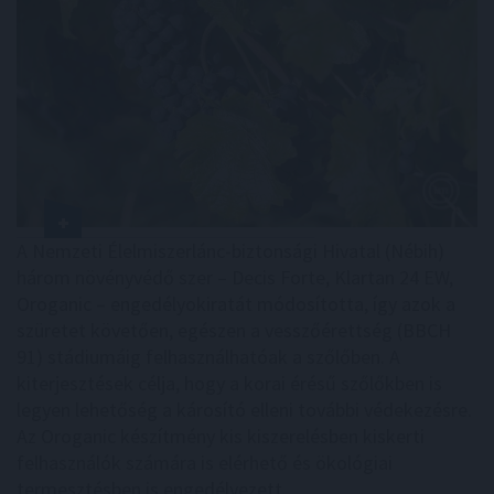
A Nemzeti Élelmiszerlánc-biztonsági Hivatal (Nébih)
három növényvédő szer – Decis Forte, Klartan 24 EW,
Oroganic – engedélyokiratát módosította, így azok a
szüretet követően, egészen a vesszőérettség (BBCH
91) stádiumáig felhasználhatóak a szőlőben. A
kiterjesztések célja, hogy a korai érésű szőlőkben is
legyen lehetőség a károsító elleni további védekezésre.
Az Oroganic készítmény kis kiszerelésben kiskerti
felhasználók számára is elérhető és ökológiai
termesztésben is engedélyezett.