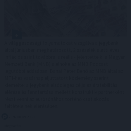
A világgazdasági folyamatokat vizsgálva a jegybank
által júniusban meghatározott, 2 százalék alatti éves
inflációs szint továbbra is reális - jelentette ki a Magyar
Nemzeti Bank (MNB) alelnöke az MNB Podcast
legutóbbi adásában. Banai Péter Benő az MNB által az
MTI-hez vasárnap eljuttatott közlemény szerint
kiemelte: a jegybank elsődleges célja az árstabilitás
elérése és fenntartása mellett konstruktív partnerként
részt venni az eurózónához történő csatlakozás
feltételeinek elérésében.
2026. 08. 09. 23:00
Megosztás: