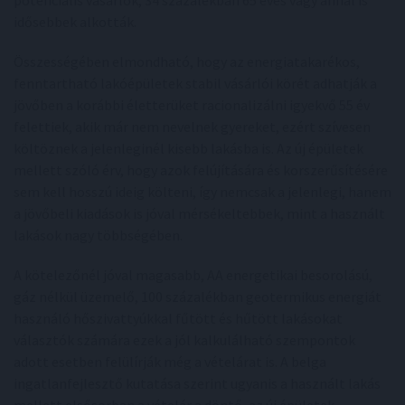
idősebbek alkották.
Összességében elmondható, hogy az energiatakarékos,
fenntartható lakóépületek stabil vásárlói körét adhatják a
jövőben a korábbi életterüket racionalizálni igyekvő 55 év
felettiek, akik már nem nevelnek gyereket, ezért szívesen
költöznek a jelenleginél kisebb lakásba is. Az új épületek
mellett szóló érv, hogy azok felújítására és korszerűsítésére
sem kell hosszú ideig költeni, így nemcsak a jelenlegi, hanem
a jövőbeli kiadások is jóval mérsékeltebbek, mint a használt
lakások nagy többségében.
A kötelezőnél jóval magasabb, AA energetikai besorolású,
gáz nélkül üzemelő, 100 százalékban geotermikus energiát
használó hőszivattyúkkal fűtött és hűtött lakásokat
választók számára ezek a jól kalkulálható szempontok
adott esetben felülírják még a vételárat is. A belga
ingatlanfejlesztő kutatása szerint ugyanis a használt lakás
mellett elsősorban a vételár a döntő, az új épületek