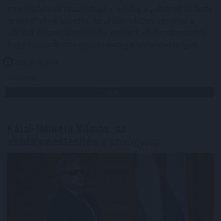
stratégiájának zászlóshajója, sokáig a „vásárolj és tarts
örökké” elvet követte. Az utóbbi időben azonban a
vállalat Bitcoin-eladásokba kezdett, elsősorban azért,
hogy finanszírozza egyes pénzügyi kötelezettségeit.
2026. 08. 09. 22:00
Megosztás:
TOVÁBB
Kátai-Németh Vilmos: az
akadálymentesítés
a szívügyem