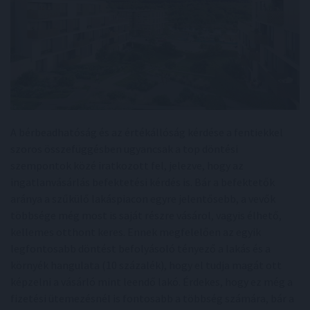
A bérbeadhatóság és az értékállóság kérdése a fentiekkel
szoros összefüggésben ugyancsak a top döntési
szempontok közé iratkozott fel, jelezve, hogy az
ingatlanvásárlás befektetési kérdés is. Bár a befektetők
aránya a szűkülő lakáspiacon egyre jelentősebb, a vevők
többsége még most is saját részre vásárol, vagyis élhető,
kellemes otthont keres. Ennek megfelelően az egyik
legfontosabb döntést befolyásoló tényező a lakás és a
környék hangulata (10 százalék), hogy el tudja magát ott
képzelni a vásárló mint leendő lakó. Érdekes, hogy ez még a
fizetési ütemezésnél is fontosabb a többség számára, bár a