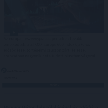
Az európai részvénypiacok pénteken tovább
emelkedtek: a STOXX Europe 600 index 0,3%-os
erősödéssel történelmi csúcson zárt, és ezzel
sorozatban negyedik hete tudott pluszban végezni.
2026. 08. 10. 09:00
Megosztás:
TOVÁBB
Magyar Péter felszólalásával
kezdődik a