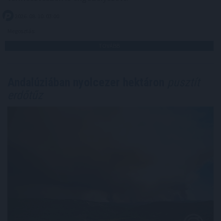
2026. 08. 10. 03:00
Megosztás:
TOVÁBB
Andalúziában nyolcezer hektáron
pusztít
erdőtűz