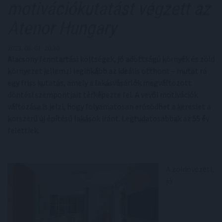
motivációkutatást végzett az
Atenor Hungary
2023. 08. 01. 20:30
Alacsony fenntartási költségek, jó adottságú környék és zöld
környezet jellemzi leginkább az ideális otthont – mutat rá
egy friss kutatás, amely a lakásvásárlók megváltozott
döntési szempontjait térképezte fel. A vevői motivációk
változása is jelzi, hogy folyamatosan erősödhet a kereslet a
korszerű új építésű lakások iránt. Legtudatosabbak az 55 év
felettiek.
A zöldövezeti,
jó