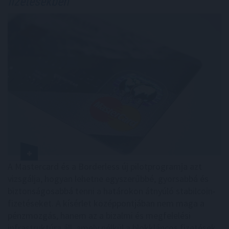
fizetésekben
A Mastercard és a Borderless új pilotprogramja azt
vizsgálja, hogyan lehetne egyszerűbbé, gyorsabbá és
biztonságosabbá tenni a határokon átnyúló stabilcoin-
fizetéseket. A kísérlet középpontjában nem maga a
pénzmozgás, hanem az a bizalmi és megfelelési
infrastruktúra áll, amely nélkül a blokkláncos fizetések