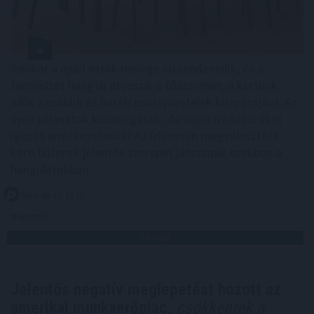
Amikor a nyári esték melege elcsendesedik, és a
természet hangjai átveszik a főszerepet, a kertünk
válik a családi és baráti összejövetelek központjává. Az
ilyen pillanatok különlegesek, de vajon mi teszi őket
igazán emlékezetessé? Az ízlésesen megválasztott
kerti bútorok jelentős szerepet játszanak ezekben a
hangulatokban.
2026. 08. 10. 10:30
Megosztás:
TOVÁBB
Jelentős negatív meglepetést hozott az
amerikai munkaerőpiac,
csökkentek a