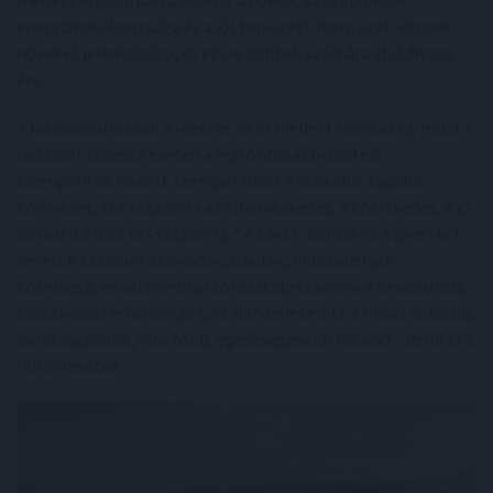
energiahatékonysága és a jól tervezett környezet viszont
növekvő jelentőségű, és egyre többek számára elsődleges
érv.
A lakásvásárlásban a rezsi és az ár mellett mind az új, mind a
használt lakások esetén a legfontosabb döntési
szempontok között szerepel most a szűkebb-tágabb
környezet, (19 százalék) az elhelyezkedés, a közlekedés, a jó
infrastruktúra (37 százalék). * Az aktív korúak és a gyereket
nevelők számára az óvodák, iskolák, munkahelyek
közelsége, és valamennyi korosztály számára a bevásárlási,
szórakozási lehetőségek, és mindenekelőtt a minél zöldebb,
barátságosabb, élhetőbb, egészségesebb lokáció – derül ki a
felméréséből.