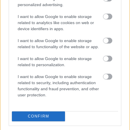
personalized advertising.
Két blokk után megállt a Bitcoin „anti-
I want to allow Google to enable storage
spam” forkja
– elsöprő többség maradt az
related to analytics like cookies on web or
device identifiers in apps.
eredeti láncon
I want to allow Google to enable storage
related to functionality of the website or app.
I want to allow Google to enable storage
related to personalization.
I want to allow Google to enable storage
related to security, including authentication
functionality and fraud prevention, and other
user protection.
CONFIRM
A Bitcoin közösségében hónapok óta zajló vita