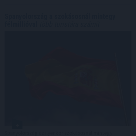
Spanyolország a szokásosnál mintegy
félmillióval
több turistára számít
Spanyolország az ilyenkor szokásosnál mintegy