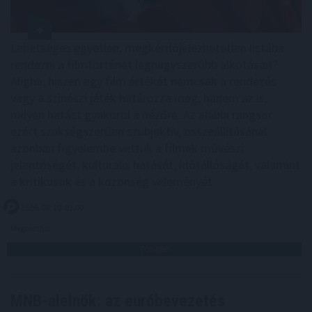
Lehetséges egyetlen, megkérdőjelezhetetlen listába
rendezni a filmtörténet legnagyszerűbb alkotásait?
Aligha, hiszen egy film értékét nemcsak a rendezés
vagy a színészi játék határozza meg, hanem az is,
milyen hatást gyakorol a nézőre. Az alábbi rangsor
ezért szükségszerűen szubjektív, összeállításánál
azonban figyelembe vettük a filmek művészi
jelentőségét, kulturális hatását, időtállóságát, valamint
a kritikusok és a közönség véleményét.
2026. 08. 10. 01:00
Megosztás:
TOVÁBB
MNB-alelnök: az euróbevezetés