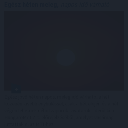
Egész héten meleg,
napos idő várható
Egész jövő héten napos, meleg idő várható, a hét
közepén kisebb enyhüléssel; csak a hét elején és a hét
végén lehetnek néhol záporok, zivatarok - derül ki a
HungaroMet Zrt. előrejelzéséből, amelyet vasárnap
juttattak el az MTI-hez.