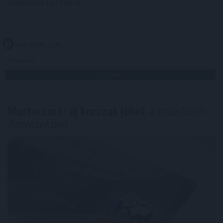
számokat húzták ki:
2026. 08. 09. 19:00
Megosztás:
TOVÁBB
Mastercard: új korszak jöhet
a stabilcoin-
fizetésekben