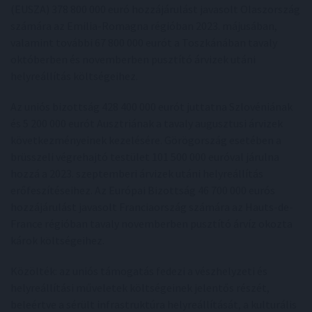
(EUSZA) 378 800 000 euró hozzájárulást javasolt Olaszország
számára az Emilia-Romagna régióban 2023. májusában,
valamint további 67 800 000 eurót a Toszkánában tavaly
októberben és novemberben pusztító árvizek utáni
helyreállítás költségeihez.
Az uniós bizottság 428 400 000 eurót juttatna Szlovéniának
és 5 200 000 eurót Ausztriának a tavaly augusztusi árvizek
következményeinek kezelésére. Görögország esetében a
brüsszeli végrehajtó testület 101 500 000 euróval járulna
hozzá a 2023. szeptemberi árvizek utáni helyreállítás
erőfeszítéseihez. Az Európai Bizottság 46 700 000 eurós
hozzájárulást javasolt Franciaország számára az Hauts-de-
France régióban tavaly novemberben pusztító árvíz okozta
károk költségeihez.
Közölték: az uniós támogatás fedezi a vészhelyzeti és
helyreállítási műveletek költségeinek jelentős részét,
beleértve a sérült infrastruktúra helyreállítását, a kulturális