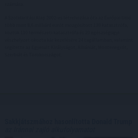
számára.
A Szolidaritási Alap 2002-es létrehozása óta az Európai Unió
több mint 8,6 milliárd eurót mozgósított 130 katasztrófa,
köztük 110 természeti katasztrófa és 20 egészségügyi
vészhelyzet okozta kár kezelésére 24 tagállamban, valamint
segítette az Egyesült Királyságot, Albániát, Montenegrót,
Szerbiát és Törökországot.
Sakkjátszmához hasonlította Donald Trump
az Iránnal zajló alkufolyamatot