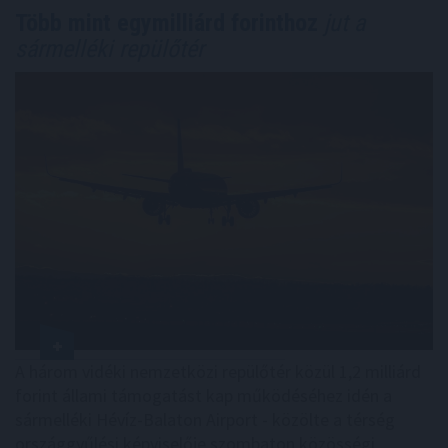
Több mint egymilliárd forinthoz
jut a
sármelléki repülőtér
A három vidéki nemzetközi repülőtér közül 1,2 milliárd
forint állami támogatást kap működéséhez idén a
sármelléki Hévíz-Balaton Airport - közölte a térség
országgyűlési képviselője szombaton közösségi