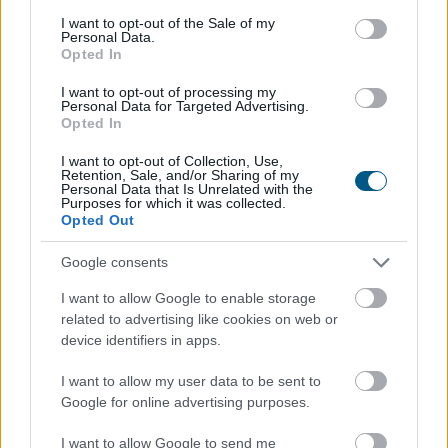
consent section.
I want to opt-out of the Sale of my
Personal Data.
Opted In
I want to opt-out of processing my
Personal Data for Targeted Advertising.
Opted In
I want to opt-out of Collection, Use,
Retention, Sale, and/or Sharing of my
Personal Data that Is Unrelated with the
Purposes for which it was collected.
Opted Out
A Strategy (MSTR), Michael Saylor Bitcoin-
stratégiájának zászlóshajója, sokáig a „vásárolj és tarts
Google consents
örökké” elvet követte. Az utóbbi időben azonban a
I want to allow Google to enable storage
vállalat Bitcoin-eladásokba kezdett, elsősorban azért,
related to advertising like cookies on web or
hogy finanszírozza egyes pénzügyi kötelezettségeit.
device identifiers in apps.
2026. 08. 09. 22:00
I want to allow my user data to be sent to
Google for online advertising purposes.
Megosztás:
TOVÁBB
I want to allow Google to send me