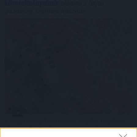
követelményeinek
elérése a teljes
gazdaság számára hasznos
A világgazdasági folyamatokat vizsgálva a jegybank
által júniusban meghatározott, 2 százalék alatti éves
inflációs szint továbbra is reális - jelentette ki a Magyar