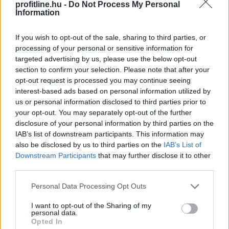
profitline.hu -
Do Not Process My Personal
Nemzeti Bank (MNB) alelnöke az MNB Podcast
Information
legutóbbi adásában. Banai Péter Benő az MNB által az
MTI-hez vasárnap eljuttatott közlemény szerint
If you wish to opt-out of the sale, sharing to third parties, or
kiemelte: a jegybank elsődleges célja az árstabilitás
processing of your personal or sensitive information for
elérése és fenntartása mellett konstruktív partnerként
targeted advertising by us, please use the below opt-out
részt venni az eurózónához történő csatlakozás
section to confirm your selection. Please note that after your
opt-out request is processed you may continue seeing
feltételeinek elérésében.
interest-based ads based on personal information utilized by
us or personal information disclosed to third parties prior to
2026. 08. 09. 23:00
your opt-out. You may separately opt-out of the further
Megosztás:
disclosure of your personal information by third parties on the
TOVÁBB
IAB’s list of downstream participants. This information may
also be disclosed by us to third parties on the
IAB’s List of
Downstream Participants
that may further disclose it to other
third parties.
Egyetlen szám mutatja, mikor állhat
le
Michael Saylor Bitcoin-eladása
Please note that this website/app uses one or more Google
Personal Data Processing Opt Outs
services and may gather and store information including but
not limited to your visit or usage behaviour. You may click to
I want to opt-out of the Sharing of my
personal data.
grant or deny consent to Google and its third-party tags to
Opted In
use your data for below specified purposes in below Google