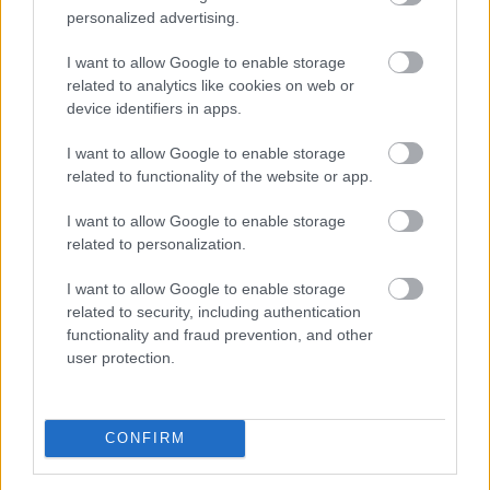
personalized advertising.
Kátai-Németh Vilmos: az
I want to allow Google to enable storage
related to analytics like cookies on web or
akadálymentesítés
a szívügyem
device identifiers in apps.
I want to allow Google to enable storage
related to functionality of the website or app.
I want to allow Google to enable storage
related to personalization.
I want to allow Google to enable storage
related to security, including authentication
functionality and fraud prevention, and other
user protection.
CONFIRM
A szívügyének nevezte a fizikai és a digitális
akadálymentesítést a szociális és családügyi miniszter