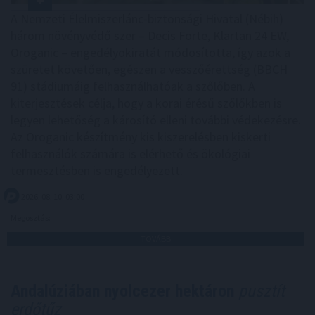
A Nemzeti Élelmiszerlánc-biztonsági Hivatal (Nébih)
három növényvédő szer – Decis Forte, Klartan 24 EW,
Oroganic – engedélyokiratát módosította, így azok a
szüretet követően, egészen a vesszőérettség (BBCH
91) stádiumáig felhasználhatóak a szőlőben. A
kiterjesztések célja, hogy a korai érésű szőlőkben is
legyen lehetőség a károsító elleni további védekezésre.
Az Oroganic készítmény kis kiszerelésben kiskerti
felhasználók számára is elérhető és ökológiai
termesztésben is engedélyezett.
2026. 08. 10. 03:00
Megosztás:
TOVÁBB
Andalúziában nyolcezer hektáron
pusztít
erdőtűz