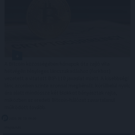
A Bitcoin közösségében hónapok óta zajló vita
hétvégén tényleges láncszakadáshoz (forkhoz)
vezetett a vitatott BIP-110 javaslat miatt. A kisebbségi
lánc azonban szinte azonnal megbénult: körülbelül nyolc
óra alatt mindössze két blokkot bányásztak rajta,
miközben az eredeti Bitcoin-hálózat zavartalanul
működött tovább.
2026. 08. 10. 04:00
Megosztás: