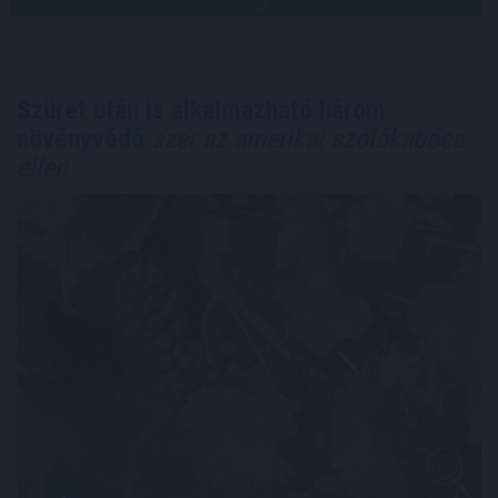
TOVÁBB
Szüret után is alkalmazható három
növényvédő
szer az amerikai szőlőkabóca
ellen