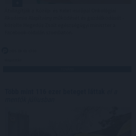
Átvilágítják a Közép- és Kelet-európai Onkológiai
Akadémia Alapítvány működését és gazdálkodását -
közölte Hegedűs Zsolt egészségügyi miniszter a
Facebook-oldalán szombaton.
2026. 08. 09. 13:00
Megosztás:
TOVÁBB
Több mint 116 ezer beteget láttak
el a
mentők júliusban