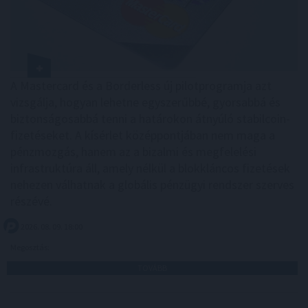
A Mastercard és a Borderless új pilotprogramja azt
vizsgálja, hogyan lehetne egyszerűbbé, gyorsabbá és
biztonságosabbá tenni a határokon átnyúló stabilcoin-
fizetéseket. A kísérlet középpontjában nem maga a
pénzmozgás, hanem az a bizalmi és megfelelési
infrastruktúra áll, amely nélkül a blokkláncos fizetések
nehezen válhatnak a globális pénzügyi rendszer szerves
részévé.
2026. 08. 09. 18:00
Megosztás:
TOVÁBB