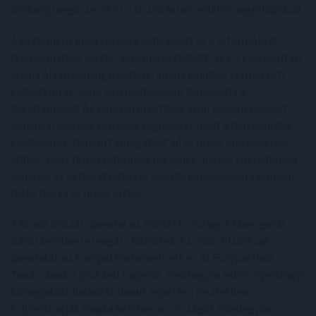
örökség megőrzését és a tisztítási műveletek végrehajtását.
A közlemény Elisa Ferreira kohézióért és a reformokért
felelős biztost idézte, aki emlékeztetett: az EU szolidaritási
alapja olyan pénzügyi eszköz, amely jelentős természeti
katasztrófák utáni helyreállításban támogatja a
tagállamokat. Az Európai Bizottság által kedden javasolt
pénzügyi csomag nemcsak segítséget nyújt a helyreállítás
kiadásaihoz, hanem támogatást ad az uniós országoknak
ahhoz, hogy felkészültebbek legyenek, illetve ellenállóbbá
váljanak az éghajlatváltozás okozta kihívásokkal szemben -
tette hozzá az uniós biztos.
A finanszírozási javaslat az érintett országok támogatás
iránti kérelmére reagál - közölték. Az uniós bizottság
javaslatát az Európai Parlamentnek és az Európai Unió
Tanácsának is jóvá kell hagynia. Jóváhagyás estén a pénzügyi
támogatást haladéktalanul, egyetlen részletben
folyósíthatják majd a kérelmező országok mindegyike