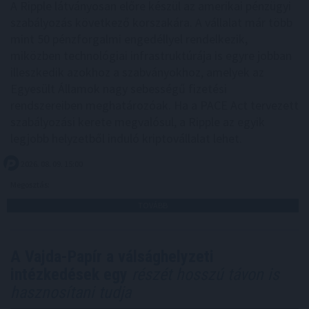
A Ripple látványosan előre készül az amerikai pénzügyi
szabályozás következő korszakára. A vállalat már több
mint 50 pénzforgalmi engedéllyel rendelkezik,
miközben technológiai infrastruktúrája is egyre jobban
illeszkedik azokhoz a szabványokhoz, amelyek az
Egyesült Államok nagy sebességű fizetési
rendszereiben meghatározóak. Ha a PACE Act tervezett
szabályozási kerete megvalósul, a Ripple az egyik
legjobb helyzetből induló kriptovállalat lehet.
2026. 08. 09. 15:00
Megosztás:
TOVÁBB
A Vajda-Papír a válsághelyzeti
intézkedések egy
részét hosszú távon is
hasznosítani tudja