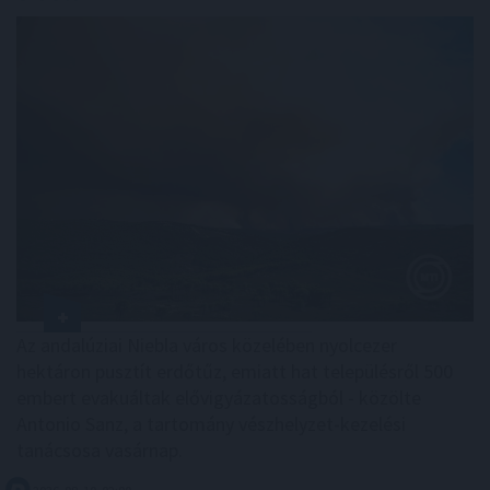
Az andalúziai Niebla város közelében nyolcezer
hektáron pusztít erdőtűz, emiatt hat településről 500
embert evakuáltak elővigyázatosságból - közölte
Antonio Sanz, a tartomány vészhelyzet-kezelési
tanácsosa vasárnap.