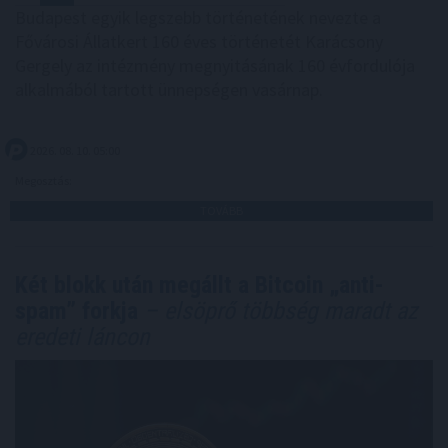
Budapest egyik legszebb történetének nevezte a
Fővárosi Állatkert 160 éves történetét Karácsony
Gergely az intézmény megnyitásának 160 évfordulója
alkalmából tartott ünnepségen vasárnap.
2026. 08. 10. 05:00
Megosztás:
TOVÁBB
Két blokk után megállt a Bitcoin „anti-
spam” forkja
– elsöprő többség maradt az
eredeti láncon