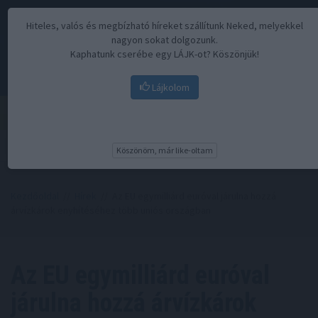
Hiteles, valós és megbízható híreket szállítunk Neked, melyekkel
nagyon sokat dolgozunk.
Kaphatunk cserébe egy LÁJK-ot? Köszönjük!
Lájkolom
Menü
Köszönöm, már like-oltam
Kezdőoldal
//
Hírek
// Az EU egymilliárd euróval járulna hozzá
árvízkárok enyhítéséhez több uniós országban
Az EU egymilliárd euróval
járulna hozzá árvízkárok