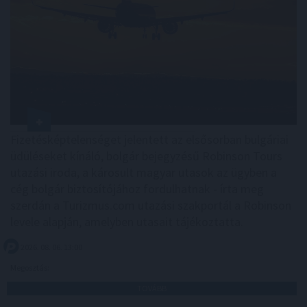
Fizetésképtelenséget jelentett az elsősorban bulgáriai
üdüléseket kínáló, bolgár bejegyzésű Robinson Tours
utazási iroda, a károsult magyar utasok az ügyben a
cég bolgár biztosítójához fordulhatnak - írta meg
szerdán a Turizmus.com utazási szakportál a Robinson
levele alapján, amelyben utasait tájékoztatta.
2026. 08. 06. 13:00
Megosztás:
TOVÁBB