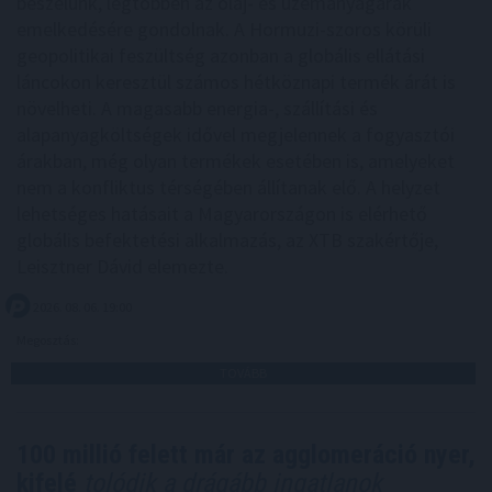
beszélünk, legtöbben az olaj- és üzemanyagárak
emelkedésére gondolnak. A Hormuzi-szoros körüli
geopolitikai feszültség azonban a globális ellátási
láncokon keresztül számos hétköznapi termék árát is
növelheti. A magasabb energia-, szállítási és
alapanyagköltségek idővel megjelennek a fogyasztói
árakban, még olyan termékek esetében is, amelyeket
nem a konfliktus térségében állítanak elő. A helyzet
lehetséges hatásait a Magyarországon is elérhető
globális befektetési alkalmazás, az XTB szakértője,
Leisztner Dávid elemezte.
2026. 08. 06. 19:00
Megosztás:
TOVÁBB
100 millió felett már az agglomeráció nyer,
kifelé
tolódik a drágább ingatlanok