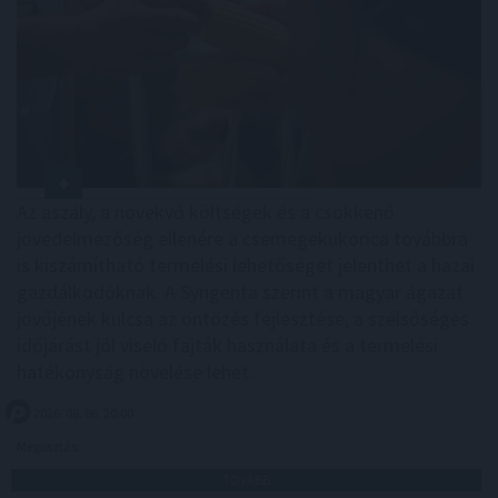
Az aszály, a növekvő költségek és a csökkenő
jövedelmezőség ellenére a csemegekukorica továbbra
is kiszámítható termelési lehetőséget jelenthet a hazai
gazdálkodóknak. A Syngenta szerint a magyar ágazat
jövőjének kulcsa az öntözés fejlesztése, a szélsőséges
időjárást jól viselő fajták használata és a termelési
hatékonyság növelése lehet.
2026. 08. 06. 20:00
Megosztás:
TOVÁBB