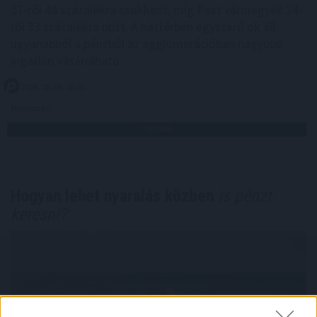
57-ről 48 százalékra csökkent, míg Pest vármegyéé 24-
ről 33 százalékra nőtt. A háttérben egyszerű ok áll:
ugyanabból a pénzből az agglomerációban nagyobb
ingatlan vásárolható.
2026. 08. 06. 18:00
Megosztás:
TOVÁBB
Hogyan lehet nyaralás közben
is pénzt
keresni?