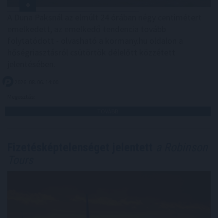
A Duna Paksnál az elmúlt 24 órában négy centimétert
emelkedett, az emelkedő tendencia tovább
folytatódott - olvasható a kormany.hu oldalon a
hőségriasztásról csütörtök délelőtt közzétett
jelentésében.
2026. 08. 06. 14:00
Megosztás:
TOVÁBB
Fizetésképtelenséget jelentett
a Robinson
Tours