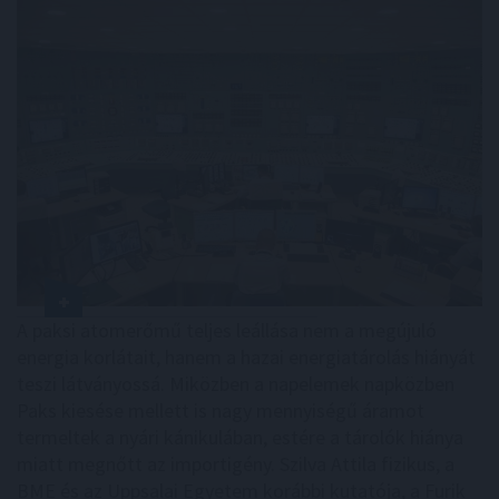
A paksi atomerőmű teljes leállása nem a megújuló
energia korlátait, hanem a hazai energiatárolás hiányát
teszi látványossá. Miközben a napelemek napközben
Paks kiesése mellett is nagy mennyiségű áramot
termeltek a nyári kánikulában, estére a tárolók hiánya
miatt megnőtt az importigény. Szilva Attila fizikus, a
BME és az Uppsalai Egyetem korábbi kutatója, a Furik