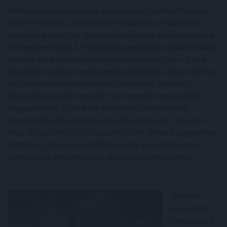
Kétéves csúcsra erősödött a napokban a forint árfolyama,
melynek euróhoz viszonyított lendülete az év hátralévő
részében is kitarthat. A hazai fizetőeszköz erejét részben a
már egy éve stabil, 6,5 százalékos jegybanki alapkamat adja,
mely az idei évben várhatóan már nem is változik – jövő év
közepétől azonban egy új kamatcsökkentési ciklus indulhat.
A GDP-növekedés a vámháború és az egész Európára
jellemző gazdasági lassulás miatt egyelőre nem tudott
elrugaszkodni, így az MBH Bank elemzői továbbra is
fenntartják 0,8 százalékos éves előrejelzésüket. Az egész
éves, átlagos infláció 4,5 százalék körül várható, ugyanakkor
bíztató jel, hogy a maginfláció szintje a legutóbbi adat
szerint négy éve nem látott alacsony szintre süllyedt.
Jelentős
kockázatot
hordoznak a