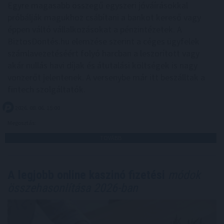
Egyre magasabb összegű egyszeri jóváírásokkal
próbálják magukhoz csábítani a bankot kereső vagy
éppen váltó vállalkozásokat a pénzintézetek. A
BiztosDöntés.hu elemzése szerint a céges ügyfelek
számlavezetéséért folyó harcban a leszorított vagy
akár nullás havi díjak és átutalási költségek is nagy
vonzerőt jelentenek. A versenybe már itt beszálltak a
fintech szolgáltatók.
2026. 08. 06. 15:00
Megosztás:
TOVÁBB
A legjobb online kaszinó fizetési
módok
összehasonlítása 2026-ban