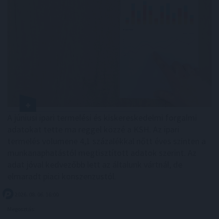
A júniusi ipari termelési és kiskereskedelmi forgalmi
adatokat tette ma reggel közzé a KSH. Az ipari
termelés volumene 4,1 százalékkal nőtt éves szinten a
munkanaphatástól megtisztított adatok szerint. Az
adat jóval kedvezőbb lett az általunk vártnál, de
elmaradt piaci konszenzustól.
2026. 08. 06. 16:00
Megosztás: