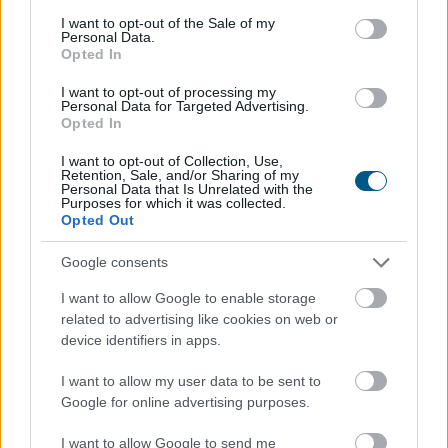
consent section.
TOVÁBB
I want to opt-out of the Sale of my
Personal Data.
Opted In
Az aszály már a magyar vállalatokat
és a
I want to opt-out of processing my
Personal Data for Targeted Advertising.
forint árfolyamát is sújtja
Opted In
I want to opt-out of Collection, Use,
Retention, Sale, and/or Sharing of my
Personal Data that Is Unrelated with the
Purposes for which it was collected.
Opted Out
Google consents
I want to allow Google to enable storage
related to advertising like cookies on web or
device identifiers in apps.
I want to allow my user data to be sent to
Google for online advertising purposes.
A 2026-os rendkívüli nyári aszály már messze túlmutat
I want to allow Google to send me