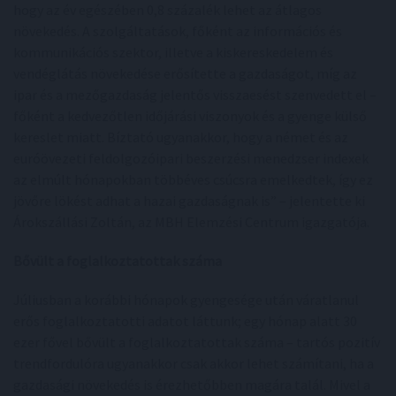
hogy az év egészében 0,8 százalék lehet az átlagos
növekedés. A szolgáltatások, főként az információs és
kommunikációs szektor, illetve a kiskereskedelem és
vendéglátás növekedése erősítette a gazdaságot, míg az
ipar és a mezőgazdaság jelentős visszaesést szenvedett el –
főként a kedvezőtlen időjárási viszonyok és a gyenge külső
kereslet miatt. Bíztató ugyanakkor, hogy a német és az
euróövezeti feldolgozóipari beszerzési menedzser indexek
az elmúlt hónapokban többéves csúcsra emelkedtek, így ez
jövőre lökést adhat a hazai gazdaságnak is” – jelentette ki
Árokszállási Zoltán, az MBH Elemzési Centrum igazgatója.
Bővült a foglalkoztatottak száma
Júliusban a korábbi hónapok gyengesége után váratlanul
erős foglalkoztatotti adatot láttunk; egy hónap alatt 30
ezer fővel bővült a foglalkoztatottak száma – tartós pozitív
trendfordulóra ugyanakkor csak akkor lehet számítani, ha a
gazdasági növekedés is érezhetőbben magára talál. Mivel a