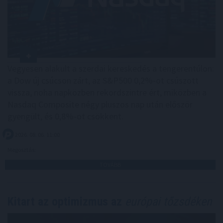
Vegyesen alakult a szerdai kereskedés a tengerentúlon:
a Dow új csúcson zárt, az S&P500 0,2%-ot csúszott
vissza, noha napközben rekordszintre ért, miközben a
Nasdaq Composite négy pluszos nap után először
gyengült, és 0,8%-ot csökkent.
2026. 08. 06. 11:00
Megosztás:
TOVÁBB
Kitart az optimizmus az
európai tőzsdéken