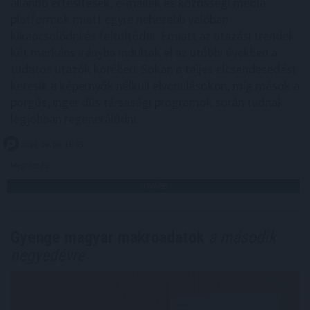
állandó értesítések, e-mailek és közösségi média
platformok miatt egyre nehezebb valóban
kikapcsolódni és feltöltődni. Emiatt az utazási trendek
két markáns irányba indultak el az utóbbi években a
tudatos utazók körében. Sokan a teljes elcsendesedést
keresik a képernyők nélküli elvonulásokon, míg mások a
pörgős, inger dús társasági programok során tudnak
legjobban regenerálódni.
2026. 08. 06. 16:45
Megosztás:
TOVÁBB
Gyenge magyar makroadatok
a második
negyedévre