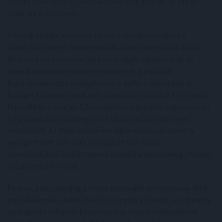
szeptember elejére – kétéves rekordot döntve – a 391-es
szint alá is benézett.
A forint elmúlt hetekben látott erősödése mögött a
szakértők szerint nemzetközi és hazai tényezők is állnak.
Nemzetközi szinten a Fed kamatvágási várakozásai, az
amerikai munkaerőpiac gyengülése és a politikai
bizonytalanságok gyengítették a dollárt, miközben az
Európai Központi Bank már óvatosabb politikát folytatott.
Hazánkban a magas, 6,5 százalékos jegybanki alapkamat és
a jegybank szigorú hangneme támogatta az árfolyam
erősödését. Az MNB elnökének kijelentése, miszerint a
gyenge forint már nem előnyös a felzárkózás
szempontjából és árfolyamstabilitásra van szükség, tovább
erősítette a forintot.
Fontos, hogy jelenleg a forint nominális árfolyama az MNB
politikája miatt tekinthető viszonylag erősnek, azonban ha
az alapvető inflációs folyamatokat sikerül moderáltabb