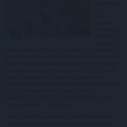
vámháborúk
Bár az
Egyesült
Államok és az
EU közötti
kereskedelmi
megállapodás enyhített a feszültségeken, a 15 százalékos
vámplafon komoly terhet jelent a kontinens gazdaságára
nézve, ráadásul a vámháborúk lezáratlan kérdései továbbra
is kockázatokat hordoznak Európa számára. Mivel hazánk
legfontosabb kereskedelmi partnere, Németország
megcélzott gazdaságélénkítő programjának hatása inkább
2026-tól válik érzékelhetővé, egyelőre az ipari
megrendelések és az export is csökkenést mutat – ezzel a
magyar növekedést is visszafogva.
„Noha a második negyedévben az előzetes várakozásokat
meghaladó GDP-adat érkezett, összességében úgy látjuk,