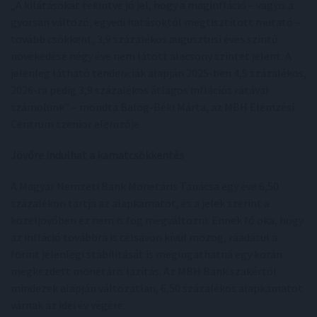
„A kilátásokat tekintve jó jel, hogy a maginfláció – vagyis a
gyorsan változó, egyedi hatásoktól megtisztított mutató –
tovább csökkent, 3,9 százalékos augusztusi éves szintű
növekedése négy éve nem látott alacsony szintet jelent. A
jelenleg látható tendenciák alapján 2025-ben 4,5 százalékos,
2026-ra pedig 3,9 százalékos átlagos inflációs rátával
számolunk” – mondta Balog-Béki Márta, az MBH Elemzési
Centrum szenior elemzője.
Jövőre indulhat a kamatcsökkentés
A Magyar Nemzeti Bank Monetáris Tanácsa egy éve 6,50
százalékon tartja az alapkamatot, és a jelek szerint a
közeljövőben ez nem is fog megváltozni. Ennek fő oka, hogy
az infláció továbbra is célsávon kívül mozog, ráadásul a
forint jelenlegi stabilitását is megingathatná egy korán
megkezdett monetáris lazítás. Az MBH Bank szakértői
mindezek alapján változatlan, 6,50 százalékos alapkamatot
várnak az idei év végére.