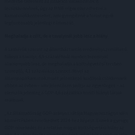
mederbe terelni és az inflációs várakozások is
lecsökkennének, úgy az MNB végre elkezdhetné a
kamatcsökkentéseket, ami gyengítené a forint egyik
legfontosabb jelenlegi támaszát.
Meghaladja a célt, de a tavalyinál jobb lesz a hiány
A szakérők szerint az államháztartás eredményszemléletű
hiánya a tavalyi, 4,9 százaléknál minden bizonnyal
alacsonyabb lesz, de meghaladja a költségvetési tervben
szereplő, 4,1 százalékos szintet. Mivel az
állampapírkamatok miatt jelentkező kiadások csökkennek
ebben az évben – ami jelentősen javítja az egyenleget – az
elemzők jelenleg a GDP 4,6 százaléka körüli hiányt látják
reálisnak.
„Az államadósság GDP-arányos rátája Magyarországon idén
kismértékben emelkedhet 2024-hez képest. Ennek a gyenge
GDP-növekedés és a relatíve magas költségvetési hiány az
oka. Az adósságráta növekedésének mértékét azonban idén