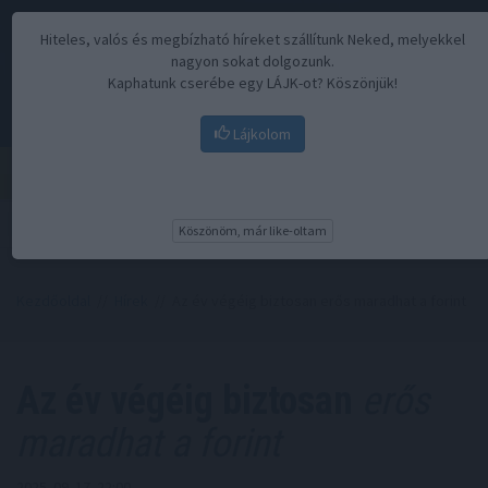
Hiteles, valós és megbízható híreket szállítunk Neked, melyekkel
nagyon sokat dolgozunk.
Kaphatunk cserébe egy LÁJK-ot? Köszönjük!
Lájkolom
Menü
Köszönöm, már like-oltam
Kezdőoldal
//
Hírek
// Az év végéig biztosan erős maradhat a forint
Az év végéig biztosan
erős
maradhat a forint
2025. 09. 17. 22:00