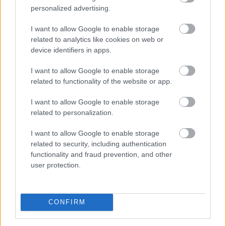
a mezőgazdaság problémáin. Egyre inkább
personalized advertising.
makrogazdasági kockázattá válik. A Duna budapesti
I want to allow Google to enable storage
vízszintje történelmi mélységbe süllyedt, ami
related to analytics like cookies on web or
ellehetetlenítette a hajózást, a hűtővíz hiánya pedig
device identifiers in apps.
arra kényszerítette a paksi atomerőművet, hogy
termelését a minimális szintre csökkentse. A közútra
I want to allow Google to enable storage
terelt áruszállítás és a hazai villamosenergia-termelés
related to functionality of the website or app.
visszaesése a rekordközeli nyári fogyasztás mellett
I want to allow Google to enable storage
jelentősen növeli az energiaimportot. Ez újabb inflációs
related to personalization.
nyomást okozhat, ami megnehezítheti a Magyar
Nemzeti Bank számára a kamatcsökkentési ciklus
I want to allow Google to enable storage
folytatását és a forintra is kedvezőtlen hatással lehet -
related to security, including authentication
áll a nemzetközi fizetések és devizapiaci megoldások
functionality and fraud prevention, and other
user protection.
szakértője, az AKCENTA CZ legfrissebb elemzésében.
2026. 08. 06. 17:00
Megosztás:
CONFIRM
TOVÁBB