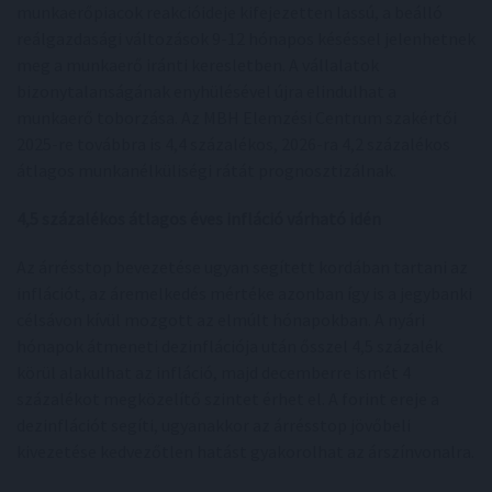
munkaerőpiacok reakcióideje kifejezetten lassú, a beálló
reálgazdasági változások 9-12 hónapos késéssel jelenhetnek
meg a munkaerő iránti keresletben. A vállalatok
bizonytalanságának enyhülésével újra elindulhat a
munkaerő toborzása. Az MBH Elemzési Centrum szakértői
2025-re továbbra is 4,4 százalékos, 2026-ra 4,2 százalékos
átlagos munkanélküliségi rátát prognosztizálnak.
4,5 százalékos átlagos éves infláció várható idén
Az árrésstop bevezetése ugyan segített kordában tartani az
inflációt, az áremelkedés mértéke azonban így is a jegybanki
célsávon kívül mozgott az elmúlt hónapokban. A nyári
hónapok átmeneti dezinflációja után ősszel 4,5 százalék
körül alakulhat az infláció, majd decemberre ismét 4
százalékot megközelítő szintet érhet el. A forint ereje a
dezinflációt segíti, ugyanakkor az árrésstop jövőbeli
kivezetése kedvezőtlen hatást gyakorolhat az árszínvonalra.