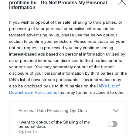
profitline.hu -
Do Not Process My Personal
Information
If you wish to opt-out of the sale, sharing to third parties, or
processing of your personal or sensitive information for
targeted advertising by us, please use the below opt-out
section to confirm your selection. Please note that after your
opt-out request is processed you may continue seeing
A nyaralás hagyományosan a munkától való elszakadás
interest-based ads based on personal information utilized by
időszaka, a digitális gazdaság azonban alaposan átírta
us or personal information disclosed to third parties prior to
your opt-out. You may separately opt-out of the further
ezt a képet. Ma már több olyan bevételi lehetőség
disclosure of your personal information by third parties on the
létezik, amelyhez elegendő egy laptop,
IAB’s list of downstream participants. This information may
internetkapcsolat és naponta néhány szabad óra. A cél
also be disclosed by us to third parties on the
IAB’s List of
persze nem az, hogy a pihenés második műszakká
Downstream Participants
that may further disclose it to other
változzon, hanem az, hogy az utazás mellett is
third parties.
maradjon egy kiszámítható vagy legalább kiegészítő
Please note that this website/app uses one or more Google
Personal Data Processing Opt Outs
jövedelem.
services and may gather and store information including but
not limited to your visit or usage behaviour. You may click to
I want to opt-out of the Sharing of my
2026. 08. 06. 17:15
personal data.
grant or deny consent to Google and its third-party tags to
Opted In
Megosztás:
use your data for below specified purposes in below Google