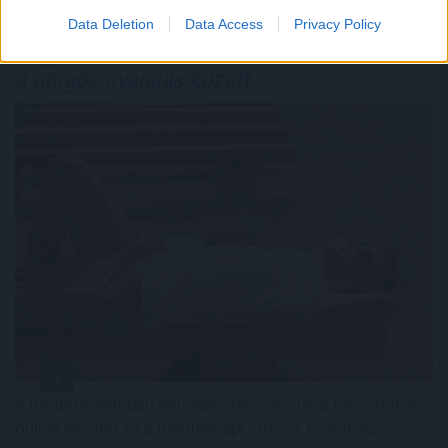
Data Deletion
Data Access
Privacy Policy
Hogyan válasszunk a csendes elvonulás
és
a pörgős nyaralás között
A modern világban mindannyian érezzük a folyamatos
online jelenlét és a mindennapi stressz terhét. Az