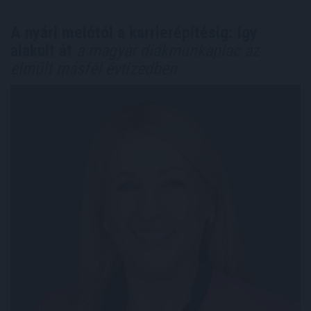
A nyári melótól a karrierépítésig: így
alakult át
a magyar diákmunkapiac az
elmúlt másfél évtizedben