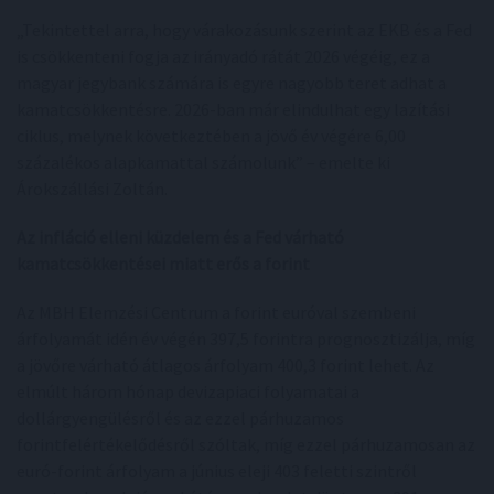
„Tekintettel arra, hogy várakozásunk szerint az EKB és a Fed
is csökkenteni fogja az irányadó rátát 2026 végéig, ez a
magyar jegybank számára is egyre nagyobb teret adhat a
kamatcsökkentésre. 2026-ban már elindulhat egy lazítási
ciklus, melynek következtében a jövő év végére 6,00
százalékos alapkamattal számolunk” – emelte ki
Árokszállási Zoltán.
Az infláció elleni küzdelem és a Fed várható
kamatcsökkentései miatt erős a forint
Az MBH Elemzési Centrum a forint euróval szembeni
árfolyamát idén év végén 397,5 forintra prognosztizálja, míg
a jövőre várható átlagos árfolyam 400,3 forint lehet. Az
elmúlt három hónap devizapiaci folyamatai a
dollárgyengülésről és az ezzel párhuzamos
forintfelértékelődésről szóltak, míg ezzel párhuzamosan az
euró-forint árfolyam a június eleji 403 feletti szintről