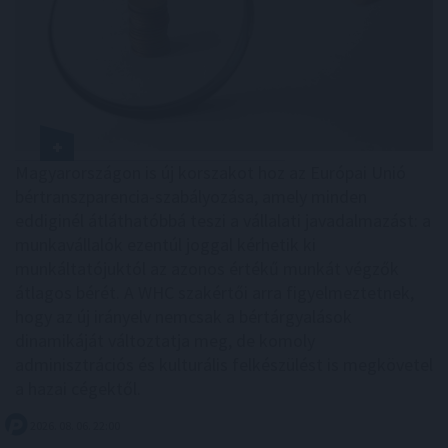
Magyarországon is új korszakot hoz az Európai Unió
bértranszparencia-szabályozása, amely minden
eddiginél átláthatóbbá teszi a vállalati javadalmazást: a
munkavállalók ezentúl joggal kérhetik ki
munkáltatójuktól az azonos értékű munkát végzők
átlagos bérét. A WHC szakértői arra figyelmeztetnek,
hogy az új irányelv nemcsak a bértárgyalások
dinamikáját változtatja meg, de komoly
adminisztrációs és kulturális felkészülést is megkövetel
a hazai cégektől.
2026. 08. 06. 22:00