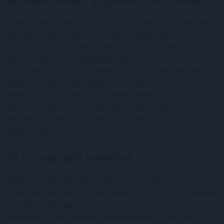
Az IKEA lakberendezési szolgáltatásai egy új, a mesterséges
intelligenciában rejlő lehetőségeket kihasználó
alkalmazással bővülnek: az IKEA Kreativ segítségével a
felhasználók a telefonjukkal beszkennelhetik a tervezésre
váró szobát, és a virtuális térben szabadon helyezhetnek el
IKEA bútorokat, hogy megnézzék, hogyan nézne ki a szoba a
terveik alapján, hogyan illeszkednek egymáshoz a bútorok. A
belső terek 3D-s, kevert valóságban való megjelenítése
interaktív tervezési élményt és még több inspirációt kínál a
lakberendezéshez.
Új és megújuló termékek
2024-ben a Nytillverkad kollekció két további sorozatára
számíthatnak a vásárlók, amelyekkel az IKEA a múlt ikonikus
termékei előtt tiszteleg, de a mai kor igényeinek
megfelelően, újratervezett formában mutatja be őket. A