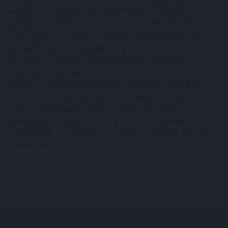
megújuló forrásokból származó villamos energiát
használjon, ezzel összesen már 268 ilyen beszállítója van a
Csoportnak. A fenntarthatósági szempontokat az IKEA
igyekszik minden szolgáltatására, így az éttermeire is
kiterjeszteni. A 2021-es ENSZ Élelmiszerrendszerek
Csúcstalálkozója kapcsán bejelentett új élelmiszeripari
kötelezettségvállalások közé tartozik, hogy 2025-ig az
éttermekben kínált főétkezések 50 százaléka növényi
eredetű, 80 százaléka pedig nem vörös hús. Ennek
támogatására fejlesztette ki az IKEA növényi alapú
ételkínálatát és húsmentes hot dogot is kínálnak az IKEA
éttermeiben.