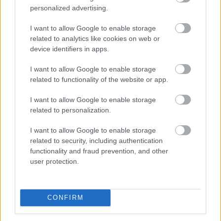
personalized advertising.
I want to allow Google to enable storage
related to analytics like cookies on web or
device identifiers in apps.
I want to allow Google to enable storage
related to functionality of the website or app.
I want to allow Google to enable storage
related to personalization.
I want to allow Google to enable storage
related to security, including authentication
functionality and fraud prevention, and other
user protection.
A WHO demencia-irányelveiben önálló kockázati
tényezőként szerepel a kognitív inaktivitás. A
CONFIRM
dokumentum rámutat: az egész életen át tartó
kognitív aktivitás — a tanulás, a mentálisan igényes