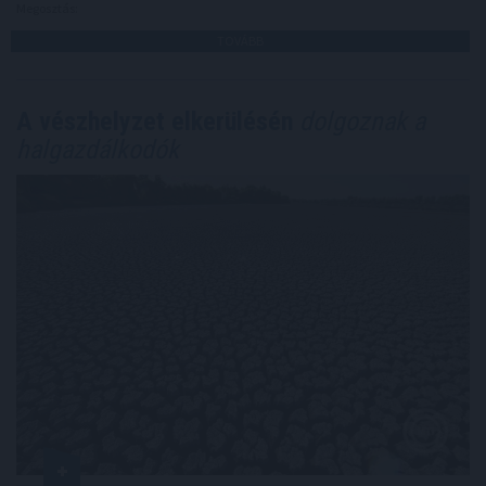
Megosztás:
TOVÁBB
A vészhelyzet elkerülésén
dolgoznak a
halgazdálkodók