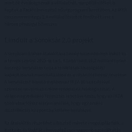
mint öt éve dolgoznak a vállalatnál, nyugdíjjárulékot is
kaptak a Tack! elnevezésű hűségprogram keretében. Az IKEA
összesen mintegy 1,4 milliárd forintot fordított erre a
három pénzügyi bónuszra.
Elindult a Soroksár 2.0 projekt
A soroksári áruház átalakítása tavaly novemberben indult és
a tervek szerint 2025-ig tart. A több mint 19,2 milliárd forint
összegű beruházás célja a rendelések kiszolgálási
kapacitásának maximalizálása és a vásárlói élmény növelése.
A beruházást követő években az IKEA 80 százalékkal
szeretné növelni az online rendelések feldolgozását. A
világon egyedülálló fejlesztés lehetővé teszi, hogy az IKEA
több vásárlóhoz elérjen anélkül, hogy egy önálló
disztribúciós központba kellene beruházni.
Az átalakítás részeként a Bisztró mérete megduplázódik, a
Kattints és Vedd át elnevezésű csomagpont-szolgáltatás