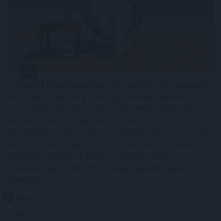
A nyaralás hagyományosan a munkától való elszakadás
időszaka, a digitális gazdaság azonban alaposan átírta
ezt a képet. Ma már több olyan bevételi lehetőség
létezik, amelyhez elegendő egy laptop,
internetkapcsolat és naponta néhány szabad óra. A cél
persze nem az, hogy a pihenés második műszakká
változzon, hanem az, hogy az utazás mellett is
maradjon egy kiszámítható vagy legalább kiegészítő
jövedelem.
2026. 08. 06. 17:15
Megosztás: