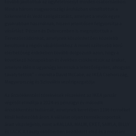
tovább javítottuk az ügyfélélményt minden csatornánkon.
Mind a három magyarországi áruházban elindítottuk a
Szkenneld és Vedd szolgáltatást, amelyet a vevők egyre
gyakrabban használnak, hiszen jelentősen felgyorsítja a
vásárlást. Pécsen és Debrecenben is megnyitottuk a
Tervezőstúdiónkat, amelynek köszönhetően közelebb
kerültünk a régiós vásárlóinkhoz. A minél szélesebb körű
elérhetőség érdekében tovább dolgozunk azon, hogy a
következő hónapokban és években csökkentsük az árakat,
amelyre idén is ugyanúgy keressük a lehetőségeket, ahogyan
tavaly tettük” – mondta David McCabe, az IKEA Csehország,
Magyarország és Szlovákia vezérigazgatója.
Az árcsökkentési törekvések részeként az IKEA január
végétől elindítja a 2024-es pénzügyi év második
árcsökkentési hullámát, amelynek keretében 1196 terméket
kínál kedvezőbb áron. A vállalat olyan termékcsoportok
árait viszi lejjebb, mint a KALLAX, MALM, EKET, SAMLA, BILLY
és LACK. A tavaly októberben kezdődött első és a mostani