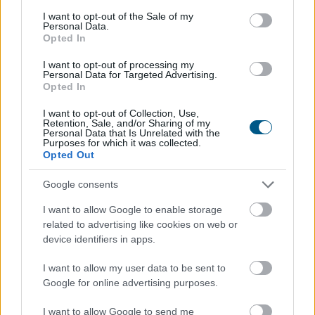
energiaellátástól a szabályozási környezeten át a napi
consent section.
I want to opt-out of the Sale of my
működésig egyre több területet érint. A vállalatok
Personal Data.
Opted In
számára ezért a fizikai klímakockázatok kezelése már
nem csak a szabályozói elvárásokat érintő
I want to opt-out of processing my
fenntarthatósági kérdés, hanem a működésbiztonság
Personal Data for Targeted Advertising.
Opted In
és a versenyképesség alapvető feltétele – figyelmeztet
a KPMG.
I want to opt-out of Collection, Use,
Retention, Sale, and/or Sharing of my
Personal Data that Is Unrelated with the
2026. 08. 07. 03:00
Purposes for which it was collected.
Opted Out
Megosztás:
TOVÁBB
Google consents
I want to allow Google to enable storage
related to advertising like cookies on web or
Mit tesz az agyaddal, ha minden
nap
device identifiers in apps.
ugyanazt csinálod?
I want to allow my user data to be sent to
Google for online advertising purposes.
I want to allow Google to send me