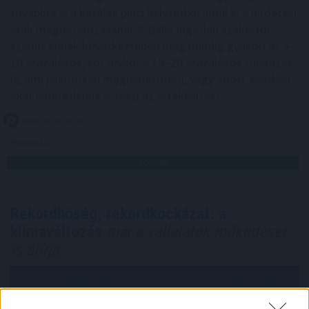
továbbra is a korábbi piaci helyzetből indul ki a hirdetési
árak meghatározásánál. A Balla Ingatlan szakértői
szerint ennek következtében még mindig gyakori az 5–
10 százalékos, sőt olykor a 15–20 százalékos túlárazás
is, ami jelentősen megnehezítheti, vagy adott esetben
akár lehetetlenné is teszi az értékesítést.
2026. 08. 07. 04:00
Megosztás:
TOVÁBB
Rekordhőség, rekordkockázat: a
klímaváltozás
már a vállalatok működését
is átírja