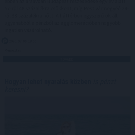
ebben az ársávban Budapest részesedése egy év alatt
57-ről 48 százalékra csökkent, míg Pest vármegyéé 24-
ről 33 százalékra nőtt. A háttérben egyszerű ok áll:
ugyanabból a pénzből az agglomerációban nagyobb
ingatlan vásárolható.
2026. 08. 06. 18:00
Megosztás:
TOVÁBB
Hogyan lehet nyaralás közben
is pénzt
keresni?