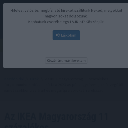
Hiteles, valós és megbízható híreket szállítunk Neked, melyekkel
nagyon sokat dolgozunk.
Kaphatunk cserébe egy LÁJK-ot? Köszönjük!
Lájkolom
Menü
Köszönöm, már like-oltam
Kezdőoldal
//
Hírek
// Az IKEA Magyarország 11 százalékos
forgalomnövekedéssel zárta a 2023-as pénzügyi évet, január végétől
ismét csökkenti az árait és megújítja a soroksári áruházat
Az IKEA Magyarország 11
százalékos