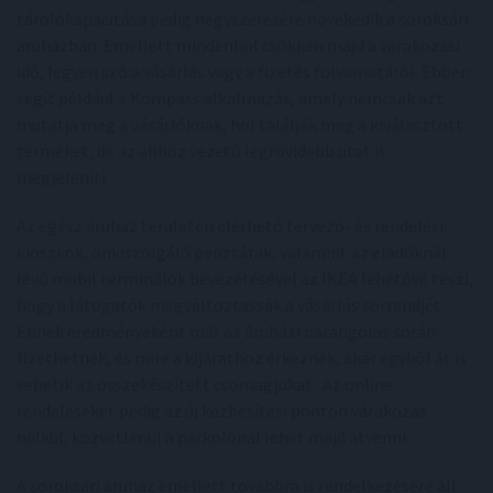
tárolókapacitása pedig négyszeresére növekedik a soroksári
áruházban. Emellett mindenhol csökken majd a várakozási
idő, legyen szó a vásárlás vagy a fizetés folyamatáról. Ebben
segít például a Kompass alkalmazás, amely nemcsak azt
mutatja meg a vásárlóknak, hol találják meg a kiválasztott
terméket, de az ahhoz vezető legrövidebb utat is
megjeleníti.
Az egész áruház területén elérhető tervező- és rendelési
kioszkok, önkiszolgáló pénztárak, valamint az eladóknál
lévő mobil terminálok bevezetésével az IKEA lehetővé teszi,
hogy a látogatók megváltoztassák a vásárlás sorrendjét.
Ennek eredményeként már az áruházi barangolás során
fizethetnek, és mire a kijárathoz érkeznek, akár egyből át is
vehetik az összekészített csomagjukat. Az online
rendeléseket pedig az új kézbesítési ponton várakozás
nélkül, közvetlenül a parkolónál lehet majd átvenni.
A soroksári áruház emellett továbbra is rendelkezésére áll