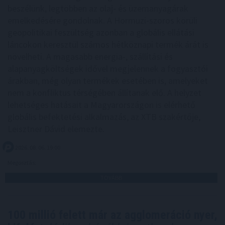
beszélünk, legtöbben az olaj- és üzemanyagárak
emelkedésére gondolnak. A Hormuzi-szoros körüli
geopolitikai feszültség azonban a globális ellátási
láncokon keresztül számos hétköznapi termék árát is
növelheti. A magasabb energia-, szállítási és
alapanyagköltségek idővel megjelennek a fogyasztói
árakban, még olyan termékek esetében is, amelyeket
nem a konfliktus térségében állítanak elő. A helyzet
lehetséges hatásait a Magyarországon is elérhető
globális befektetési alkalmazás, az XTB szakértője,
Leisztner Dávid elemezte.
2026. 08. 06. 19:00
Megosztás:
TOVÁBB
100 millió felett már az agglomeráció nyer,