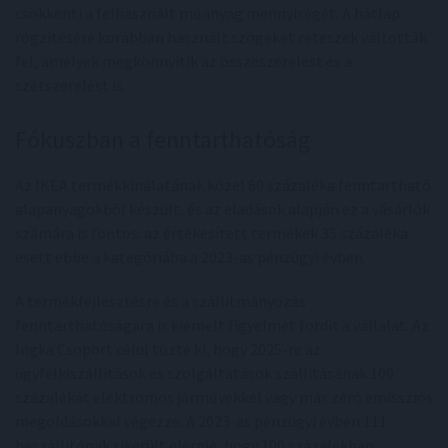
csökkenti a felhasznált műanyag mennyiségét. A hátlap
rögzítésére korábban használt szögeket reteszek váltották
fel, amelyek megkönnyítik az összeszerelést és a
szétszerelést is.
Fókuszban a fenntarthatóság
Az IKEA termékkínálatának közel 60 százaléka fenntartható
alapanyagokból készült, és az eladások alapján ez a vásárlók
számára is fontos: az értékesített termékek 35 százaléka
esett ebbe a kategóriába a 2023-as pénzügyi évben.
A termékfejlesztésre és a szállítmányozás
fenntarthatóságára is kiemelt figyelmet fordít a vállalat. Az
Ingka Csoport célul tűzte ki, hogy 2025-re az
ügyfélkiszállítások és szolgáltatások szállításának 100
százalékát elektromos járművekkel vagy más zéró emissziós
megoldásokkal végezze. A 2023-as pénzügyi évben 111
beszállítónak sikerült elérnie, hogy 100 százalékban