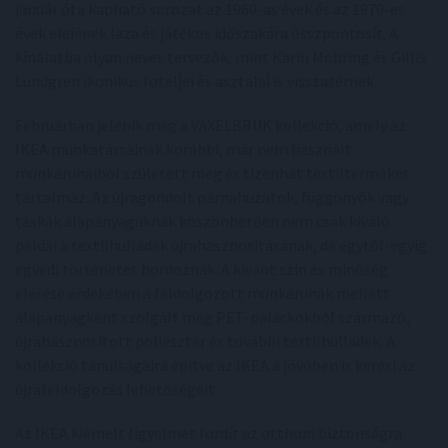
január óta kapható sorozat az 1960-as évek és az 1970-es
évek elejének laza és játékos időszakára összpontosít. A
kínálatba olyan neves tervezők, mint Karin Mobring és Gillis
Lundgren ikonikus foteljei és asztalai is visszatérnek.
Februárban jelenik meg a VÄXELBRUK kollekció, amely az
IKEA munkatársainak korábbi, már nem használt
munkaruháiból született meg és tizenhat textilterméket
tartalmaz. Az újragondolt párnahuzatok, függönyök vagy
táskák alapanyaguknak köszönhetően nem csak kiváló
példái a textilhulladék újrahasznosításának, de egytől-egyig
egyedi történetet hordoznak. A kívánt szín és minőség
elérése érdekében a feldolgozott munkaruhák mellett
alapanyagként szolgált még PET-palackokból származó,
újrahasznosított poliészter és további textilhulladék. A
kollekció tanulságaira építve az IKEA a jövőben is keresi az
újrafeldolgozás lehetőségeit.
Az IKEA kiemelt figyelmet fordít az otthoni biztonságra.