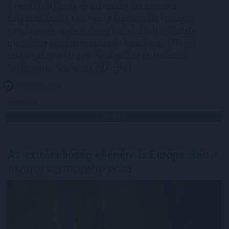
A rendkívüli hőség és szárazság közepette a
halgazdálkodók már nem a legnagyobb hozamra
törekszenek, a vészhelyzet kialakulását próbálják
megelőzni minden eszközzel - közölte az MTI-vel
csütörtökön a Magyar Akvakultúra és Halászati
Szakmaközi Szervezet (MA-HAL).
2026. 08. 06. 21:00
Megosztás:
TOVÁBB
Az extrém hőség ellenére is Európa
élén a
magyar csemegekukorica