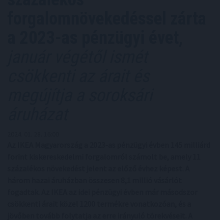
forgalomnövekedéssel zárta
a 2023-as pénzügyi évet,
január végétől ismét
csökkenti az árait és
megújítja a soroksári
áruházat
2024. 01. 28. 16:00
Az IKEA Magyarország a 2023-as pénzügyi évben 145 milliárd
forint kiskereskedelmi forgalomról számolt be, amely 11
százalékos növekedést jelent az előző évhez képest. A
három hazai áruházban összesen 8,1 millió vásárlót
fogadtak. Az IKEA az idei pénzügyi évben már másodszor
csökkenti árait közel 1200 termékre vonatkozóan, és a
jövőben tovább folytatja az erre irányuló törekvéseit. A