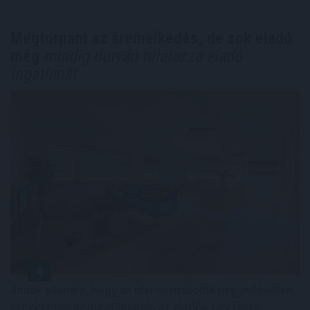
Megtorpant az áremelkedés, de sok eladó
még
mindig durván túlárazza eladó
ingatlanát
Annak ellenére, hogy az idei év második negyedévében
csökkentek az ingatlanárak, az eladók egy része