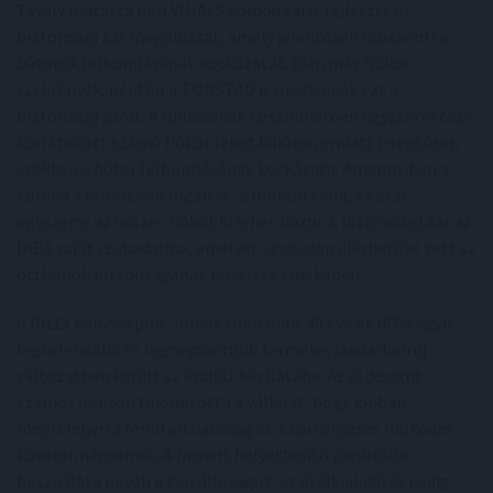
Tavaly mutatta be a VIHALS komód saját fejlesztésű
biztonsági zár megoldását, amely jelentősen csökkenti a
bútorok felborulásának kockázatát. Idén más fiókos
szekrények, például a TONSTAD is megkapják ezt a
biztonsági zárat. A funkciónak köszönhetően egyszerre csak
korlátozott számú fiókot lehet kihúzni, emiatt jelentősen
csökken a bútor felborulásának kockázata. Amennyiben a
komód a falhoz van rögzítve, a funkció kiold, és akár
egyszerre az összes fiókot ki lehet húzni. A biztonsági zár az
IKEA saját szabadalma, amelyet szabadon elérhetővé tett az
otthonok biztonságának növelése érdekében.
A BILLY könyvespolc, amely több mint 40 éve az IKEA egyik
legkelendőbb és legnépszerűbb terméke, januárban új
változatban került az áruház kínálatába. Az új designt
számos ponton finomította a vállalat, hogy jobban
megfeleljen a fenntarthatóság és a körforgásos működés
követelményeinek. A furnért helyettesítő papírfólia
használata növeli a karcállóságot, az új élkialakítás pedig