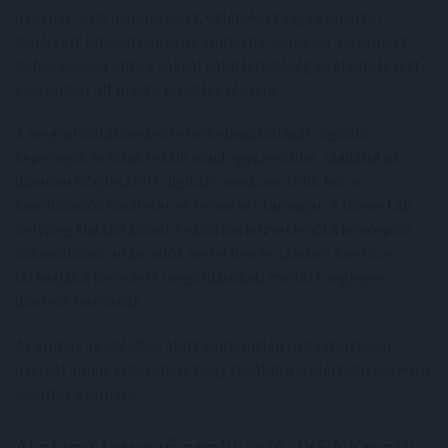
azoknak, akik inspirációért, ötletekért vagy szakértői
tanácsért látogatnak el az áruházba: Soroksár 2.0 projekt
befejezésével ehhez sokkal több lehetőség és elkötelezett
szakember áll majd a rendelkezésükre.
A megvalósításra váró tervek vizualizálását digitális
képernyők és falak teszik majd egyszerűbbé, ráadásul az
újonnan kifejlesztett digitális rendszer több bútor-
kombinációs készletet és terméket támogat. A Home Lab
helyiség kialakításával a vásárlók közvetlenül a koncepció
összeállítása, után valós méretben és színben kivetítve
láthatják a tervezett megoldásukat, mielőtt végleges
döntést hoznának.
Az áruház az átépítés alatt változatlan nyitvatartással
üzemel annak érdekében, hogy továbbra is elérhető legyen a
vásárlók számára.
AI alapú tervező applikáció: IKEA Kreativ