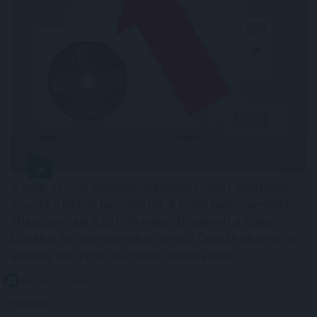
A 2026-os nyár második hőkupolája ismét jelentősen
növelte a klímák használatát. A hűtés helyszínenként
átlagosan napi 4,29 kWh energiát igényelt a Daikin
klímákat és hőszivattyúkat vezérlő Onecta alkalmazás
anonim, országos használati adatai szerint.
2026. 08. 07. 01:00
Megosztás: