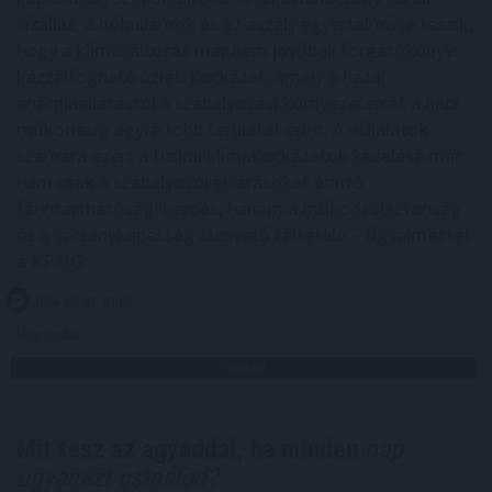
vízállás, a hőhullámok és az aszály egyértelművé teszik,
hogy a klímaváltozás már nem jövőbeli forgatókönyv:
kézzelfogható üzleti kockázat, amely a hazai
energiaellátástól a szabályozási környezeten át a napi
működésig egyre több területet érint. A vállalatok
számára ezért a fizikai klímakockázatok kezelése már
nem csak a szabályozói elvárásokat érintő
fenntarthatósági kérdés, hanem a működésbiztonság
és a versenyképesség alapvető feltétele – figyelmeztet
a KPMG.
2026. 08. 07. 03:00
Megosztás:
TOVÁBB
Mit tesz az agyaddal, ha minden
nap
ugyanazt csinálod?