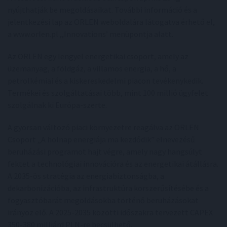
nyújthatják be megoldásaikat. További információ és a
jelentkezési lap az ORLEN weboldalára látogatva érhető el,
a www.orlen.pl ,,Innovations’ menüpontja alatt.
Az ORLEN egy lengyel energetikai csoport, amely az
üzemanyag, a földgáz, a villamos energia, a hő, a
petrolkémiai és a kiskereskedelmi piacon tevékenykedik.
Termékei és szolgáltatásai több, mint 100 millió ügyfelet
szolgálnak ki Európa-szerte.
A gyorsan változó piaci környezetre reagálva az ORLEN
Csoport „A holnap energiája ma kezdődik” elnevezésű
beruházási programot hajt végre, amely nagy hangsúlyt
fektet a technológiai innovációra és az energetikai átállásra.
A 2035-ös stratégia az energiabiztonságba, a
dekarbonizációba, az infrastruktúra korszerűsítésébe és a
fogyasztóbarát megoldásokba történő beruházásokat
irányoz elő. A 2025-2035 közötti időszakra tervezett CAPEX
350-380 milliárd PLN-re becsülhető.