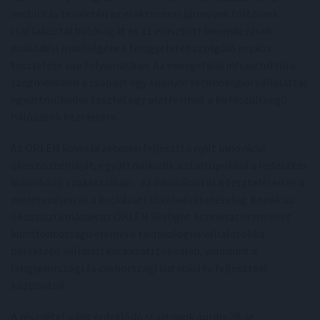
mobilitás területén az elektromos járművek töltőinek
csatlakoztathatóságát és az elosztott berendezések
működési minőségének felügyeletét szolgáló eszköz
tesztelése van folyamatban. Az energetikai infrastruktúra
szegmensben a csoport egy spanyol technológiai vállalattal
együttműködve tesztel egy platformot a kisfeszültségű
hálózatok kezelésére.
Az ORLEN következetesen fejleszti a nyílt innováció
ökoszisztémáját, együttműködik a startupokkal a fejlesztés
különböző szakaszaiban - az inkubációtól a tesztelésen és a
méretezésen át a kockázati tőkebefektetésekig. Ennek az
ökoszisztémának az ORLEN Skylight Accelerator mellett
kulcsfontosságú elemei a technológiai vállalatokba
befektető vállalati kockázati tőkealap, valamint a
lengyelországi és csehországi kutatási és fejlesztési
központok.
A részvétel iránt érdeklődő startupok április 28-ig