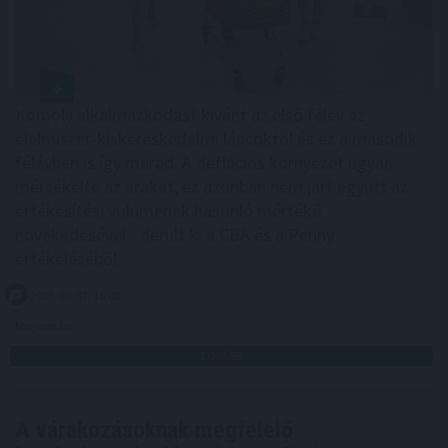
Komoly alkalmazkodást kívánt az első félév az
élelmiszer-kiskereskedelmi láncoktól és ez a második
félévben is így marad. A deflációs környezet ugyan
mérsékelte az árakat, ez azonban nem járt együtt az
értékesítési volumenek hasonló mértékű
növekedésével - derült ki a CBA és a Penny
értékeléséből.
2026. 08. 07. 16:00
Megosztás:
TOVÁBB
A várakozásoknak megfelelő