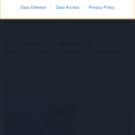
2026. 08. 07. 08:00
Data Deletion
Data Access
Privacy Policy
Megosztás:
TOVÁBB
Felhívás a magyar kkv-szektor
összefogására
az energiakrízis kezelésére