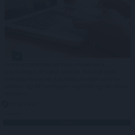
Az online szerencsejáték mára mindennapos
szórakozássá vált sokak számára. Nem kell többé
fizikailag elmenni egy kaszinóba, ha valaki szeretne
pörgetni egy-két nyerőgépet vagy leülni egy élő osztós
asztalhoz.
2026. 08. 07. 06:59
Megosztás:
TOVÁBB