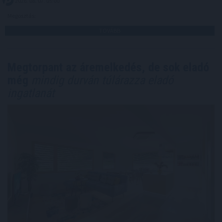
2026. 08. 07. 05:00
Megosztás:
TOVÁBB
Megtorpant az áremelkedés, de sok eladó
még
mindig durván túlárazza eladó
ingatlanát