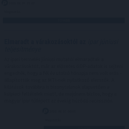
2026. 08. 07. 01:00
Megosztás:
TOVÁBB
Elmaradt a várakozásoktól az
ipar júniusi
teljesítménye
Az ipari termelés júniusi mutatói elmaradtak a
várakozásoktót, már az előzetes GDP-adatok is sejteni
engedték, hogy a fél év utolsó hónapja nem volt erős -
állapították meg az MTI-nek nyilatkozó elemzők. A
kilátások továbbra is bizonytalanok alapvetően a
külpiaci feltételek miatt, de majdnem biztos, hogy a
magyar ipar túllépett az évekig húzódó recesszión.
2026. 08. 07. 00:05
Megosztás:
TOVÁBB