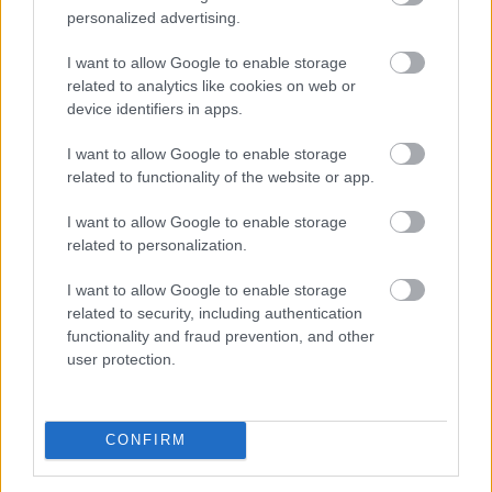
personalized advertising.
I want to allow Google to enable storage
related to analytics like cookies on web or
device identifiers in apps.
I want to allow Google to enable storage
related to functionality of the website or app.
I want to allow Google to enable storage
related to personalization.
A felsőoktatási ponthatárok kihirdetése utáni hetek
jelentik az albérletpiaci főszezont, ekkor egyszerre
I want to allow Google to enable storage
jelennek meg nagyobb számban a lakást kereső diákok,
related to security, including authentication
miközben a tulajdonosok egy része is erre az időszakra
functionality and fraud prevention, and other
időzíti kiadó ingatlanának meghirdetését. Az idei
user protection.
szezon első tíz napjának adatai alapján az idei roham
egyelőre országosan visszafogottabb mint tavaly vagy
tavalyelőtt. Igaz, vannak kivételes városok, ahol
CONFIRM
nagyobb lendülettel indult a szezon.