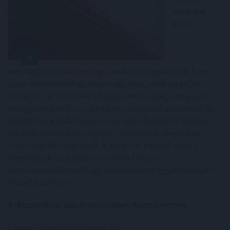
vállalatai
által
meghatározott technológiai kihívással foglalkozik. Ezek
olyan területeket foglalnak magukban, mint a digitális
szervezet, az Ipar 4.0 és a folyamatbiztonság, a megújuló
energiaforrások és az intelligens energiainfrastruktúra. Az
ORLEN Skylight Accelerator egy nem tőkealapon működő
vállalati akcelerátor program - a startupok megtartják
technológiáik teljes jogát. A program lehetővé teszi a
megoldások tesztelését az ORLEN Csoport
infrastruktúráján belül egy egyszerűsített együttműködési
modell keretében.
A résztvevők az alábbi előnyökben részesülhetnek:
- iparági szakértők támogatása,