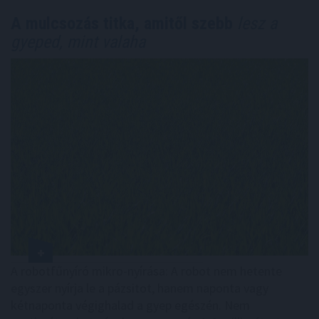
A mulcsozás titka, amitől szebb
lesz a
gyeped, mint valaha
A robotfűnyíró mikro-nyírása: A robot nem hetente
egyszer nyírja le a pázsitot, hanem naponta vagy
kétnaponta végighalad a gyep egészén. Nem