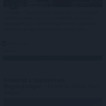
Júliusban a fogyasztói árak átlagosan 1,2 százalékkal
haladták meg az egy évvel korábbiakat, júniushoz
képest pedig 0,1 százalékkal csökkentek - jelentette
pénteken a Központi Statisztikai Hivatal (KSH).
2026. 08. 07. 13:00
Megosztás:
TOVÁBB
Beindultak a lakásépítések
Magyarországon
– Ez már az Otthon Start
hatása?