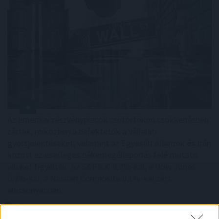
Az amerikai részvénypiacok csütörtökön csökkenésben
zártak, miközben a befektetők a vállalati
gyorsjelentéseket, valamint az Egyesült Államok és Irán
között az esetleges békemegállapodás felé mutató
jeleket figyelték. Az S&P500 0,2%-kal, a Dow Jones
0,9%-kal, a Nasdaq Composite 0,1%-kal zárt
alacsonyabban.
2026. 08. 07. 10:00