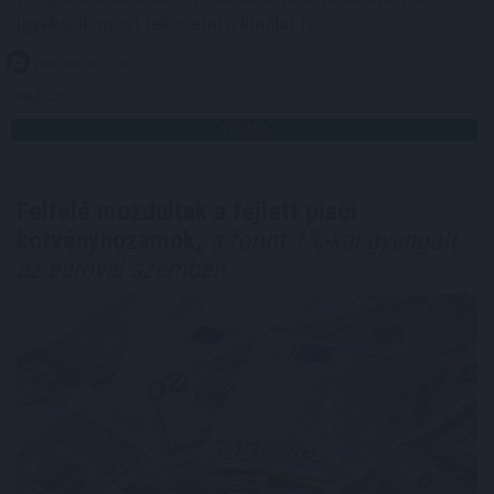
igyekszik most lekövetni a kínálat is.
2026. 08. 07. 12:00
Megosztás:
TOVÁBB
Felfelé mozdultak a fejlett piaci
kötvényhozamok,
a forint 1%-kal gyengült
az euróval szemben