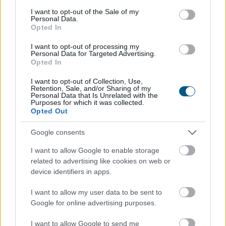
Mérsékelt elmozdulásokat mutatva többnyire
consent section.
I want to opt-out of the Sale of my
emelkedtek a vezető nyugat-európai részvényindexek.
Personal Data.
Opted In
A Stoxx600 0,2%-kal, a DAX 0,1%-kal, a CAC40 0,4%-kal
emelkedett, míg az FTSE 100 0,2%-kal csökkent. Ezzel
I want to opt-out of processing my
Personal Data for Targeted Advertising.
a páneurópai index sorozatban harmadik napon zárt
Opted In
történelmi csúcson. A napi emelkedés jelentős részét a
vállalati eredmények hajtották.
I want to opt-out of Collection, Use,
Retention, Sale, and/or Sharing of my
Personal Data that Is Unrelated with the
2026. 08. 07. 09:00
Purposes for which it was collected.
Opted Out
Megosztás:
TOVÁBB
Google consents
I want to allow Google to enable storage
related to advertising like cookies on web or
Elmaradt egyelőre az albérletpiaci roham -
device identifiers in apps.
mennyibe kerülnek most a kiadó lakások?
I want to allow my user data to be sent to
Google for online advertising purposes.
I want to allow Google to send me