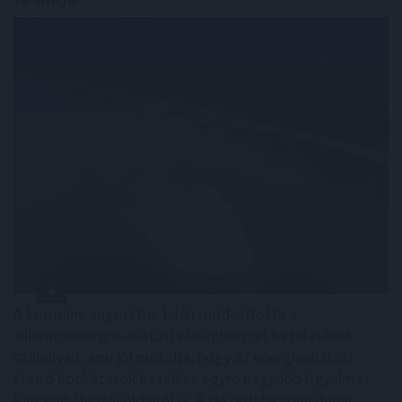
A kormány augusztus 1-jén módosította a
villamosenergia-ellátási válsághelyzet kezelésének
szabályait, ami jól mutatja, hogy az energiaellátást
érintő kockázatok kezelése egyre nagyobb figyelmet
kap szabályozói oldalról is. A rekordalacsony dunai