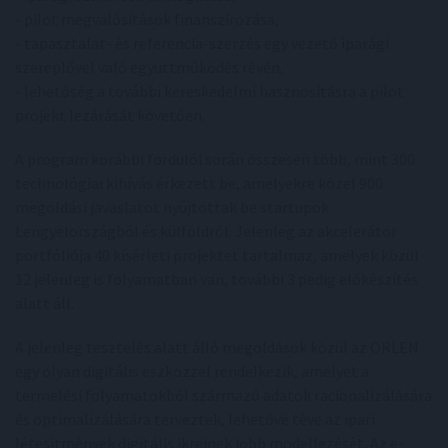
- pilot megvalósítások finanszírozása,
- tapasztalat- és referencia-szerzés egy vezető iparági
szereplővel való együttműködés révén,
- lehetőség a további kereskedelmi hasznosításra a pilot
projekt lezárását követően.
A program korábbi fordulói során összesen több, mint 300
technológiai kihívás érkezett be, amelyekre közel 900
megoldási javaslatot nyújtottak be startupok
Lengyelországból és külföldről. Jelenleg az akcelerátor
portfóliója 40 kísérleti projektet tartalmaz, amelyek közül
12 jelenleg is folyamatban van, további 3 pedig előkészítés
alatt áll.
A jelenleg tesztelés alatt álló megoldások közül az ORLEN
egy olyan digitális eszközzel rendelkezik, amelyet a
termelési folyamatokból származó adatok racionalizálására
és optimalizálására terveztek, lehetővé téve az ipari
létesítmények digitális ikreinek jobb modellezését. Az e-