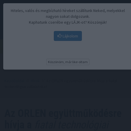
Hiteles, valós és megbízható híreket szállítunk Neked, melyekkel
nagyon sokat dolgozunk.
Kaphatunk cserébe egy LÁJK-ot? Köszönjük!
Lájkolom
Menü
Köszönöm, már like-oltam
Kezdőoldal
//
Hírek
// Az ORLEN együttműködésre hívja a fiatal
technológiai vállalatokat
Az ORLEN együttműködésre
hívja a
fiatal technológiai