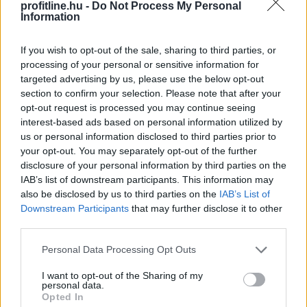
profitline.hu -
Do Not Process My Personal
Megosztás:
Information
TOVÁBB
If you wish to opt-out of the sale, sharing to third parties, or
processing of your personal or sensitive information for
Kedvező vállalati jelentések támogatták
az
targeted advertising by us, please use the below opt-out
európai piacokat
section to confirm your selection. Please note that after your
opt-out request is processed you may continue seeing
interest-based ads based on personal information utilized by
us or personal information disclosed to third parties prior to
your opt-out. You may separately opt-out of the further
disclosure of your personal information by third parties on the
IAB’s list of downstream participants. This information may
also be disclosed by us to third parties on the
IAB’s List of
Downstream Participants
that may further disclose it to other
third parties.
Please note that this website/app uses one or more Google
Personal Data Processing Opt Outs
services and may gather and store information including but
not limited to your visit or usage behaviour. You may click to
I want to opt-out of the Sharing of my
personal data.
grant or deny consent to Google and its third-party tags to
Opted In
use your data for below specified purposes in below Google