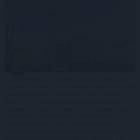
Az első félévben 22 százalékkal több lakás épült, mint
egy évvel korábban, a kiadott építési engedélyek száma
pedig még nagyobb, 29 százalékos ugrást mutatott –
derül ki a Központi Statisztikai Hivatal (KSH) friss
adataiból. A beszámoló szerint az első negyedév volt
kiemelkedő, a másodikban már sokkal kisebb
mértékben élénkült a piac. A statisztika alapján
folytatódott az eddigi tendencia: az Otthon Start
Program érezhetően fellendítette a keresletet, ezt