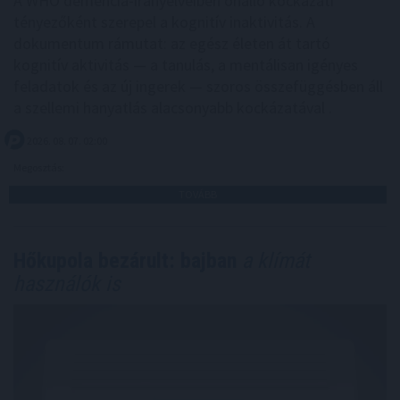
A WHO demencia-irányelveiben önálló kockázati
tényezőként szerepel a kognitív inaktivitás. A
dokumentum rámutat: az egész életen át tartó
kognitív aktivitás — a tanulás, a mentálisan igényes
feladatok és az új ingerek — szoros összefüggésben áll
a szellemi hanyatlás alacsonyabb kockázatával .
2026. 08. 07. 02:00
Megosztás:
TOVÁBB
Hőkupola bezárult: bajban
a klímát
használók is