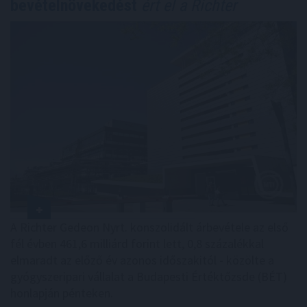
bevételnövekedést
ért el a Richter
A Richter Gedeon Nyrt. konszolidált árbevétele az első
fél évben 461,6 milliárd forint lett, 0,8 százalékkal
elmaradt az előző év azonos időszakitól - közölte a
gyógyszeripari vállalat a Budapesti Értéktőzsde (BÉT)
honlapján pénteken.