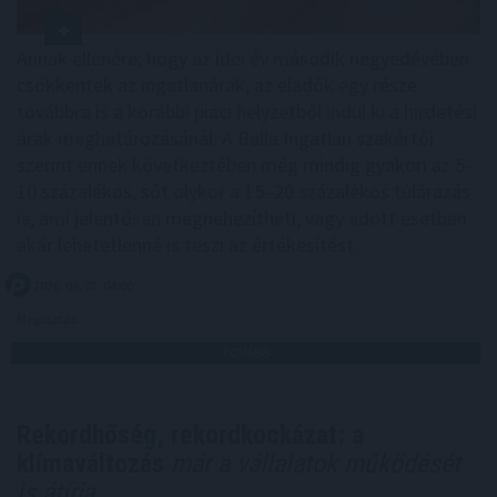
Annak ellenére, hogy az idei év második negyedévében
csökkentek az ingatlanárak, az eladók egy része
továbbra is a korábbi piaci helyzetből indul ki a hirdetési
árak meghatározásánál. A Balla Ingatlan szakértői
szerint ennek következtében még mindig gyakori az 5–
10 százalékos, sőt olykor a 15–20 százalékos túlárazás
is, ami jelentősen megnehezítheti, vagy adott esetben
akár lehetetlenné is teszi az értékesítést.
2026. 08. 07. 04:00
Megosztás:
TOVÁBB
Rekordhőség, rekordkockázat: a
klímaváltozás
már a vállalatok működését
is átírja