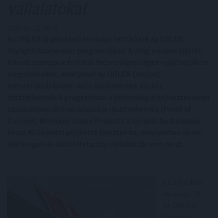
vállalatokat
2025. 04. 11. 05:00
Az ORLEN új pályázati felhívást tett közzé az ORLEN
Skylight Accelerator programjában. A világ minden tájáról
érkező startupok és fiatal technológiai cégek nyújthatják be
megoldásaikat, amelyeket az ORLEN Csoport
infrastruktúrájában valós körülmények között
tesztelhetnek. A programban a technológiai fejlesztés korai
szakaszában járó vállalatok is részt vehetnek (Proof of
Concept, Minimum Viable Product). A korábbi fordulókban
közel 40 kísérleti projektet fejeztek be, amelyekben közel
900 lengyel és külföldi startup vállalkozás vett részt.
Ez a forduló
mintegy 30,
az ORLEN
Csoport