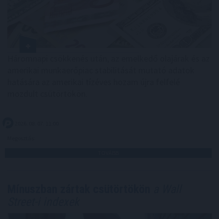
Háromnapi csökkenés után, az emelkedő olajárak és az
amerikai munkaerőpiac stabilitását mutató adatok
hatására az amerikai tízéves hozam újra felfelé
mozdult csütörtökön.
2026. 08. 07. 11:00
Megosztás:
TOVÁBB
Mínuszban zártak csütörtökön
a Wall
Street-i indexek