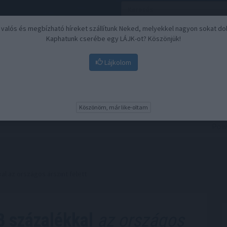
, valós és megbízható híreket szállítunk Neked, melyekkel nagyon sokat do
Kaphatunk cserébe egy LÁJK-ot? Köszönjük!
Lájkolom
Nyugdíj
Biztosítási befektetések
BU
Köszönöm, már like-oltam
al az országos árszint felett
8 százalékkal
az országos