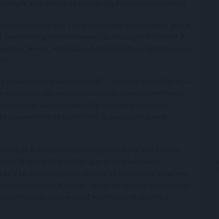
zódik, de az árelőnye az elmúlt egy évben kissé csökkent.
iac tempójában van. Egy balatoni ingatlan eladása idén a
4 napot vett igénybe, szemben az országos 95 nappal. A
irányárhoz képest jellemzően 5,6 százalékos engedménnyel
lt.
 ez minden számban tükröződik" – mondta Szegő Péter, a
án szorítja az idő: nem költözni akar, hanem befektetni
esen kivár, az eladónak pedig reálisan kell áraznia,
t a hosszabb értékesítési idő és a nagyobb alku itt
os képtől. A balatoni vásárlók 62 százaléka befektetési
rány 20 százalék. Fordítva igaz az első lakásukat
ebbe a körbe, országosan viszont 34 százalékuk. Az itteni
venes korosztály dominál -, és az átlagosnál gyakrabban
st értékesítők és az örökölt nyaralótól megválók a