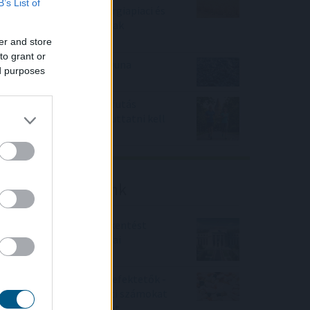
B’s List of
indexe az időjárási, energiapiaci és
geopolitikai aggodalmak
közepette
er and store
to grant or
Megérkezett az eső a Duna
ed purposes
vízgyűjtőjére
Új tudományos tény: A futás
mellett az agyadat is futtatni kell
Friss elemzéseink
Fokozatos kamatcsökkentést
támogatnak az amerikai
jegybankárok
Örülhetnek a Richter befektetők -
piaci konszenzus feletti számokat
közölt a tőzsdei vállalat