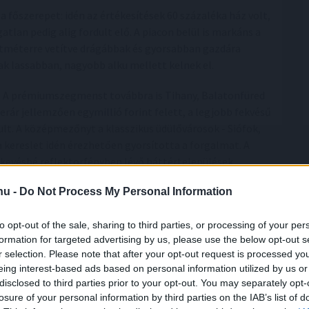
 a főszerepet: idén az értékesítések 60 százaléka ház volt,
tlan pedig alig fordult elő. A piacon belül is markáns a
etméterre vetítve drágábbak és gyorsabban gazdára
zak lassabban, nagyobb alku mellett kelnek el.
. A prémiumszegmenst továbbra is Tihany, Balatonfüred
rár jellemzően egymillió forint felett, a legjobb fekvésű
t. A középmezőnyt a klasszikus üdülővárosok - Siófok,
a kereslet idén érezhetően gyorsította a forgalmat. A
kevésbé reflektorfényben lévő háttértelepülések
sendesebb falvai, ahol a négyzetméterár jellemzően a
.hu -
Do Not Process My Personal Information
ak számító települései - Csopak, Alsóörs, Paloznak -
zelítenek.
to opt-out of the sale, sharing to third parties, or processing of your per
formation for targeted advertising by us, please use the below opt-out s
at azonban bőséges" – tette hozzá Szegő Péter. „Idén a
r selection. Please note that after your opt-out request is processed y
z a vevőnek kedvez: bő a választék, és nincs az a
eing interest-based ads based on personal information utilized by us or
leginkább valószínű forgatókönyv ezért nem újabb
disclosed to third parties prior to your opt-out. You may separately opt-
 reálisan árazott ingatlanoknál oldja a mostani hosszú
losure of your personal information by third parties on the IAB’s list of
k, kiváló fekvésű parti kínálat tudja majd. A túlárazott