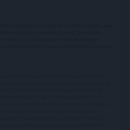
 első öt hónapjában mintegy 18 százalékkal haladta meg
eladása másfélszer annyi ideig tartott, és nagyobb
elemzéséből. A tó körüli piac szinte minden lényeges
 az első lakásvásárlók, hanem a befektetők és a második
alaton-parti és Balaton környéki ingatlanok medián
yzetméterára 890 ezer forint körül alakult, szemben az
zágos 750 ezer forinttal. A különbség tehát közel 18
zalék a tó javára. A drágulás üteme ugyanakkor itt
amivel visszafogottabb volt: a balatoni négyzetméterár
 év alatt 16,8 százalékkal emelkedett, miközben
zágosan 18,7 százalékos volt a növekedés. A Balaton
üli piac így továbbra is jóval az országos átlag felett