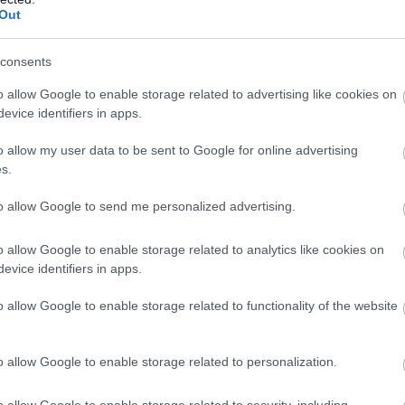
2:00
Megosztás:
TOVÁBB
Out
consents
coinok
felgyorsíthatják a dollárosodást
o allow Google to enable storage related to advertising like cookies on
kus védekezésnek tűnhet saját, helyi devizához
evice identifiers in apps.
lcoint indítani a dolláralapú digitális tokenek
o allow my user data to be sent to Google for online advertising
el szemben. Az IMF szerint azonban ez könnyen
s.
ülhet el: a helyi stabilcoinok akár még egyszerűbbé is
ollárba való menekülést, különösen a feltörekvő
to allow Google to send me personalized advertising.
ol eleve erős a devizagyengüléstől és inflációtól
.
o allow Google to enable storage related to analytics like cookies on
evice identifiers in apps.
1:00
Megosztás:
TOVÁBB
o allow Google to enable storage related to functionality of the website
ejlesztés kezdődött Békésen
o allow Google to enable storage related to personalization.
ió forint uniós támogatásból digitális
dzsment-rendszert alakítanak ki több
o allow Google to enable storage related to security, including