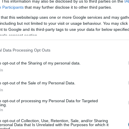
. This information may also be disclosed by us to third parties on the
IA
llhatnak. Az eladóknál a tanulság világos: idén a reális
Participants
that may further disclose it to other third parties.
”
 that this website/app uses one or more Google services and may gath
including but not limited to your visit or usage behaviour. You may click 
 to Google and its third-party tags to use your data for below specifi
ogle consent section.
l Data Processing Opt Outs
o opt-out of the Sharing of my personal data.
In
ort,
csökkenőben az itthoni árak
o opt-out of the Sale of my Personal Data.
ősödésére reagálva negyedével bővült a használt
In
tja Magyarországon az idén, miközben mérséklődik
zint; a belföldön megvásárolt használt járművek
to opt-out of processing my Personal Data for Targeted
ing.
rendelkeznek azzal az előnnyel, hogy a kocsik
In
lenőrizhető - állapítja meg a Das WeltAuto az MTI-hez
 közleményében.
o opt-out of Collection, Use, Retention, Sale, and/or Sharing
ersonal Data that Is Unrelated with the Purposes for which it
lected.