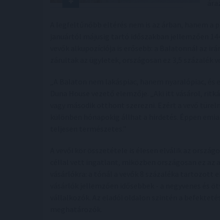
ára
A legfeltűnőbb eltérés nem is az árban, hanem a p
januártól májusig tartó időszakban jellemzően 14
vevők alkupozíciója is erősebb: a Balatonnál az 
zárultak az ügyletek, országosan ez 3,5 százalék vo
„A Balaton nem lakáspiac, hanem nyaralópiac, és
Duna House vezető elemzője. „Aki itt vásárol, ritk
vagy második otthont szerezni. Ezért a vevő türelm
különben hónapokig állhat a hirdetés. Éppen emiat
teljesen természetes."
A vevői kör összetétele is élesen elválik az ország
céllal vett ingatlant, miközben országosan ez az a
vásárlókra: a tónál a vevők 8 százaléka tartozott 
vásárlók jellemzően idősebbek - a negyvenes és öt
vállalkozók. Az eladói oldalon szintén a befekteté
meghatározók.