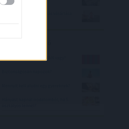
erősödése
Így nem lesz az első lakás vásárlása
kudarcok forrása
Kalkulátor ajánló
Mekkora FC Barcelona FAN vagy?
Biztonságosan napozok?
Mennyit kell aludni egy gyereknek?
Hányast kapnál irodalomból, ha 5.
osztályos lennél?