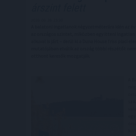
árszint felett
2026. 06. 26. 15:30
A balatoni ingatlanok négyzetméterára idén az év
az országos szintet, miközben egy itteni ingatlan 
alkuval is járt – derül ki a Duna House friss piaci 
mutatójában elválik az ország többi részétől: nem
otthont keresők mozgatják.
A B
nég
ors
szá
val
egy
ors
kör