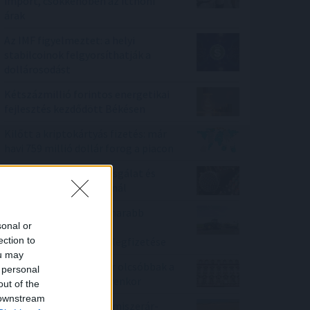
import, csökkenőben az itthoni
árak
Az IMF figyelmeztet: a helyi
stabilcoinok felgyorsíthatják a
dollárosodást
Kétszázmillió forintos energetikai
fejlesztés kezdődött Békésen
Kilőtt a kriptokártyás fizetés: már
havi 759 millió dollár forog a piacon
Tarr Zoltán: folyik a vizsgálat és
átvilágítás a közmédiánál
Minden korábbinál hamarabb
sonal or
kezdődik a közvetlen
ection to
agrártámogatások előlegfizetése
ou may
Ebben a megyében már olcsóbbak a
 personal
lakások, mint tavaly ilyenkor
out of the
 downstream
Enyhén nőtt a FAO élelmiszerár-