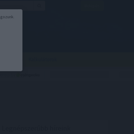
Belépés
lgozunk.
BOR
BIRS
Kalkulátorok
Legnépszerűbb híreink