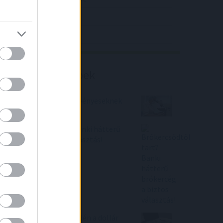
4IG elemzés
Richter elemzés
Befektetési tippek
Jó hírek a Richter részvényeseknek
Brókercsődtől tart? Banki hátterű
brókercég a biztos választás!
Sok országnak fájhat idén a dollár