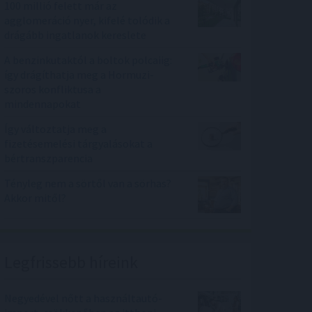
100 millió felett már az
agglomeráció nyer, kifelé tolódik a
drágább ingatlanok kereslete
A benzinkutaktól a boltok polcaiig:
így drágíthatja meg a Hormuzi-
szoros konfliktusa a
mindennapokat
Így változtatja meg a
fizetésemelési tárgyalásokat a
bértranszparencia
Tényleg nem a sörtől van a sörhas?
Akkor mitől?
Legfrissebb híreink
Negyedével nőtt a használtautó-