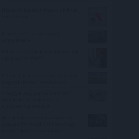
Hőkupola bezárult: bajban a klímát
használók is
Megérkezett az eső a Duna
vízgyűjtőjére
Mit tesz az agyaddal, ha minden nap
ugyanazt csinálod?
A Duna Paksnál az elmúlt 24 órában
négy centimétert emelkedett
A magyar vegyipar csaknem 200
megawattal csökkentette
energiafelhasználását
Durvul a verseny: nullás díjakat és
százezer forintnál is többet ér egy
új céges ügyfél a bankoknak