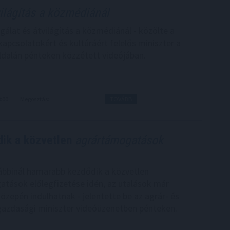
ilágítás a közmédiánál
sgálat és átvilágítás a közmédiánál - közölte a
kapcsolatokért és kultúráért felelős miniszter a
dalán pénteken közzétett videójában.
8:00
Megosztás:
TOVÁBB
ik a közvetlen
agrártámogatások
bbinál hamarabb kezdődik a közvetlen
tások előlegfizetése idén, az utalások már
özepén indulhatnak - jelentette be az agrár- és
gazdasági miniszter videóüzenetben pénteken.