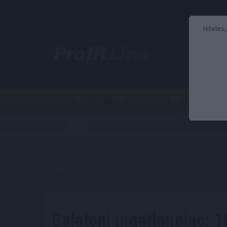
2026. augusztus 8., szombat - László
Hiteles
Hírek
Tőzsde
Kriptovaluta
Stabilcoin
Kezdőoldal
//
Hírek
// Balatoni ingatlanpiac: 18 százalékk
Balatoni ingatlanpiac: 1