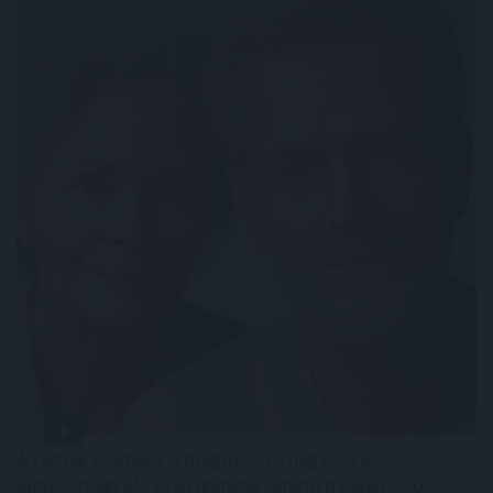
A férfiak számára is megnyitott, negyven év
jogosultsági idő után igénybe vehető nyugdíj első