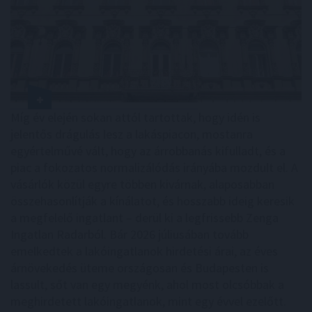
Míg év elején sokan attól tartottak, hogy idén is
jelentős drágulás lesz a lakáspiacon, mostanra
egyértelművé vált, hogy az árrobbanás kifulladt, és a
piac a fokozatos normalizálódás irányába mozdult el. A
vásárlók közül egyre többen kivárnak, alaposabban
összehasonlítják a kínálatot, és hosszabb ideig keresik
a megfelelő ingatlant – derül ki a legfrissebb Zenga
Ingatlan Radarból. Bár 2026 júliusában tovább
emelkedtek a lakóingatlanok hirdetési árai, az éves
árnövekedés üteme országosan és Budapesten is
lassult, sőt van egy megyénk, ahol most olcsóbbak a
meghirdetett lakóingatlanok, mint egy évvel ezelőtt.