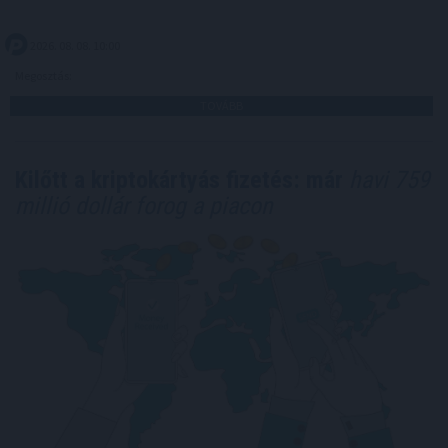
2026. 08. 08. 10:00
Megosztás:
TOVÁBB
Kilőtt a kriptokártyás fizetés: már
havi 759
millió dollár forog a piacon