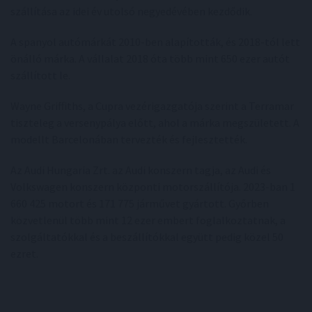
szállítása az idei év utolsó negyedévében kezdődik.
A spanyol autómárkát 2010-ben alapították, és 2018-tól lett
önálló márka. A vállalat 2018 óta több mint 650 ezer autót
szállított le.
Wayne Griffiths, a Cupra vezérigazgatója szerint a Terramar
tiszteleg a versenypálya előtt, ahol a márka megszületett. A
modellt Barcelonában tervezték és fejlesztették.
Az Audi Hungaria Zrt. az Audi konszern tagja, az Audi és
Volkswagen konszern központi motorszállítója. 2023-ban 1
660 425 motort és 171 775 járművet gyártott. Győrben
közvetlenül több mint 12 ezer embert foglalkoztatnak, a
szolgáltatókkal és a beszállítókkal együtt pedig közel 50
ezret.