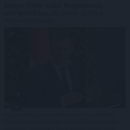
Magyar Péter: stabil Magyarország
energiaellátása,
de drámai az Orbán-
kormány öröksége
Magyarország energiaellátása stabil, az ivóvízellátás
biztosított, ezért feloldják a rendkívüli intézkedések
egy részét, ugyanakkor folyamatosan figyelemmel