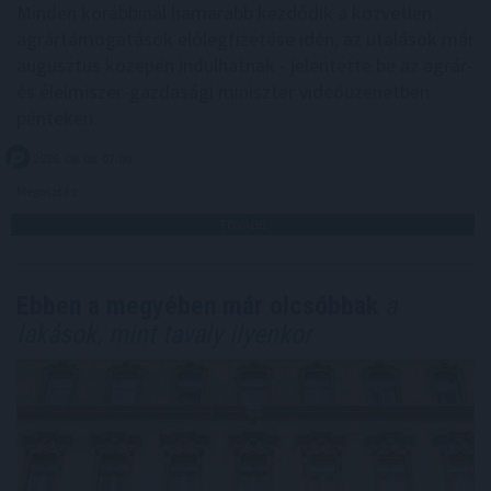
Minden korábbinál hamarabb kezdődik a közvetlen
agrártámogatások előlegfizetése idén, az utalások már
augusztus közepén indulhatnak - jelentette be az agrár-
és élelmiszer-gazdasági miniszter videóüzenetben
pénteken.
2026. 08. 08. 07:00
Megosztás:
TOVÁBB
Ebben a megyében már olcsóbbak
a
lakások, mint tavaly ilyenkor