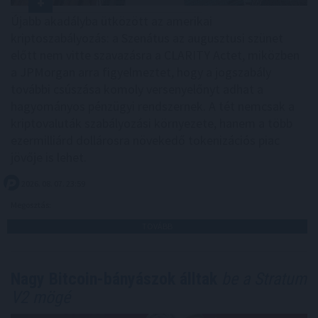
Újabb akadályba ütközött az amerikai
kriptoszabályozás: a Szenátus az augusztusi szünet
előtt nem vitte szavazásra a CLARITY Actet, miközben
a JPMorgan arra figyelmeztet, hogy a jogszabály
további csúszása komoly versenyelőnyt adhat a
hagyományos pénzügyi rendszernek. A tét nemcsak a
kriptovaluták szabályozási környezete, hanem a több
ezermilliárd dollárosra növekedő tokenizációs piac
jövője is lehet.
2026. 08. 07. 23:59
Megosztás:
TOVÁBB
Nagy Bitcoin-bányászok álltak
be a Stratum
V2 mögé