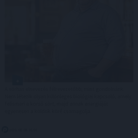
A sörhas elnevezés félrevezetőbb, mint gondolnánk.
Nem létezik olyan különleges biológiai kapcsoló, amely
felismeri a korsó sört, majd annak energiáját
egyenesen a köldök köré csomagolja.
2026. 08. 08. 01:00