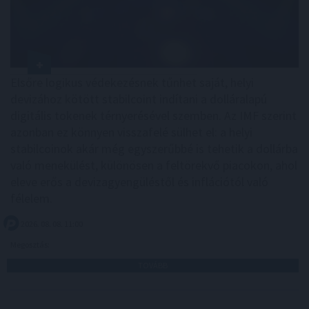
Elsőre logikus védekezésnek tűnhet saját, helyi
devizához kötött stabilcoint indítani a dolláralapú
digitális tokenek térnyerésével szemben. Az IMF szerint
azonban ez könnyen visszafelé sülhet el: a helyi
stabilcoinok akár még egyszerűbbé is tehetik a dollárba
való menekülést, különösen a feltörekvő piacokon, ahol
eleve erős a devizagyengüléstől és inflációtól való
félelem.
2026. 08. 08. 11:00
Megosztás:
TOVÁBB