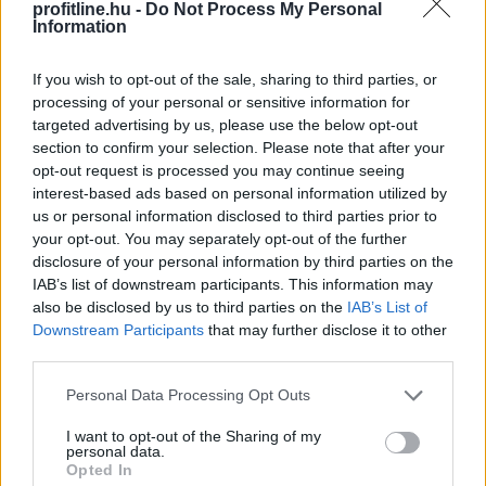
profitline.hu -
Do Not Process My Personal
Information
If you wish to opt-out of the sale, sharing to third parties, or
A FAO élelmiszer-alapanyagárainak referenciamutatója
processing of your personal or sensitive information for
enyhén emelkedett júliusban, mivel a közelmúltbeli
targeted advertising by us, please use the below opt-out
hőhullámok és az energiapiacon tapasztalható
section to confirm your selection. Please note that after your
dinamikák felnyomták a gabonafélék, a növényi olajok
opt-out request is processed you may continue seeing
és a cukor árát – adta hírül az ENSZ Élelmezésügyi és
interest-based ads based on personal information utilized by
us or personal information disclosed to third parties prior to
Mezőgazdasági Szervezete (FAO).
your opt-out. You may separately opt-out of the further
disclosure of your personal information by third parties on the
2026. 08. 08. 05:00
IAB’s list of downstream participants. This information may
Megosztás:
also be disclosed by us to third parties on the
IAB’s List of
TOVÁBB
Downstream Participants
that may further disclose it to other
third parties.
Please note that this website/app uses one or more Google
Personal Data Processing Opt Outs
Megérkezett az eső a
Duna vízgyűjtőjére
services and may gather and store information including but
not limited to your visit or usage behaviour. You may click to
I want to opt-out of the Sharing of my
personal data.
grant or deny consent to Google and its third-party tags to
Opted In
use your data for below specified purposes in below Google