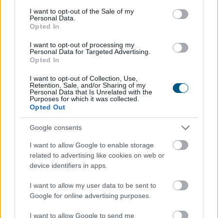
consent section.
I want to opt-out of the Sale of my
Personal Data.
Opted In
I want to opt-out of processing my
Personal Data for Targeted Advertising.
Opted In
I want to opt-out of Collection, Use,
Retention, Sale, and/or Sharing of my
Personal Data that Is Unrelated with the
Purposes for which it was collected.
Opted Out
Megérkezett a rég várt eső a Duna vízgyűjtőjére, a
Google consents
folyó magyarországi szakaszán azonban továbbra is
csak pár centiméteres vízszintváltozások jellemzőek -
I want to allow Google to enable storage
közölte az Országos Vízügyi Főigazgatóság
related to advertising like cookies on web or
device identifiers in apps.
sajtóosztálya az MTI-vel pénteken.
I want to allow my user data to be sent to
2026. 08. 08. 04:00
Google for online advertising purposes.
Megosztás:
TOVÁBB
I want to allow Google to send me