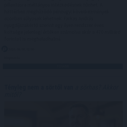
pillantásra méltányos intézkedésnek tűnhet. A
háttérben meghúzódó pénzügyi következmények
azonban súlyosak lehetnek: Farkas András
nyugdíjszakértő szerint egy ilyen rendszer éves
költsége jelenlegi értéken számolva akár a 470 milliárd
forintot is meghaladhatná.
2026. 08. 08. 02:00
Megosztás:
TOVÁBB
Tényleg nem a sörtől van
a sörhas? Akkor
mitől?