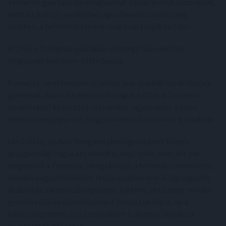
Terramar gyártása során ugyanazt a platformot használják,
mint az Audi Q3 modellhez, így a beruházási költség
csökken, a termelési szintet magasan tudják tartani.
A Q3 és a Terramar gyártásán mintegy háromezren
dolgoznak Győrben - tette hozzá.
Kiemelte: nem tervezik egyelőre más márkák modelljeinek
gyártását, kapacitáskihasználtságuk a Q3 és a Terramar
modellekkel közel száz százalékos, ugyanakkor a jövőt
illetően megjegyezte, hogy minden változáshoz igazodnak.
Les Zoltán, az Audi Hungaria járműgyártásért felelős
igazgatósági tagja azt mondta, hogy több mint két éve
dolgoznak a Terramar integrációján a termelési rendszerbe,
minden nagyobb leállást felhasználtak erre. A legnagyobb
átalakítás a karosszériagyárban történt, ott szinte minden
gyártócellában módosításokat hajtottak végre, de a
lakkozóüzemben és a szereldében is komoly átépítési