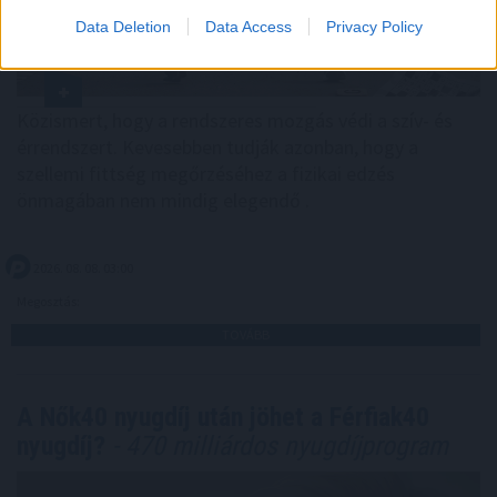
Data Deletion
Data Access
Privacy Policy
Közismert, hogy a rendszeres mozgás védi a szív- és
érrendszert. Kevesebben tudják azonban, hogy a
szellemi fittség megőrzéséhez a fizikai edzés
önmagában nem mindig elegendő .
2026. 08. 08. 03:00
Megosztás:
TOVÁBB
A Nők40 nyugdíj után jöhet a Férfiak40
nyugdíj?
- 470 milliárdos nyugdíjprogram