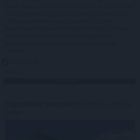
kísérik a paksi atomerőmű működését, ahol a mostani
vízállásjelzések alapján "halvány esély van arra", hogy
hétfőn újraindulhat még egy turbina - közölte a
miniszterelnök pénteki sajtótájékoztatóján, amelyen
azzal vádolta az Orbán-kormányt, hogy drámai
helyzetet hagyott hátra az energia- és vízellátás
területén.
2026. 08. 07. 21:00
Megosztás:
TOVÁBB
Olajszállítási szerződést
kötött a Janaf és
a Mol