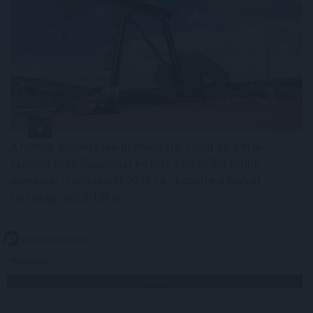
A horvát olajvezeték-üzemeltető Janaf és a Mol-
csoport megállapodást kötött 2,05 millió tonna
nyersolaj szállításáról 2026-ra - közölte a horvát
társaság csütörtökön.
2026. 08. 07. 20:00
Megosztás:
TOVÁBB