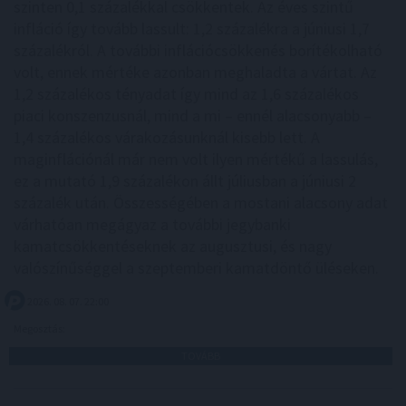
szinten 0,1 százalékkal csökkentek. Az éves szintű
infláció így tovább lassult: 1,2 százalékra a júniusi 1,7
százalékról. A további inflációcsökkenés borítékolható
volt, ennek mértéke azonban meghaladta a vártat. Az
1,2 százalékos tényadat így mind az 1,6 százalékos
piaci konszenzusnál, mind a mi – ennél alacsonyabb –
1,4 százalékos várakozásunknál kisebb lett. A
maginflációnál már nem volt ilyen mértékű a lassulás,
ez a mutató 1,9 százalékon állt júliusban a júniusi 2
százalék után. Összességében a mostani alacsony adat
várhatóan megágyaz a további jegybanki
kamatcsökkentéseknek az augusztusi, és nagy
valószínűséggel a szeptemberi kamatdöntő üléseken.
2026. 08. 07. 22:00
Megosztás:
TOVÁBB