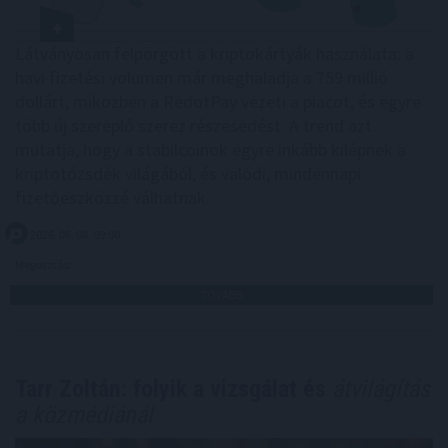
Látványosan felpörgött a kriptokártyák használata: a
havi fizetési volumen már meghaladja a 759 millió
dollárt, miközben a RedotPay vezeti a piacot, és egyre
több új szereplő szerez részesedést. A trend azt
mutatja, hogy a stabilcoinok egyre inkább kilépnek a
kriptotőzsdék világából, és valódi, mindennapi
fizetőeszközzé válhatnak.
2026. 08. 08. 09:00
Megosztás:
TOVÁBB
Tarr Zoltán: folyik a vizsgálat és
átvilágítás
a közmédiánál