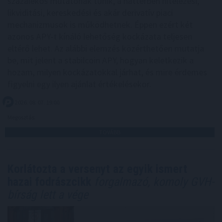
százalékos mutatónak tűnik, a háttérben hitelezési,
likviditási, kereskedési és akár derivatív piaci
mechanizmusok is működhetnek. Éppen ezért két
azonos APY-t kínáló lehetőség kockázata teljesen
eltérő lehet. Az alábbi elemzés közérthetően mutatja
be, mit jelent a stabilcoin APY, hogyan keletkezik a
hozam, milyen kockázatokkal járhat, és mire érdemes
figyelni egy ilyen ajánlat értékelésekor.
2026. 08. 07. 19:00
Megosztás:
TOVÁBB
Korlátozta a versenyt az egyik ismert
hazai fodrászcikk
forgalmazó, komoly GVH-
bírság lett a vége