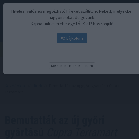
Hiteles, valós és megbízható híreket szállítunk Neked, melyekkel
nagyon sokat dolgozunk.
Kaphatunk cserébe egy LÁJK-ot? Köszönjük!
Lájkolom
Menü
Köszönöm, már like-oltam
Kezdőoldal
//
Hírek
// Bemutatták az új győri gyártású Cupra
Terramart
Bemutatták az új győri
gyártású
Cupra Terramart