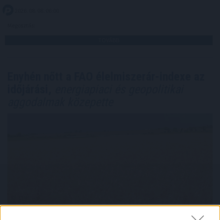
2026. 08. 08. 06:00
Megosztás:
TOVÁBB
Enyhén nőtt a FAO élelmiszerár-indexe az
időjárási,
energiapiaci és geopolitikai
aggodalmak közepette