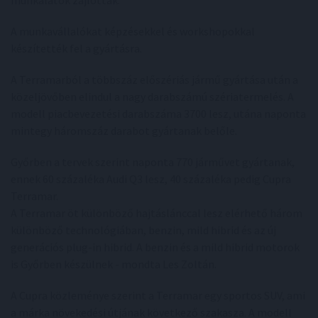
munkálatok zajlottak.
A munkavállalókat képzésekkel és workshopokkal
készítették fel a gyártásra.
A Terramarból a többszáz előszériás jármű gyártása után a
közeljövőben elindul a nagy darabszámú szériatermelés. A
modell piacbevezetési darabszáma 3700 lesz, utána naponta
mintegy háromszáz darabot gyártanak belőle.
Győrben a tervek szerint naponta 770 járművet gyártanak,
ennek 60 százaléka Audi Q3 lesz, 40 százaléka pedig Cupra
Terramar.
A Terramar öt különböző hajtáslánccal lesz elérhető három
különböző technológiában, benzin, mild hibrid és az új
generációs plug-in hibrid. A benzin és a mild hibrid motorok
is Győrben készülnek - mondta Les Zoltán.
A Cupra közleménye szerint a Terramar egy sportos SUV, ami
a márka növekedési útjának következő szakasza. A modell