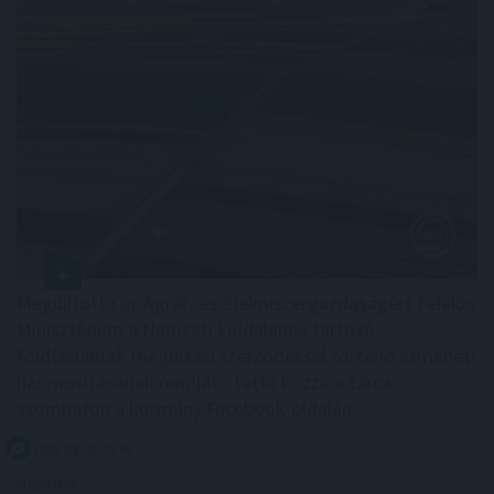
Megújította az Agrár- és Élelmiszergazdaságért Felelős
Minisztérium a Nemzeti Földalapba tartozó
földterületek megbízási szerződéssel történő átmeneti
hasznosításának rendjét - tette közzé a tárca
szombaton a kormány Facebook-oldalán.
2026. 08. 08. 23:00
Megosztás: