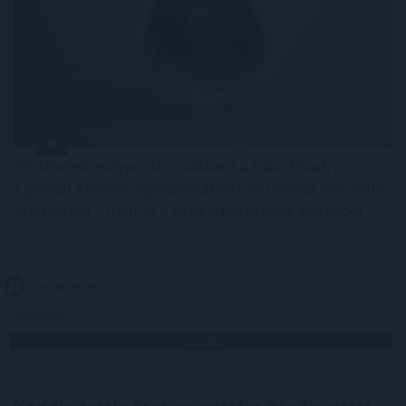
Történelmi mélypontra csökkent a Lake Mead, az
Egyesült Államok legnagyobb víztározójának vízszintje
szombaton – derül ki a vízügyi hatóságok adataiból.
2026. 08. 09. 09:00
Megosztás:
TOVÁBB