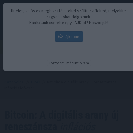
Hiteles, valós és megbízható híreket szállítunk Neked, melyekkel
nagyon sokat dolgozunk.
Kaphatunk cserébe egy LÁJK-ot? Köszönjük!
Lájkolom
Menü
Köszönöm, már like-oltam
Kezdőoldal
//
Hírek
// Bitcoin: A digitális arany új reneszánsza
inflációs időkben
Bitcoin: A digitális arany új
reneszánsza
inflációs