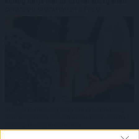
Keddig tartja fent az extrém hőség miatt
bevezetett intézkedéseit a Posta
A Magyar Posta keddig tartja fent az extrém hőség
miatt ideiglenesen elrendelt intézkedéseit - közölte a
társaság a honlapján szombaton.