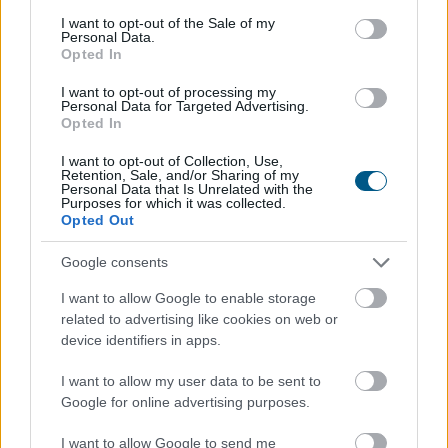
A súlyos vízhiány következtében az Aranyponty
consent section.
I want to opt-out of the Sale of my
Halászati Zrt. rétimajori és rétszilasi halastavain az
Personal Data.
elmúlt hetekben 185 tonna hal pusztult el, a közvetlen
Opted In
állományveszteség értéke megközelíti a 200 millió
I want to opt-out of processing my
forintot - mondta Lévai Ferenc a társaság
Personal Data for Targeted Advertising.
vezérigazgatója az MTI-nek szombaton.
Opted In
I want to opt-out of Collection, Use,
2026. 08. 09. 07:00
Retention, Sale, and/or Sharing of my
Personal Data that Is Unrelated with the
Megosztás:
Purposes for which it was collected.
Opted Out
TOVÁBB
Google consents
Már 100 szálláshely foglalható
az Aktív
I want to allow Google to enable storage
Kalandor Kalandtárában
related to advertising like cookies on web or
device identifiers in apps.
I want to allow my user data to be sent to
Google for online advertising purposes.
I want to allow Google to send me