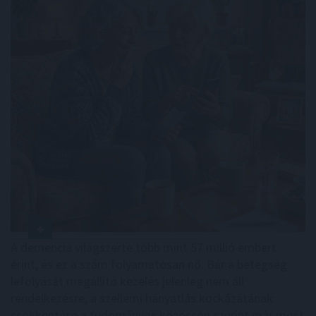
A demencia világszerte több mint 57 millió embert
érint, és ez a szám folyamatosan nő. Bár a betegség
lefolyását megállító kezelés jelenleg nem áll
rendelkezésre, a szellemi hanyatlás kockázatának
csökkentése a tudományos közösség szerint már most