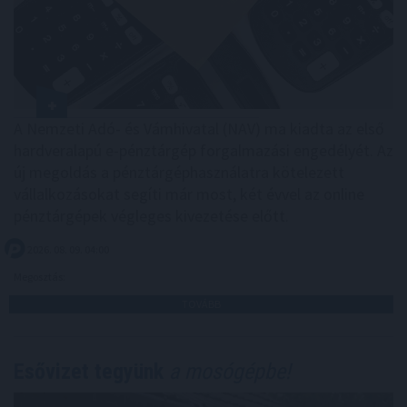
A Nemzeti Adó- és Vámhivatal (NAV) ma kiadta az első
hardveralapú e-pénztárgép forgalmazási engedélyét. Az
új megoldás a pénztárgéphasználatra kötelezett
vállalkozásokat segíti már most, két évvel az online
pénztárgépek végleges kivezetése előtt.
2026. 08. 09. 04:00
Megosztás:
TOVÁBB
Esővizet tegyünk
a mosógépbe!