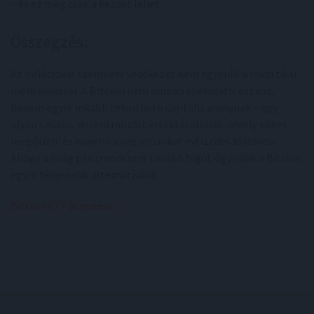
– és ez még csak a kezdet lehet.
Összegzés:
Az inflációval szembeni védekezés nem egyenlő a rövid távú
meneküléssel. A Bitcoin nem csupán spekulatív eszköz,
hanem egyre inkább tekinthető digitális aranynak – egy
olyan szűkös, decentralizált értéktárolónak, amely képes
megőrizni és növelni a vagyonunkat évtizedes időtávon.
Ahogy a világ pénzrendszere tovább hígul, úgy válik a Bitcoin
egyre fényesebb alternatívává.
Bitcoin ETF jelentése