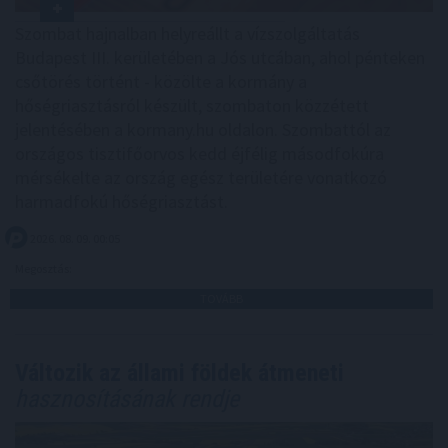
Szombat hajnalban helyreállt a vízszolgáltatás
Budapest III. kerületében a Jós utcában, ahol pénteken
csőtörés történt - közölte a kormány a
hőségriasztásról készült, szombaton közzétett
jelentésében a kormany.hu oldalon. Szombattól az
országos tisztifőorvos kedd éjfélig másodfokúra
mérsékelte az ország egész területére vonatkozó
harmadfokú hőségriasztást.
2026. 08. 09. 00:05
Megosztás:
TOVÁBB
Változik az állami földek átmeneti
hasznosításának rendje