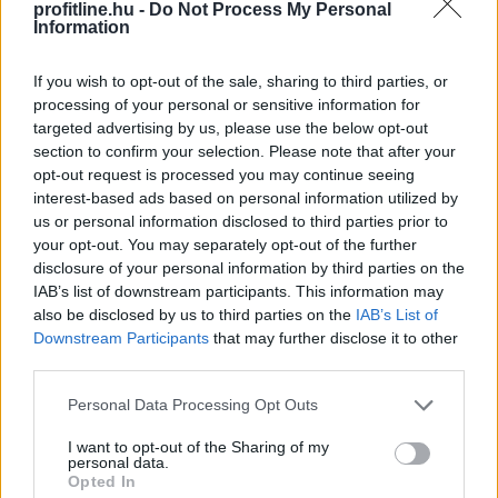
profitline.hu -
Do Not Process My Personal
Information
2026. 08. 09. 08:00
Megosztás:
If you wish to opt-out of the sale, sharing to third parties, or
processing of your personal or sensitive information for
TOVÁBB
targeted advertising by us, please use the below opt-out
section to confirm your selection. Please note that after your
opt-out request is processed you may continue seeing
185 tonna hal pusztult
el Rétimajorban
interest-based ads based on personal information utilized by
us or personal information disclosed to third parties prior to
your opt-out. You may separately opt-out of the further
disclosure of your personal information by third parties on the
IAB’s list of downstream participants. This information may
also be disclosed by us to third parties on the
IAB’s List of
Downstream Participants
that may further disclose it to other
third parties.
Please note that this website/app uses one or more Google
Personal Data Processing Opt Outs
services and may gather and store information including but
not limited to your visit or usage behaviour. You may click to
I want to opt-out of the Sharing of my
personal data.
grant or deny consent to Google and its third-party tags to
Opted In
use your data for below specified purposes in below Google