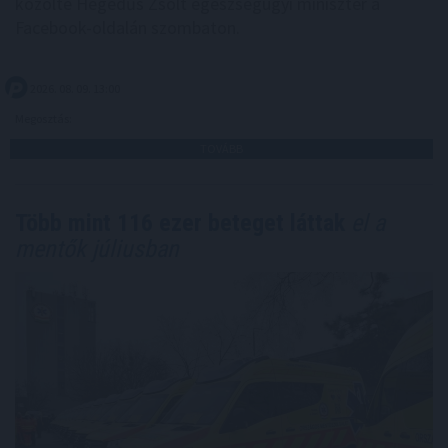
közölte Hegedűs Zsolt egészségügyi miniszter a
Facebook-oldalán szombaton.
2026. 08. 09. 13:00
Megosztás:
TOVÁBB
Több mint 116 ezer beteget láttak
el a
mentők júliusban