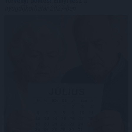
Törvényi döntés! Ennyi lesz
a
nyugdíjkorhatár 2027-ben