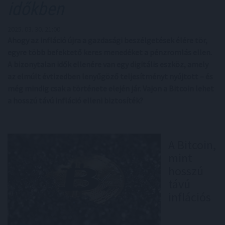
időkben
2025. 03. 30. 21:00
Ahogy az infláció újra a gazdasági beszélgetések élére tör,
egyre több befektető keres menedéket a pénzromlás ellen.
A bizonytalan idők ellenére van egy digitális eszköz, amely
az elmúlt évtizedben lenyűgöző teljesítményt nyújtott – és
még mindig csak a története elején jár. Vajon a Bitcoin lehet
a hosszú távú infláció elleni biztosíték?
A Bitcoin,
mint
hosszú
távú
inflációs