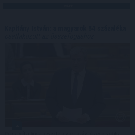
TOVÁBB
Kapitány István: a magyarok 84 százaléka
csatlakozott az összefogáshoz
Példa nélkülinek nevezte a gazdasági és energetikai