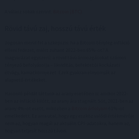
A válasz sokak szerint:
Bitcoin (BTC)
.
Rövid távú zaj, hosszú távú érték
Jogosan merül fel a szkepszis: ha a Bitcoin tényleg infláció
elleni fedezet, miért zuhant 2022-ben 65%-ot? A
magyarázat egyszerű: a rövid távú ármozgásokat számos
tényező befolyásolja – likviditás, befektetői kockázati
étvágy, kamatkörnyezet. Ezek gyakran elnyomják az
alapvető értékeket.
Hasonló példát láttunk az arany esetében is: amikor 2022-
ben az infláció kilőtt, az arany ára stagnált. Sőt, 2021-ben az
arany 4%-ot esett, miközben a
Bitcoin árfolyam
61%-ot
emelkedett. Ez arra utal, hogy egy eszköz valódi értékmérője
nem az, hogyan reagál az aktuális CPI-adatokra, hanem az,
hogyan teljesít hosszú távon.