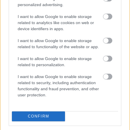
personalized advertising.
I want to allow Google to enable storage
related to analytics like cookies on web or
device identifiers in apps.
I want to allow Google to enable storage
related to functionality of the website or app.
Az Aktív Kalandor foglalási felülete, a Kalandtár már
I want to allow Google to enable storage
100 szálláshelyet kínál az erdei kulcsosházaktól a
related to personalization.
nagyobb társaságokat fogadó szállásokig az ország
I want to allow Google to enable storage
minden részén - közölte az Aktív Magyarország
related to security, including authentication
Fejlesztési Központ az MTI-vel.
functionality and fraud prevention, and other
user protection.
2026. 08. 09. 06:00
Megosztás:
TOVÁBB
CONFIRM