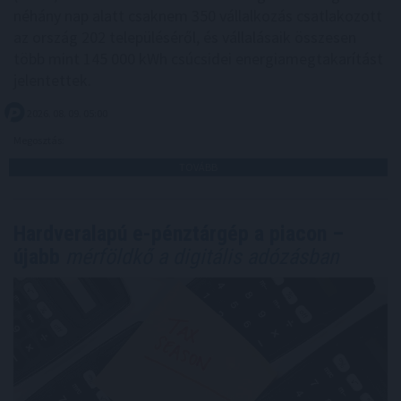
néhány nap alatt csaknem 350 vállalkozás csatlakozott
az ország 202 településéről, és vállalásaik összesen
több mint 145 000 kWh csúcsidei energiamegtakarítást
jelentettek.
2026. 08. 09. 05:00
Megosztás:
TOVÁBB
Hardveralapú e-pénztárgép a piacon –
újabb
mérföldkő a digitális adózásban