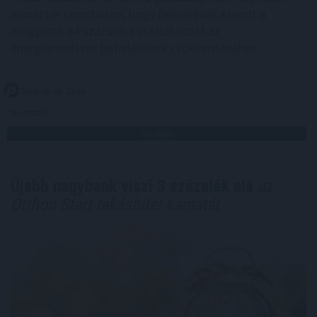
miniszter szombaton, hogy felmérések szerint a
magyarok 84 százaléka csatlakozott az
energiarendszer terhelésének csökkentéséhez.
2026. 08. 08. 22:00
Megosztás:
TOVÁBB
Újabb nagybank viszi 3 százalék alá
az
Otthon Start lakáshitel kamatát