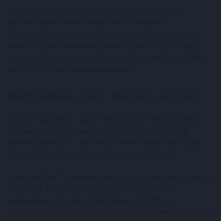
Ezzel szemben a Bitcoin értéktartó képessége olyan
vonzerőt jelent, amit a folyamatosan növekvő
államadósságok (csak az USA-ban közel 37 ezermilliárd
dollár) és a pénzmennyiség drámai bővülése (az elmúlt 15
évben a négy legnagyobb jegybank M2 pénzkínálata 137%-
kal nőtt) csak még jobban kiemelnek.
Miért érdemes most Bitcoint vásárolni?
A Bitcoin a globális vagyon kevesebb mint fél százalékát
képviseli jelenleg, tehát az elterjedtsége még mindig
gyerekcipőben jár. Ez hatalmas felfelé irányuló potenciált
jelent azok számára, akik most lépnek be a piacra.
A „buy and hold” stratégia, azaz a hosszú távú tartás, lehet a
legjobb út a jövő inflációs nyomásaival szembeni
védekezésre. A Bitcoin elmúlt tízéves, 35 000%-os
növekedése nem csupán figyelemre méltó, hanem példátlan