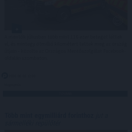
A mentők júliusban több mint 116 ezer beteget láttak
el, és mintegy ötmillió kilométert tettek meg az ország
útjain - közölte az Országos Mentőszolgálat Facebook-
oldalán szombaton.
2026. 08. 09. 12:00
Megosztás:
TOVÁBB
Több mint egymilliárd forinthoz
jut a
sármelléki repülőtér