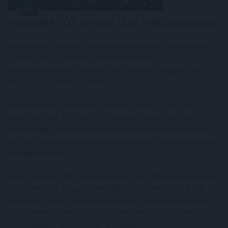
menedék: Túl a rövid távú hullámzásokon
Az infláció témája újra reflektorfénybe került, különösen
azután, hogy az amerikai kormányzat friss
vámintézkedéseket jelentett be, amelyek a fogyasztási
cikkek áremelkedését vetítik előre.
A maginfláció (élelmiszer és energia nélkül számított CPI)
januárban már 3,3%-kal volt magasabb az előző évhez
képest, míg a lakhatással kapcsolatos költségek 4,4%-kal
nőttek – utóbbi a leggyorsabb növekedést mutatta minden
kategória közül.
Sokan emlékeznek még a 2021-2022-es inflációs hullámra, és
attól tartanak, hogy hasonló időszak következhet. Ilyen
gazdasági bizonytalanságok közepette felmerül a kérdés:
mibe érdemes fektetni, ha az ember hosszú távon meg
akarja őrizni – sőt, növelni – a vásárlóerejét?