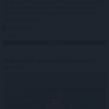
57-ről 48 százalékra csökkent, míg Pest vármegyéé 24-
ről 33 százalékra nőtt. A háttérben egyszerű ok áll:
ugyanabból a pénzből az agglomerációban nagyobb
ingatlan vásárolható.
2026. 08. 06. 18:00
Megosztás:
TOVÁBB
Hogyan lehet nyaralás közben
is pénzt
keresni?