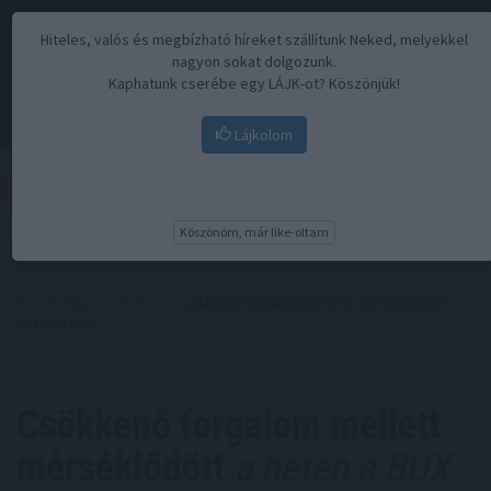
Hiteles, valós és megbízható híreket szállítunk Neked, melyekkel
nagyon sokat dolgozunk.
Kaphatunk cserébe egy LÁJK-ot? Köszönjük!
Lájkolom
Menü
Köszönöm, már like-oltam
Kezdőoldal
//
Hírek
// Csökkenő forgalom mellett mérséklődött a
héten a BUX
Csökkenő forgalom mellett
mérséklődött
a héten a BUX