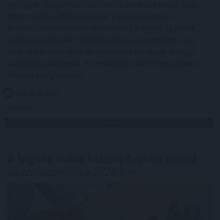
próbálják magukhoz csábítani a bankot kereső vagy
éppen váltó vállalkozásokat a pénzintézetek. A
BiztosDöntés.hu elemzése szerint a céges ügyfelek
számlavezetéséért folyó harcban a leszorított vagy
akár nullás havi díjak és átutalási költségek is nagy
vonzerőt jelentenek. A versenybe már itt beszálltak a
fintech szolgáltatók.
2026. 08. 06. 15:00
Megosztás:
TOVÁBB
A legjobb online kaszinó fizetési
módok
összehasonlítása 2026-ban