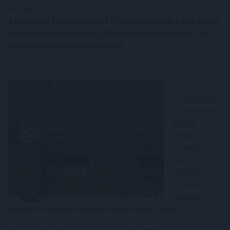
2026. 06. 07. 12:00
A Budapesti Értéktőzsde (BÉT) részvényindexe, a BUX a múlt
pénteki záráshoz képest 0,70 százalékkal csökkenve 133
670,96 ponton fejezte be a hetet.
A
részvénypiac
összforgalma
130,11
milliárd
forintról
121,46
milliárd
forintra
csökkent, a
vezető részvények vegyesen teljesítettek a héten.