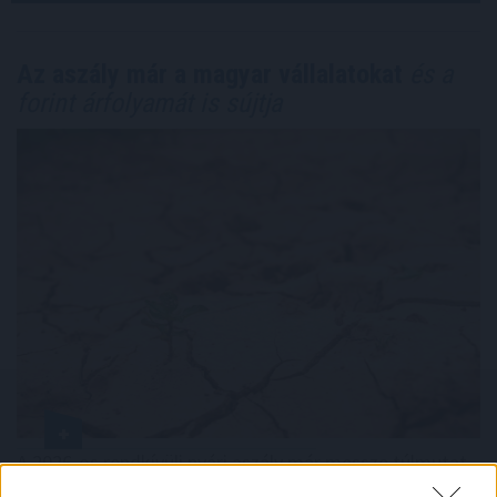
Az aszály már a magyar vállalatokat
és a
forint árfolyamát is sújtja
A 2026-os rendkívüli nyári aszály már messze túlmutat
a mezőgazdaság problémáin. Egyre inkább