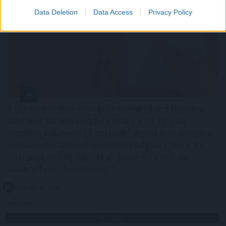
Data Deletion
Data Access
Privacy Policy
A júniusi ipari termelési és kiskereskedelmi forgalmi
adatokat tette ma reggel közzé a KSH. Az ipari
termelés volumene 4,1 százalékkal nőtt éves szinten a
munkanaphatástól megtisztított adatok szerint. Az
adat jóval kedvezőbb lett az általunk vártnál, de
elmaradt piaci konszenzustól.
2026. 08. 06. 16:00
Megosztás:
TOVÁBB