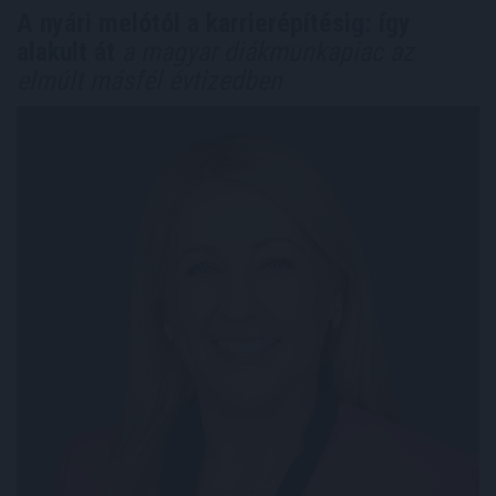
A nyári melótól a karrierépítésig: így
alakult át
a magyar diákmunkapiac az
elmúlt másfél évtizedben