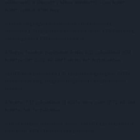
céláremelés is érkezett a héten, mindkettő 3 ezer forint
fölötti szintet jelölt meg.
A héten a legnagyobb mértékben a Mol erősödött,
árfolyama 1,40 százalékkal emelkedve elérte a 3908 forintot,
összforgalma a 7,33 milliárd forintot.
A Magyar Telekom papírjainak értéke 0,15 százalékkal 2634
forintra nőtt 25,32 milliárd forintos heti forgalomban.
Az OTP múlt péntek óta 1,92 százalékkal gyengülve 40 770
forinton állt meg, forgalma meghaladta a 66,86 milliárd
forintot.
A Richter 7,17 százalékkal 11 920 forintra esett 17,72 milliárd
forintos heti forgalomban.
A kis és közepes részvények indexe, a BUMIX 1,16 százalékkal
emelkedve 9315,63 ponton zárt pénteken.