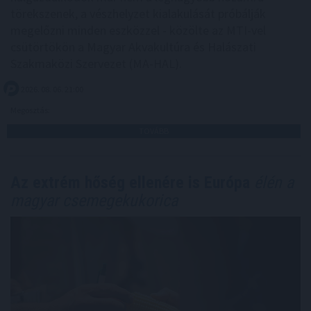
törekszenek, a vészhelyzet kialakulását próbálják
megelőzni minden eszközzel - közölte az MTI-vel
csütörtökön a Magyar Akvakultúra és Halászati
Szakmaközi Szervezet (MA-HAL).
2026. 08. 06. 21:00
Megosztás:
TOVÁBB
Az extrém hőség ellenére is Európa
élén a
magyar csemegekukorica