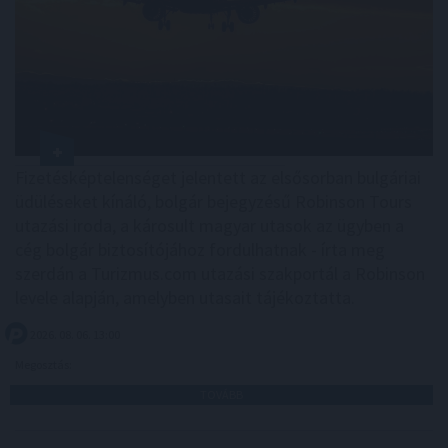
Fizetésképtelenséget jelentett az elsősorban bulgáriai
üdüléseket kínáló, bolgár bejegyzésű Robinson Tours
utazási iroda, a károsult magyar utasok az ügyben a
cég bolgár biztosítójához fordulhatnak - írta meg
szerdán a Turizmus.com utazási szakportál a Robinson
levele alapján, amelyben utasait tájékoztatta.
2026. 08. 06. 13:00
Megosztás:
TOVÁBB