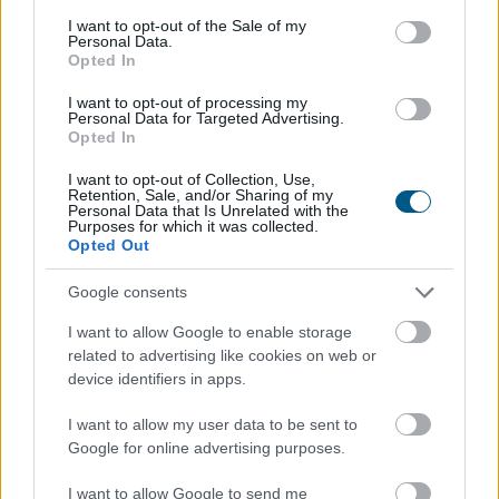
consent section.
Hogyan válasszunk a csendes elvonulás
és
I want to opt-out of the Sale of my
Personal Data.
a pörgős nyaralás között
Opted In
I want to opt-out of processing my
Personal Data for Targeted Advertising.
Opted In
I want to opt-out of Collection, Use,
Retention, Sale, and/or Sharing of my
Personal Data that Is Unrelated with the
Purposes for which it was collected.
Opted Out
Google consents
I want to allow Google to enable storage
related to advertising like cookies on web or
device identifiers in apps.
A modern világban mindannyian érezzük a folyamatos
I want to allow my user data to be sent to
online jelenlét és a mindennapi stressz terhét. Az
Google for online advertising purposes.
állandó értesítések, e-mailek és közösségi média
I want to allow Google to send me