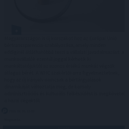
Magyarországon is új korszakot hoz az Európai Unió
bértranszparencia-szabályozása, amely minden
eddiginél átláthatóbbá teszi a vállalati javadalmazást: a
munkavállalók ezentúl joggal kérhetik ki
munkáltatójuktól az azonos értékű munkát végzők
átlagos bérét. A WHC szakértői arra figyelmeztetnek,
hogy az új irányelv nemcsak a bértárgyalások
dinamikáját változtatja meg, de komoly
adminisztrációs és kulturális felkészülést is megkövetel
a hazai cégektől.
2026. 08. 06. 22:00
Megosztás:
TOVÁBB