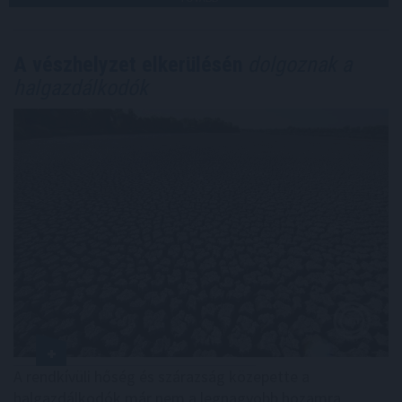
A vészhelyzet elkerülésén
dolgoznak a
halgazdálkodók
A rendkívüli hőség és szárazság közepette a
halgazdálkodók már nem a legnagyobb hozamra