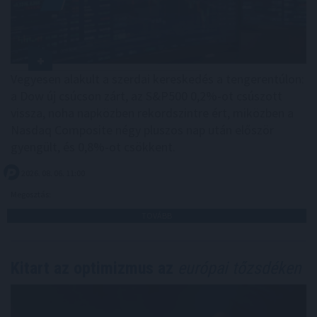
Vegyesen alakult a szerdai kereskedés a tengerentúlon:
a Dow új csúcson zárt, az S&P500 0,2%-ot csúszott
vissza, noha napközben rekordszintre ért, miközben a
Nasdaq Composite négy pluszos nap után először
gyengült, és 0,8%-ot csökkent.
2026. 08. 06. 11:00
Megosztás:
TOVÁBB
Kitart az optimizmus az
európai tőzsdéken