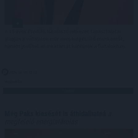
A 15 éves Prodiák Iskolaszövetkezet tapasztalatai
alapján a vállalatok már nem kiegészítő munkaerőt,
hanem jövőbeli munkatársat keresnek a fiatalokban.
2026. 08. 06. 12:30
Megosztás:
TOVÁBB
Még Paks kiesését is áthidalhatná
a
megfelelő energiatárolás