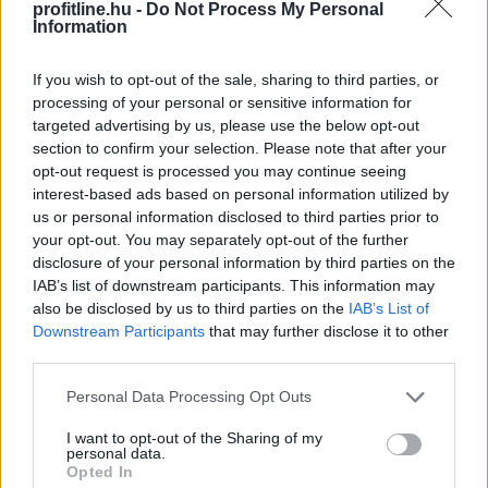
profitline.hu -
Do Not Process My Personal
makrogazdasági kockázattá válik. A Duna budapesti
Information
vízszintje történelmi mélységbe süllyedt, ami
ellehetetlenítette a hajózást, a hűtővíz hiánya pedig
If you wish to opt-out of the sale, sharing to third parties, or
arra kényszerítette a paksi atomerőművet, hogy
processing of your personal or sensitive information for
termelését a minimális szintre csökkentse. A közútra
targeted advertising by us, please use the below opt-out
terelt áruszállítás és a hazai villamosenergia-termelés
section to confirm your selection. Please note that after your
opt-out request is processed you may continue seeing
visszaesése a rekordközeli nyári fogyasztás mellett
interest-based ads based on personal information utilized by
jelentősen növeli az energiaimportot. Ez újabb inflációs
us or personal information disclosed to third parties prior to
nyomást okozhat, ami megnehezítheti a Magyar
your opt-out. You may separately opt-out of the further
Nemzeti Bank számára a kamatcsökkentési ciklus
disclosure of your personal information by third parties on the
folytatását és a forintra is kedvezőtlen hatással lehet -
IAB’s list of downstream participants. This information may
áll a nemzetközi fizetések és devizapiaci megoldások
also be disclosed by us to third parties on the
IAB’s List of
szakértője, az AKCENTA CZ legfrissebb elemzésében.
Downstream Participants
that may further disclose it to other
third parties.
2026. 08. 06. 17:00
Please note that this website/app uses one or more Google
Personal Data Processing Opt Outs
Megosztás:
services and may gather and store information including but
not limited to your visit or usage behaviour. You may click to
I want to opt-out of the Sharing of my
TOVÁBB
personal data.
grant or deny consent to Google and its third-party tags to
Opted In
use your data for below specified purposes in below Google