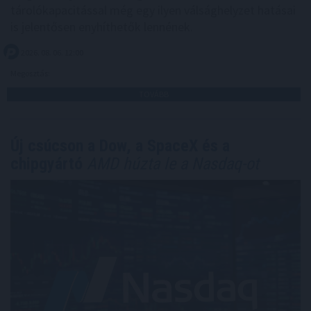
tárolókapacitással még egy ilyen válsághelyzet hatásai
is jelentősen enyhíthetők lennének.
2026. 08. 06. 12:00
Megosztás:
TOVÁBB
Új csúcson a Dow, a SpaceX és a
chipgyártó
AMD húzta le a Nasdaq-ot