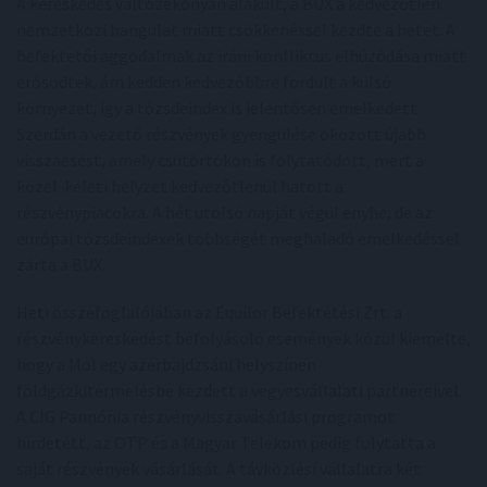
A kereskedés változékonyan alakult, a BUX a kedvezőtlen
nemzetközi hangulat miatt csökkenéssel kezdte a hetet. A
befektetői aggodalmak az iráni konfliktus elhúzódása miatt
erősödtek, ám kedden kedvezőbbre fordult a külső
környezet, így a tőzsdeindex is jelentősen emelkedett.
Szerdán a vezető részvények gyengülése okozott újabb
visszaesést, amely csütörtökön is folytatódott, mert a
közel-keleti helyzet kedvezőtlenül hatott a
részvénypiacokra. A hét utolsó napját végül enyhe, de az
európai tőzsdeindexek többségét meghaladó emelkedéssel
zárta a BUX.
Heti összefoglalójában az Equilor Befektetési Zrt. a
részvénykereskedést befolyásoló események közül kiemelte,
hogy a Mol egy azerbajdzsáni helyszínen
földgázkitermelésbe kezdett a vegyesvállalati partnereivel.
A CIG Pannónia részvényvisszavásárlási programot
hirdetett, az OTP és a Magyar Telekom pedig folytatta a
saját részvények vásárlását. A távközlési vállalatra két