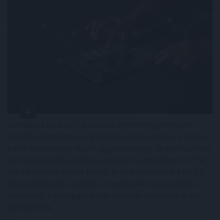
Szerdán is kitartott a vállalati eredményjelentések
táplálta optimizmus Európában, ellensúlyozva a közel-
keleti események miatti aggodalmakat. Rekordszinten
zárt a Stoxx600, a DAX és a CAC40 is, miközben a FTSE
szintén csúcsközelbe került. A szektorindexek közül a
bányavállalatok vezették a nyertesek sorát, amihez a
lendületet a gyengülő dollár nyomán szárnyaló arany
biztosította.