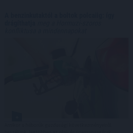
A benzinkutaktól a boltok polcaiig: így
drágíthatja
meg a Hormuzi-szoros
konfliktusa a mindennapokat
Amikor a háborúk gazdasági következményeiről
beszélünk, legtöbben az olaj- és üzemanyagárak