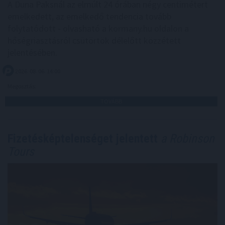
A Duna Paksnál az elmúlt 24 órában négy centimétert
emelkedett, az emelkedő tendencia tovább
folytatódott - olvasható a kormany.hu oldalon a
hőségriasztásról csütörtök délelőtt közzétett
jelentésében.
2026. 08. 06. 14:00
Megosztás:
TOVÁBB
Fizetésképtelenséget jelentett
a Robinson
Tours