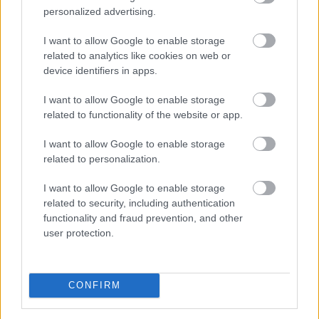
platformok miatt egyre nehezebb valóban
personalized advertising.
kikapcsolódni és feltöltődni. Emiatt az utazási trendek
két markáns irányba indultak el az utóbbi években a
I want to allow Google to enable storage
tudatos utazók körében. Sokan a teljes elcsendesedést
related to analytics like cookies on web or
keresik a képernyők nélküli elvonulásokon, míg mások a
device identifiers in apps.
pörgős, inger dús társasági programok során tudnak
I want to allow Google to enable storage
legjobban regenerálódni.
related to functionality of the website or app.
2026. 08. 06. 16:45
I want to allow Google to enable storage
Megosztás:
related to personalization.
TOVÁBB
I want to allow Google to enable storage
related to security, including authentication
functionality and fraud prevention, and other
Gyenge magyar makroadatok
a második
user protection.
negyedévre
CONFIRM