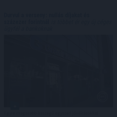
Durvul a verseny: nullás díjakat és
százezer forintnál
is többet ér egy új céges
ügyfél a bankoknak
Egyre magasabb összegű egyszeri jóváírásokkal