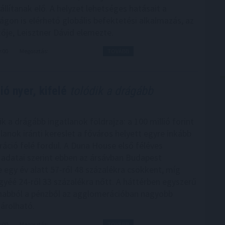
llítanak elő. A helyzet lehetséges hatásait a
gon is elérhető globális befektetési alkalmazás, az
ője, Leisztner Dávid elemezte.
9:00
Megosztás:
TOVÁBB
ó nyer, kifelé
tolódik a drágább
 a drágább ingatlanok földrajza: a 100 millió forint
tlanok iránti kereslet a főváros helyett egyre inkább
áció felé fordul. A Duna House első féléves
 adatai szerint ebben az ársávban Budapest
 egy év alatt 57-ről 48 százalékra csökkent, míg
yéé 24-ről 33 százalékra nőtt. A háttérben egyszerű
anabból a pénzből az agglomerációban nagyobb
sárolható.
8:00
Megosztás:
TOVÁBB