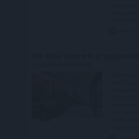
térségében á
Magyarorszá
XTB szakért
2026. 08. 06. 1
100 millió felett már az agglomeráci
ingatlanok kereslete
Átrendeződik
feletti inga
az agglomer
tranzakciós
részesedése
Pest vármeg
ok áll: ugy
ingatlan vá
2026. 08. 06. 1