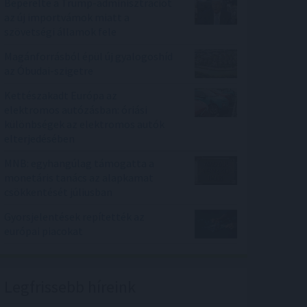
Beperelte a Trump-adminisztrációt
az új importvámok miatt a
szövetségi államok fele
Magánforrásból épül új gyalogoshíd
az Óbudai-szigetre
Kettészakadt Európa az
elektromos autózásban: óriási
különbségek az elektromos autók
elterjedésében
MNB: egyhangúlag támogatta a
monetáris tanács az alapkamat
csökkentését júliusban
Gyorsjelentések repítették az
európai piacokat
Legfrissebb híreink