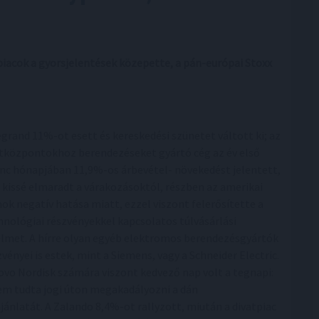
acok a gyorsjelentések közepette, a pán-európai Stoxx
egrand 11%-ot esett és kereskedési szünetet váltott ki; az
tközpontokhoz berendezéseket gyártó cég az év első
enc hónapjában 11,9%-os árbevétel- növekedést jelentett,
 kissé elmaradt a várakozásoktól, részben az amerikai
ok negatív hatása miatt, ezzel viszont felerősítette a
hnológiai részvényekkel kapcsolatos túlvásárlási
elmet. A hírre olyan egyéb elektromos berendezésgyártók
zvényei is estek, mint a Siemens, vagy a Schneider Electric.
ovo Nordisk számára viszont kedvező nap volt a tegnapi:
em tudta jogi úton megakadályozni a dán
jánlatát. A Zalando 8,4%-ot rallyzott, miután a divatpiac