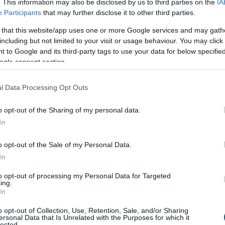
. This information may also be disclosed by us to third parties on the
IA
Participants
that may further disclose it to other third parties.
gyipari Szövetség (MAVESZ) tagvállalatai csaknem
ttal (MW) csökkentették villamosenergia-
 that this website/app uses one or more Google services and may gath
including but not limited to your visit or usage behaviour. You may click 
sukat és jelentősen visszafogták vízfelhasználásukat
 to Google and its third-party tags to use your data for below specifi
l beérkezett információk alapján, ez a felhasználás-
ogle consent section.
az országosan elért eredmények mintegy 25
eszi ki - közölte a szervezet csütörtökön az MTI-vel.
l Data Processing Opt Outs
3:00
Megosztás:
TOVÁBB
o opt-out of the Sharing of my personal data.
In
i
tárgyalásokat a bértranszparencia
o opt-out of the Sale of my Personal Data.
gon is új korszakot hoz az Európai Unió
In
rencia-szabályozása, amely minden eddiginél
to opt-out of processing my Personal Data for Targeted
á teszi a vállalati javadalmazást: a munkavállalók
ing.
gal kérhetik ki munkáltatójuktól az azonos értékű
In
ők átlagos bérét. A WHC szakértői arra
o opt-out of Collection, Use, Retention, Sale, and/or Sharing
tnek, hogy az új irányelv nemcsak a bértárgyalások
ersonal Data that Is Unrelated with the Purposes for which it
lected.