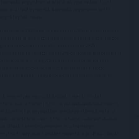
a harmadik negyedéves bruttó áruforgalomban. Ezzel
bank a vártnál gyengébb harmadik negyedéves nettó
ségek fogtak vissza.
i termelése 2025 szeptemberében 1,3%-kal emelkedett
utáni fellendülést jelzi, ugyanakkor elmaradt az elemzők
orgalmának volumene 0,1%- kal csökkent 2025
dva az elemzők által várt 0,2%-os növekedéstől. A Bank
on változatlanul hagyta az alapkamatot. A döntést
engülésének kockázata nőtt, miközben az infláció
 az elemzők szerint egy decemberi kamatvágás esélye
 A lengyel piac egy százalékkal, a cseh 0,3%-kal
a elsősorban a Richter 3,6%-os zuhanásának köszönhető,
ét követte. Ezt ugyanakkor némiképp ellensúlyozta az
nk csütörtökön ismét 3,5%-on hagyta a kamatlábakat,
at látnak a bérek növekedése és a lehetséges
ezték el magukat a jövőbeli monetáris politika irányát