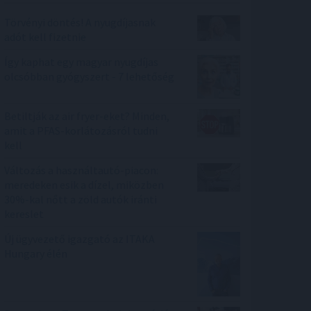
Törvényi döntés! A nyugdíjasnak
adót kell fizetnie
Így kaphat egy magyar nyugdíjas
olcsóbban gyógyszert - 7 lehetőség
Betiltják az air fryer-eket? Minden,
amit a PFAS-korlátozásról tudni
kell
Változás a használtautó-piacon:
meredeken esik a dízel, miközben
30%-kal nőtt a zöld autók iránti
kereslet
Új ügyvezető igazgató az ITAKA
Hungary élén