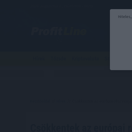
2026. augusztus 6., csütörtök - Berta
Hiteles
Hírek
Tőzsde
Kriptovaluta
Stabilcoin
Kezdőoldal
//
Hírek
// Csökkentek az európai részvényp
Csökkentek az európai 