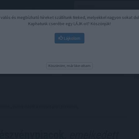
, valós és megbízható híreket szállítunk Neked, melyekkel nagyon sokat do
Kaphatunk cserébe egy LÁJK-ot? Köszönjük!
Lájkolom
Nyugdíj
Biztosítási befektetések
BU
Köszönöm, már like-oltam
iacok, emelkedett a német ipari termelés
részvénypiacok,
emelkedett