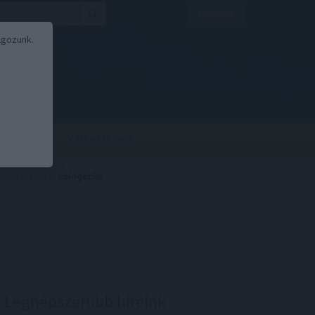
Belépés
lgozunk.
BOR
BIRS
Kalkulátorok
Legnépszerűbb híreink