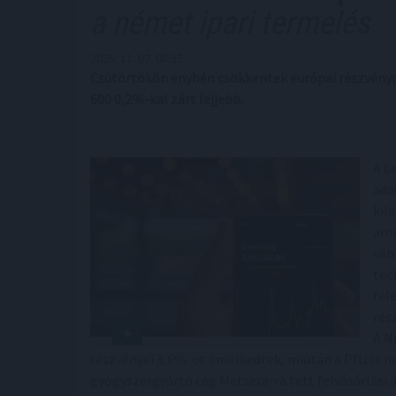
a német ipari termelés
2025. 11. 07. 08:35
Csütörtökön enyhén csökkentek európai részvénypi
600 0,2%-kal zárt lejjebb.
A L
ada
kil
ami
vám
tec
fél
rés
A N
részvényei 3,6%-ot emelkedtek, miután a Pfizer n
gyógyszergyártó cég Metsera-ra tett felvásárlási a