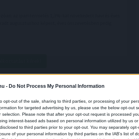
óan: az ipari termelés 1,3%-kal növekedett havi és éves
aradt augusztushoz képest, éves összevetésben pedig
jékoztatást kérek!
.hu -
Do Not Process My Personal Information
to opt-out of the sale, sharing to third parties, or processing of your per
formation for targeted advertising by us, please use the below opt-out s
r selection. Please note that after your opt-out request is processed y
eing interest-based ads based on personal information utilized by us or
disclosed to third parties prior to your opt-out. You may separately opt-
egawattal
csökkentette
losure of your personal information by third parties on the IAB’s list of