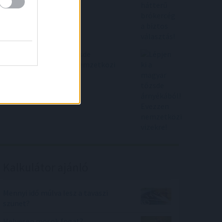
Lépjen ki a magyar tőzsde
árnyékából! Evezzen nemzetközi
vizekre!
Kalkulátor ajánló
Mennyi idő múlva lesz a tavaszi
szünet?
Helyesen mosok fogat?