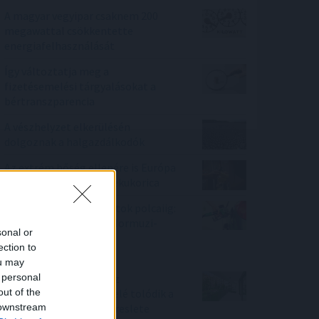
A magyar vegyipar csaknem 200
megawattal csökkentette
energiafelhasználását
Így változtatja meg a
fizetésemelési tárgyalásokat a
bértranszparencia
A vészhelyzet elkerülésén
dolgoznak a halgazdálkodók
Az extrém hőség ellenére is Európa
élén a magyar csemegekukorica
A benzinkutaktól a boltok polcaiig:
így drágíthatja meg a Hormuzi-
sonal or
szoros konfliktusa a
ection to
mindennapokat
ou may
 personal
100 millió felett már az
out of the
agglomeráció nyer, kifelé tolódik a
 downstream
drágább ingatlanok kereslete