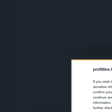
illetően.
Több hazai adat is érkezett szeptemberre vonatkoz
alapon is, a kiskereskedelem pedig változatlan m
3,0%-kal bővült.
(Forrás. OTP Ébresztő)
Érdekel, tá
profitline
If you wish 
sensitive in
confirm you
continue se
information 
A magyar vegyipar csaknem 200 m
further disc