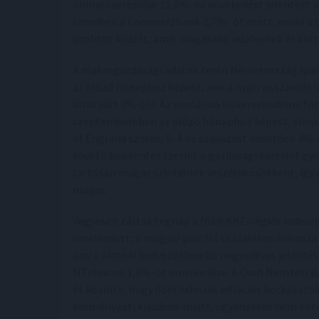
online szereplője 21,6%-os növekedést jelentett 
szemben a Commerzbank 2,7%- ot esett, mivel a 
profitot közölt, amit magasabb adóterhek és költ
A makrogazdasági adatok terén Németország ipar
az előző hónaphoz képest, ami a nyári visszaesés 
által várt 3%-tól. Az eurózóna kiskereskedelmi f
szeptemberében az előző hónaphoz képest, elmara
of England szoros, 5-4-es szavazást követően 4%-
követő bejelentés szerint a gazdasági kereslet gy
tartósan magas szintjének veszélye csökkent, így
magas.
Vegyesen zártak tegnap a főbb KKE-régiós indexek.
emelkedett; a magyar piac fél százalékos mínusz
ami a vártnál kedvezőtlenebb negyedéves jelentés
MTelekom 1,6%-os emelkedése. A Cseh Nemzeti Ba
és közölte, hogy döntéshozói inflációs kockázatok
kormányzati kiadások miatt, ugyanakkor nem kötel