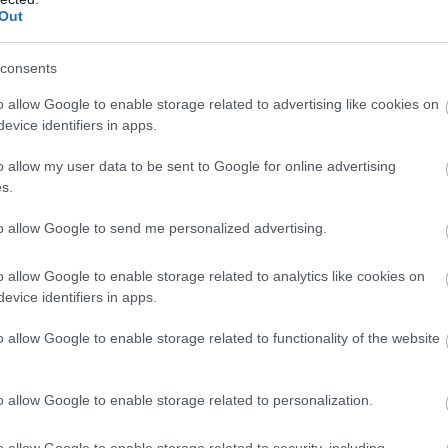
 változtatja meg, de komoly adminisztrációs és
Out
elkészülést is megkövetel a hazai cégektől.
2:00
Megosztás:
TOVÁBB
consents
o allow Google to enable storage related to advertising like cookies on
evice identifiers in apps.
k a halgazdálkodók
o allow my user data to be sent to Google for online advertising
i hőség és szárazság közepette a halgazdálkodók
s.
egnagyobb hozamra törekszenek, a vészhelyzet
t próbálják megelőzni minden eszközzel - közölte az
to allow Google to send me personalized advertising.
törtökön a Magyar Akvakultúra és Halászati
 Szervezet (MA-HAL).
o allow Google to enable storage related to analytics like cookies on
evice identifiers in apps.
1:00
Megosztás:
TOVÁBB
o allow Google to enable storage related to functionality of the website
o allow Google to enable storage related to personalization.
élén a magyar csemegekukorica
a növekvő költségek és a csökkenő jövedelmezőség
o allow Google to enable storage related to security, including