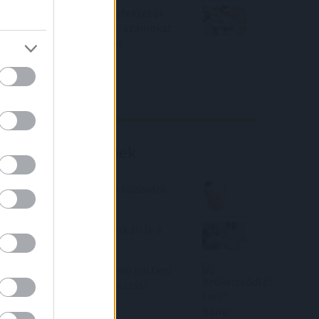
Örülhetnek a Richter befektetők -
piaci konszenzus feletti számokat
közölt a tőzsdei vállalat
4IG elemzés
Richter elemzés
Befektetési tippek
Egyre többen igénylik a babaváró
hitelt
Bank360: újabb nagybank áll le a
zöld hitelekkel
Brókercsődtől tart? Banki hátterű
brókercég a biztos választás!